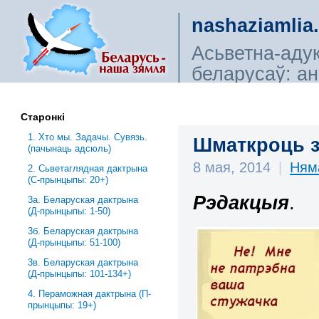
nashaziamlia
Асьветна-аду
беларусаў: ана
сьветагляды, і
Старонкі
1. Хто мы. Задачы. Сувязь.
Шматкроць з
(пачынаць адсюль)
8 мая, 2014
|
Ням
2. Сьветаглядная дактрына
(С-прынцыпы: 20+)
Рэдакцыя
.
3a. Беларуская дактрына
(Д-прынцыпы: 1-50)
3б. Беларуская дактрына
(Д-прынцыпы: 51-100)
3в. Беларуская дактрына
(Д-прынцыпы: 101-134+)
4. Пераможная дактрына (П-
прынцыпы: 19+)