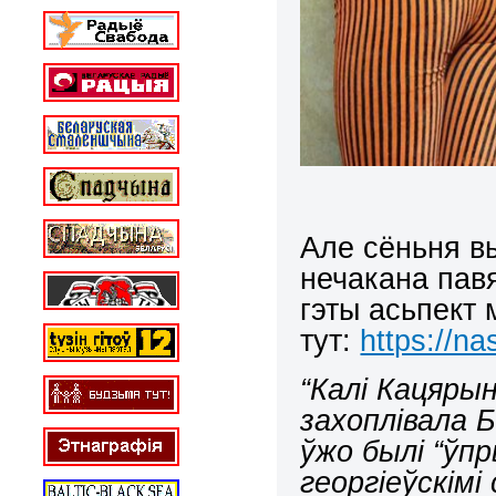
Але сёньня в
нечакана пав
гэты асьпект 
тут:
https://na
“Калі Кацярын
захоплівала Б
ўжо былі “ўп
георгіеўскімі