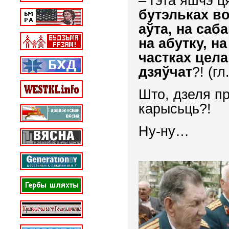
– гэта яшчэ ц
бутэльках во
аўта, на саб
на абутку, 
частках цел
дзяўчат
?! (г
Што, дзеля пр
карысьць?!
Ну-ну…