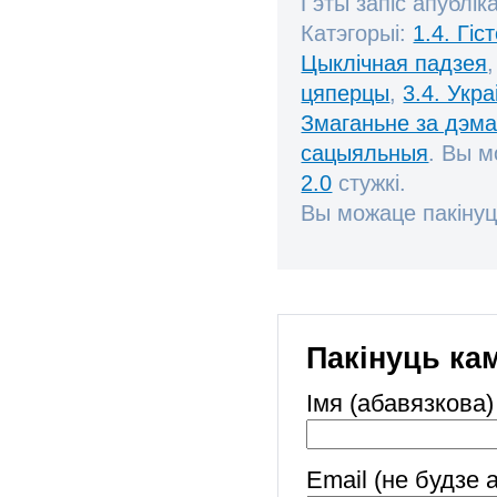
Гэты запіс апублік
Катэгорыі:
1.4. Гі
Цыклічная падзея
цяперцы
,
3.4. Укра
Змаганьне за дэм
сацыяльныя
. Вы 
2.0
стужкі.
Вы можаце пакінуц
Пакінуць ка
Імя (абавязкова)
Email (не будзе 