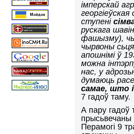
імперскай агр
георгіеўская
ступені
сімв
рускага шавін
фашызму), чы
чырвоны сьцяг
апошнімі ў 19
можна інтэрп
нас, у адроз
думаюць рас
самае, што 
7 гадоў таму.
А пару гадоў 
прысьвечаны 
Перамогі 9 тр