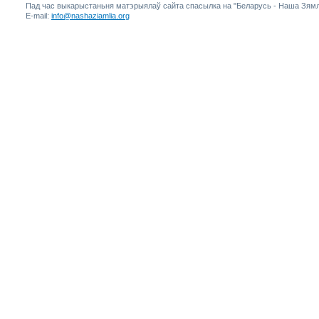
Пад час выкарыстаньня матэрыялаў сайта спасылка на "Беларусь - Наша Зямл
E-mail:
info@nashaziamlia.org