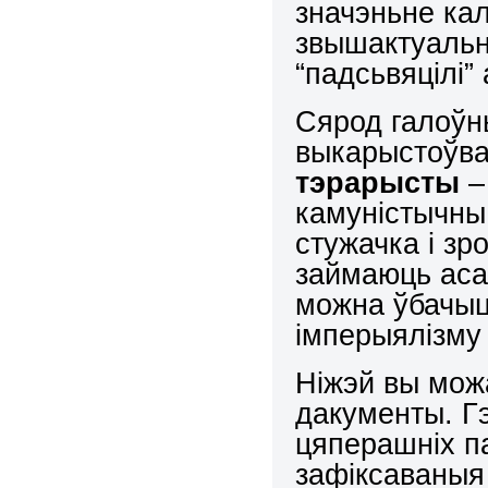
значэньне ка
звышактуальн
“падсьвяцілі”
Сярод галоўны
выкарыстоўв
тэрарысты
–
камуністычны 
стужачка і зр
займаюць асаб
можна ўбачыц
імперыялізму ц
Ніжэй вы мож
дакументы. Г
цяперашніх па
зафіксаваныя