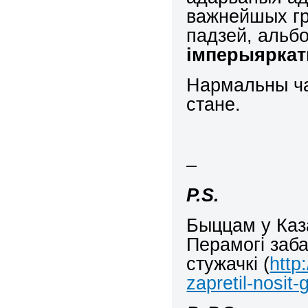
важнейшых гр
падзей, альб
імперыяркат
Нармальны ча
стане.
–
P.
S.
Быццам у Каз
Перамогі заба
стужачкі (
http
zapretil-nosit