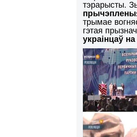
тэрарысты. Зь
прычэплены
трымае вогня
гэтая прызна
украінцаў на