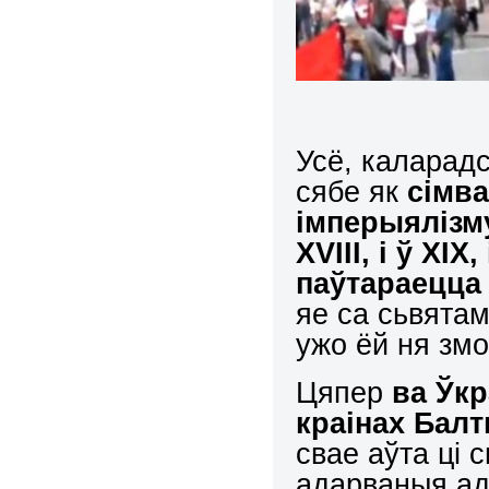
Усё, каларад
сябе як
сімва
імперыялізму
XVIII, і ў ХІ
паўтараецца ў
яе са сьвята
ужо ёй ня зм
Цяпер
ва Ўкр
краінах Балт
свае аўта ці 
адарваныя а