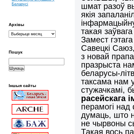
шмат разоў вы
Беларусі
якія запалані
інфармацыйну
Архівы
такая заўвага
Замест гэтага
Савецкі Саюз,
Пошук
з новай прап
празрыста на
беларусы-літ
таксама нам у
Іншыя сайты
стужачкамі, 
расейскага 
перамогі над
думаць, што н
не чырвоны с
Такая вось п