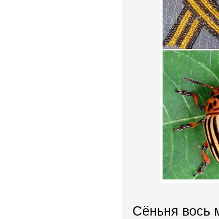
Сёньня вось м