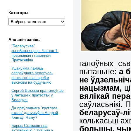
Катэгорыі
Апошнія запісы
“Беларускае”
зьнебазьняцьце. Частка 1:
прызнаньні і пакаяньні
Пратасевіча
галоўных сьв
Ушануйма памяць
пытаньне:
а 
сапраўднага беларуса-
не ўдзельніч
вялікалітвіна і зробім
высновы на будучыню
нацызмам,
ц
Сяргей Высоцкі пра галоўнае
вялікай пера
ў леташніх пратэстах у
Беларусі
саўласьнікі.
Да праўладнага “круглага
беларусаў-лі
стала” далучыўся Андрэй
Клімаў. Чаму?
колькасьці ах
Барыс Стамахін пра
большы, чым
актуальную сітуацыю ў