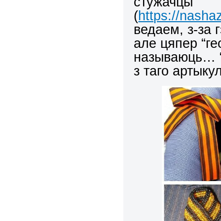
стужачцы
(
https://nasha
ведаем, з-за 
але цяпер “ге
называюць… “к
з таго артыкул