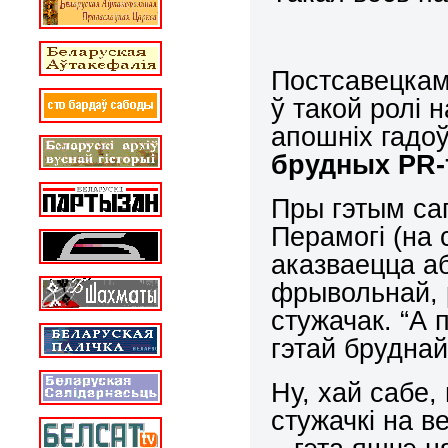
Постсавецкаму
ў такой ролі 
апошніх гадоў)
брудных
PR-
Пры гэтым сап
Перамогі (на 
аказваецца а
фрывольнай, 
стужачак. “А 
гэтай бруднай
Ну, хай сабе, 
стужачкі на 