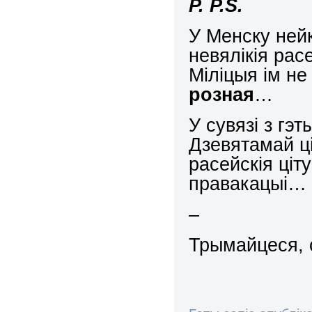
P.
P.
S.
У Менску ней
невялікія рас
Міліцыя ім н
розная
…
У сувязі з гэ
Дзевятамай ці
расейскія ціт
правакацыі…
–
Трымайцеся, 