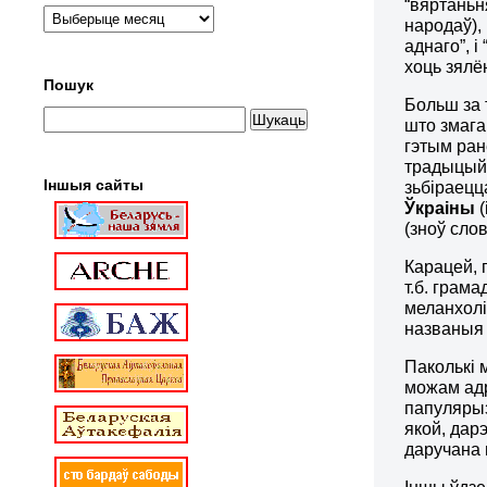
“вяртаньн
народаў),
аднаго”, 
хоць зялё
Пошук
Больш за 
што змага
гэтым ран
традыцыйн
Іншыя сайты
зьбіраецц
Ўкраіны
(
(зноў слов
Карацей, 
т.б. грам
меланхолі
названыя 
Паколькі 
можам адр
папуляр
якой, дар
даручана