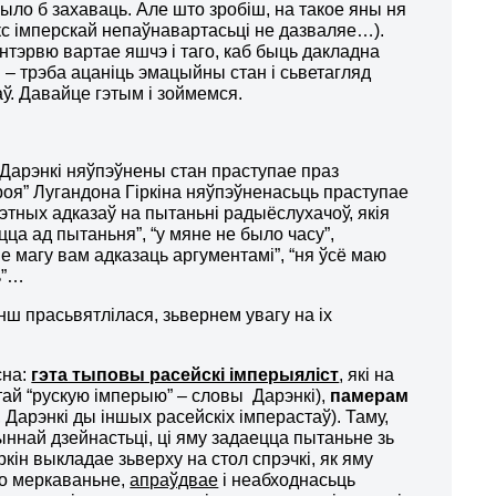
ло б захаваць. Але што зробіш, на такое яны ня
с імперскай непаўнавартасьці не дазваляе…).
інтэрвю вартае яшчэ і таго, каб быць дакладна
– трэба ацаніць эмацыйны стан і сьветагляд
аў. Давайце гэтым і зоймемся.
 Дарэнкі няўпэўнены стан праступае праз
ероя” Лугандона Гіркіна няўпэўненасьць праступае
этных адказаў на пытаньні радыёслухачоў, якія
іцца ад пытаньня”, “у мяне не было часу”,
не магу вам адказаць аргументамі”, “ня ўсё маю
ь”…
ш прасьвятлілася, зьвернем увагу на іх
сна:
гэта тыповы расейскі імперыяліст
, які на
ай “рускую імперыю” – словы Дарэнкі),
памерам
 Дарэнкі ды іншых расейскіх імперастаў). Таму,
ыннай дзейнастьці, ці яму задаецца пытаньне зь
кін выкладае зьверху на стол спрэчкі, як яму
яго меркаваньне,
апраўдвае
і неабходнасьць