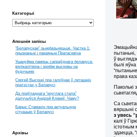
Катэгорыі
Апошнія запісы
Эмацыйна 
“Беларускае” зьнебазьняцьце. Частка 1:
пытаньні,
прызнаньні і пакаяньні Пратасевіча
ў выглядз
Ушануйма памяць сапраўднага беларуса-
былі яўна 
вялікалітвіна і зробім высновы на
“пытаньне
будучыню
права каз
Сяргей Высоцкі пра галоўнае ў леташніх
пратэстах у Беларусі
Паколькі 
сьветагля
Да праўладнага “круглага стала”
далучыўся Андрэй Клімаў. Чаму?
Са сьвет
Барыс Стамахін пра актуальную
вяршыні 
сітуацыю ў Беларусі
з увесь “
калі ў Гі
істотным 
здаецца, 
Архівы