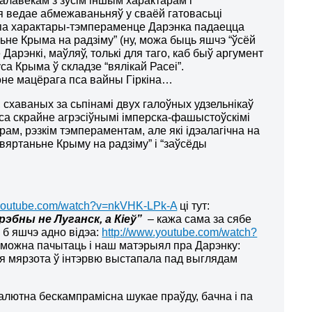
алавекам з зусім іншым характарам і
я ведае абмежаваньняў у сваёй гатовасьці
 па характары-тэмпераменце Дарэнка падаецца
ньне Крыма на радзіму” (ну, можа быць яшчэ “ўсёй
 Дарэнкі, маўляў, толькі для таго, каб быў аргумент
а Крыма ў складзе “вялікай Расеі”.
фоне мацёрага пса вайны Гіркіна…
схаваных за сьпінамі двух галоўных удзельнікаў
е са скрайне агрэсіўнымі імперска-фашыстоўскімі
ам, рэзкім тэмпераментам, але які ідэалагічна на
“вяртаньне Крыму на радзіму” і “заўсёды
.youtube.com/watch?v=nkVHK-LPk-A
ці тут:
эбны не Луганск, а Кіеў”
–
кажа сама за сябе
 б яшчэ адно відэа:
http://www.youtube.com/watch?
можна пачытаць і наш матэрыял пра Дарэнку:
этая мярзота ў інтэрвю выстапала пад выглядам
бсалютна бескампрамісна шукае праўду, бачна і па