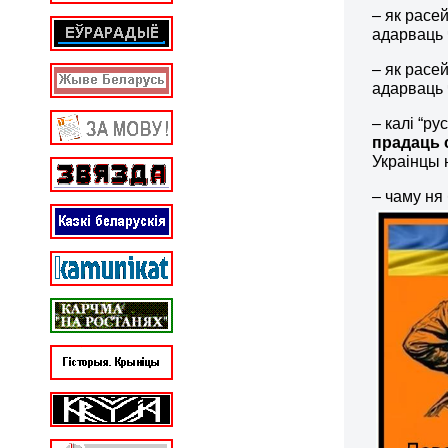
– як расе
адарваць 
– як расе
адарваць 
– калі “р
прадаць 
Украінцы 
– чаму ня