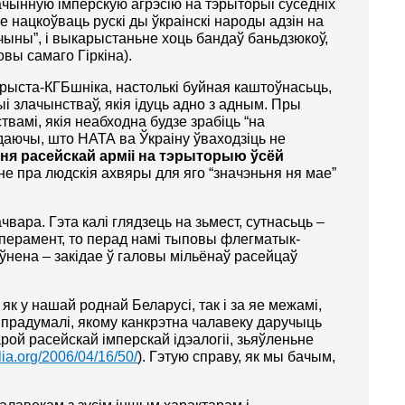
ачынную імперскую агрэсію на тэрыторыі суседніх
ае нацкоўваць рускі ды ўкраінскі народы адзін на
чыны”, і выкарыстаньне хоць бандаў баньдзюкоў,
овы самаго Гіркіна).
арыста-КГБшніка, настолькі буйная каштоўнасьць,
ыі злачынстваў, якія ідуць адно з адным. Пры
амі, якія неабходна будзе зрабіць “на
даючы, што НАТА ва Ўкраіну ўваходзіць не
ня расейскай арміі на тэрыторыю ўсёй
не пра людскія ахвяры для яго “значэньня ня мае”
вара. Гэта калі глядзець на зьмест, сутнасьць –
эмперамент, то перад намі тыповы флегматык-
эўнена – закідае ў галовы мільёнаў расейцаў
к у нашай роднай Беларусі, так і за яе межамі,
а прадумалі, якому канкрэтна чалавеку даручыць
рой расейскай імперскай ідэалогіі, зьяўленьне
lia.org/2006/04/16/50/
). Гэтую справу, як мы бачым,