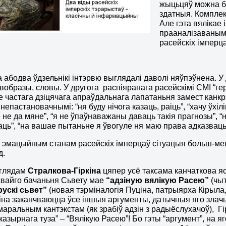
жыцьцяў можна бы
здатныя. Комплек
Але гэта вялікае 
прааналізаваным 
расейскіх імперц
абодва ўдзельнікі інтэрвю выглядалі даволі няўпэўнена. У
 вобразы, словы. У другога распіяранага расейскімі СМІ “г
е частага дзіцячага апраўдальнага лапатаньня замест канкр
непастановачнымі: “ня буду нічога казаць, раіць”, “хачу ўхіл
 не да мяне”, “я не ўпаўнаважаны даваць такія прагнозы”, “
аць”, “на вашае пытаньне я ўвогуле ня маю права адказвац
з эмацыйным станам расейскіх імперцаў сітуацыя больш-мен
д.
аглядам
Стралкова-Гіркіна
цяпер усё таксама канчаткова я
свайго бачаньня Сьвету мае
“адзіную вялікую Расею”
(чыт
рускі сьвет”
(новая тэрміналогія Пуціна, патрыярха Кірыла,
ркіна заканчваюцца ўсе іншыя аргументы, датычныя яго злач
маральным кантэкстам (як зрабіў адзін з радыёслухачоў), Гір
“казырнага туза” – “Вялікую Расею”! Бо гэты “аргумент”, на 