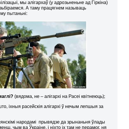
лізацыі, мы алігархаў (у адрозьненьне ад Гіркіна)
 зьбіраемся. А таму працягнем называць
му пытаньні:
маглі?
(вядома, не – алігархі на Расеі квітнеюць);
 што, іхныя расейскія алігархі ў нечым лепшыя за
авянскімі народамі прывядзе да зрынаньня ўлады
енш, чым ва Ўкраіне, і ніхто іх там не перамог, ня