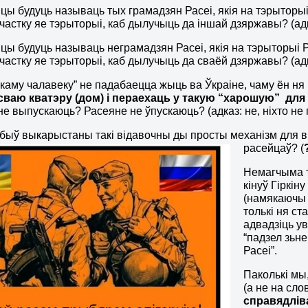
йцы будуць называць тых грамадзян Расеі, якія на тэрыторыі
частку яе тэрыторыі, каб дылучыць да іншай дзяржавы? (адк
йцы будуць называць неграмадзян Расеі, якія на тэрыторыі Р
частку яе тэрыторыі, каб дылучыць да сваёй дзяржавы? (адк
ускаму чалавеку” не падабаецца жыць ва Ўкраіне, чаму ён ня 
сваю кватэру (дом) і пераехаць у такую “харошую” для
не выпускаюць? Расеяне не ўпускаюць? (адказ: не, ніхто не
 быў выкарыстаны такі відавочны ды просты механізм дл
расейцаў? (
Немагчыма т
кінуў Гіркін
(намякаючы 
толькі ня с
адвадзіць ув
“падзел зьне
Расеі”.
Паколькі мы,
(а не на сло
справядлів