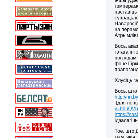
Іншы ўдзе
тэмпераме
паставіць
супрацьле
Наваросіі”
на перамо
Атрымліва
Вось, ака
гэтага ін
поглядамі
фоне Гірк
прапаганд
Хлусіць г
Вось, што 
http://nn.
(для лепш
v=bbuQV
https://na
ідэалагіч
Тое, што 
тым, якія 