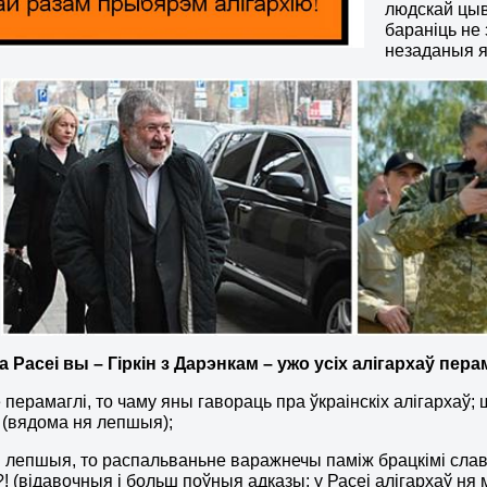
людскай цыві
бараніць не
незаданыя я
а Расеі вы – Гіркін з Дарэнкам – ужо усіх алігархаў пера
е перамаглі, то чаму яны гавораць пра ўкраінскіх алігархаў;
? (вядома ня лепшыя);
ня лепшыя, то распальваньне варажнечы паміж брацкімі сл
! (відавочныя і больш поўныя адказы: у Расеі алігархаў ня м