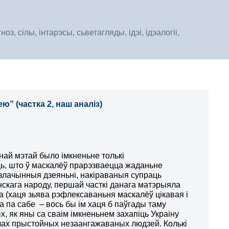
, сілы, інтарэсы, сьветагляды, ідэі, ідэалогіі,
ю” (частка 2, наш аналіз)
інай мэтай было імкненьне толькі
ь, што ў маскалёў прарэзваецца жаданьне
злачынныя дзеяньні, накіраваныя супраць
інскага народу, першай часткі данага матэрыяла
а (хаця зьява рэфлексаваньня маскалёў цікавая і
 па сабе – вось бы ім хаця б паўгады таму
х, як яны са сваім імкненьнем захапіць Украіну
чах прыстойных незаангажаваных людзей. Колькі