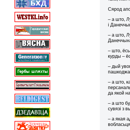
Сярод апо
– а што, 
і Данеччы
– а што, 
Данеччына
– што, ёс
курды – ё
– дый увог
пашкоджан
– а што, 
персаналь
да якой н
– а што б
сувязі з 
– а якая 
вобласьцяў