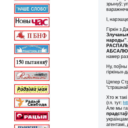
зрынуў; у
варажнечы
І, нарэшц
Гіркін з 
Злучаны
народы”
РАСПАЛ
АБСАЛЮ
намер раз
Ну, поўны
гіркіных-
Цяпер Стр
“страшнай 
Хто ж так
(гл. тут:
ht
Але мы га
прадстаўн
украінцам
агентамі,