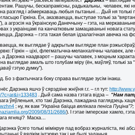
льнік інтэрвю – расейскі імперыяліст
Дарэнк
а – выглядае ч
нтам. Рашучы, бескапрамісны, радыкальны, челавек, які н
 на разгляд і абмеркаваць любыя пытаньні… Дый ня толькі
гласьцю Гіркіна. Ён, аказваецца, выступае толькі за “вярта
), а агрэсія на ўкраінскую Данеччыну – гэта, на меркаваньне
вах з украінцамі па канчатковым замацаваньні новага статус
ецца, Дарэнка – гэта такая белая ідэалагічная авечка на 
зваецца, як выглядае ў адкрытым выглядзе план рэжысёраў, 
тэрвю: Гіркін – ціхі, флегматычна-меланхалічны чалавек, ал
, а Дарэнка наадварот – рашучы чалавек, з моцным характар
іна выглядае амаль што голубам міру (ён, маўляў, толькі за 
аваў гэтую думку”).
ад. Бо з фактычнага боку справа выглядае зусім інакш.
нёс Дарэнка яшчэ ў сярэдзіне жніўня г.г. – гл тут:
http://www
by/?c=ar&i=133483
. Дый сама назва гэтага відэа –
“Нам патр
ага ўяўленьня, хто такі Дарэнка, пажадана паглядзець хаця
6wzhn4
; ну, як вам
“Україна баіцца вялікага пеніса Пуціна”?;
shaziamlia.org/2009/08/31/2686/
). І гэтае імперскае хамло, г
нага ягняці? Маска…
Дарэнка ўсяго толькі мімікруе пад вобраз журналіста, які а
пытаньні ў вялікім інтэрвю так і не былі заданыя.