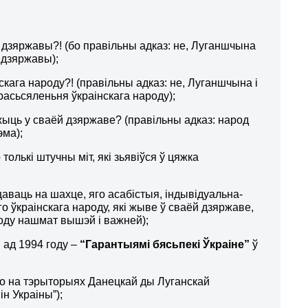
 дзяржавы?! (бо правільны адказ: не, Луганшчына
 дзяржавы);
скага народу?! (правільны адказ: не, Луганшчына і
расьсяленьня ўкраінскага народу);
а жыць у сваёй дзяржаве? (правільны адказ: народ
эма);
 толькі штучны міт, які зьявіўся ў цяжка
цаваць на шахце, яго асабістыя, індывідуальна-
 ўкраінскага народу, які жыве ў сваёй дзяржаве,
ароду нашмат вышэй і важней);
 ад 1994 году –
“Гарантыямі бясьпекі Ўкраіне”
ў
хто на тэрыторыях Данецкай ды Луганскай
ін Украіны”);