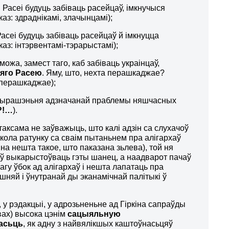
 Расеі будуць забіваць расейцаў, імкнучыся
аз: здраднікамі, злачынцамі);
асеі будуць забіваць расейцаў й імкнуцца
аз: інтэрвентамі-тэрарыстамі);
можа, замест таго, каб забіваць украінцаў,
 яго Расею
. Яму, што, нехта перашкаджае?
 перашкаджае);
я вырашэньня адзначанай праблемы няшчасных
?!…
).
аксама не заўважыць, што калі адзін са слухачоў
у кола ратунку са сваім пытаньнем пра алігархаў
на нешта такое, што паказана зьлева), той ня
таў выкарыстоўваць гэты шанец, а наадварот пачаў
агу ўбок ад алігархаў і нешта лапатаць пра
шняй і ўнутранай ды эканамічнай палітыкі ў
 у рэдакцыі, у адрозьненьне ад Гіркіна сапраўды
вах) высока цэнім
сацыяльную
асьць
, як адну з найвялікшых каштоўнасьцяў