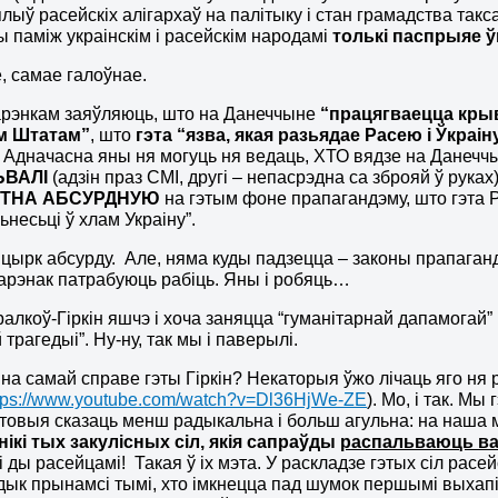
плыў расейскіх алігархаў на палітыку і стан грамадства та
 паміж украінскім і расейскім народамі
толькі паспрыяе ўм
е, самае галоўнае.
Дарэнкам заяўляюць, што на Данеччыне
“працягваецца крыв
м Штатам”
, што
гэта “язва, якая разьядае Расею і Ўкраін
. Адначасна яны ня могуць ня ведаць, ХТО вядзе на Данечч
ЬВАЛІ
(адзін праз СМІ, другі – непасрэдна са зброяй ў рука
ТНА АБСУРДНУЮ
на гэтым фоне прапагандэму, што гэта 
ьнесьці ў хлам Украіну”.
 цырк абсурду. Але, няма куды падзецца – законы прапаган
дарэнак патрабуюць рабіць. Яны і робяць…
алкоў-Гіркін яшчэ і хоча заняцца “гуманітарнай дапамогай” 
трагедыі”. Ну-ну, так мы і паверылі.
і на самай справе гэты Гіркін? Некаторыя ўжо лічаць яго 
tps://www.youtube.com/watch?v=Dl36HjWe-ZE
). Мо, і так. Мы
товыя сказаць менш радыкальна і больш агульна: на наша
ікі тых закулісных сіл, якія сапраўды
распальваюць вар
і ды расейцамі! Такая ў іх мэта. У раскладзе гэтых сіл расе
 дык прынамсі тымі, хто імкнецца пад шумок першымі выхапі