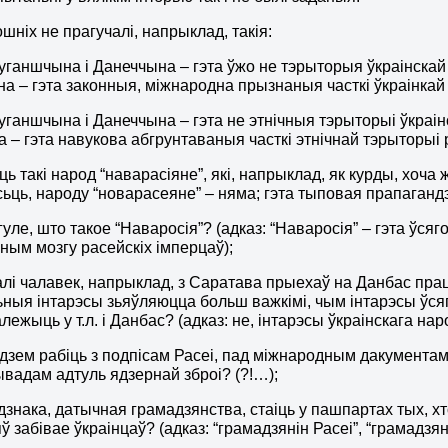
шніх не прагучалі, напрыклад, такія:
Луганшчына і Данеччына – гэта ўжо не тэрыторыя ўкраінскай
на – гэта законныя, міжнародна прызнаныя часткі ўкраінкай
Луганшчына і Данеччына – гэта не этнічныя тэрыторыі ўкраін
 – гэта навукова абгрунтаваныя часткі этнічнай тэрыторыі 
ьць такі народ “наварасіяне”, які, напрыклад, як курды, хоч
сьць, народу “новарасеяне” – няма; гэта тыповая прапаганд
уле, што такое “Наваросія”? (адказ: “Наваросія” – гэта ўсяго
ым мозгу расейскіх імперцаў);
калі чалавек, напрыклад, з Саратава прыехаў на Данбас пра
ныя інтарэсы зьяўляюцца больш важкімі, чым інтарэсы ўсяго
алежыць у т.л. і Данбас? (адказ: не, інтарэсы ўкраінскага н
удзем рабіць з подпісам Расеі, пад міжнародным дакументам
вывадам адтуль ядзернай зброі? (?!…);
адзнака, датычная грамадзянства, стаіць у пашпартах тых, 
 забівае ўкраінцаў? (адказ: “грамадзянін Расеі”, “грамадзян