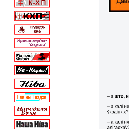
– а
што, н
– а калі н
ўкраінкіх
– а калі 
алігархаў?