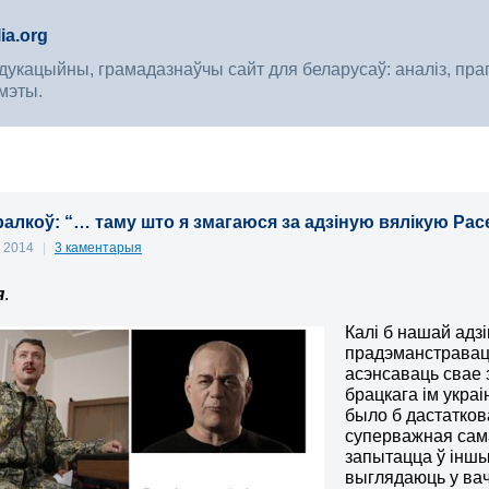
ia.org
укацыйны, грамадазнаўчы сайт для беларусаў: аналіз, прагноз
мэты.
ралкоў: “… таму што я змагаюся за адзіную вялікую Расе
, 2014
|
3 каментарыя
я
.
Калі б нашай адз
прадэманстравац
асэнсаваць свае 
брацкага ім укра
было б дастатков
суперважная сама
запытацца ў іншы
выглядаюць у ва