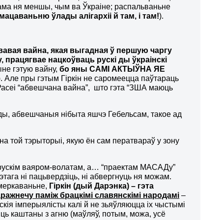
ксама ня меншы, чым ва Ўкраіне; распальваньне
ацаваньню ўлады алігархіі й там, і там!
).
авая вайна, якая выгадная ў першую чаргу
у, працягвае нацкоўваць рускі ды ўкраінскі
ыне гэтую вайну,
бо яны САМІ АКТЫЎНА ЯЕ
х). Але пры гэтым Гіркін не саромеецца паўтараць
Расеі “абвешчана вайна”, што гэта “ЗША маюць
ды, абвешчаныя нібыта яшчэ Гебельсам, такое ад
на той тэрыторыі, якую ён сам ператвараў у зону
ня рускім ваяром-волатам, а… “праектам МАСАДу”
 гэтага ні пацьвердзіць, ні абвергнуць ня можам.
 меркаваньне,
Гіркін (дый Дарэнка) – гэта
ажнечу паміж брацкімі славянскімі народамі
–
йскія імперыялісты калі й не зьяўляюцца іх чыстымі
ць каштаны з агню (маўляў, потым, можа, усё