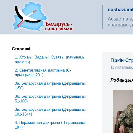
nashaziaml
Асьветна-ад
праграмы, 
Старонкі
1. Хто мы. Задачы. Сувязь. (пачынаць
Гіркін-Ст
адсюль)
11 лістапада
2. Сьветаглядная дактрына (С-
прынцыпы: 20+)
Рэдакцы
3a. Беларуская дактрына (Д-прынцыпы:
1-50)
3б. Беларуская дактрына (Д-прынцыпы:
51-100)
3в. Беларуская дактрына (Д-прынцыпы:
101-134+)
4. Пераможная дактрына (П-прынцыпы:
19+)