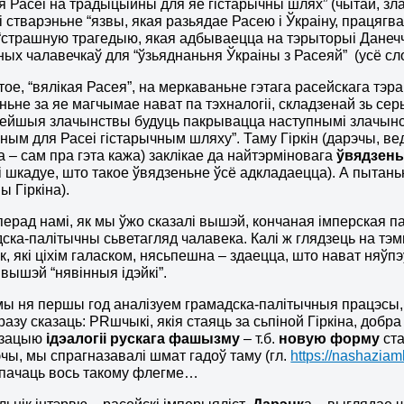
я Расеі на традыцыйны для яе гістарычны шлях” (чытай, зл
 і стварэньне “язвы, якая разьядае Расею і Ўкраіну, працягв
і “страшную трагедыю, якая адбываецца на тэрыторыі Данеч
ных чалавечкаў для “ўзьяднаньня Ўкраіны з Расеяй” (усё сл
тое, “вялікая Расея”, на меркаваньне гэтага расейскага тэр
ньне за яе магчымае нават па тэхналогіі, складзенай зь сер
ейшыя злачынствы будуць пакрывацца наступнымі злачынств
ым для Расеі гістарычным шляху”. Таму Гіркін (дарэчы, ве
а – сам пра гэта кажа) заклікае да найтэрміновага
ўвядзень
і шкадуе, што такое ўвядзеньне ўсё адкладаецца). А пытань
ы Гіркіна).
перад намі, як мы ўжо сказалі вышэй, кончаная імперская пач
адска-палітычны сьветагляд чалавека. Калі ж глядзець на т
к, які ціхім галаском, нясьпешна – здаецца, што нават няўп
вышэй “нявінныя ідэйкі”.
мы ня першы год аналізуем грамадска-палітычныя працэсы, я
азу сказаць: PRшчыкі, якія стаяць за сьпіной Гіркіна, добр
ызацыю
ідэалогіі рускага фашызму
– т.б.
новую форму
ста
эчы, мы спрагназавалі шмат гадоў таму (гл.
https://nashaziam
 пачаць вось такому флегме…