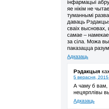
інфармацыі абр
яе нікім не чыта
туманнымі разва
даваць Рэдакцыя
сваіх высновах, 
самае – намекае
за сіла. Можа вы
паказацца разу
Адказаць
Рэдакцыя
ка
5 верасня, 2015
А чаму б вам,
нецярплівы 
Адказаць