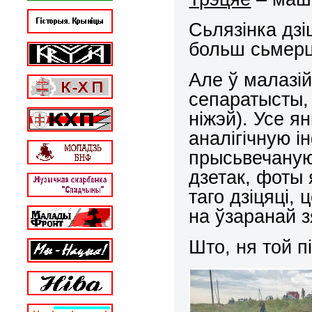
Сьлязінка дзі
больш сьмерц
Але ў малазійс
сепаратысты,
ніжэй). Усе ян
аналігічную 
прысьвечаную г
дзетак, фоты 
таго дзіцяці,
на ўзаранай 
Што, ня той п