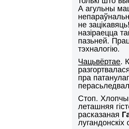
толькі што вы
А агульны маш
непараўнальн
не зацікавяць
назіраецца та
пазьней. Пра
тэхналогію.
Чацьвёртае
. 
разгортвалас
пра патанулаг
перасьледвал
Стоп. Хлопчык
леташняя гіс
расказаная
Г
лугандонскіх 