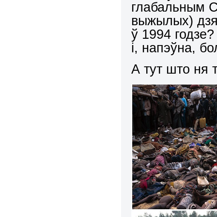
глабальным СМ
выжылых) дзя
ў 1994 годзе?
і, напэўна, 
А тут што ня 