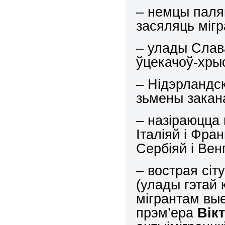
– немцы паля
засяляць мігр
– улады Слава
ўцекачоў-хры
– Нідэрландс
зьмены закан
– назіраюцца
Італіяй і Фр
Сербіяй і Ве
– вострая сіт
(улады гэтай
мігрантам вы
прэм’ера
Вік