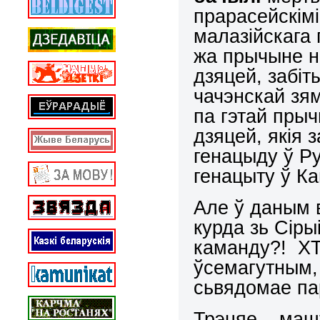
прарасейскім
малазійскага 
жа прычыне 
дзяцей, забіт
чачэнскай зям
па гэтай пры
дзяцей, якія 
генацыду ў Ру
генацыту ў Ка
Але ў даным 
курда зь Сіры
каманду?! ХТ
ўсемагутным,
сьвядомае п
Трэцяе
– машт