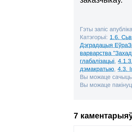
Гэты запіс апублік
Катэгорыі:
1.6. Сь
Дэградацыя ЕўраЗ
варварства "Захад
глабалізацыі
,
4.1.
дэмакратыю
,
4.3.
Вы можаце сачыць
Вы можаце пакінуц
7 каментарыя