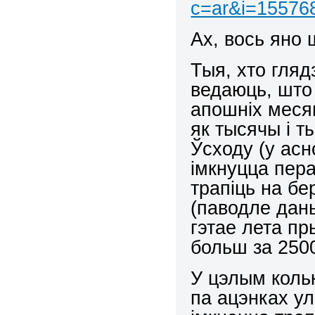
c=ar&i=15576
Ах, вось яно
Тыя, хто гляд
ведаюць, што 
апошніх меся
як тысячы і т
Ўсходу (у асн
імкнуцца пер
трапіць на бе
(паводле дан
гэтае лета пр
больш за 250
У цэлым кольк
па ацэнках у