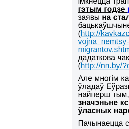
імкнецца трап
гэтым годзе
заявы
на ста
бацькаўшчын
(
http://kavkaz
vojna–nemtsy-
migrantov.sht
дадаткова ча
(
http://nn.by/
Але многім к
ўладаў Еўразь
найперш тым,
значэньне кс
ўласных нар
Пачынаецца 