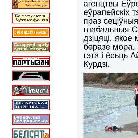
агенцтвы Еўр
еўрапейскіх 
праз сеціўныя
глабальныя С
дзіцяці, яко
беразе мора.
гэта і ёсьць 
Курдзі.