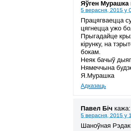
Яўген Мурашка
5 верасня, 2015 у 
Працягваецца су
цягнецца ужо бо
Прыгадайце кры
кірунку, на тэры
бокам.
Неяк бачыў дыяг
Нямеччына будз
Я.Мурашка
Адказаць
Павел Біч
кажа:
5 верасня, 2015 у 
Шаноўная Рэдакц