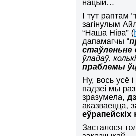
нацый…
І тут раптам 
загінулым Айл
“Наша Ніва” (
дапамагчы “
п
стаўленьне 
ўладаў, кольк
праблемы ўц
Ну, вось усё 
падзеі мы раз
зразумела,
д
аказваецца, 
еўрапейскіх
Засталося то
заказчыкаў.