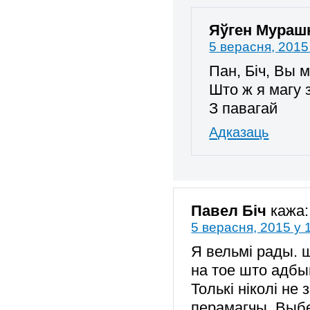
Яўген Мураш
5 верасня, 2015
Пан, Біч, Вы 
Што ж я магу 
З павагай
Адказаць
Павел Біч
кажа:
5 верасня, 2015 у 
Я вельмі рады. 
на тое што адбы
Толькі ніколі не
перамагчы. Выбе