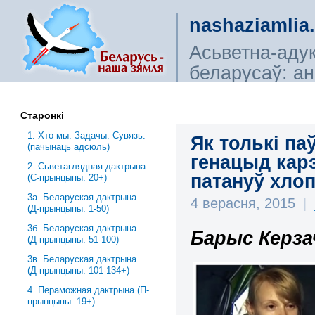
nashaziamlia
Асьветна-аду
беларусаў: ана
сьветагляды, і
Старонкі
1. Хто мы. Задачы. Сувязь.
Як толькі п
(пачынаць адсюль)
генацыд кар
2. Сьветаглядная дактрына
патануў хлоп
(С-прынцыпы: 20+)
3a. Беларуская дактрына
4 верасня, 2015
|
(Д-прынцыпы: 1-50)
3б. Беларуская дактрына
Барыс Керза
(Д-прынцыпы: 51-100)
3в. Беларуская дактрына
(Д-прынцыпы: 101-134+)
4. Пераможная дактрына (П-
прынцыпы: 19+)