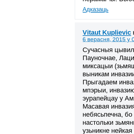
Адказаць
Vitaut Kuplievic
6 верасня, 2015 у 
Cучасныя цывили
Пауночнае, Лац
миксацыи (зьмяш
выникам инвази
Прыгадаем инва
мпэрыи, инвазию
эурапейцау у Ам
Масавая инвази
небясьпечна, бо
настольки зьмя
узьникне нейкая