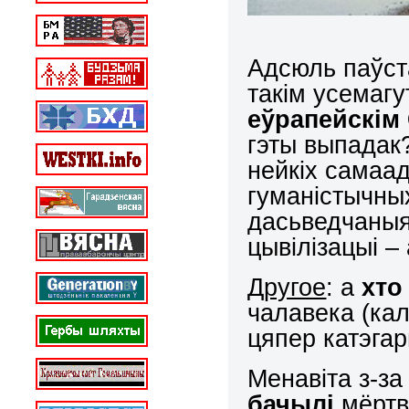
Адсюль паўс
такім усемаг
еўрапейскім
гэты выпадак?
нейкіх самаа
гуманістычны
дасьведчаныя
цывілізацыі –
Другое
: а
хто
чалавека (кал
цяпер катэга
Менавіта з-за
бачылі
мёртв