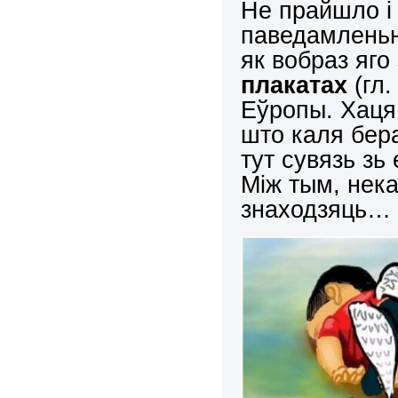
Не прайшло і
паведамленьня
як вобраз яго
плакатах
(гл
Еўропы. Хаця,
што каля бер
тут сувязь зь
Між тым, нек
знаходзяць…