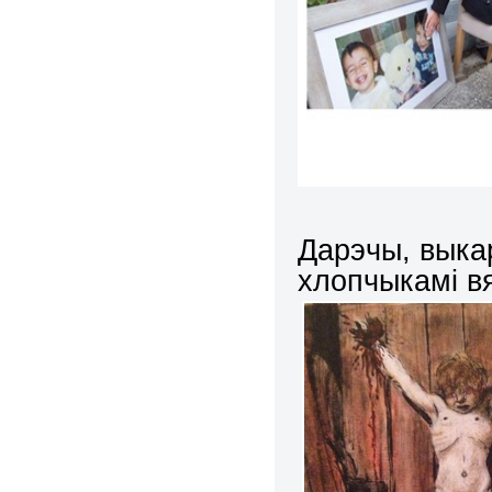
Дарэчы, выка
хлопчыкамі в