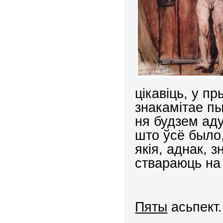
цікавіць, у 
знакамітае п
ня будзем аду
што ўсё было
якія, аднак,
ствараюць на
Пяты
асьпект.