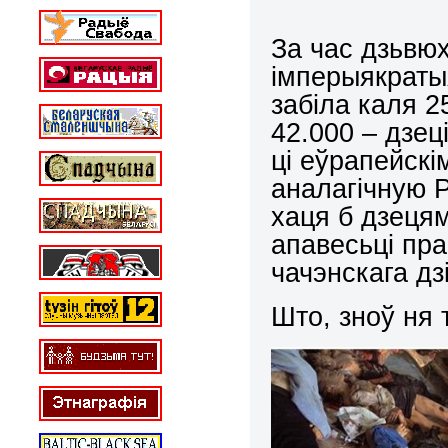
За час дзьвюх
імперыякраты
забіла каля 2
42.000 – дзец
ці еўрапейскі
аналагічную 
хаця б дзецям
апавесьці пр
чачэнскага дз
Што, зноў ня 