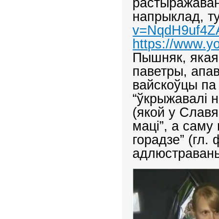
растыражаван
напрыклад, т
v=NqdH9uf4Z
https://www.
Пышняк, якая 
паветры, апав
вайскоўцы па
“ўкрыжавалі 
(якой у Славя
маці”, а саму
горадзе” (гл.
адлюстравань