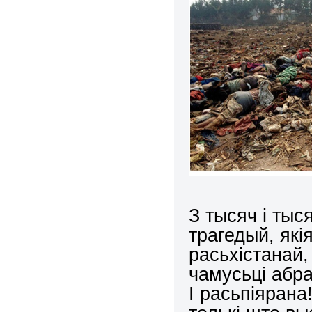
З тысяч і тыс
трагедый, як
расьхістанай,
чамусьці абр
І расьпіяран