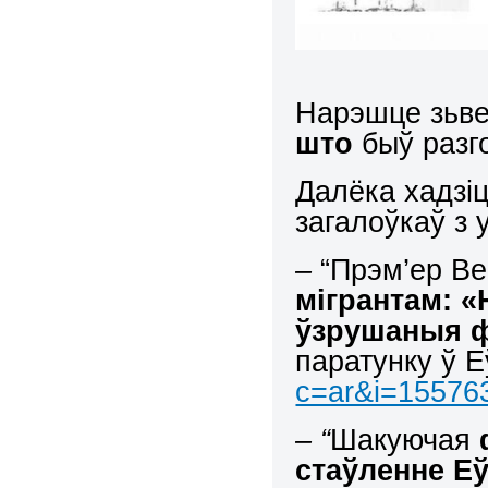
Нарэшце зьв
што
быў разг
Далёка хадзіц
загалоўкаў з 
–
“Прэм’ер Ве
мігрантам: 
ўзрушаныя 
паратунку ў Е
c=ar&i=15576
– “
Шакуючая
стаўленне Е