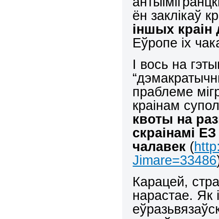
антыімігранцкі
ён заклікаў к
іншых краін
Еўропе іх ча
І вось на гэт
“дэмакратычн
праблеме міг
краінам супо
квоты на ра
скраінамі ЕЗ
чалавек
(
htt
Jimare=33486
Карацей, стра
нарастае. Як 
еўразьвязаўск