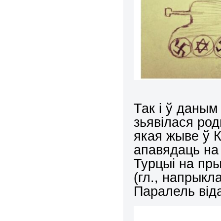
Так і ў даным
зьявілася род
якая жыве ў К
апавядаць на 
Турцыі на пры
(гл., напрыкл
Паралель від