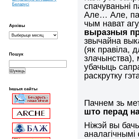
спачуваньні п
Беларусі
Але… Але, па
чым нават аг
Архівы
выразныя пр
звычайна вык
(як правіла, 
Пошук
злачынства), 
убачыць сап
раскрутку гэт
Іншыя сайты
Пачнем зь ме
што перад н
Ніжэй вы бачы
аналагічнымі