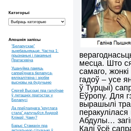
Катэгорыі
Апошнія запісы
“Беларускае”
зьнебазьняцьце. Частка 1:
верагоднасьц
прызнаньні і пакаяньні
Пратасевіча
месца. Што с
Ушануйма памяць
самаго, жонкі
сапраўднага беларуса-
гадоў – усе я
вялікалітвіна і зробім
высновы на будучыню
ў Турцыі) са
Сяргей Высоцкі пра галоўнае
Еўропу. Для г
ў леташніх пратэстах у
Беларусі
вырашылі трап
Да праўладнага “круглага
перакулілася 
стала” далучыўся Андрэй
Клімаў. Чаму?
Абдулы… загін
Барыс Стамахін пра
Калі ўсё сап
актуальную сітуацыю ў