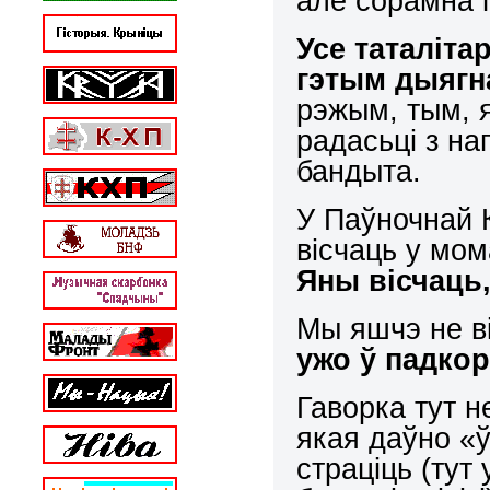
але сорамна 
Усе таталіт
гэтым дыягн
рэжым, тым, 
радасьці з на
бандыта.
У Паўночнай 
вісчаць у мом
Яны вісчаць,
Мы яшчэ не в
ужо ў падко
Гаворка тут н
якая даўно «
страціць (тут