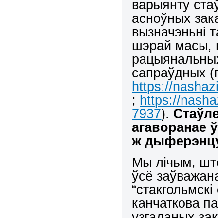
варыянту ста
асноўных зак
вызначэньні т
шэрай масы, ц
рацыянальных
сапраўдных (г
https://nasha
;
https://nash
7937
).
Стаўле
агаворанае 
ж дыферэнцу
Мы лічым, шт
ўсё заўважана
“стакгольмскі
канчаткова п
узгаданых за