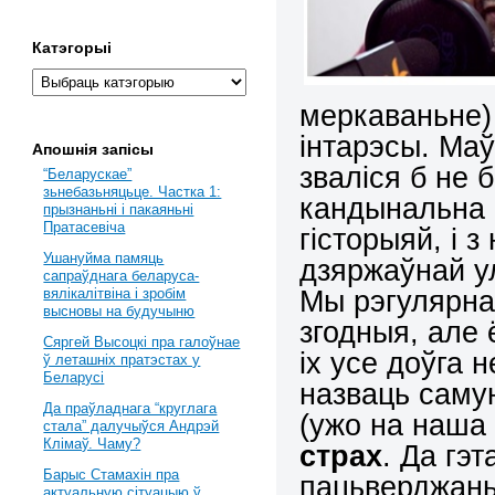
Катэгорыі
меркаваньне)
інтарэсы. Маў
Апошнія запісы
зваліся б не 
“Беларускае”
зьнебазьняцьце. Частка 1:
кандынальна і
прызнаньні і пакаяньні
Пратасевіча
гісторыяй, і 
Ушануйма памяць
дзяржаўнай ул
сапраўднага беларуса-
Мы рэгулярна
вялікалітвіна і зробім
высновы на будучыню
згодныя, але
Сяргей Высоцкі пра галоўнае
іх усе доўга 
ў леташніх пратэстах у
Беларусі
назваць саму
Да праўладнага “круглага
(ужо на наша
стала” далучыўся Андрэй
Клімаў. Чаму?
страх
. Да гэ
Барыс Стамахін пра
пацьверджань
актуальную сітуацыю ў