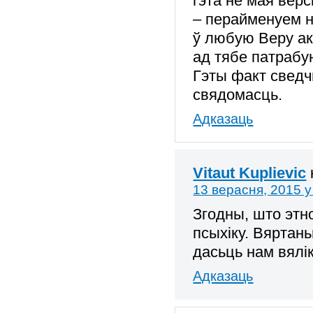
гэта не мая верс
– перайменуем н
ў любую Веру ак
ад тябе патрабу
Гэты факт сведч
свядомасць.
Адказаць
Vitaut Kuplievic
13 верасня, 2015 у
Згодны, што этно
псыхіку. Вяртан
дасьць нам вялік
Адказаць