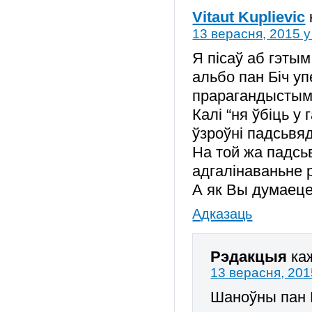
Vitaut Kuplievic
13 верасня, 2015 у
Я пісаў аб гэты
альбо пан Біч 
прарагандыстым 
Калі “ня ўбіць у
ўзроўні падсьвяд
На той жа падсь
адгалінаваньне 
А як Вы думаеце
Адказаць
Рэдакцыя
ка
13 верасня, 201
Шаноўны пан В