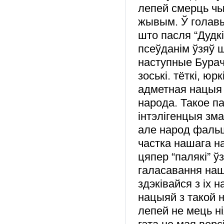
лепей смерць ч
жывым. Ў голавы
што пасля “Дудкі
псеўданім ўзяў 
наступные Бурачк
зоські. тёткі, ю
адметная нацыя я
народа. Такое п
інтэлігенцыя зм
але народ фальш
частка нашага н
цяпер “палякі” 
галасавання наш
здэківайся з іх
нацыяй з такой 
лепей не мець н