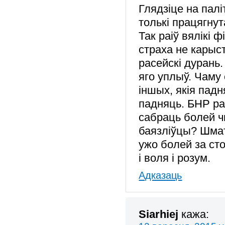
Глядзіце на пал
толькі працягнут
Так раіў вялікі 
страха не карыс
расейскі дурань
яго уплыў. Чаму 
іншых, якія пад
падняць. БНР ра
сабраць болей ч
баязліўцы? Шмат
ужо болей за сто
і воля і розум.
Адказаць
Siarhiej
кажа: