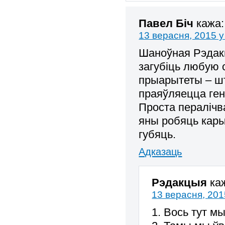
Павел Біч
кажа:
13 верасня, 2015 у
Шаноўная Рэдак
загубіць любую 
прыарытеты – шт
праяўляецца гені
Проста пералічв
яны робяць кары
губяць.
Адказаць
Рэдакцыя
ка
13 верасня, 201
1. Вось тут м