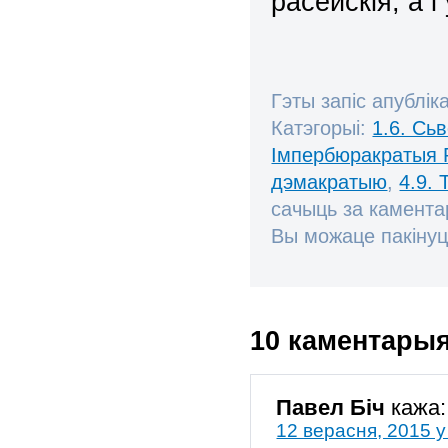
расейскія, а 
Гэты запіс апублік
Катэгорыі:
1.6. Сь
Імпербюракратыя 
дэмакратыю
,
4.9.
сачыць за камент
Вы можаце пакінуц
10 каментары
Павел Біч
кажа:
12 верасня, 2015 у