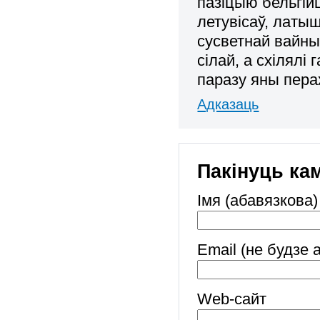
пазіцыю бельгійц
летувісаў, латыш
сусветнай вайны
сілай, а схілялі
паразу яны пера
Адказаць
Пакінуць ка
Імя (абавязкова)
Email (не будзе 
Web-cайт