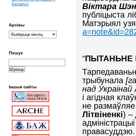
Віктара Шэ
Беларусі
публіцыста лі
Матэрыял уз
Архівы
a=note&id=28
Пошук
“
ПЫТАНЬНЕ 
Тарпедаваньн
трыбунала
[га
над Украінай
Іншыя сайты
і агідная кла
не размаўляе
Літвіненкі
) –
адміністрацы
правасуддзю. 