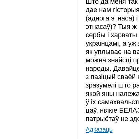
Што да меня так
дае нам гісторы
(аднога этнаса) 
этнасаў)? Тыя ж 
сербы і харваты
украінцамі, а уж
як уплывае на в
можна знайсці п
народы. Давайце
з пазіцый сваёй
зразумелі што р
якой яны належа
ў іх самахвальст
цаў, ніякіе БЕЛ
патрыётаў не зд
Адказаць