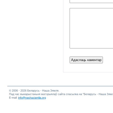
© 2006 - 2026 Беларусь - Наша Зямля.
Пад час выкарыстаньня матэрыялаў сайта спасылка на "Беларусь - Наша Зямл
E-mail:
info@nashaziamlia.org