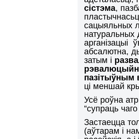
сістэма
, паз
пластычнасьц
сацыяльных л
натуральных 
арганізацыі ў
абсалютна, ды
затым і
разва
рэвалюцыйн
пазітыўным 
ці меншай кр
Усё роўна ат
“супраць чаго
Застаецца то
(аўтарам і на