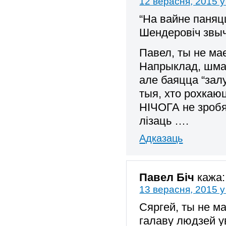
12 верасня, 2015 у
“На вайне паняц
Шендеровіч звыч
Павел, ты не ма
Напрыклад, шмат
але баяцца “залу
тыя, хто рохкаюц
НІЧОГА не зробя
лізаць ….
Адказаць
Павел Біч
кажа:
13 верасня, 2015 у
Сяргей, ты не ма
галаву людзей ув