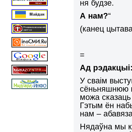
ня будзе.
А нам?
“
(канец цытав
=
Ад рэдакцыі
У сваім выст
сёньняшнюю п
можа сказаць
Гэтым ён набы
нам – абавяза
Нядаўна мы ка