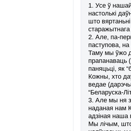
1. Усе ў наша
настолькі даў
што вяртаньні
старажытнага 
2. Але, па-пе
паступова, на
Таму мы ўжо д
прапанаваць (
паняцьці, як “
Кожны, хто да
ведае (дарэч
“Беларуска-Літ
3. Але мы ня 
наданая нам К
адзіная наша 
Мы лічым, шт