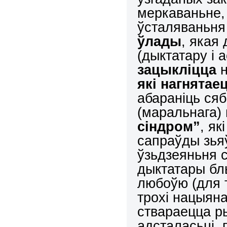
меркаваньне,
ўсталяваньн
ўлады
, якая
(дыктатару і 
зацыкліцца
н
які нагнятае
абараніць сяб
(маральнага)
сіндром”
, як
сапраўды зья
ўзьдзеяньня с
дыктатары бл
любоўю (для т
трохі нацыян
ствараецца р
адсталасьці,