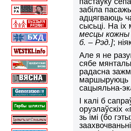
пастаўку сеп
забіла пасаж
адцягваюць ч
сысьці. На іх
месцы кожны 
б. – Рэд.]
; ні
Але я не разу
сябе мянталь
радасна зажм
маршыруюць н
сацыяльна-э
І калі б сапр
оруэлаўскіх «
зь імі (бо гэт
заахвочваньн