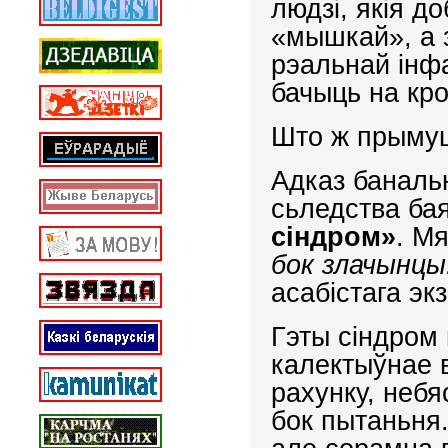
людзі, якія 
«мышкай», а з
рэальнай інфа
бачыць на кр
Што ж прымуш
Адказ банал
сьледства бая
сіндром»
. М
бок злачынцы.
асабістага эк
Гэты сіндром
калектыўнае в
рахунку, неб
бок пытаньня.