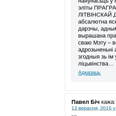
наяўнасьць у 
эліты ПРАГР
ЛІТВІНСКАЙ Д
абсалютна ясн
дарэчы, адным
вырашана пра
сваю Мэту – в
адрозьненьні 
згодныя зь ім
ліцьвінства…
Адказаць
Павел Біч
кажа:
13 верасня, 2015 у