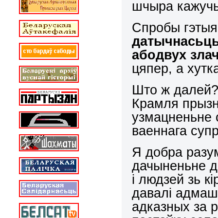
шчыра кажуч
Спробы гэтыя
датычнасьць
абодвух зла
цяпер, а хутк
Што ж далей?
Крамля прызн
узмацненьне 
ваеннага суп
Я добра разу
дачыненьне д
і людзей зь к
давалі адмашк
адказных за р