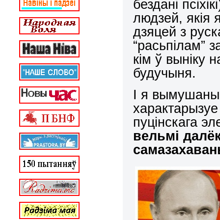
бездані псіхі
людзей, якія 
дзяцей з руск
“расьпілам” з
кім ў выніку
будучыня.
І я вымушаны 
характарызуе
пуцінскага эл
вельмі далёк
самазахаван