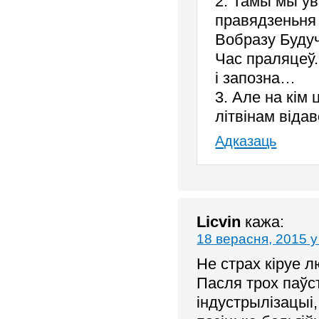
2. Тамы мы ўве
правядзеньня
Вобразу Буду
Час праляцеў.
і запозна…
3. Але на кім
літвінам відав
Адказаць
Licvin
кажа:
18 верасня, 2015 у
Не страх кіруе л
Пасля трох паўст
індустрылізацыі,