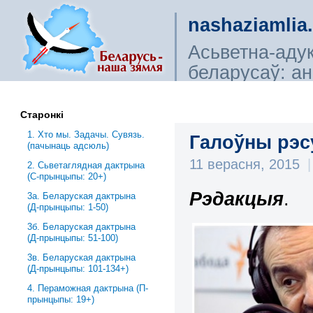
nashaziamlia
Асьветна-аду
беларусаў: ана
сьветагляды, і
Старонкі
1. Хто мы. Задачы. Сувязь.
Галоўны рэс
(пачынаць адсюль)
11 верасня, 2015
|
2. Сьветаглядная дактрына
(С-прынцыпы: 20+)
Рэдакцыя
.
3a. Беларуская дактрына
(Д-прынцыпы: 1-50)
3б. Беларуская дактрына
(Д-прынцыпы: 51-100)
3в. Беларуская дактрына
(Д-прынцыпы: 101-134+)
4. Пераможная дактрына (П-
прынцыпы: 19+)