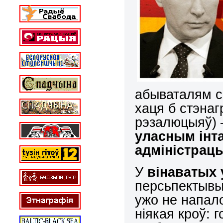
абываталям с
хаця б стэна
рэзалюцыяў) 
уласным інт
адміністрац
У
вінаватых 
персьпектывы 
ужо не напало
ніякая кроў: 