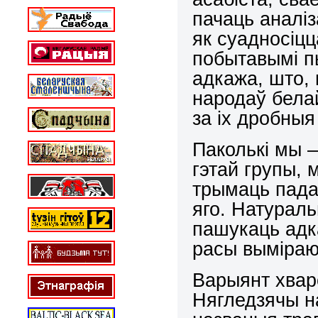
пачаць аналі
як суадносіцц
побытавымі п
адкажа, што,
народаў бела
за іх дробны
Паколькі мы 
гэтай групы, 
трымаць падан
яго. Натураль
пашукаць адк
расы выміра
Варыянт хваро
Нягледзячы на