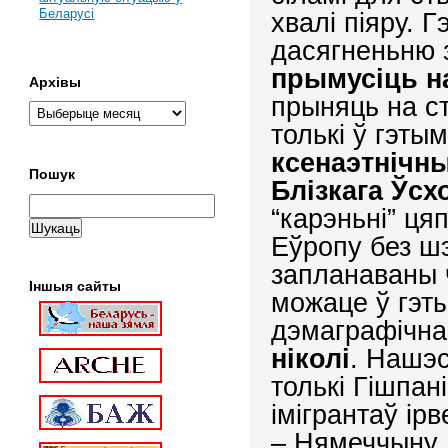
Беларусі
хвалі піяру. 
дасягненьню 
прымусіць н
Архівы
прыняць на ст
толькі ў гэтым
ксенаэтнічны
Пошук
Блізкага Ўс
“карэньні” ц
Еўропу без шэ
запланаваны 
Іншыя сайты
можаце ў гэт
дэмаграфічна
ніколі
. Нашэс
толькі Гішпан
імігрантаў ір
– Нямеччыну.