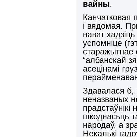
вайны
.
Канчатковая п
і вядомая. Пр
нават хадзіць
успомніце (гэ
старажытнае 
“албанскай з
асецінамі гру
перайменаван
Здавалася б, 
неназваных н
прадстаўнікі 
шкоднасьць т
народаў, а зр
Некалькі гад