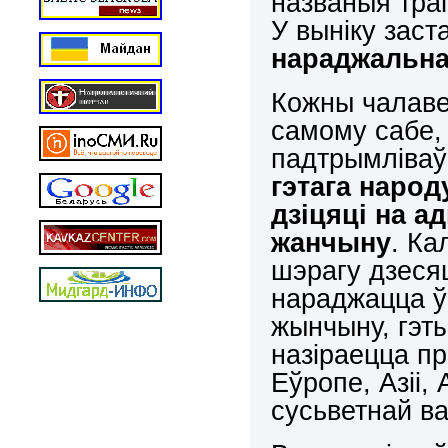
названыя тра
У выніку зас
нараджальн
Кожны чалаве
самому сабе,
падтрымліваў
гэтага народ
дзіцяці на 
жанчыну
. Ка
шэрагу дзеся
нараджацца ў 
жынчыну, гэт
назіраецца пр
Еўропе, Азіі,
сусьветнай ва