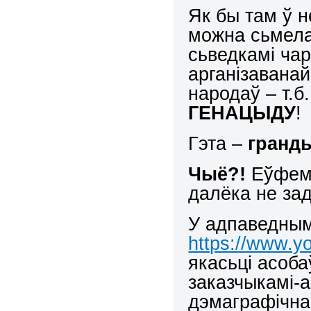
Як бы там ў н
можна сьмела
сьведкамі ча
арганізаванай
народаў – т.б
ГЕНАЦЫДУ
!
Гэта –
гранд
Чыё?!
Еўфем
далёка не за
У адпаведным
https://www.
якасьці асоба
заказчыкамі-а
дэмаграфічна