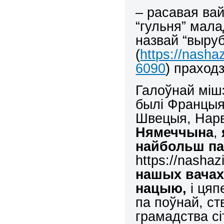
– расавая ва
“гульня” мал
назвай “выруб
(
https://nasha
6090
) праход
Галоўнай міш
былі Францыя,
Швецыя, Нарв
Нямеччына
,
найбольш па
https://nasha
нашых вачах
нацыю,
і цяп
па поўнай, с
грамадства с