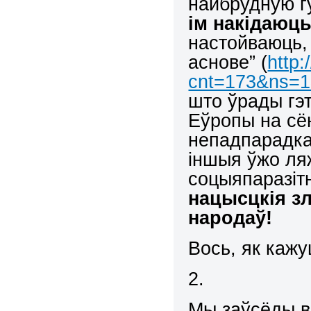
найбрудную г
ім накідаюць
настойваюць, 
аснове” (
http:
cnt=173&ns=1
што ўрады гэ
Еўропы на сё
непадпарадкав
іншыя ўжо ля
соцыяпаразітн
нацысцкія з
народаў!
Вось, як кажу
2.
Мы заўсёды вы