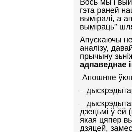
Вось мы і вы
гэта раней н
выміралі, а а
выміраць” шл
Апускаючы не
аналізу, дав
прычыну зьні
адпаведнае 
Апошняе ўкл
– дыскрэдыта
– дыскрэдыта
дзецьмі ў ёй 
якая цяпер вы
дзяцей, замес