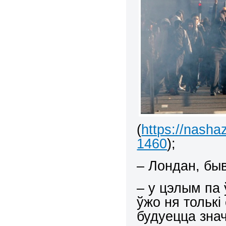
(
https://nasha
1460
);
– Лондан, быв
– у цэлым па
ўжо ня толькі
будуецца зна