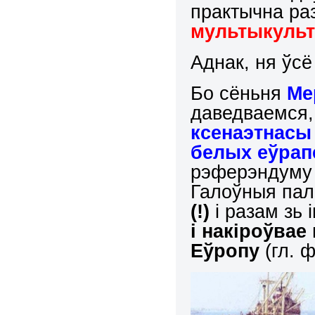
практычна раз
мультыкульт
Аднак, ня ўс
Бо сёньня
Ме
даведваемся,
ксенаэтнасы
белых еўрап
рэферэндуму 
Галоўныя пал
(!)
і разам зь 
і накіроўвае
Еўропу
(гл. 