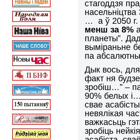
стагоддзя пр
насельніцтва 
… а ў 2050 г.
менш за 8%
а
планеты”. Дад
выміраньне бе
па абсалютны
Дык вось, дл
факт ня будзе
зробіш…” – п
90% белых і…
свае асабісты
невялікая ча
важкасьць гэт
зробіць нейк
асабіста, сва