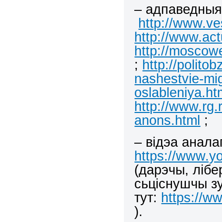
– адпаведныя 
http://www.ve
http://www.actu
http://moscow
;
http://polito
nashestvie-mi
oslableniya.ht
http://www.rg.
anons.html
;
– відэа анала
https://www.
(дарэчы, ліб
сьціснушчы з
тут:
https://
).