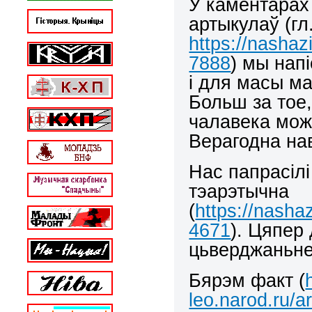
У каментарах
артыкулаў (гл.
https://nasha
7888
) мы нап
і для масы м
Больш за тое
чалавека можн
Верагодна на
Нас папрасілі
тэарэтычна
(
https://nasha
4671
). Цяпер
цьверджаньне
Бярэм факт (
leo.narod.ru/a