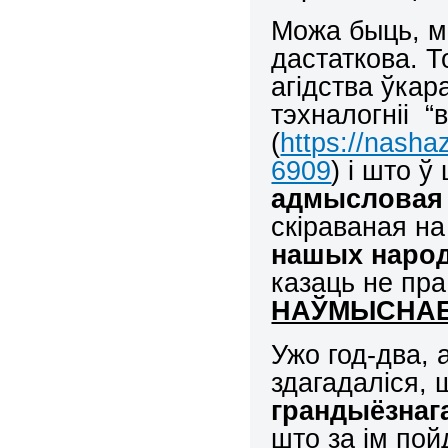
Можа быць, мы
дастаткова. Т
агідства ўка
тэхналогніі “
(
https://nasha
6909
) і што 
адмысловая 
скіраваная н
нашых наро
казаць не пр
НАЎМЫСНА
Ужо год-два, а
здагадаліся, 
грандыёзна
што за ім пой