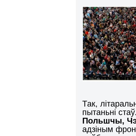
Так, літарал
пытаньні стаў
Польшчы, Чэх
адзіным фрон