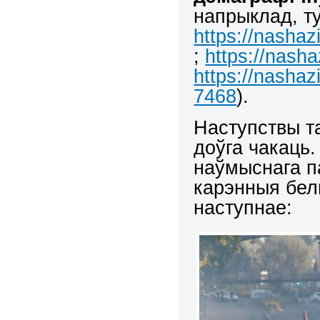
напрыклад, ту
https://nasha
;
https://nash
https://nashaz
7468
).
Наступствы та
доўга чакаць.
наўмыснага п
карэнныя бел
наступнае: