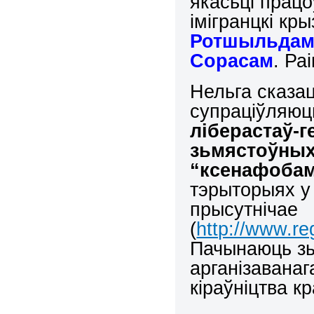
якасьці прац
імігранцкі кр
Ротшыльдамі
Сорасам
. Ра
Нельга сказа
супраціўляюц
ліберастаў-г
зьмястоўных
“ксенафобам
тэрыторыях у 
прысутнічае
(
http://www.re
Пачынаюць зь
арганізаванаг
кіраўніцтва к