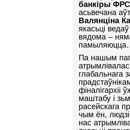
банкіры ФРС
асьвечана аў
Валянціна К
якасьці ведаў
вядома – няма
памыляюцц
Па нашым пап
атрымлівалася
глабальнага з
прадстаўнікам
фіналігархіі 
маштабу і зь
расейскага п
чым ён, людзі
нас атрымлів