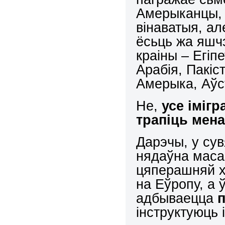
Амерыканцы, 
вінаватыя, ал
ёсьць жа яшчэ
краіны – Егіп
Арабія, Пакіс
Амерыка, Аўст
Не,
усе іміг
трапіць мена
Дарэчы, у сув
нядаўна масав
цяперашняй х
на Еўропу, а
адбываецца
інструктуюць 