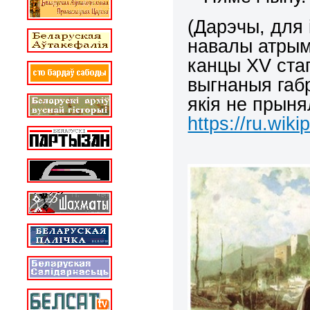
(Дарэчы, для
навалы атрым
канцы XV стаг
выгнаныя габ
якія не прыня
https://ru.