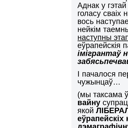
Аднак у гэта
голасу сваіх 
вось наступае
нейкім таемн
наступны эта
еўрапейскія п
імігрантаў н
забясьпечва
І пачалося п
чужынцаў…
(мы таксама ў
вайну
супрац
якой
ЛІБЕРА
еўрапейскіх
дэмаграфічн