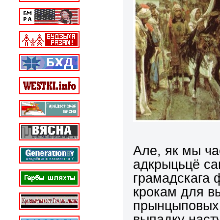
Але, як мы ч
адкрыцьцё са
грамадскага 
крокам для в
прынцыповых 
выпадку наст