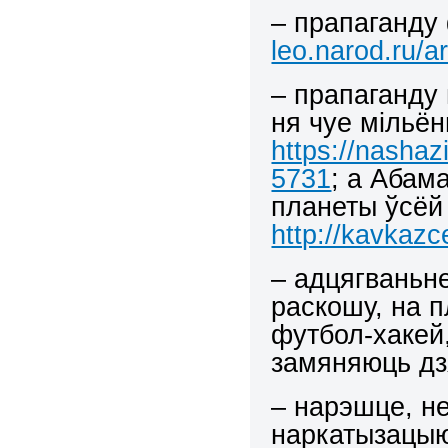
– прапаганду 
leo.narod.ru/a
– прапаганду
ня чуе мільён
https://nasha
5731
; а Абам
планеты ўсёй
http://kavkaz
– адцягваньн
раскошу, на пл
футбол-хакей,
замяняюць дз
– нарэшце, не
наркатызац