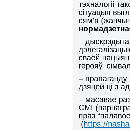
тэхналогіі та
сітуацыя выгл
сям’я (жанчын
нормадзетна
– дыскрэдытац
дэлегалізацы
сваёй нацыяна
герояў, сімва
– прапаганду
дзяцей ці з а
– масавае ра
СМІ (парнагра
праз “палаво
(
https://nash