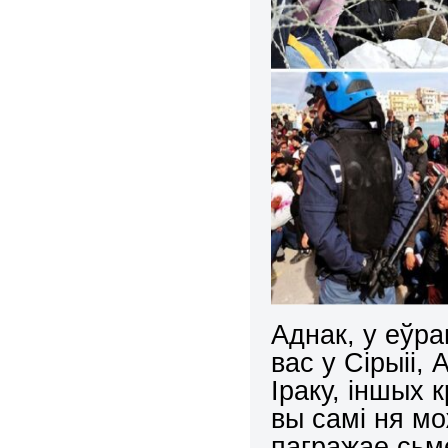
Аднак, у еўра
вас у Сірыіі, 
Іраку, іншых 
вы самі ня мо
пагражае сьм