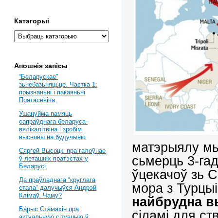
Катэгорыі
Апошнія запісы
“Беларускае”
зьнебазьняцьце. Частка 1:
прызнаньні і пакаяньні
Пратасевіча
Ушануйма памяць
сапраўднага беларуса-
вялікалітвіна і зробім
высновы на будучыню
матэрыялу мы
Сяргей Высоцкі пра галоўнае
сьмерць 3-гад
ў леташніх пратэстах у
Беларусі
ўцекачоў зь С
Да праўладнага “круглага
мора з Турцыі
стала” далучыўся Андрэй
Клімаў. Чаму?
найбрудна в
Барыс Стамахін пра
сіламі для ст
актуальную сітуацыю ў