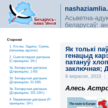
nashaziamlia
Асьветна-аду
беларусаў: ана
сьветагляды, і
Старонкі
1. Хто мы. Задачы. Сувязь.
Як толькі п
(пачынаць адсюль)
генацыд кар
2. Сьветаглядная дактрына
патануў хлоп
(С-прынцыпы: 20+)
заключная; Д
3a. Беларуская дактрына
(Д-прынцыпы: 1-50)
6 верасня, 2015
|
3б. Беларуская дактрына
(Д-прынцыпы: 51-100)
Алесь Астро
3в. Беларуская дактрына
(Д-прынцыпы: 101-134+)
4. Пераможная дактрына (П-
прынцыпы: 19+)