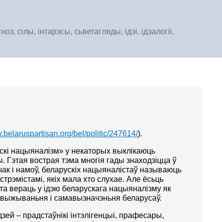
, сілы, інтарэсы, сьветагляды, ідэі, ідэалогіі,
.belaruspartisan.org/bel/politic/247614/
).
кі нацыяналізм» у некаторых выклікаюць
. Гэтая вострая тэма многія гады знаходзіцца ў
чак і намоў, беларускіх нацыяналістаў называюць
кстрэмістамі, якіх мала хто слухае. Але ёсьць
ята вераць у ідэю беларускага нацыяналізму як
 выжываньня і самавызначэньня беларусаў.
зей – прадстаўнікі інтэлігенцыі, прафесары,