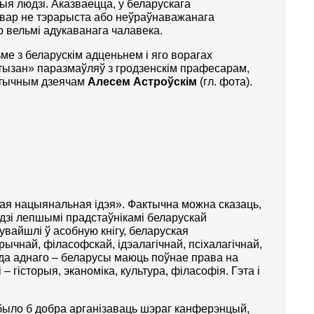
чыя людзі. Аказваецца, у беларускага
вар не тэрарыста або неўраўнаважанага
р вельмі адукаванага чалавека.
ме з беларускім адценьнем і яго ворагах
тызан» паразмаўляў з гродзенскім прафесарам,
ітычным дзеячам
Алесем Астроўскім
(гл. фота).
ая нацыянальная ідэя». Фактычна можна сказаць,
дзі лепшымі прадстаўнікамі беларускай
увайшлі ў асобную кнігу, беларуская
ычнай, філасофскай, ідэалагічнай, псіхалагічнай,
я да аднаго – беларусы маюць поўнае права на
 гісторыя, эканоміка, культура, філасофія. Гэта і
, было б добра арганізаваць шэраг канферэнцый,