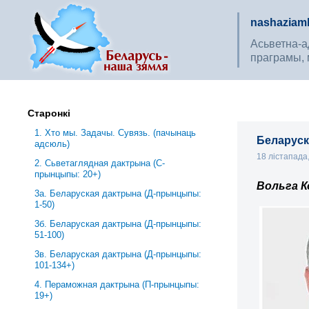
nashaziaml
Асьветна-ад
праграмы, 
Старонкі
1. Хто мы. Задачы. Сувязь. (пачынаць
Беларуск
адсюль)
18 лістапада
2. Сьветаглядная дактрына (С-
прынцыпы: 20+)
Вольга К
3a. Беларуская дактрына (Д-прынцыпы:
1-50)
3б. Беларуская дактрына (Д-прынцыпы:
51-100)
3в. Беларуская дактрына (Д-прынцыпы:
101-134+)
4. Пераможная дактрына (П-прынцыпы:
19+)