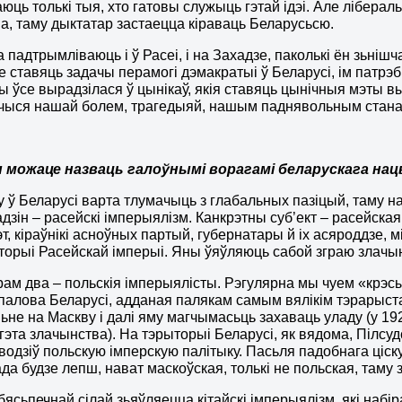
юць толькі тыя, хто гатовы служыць гэтай ідэі. Але лібера
а, таму дыктатар застаецца кіраваць Беларусьсю.
 падтрымліваюць і ў Расеі, і на Захадзе, паколькі ён зьніш
не ставяць задачы перамогі дэмакратыі ў Беларусі, ім пат
ы ўсе вырадзілася ў цынікаў, якія ставяць цынічныя мэты вы
чыся нашай болем, трагедыяй, нашым паднявольным стана
ы можаце назваць галоўнымі ворагамі беларускага на
у ў Беларусі варта тлумачыць з глабальных пазіцый, таму 
дзін – расейскі імперыялізм. Канкрэтны суб’ект – расейска
эт, кіраўнікі асноўных партый, губернатары й іх асяроддзе,
торыі Расейскай імперыі. Яны ўяўляюць сабой зграю злачын
ам два – польскія імперыялісты. Рэгулярна мы чуем «крэс
палова Беларусі, адданая палякам самым вялікім тэрарыста
ьне на Маскву і далі яму магчымасьць захаваць уладу (у 19
 гэта злачынства). На тэрыторыі Беларусі, як вядома, Пілсуд
аводзіў польскую імперскую палітыку. Пасьля падобнага ціс
да будзе лепш, нават маскоўская, толькі не польская, таму з
бясьпечнай сілай зьяўляецца кітайскі імперыялізм, які набі