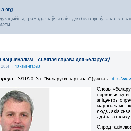
ia.org
укацыйны, грамадазнаўчы сайт для беларусаў: аналіз, прагноз
мэты.
і нацыяналізм – сьвятая справа для беларусаў
, 2014
|
43 каментарыя
орсун
, 13/11/2013 г., “Беларускі партызан” (узята з:
http://www
Словы «беларус
нярвовыя курчы
эпіцэнтры спрэ
маргіналамі і э
людзі, якія сьв
адзінага шляху
Cярод такіх люд