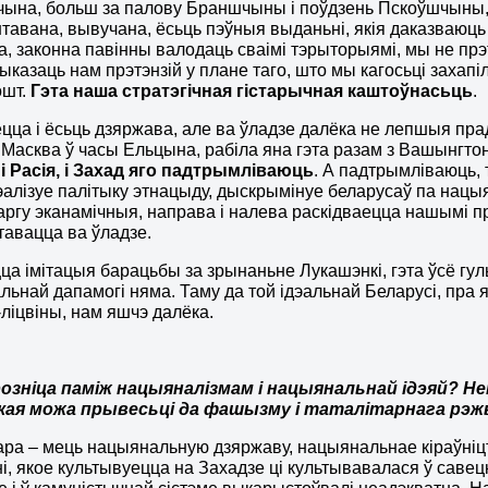
на, больш за палову Браншчыны і поўдзень Пскоўшчыны, н
тавана, вывучана, ёсьць пэўныя выданьні, якія даказваюц
а, законна павінны валодаць сваімі тэрыторыямі, мы не прэт
ыказаць нам прэтэнзій у плане таго, што мы кагосьці захапі
ошт.
Гэта наша стратэгічная гістарычная каштоўнас
ь
ць
.
ецца і ёсьць дзяржава, але ва ўладзе далёка не лепшыя прад
 Масква ў часы Ельцына, рабіла яна гэта разам з Вашынгто
і Расія, і Захад яго падтрымліваюць
. А падтрымліваюць,
эалізуе палітыку этнацыду, дыскрымінуе беларусаў па нацы
ргу эканамічныя, направа і налева раскідваецца нашымі пра
тавацца ва ўладзе.
а імітацыя барацьбы за зрынаньне Лукашэнкі, гэта ўсё гул
альнай дапамогі няма. Таму да той ідэальнай Беларусі, пра
ліцвіны, нам яшчэ далёка.
розніца паміж нацыяналізмам і нацыянальнай ідэяй? 
якая можа прывесьці да фашызму і таталітарнага рэж
ра – мець нацыянальную дзяржаву, нацыянальнае кіраўніц
і, якое культывуецца на Захадзе ці культывавалася ў савец