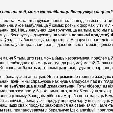
а ваш погляд, можа кансалідаваць беларускую нацыю?
я вялікая мэта. Беларуская нацыянальная ідэя і ёсьць гэтай
аяньне, якое выяўляецца ў самых розных формах, у тым лік
най ідэі. Нацыянальная ідэя грунтуецца на тым, што мы п
аную, беларускую дзяржаву
на чале з лепшымі прадстаўн
да ўлады і забяспечыць на тэрыторыі Беларусі справядліва
алавека ў стваральнай працы, дасягненьне яго жыцьцёвых 
ема ня ў тым, што гэта можа быць незразумела, праблема ў ты
аць, неабходна атрымаць доступ да розумаў масаў. Першы ш
оўваюцца як базы зь ядзернымі ракетамі, туды не прарвацца
 – беларуская апазіцыя. Яна атрымлівае грошы з заходніх г
най ідэяй. Яны спрабуюць накінуць беларусам пад выгляда
м не з
ь
яўляецца ніякай дэмакратыяй
. Гэты лібералізм н
яма прагрэсу, росту, блізка няма таго, што аб’ектыўна хоча 
ньня рэжыму. Заходнім лібералам трэба ператварыць Бел
эба зьнішчыць беларускі народ, у першую чаргу вычысьціць 
нашчадкі сваіх продкаў, знаходзімся на сваёй зямлі і аб’ек
ы гэта, прапаноўваючы ліберальную ідэю апазіцыі, праплоч