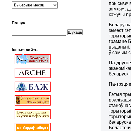
прысьвеча
зямля», д
кажучы пр
Пошук
Беларуска
зьмест гэ
тэрыторыю
грамаце Б
выданьні,
Іншыя сайты
ў самым с
Па-другое
эканоміка
беларускі
Па-трэцяе
Гэтыя тры
рэалізацы
станоўчаг
тэрыторыі
тэрыторыі
беларуска
Беласточч