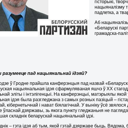
гісторыкі, твор
нацыяналізму т
падлетка, а тва
Аб нацыяналізь
«Беларускі пар
грамадска-пал
 разумееце пад нацыянальнай ідэяй?
годзе ў Гродне прайшла канферэнцыя пад назвай «Беларуск
уская нацыянальная ідэя сфармуляваная яшчэ ў ХХ стагод
най эліты і інтэлігенцыі. На канферэнцыі, матэрыялы якой 
ная ідэя была разгледжана з самых розных пазіцый – гістар
ай, кібернетычнай і нават біялагічнай. У выніку ўсё звялос
е ўласнай дзяржавы, зь якога пункту гледжаньня не паглядзі –
шая складнік беларускай нацыянальнай ідэі.
аднік – гэта ідэя аб тым, якой гэтай дзяржаве быць. Вядома