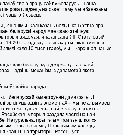
да пачаў сваю працу сайт «Беларусь – наша
ба шырока глядзець на сьвет, таму мы абавязаны,
сітуацыю ў сьвеце.
ці-сінонімы. Калі казаць больш канкрэтна пра
шае, беларускі народ мае сваю этнічную
ыторыя вядомая, яна апісана ў ІІІ Статутовый
 19-20 стагоддзяў. Ёсьць карты, эканамічныя
й зямлі каля 10 тысяч гадоў, мы – карэнная нацыя
ваць сваю беларускую дзяржаву, са сваёй
овах – адзіны механізм, з дапамогай якога
нікоў свайго народа.
, і беларускай зьмястоўнай дэмакратыі, і
алі выкінуць адзін з элементаў – мы не атрымаем
еларусы жывуць у сучаснай Беларусі, якая па
. Расейская імперыя раздала часткі нашай
бе. Натуральна, пры гэтым там зьнішчаліся
нічнымі тэрыторыямі ў Польшчы зьяўляецца
ня краіны, на тэрыторыі Расеі – уся