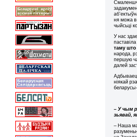
Смаленшчы
задакумен
аб’ектыўн
ня можа в
чыйсьці к
У нас зда
паставіла
таму што 
народа, р
першую ча
далей зас
Адбываецц
ніякай рэ
беларусы-
– У чым 
зьявай, 
– Наша ма
разуменьн