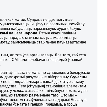
 вялікай мэтай. Супраць яе ідзе магутнае
у дыскрэдытацыі й ціску на рэальных носьбітаў
авінны пабудаваць нармальную, еўрапейскую,
ікамі нашага народа
. Гэтыя людзі павінны
сьць, парадак, магчымасьць самарэалізацыі
мэтаў, забясьпечыць стабільнае паўнавартаснае
м, як гэта ўсё арганізаваць. Для таго, каб гэта
лях – СМІ, але тэлебачаньне і радыё ў нашай
.
рантаў і часта яе мэты не супадаюць з беларускай
м дэмакратыі разуменьне лібералізму.
Сучасны
іяк не выглядае альтэрнатывай дыктатуры, таму
грамадства. Гэта [сітуацыя] становіцца элементам
арусь у
тэрра інкогніта
– нічыйную зямлю, а для
ў нашых галовах разуменьне таго, што мы –
тыўна толькі мы зьяўляемся гаспадарамі Беларусі.
ваючы ўсё гэта гіганцкімі грашыма, а грошы