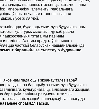
Гэта значыць, гішпанцы, італьянцы-каталікі – яны
ейскі імперыялізм, элементы глабальнага
одзіцца ў прыгнечаным становішчы, пад
 – дыхаць ўсё ж лягчэй…
 разьвівацца, будаваць сьветлую будучыню, нам,
історыі, культуры, сьветагляду, каб расло
ля падкрэсленьня гэтага мы павінны
ыяналісты. Але мы прадстаўнікі такога
ўляецца часткай беларускай нацыянальнай ідэі.
лемент барацьбы за с
ь
ветлую будучыню
, якое нам падаюць з экранаў тэлевізараў,
гаворка ідзе пра барацьбу за сьветлую будучыню
правядлівага, культурнага, цывілізаванага жыцьця,
ую барацьбу, павінны разумець, што яны
 інтарэсы сваіх дзяцей, нашчадкаў, за павагу да
анаваньне справядлівасьці.