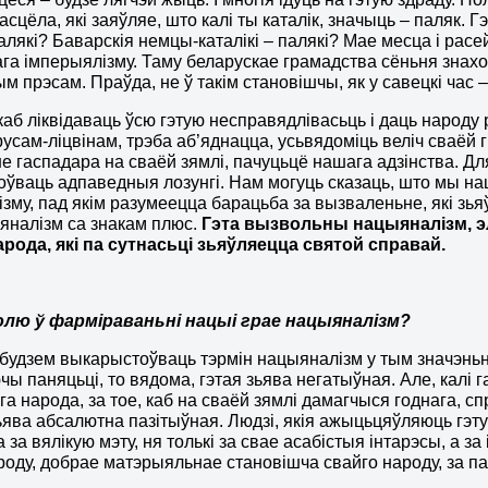
асцёла, які заяўляе, што калі ты каталік, значыць – паляк. 
алякі? Баварскія немцы-каталікі – палякі? Мае месца і рас
га імперыялізму. Таму беларускае грамадства сёньня знах
м прэсам. Праўда, не ў такім становішчы, як у савецкі час
 каб ліквідаваць ўсю гэтую несправядлівасьць і даць народу
русам-ліцвінам, трэба аб’яднацца, усьвядоміць веліч сваёй г
е гаспадара на сваёй зямлі, пачуцьцё нашага адзінства. Д
ўваць адпаведныя лозунгі. Нам могуць сказаць, што мы нац
зму, пад якім разумеецца барацьба за вызваленьне, які зья
яналізм са знакам плюс.
Гэта вызв
оль
ны нацыяналізм, э
рода, які па сутнас
ь
ці з
ь
яўляецца святой справай.
олю ў фарміраваньні нацыі грае нацыяналізм?
 будзем выкарыстоўваць тэрмін нацыяналізм у тым значэньні
ы паняцьці, то вядома, гэтая зьява негатыўная. Але, калі 
га народа, за тое, каб на сваёй зямлі дамагчыся годнага, с
зьява абсалютна пазітыўная. Людзі, якія ажыцьцяўляюць гэт
за вялікую мэту, ня толькі за свае асабістыя інтарэсы, а за
роду, добрае матэрыяльнае становішча свайго народу, за п