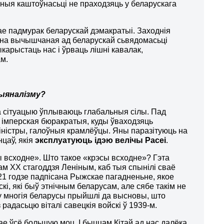
льныя каштоўнасьці не праходзяць у беларускага
чае падмурак беларускай дэмакратыі. Заходнія
рэбна вычышчаная ад беларускай сьвядомасьці
карыстаць нас і ўрваць лішні кавалак,
м.
цыяналізму?
на сітуацыю ўплываюць глабальныя сілы. Пад
я імперская бюракратыя, куды ўваходзяць
 міністры, галоўныя крамлёўцы. Яны паразітуюць на
цаў, якія
эксплуатуюць ідэю велічы Рас
е
і
.
ы всходне». Што такое «крэсы всходне»? Гэта
м ХХ стагоддзя Леніным, каб тыя спынілі сваё
21 годзе падпісана Рыжскае пагадненьне, якое
скі, які быў этнічным беларусам, але сябе такім не
ку многія беларусы прыйшлі да высновы, што
 радасьцю віталі савецкія войскі ў 1939-м.
рае ўсё большую моц. І быццам Кітай ад нас далёка,