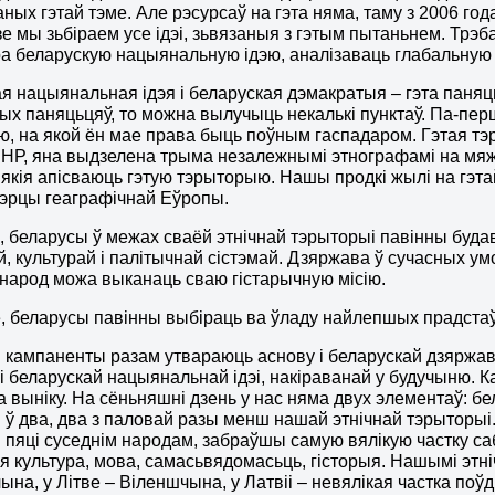
ных гэтай тэме. Але рэсурсаў на гэта няма, таму з 2006 го
зе мы зьбіраем усе ідэі, зьвязаныя з гэтым пытаньнем. Трэ
а беларускую нацыянальную ідэю, аналізаваць глабальную 
я нацыянальная ідэя і беларуская дэмакратыя – гэта паняць
тых паняцьцяў, то можна вылучыць некалькі пунктаў. Па-пер
, на якой ён мае права быць поўным гаспадаром. Гэтая тэр
НР, яна выдзелена трыма незалежнымі этнографамі на мяжы
 якія апісваюць гэтую тэрыторыю. Нашы продкі жылі на гэта
эрцы геаграфічнай Еўропы.
, беларусы ў межах сваёй этнічнай тэрыторыі павінны буда
й, культурай і палітычнай сістэмай. Дзяржава ў сучасных ум
 народ можа выканаць сваю гістарычную місію.
, беларусы павінны выбіраць ва ўладу найлепшых прадстаў
 кампаненты разам утвараюць аснову і беларускай дзяржавы
і беларускай нацыянальнай ідэі, накіраванай у будучыню. К
а выніку. На сёньняшні дзень у нас няма двух элементаў: б
 ў два, два з паловай разы менш нашай этнічнай тэрыторыі
 пяці суседнім народам, забраўшы самую вялікую частку са
я культура, мова, самасьвядомасьць, гісторыя. Нашымі эт
ына, у Літве – Віленшчына, у Латвіі – невялікая частка поўд