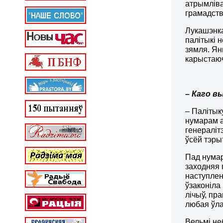
атрымліва
грамадств
Лукашэнка
палітыкі 
зямля. Ян
карыстаю
–
Каго в
– Палітык
нумарам а
генераліт
ўсёй тэры
Пад нумар
заходняя 
наступлен
ўзаконіла
лічыў, пр
любая ўла
Вельмі не