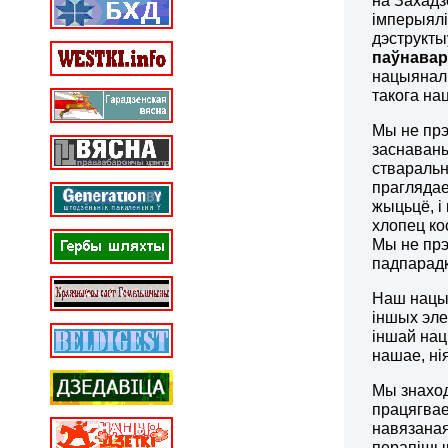
на Захадз
імперыялі
дэструкты
паўнавар
нацыяналі
такога на
Мы не прэ
заснаваны
стваральн
праглядае
жыцьцё, і
хлопец ко
Мы не прэ
падпарадк
Наш нацыя
іншых эле
іншай нац
нашае, нія
Мы знаход
працягвае
навязаная
перапішыц