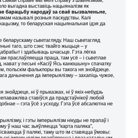
а самай справе мы мелі справу з шавінізмам,
ыло выгадна выставіць нацыяналізм як
азе барацьбу народаў за сваё вызвален
ь
не,
змам называлі розныя паскудствы. Калі
нацызму, то беларуская нацыянальная ідэя да
ае беларускаму сьветагляду. Наш сьветагляд
ньні таго, што сэнс твайго жыцьця – у
​дабрабыт і здабываць шчасьце. Гэта лёгка
там праслаўляецца праца, там усё – і сьветлае
д, нават у песьні «Касіў Ясь канюшыну» спачатку
кім, польскім фальклоры вы такога ня знойдзеце.
ага дачынення да імперыялізму – захапіць чужое,
знойдзеце, ні ў прыказках, ні ў якіх-небудзь
епаважліва ставіўся да прадстаўнікоў любой
обнае – гэта ўсё з усходу. Гэта ўсё абсалютна не
рыялізму, і гэты імперыялізм нікуды не прапаў і
му ў наш час зьяўляецца “карта паляка”,
ісваюцца ў палякі, таму што ім ставяцца ўмовы:
льскі імперыялізм праяўляецца і праз каталіцызм,