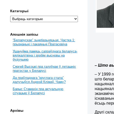
Катэгорыі
Апошнія запісы
“Беларускае” зьнебазьняцьце. Частка 1:
прызнаньні і пакаяньні Пратасевіча
Ушануйма памяць сапраўднага беларуса-
вялікалітвіна і зробім высновы на
будучыню
–
Што вы
Сяргей Высоцкі пра галоўнае ў леташніх
пратэстах у Беларусі
– У 1999 
Да праўладнага “круглага стала”
што белар
далучыўся Андрэй Клімаў. Чаму?
нацыяналь
нацыяналь
Барыс Стамахін пра актуальную
сітуацыю ў Беларусі
эканамічн
існаваньн
ёсьць пер
Архівы
Другі скл