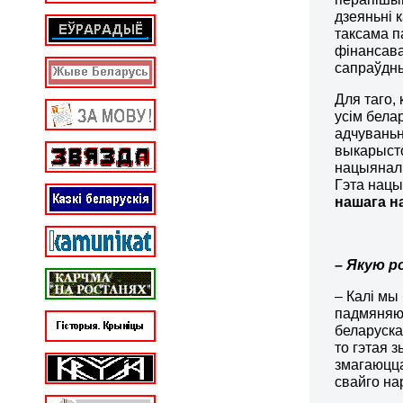
дзеяньні к
таксама п
фінансава
сапраўдны
Для таго,
усім бела
адчуваньн
выкарысто
нацыяналі
Гэта нацы
нашага на
– Якую р
– Калі мы
падмяняюч
беларуска
то гэтая 
змагаюцца 
свайго на