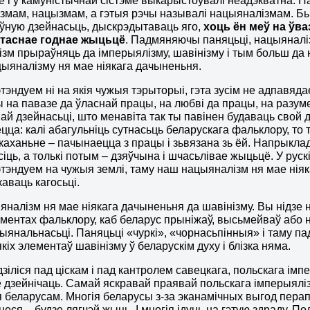
е і ў камуністычнай сістэме выкарыстоўвалі неадэкватна. Н
змам, нацызмам, а гэтыя рэчы называлі нацыяналізмам. Б
ўную дзейнасьць, дыскрэдытаваць яго,
хоць ён меў на ўв
таснае годнае жыц
ь
цё
. Падмяняючы паняцьці, нацыяналі
зм прыраўняць да імперыялізму, шавінізму і тым больш да 
цыяналізму ня мае ніякага дачыненьня.
тэндуем ні на якія чужыя тэрыторыі, гэта зусім не адпавяд
 на павазе да ўласнай працы, на любві да працы, на разуме
ай дзейнасьці, што менавіта так ты павінен будаваць свой ​
цца: калі абагульніць сутнасьць беларускага фальклору, то 
 каханьне – пачынаецца з працы і зьвязана зь ёй. Напрыкла
сіць, а толькі потым – дзяўчына і шчасьлівае жыцьцё. У рус
тэндуем на чужыя землі, таму наш нацыяналізм ня мае ніяк
аваць кагосьці.
налізм ня мае ніякага дачыненьня да шавінізму. Вы нідзе ня 
ментах фальклору, каб беларус прыніжаў, высьмейваў або н
ыянальнасьці. Паняцьці «чуркі», «чорнасьпінныя» і таму пад
кіх элементаў шавінізму ў беларускім духу і блізка няма.
зіліся пад ціскам і пад кантролем савецкага, польскага імпе
 дзейнічаць. Самай яскравай праявай польскага імперыяліз
 беларусам. Многія беларусы з-за эканамічных выгод перап
еся – будзе лягчэй жыць. І многія ідуць на гэтую здраду. По