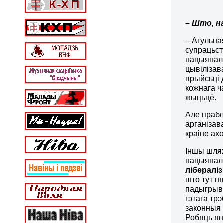
–
Што, н
– Агульна
супрацьст
нацыяналь
цывілізав
прыйсьці 
кожнага ч
жыцьцё.
Але прабл
арганізав
краіне ах
Іншы шлях
нацыяналь
лібераліз
што тут н
падыгрыва
гэтага тр
законныя 
Робяць ян