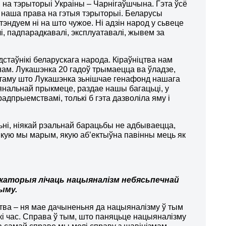
а тэрыторыі Ўкраіны – Чарнігаўшчына. Гэта ўсё
ь наша права на гэтыя тэрыторыі. Беларусы
эндуем ні на што чужое. Ні адзін народ у сьвеце
лі, падпарадкавалі, эксплуатавалі, жывем за
стаўнікі беларускага народа. Кіраўніцтва нам
нам. Лукашэнка 20 гадоў трымаецца ва ўладзе,
 таму што Лукашэнка зьнішчае генафонд нашага
янальнай прыкмеце, раздае нашы багацьці, у
дпрыемствамі, толькі б гэта дазволіла яму і
ьні, ніякай рэальнай барацьбы не адбываецца,
 якую мы марым, якую аб’ектыўна павінны мець як
Некаторыя лічаць нацыяналізм небясьпечнай
ыму.
тва – ня мае дачыненьня да нацыяналізму ў тым
кі час. Справа ў тым, што паняцьце нацыяналізму