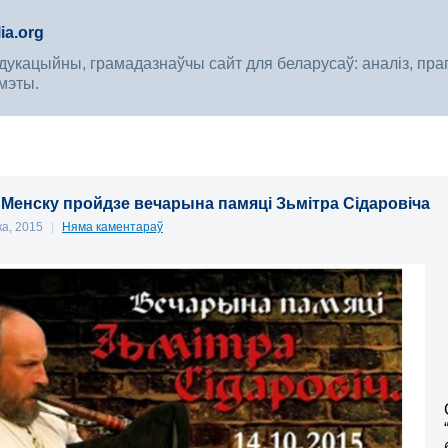
ia.org
укацыйны, грамадазнаўчы сайт для беларусаў: аналіз, прагноз
мэты.
 Менску пройдзе вечарына памяці Зьмітра Сідаровіча
ка, 2015
|
Няма каментараў