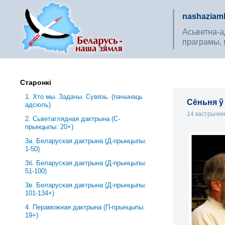
nashaziaml
Асьветна-ад
праграмы, 
Старонкі
1. Хто мы. Задачы. Сувязь. (пачынаць
Сёньня ў
адсюль)
14 кастрычні
2. Сьветаглядная дактрына (С-
прынцыпы: 20+)
3a. Беларуская дактрына (Д-прынцыпы:
1-50)
3б. Беларуская дактрына (Д-прынцыпы:
51-100)
3в. Беларуская дактрына (Д-прынцыпы:
101-134+)
4. Пераможная дактрына (П-прынцыпы:
19+)