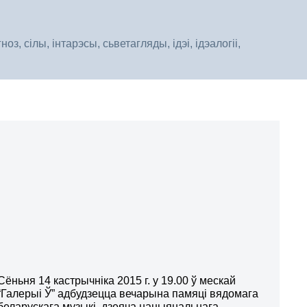
, сілы, інтарэсы, сьветагляды, ідэі, ідэалогіі,
Сёньня 14 кастрычніка 2015 г. у 19.00 ў мескай
“Галерыі Ў” адбудзецца вечарына памяці вядомага
беларускага музыкі, дзеяча нацыянальнага