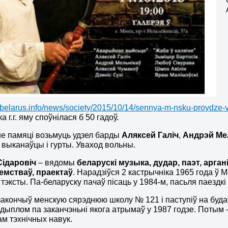
robelarus.info/news/society/2015/10/14/sennya-m-nsku-proydze
а г.г. яму споўнілася б 50 гадоў.
е памяці возьмуць удзел барды
Аляксей Галіч
,
Андрэй Ме
 выканаўцы і гурты. Уваход вольны.
Сідаровіч
– вядомы
беларускі музыка, дудар, паэт, арган
мстваў, праектаў
. Нарадзіўся 2 кастрычніка 1965 года ў 
тэксты. Па-беларуску пачаў пісаць у 1984-м, пасьля паездк
закончыў менскую сярэднюю школу № 121 і паступіў на буда
, дыплом па заканчэньні якога атрымаў у 1987 годзе. Потым 
м тэхнічных навук.