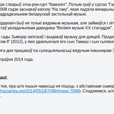
дзе стварыў этна-рок-гурт “Камэлот”. Потым граў у гуртах “Г
 2008 годзе заснаваў капэлу “На таку”, якая ладзіла вечары
адраджэньнем беларускай застольнай музыкі.
ідаровіч быў ня толькі вядомым музыкам, але займаўся і л
стаў укладальнікам даведніка “Вялікія музыкі ХХ стагоддзя”.
 гады Зьміцер запісваў і выдаваў музыку для дзяцей. Прадзюс
ом ІІ” (2012), у якіх удзельнічалі яго сын Тамаш і сын сьпява
га дня працаваў па сьпецыяльнасьці вядучым інжынерам З
траўня 2014 года.
цыі:
тое, пра што іншыя чамусьці ня пішуць: з абставінамі сьмер
ashaziamlia.org/2014/05/18/7096/#more-7096
). Спадзяемся, шт
…