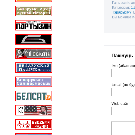
Гэты запіс а
Катэгорыі:
1.
Тэрарызм?
.
Вы можаце па
Пакінуць
Імя (абавязк
Email (не бу
Web-cайт