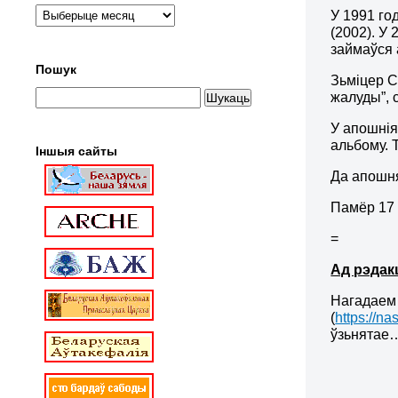
У 1991 го
(2002). У
займаўся 
Пошук
Зьміцер С
жалуды”, 
У апошнія
альбому. Т
Іншыя сайты
Да апошня
Памёр 17 
=
Ад рэдак
Нагадаем 
(
https://n
ўзьнятае