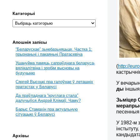
Катэгорыі
Апошнія запісы
“Беларускае” зьнебазьняцьце. Частка 1:
прызнаньні і пакаяньні Пратасевіча
Ушануйма памяць сапраўднага беларуса-
(
http://eu
вялікалітвіна і зробім высновы на
кастрычнік
будучыню
Сяргей Высоцкі пра галоўнае ў леташніх
У вечарын
пратэстах у Беларусі
ды
іншыя
Да праўладнага “круглага стала”
Зьміцер 
далучыўся Андрэй Клімаў. Чаму?
мерапрые
Барыс Стамахін пра актуальную
песенныя 
сітуацыю ў Беларусі
У 1982-м 
інстытуту
кандыдата
Архівы