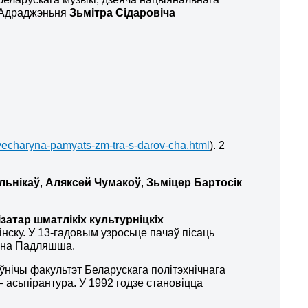
Адраджэньня
Зьмітра Сідаровіча
-vecharyna-pamyats-zm-tra-s-darov-cha.html
). 2
льнікаў
,
Аляксей Чумакоў
,
Зьміцер Бартосік
ізатар шматлікіх культурніцкіх
Мінску. У 13-гадовым узросьце пачаў пісаць
і на Падляшша.
ўнічы факультэт Беларускага політэхнічнага
– асьпірантура. У 1992 годзе становіцца