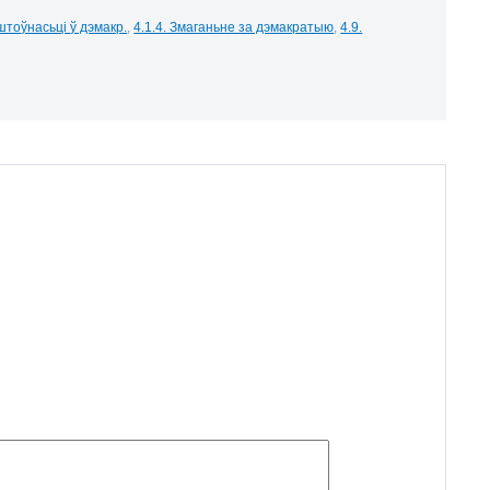
аштоўнасьці ў дэмакр.
,
4.1.4. Змаганьне за дэмакратыю
,
4.9.