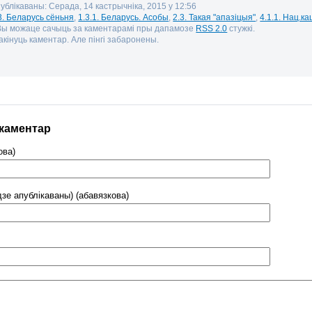
публікаваны: Серада, 14 кастрычніка, 2015 у 12:56
3. Беларусь сёньня
,
1.3.1. Беларусь. Асобы
,
2.3. Такая "апазіцыя"
,
4.1.1. Нац.к
 Вы можаце сачыць за каментарамі пры дапамозе
RSS 2.0
стужкі.
кінуць каментар. Але пінгі забаронены.
 каментар
ова)
дзе апублікаваны) (абавязкова)