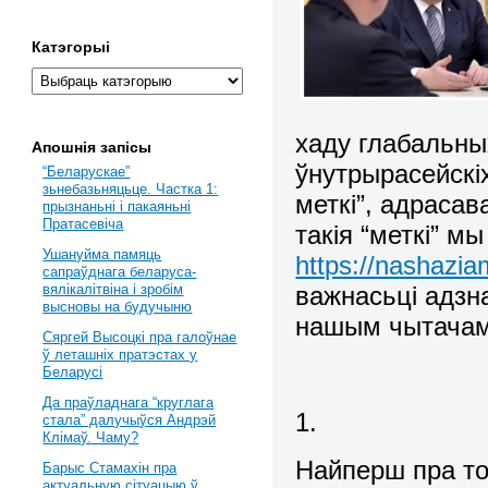
Катэгорыі
хаду глабальны
Апошнія запісы
ўнутрырасейскіх
“Беларускае”
зьнебазьняцьце. Частка 1:
меткі”, адрасав
прызнаньні і пакаяньні
Пратасевіча
такія “меткі” мы
Ушануйма памяць
https://nashazi
сапраўднага беларуса-
важнасьці адзн
вялікалітвіна і зробім
высновы на будучыню
нашым чытачам
Сяргей Высоцкі пра галоўнае
ў леташніх пратэстах у
Беларусі
Да праўладнага “круглага
1.
стала” далучыўся Андрэй
Клімаў. Чаму?
Найперш пра тое
Барыс Стамахін пра
актуальную сітуацыю ў