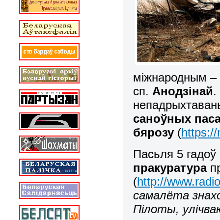
міжнародным – 
сп.
Анодзінай
.
непадрыхтава
саноўных пас
бярозу
(
https:/
Пасьля 5 гадоў
пракуратура
пр
(
http://www.radi
самалёта знахо
Пілоты, улічва