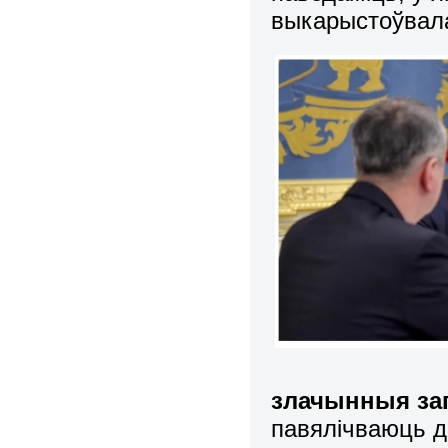
выкарыстоўвал
злачынныя за
павялічваюць д