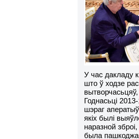
У час дакладу 
што ў ходзе ра
вытворчасьцяў,
Годнасьці 2013
шэраг аператыў
якіх былі выяў
наразной зброі,
была пашкоджа