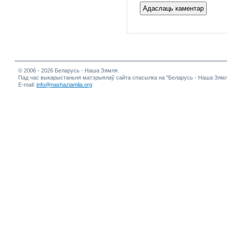
© 2006 - 2026 Беларусь - Наша Зямля.
Пад час выкарыстаньня матэрыялаў сайта спасылка на "Беларусь - Наша Зямл
E-mail:
info@nashaziamlia.org