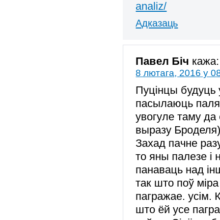
analiz/
Адказаць
Павел Біч
кажа:
8 лютага, 2016 у 0
Пуцінцы будуць 
пасылаюць паляк
увогуле таму да 
выразу Броделя)
Захад пачне раз
то яны палезе і 
панаваць над інш
так што поў міра
пагражае. усім.
што ёй усе пагр