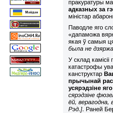
пракуратуры м
адказных за 
міністар абарон
Паводле яго сл
«дапаможа вярн
якая ў самыя ця
была не дзяржа
У склад камісі
катастрофы ува
канструктар
Ва
прычынай расп
усярэдзіне яг
сярэдзіне фюзе
ёй, верагодна,
Рэд.]
. Раней Бе