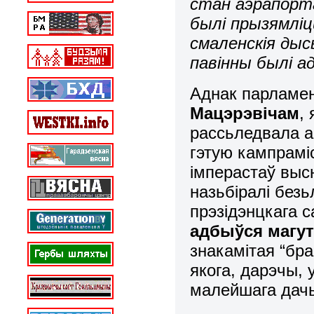
стан аэрапорта
былі прызямліц
смаленскія ды
павінны былі а
Аднак парламен
Мацэрэвічам
,
рассьледвала а
гэтую кампраміс
імперастаў высн
назьбіралі безь
прэзідэнцкага с
адбыўся магу
знакамітая “бра
якога, дарэчы, 
малейшага да