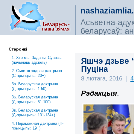
nashaziamlia
Асьветна-аду
беларусаў: ана
сьветагляды, і
Старонкі
1. Хто мы. Задачы. Сувязь.
Яшчэ дзьве 
(пачынаць адсюль)
Пуціна
2. Сьветаглядная дактрына
(С-прынцыпы: 20+)
8 лютага, 2016
|
4
3a. Беларуская дактрына
(Д-прынцыпы: 1-50)
Рэдакцыя
.
3б. Беларуская дактрына
(Д-прынцыпы: 51-100)
3в. Беларуская дактрына
(Д-прынцыпы: 101-134+)
4. Пераможная дактрына (П-
прынцыпы: 19+)