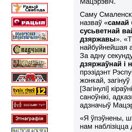
Мацэрэвіч.
Саму Смаленск
назваў «
самай 
сусьветнай ва
дзяржавы
». «
найбуйнейшая ав
За адну секунду
дзяржаўнай і
прэзідэнт Рэсп
жонкай, загінуў
[Загінулі] кіраў
саноўнікі, адка
адзначыў Мацэр
«Я ўпэўнены, ш
нам наблізіцца