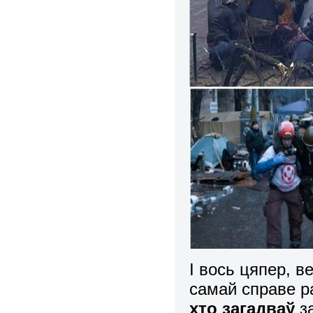
І вось цяпер, 
самай справе р
хто загадваў
з