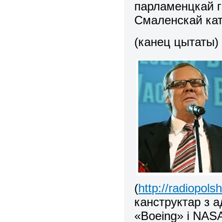
парламенцкай г
Смаленскай ка
(канец цытаты)
(
http://radiopols
канструктар з а
«Boeing» і NAS