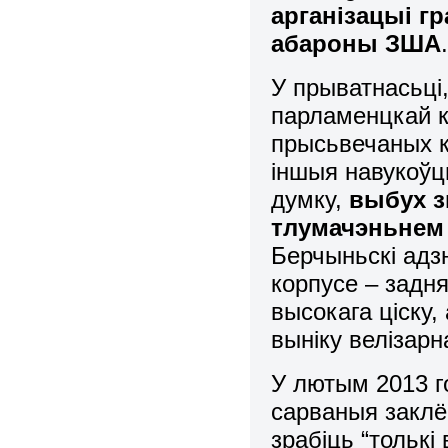
арганізацыі г
абароны ЗША
У прыватнасьці
парламенцкай к
прысьвечаных к
іншыя навукоўцы,
думку,
выбух з
тлумачэньнем
Берчыньскі адз
корпусе – задн
высокага ціску
выніку велізарн
У лютым 2013 г
сарваныя заклё
зрабіць “толькі