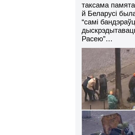
таксама памята
й Беларусі был
“самі бандэраўц
дыскрэдытаваць
Расею”…