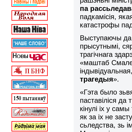
рашэньні мініст
па рассьледав
падкамісія, як
катастрофы па
Выступаючы да 
прысутнымі, сяр
трагічнага здар
«маштаб Смале
індывідуальная
трагедыя
».
«Гэта было зьв
паставіліся да т
кінулі іх у сам
як за іх не зас
сьледства, зь і