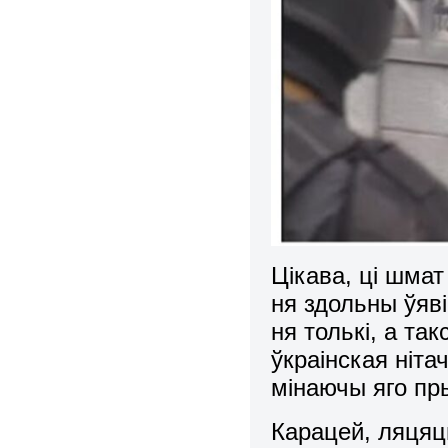
Цікава, ці шма
ня здольны ўяві
ня толькі, а так
ўкраінская ніта
мінаючы яго пр
Карацей, ляцяц