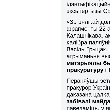
ідэнтыфікацыйн
эксьпертызы С
«Зь вялікай до
фрагменты 22 а
Калашнікава, а
калібра паляўні
Васіль Грыцак.
атрыманьня вы
матэрыялы бы
пракуратуру і
Пераняўшы эста
пракурор Украі
даказана цалка
забівалі майд
паведаміць, у я