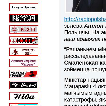
http://radiopols
зьлева
Антон 
Польшчы. На эк
наш абавязак пе
“Рашэньнем мі
рассьледавань
Смаленская ка
зоймецца пошу
Міністар нацы
Мацэрэвіч 4 лю
магчымым адна
катастрофы, як