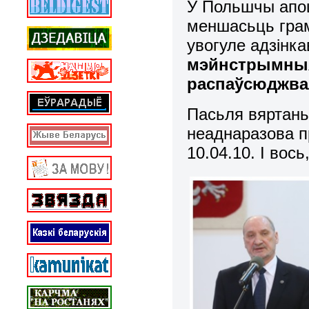
У Польшчы апо
меншасьць грам
увогуле адзінк
мэйнстрымны
распаўсюджва
Пасьля вяртан
неаднаразова п
10.04.10. І вос