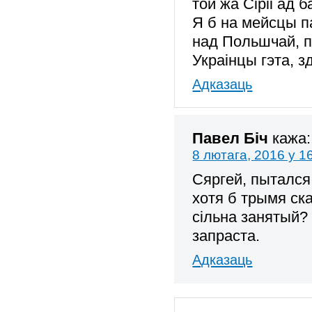
той жа Сіріі ад 
Я б на мейсцы п
над Польшчай, п
Украінцы гэта, з
Адказаць
Павел Біч
кажа:
8 лютага, 2016 у 1
Сяргей, пытался
хотя б трымя ск
сільна занятый? 
запраста.
Адказаць