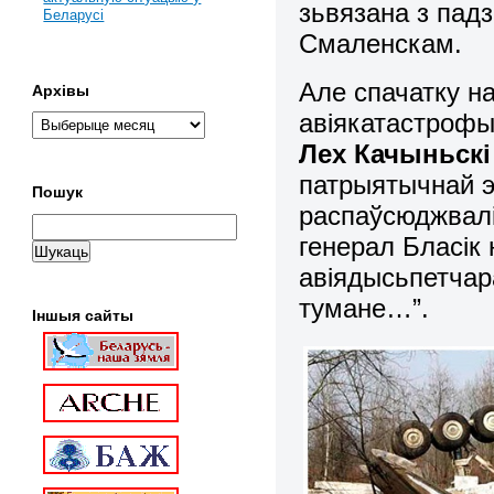
зьвязана з падз
Беларусі
Смаленскам.
Але спачатку н
Архівы
авіякатастрофы
Лех Качыньскі
патрыятычнай э
Пошук
распаўсюджвалі:
генерал Бласік 
авіядысьпетчар
тумане…”.
Іншыя сайты