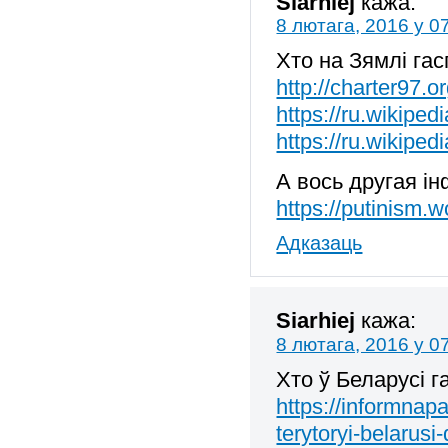
Siarhiej
кажа:
8 лютага, 2016 у 0
Хто на Зямлі га
http://charter97.
https://ru.wikipe
https://ru.wikip
А вось другая ін
https://putinism
Адказаць
Siarhiej
кажа:
8 лютага, 2016 у 0
Хто ў Беларусі 
https://informnap
terytoryi-belarus