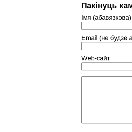
Пакінуць ка
Імя (абавязкова)
Email (не будзе 
Web-cайт