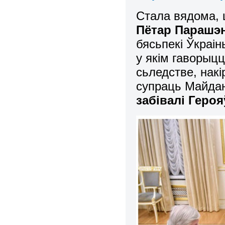
Стала вядома, 
Пётар Парашэ
бясьпекі Ўкраін
у якім гаворыц
сьледстве, нак
супраць Майда
забівалі Геро