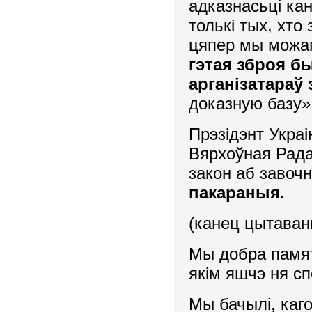
адказнасьці ка
толькі тых, хто 
цяпер мы мож
гэтая зброя б
арганізатараў
доказную базу»
Прэзідэнт Укра
Вярхоўная Рада
закон аб завоч
пакараныя.
(канец цытаван
Мы добра памят
якім яшчэ ня сп
Мы бачылі, каго