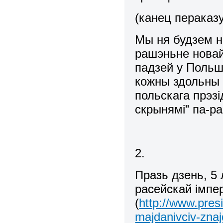
(канец пераказ
Мы ня будзем н
рашэньне новай
падзей у Польшч
кожны здольны 
польскага прэзі
скрынямі” па-р
2.
Празь дзень, 5 
расейскай імпе
(
http://www.pres
majdanivciv-zna