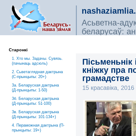
nashaziamlia
Асьветна-аду
беларусаў: ана
сьветагляды, і
Старонкі
1. Хто мы. Задачы. Сувязь.
Пісьменьнік 
(пачынаць адсюль)
кніжку пра п
2. Сьветаглядная дактрына
грамадстве
(С-прынцыпы: 20+)
3a. Беларуская дактрына
15 красавіка, 201
(Д-прынцыпы: 1-50)
3б. Беларуская дактрына
(Д-прынцыпы: 51-100)
3в. Беларуская дактрына
(Д-прынцыпы: 101-134+)
4. Пераможная дактрына (П-
прынцыпы: 19+)