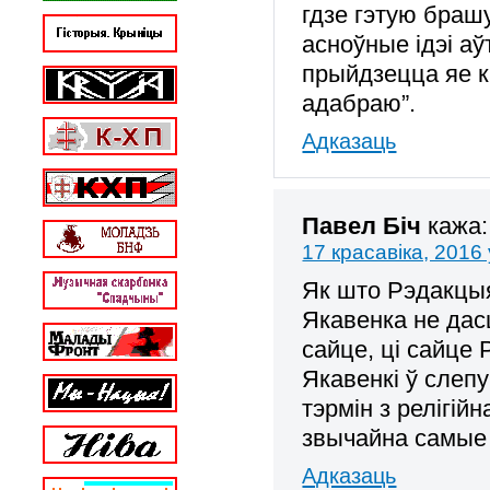
гдзе гэтую браш
асноўные ідэі а
прыйдзецца яе к
адабраю”.
Адказаць
Павел Біч
кажа:
17 красавіка, 2016 
Як што Рэдакцыя
Якавенка не дас
сайце, ці сайце
Якавенкі ў слепу
тэрмін з релігій
звычайна самые
Адказаць