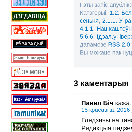
Гэты запіс апублік
Катэгорыі:
1.2. Бе
сёньня
,
2.1.1. У р
4.1.1. Нац.каштоўн
5.6.6. Ідэал.універ
дапамозе
RSS 2.0
Вы можаце пакінуц
3 каментарыя
Павел Біч
кажа:
15 красавіка, 2016 
Гледзячы на тан
Редакцыя падзел