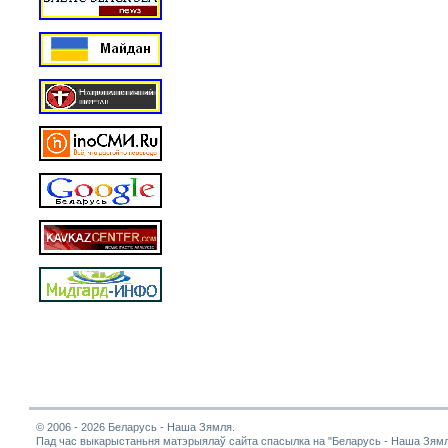
© 2006 - 2026 Беларусь - Наша Зямля.
Пад час выкарыстаньня матэрыялаў сайта спасылка на "Беларусь - Наша Зямл