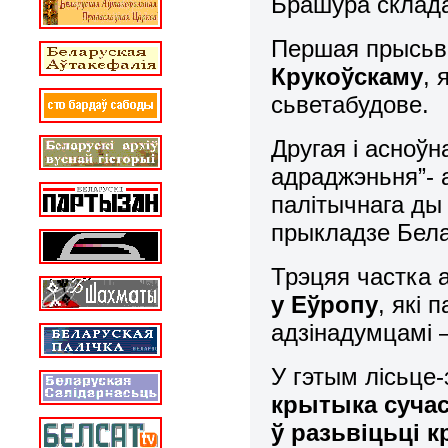
Брашура склада
Першая прысьв
Крукоўскаму
, 
сьветабудове.
Другая і асноў
адраджэньня”- 
палітычнага ды
прыкладзе Бела
Трэцяя частка 
у Еўропу
, які 
адзінадумцамі –
У гэтым лісьце
крытыка сучас
ў разьвіцьці к