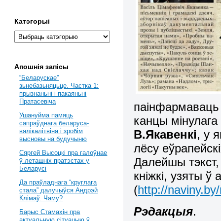
Катэгорыі
Апошнія запісы
“Беларускае”
зьнебазьняцьце. Частка 1:
прызнаньні і пакаяньні
Пратасевіча
паінфармаваць 
Ушануйма памяць
канцы мінулаг
сапраўднага беларуса-
вялікалітвіна і зробім
В.Якавенкі
, у 
высновы на будучыню
лёсу еўрапейскі
Сяргей Высоцкі пра галоўнае
Далейшы тэкст,
ў леташніх пратэстах у
Беларусі
кніжкі, узяты 
Да праўладнага “круглага
(
http://naviny.b
стала” далучыўся Андрэй
Клімаў. Чаму?
Рэдакцыя
.
Барыс Стамахін пра
актуальную сітуацыю ў