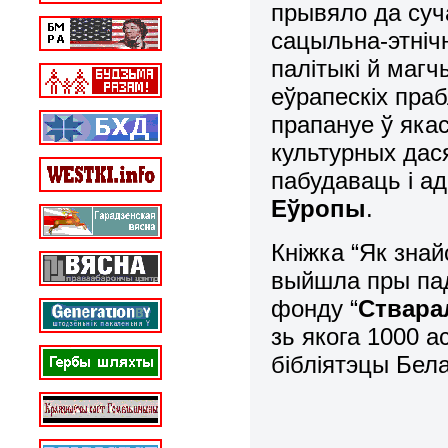
прывяло да суча
сацыльна-этнічн
палітыкі й маг
еўрапескіх праб
прапануе ў якас
культурных дас
пабудаваць і а
Еўропы
.
Кніжка “Як знай
выйшла пры па
фонду “
Ствара
зь якога 1000 
бібліятэцы Бела