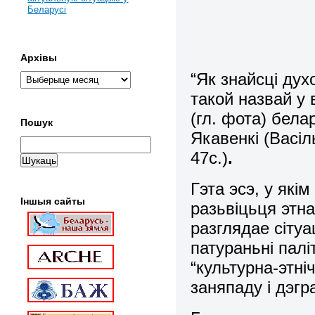
Беларусі
Архівы
“Як знайсці дух
такой назвай у
(гл. фота) бела
Пошук
Якавенкі (Васіл
47с.)
.
Гэта эсэ, у які
Іншыя сайты
разьвіцьця этн
разглядае сіту
патураньні палі
“культурна-этні
заняпаду і дэгр