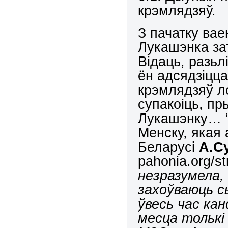
крэмлядзяў.
З пачатку ва
Лукашэнка зат
Відаць, разьл
ён адсядзіцца
крэмлядзяў ло
супакоіць, пры
Лукашэнку… “
Менску, якая
Беларусі
А.С
pahonia.org/st
незразумела,
захоўваюць с
ўвесь час ка
месца толькі