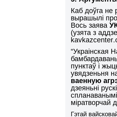
Каб доўга не
вырашылі про
Вось
заява
У
(узята з аддз
kavkazcenter
.
“Украінская 
бамбардавань
пунктаў і жыц
увядзеньня на
ваенную агрэ
дзеяньні руск
спланаванымі 
міратворчай 
Гэтай вайсковай