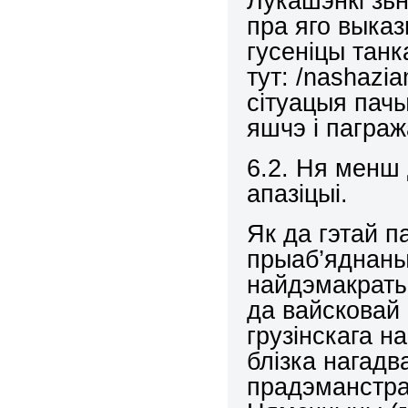
Лукашэнкі зьн
пра яго выказ
гусеніцы тан
тут: /nashazi
сітуацыя пачы
яшчэ і пагра
6.2. Ня менш
апазіцыі.
Як да гэтай 
прыаб’яднаны
найдэмакраты
да вайсковай 
грузінскага н
блізка нагадв
прадэманстра