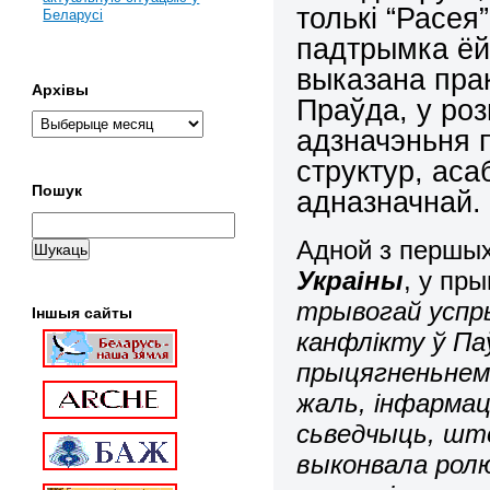
толькі “Расея”
Беларусі
падтрымка ёй
выказана прак
Архівы
Праўда, у ро
адзначэньня 
структур, аса
Пошук
адназначнай.
Адной з першых
Украіны
, у пры
трывогай успр
Іншыя сайты
канфлікту ў Паў
прыцягненьнем
жаль, інфармац
сьведчыць, што
выконвала ролю