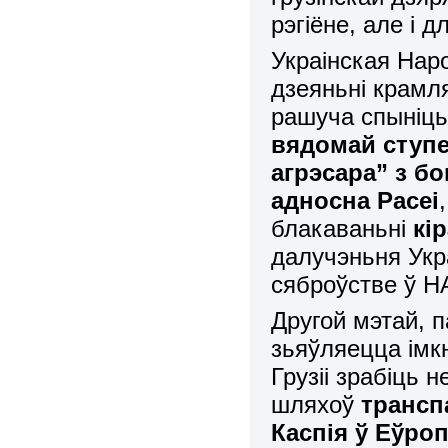
рэгіёне, але і 
Украінская Нар
дзеяньні крамля
рашуча спыніць
вядомай ступе
агрэсара” з б
адносна Расеі
блакаваньні
кі
далучэньня Укра
сяброўстве ў Н
Другой мэтай, п
зьяўляецца імк
Грузіі зрабіць
шляхоў
трансп
Каспія ў Еўро