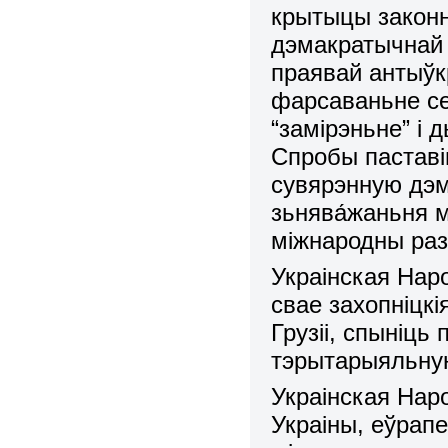
крытыцы законн
дэмакратычнай 
праявай антыўк
фарсаваньне се
“замірэньне” і
Спробы паставі
сувярэнную дэм
зьнява́жаньня 
міжнародны раз
Украінская Нар
свае захопніцкі
Грузіі, спыніц
тэрытарыяльную
Украінская Нар
Украіны, еўрап