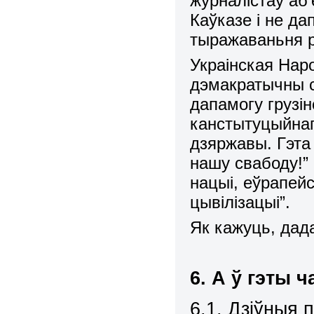
журналістаў аб’
Каўказе і не д
тыражаваньня р
Украінская Нар
дэмакратычны с
дапамогу грузін
канстытуцыйнаг
дзяржавы. Гэта
нашу свабоду!”
нацыі, еўрапей
цывілізацыі”.
Як кажуць, дад
6. А ў гэты ч
6.1. Дзіўныя 