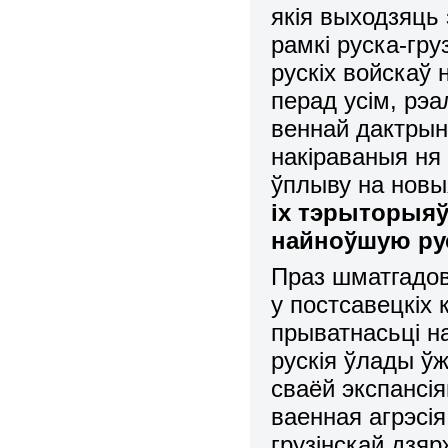
якія выходзяць
рамкі руска-гру
рускіх войскаў
перад усім, рэ
веннай дактрыны
накіраваныя ня 
ўплыву на новы
іх тэрыторыяў
найноўшую ру
Праз шматгадов
у постсавецкіх 
прыватнасьці н
рускія ўлады ў
сваёй экспансі
ваенная агрэсія
грузінскай дзяр