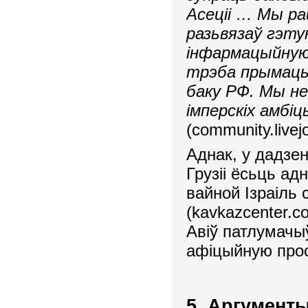
Асеціі … Мы ра
разьвязаў гэтую
інфармацыйную
трэба прымаць 
баку РФ. Мы не
імперскіх амбі
(community.livej
Аднак, у дадзе
Грузіі ёсьць ад
вайной Ізраіль 
(
kavkazcenter
.
c
Авіў патлумачыў
афіцыйную про
5. Аргументы 