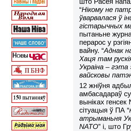
што Расея напал
“
Нікому не пат
ўварвалася ў і
гістарычных 
пытаньне журна
перарос у рэгія
вайну. “
Аднак н
Хаця там рускія
Украіна – гэта 
вайсковы патэ
12 жніўня адбы
амбасадараў су
выніках генсе
сітуацыя ў ПА “
атрыманьня Укр
NATO
” і, што 