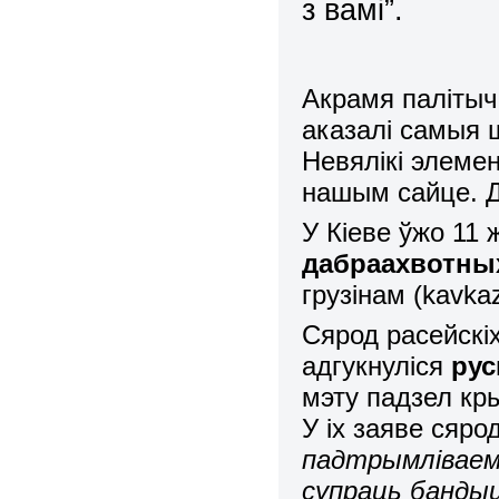
з вамі”.
Акрамя палітыч
аказалі самыя 
Невялікі элемен
нашым сайце. Д
У Кіеве ўжо 11 
дабраахвотны
грузінам (kavka
Сярод расейскіх
адгукнуліся
рус
мэту падзел кр
У іх заяве сярод
падтрымліваем 
супраць банды