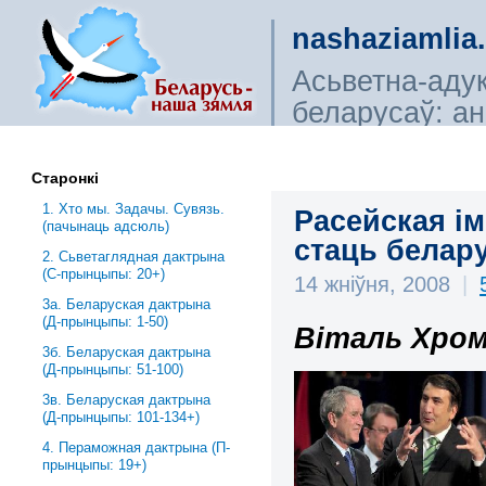
nashaziamlia
Асьветна-аду
беларусаў: ана
сьветагляды, і
Старонкі
1. Хто мы. Задачы. Сувязь.
Расейская ім
(пачынаць адсюль)
стаць белару
2. Сьветаглядная дактрына
(С-прынцыпы: 20+)
14 жніўня, 2008
|
3a. Беларуская дактрына
(Д-прынцыпы: 1-50)
Віталь Хром
3б. Беларуская дактрына
(Д-прынцыпы: 51-100)
3в. Беларуская дактрына
(Д-прынцыпы: 101-134+)
4. Пераможная дактрына (П-
прынцыпы: 19+)