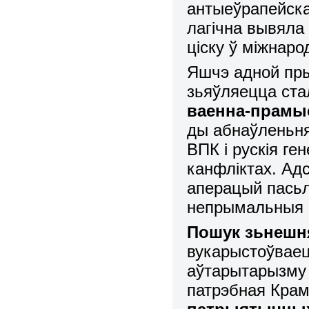
антыеўрапейска
лагічна вывяла
ціску ў міжнаро
Яшчэ адной пры
зьяўляецца ст
ваенна-прамы
ды абнаўленьня
ВПК і рускія г
канфліктах. А
аперацый пасьля
непрымальныя 
Пошук зьнешн
вукарыстоўвае
аўтарытарызму ў
патрэбная Кра