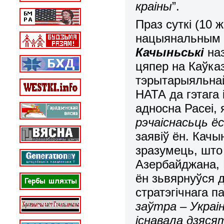
краіны
”.
Праз суткі (10
нацыянальным 
Качыньські
наз
цяпер на Каўк
тэрытарыяльнай 
НАТА да гэтага
адносна Расеі, 
рэчаіснасьць ё
заявіў ён. Качы
зразумець, што 
Азербайджана, 
ён зьвярнуўся д
стратэгічнага п
заўтра – Украін
існавала дзяся