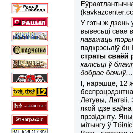
Еўраатлантычна
(kavkazcenter.c
У гэты ж дзень
вывесьці свае во
паважаць тэры
падкрэсьліў ён
страты сваёй
калісьці ў бла
добрае бачыў… 
І, нарэшце, 12
беспрэцэдэнтна
Летувы, Латвіі, 
якой ідзе вайна
прэзідэнту. Яны
мітынгу ў Тбіліс