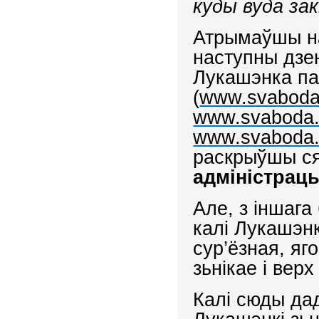
куды вуда зак
Атрымаўшы на
наступны дзен
Лукашэнка па
(
www.svaboda.
www.svaboda.o
www.svaboda.o
раскрыўшы ся
адміністрац
Але, з іншага
калі Лукашэнк
сур’ёзная, яг
зьнікае і вер
Калі сюды да