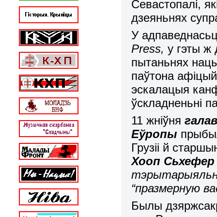
Севастопалі, я
дзеяньнях супр
У адпаведнасьц
Press
,
у гэты ж
пытаньнях нац
паўтона афіцый
эскалацыя канфл
ўскладненьні п
11 жніўня
гала
Еўропы
прыбылі
Грузіі й старш
Хооп Сьхефер
тэрытарыяльну
“празмерную ва
Былы дзяржсак