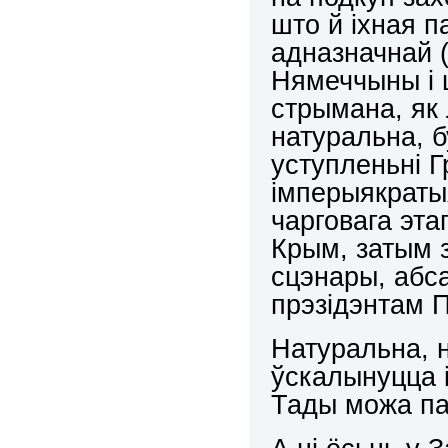
што й іхная п
адназначнай 
Нямеччыны і 
стрымана, як
натуральна, б
уступленьні Г
імперыякраты
чарговага этап
Крым, затым з
сцэнары, абс
прэзідэнтам
Натуральна, 
ўскалынуцца і
Тады можа па