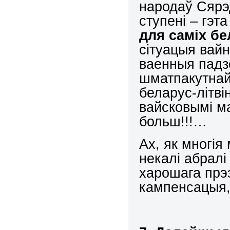
народаў Сярэд
ступені – гэт
для саміх бе
сітуацыя вайн
ваенныя падз
шматпакутнай 
беларус-літвін
вайсковымі м
больш!!!…
Ах, як многія
некалі абралі
харошага прэз
кампенсацыя,