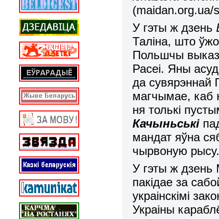
(maidan.org.ua/
У гэты ж дзень
Таліна, што ўжо
Польшчы выказа
Расеі. Яны асуд
да сувярэннай Г
магчымае, каб 
ня толькі пусты
Качыньські
пад
мандат яўна ся
чырвоную рысу
У гэты ж дзень 
пакідае за сабо
украінскімі зак
Украіны карабл