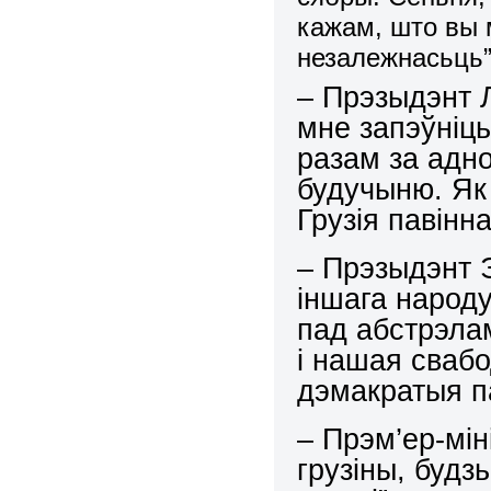
кажам, што вы 
незалежнасьць
–
Прэзыдэнт 
мне запэўніц
разам за
адно
будучыню. Як 
Грузія павінн
– Прэзыдэнт 
іншага народу
пад абстрэлам
і нашая свабо
дэмакратыя па
– Прэм’ер-мін
грузіны, будз