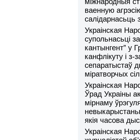
міжнародныя ст
ваенную агрэсі
салідарнасьць з
Украінская Нар
супольнасьці за
кантынгент” у Г
канфлікуту і з-
сепаратыстаў д
міратворчых сіл
Украінская Наро
Ўрад Украіны а
мірнаму ўрэгул
невыкарыстаньн
якія часова дыс
Украінская Наро