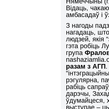
Нямеччыны (гл
Відаць, чакаю
амбасадаў і 
З нагоды пад
нагадаць, шт
людзей, якія 
гэта робіць Л
група
Фралов
nashaziamlia.
разам з АГП
“інтэграцыйн
рэгулярна, п
рабіць сапраў
дарэчы, Захад
ўдумайцеся, х
выступае – цы