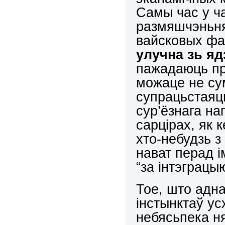
Самы час у ча
размяшчэньня
вайсковых фа
улучна зь я
пажадаюць пры
можаце не сум
супрацьстаяц
сур’ёзнага н
сарцірах, як 
хто-небудзь з
нават перад і
“за інтэграцыю
Тое, што адна
інстынктаў ус
небясьпека ня