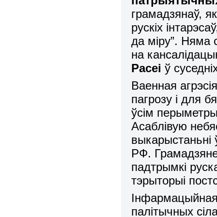
патрыятычных
грамадзянаў, як
рускіх інтарэс
да міру”. Няма 
на кансалідац
Расеі
ў суседні
Ваенная агрэсія
пагрозу і для б
ўсім перыметры 
Асаблівую небя
выкарыстаньні 
РФ. Грамадзяне
падтрымкі руск
тэрыторыі пост
Інфармацыйная 
палітычных сіл