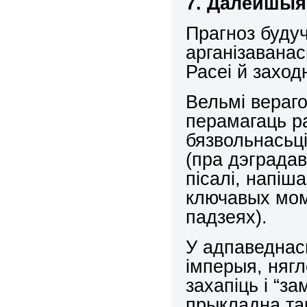
7. Далейшыя
Прагноз буду
арганізаванас
Расеі й заход
Вельмі вераг
перамагаць р
бязвольнасьц
(пра дэграда
пісалі, напіша
ключавых мом
падзеях).
У адпаведнас
імперыя, нягл
захапіць і “з
прыкладна так