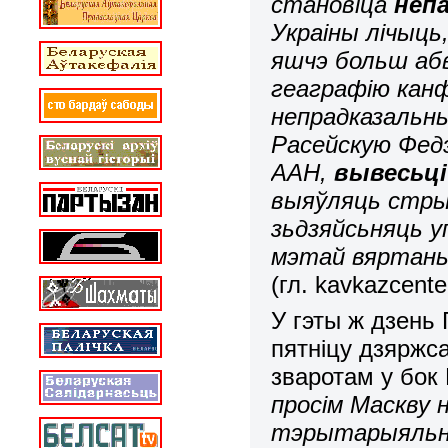
становіца
неп
Украіны лічыць
яшчэ больш аб
геаграфію канф
непрадказальны
Расейскую Фед
ААН,
вывесьці
выяўляць стрым
зьдзяйсьняць у
мэтай вяртаньн
(гл. kavkazcente
У гэты ж дзень
пятніцу дзярж
зваротам у бок 
просім Маскву 
тэрытарыяльную