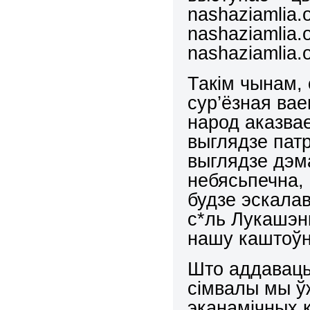
nashaziamlia.
nashaziamlia.
nashaziamlia.
Такім чынам, 
сур’ёзная вае
народ аказвае
выглядзе патр
выглядзе дэма
небясьпечна,
будзе эскалав
с*ль Лукашэн
нашу каштоўн
Што аддаваць?
сімвалы мы ўж
эканамічных 