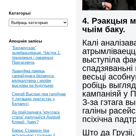
Катэгорыі
4. Рэакцыя м
чыім баку.
Калі аналіза
Апошнія запісы
“Беларускае”
атрымліваецц
зьнебазьняцьце. Частка 1:
выступіла фак
прызнаньні і пакаяньні
Пратасевіча
спадзяваньні 
Ушануйма памяць
весьці асобную
сапраўднага беларуса-
вялікалітвіна і зробім
робіць выгляд
высновы на будучыню
кампаніяй у П
Сяргей Высоцкі пра галоўнае
ў леташніх пратэстах у
З-за гэтага в
Беларусі
галіны расей
Да праўладнага “круглага
псіхічна падт
стала” далучыўся Андрэй
Клімаў. Чаму?
Што да Грузіі
Барыс Стамахін пра
актуальную сітуацыю ў