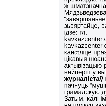
ж шматзначна
Мядзьведзева 
“завяршэньне 
зьвяртайце, в
ідзе; гл.
kavkazcenter.
kavkazcenter.
канфліце пра
цікавыя нюан
актывізацыю 
найперш у в
журналістаў
пачнуць “муці
грамадскую ду
Затым, калі 
на подкуп зах