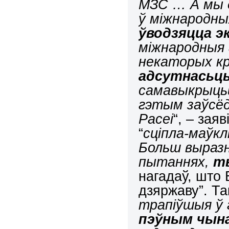
МЗС
… А мы
ў міжнародны
ўводзяцца э
міжнародныя 
некаторых к
адсутнасьць
самавыкрыцьцё
гэтым заўсёд
Расеі
“, – зая
“
сціпла-маўк
Больш выразн
пытаннях,
т
нагадаў, што
дзяржаву”. Та
трапіўшыя ў
пэўным чына