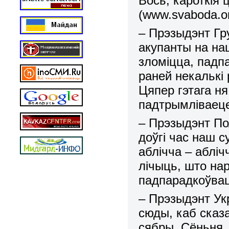
Вось, кароткія 
(www.svaboda.or
– Прэзыдэнт Гр
акупанты на на
зломіцца, падпа
раней некалькі 
Цяпер гэтага н
я
падтрымліваеце
– Прэзыдэнт 
доўгі час наш с
аблічча – абліч
лічыць, што на
падпарадкоўва
– Прэзыдэнт У
сюды, каб сказа
сябры. Сёньня,