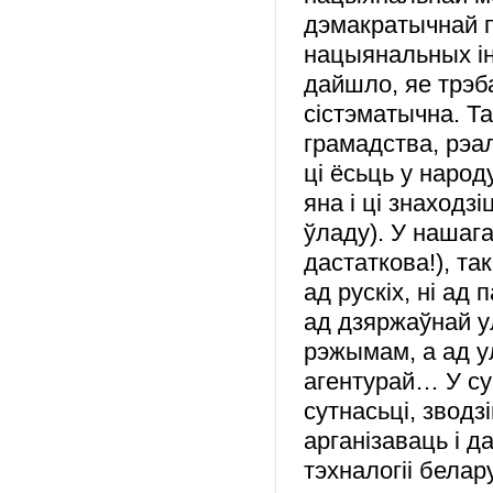
дэмакратычнай п
нацыянальных інт
дайшло, яе трэб
сістэматычна. Та
грамадства, рэ
ці ёсьць у нар
яна і ці знаходз
ўладу). У нашаг
дастаткова!), та
ад рускіх, ні ад
ад дзяржаўнай у
рэжымам, а ад у
агентурай… У су
сутнасьці, звод
арганізаваць і д
тэхналогіі бела