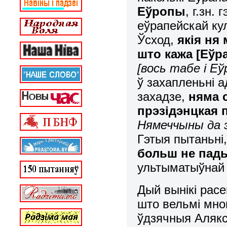
Еўропы
, г.зн.
еўрапейскай ку
Ўсход,
якія ня
што кажа [Еўр
[вось табе і Еў
ў захапленьні а
захадзе,
няма 
прэзідэнцкая 
Нямеччыны да э
Гэтыя пытаньні
больш не па
ультыматыўнай 
Дый вынікі расе
што вельмі мног
ўдзячныя Алякс