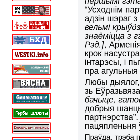
першымі гэта 
“Усходнім па
адзін шэраг з
вельмі крыўдзі
знаёміцца з 
Рэд.]
, Армені
крок насустра
інтарэсы
,
і п
пра агульныя
Любы дыялог
зь Еўразьвяз
бачыце, гатов
добрыя шанцы
партнэрства”
пацяпленьня 
Праўда, трэба 