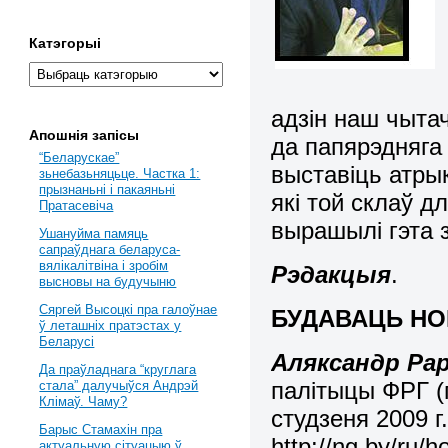
Катэгорыі
адзін наш чыта
Апошнія запісы
да папярэдняга
“Беларускае”
выставіць атры
зьнебазьняцьце. Частка 1:
прызнаньні і пакаяньні
які той склаў 
Пратасевіча
вырашылі гэта 
Ушануйма памяць
сапраўднага беларуса-
вялікалітвіна і зробім
Рэдакцыя
.
высновы на будучыню
Сяргей Высоцкі пра галоўнае
БУДАВАЦЬ НО
ў леташніх пратэстах у
Беларусі
Аляксандр Ра
Да праўладнага “круглага
палітыцы ФРГ (
стала” далучыўся Андрэй
Клімаў. Чаму?
студзеня 2009 г.
Барыс Стамахін пра
http://ng.by/ru/
актуальную сітуацыю ў