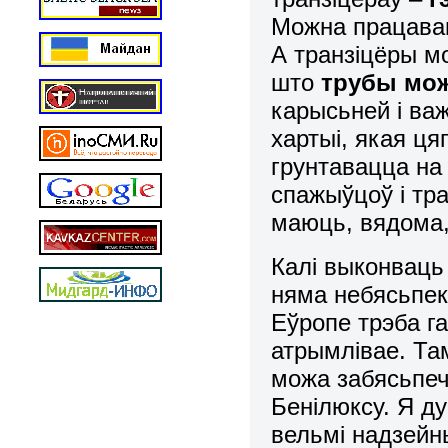
Можна працаваць
А транзіцёры м
што
трубы мож
карысьней і ва
хартыі, якая ця
грунтавацца на 
спажыўцоў і тра
маюць, вядома,
Калі выконваць
няма небясьпекі
Еўропе трэба г
атрымлівае. Та
можа забясьпечв
Бенілюксу. Я д
вельмі надзейн