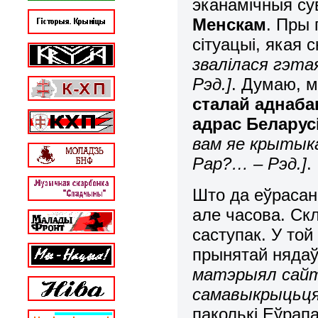
эканамічныя су
Менскам
. Пры
сітуацыі, якая 
звалілася гэта
Рэд.]
. Думаю, 
сталай аднаба
адрас Беларус
вам яе крытыка
Рар?… – Рэд.]
.
Што да еўрасан
але часова. Ск
саступак. У той
прынятай нядаў
матэрыял сайт
самавыкрыцьця 
паколькі Еўрап