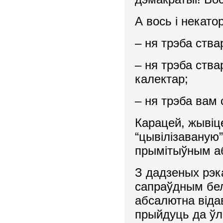
А вось і некато
– ня трэба ства
– ня трэба ств
калектар;
– ня трэба вам 
Карацей, жывіц
“цывілізаваную
прымітыўным аб
З дадзеных рэк
сапраўдным бел
абсалютна відав
прыйдуць да ўл