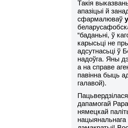
Такія выказвань
апазіцыі й зана
сфармалюваў
беларусафобска
“баданьні, ў к
карысьці не пр
адсутнасьці ў Б
надоўга. Яны дэ
а на справе аге
павінна быць ад
галавой).
Пацьвердзілася
дапамогай Рара
нямецкай паліты
нацыянальнага 
дэмакратыі! Вос