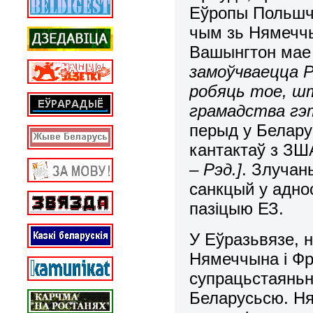
Еўропы Польшча
чым зь Нямеччы
Вашынгтон мае
замоўчваецца Р
робяць тое, ш
грамадства гэт
перыд у Белару
кантактаў з ЗШ
– Рэд.]
. Злучан
санкцый у аднос
пазіцыю ЕЗ.
У Еўразьвязе, 
Нямеччына і Фра
супрацьстаяньн
Беларусьсю. Н