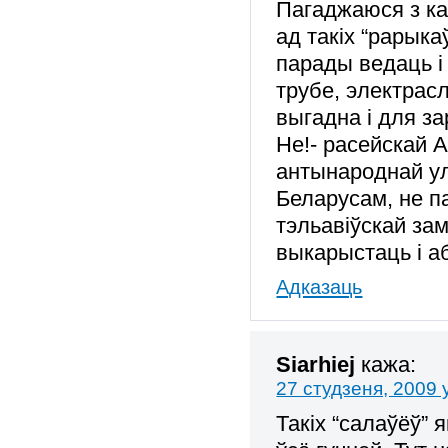
Пагаджаюся з к
ад такіх “рарык
парады ведаць і 
трубе, электрас
выгадна і для з
Не!- расейскай А
антынароднай ул
Беларусам, не па
тэльавіўскай за
выкарыстаць і а
Адказаць
Siarhiej
кажа:
27 студзеня, 2009 
Такіх “салаўёў” 