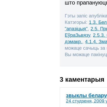
што прапаную
Гэты запіс апублік
Катэгорыі:
1.3. Бе
"апазіцыя"
,
2.5. П
ЕўраЗьвязу
,
2.5.3.
дэмакр.
,
4.1.4. Зм
можаце сачыць за
Вы можаце пакінуц
3 каментарыя
звыклы белару
24 студзеня, 2009 