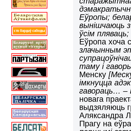
старажытнага
дэмакратычна
Еўропы; бела
вынішчаюць з
ўсім пляваць;
Еўропа хоча 
злачынным э
супрацоўнічац
таму і гаворы
Менску
[Меску
імкнуцца адэк
гавораць… – 
новага праект
выдзяляюць г
Аляксандра Л
Прагу на еўра