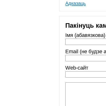
Адказаць
Пакінуць ка
Імя (абавязкова)
Email (не будзе 
Web-cайт