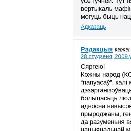
ўсё гучней. Тут 
вертыкаль-мафі
могуць быць нац
Адказаць
Рэдакцыя
кажа:
28 студзеня, 2009 
Сяргею!
Кожны народ (КО
“папуасаў”, калі
дэзарганізоўвац
большасьць люд
адносна невысок
прыроджаны, ген
да разуменьня вя
нацыянальнай мов