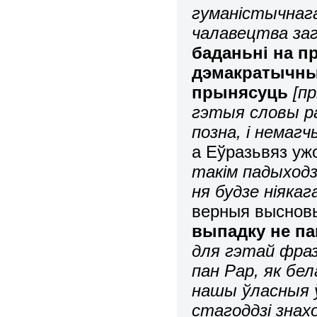
гуманістычнага
чалавецтва заг
баданьні на пр
дэмакратычны 
прынясуць
[п
гэтыя словы ра
позна, і немагч
а Еўразьвяз уж
такім падыходз
ня будзе ніякага
верныя выснов
выпадку не па
для гэтай фраз
пан Рар, як бе
нашы ўласныя ў
стагоддзі знахо