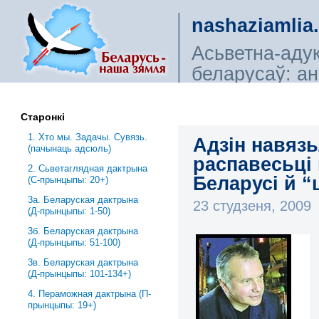
nashaziamlia
Асьветна-аду
беларусаў: ана
сьветагляды, і
Старонкі
1. Хто мы. Задачы. Сувязь.
Адзін навяз
(пачынаць адсюль)
распавесьці
2. Сьветаглядная дактрына
Беларусі й 
(С-прынцыпы: 20+)
3a. Беларуская дактрына
23 студзеня, 2009
(Д-прынцыпы: 1-50)
3б. Беларуская дактрына
(Д-прынцыпы: 51-100)
3в. Беларуская дактрына
(Д-прынцыпы: 101-134+)
4. Пераможная дактрына (П-
прынцыпы: 19+)