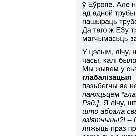
ў Еўропе. Але н
ад адной трубы.
пашыраць трубап
Да таго ж ЕЗу т
магчымасьць зак
У цэлым, лічу,
часы, калі было
Мы жывем у сьве
глабалізацыя
–
пазьбегчы яе 
паняцьцем “гл
Рэд.]
. Я лічу, ш
што абрала св
азіятчыны?! – 
ляжыць праз п