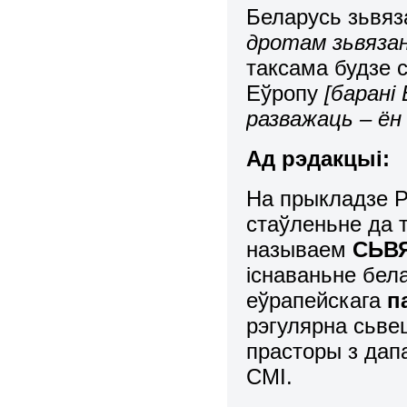
Беларусь зьвяз
дротам зьвязан
таксама будзе 
Еўропу
[барані
разважаць – ён
Ад рэдакцыі:
На прыкладзе 
стаўленьне да 
называем
СЬВ
існаваньне бела
еўрапейскага
п
рэгулярна сьве
прасторы з дап
СМІ.