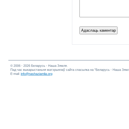
© 2006 - 2026 Беларусь - Наша Зямля.
Пад час выкарыстаньня матэрыялаў сайта спасылка на "Беларусь - Наша Зямл
E-mail:
info@nashaziamlia.org