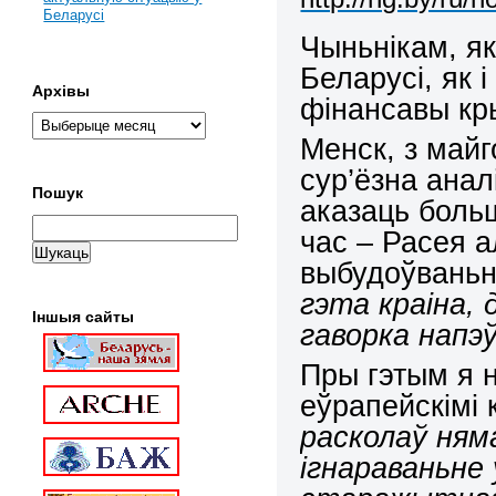
Беларусі
Чыньнікам, я
Беларусі, як 
Архівы
фінансавы кры
Менск, з майг
сур’ёзна анал
Пошук
аказаць боль
час –
Расея а
выбудоўваньн
гэта краіна, 
Іншыя сайты
гаворка напэў
Пры гэтым я н
еўрапейскімі 
расколаў няма
ігнараваньне