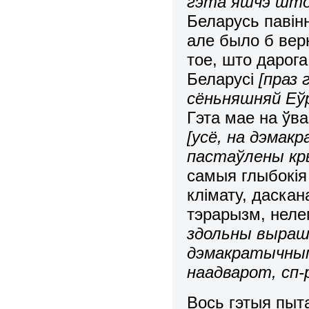
гэта яшчэ што з
Беларусь павін
але было б ве
тое, што дарог
Беларусі
[праз
сёньняшняй Еўр
Гэта мае на ўв
[усё, на дэмакр
пастаўлены кры
самыя глыбокія
клімату, даска
тэрарызм, неле
здольны выра
дэмакратычным 
наадварот, сп-р
Вось гэтыя пыта