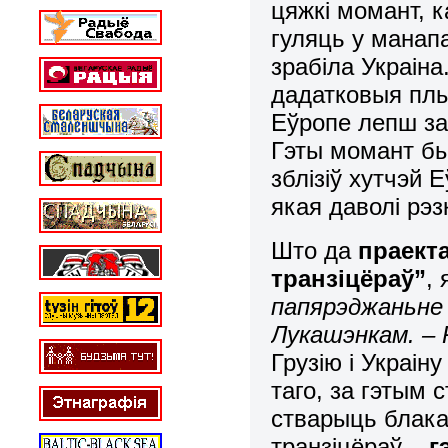
цяжкі момант, 
гуляць у манапа
зрабіла Украін
дадатковыя плы
Еўропе лепш за
Гэты момант бы
зблізіў хутчэй 
якая даволі рэз
Што да
праект
транзіцёраў”
,
папярэджаньне
Лукашэнкам. – 
Грузію і Украі
таго, за гэтым
стварыць блакад
транзіцёраў –
г