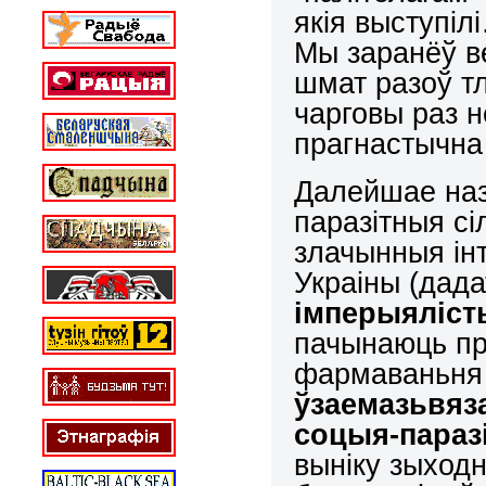
якія выступіл
Мы заранёў ве
шмат разоў тл
чарговы раз 
прагнастычн
Далейшае наз
паразітныя сі
злачынныя ін
Украіны (дада
імперыяліст
пачынаюць п
фармаваньня 
ўзаемазьвяз
соцыя-параз
выніку зыходн