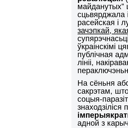
майданутых” ц
сцьвярджала 
расейская і 
зачэпкай, як
супярэчнасьці
ўкраінскімі ц
публічная адм
лініі, накірав
пераключэньне
На сёньня абс
сакрэтам, што
соцыя-паразі
знаходзіліся
імперыякрат
адной з карыч