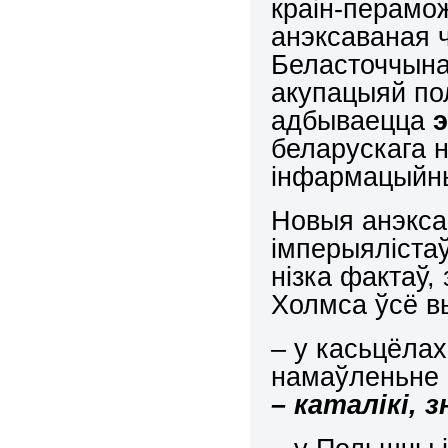
краін-перамо
анэксаваная 
Беласточчына
акупацыяй пол
адбываецца
беларускага 
інфармацыйны
Новыя анэкса
імперыялістаў
нізка фактаў,
Холмса ўсё в
– у касьцёла
намаўленьне 
– каталікі, 