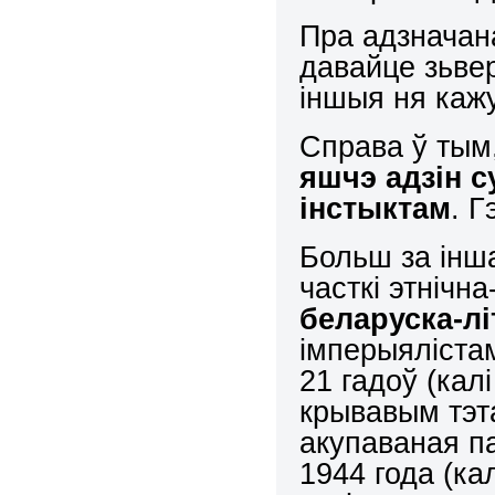
Пра адзначан
давайце зьве
іншыя ня каж
Справа ў тым
яшчэ адзін с
інстыктам
. Г
Больш за інша
часткі этнічн
беларуска-лі
імперыяліста
21 гадоў (кал
крывавым тэт
акупаваная п
1944 года (кал