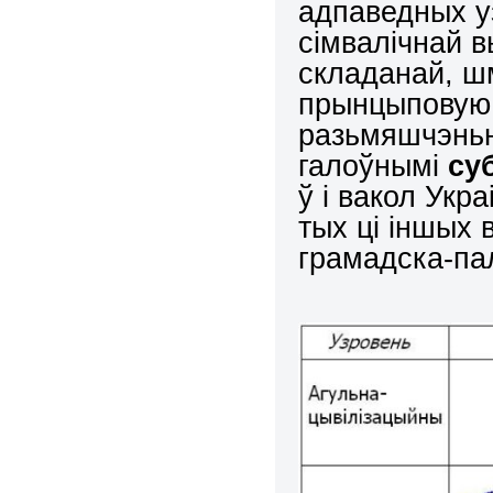
адпаведных у
сімвалічнай 
складанай, ш
прынцыповую 
разьмяшчэньн
галоўнымі
су
ў і вакол Укр
тых ці іншых
грамадска-пал