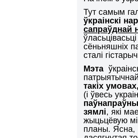
Тут самым га
ўкраінскі на
сапраўднай 
ўласьцівасьц
сёньняшніх па
сталі гістарыч
Мэта
ўкраінс
патрыятычнай 
такіх умовах
(і ўвесь украі
паўнапраўны
зямлі
, які м
жыцьцёвую мі
планы. Ясна,
дасягнутая т