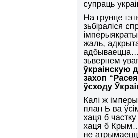
супраць укра
На грунце гэ
зьбіраліся сп
імперыякратыі
жаль, адкрыта
адбываецца…
зьвернем уваг
ўкраінскую д
захоп “Расея
ўсходу Ўкра
Калі ж імпер
план Б ва ўсі
хаця б частку
хаця б Крым… 
не атрымаецц