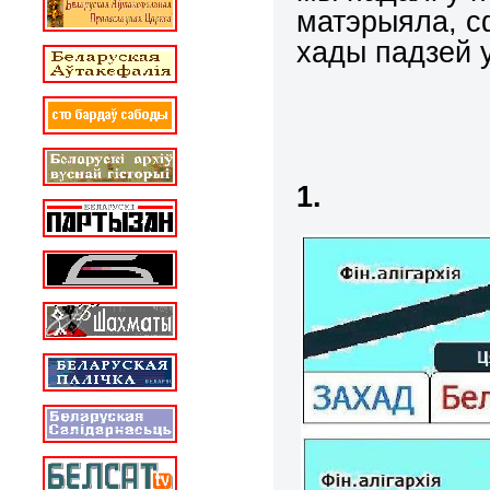
матэрыяла, с
хады падзей 
1.