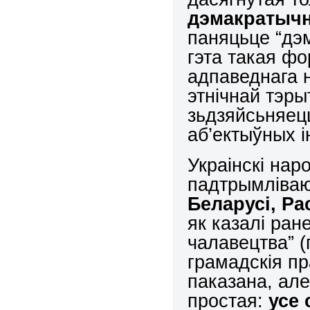
дэмакратыч
паняцьце “дэ
гэта такая фо
адпаведнага н
этнічнай тэры
зьдзяйсьняец
аб’ектыўных і
Украінскі нар
падтрымліва
Беларусі, Ра
як казалі ран
чалавецтва” (
грамадскія пр
паказана, але
простая:
усе