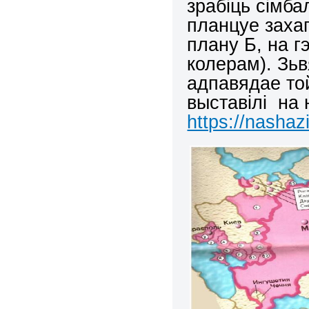
зрабіць сімба
планцуе заха
плану Б, на 
колерам). Зьв
адпавядае той
выставілі на
https://nashaz