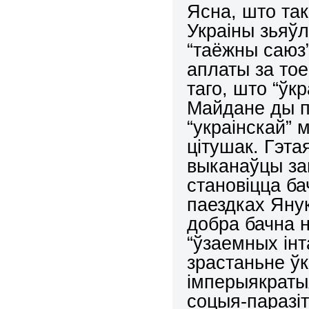
Ясна, што та
Украіны зьяўл
“таёжны саюз
аплаты за тое
таго, што “ўк
Майдане ды п
“украінскай” 
цітушак. Гэта
выканаўцы за
становіцца ба
паездках Янук
добра бачна н
“ўзаемных інт
зрастаньне ўк
імперыякратыя
соцыя-паразіт