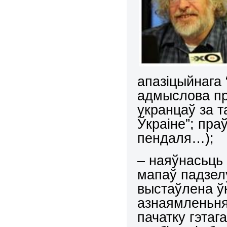
апазіцыйнага 
адмыслова пры
укранцаў за т
Ўкраіне”; пра
пендаля…);
– наяўнасьць 
мапаў падзел
выстаўлена ўк
азнаямленьня
пачатку гэтаг