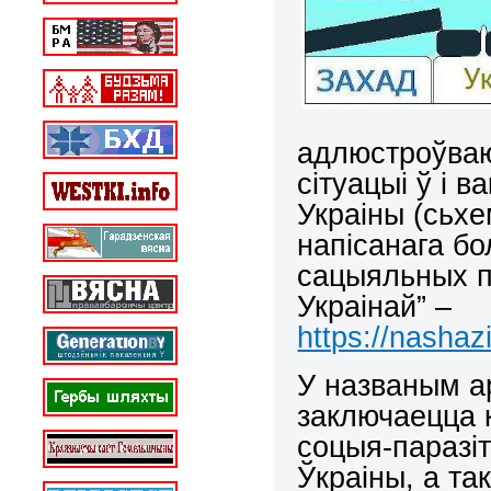
адлюстроўваю
сітуацыі ў і в
Украіны (сьхем
напісанага бо
сацыяльных п
Украінай” –
https://nashaz
У названым а
заключаецца 
соцыя-паразіт
Ўкраіны, а та