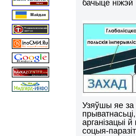
бачыце ніжэй
Узяўшы яе за 
прыватнасьці
арганізацыі
й
соцыя-паразіт