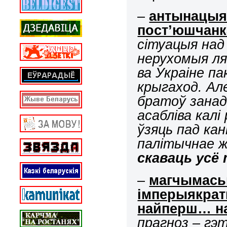
–
антынацыя
пост’юшчанк
сітуацыя над
нерухомыя ля
ва Украіне па
крыгаход. Ал
братоў занад
асабліва кал
ўзяць пад ка
палітычнае ж
скаваць усё 
–
магчымасьц
імперыякраты
найперш… н
прагноз – гэ