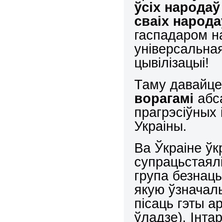
ўсіх народаў
сваіх народа
гаспадаром на
універсальна
цывілізацыі!
Таму давайце
ворагамі
абс
прагрэсіўных
Украіны.
Ва Ўкраіне ў
супрацьстаял
група безнацы
якую ўзначаль
пісаць гэты а
ўладзе).
Інта