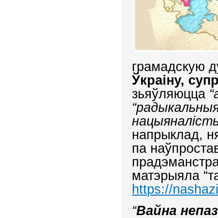
грамадскую д
Ўкраіну, суп
зьяўляюцца
“
“радыкальныя
нацыяналісты
напрыклад, ня
па наўпроста
прадэманстра
матэрыяла “т
https://nashaz
“
Вайна непа