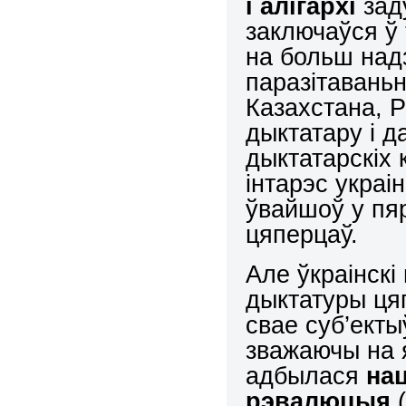
і алігархі
заду
заключаўся ў
на больш над
паразітаваньн
Казахстана, Р
дыктатару і д
дыктатарскіх 
інтарэс украі
ўвайшоў у пя
цяперцаў.
Але ўкраінскі
дыктатуры цяп
свае суб’ект
зважаючы на я
адбылася
на
рэвалюцыя