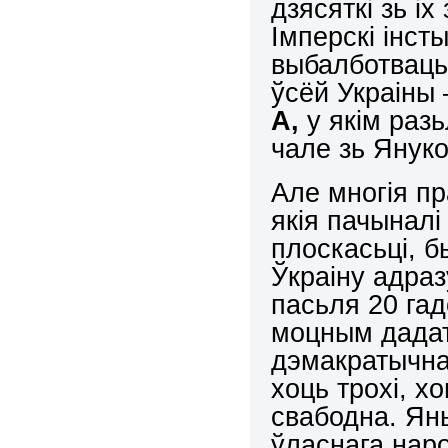
дзясяткі зь і
Імперскі інс
выбалботваць
ўсёй Украіны 
А,
у якім разь
чале зь Януко
Але многія пр
якія пачыналі
плоскасьці, б
Ўкраіну адраз
пасьля 20 гад
моцным дадат
дэмакратычнаг
хоць трохі, 
свабодна. Ян
ўласнага нар