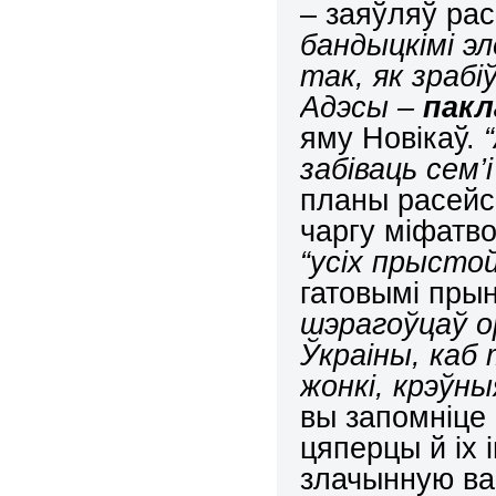
– заяўляў рас
бандыцкімі эл
так, як зраб
Адэсы –
пакл
яму Новікаў.
“
забіваць сем’
планы расейс
чаргу міфатво
“усіх прыстой
гатовымі прын
шэрагоўцаў о
Ўкраіны, каб 
жонкі, крэўн
вы запомніце 
цяперцы й іх 
злачынную ва