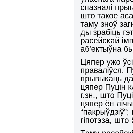
спазналі прыг
што такое аса
таму зноў заг
ды зрабіць гэ
расейскай ім
аб’ектыўна б
Цяпер ужо ўсі
праваліўся. П
прывыкаць да 
цяпер Пуцін к
г.зн., што Пуц
цяпер ён лічы
“пакрыўдзіў”;
гіпотэза, што