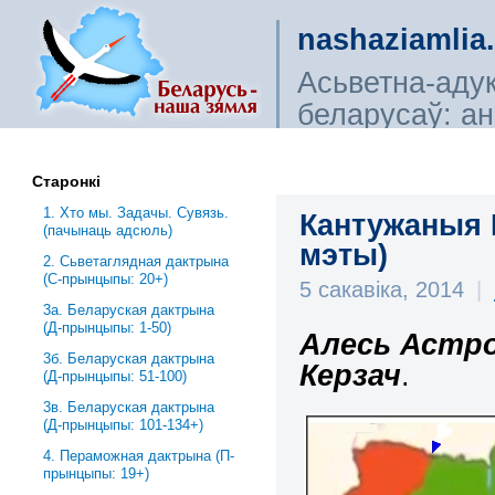
nashaziamlia
Асьветна-аду
беларусаў: ана
сьветагляды, і
Старонкі
1. Хто мы. Задачы. Сувязь.
Кантужаныя М
(пачынаць адсюль)
мэты)
2. Сьветаглядная дактрына
(С-прынцыпы: 20+)
5 сакавіка, 2014
|
3a. Беларуская дактрына
(Д-прынцыпы: 1-50)
Алесь Астро
3б. Беларуская дактрына
Керзач
.
(Д-прынцыпы: 51-100)
3в. Беларуская дактрына
(Д-прынцыпы: 101-134+)
4. Пераможная дактрына (П-
прынцыпы: 19+)