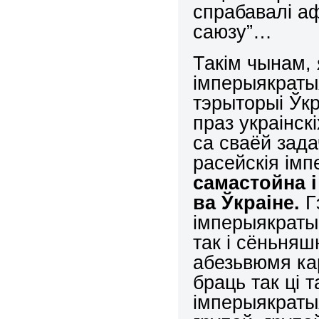
спрабавалі а
саюзу”…
Такім чынам,
імперыякраты
тэрыторыі Ўк
праз украінскі
са сваёй зада
расейскія ім
самастойна 
ва Ўкраіне.
Г
імперыякратыі
так і сёньняш
абезьвюмя ка
браць так ці 
імперыякраты