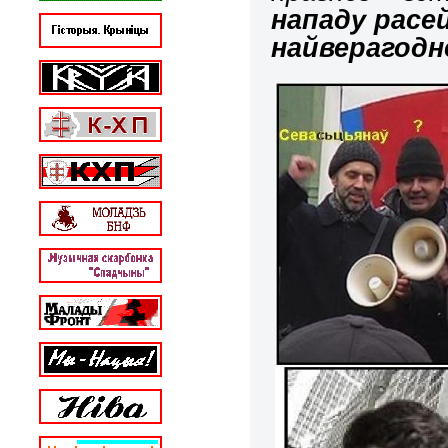
нападу расей
найверагодн