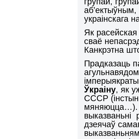
групай, груп
аб’ектыўным,
украінскага н
Як расейская
сваё непасрэд
Канкрэтна шт
Прадказаць п
агульнавядом
імперыякраты
Ўкраіну
, як 
СССР (інстын
мяняюцца…). 
выказваньні р
дзеячаў самаг
выказваньням