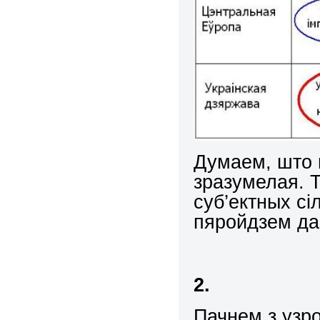
Думаем, што г
зразумелая. 
суб’ектных сі
пяройдзем да 
2.
Пачнем з узр