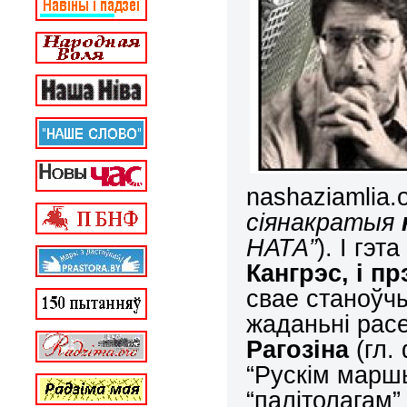
nashaziamlia.
сіянакратыя
НАТА”
). І гэт
Кангрэс, і п
свае станоўчы
жаданьні рас
Рагозіна
(гл.
“Рускім марш
“палітолагам