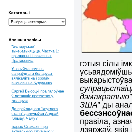
Катэгорыі
Апошнія запісы
“Беларускае”
зьнебазьняцьце. Частка 1:
прызнаньні і пакаяньні
Пратасевіча
гэтыя сілы ім
Ушануйма памяць
усьвядоміўшы 
сапраўднага беларуса-
выкарыстоўвац
вялікалітвіна і зробім
высновы на будучыню
супрацьстаіц
Сяргей Высоцкі пра галоўнае
дэмакратыю”,
ў леташніх пратэстах у
Беларусі
ЗША
” ды ана
Да праўладнага “круглага
бессэнсоўна
стала” далучыўся Андрэй
Клімаў. Чаму?
правіла, азн
Барыс Стамахін пра
дзяржаў, якія
актуальную сітуацыю ў