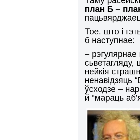
Таму расейск
план Б
–
пла
пацьвярджаец
Тое, што і гэ
б наступнае:
– рэгулярнае
сьветагляду, 
нейкія страшн
ненавідзяць “
ўсходзе – нар
й “мараць аб’