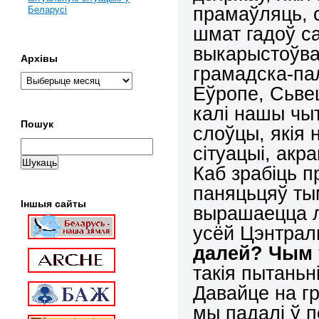
прамаўляць, 
Беларусі
шмат гадоў с
выкарыстоўва
Архівы
грамадска-па
Еўропе, Сьвец
калі нашы чыт
Пошук
слоўцы, якія 
сітуацыі, акр
Каб зрабіць п
паняцьцяў ты
Іншыя сайты
вырашаецца л
усёй Цэнтрал
далей? Чым 
такія пытаньн
Давайце на гр
мы падалі ў 