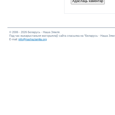
© 2006 - 2026 Беларусь - Наша Зямля.
Пад час выкарыстаньня матэрыялаў сайта спасылка на "Беларусь - Наша Зямл
E-mail:
info@nashaziamlia.org