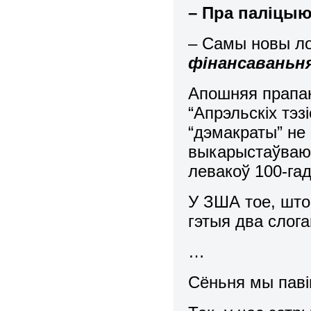
– Пра паліцы
– Самы новы л
фінансаваньня
Апошняя прапан
“Апрэльскіх тэ
“дэмакраты” не
выкарыстаўваюц
левакоў 100-га
У ЗША тое, што
гэтыя два слог
…
Сёньня мы пав