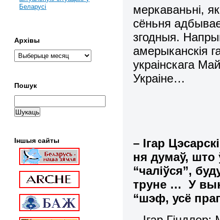
меркаваньні, я
Беларусі
сёньня адбывае
згодныя. Напры
Архівы
амерыканскія г
украінскага Май
Украіне…
Пошук
– Ігар Цэсарск
Іншыя сайты
ня думаў, што 
“чаліўся”, бу
труне … У вын
“шэф, усё пра
– Ігар Гіндлер: