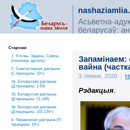
nashaziamlia
Асьветна-аду
беларусаў: ана
сьветагляды, і
Старонкі
1. Хто мы. Задачы. Сувязь.
Запамінаем: 
(пачынаць адсюль)
вайна (частк
2. Сьветаглядная дактрына
(С-прынцыпы: 20+)
3 ліпеня, 2020
|
Н
3a. Беларуская дактрына
(Д-прынцыпы: 1-50)
Рэдакцыя
.
3б. Беларуская дактрына
(Д-прынцыпы: 51-100)
3в. Беларуская дактрына
(Д-прынцыпы: 101-134+)
4. Пераможная дактрына (П-
прынцыпы: 19+)