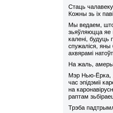
Стаць чалавеку 
Кожны зь іх пав
Мы ведаем, шт
зьяўляюцца яе п
калені, будуць
спужаліся, яны
ахвярамі натоўп
На жаль, амеры
Мэр Нью-Ёрка, 
час эпідэміі ка
на каронавірус
раптам зьбірае
Трэба падтрымл