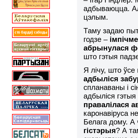
адбываюцца. Ал
цэлым.
Таму задаю пыта
годзе –
імпічме
абрынулася ф
што гэтыя падзе
Я лічу, што ўсе
адбыліся забу
спланаваны і сі
адбыліся гэтыя
правалілася а
каронавіруса н
Белага дому. А
гістэрыя
? А т