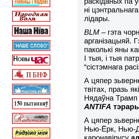
раскіданых па ўс
ні цэнтральнаг
лідары.
BLM
– гэта чор
арганізацыяй. Г
паколькі яны ка
І тыя, і тыя п
“сістэмнага расі
А цяпер зьверне
твітах, празь я
Нядаўна Трамп 
ANTIFA
тэрары
А цяпер зьверне
Нью-Ёрк, Нью-Дж
каронавірусу
ад