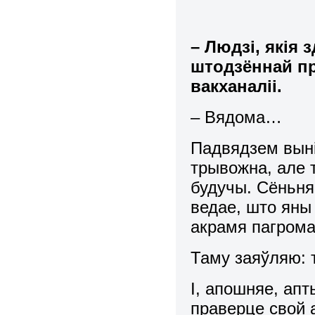
– Людзі, якія
штодзённай пр
вакханаліі.
– Вядома…
Падвядзем выні
трывожна, але т
будучы. Сёньня
ведае, што яны
акрамя пагромаў
Таму заяўляю: т
І, апошняе, апт
праверце свой