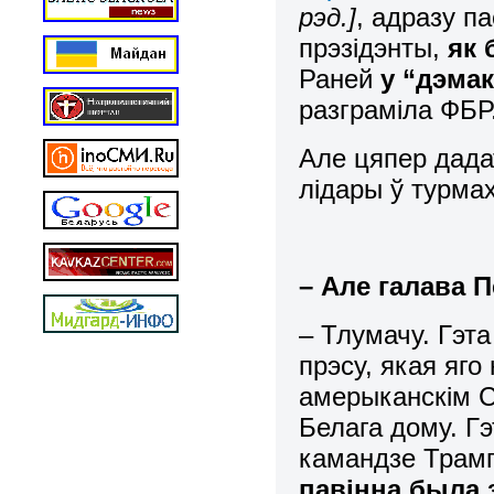
рэд.]
, адразу п
прэзідэнты,
як 
Раней
у “дэмак
разграміла ФБР
Але цяпер дада
лідары ў турмах
– Але галава 
– Тлумачу. Гэта
прэсу, якая яго 
амерыканскім С
Белага дому. Гэ
камандзе Трамп
павінна была 