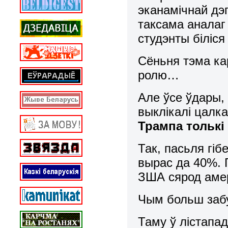
эканамічнай дэп
таксама аналаг 
студэнты біліся
Сёньня тэма кар
ролю…
Але ўсе ўдары,
выклікалі цалк
Трампа толькі
Так, пасьля гі
вырас да 40%. 
ЗША сярод амер
Чым больш забу
Таму ў лістапа