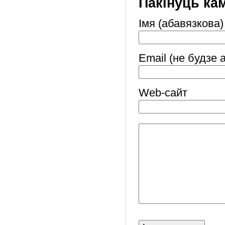
Пакінуць ка
Імя (абавязкова)
Email (не будзе 
Web-cайт