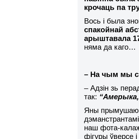
крочаць па тр
Вось і была зно
спакойнай аб
арыштавала 17
няма да каго…
– На чым мы с
– Адзін зь пер
так:
“Амерыка, 
Яны прымушаюць
дэманстрантамі 
наш фота-калаж 
фігуры ўверсе і 