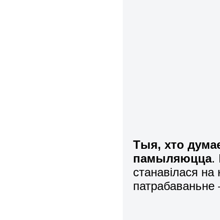
Тыя, хто дума
памыляюцца
.
станавілася на к
патрабаваньне 