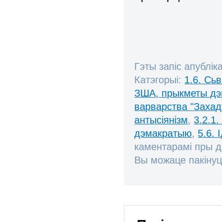
Гэты запіс апублік
Катэгорыі:
1.6. Сь
ЗША, прыкметы дэ
варварства "Захад
антысіянізм
,
3.2.1.
дэмакратыю
,
5.6. 
каментарамі пры 
Вы можаце пакінуц