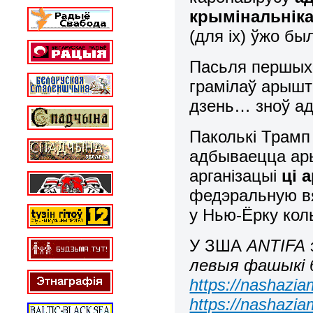
крымінальнік
(для іх) ўжо бы
Пасьля першых 
грамілаў арышта
дзень… зноў адп
Паколькі Трамп
адбываецца ары
арганізацыі
ці 
федэральную вя
у Нью-Ёрку ко
У ЗША
ANTIFA
левыя фашыкі б
https://nashazia
https://nashazi