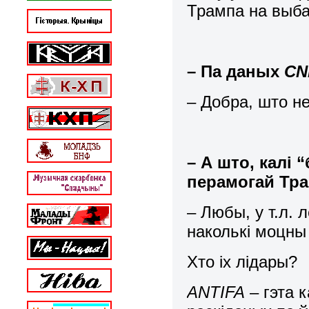
Трампа на выба
– Па даных
CN
– Добра, што н
– А што, калі 
перамогай Тра
– Любы, у т.л. 
наколькі моцны 
Хто іх лідары?
ANTIFA
– гэта 