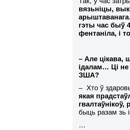
Так, у час зат
вязьніцы, вы
арыштаванага
гэты час быў 
фентаніла, і т
– Але цікава, 
ідалам… Ці не
ЗША?
– Хто ў здаров
якая прадстаў
гвалтаўнікоў, 
быць разам зь і
…