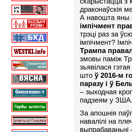
скарыстацца з 
драконаўскія м
А навошта яны г
імпічмент пра
трэці раз за ўс
імпічмент? Імпі
Трампа правал
змовы паміж Тр
зьявілася гэтая
што
ў 2016-м 
паразу і ў Бе
– зыходная кроп
падзеям у ЗША
За апошнія паў
навалілі на пл
выпрабаваньні –