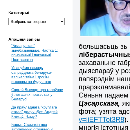
Катэгорыі
Апошнія запісы
большасьць зь 
“Беларускае”
зьнебазьняцьце. Частка 1:
ліберастычныя
прызнаньні і пакаяньні
Пратасевіча
захаваньне габ
Ушануйма памяць
дыяспараў у роз
сапраўднага беларуса-
папярэднім на
вялікалітвіна і зробім
высновы на будучыню
прарэкламавалі 
Сяргей Высоцкі пра галоўнае
Сёньня падаем 
ў леташніх пратэстах у
Беларусі
Цэсарскага,
як
Да праўладнага “круглага
фота; узята ад
стала” далучыўся Андрэй
Клімаў. Чаму?
v=iiEFTTot3R8
)
Барыс Стамахін пра
многія істотны
актуальную сітуацыю ў