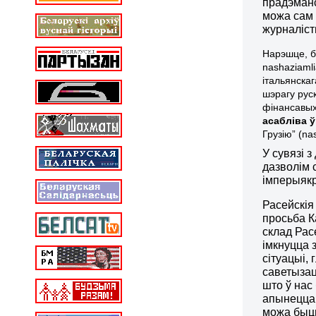
прадэманст
можа сам 
журналіст
Нарэшце, бы
nashaziaml
італьянска
шэрагу руск
фінансавых
асабліва 
Грузію
” (na
У сувязі 
дазволім 
імперыякр
Расейскія
просьба К
склад Рас
імкнуцца 
сітуацыі,
саветызацы
што ў нас
апынецца 
можа быць