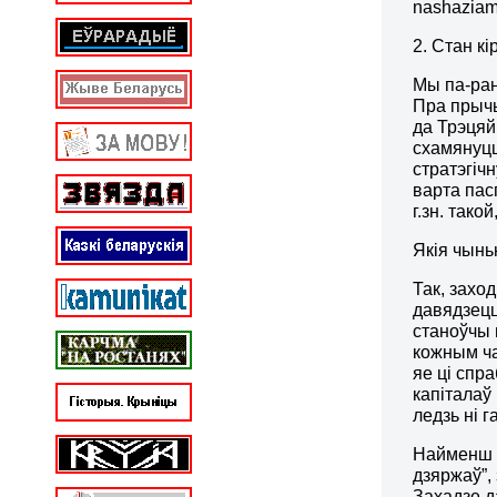
nashaziaml
2. Стан кі
Мы па-ран
Пра прычы
да Трэцяй
схамянуцц
стратэгіч
варта пас
г.зн. так
Якія чынь
Так, захо
давядзецц
станоўчы 
кожным ча
яе ці спр
капіталаў
ледзь ні 
Найменш в
дзяржаў”,
Захадзе д