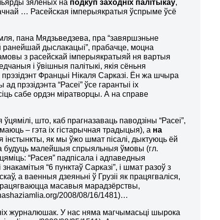
ільярды зялёных на
подкуп заходніх палітыкаў
,
начнай … Расейская імперыякратыя ўспрыме ўсё
амля, пана Мядзьведзева, пра “завяршэньне
й ранейшай дыслакацыі”, прабачце, моцна
дамовы з расейскай імперыякратыяй ня вартыя
дчаныя і ўвішныя палітыкі, якія сёньня
 прэзідэнт Францыі Нікаля Сарказі. Ён жа шчыра
 ад прэзідэнта “Расеі” ўсе гарантыі іх
сіць сабе ордэн міратворцы. А на справе
ўцямілі, што, каб прагназаваць паводзіны “Расеі”,
аюць – гэта іх гістарычная традыцыя), а
на
ыя інстынкты, як мы ўжо шмат пісалі, дыктуюць ёй
ага будуць малейшыя спрыяльныя ўмовы (гл.
 уцяміць: “Расея” падпісала і адпаведныя
знакамітыя “6 пунктаў Сарказі”, і шмат разоў з
ў, а ваенныя дзеяньні ў Грузіі як працягваліся,
і, працягваюцца масавыя марадзёрствы,
. nashaziamlia.org/2008/08/16/1481)…
ніх журналюшак. У нас няма магчымасьці шырока