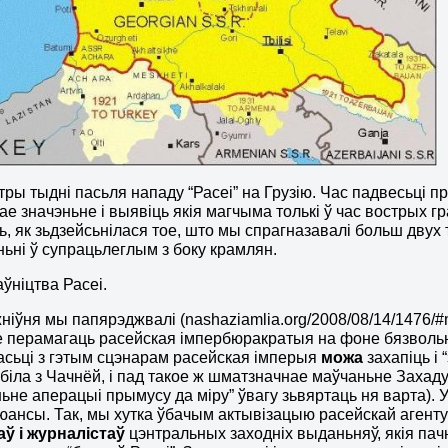
ры тыдні пасьля нападу “Расеі” на Грузію. Час падвесьці п
нае значэньне і выявіць якія магчыма толькі ў час вострых 
, як зьдзейсьнілася тое, што мы спрагназавалі больш двух 
ньні ў супрацьлеглым з боку крамлян.
аўніцтва Расеі.
ніўня мы папярэджвалі (nashaziamlia.org/2008/08/14/1476/#
зе перамагаць расейская імпербюракратыя на фоне бязвольн
сьці з гэтым сцэнарам расейская імперыя
можа
захапіць і 
абіла з Чачнёй, і пад такое ж шматзначнае маўчаньне Захад
ьне аперацыі прымусу да міру” ўвагу зьвяртаць ня варта). 
юансы. Так, мы хутка ўбачым актывізацыю расейскай агент
ў і журналістаў
цэнтральных заходніх выданьняў, якія пачн