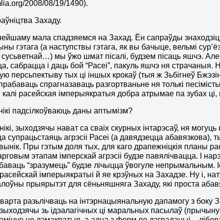
ia.org/2008/08/19/1490).
раўніцтва Захаду.
ейшаму мала спадзяемся на Захад. Ён сапраўды знаходзі
ны гэтага (а наступствы гэтага, як вы бачыце, вельмі сур’ё
 сусьветнай…) мы ўжо шмат пісалі, будзем пісаць яшчэ. Ал
а, сабрацца і даць бой “Расеі”, пакуль яшчэ ня страчаныя. 
ную персьпектыву тых ці іншых крокаў (тыя ж Зьбігнеў Бжэзін
прабаваць спрагназаваць разгортваньне ня толькі песімісты
ой, калі расейская імперыякратыя добра атрымае па зубах ц
нікі падсілкоўваюць даны аптымізм?
днікі, зыходзячы нават са сваіх скурных інтарэсаў, ня могуц
а супрацьстаяць агрэсіі Расеі (а давядзецца абавязкова), 
вынік. Пры гэтым доля тых, для каго драпежніцкія планы ра
рговым этапам імперскай агрэсіі будзе павялічвацца. І нар
абаваць “зразумець” будзе лічыцца ўвогуле непрымальным.
 расейскай імперыякратыі й яе крэўных на Захадзе. Ну і, нат
галоўны прыярытэт для сёньняшняга Захаду, які проста аб
арта разьлічваць на інтэрнацыянальную дапамогу з боку
 зыходзячы зь ідэалагічных ці маральных пасылаў (прычыну
амінуе не дэмакратыя, а адна з форм яе дэградацыі – лібер