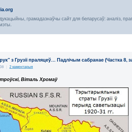
ia.org
укацыйны, грамадазнаўчы сайт для беларусаў: аналіз, прагноз
мэты.
рук” з Грузіі праляцеў… Падлічым сабранае (Частка 8, 
008
|
2 каментарыя
троўскі, Віталь Хромаў