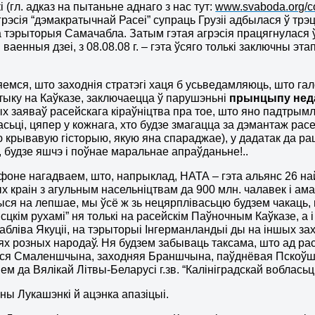
 (гл. адказ на пытаньне аднаго з нас тут:
www
.
svaboda
.
org
/
c
грэсія “дэмакратычнай Расеі” супраць Грузіі адбылася ў трэці
 тэрыторыя Самачабла. Затым гэтая агрэсія працягнулася
ваенныя дзеі, з 08.08.08 г. – гэта ўсяго толькі заключны эта
емся, што заходнія стратэгі хаця б усьведамляюць, што га
тыку на Каўказе, заключаецца ў парушэньні
прынцыпу нед
х заяваў расейскага кіраўніцтва пра тое, што яно падтрымл
сьці, цяпер у кожнага, хто будзе змагацца за дэмантаж расе
 крывавую гісторыю, якую яна спараджае), у дадатак да р
, будзе яшчэ і поўнае маральнае апраўданьне!..
фоне нагадваем, што, напрыклад, НАТА – гэта альянс 26 на
х краін з агульным насельніцтвам да 900 млн. чалавек і ам
ся на лепшае, мы ўсё ж зь нецярплівасьцю будзем чакаць, ш
сцкім рухамі” ня толькі на расейскім Паўночным Каўказе, а і
сабліва Якуціі, на тэрыторыі Інгерманландыі ды на іншых з
х розных народаў. Ня будзем забываць таксама, што ад ра
ўся Смаленшчына, заходняя Браншчына, паўднёвая Пскоўш
м да Вялікай Літвы-Беларусі г.зв. “Калініградскай вобласьці
іны Лукашэнкі й ацэнка апазіцыі.