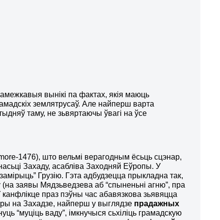
рамежкавыя вынікі па фактах, якія маюць
грамадскіх землятрусаў. Але найперш варта
тыдняў таму, не зьвяртаючы ўвагі на ўсе
more-1476), што вельмі верагодным ёсьць сцэнар,
асьці Захаду, асабліва Заходняй Еўропы. У
“замірыць” Грузію. Гэта адбудзецца прыкладна так,
у (на заявы Мядзьведзева аб “спыненьні агню”, пра
У канфлікце праз пэўны час абавязкова зьявяцца
уры на Захадзе, найперш у выглядзе
прадажных
уць “муціць ваду”, імкнучыся сьхіліць грамадскую