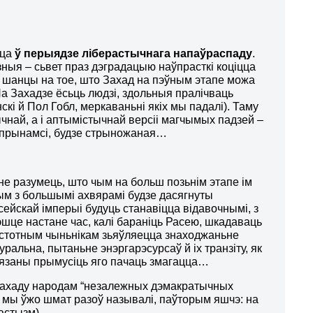
цца
ў перыядзе ліберастычнага напаўраспаду
.
зныя – сьвет праз дэградацыю наўпрасткі коціцца
е шанцы на тое, што Захад на пэўным этапе можа
На Захадзе ёсьць людзі, здольныя пралічваць
скі й Пол Гобл, меркаваньні якіх мы падалі). Таму
чнай, а і аптымістычнай версіі магчымых падзей –
і, прынамсі, будзе стрыножаная…
ь не разумець, што чым на больш позьнім этапе ім
тым з большымі ахвярамі будзе дасягнуты
сейскай імперыі будуць станавіцца відавочнымі, з
эшце настане час, калі бараніць Расею, шкадаваць
 Істотным чыньнікам зьяўляецца знаходжаньне
уральна, пытаньне энэргарэсурсаў й іх транзіту, як
авязаны прымусіць яго пачаць змагацца…
 Захаду народам “незалежных дэмакратычных
 мы ўжо шмат разоў называлі, паўторым яшчэ: на
астызм).