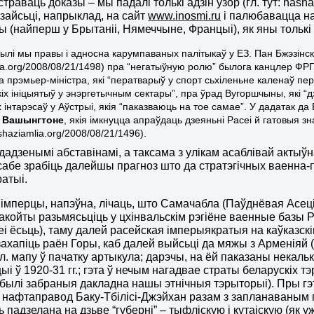
раваць доказы – мы падалі толькі адзін узор (гл. тут: nasha
зайсьці, напрыклад, на сайт
www.inosmi.ru
і палюбавацца на
ы (найперш у Брытаніі, Нямеччыне, Францыі), як яны толькі 
лі мы правы і адносна карумпаваных палітыкаў у ЕЗ. Пан Бжэзінскі т
ia.org/2008/08/21/1498) пра “негатыўную ролю” былога
канцлер ФРГ
га прэмьер-міністра
, які “ператварыў у спорт сьхіленьне каленаў пе
іх ініцыятыў у энэргетычным сектары”, пра ў
рад Вугоршчыны
, які 
 інтарэсаў
у Аўстрыі
, якія “паказваюць на тое самае”. У дадатак да 
ў Вашынгтоне
, якія імкнуцца апраўдаць дзеяньні Расеі й гатовыя з
shaziamlia.org/2008/08/21/1496).
з дадзенымі абставінамі, а таксама з улікам асаблівай актыўн
сабе зрабіць далейшы прагноз што да стратэгічных ваенна
атыі.
 імперцы, напэўна, лічаць, што Самачабла (Паўднёвая Асеція)
акойты разьмясьціць у цхінвальскім рэгіёне ваенные базы Р
еі ёсьць), таму далей расейская імперыякратыя на каўказскім
захапіць раён Горы, каб далей выйсьці да мяжы з Арменіяй
 гл. мапу ў пачатку артыкула; дарэчы, на ёй паказаны некаль
і ў 1920-31 гг.; гэта ў нечым нагадвае страты беларускіх тэ
 былі забраныя дакладна нашы этнічныя тэрыторыі). Пры г
нафтаправод Баку-Тбілісі-Джэйхан разам з запланаваным 
 падзелана на дзьве “губерні” – тыфліскую і кутаіскую (як 