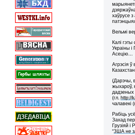
марыянетк
дзяржаўна
хаўрусе з
патэнцыяла
Вельмі ве
Калі гэты
Украіны і
Асецію…
Агрэсія ў
Казахстан
(Дарэчы, 
жыхароў, 
дадзеных 
(гл.
http:/
чалавекі (
Рабіць ус
Захад пер
Грузіяй і 
“
ЗША не з