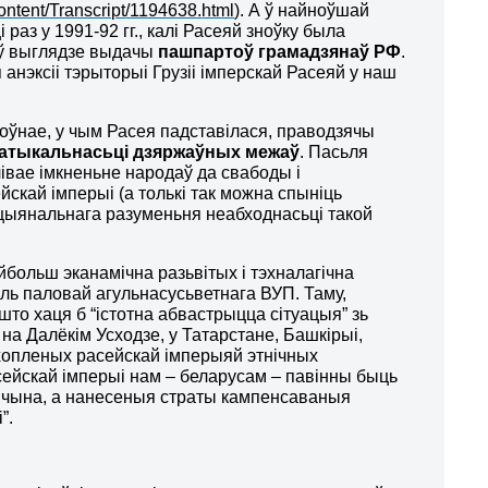
ontent
/
Transcript
/1194638.
html
). А ў найноўшай
 раз у 1991-92 гг., калі Расеяй зноўку была
 ў выглядзе выдачы
пашпартоў грамадзянаў РФ
.
п анэксіі тэрыторыі Грузіі імперскай Расеяй у наш
лоўнае, у чым Расея падставілася, праводзячы
атыкальнасьці дзяржаўных межаў
. Пасьля
івае імкненьне народаў да свабоды і
йскай імперыі (а толькі так можна спыніць
ацыянальнага разуменьня неабходнасьці такой
йбольш эканамічна разьвітых і тэхналагічна
аль паловай агульнасусьветнага ВУП. Таму,
то хаця б “істотна абвастрыцца сітуацыя” зь
 на Далёкім Усходзе, у Татарстане, Башкірыі,
ахопленых расейскай імперыяй этнічных
сейскай імперыі нам – беларусам – павінны быць
чына, а нанесеныя страты кампенсаваныя
”.