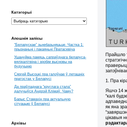
Катэгорыі
Апошнія запісы
“Беларускае” зьнебазьняцьце. Частка 1:
прызнаньні і пакаяньні Пратасевіча
Прайшло т
Ушануйма памяць сапраўднага беларуса-
стратэгіч
вялікалітвіна і зробім высновы на
праверыць
будучыню
запэўніва
Сяргей Высоцкі пра галоўнае ў леташніх
пратэстах у Беларусі
1. Пра кір
Да праўладнага “круглага стала”
Яшчэ 14 ж
далучыўся Андрэй Клімаў. Чаму?
“калі буд
Барыс Стамахін пра актуальную
адпаведна
сітуацыю ў Беларусі
як яна зр
“завяршэн
цікавыя н
рэдактара
Архівы