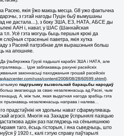
на Расею, якія ўжо маюць месца. G8 ужо фактычна
 (дарэчы, з гэтай нагоды Пуцін быў вымушаны
аград не дастала…), з боку ЗША, ЕЗ, НАТА, АБСЕ ды
ьпекі ААН і, нават, у ШАС (Шанхайская
 т.п. Усё гэта могуць быць першыя крокі да
я слоўныя страсеньні паветра, якія хутка
хаду з Расеяй патрэбнае для вырашэньня больш
ць на апошняе.
 Да ўзьбярэжжа Грузіі падышлі караблі ЗША і НАТА, але
антраляваць… Ідэя заблакаваць рахункі расейскіх
джваньня законнасьці паходжаньня грошай расейскіх
avkazcenter.com/russ/content/2008/08/28/60599.shtml
).
 магчымую
падтрымку вызвольнай барацьбы народаў
 больш змагаюцца за сваю незалежнасьць ад Расеі, чым
 генацыд. А, між тым, якая выдатная нагода зрабіць гэта
атовых прызнаваць незалежнасьць направа і налева…
Яго прадстаўнікі ня здольны нават сфармуляваць
скай агрэсіі. Многія на Захадзе ўспрынялі пазіцыю
, дастаткова адзін раз паглядзець на сёньняшнюю
Акрамя таго, ёсьць гісторыя, і яна сьведчыць, што
уўся ў 1920 г., калі гэтую справу паўтарылі