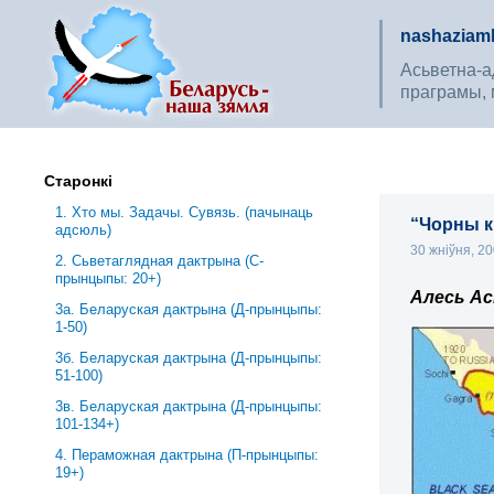
nashaziaml
Асьветна-ад
праграмы, 
Старонкі
1. Хто мы. Задачы. Сувязь. (пачынаць
“Чорны к
адсюль)
30 жніўня, 2
2. Сьветаглядная дактрына (С-
прынцыпы: 20+)
Алесь Ас
3a. Беларуская дактрына (Д-прынцыпы:
1-50)
3б. Беларуская дактрына (Д-прынцыпы:
51-100)
3в. Беларуская дактрына (Д-прынцыпы:
101-134+)
4. Пераможная дактрына (П-прынцыпы:
19+)