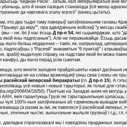
карысьць “беднай Расеі”. Затым, калі імперыякратыя кіне м
убачыць, што й іхная пазіцыя становіцца ўсё менш адназ
атураньне да чарговага этапу агрэсіі” (канец цытаты).
ам, хто два тыдні таму паверыў запэўніваньням галавы Кр
“Прымус да міру””, пра адвядзеньне войскаў “у месцы сваё
 (мы – не, бо ў нас ёсьць
Д пр-п 54,
які сьцьвярджае, што “
а якой яны падпісаныя”). Але не перажывайце. Ёсьць дасьве
ь яшчэ больш недарэчна – такія, як, напрыклад, цяперашні
о, падпісаўшы з “Расеяй” знакамітыя “6 пунктаў” і атрымаўшы
я, зрабіў выдатную справу, на падставе якой ён можа паве
 канфуз, ды яшчэ перад усім сьветам.
ецца, што многія заходнія прайдзісьветы нават дасёньня ня 
ентавацца не на словы крэмлядзяў (яны свае словы не трым
ы расейскай імперскай бюракратыі
(гл.
Д пр-п 15
). А гэт
ахопліваць усё новыя і новыя тэрыторыі, як толькі для гэт
lia.org/2006/04/16/50). Палітыкі на Захадзе аніяк ня могуць
 ААН, якія гарантуюць Грузіі яе тэрытарыяльную цэласьць, і 
ы чулі 100%-ныя запэўніваньні аб тэрміновым вывадзе войска
цягваюцца (а разам зь імі, як павялося ў расейскай імперы
ьні, этнічныя чысткі, зьнішчэньне жыльля грузінаў і г.д.; гл
, дакладна спрагназавалі мы і паводзіны прадажных заход