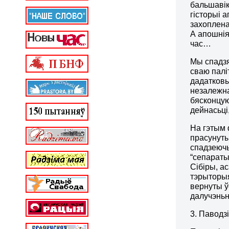
бальшавікі
гісторыі а
захоплена
А апошнія 
час…
Мы спадзя
сваю палі
дадатковы
незалежна
бясконцую
дейнасьці
На гэтым 
прасунуты
спадзеючы
“сепараты
Сібіры, а
тэрыторыя
вернуты 
далучэньне
3. Паводз