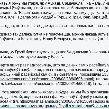
авыя рэжымы (такія, як у Абхазіі, Самачабла і, на жаль, у 
сьць і ўзяўшы пад свой кантроль яшчэ большую долю нафта- 
 апошняй, “Расея” можа пачаць ня толькі каламуціць і кан
м, але і з дапамогай курдаў – Турцыю, Іран, Ірак. Карацей, 
рагодна, што так выглядае адна са стратэгічных ваенна-п
 сцэнар так далёка хутка не прасунецца, можна чакаць актыв
 Паўночнага Казахстану. Нашу Беларусь, на жаль, яны ўжо лі
 выпадку Грузіі будзе тлумачыцца неабходнасьцю “пакараць а
а “жаданьнем рускіх жыць у Расеі”…
варта яшчэ раз падкрэсьліць, што па даных саміх расейцаў у
як заяўляў і заяўляе вядомы генацыдчык чачэнскага народу П
афіцыйнай расейскай камісіі, высьветлены прозьвішчы 133 ч
/kavkazcenter.com/russ/content/2008/08/28/60606.shtml
),
паводл
гл. kavkazcenter.com/russ/content/2008/08/14/60218). І гэта, 
ё гэта расейская імперыякратыя будзе, як мы ўжо прагназавал
ад дылемай, якую выразна сфармуляваў Лаўроў у сваім ар
Расеяй” (гл. https://nashaziamlia.org/2008/08/24/1509) і адка
аявяць пра ваенную падтрымку Грузіі з мэтай аднаўленьня 