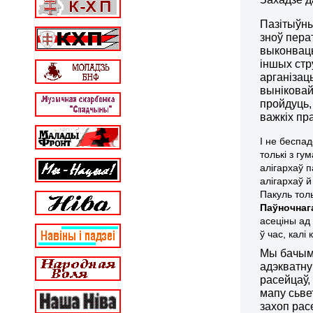
Пазітыўны
зноў пера
выконваць
іншых стр
арганізац
выніковай
пройдуць,
важкіх пр
І не беспа
толькі з гу
алігархаў 
алігархаў й
Пакуль тол
Паўночнаг
асеціны ад 
ў час, калі
Мы бачым,
адэкватну
расейцаў,
мапу сьве
захоп рас