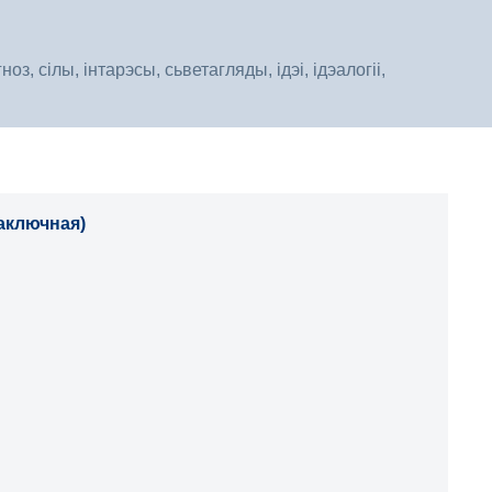
, сілы, інтарэсы, сьветагляды, ідэі, ідэалогіі,
заключная)