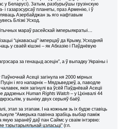
нас у Беларусі). Затым, разбурыўшы грузінскую
і газарэсурсаў планеты, праз Арменію, і ў
траляваць Азербайджан зь яго нафтавым
увесь Блізкі Усход.
алітычных мараў расейскай імперыякратыі…
ізацыі “цікавасьці” імперцаў да Крыму, Усходняй
чаць у сваёй кішэні – як Абхазію і Паўднёвую
грэсара за генацыд асецін”, а ў выпадку Украіны і
 Паўночнай Асеціі загінула ня 2000 мірных
уцін і яго напарнік – Мядзьведзеў, а, паводле
алавек, якія загінулі ва ўсёй Паўднёвай Асеціі
е дадзеных
Human
Rights
Watch
– у Цхінвалі 44
падкрэсьлім, у выніку двух серыяў баёў.
і, этап за этапам. І на кожным зь іх будзе ставіць
тыкуле “Амерыка павінна зрабіць выбар паміж
з на якую заранёў даў пан Саймс у сваім інтэрвю:
яе тэрытарыяльнай цэласьці”
(гл.