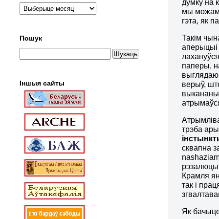
думку на 
мы можам 
гэта, як п
Такім чын
Пошук
аперыцыі 
лахануўся
паперы, н
выглядаюц
Іншыя сайты
верыў, шт
выкананьн
атрымаўся
Атрымліва
трэба ары
інстынкт
сквапна з
nashaziam
рэзалюцыі
Крамля ян
так і пра
згвалтаван
Як бачыце