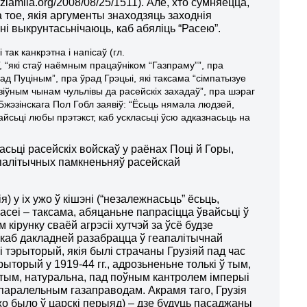
ziamlia.org/2008/08/25/1511). Але, хто сумняецца,
 тое, якія аргументы знаходзяць заходнія
ні выкрунтасьнічаюць, каб абяліць “Расею”.
ак канкрэтна і напісаў (гл.
, “які стаў наёмным працаўніком “Газпраму””, пра
рад Пуціным”, пра ў
рад Грэцыі, які
таксама “сімпатызуе
“дзіўным чынам чульлівы да расейскіх захадаў”, пра шэраг
Бжэзінскага Пол Гобл заявіў: “
Ёсьць нямала людзей,
найсьці любы прэтэкст, каб ускласьці ўсю адказнасьць на
асьці расейскіх войскаў у раёнах Поці й Горы,
-палітычных памкненьняў расейскай
 у іх ужо ў кішэні (“незалежнасьць” ёсьць,
асеі – таксама, абяцаньне папрасіцца ўвайсьці ў
 кірунку сваёй агрэсіі хутчэй за ўсё будзе
 (каб дакладней разабрацца ў геапалітычнай
кі тэрыторый, якія былі страчаны Грузіяй пад час
рыторый у 1919-44 гг., адрозьненьне толькі ў тым,
этым, натуральна, пад поўным кантролем імперыі
паралельным газаправодам. Акрамя таго, Грузія
ужо было ў царскі перыяд) – дзе будуць пасаджаны