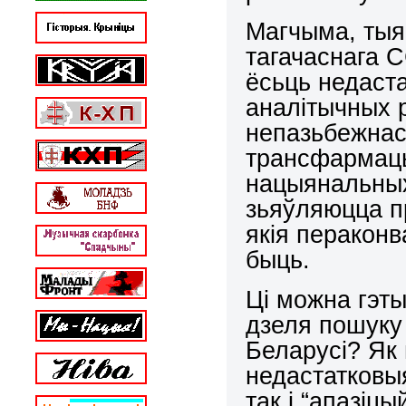
Магчыма, тыя
тагачаснага 
ёсьць недаст
аналітычных 
непазьбежнас
трансфармацы
нацыянальных 
зьяўляюцца пр
якія пераконв
быць.
Ці можна гэт
дзеля пошуку
Беларусі? Як 
недастатковы
так і “апазіц