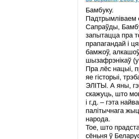
Бамбуку.
Падтрымліваем с
Сапраўды, Бамбу
запытацца пра т
прапагандай і ц
бамжоў, алкашоў,
шызафрэнікаў (у 
Пра лёс нацыі, п
яе гісторыі, т
ЭЛІТЫ. А яны, гэ
скажуць, што мо
і г.д. – гэта на
палітычнага жыц
народа.
Тое, што прадс
сёньня ў Беларус