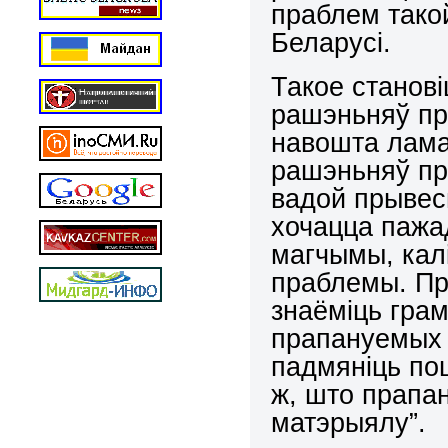
праблем такой
Беларусі.
Такое станов
рашэньняў пр
навошта лама
рашэньняў пр
вадой прывес
хочацца пажа
магчымы, кал
праблемы. Пры
знаёміць грам
прапануемых 
падмяніць по
ж, што прапа
матэрыялу”.