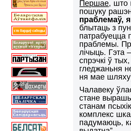
Першае
, што
пошуку рашэн
праблемаў, 
блытаць з пун
патрабуецца 
праблемы. Пр
лічыць. Гэта 
спрэчкі ў тых
гледжаньня н
ня мае шляху
Чалавеку ўлас
стане вырашы
станам псыхік
комплекс шка
падумаюць, к
выдатна”.