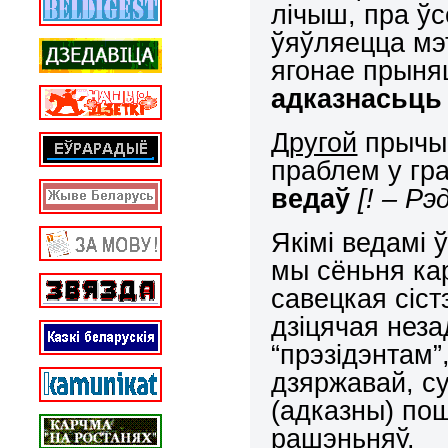
лічыш, пра ў
ўяўляецца мэ
ягонае прыняц
адказнасьць
Другой
прычын
праблем у гр
ведаў
[! – Рэд
Якімі ведамі ў
мы сёньня ка
савецкая сіст
дзіцячая неза
“прэзідэнтам”
дзяржавай, су
(адказны) пош
рашэньняў.