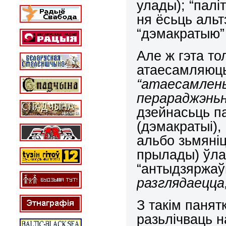
улады); “палі
ня ёсьць альт
“дэмакратыю” 
Але ж гэта то
атаесамляюць
“атаесамлень
перараджэньня
дзейнасьць п
(дэмакратыі),
альбо зьмяніц
прылады) ўлад
“антыдзяржаў
разглядаецца,
З такім паня
разьлічваць 