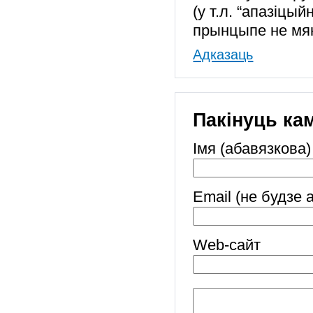
(у т.л. “апазіцы
прынцыпе не мя
Адказаць
Пакінуць ка
Імя (абавязкова)
Email (не будзе 
Web-cайт