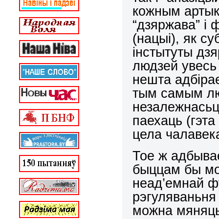
кожным артык
“дзяржава” і
(нацыі), як су
інстытуты дзя
людзей увесь 
нешта адбірае
тым самым лю
незалежнасьц
паехаць (гэта 
цела чалавек
Тое ж адбывае
быццам бы мо
неад’емнай ф
рэгуляваньня 
можна мяняць