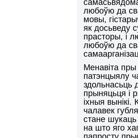
самасьвядома
любоўю да св
мовы, гістар
як досьведу с
прасторы, і л
любоўю да св
самаарганізац
Менавіта пры 
патэнцыялу ч
здольнасьць 
прыняцьця і р
іхныя вынікі.
чалавек губля
стане шукаць
на што яго ха
папросту прыс