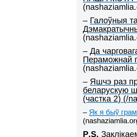
(nashaziamlia.
–
Галоўныя т
Дэмакратычны
(nashaziamlia.
–
Да чарговаг
Пераможнай п
(nashaziamlia.
–
Яшчэ раз пр
беларускую ш
(частка 2) (/n
–
Як я быў гра
(nashaziamlia.or
P
.
S
.
Заклікае