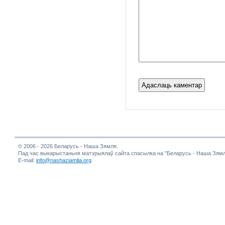
© 2006 - 2026 Беларусь - Наша Зямля.
Пад час выкарыстаньня матэрыялаў сайта спасылка на "Беларусь - Наша Зямл
E-mail:
info@nashaziamlia.org