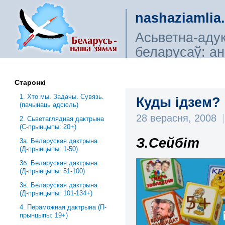
nashaziamlia
Асьветна-аду
беларусаў: ана
сьветагляды, і
Старонкі
1. Хто мы. Задачы. Сувязь.
Куды ідзем?
(пачынаць адсюль)
28 верасня, 2008
|
2. Сьветаглядная дактрына
(С-прынцыпы: 20+)
З.Сейбіт
3a. Беларуская дактрына
(Д-прынцыпы: 1-50)
3б. Беларуская дактрына
(Д-прынцыпы: 51-100)
3в. Беларуская дактрына
(Д-прынцыпы: 101-134+)
4. Пераможная дактрына (П-
прынцыпы: 19+)