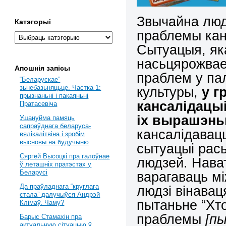
Звычайна людз
Катэгорыі
праблемы кан
Сытуацыя, як
насьцярожвае
Апошнія запісы
праблем у па
“Беларускае”
зьнебазьняцьце. Частка 1:
культуры,
у г
прызнаньні і пакаяньні
кансалідацыі
Пратасевіча
іх вырашэн
Ушануйма памяць
сапраўднага беларуса-
кансалідавацц
вялікалітвіна і зробім
высновы на будучыню
сытуацыі рас
Сяргей Высоцкі пра галоўнае
людзей. Нават
ў леташніх пратэстах у
Беларусі
варагаваць м
Да праўладнага “круглага
людзі вінавац
стала” далучыўся Андрэй
пытаньне “Хт
Клімаў. Чаму?
праблемы
[п
Барыс Стамахін пра
актуальную сітуацыю ў