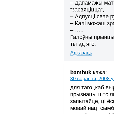
– Дапамажы матэ
“засвяціцца”,
– Адпусці свае р
– Калі можаш зр
– …..
Галоўны прынцы
ты ад яго.
Адказаць
bambuk
кажа:
30 верасня, 2008 у
для таго ,каб в
прызнаць, што ян
запытайце, ці ё
мовай,нац. сымб