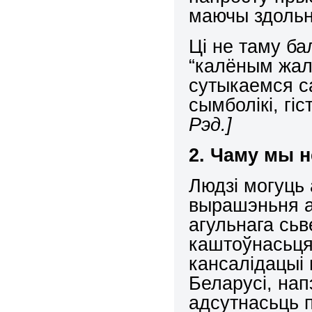
маючы здольна
Ці не таму ба
“калёным жале
сутыкаемся с
сымболікі, г
Рэд.]
2. Чаму мы н
Людзі могуць
вырашэньня а
агульнага сьв
каштоўнасьця
кансалідацыі
Беларусі, нап
адсутнасьць 