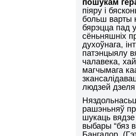
пошукам гер
піяру і бяско
больш варты н
бярэцца пад 
сёньняшніх п
духоўнага, ін
патэнцыялу вя
чалавека, хай
магчымага ка
зкансалідава
людзей дзеля
Няздольнасьц
рашэньняў пра
шукаць вядзе 
выбары “бяз в
Бангалор. (Гэ