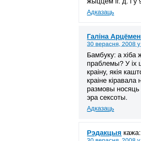
жыццём іг. д. і ў
Адказаць
Галіна Арцёмен
30 верасня, 2008 у
Бамбуку: а хіба 
праблемы? У іх 
краіну, якія каш
краіне кіравала
размовы носяць
эра сексоты.
Адказаць
Рэдакцыя
кажа:
30 верасня, 2008 у