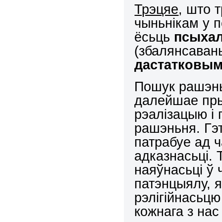
Трэцяе
, што 
чыньнікам у 
ёсьць
псыхал
(збалянсаваны
дастатковы
Пошук рашэнь
далейшае пры
рэалізацыю і 
рашэньня. Гэ
патрабуе ад ч
адказнасьці.
наяўнасьці ў 
патэнцыялу, 
рэлігійнасьц
кожнага з нас