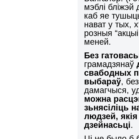
мэблі бліжэй 
каб яе тушыць
нават у тых, 
розныя “акцыі
меней.
Без гатовась
грамадзянаў
свабодных 
выбараў
, бе
дамагчыся, у
можна расцэ
зьнясіліць 
людзей, які
дзейнасьці
.
Ці не было б 