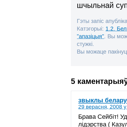
шчыльнай суп
Гэты запіс апублік
Катэгорыі:
1.2. Бе
"апазіцыя"
. Вы мо
стужкі.
Вы можаце пакінуц
5 каментарыя
звыклы белару
29 верасня, 2008 у
Брава Сейбіт! У
лідэрства ( Каз