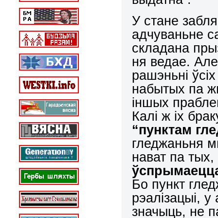
У стане забля
адчуваньне с
складана прыз
ня ведае. Ал
рашэньні ўсі
набытых па ж
іншых прабле
Калі ж іх бра
“пунктам гл
гледжаньня м
нават па тых,
ўспрымаецца
Бо пункт глед
рэалізацыі, у
значыць, не п