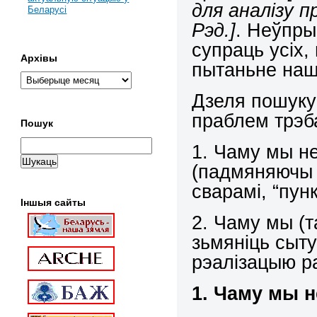
для аналізу 
Беларусі
Рэд.]
. Неўпры
супраць усіх,
Архівы
пытаньне наш
Дзеля пошуку
праблем трэба
Пошук
1. Чаму мы н
(падмяняючы 
сварамі, “пун
Іншыя сайты
2. Чаму мы (т
зьмяніць сыт
рэалізацыю р
1. Чаму мы 