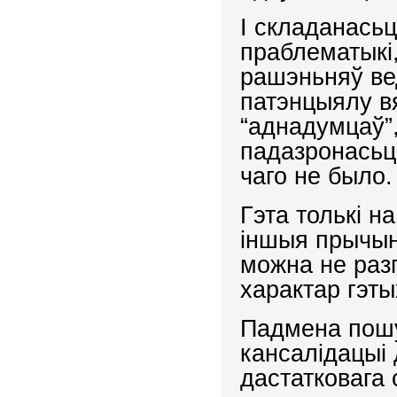
І складанасьц
праблематыкі
рашэньняў вед
патэнцыялу в
“аднадумцаў”,
падазронасьці
чаго не было.
Гэта толькі н
іншыя прычын
можна не раз
характар гэты
Падмена пош
кансалідацыі 
дастатковага