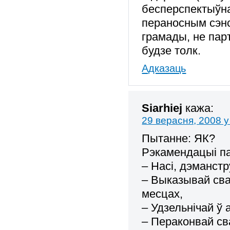
бесперспектыўна
пераносным сэнс
грамады, не парт
будзе толк.
Адказаць
Siarhiej
кажа:
29 верасня, 2008 у
Пытанне: ЯК?
Рэкамендацыі па
– Насі, дэманс
– Выказывай сва
месцах,
– Удзельнічай ў 
– Пераконвай св