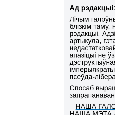
Ад рэдакцыі
Лічым галоўн
блізкім таму,
рэдакцыі. Адз
артыкула, гэт
недастаткова
апазіцыі не ў
дэструктыўна
імперыякратыі
псеўда-лібер
Спосаб выра
запрапанаваны
–
НАША ГАЛ
НАША МЭТА –