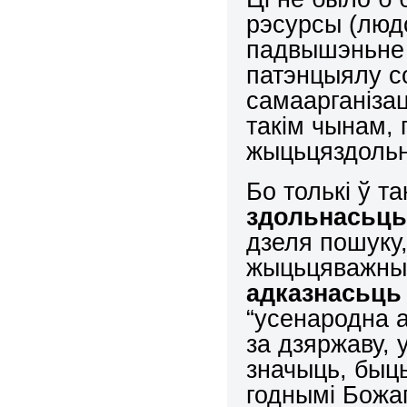
рэсурсы (людс
падвышэньне 
патэнцыялу с
самаарганізац
такім чынам,
жыцьцяздольн
Бо толькі ў т
здольнасьц
дзеля пошуку
жыцьцяважны
адказнасьць
“усенародна а
за дзяржаву, 
значыць, быць
годнымі Божа