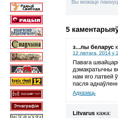
Вы можаце пакінуц
5 каментарыя
з...лы беларус
12 лютага, 2014 у 
Павага швайцарц
дэмакратычны в
нам яго латвей 
пасля аднаўленн
Адказаць
Litvarus
кажа: