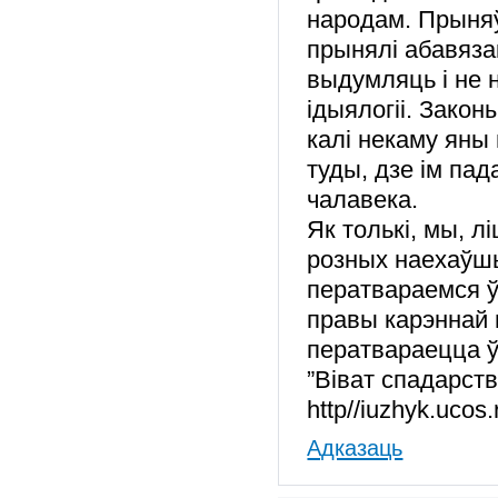
народам. Прыня
прынялі абавяза
выдумляць і не 
ідыялогіі. Закон
калі некаму яны
туды, дзе ім па
чалавека.
Як толькі, мы, 
розных наехаўшы
ператвараемся ў
правы карэннай н
ператвараецца ў 
”Віват спадарств
http//iuzhyk.ucos.
Адказаць