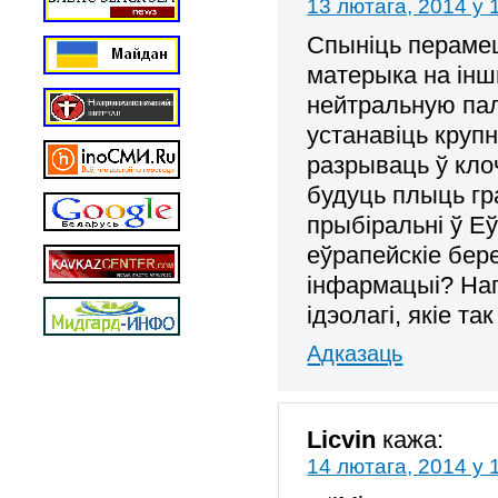
13 лютага, 2014 у 
Спыніць перамеш
матерыка на інш
нейтральную пал
устанавіць круп
разрываць ў кло
будуць плыць гр
прыбіральні ў Е
еўрапейскіе бер
інфармацыі? На
ідэолагі, якіе т
Адказаць
Licvin
кажа:
14 лютага, 2014 у 