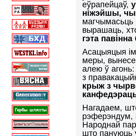
еўрапейцаў,
у
ніжэйшы, чы
магчымасьць 
вырашаць, хт
гэта павінн
Асацыяцыя ім
меры, вынесе
алею ў агонь:
з правакацый
крыж з чырв
канфедэрац
Нагадаем, што
рэферэндум, 
Народнай пар
што пануюць у