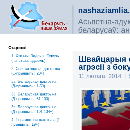
nashaziamlia
Асьветна-аду
беларусаў: ана
сьветагляды, і
Старонкі
1. Хто мы. Задачы. Сувязь.
Швайцарыя с
(пачынаць адсюль)
агрэсіі з бок
2. Сьветаглядная дактрына
(С-прынцыпы: 20+)
11 лютага, 2014
|
3a. Беларуская дактрына
(Д-прынцыпы: 1-50)
3б. Беларуская дактрына
(Д-прынцыпы: 51-100)
3в. Беларуская дактрына
(Д-прынцыпы: 101-134+)
4. Пераможная дактрына (П-
прынцыпы: 19+)