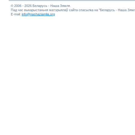
© 2006 - 2026 Беларусь - Наша Зямля.
Пад час выкарыстаньня матэрыялаў сайта спасылка на "Беларусь - Наша Зямл
E-mail:
info@nashaziamlia.org