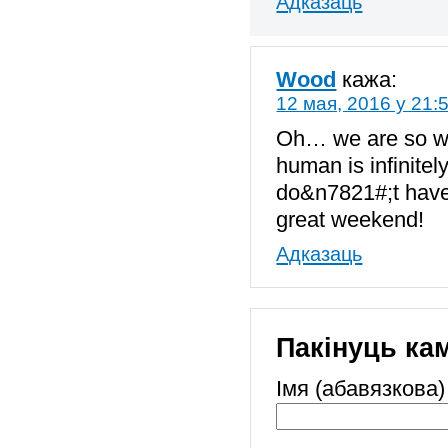
Адказаць
Wood
кажа:
12 мая, 2016 у 21:
Oh… we are so wit
human is infinitel
do&n7821#;t have 
great weekend!
Адказаць
Пакінуць ка
Імя (абавязкова)