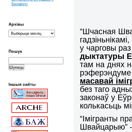
Беларусі
Архівы
“Шчасная Шва
гадзіньнікамі
у чарговы ра
Пошук
дыктатуры Е
там на днях 
рэферэндуме
масавай іміг
Іншыя сайты
без таго адны
законаў у Еўр
колькасьць мі
“Імігранты п
Швайцарыю” –