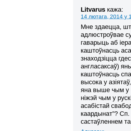
Litvarus
кажа:
14 лютага, 2014 у 
Мне здаецца, шт
адлюстроўвае с
гаварыць аб іер
каштоўнасць асаб
знаходзіцца гдес
англасаксаў) ян
каштоўнасць спа
высока у азіятаў
яна выше чым у е
ніжэй чым у рус
асабістай свабод
каардынат”? Сп. 
састаўленнем та