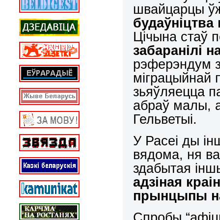
швайцарцы ўж
будаўніцтва 
Цічына стаў 
забаранілі н
рэферэндум з
міграцыйнай п
зьяўляецца п
абраў малы, 
Гельветыі.
У Расеі ды і
вядома, ня ва
здабытая інш
адзіная краі
прынцыпы на
Спробы “афіц