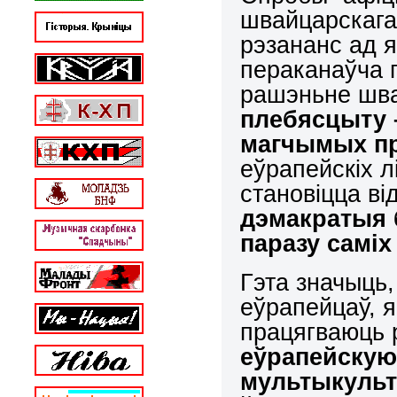
швайцарскага
рэзананс ад 
пераканаўча 
рашэньне шв
плебясцыту 
магчымых п
еўрапейскіх 
становіцца в
дэмакратыя 
паразу саміх
Гэта значыць
еўрапейцаў, я
працягваюць 
еўрапейскую
мультыкульт