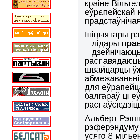
краіне Вільге
еўрапейскай к
прадстаўніча
Ініцыятары р
– лідары
пра
– дзейнічаюц
распавядаюць
швайцарцы ўж
абмежаваньні
для еўрапейц
балгараў ці е
распаўсюдзіць
Альберт Рэшці
рэферэндуму 
усяго 8 мільё