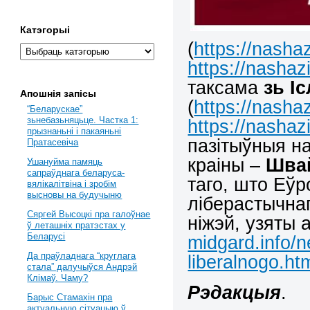
Катэгорыі
(
https://nasha
https://nashaz
таксама
зь І
Апошнія запісы
(
https://nasha
“Беларускае”
зьнебазьняцьце. Частка 1:
https://nashaz
прызнаньні і пакаяньні
пазітыўныя н
Пратасевіча
краіны –
Шва
Ушануйма памяць
сапраўднага беларуса-
таго, што Еў
вялікалітвіна і зробім
высновы на будучыню
ліберастычна
Сяргей Высоцкі пра галоўнае
ніжэй, узяты
ў леташніх пратэстах у
Беларусі
midgard.info/n
Да праўладнага “круглага
liberalnogo.ht
стала” далучыўся Андрэй
Клімаў. Чаму?
Рэдакцыя
.
Барыс Стамахін пра
актуальную сітуацыю ў