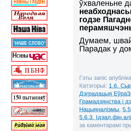
ўхваленьне д
неабходнасьц
годзе Пагад
перамяшчэнь
Думаем, швай
Парадак у до
Гэты запіс апублік
Катэгорыі:
1.6. Сь
Дэградацыя ЕўраЗ
Грамадзянства і д
Нацыяналізмы
,
5.
5.6.3. Ідэал.фін.алі
за каментарамі п