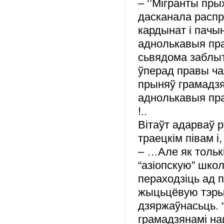
– ‘’Мігранты пры
дасканала распр
кардынат і пачы
аднолькавыя пра
сьвядома заблыт
ўперад правы чал
прыняў грамадзя
аднолькавыя прав
!..
Вітаўт адарваў 
траецкім півам і,
– …Але як тольк
“азіопскую” школ
пераходзіць ад 
жыцьцёвую тэры
дзяржаўнасьць. “
грамадзянамі наша