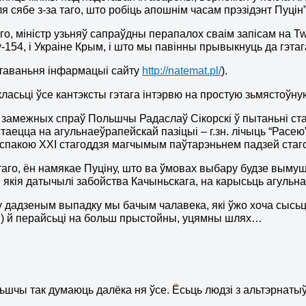
ля сябе з-за таго, што робіць апошнім часам прэзідэнт Пуцін”
го, міністр узьняў сапраўдны перапалох сваім запісам на Twi
у-154, і Украіне Крым, і што мы павінны прывыкнуць да гэта
таваньня інфармацыі сайту
http://natemat.pl/
).
класьці ўсе кантэксты гэтага інтэрвю на простую зьмястоўн
р замежных спраў Польшчы Радаслаў Сікорскі ў пытаньні ста
таецца на агульнаеўрапейскай пазіцыі – г.зн. лічыць “Расе
спакою ХХІ стагоддзя магчымым паўтарэньнем падзей стаго
таго, ён намякае Пуціну, што ва ўмовах выбару будзе вым
, якія датычылі забойства Качыньскага, на карысьць агуль
у дадзеным выпадку мы бачым чалавека, які ўжо хоча сысьці
) й перайсьці на больш прыстойны, уцямны шлях…
ьшчы так думаюць далёка ня ўсе. Ёсьць людзі з альтэрнаты