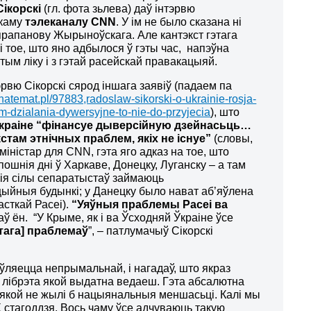
ікорскі
(гл. фота зьлева) даў інтэрвю
каму
тэлеканалу
CNN
. У ім не было сказана ні
прапанову Жырыноўскага. Але кантэкст гэтага
 і тое, што яно адбылося ў гэты час, напэўна
тым ліку і з гэтай расейскай правакацыяй.
эрвю Сікорскі сярод іншага заявіў (падаем па
//natemat.pl/97883,radoslaw-sikorski-o-ukrainie-rosja-
am-dzialania-dywersyjne-to-nie-do-przyjecia
), што
Ўкраіне “фінансуе дыверсійную дзейнасьць…
стам этнічных праблем, якіх не існуе”
(словы,
 міністар для CNN, гэта яго адказ на тое, што
пошнія дні ў Харкаве, Донецку, Луганску – а там
ія сілы сепаратыстаў займаюць
цыйныя будынкі; у Данецку было нават аб’яўлена
асткай Расеі).
“Уяўныя праблемы Расеі ва
аў ён. “У Крыме, як і ва Ўсходняй Ўкраіне ўсе
этага] праблемаў
”, – патлумачыў Сікорскі
ўляецца непрымальнай, і нагадаў, што якраз
у, лібрэта якой выдатна ведаеш. Гэта абсалютна
 якой не жылі б нацыянальныя меншасьці. Калі мы
 стагоддзя. Вось чаму ўсе адчуваюць такую