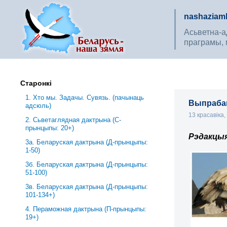
nashaziaml
Асьветна-ад
праграмы, 
Старонкі
1. Хто мы. Задачы. Сувязь. (пачынаць
Выпрабав
адсюль)
13 красавіка
2. Сьветаглядная дактрына (С-
прынцыпы: 20+)
Рэдакцы
3a. Беларуская дактрына (Д-прынцыпы:
1-50)
3б. Беларуская дактрына (Д-прынцыпы:
51-100)
3в. Беларуская дактрына (Д-прынцыпы:
101-134+)
4. Пераможная дактрына (П-прынцыпы:
19+)