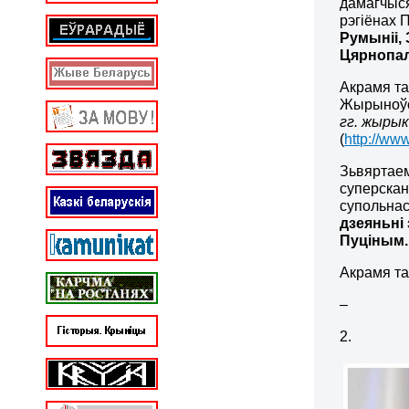
дамагчыс
рэгіёнах 
Румыніі,
Цярнопал
Акрамя та
Жырыноўс
гг. жырык
(
http://ww
Зьвяртаем
суперскан
супольнас
дзеяньні
Пуціным.
Акрамя та
–
2.