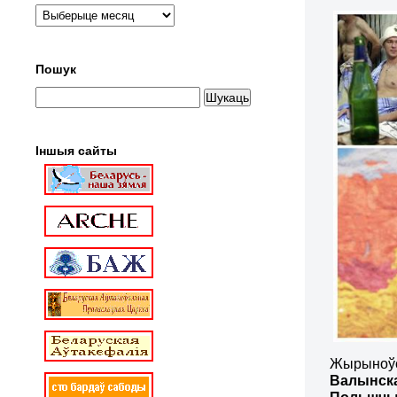
Пошук
Іншыя сайты
Жырыноўск
Валынск