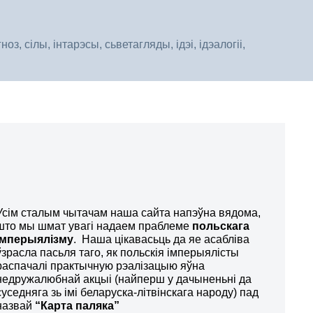
, сілы, інтарэсы, сьветагляды, ідэі, ідэалогіі,
Усім сталым чытачам наша сайта напэўна вядома,
што мы шмат увагі надаем праблеме
польскага
імперыялізму
. Наша цікавасьць да яе асабліва
ўзрасла пасьля таго, як польскія імперыялісты
распачалі практычную рэалізацыю яўна
недружалюбнай акцыі (найперш у дачыненьні да
суседняга зь імі беларуска-літвінскага народу) пад
назвай
“Карта паляка”