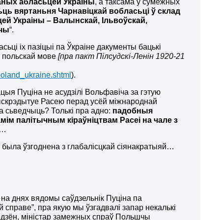
ных абласьцей Украіны
, а таксама ў сумежных
ць вяртаньня Чарнавіцкай вобласьці ў склад
цей Украіны – Валынскай, Ільвоўскай,
шчы
“.
сьці іх пазіцыі па Ўкраіне дакументы бацькі
… польскай мове
[пра пакт Пілсудскі-Ленін 1920-21
poland_ukraine.shtml
).
цыя Пуціна не асудзілі Вольфавіча за гэтую
ыскрэдытуе Расею перад усёй міжнароднай
а сьведчыць? Толькі пра адно:
падобныя
мім палітычным кіраўніцтвам Расеі на чале з
…
я была ўзгоднена з глабалісцкай сіянакратыяй…
 на днях вядомы саўдзельнік Пуціна па
й справе”, пра якую мы ўзгадвалі запар некалькі
 дзён, міністар замежных спраў Польшчы