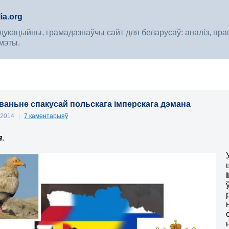
ia.org
укацыйны, грамадазнаўчы сайт для беларусаў: аналіз, прагноз
мэты.
аньне спакусай польскага імперскага дэмана
, 2014
|
7 каментарыяў
я
.