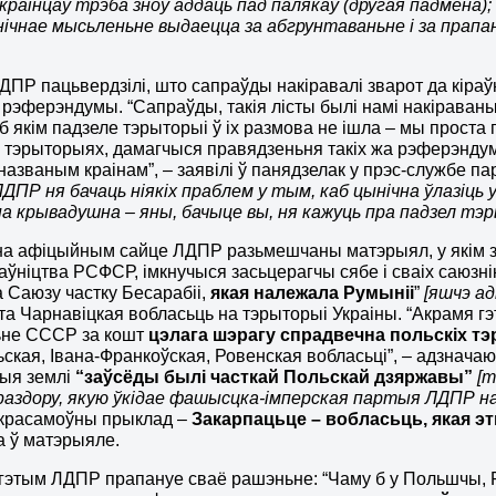
украінцаў трэба зноў аддаць пад палякаў (другая падмена);
чнае мысьленьне выдаецца за абгрунтаваньне і за прапан
ДПР пацьвердзілі, што сапраўды накіравалі зварот да кіра
 рэферэндумы. “Сапраўды, такія лісты былі намі накіраван
аб якім падзеле тэрыторыі ў іх размова не ішла – мы прос
й тэрыторыях, дамагчыся правядзеньня такіх жа рэферэндумаў
названым краінам”, – заявілі ў панядзелак у прэс-службе пар
ЛДПР ня бачаць ніякіх праблем у тым, каб цынічна ўлазіць
 крывадушна – яны, бачыце вы, ня кажуць пра падзел тэр
на афіцыйным сайце ЛДПР разьмешчаны матэрыял, у якім з
аўніцтва РСФСР, імкнучыся засьцерагчы сябе і сваіх саюзн
 Саюзу частку Бесарабіі,
якая належала Румыніі
”
[яшчэ а
та Чарнавіцкая вобласьць на тэрыторыі Украіны. “Акрамя г
не СССР за кошт
цэлага шэрагу спрадвечна польскіх т
ская, Івана-Франкоўская, Ровенская вобласьці”, – адзначаю
ныя землі
“заўсёды былі часткай Польскай дзяржавы”
[
 раздору, якую ўкідае фашысцка-імперская партыя ЛДПР н
 красамоўны прыклад –
Закарпацьце – вобласьць, якая эт
 ў матэрыяле.
з гэтым ЛДПР прапануе сваё рашэньне: “Чаму б у Польшчы, Р