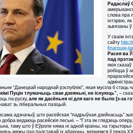
Радаслаў С
амерыканс
слова пра 
інтэрвю, як
зьвязаны ў 
У сваім інт
сайту
http:
finansuje-t
Расея ва 
пад прэтэк
якія сказаў
робіцца ў а
прарасейск
адміністра
эньне “Данецкай народнай рэспублікі”, якая мусіла б стаць ч
якімі Пуцін тлумачыць свае дзеяньні, не існуюць”,
– сказ
ць па-руску,
але як дасёньня ні для каго не было [з-за г
нават зь ліберальных пазіцый.
аксама адзначыў, што расейская “падрыўная дзейнасьць” зья
о добра ведаюць расейскія песьні. – “Гэта як глядзець опер
на, таму што ў Еўропе няма ні адной краіны, на тэрыторыі
няць мяжы пад падставай іх абароны, вернемся ў пекла ХХ