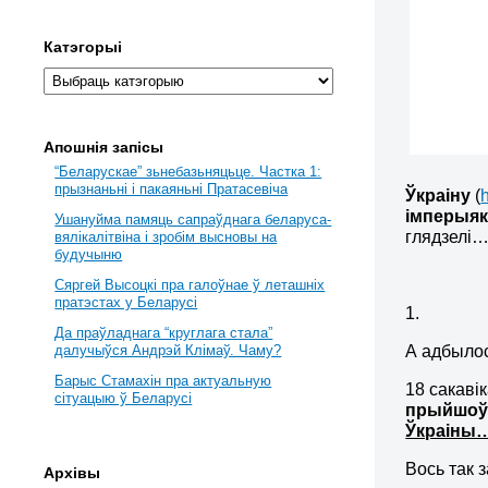
Катэгорыі
Апошнія запісы
“Беларускае” зьнебазьняцьце. Частка 1:
прызнаньні і пакаяньні Пратасевіча
Ўкраіну
(
імперыяк
Ушануйма памяць сапраўднага беларуса-
глядзелі
вялікалітвіна і зробім высновы на
будучыню
Сяргей Высоцкі пра галоўнае ў леташніх
пратэстах у Беларусі
1.
Да праўладнага “круглага стала”
А адбылос
далучыўся Андрэй Клімаў. Чаму?
Барыс Стамахін пра актуальную
18 сакаві
сітуацыю ў Беларусі
прыйшоў
Ўкраіны
Вось так з
Архівы