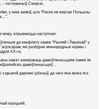
, – патлумачыў Сікорскі.
tter, у якім заявіў, што “Расея не вяртае Польшчы
га…”.
ую мову, атрымаецца наступнае:
ўленьня да канфлікту паміж “Расеяй і Ўкраінай” у
ю” агрэсарам, які разбурае міжнародныя нормы і
ддзя ХХ-га;
ушаны нават ахвяраваць дамоўленасьцямі паміж ім
наеўрапейскіх дамоўленасьцяў…
 з крывой дарожкі (убачыў, да чаго яна можа яго
ўнай пазіцыяй.