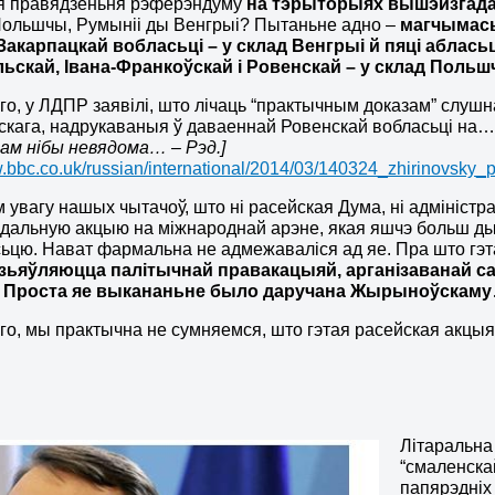
я правядзеньня рэферэндуму
на тэрыторыях вышэйзгада
Польшчы, Румыніі ды Венгрыі? Пытаньне адно –
магчымась
 Закарпацкай вобласьці – у склад Венгрыі й пяці аблась
ьскай, Івана-Франкоўскай і Ровенскай – у склад Поль
го, у ЛДПР заявілі, што лічаць “практычным доказам” слушна
кага, надрукаваныя ў даваеннай Ровенскай вобласьці на
ам нібы невядома… – Рэд.]
w.bbc.co.uk/russian/international/2014/03/140324_zhirinovsky_
 увагу нашых чытачоў, што ні расейская Дума, ні адміністра
дальную акцыю на міжнароднай арэне, якая яшчэ больш д
ьцю. Нават фармальна не адмежаваліся ад яе. Пра што гэт
 зьяўляюцца палітычнай правакацыяй, арганізаванай са
 Проста яе выкананьне было даручана Жырыноўскаму
го, мы практычна не сумняемся, што гэтая расейская акцы
Літаральна
“смаленска
папярэдніх