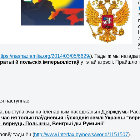
(
https://nashaziamlia.org/2014/03/05/6629/
). Тады ж мы нагада
ратыі й польскіх імперыялістаў
у гэтай агрэсіі. Прайшло 
…
я наступнае.
ка, выступаючы на пленарным паседжаньні Дзярждумы Расе
 час
ня толькі паўднёвыя і ўсходнія землі Ўкраіны “вяр
… вярнуць Польшчы
, Венгрыі ды Румыніі
”.
аявіў тады ён (
http://www.interfax.by/news/world/1151507
).