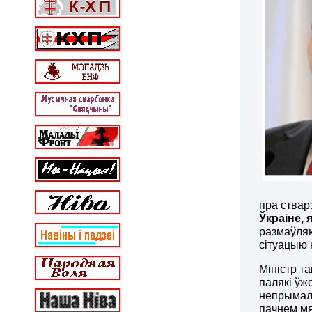
пра ствар
Ўкраіне, 
размаўляю
сітуацыю 
Міністр т
палякі ўж
непрымаль
пачнем мя