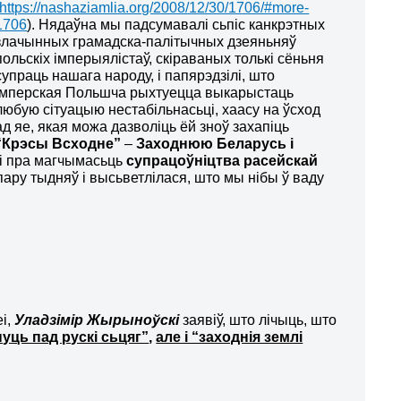
https://nashaziamlia.org/2008/12/30/1706/#more-
1706
). Нядаўна мы падсумавалі сьпіс канкрэтных
злачынных грамадска-палітычных дзеяньняў
польскіх імперыялістаў, скіраваных толькі сёньня
супраць нашага народу, і папярэдзілі, што
імперская Польшча рыхтуецца выкарыстаць
любую сітуацыю нестабільнасьці, хаасу на ўсход
ад яе, якая можа дазволіць ёй зноў захапіць
“Крэсы Всходне”
–
Заходнюю Беларусь і
лі пра магчымасьць
супрацоўніцтва расейскай
пару тыдняў і высьветлілася, што мы нібы ў ваду
і,
Уладзімір Жырыноўскі
заявіў, што лічыць, што
нуць пад рускі сьцяг”
,
але і “заходнія землі