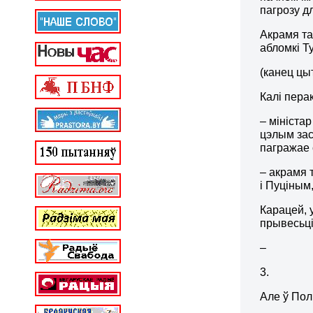
пагрозу д
Акрамя та
абломкі Т
(канец цы
Калі пера
– мініста
цэлым зас
пагражае 
– акрамя 
і Пуціным
Карацей, 
прывесьці
–
3.
Але ў Пол