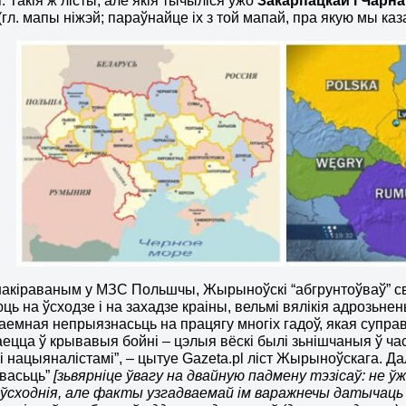
ы
. Такія ж лісты, але якія тычыліся ўжо
Закарпацкай і
Чарна
(гл. мапы ніжэй; параўнайце іх з той мапай, пра якую мы каза
 накіраваным у МЗС Польшчы, Жырыноўскі “абгрунтоўваў” св
ь на ўсходзе і на захадзе краіны, вельмі вялікія адрозьне
заемная непрыязнасьць на працягу многіх гадоў, якая супр
ецца ў крывавыя бойні – цэлыя вёскі былі зьнішчаныя ў ча
мі нацыяналістамі”, – цытуе Gazeta.pl ліст Жырыноўскага. 
івасьць”
[зьвярніце ўвагу на двайную падмену тэзісаў: не 
і ўсходнія, але факты узгадваемай ім варажнечы датычаць 