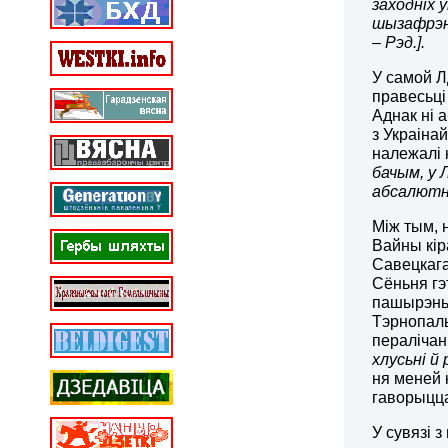
заходніх 
шызафрэні
– Рэд.].
У самой Л
правесьці
Аднак ні 
з Украіна
належалі 
бачым, у 
абсалютна
Між тым, 
Вайны кір
Савецкага
Сёньня гэ
пашырэнь
Тэрнопаль
пераліча
хлусьні й
ня меней
гаворыцца
У сувязі 