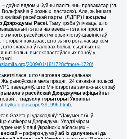
– даўно вядомы буйны палітычны правакатар (гл.
 Вольфавіча ў розных іпастасях). Але, зь іншага
дар вялікай расейскай партыі (ЛДПР)
і аж цэлы
ер Дзярждумы Расеі
. Таму трэба ўлічваць, што
выказваньні гэтага чалавека – гэта ня проста
о з многіх расейскіх імперыялістаў-шавіністаў.
, гісторыя паказвае, што зь яго рота часьцяком
, што схавана ў галовах больш сьціплых на
е яшчэ больш высокапастаўленых паноў у
рамлі
haziamlia.org/2009/01/18/1728/#more-1728
).
ьветлілася, што чарговая скандальная
Жырыноўскага мела працяг. 24 сакавіка польскі
VP1 паведаміў, што Міністэрства замежных спраў
трымала з расейскай Дзярджумы
афіцыйны
ановай…
падзелу тэрыторыі Ўкраіны
.tut.by/kaleidoscope/391996.html
).
ртал Gazeta.pl удакладніў: “Дакумент быў
іцэ-сьпікерам Дзярждумы Уладзімірам
зеньня ў пяці ўкраінскіх абласьцях –
венскай
– рэферэндумаў
аб
іх далучэньні
да