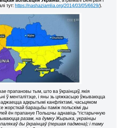
віцкай
абласьцей Украіны
, атрымалі Венгрыя і
лі тут:
https://nashaziamlia.org/2014/03/05/6629/
).
ае прапановы тым, што ва ўкраінцаў, якія
ньні ў менталітэце, і яны зь цяжкасьцю ўжываюцца
аваджаецца адкрытымі канфліктамі, часьцяком
се жорсткай барацьбы паміж польскімі ды
Далей ён прапануе Польшчы аднавіць “гістарычную
ўжываюцца разам, на думку Жырыка, украінцы
палякаў ды ўкраінцаў (першая падмена); і таму