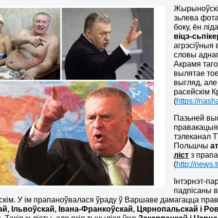
Жырыноўскі 
зьлева фота
боку, ён лі
віцэ-сьпік
агрэсіўныя 
словы аднаг
Акрамя таго
вылятае тое
выгляд, ал
расейскім К
(
https://nas
Пазьней выс
правакацыя 
тэлеканал T
Польшчы
а
ліст
з прап
(
http://news
Інтэрнэт-па
падпісаны в
ім. У ім прапаноўвалася ўраду ў Варшаве дамагацца правяд
ай
, Іл
ьвоўскай
,
Івана-
Франкоўскай,
Цярнопальскай і
Ро