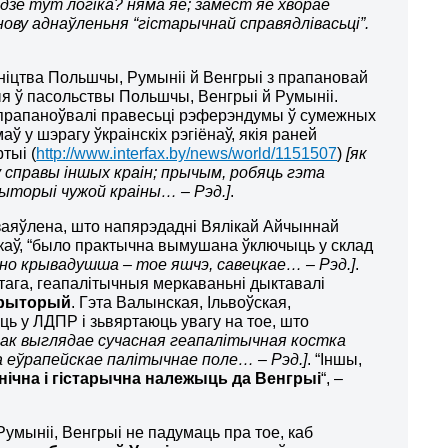
 дзе тут логіка? няма яе; замест яе хворае
ову аднаўленьня “гістарычнай справядлівасьці”.
ўніцтва Польшчы, Румыніі й Венгрыі з прапановай
ыя ў пасольствы Польшчы, Венгрыі й Румыніі.
та прапаноўвалі правесьці рэферэндумы ў сумежных
 у шэрагу ўкраінскіх рэгіёнаў, якія раней
тыі (
http://www.interfax.by/news/world/1151507
)
[як
 у справы іншых краін; прычым, робяць гэта
ыторыі чужой краіны… – Рэд.]
.
аяўлена, што напярэдадні Вялікай Айчыннай
ікаў, “было практычна вымушана ўключыць у склад
дно крывадушша – тое яшчэ, савецкае… – Рэд.]
.
этага, геапалітычныя меркаваньні дыктавалі
эрыторый
. Гэта Валынская, Ільвоўская,
ць у ЛДПР і зьвяртаюць увагу на тое, што
так выглядае сучасная геапалітычная костка
а еўрапейскае палітычнае поле… – Рэд.]
. “Іншы,
нічна і гістарычна належыць да Венгрыі
“, –
умыніі, Венгрыі не падумаць пра тое, каб