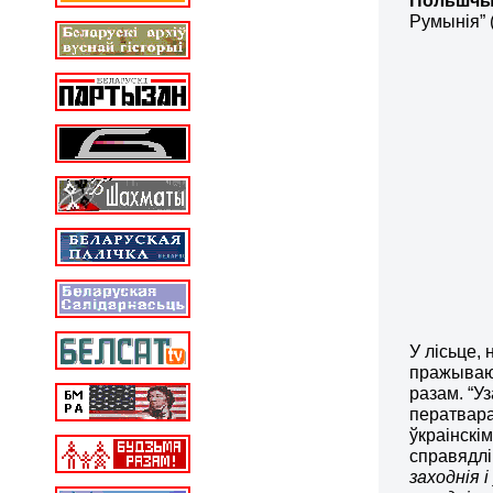
Польшч
Румынія” 
У лісьце,
пражываюц
разам. “У
ператвара
ўкраінскі
справядл
заходнія 