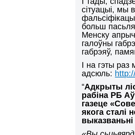
І тады, спад
сітуацыі, мы 
фальсіфікацыі
больш пасьля
Менску апрычн
галоўны габрэ
габрэяў, пам
І на гэты раз
адсюль:
http:
“
Адкрыты ліс
рабіна РБ А
газеце «Сове
якога сталі 
выказваньн
«Вы сьцьвяр