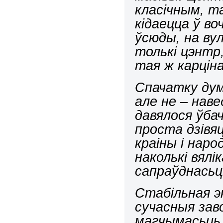
класічным, та
кідаецца ў во
ўсюды, на вулі
толькі цэнтр,
тая ж карціна
Спачатку дум
але не – нав
давялося ўба
проста дзівя
краіны і нар
наколькі вялі
сапраўднасьц
Стабільная э
сучасныя зав
магчымасьць 