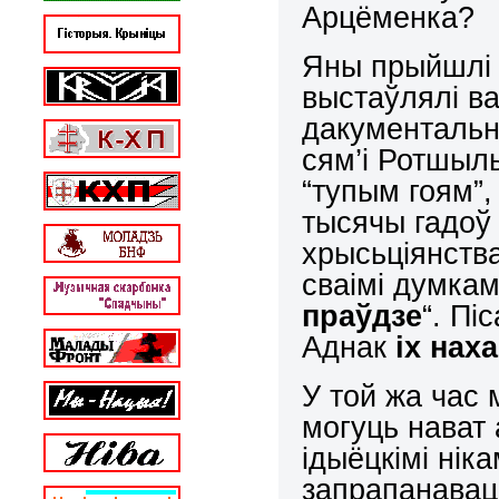
Арцёменка?
Яны прыйшлі 
выстаўлялі в
дакументальн
сям’і Ротшыл
“тупым гоям”, 
тысячы гадоў
хрысьціянства
сваімі думкам
праўдзе
“. Пі
Аднак
іх нах
У той жа час 
могуць нават
ідыёцкімі нік
запрапанаваць