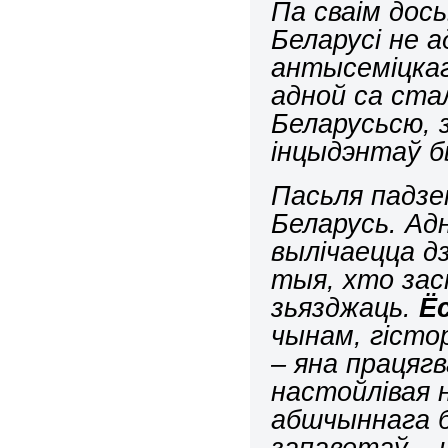
Па сваім дос
Беларусі не а
антысеміцкаг
адной са ста
Беларусьсю, 
інцыдэнтаў 
Пасьля падзен
Беларусь. Адн
вылічаецца д
тыя, хто зас
зьязджаць.
Ё
чынам, гісто
– яна працягв
настойлівая 
абшчыннага б
запаветаў – 