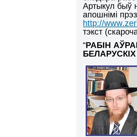
Артыкул быў 
апошнімі прэзі
http://www.ze
тэкст (скароч
“
РАБІН АЎРА
БЕЛАРУСКІ