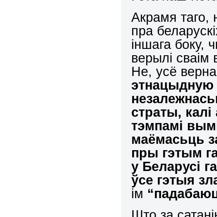
Акрамя таго,
пра беларуск
іншага боку, 
верылі сваім 
Не, усё верна
этнацыдную 
незалежнась
страты, калі
тэмпамі вымі
маёмасьць за
пры гэтым га
у Беларусі г
ўсе гэтыя зл
ім
“падабаюц
Што за сатан