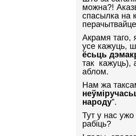
можна?! Аказ
спасылка на к
перачытвайц
Акрамя таго, 
усе кажуць, 
ёсьць дэмак
так кажуць), 
аблом.
Нам жа такса
неўміручась
народу
”.
Тут у нас ужо
рабіць?