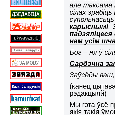
але таксама і
сілах зрабіць
супольнасьць
карыснымі
.
падзяліцеся 
нам усім шч
Бог – ня ў сі
Сардэчна за
Заўсёды ваш,
(канец цытава
рэдакцыяй)
Мы гэта ўсё пр
якія такія ў