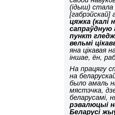
(ідыш) стала
[габрэйскай]
цяжка (калі
сапраўдную 
пункт гледж
вельмі ціка
яна цікавая н
іншае, ён, ра
На працягу ст
на беларуска
было амаль н
мястэчка, дзе
беларусамі, 
рэвалюцыі 
Беларусі жы