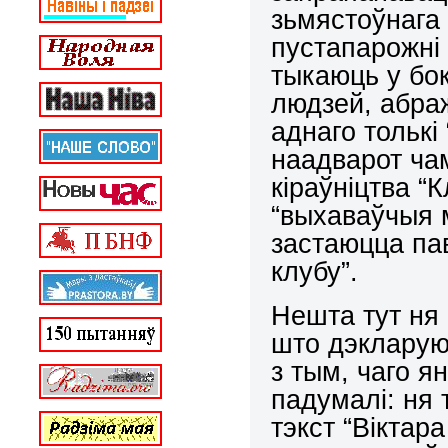
зьмястоўнага
пустапарожні
тыкаюць у бо
людзей, абра
аднаго толькі
наадварот чам
кіраўніцтва “
“выхаваўчыя 
застаюцца па
клубу”.
Нешта тут ня 
што дэкларуюц
з тым, чаго 
падумалі: ня 
тэкст “Віктар