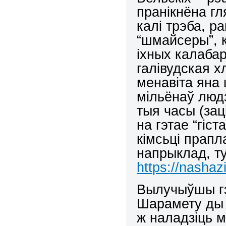
пранікнёна гл
калі трэба, 
“шмайсеры”, 
іхных калаба
галівудская х
менавіта яна 
мільёнаў людз
тыя часы (за
на гэтае “гіст
кімсьці прапл
напрыклад, ту
https://nashaz
Вылучыўшы гэт
Шарамету ды т
ж наладзіць 