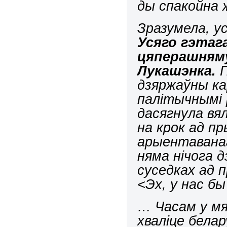
ды спакойна 
Зразумела, у
Усяго гэтаг
цяперашняму
Лукашэнка.
П
дзяржаўны ка
палітычнымі 
дасягнула вял
на крок ад п
арыентаванаг
няма нічога д
суседках ад 
<Эх, у нас бы
… Часам у м
хваліце
белар