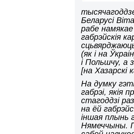
тысячагоддзе 
Беларусі Віт
рабе намякае
габрэйскія ка
сцьвярджаюць
(як і на Ўкра
і Польшчу, а з
[на Хазарскі 
На думку гэт
габрэі, якія п
стагоддзі раз
на ёй габрэйс
іншая плынь 
Нямеччыны. Г
сабой навуков