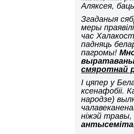
Аляксея, баць
Згаданыя сяб
меры праявілі
час Халакост
падняць бела
пагромы!
Мно
выратаваны 
смяротнай р
І цяпер у Бе
ксенафобіі. К
народзе) вылю
чалавеканена
ніжэй травы,
антысемітам