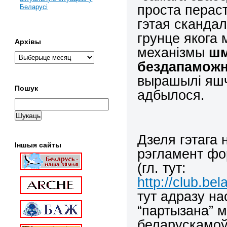
проста перас
Беларусі
гэтая скандал
грунце якога
Архівы
механізмы
шм
бездапаможн
вырашылі яшч
Пошук
адбылося.
Дзеля гэтага 
Іншыя сайты
рэгламент фор
(гл. тут:
http://club.be
тут адразу на
“партызана” м
беларускамоўн