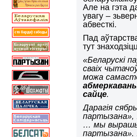
Але на гэта д
увагу – зьве
абвесткі.
Пад аўтарст
тут знаходзіц
«Беларускі п
сваіх чытачо
можа самас
абмеркавань
сайце
.
Дарагія сябр
партызана», 
… мы вырашы
партызана». 