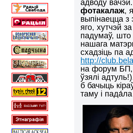
адводу вачэй.
фотакалаж
, 
выпінаецца з 
яго, хутчэй з
падумаў, што 
нашага матэр
схадзіць па 
http://club.be
на форум БП,
ўзялі адтуль!
б бачыць кіра
таму і пада́л