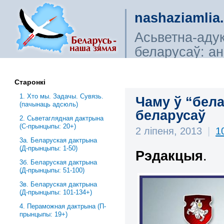
nashaziamlia
Асьветна-аду
беларусаў: ана
сьветагляды, і
Старонкі
1. Хто мы. Задачы. Сувязь.
Чаму ў “бел
(пачынаць адсюль)
беларусаў
2. Сьветаглядная дактрына
(С-прынцыпы: 20+)
2 ліпеня, 2013
|
1
3a. Беларуская дактрына
(Д-прынцыпы: 1-50)
Рэдакцыя
.
3б. Беларуская дактрына
(Д-прынцыпы: 51-100)
3в. Беларуская дактрына
(Д-прынцыпы: 101-134+)
4. Пераможная дактрына (П-
прынцыпы: 19+)