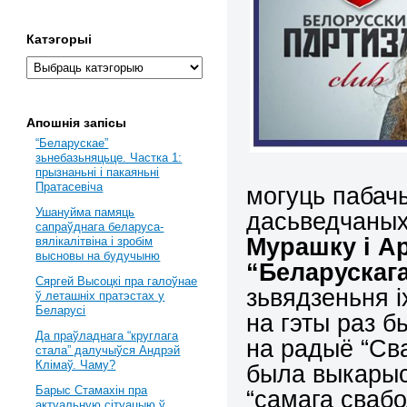
Катэгорыі
Апошнія запісы
“Беларускае”
зьнебазьняцьце. Частка 1:
прызнаньні і пакаяньні
Пратасевіча
могуць пабач
Ушануйма памяць
дасьведчаных
сапраўднага беларуса-
Мурашку і Ар
вялікалітвіна і зробім
высновы на будучыню
“Беларускаг
Сяргей Высоцкі пра галоўнае
зьвядзеньня і
ў леташніх пратэстах у
Беларусі
на гэты раз 
Да праўладнага “круглага
на радыё “Св
стала” далучыўся Андрэй
Клімаў. Чаму?
была выкарыс
Барыс Стамахін пра
“самага свабо
актуальную сітуацыю ў