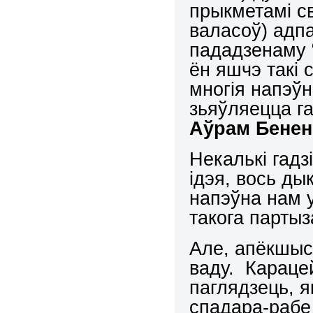
прыкметамі с
валасоў) адпа
пададзенаму 
ён яшчэ такі с
многія напэў
зьяўляецца га
Аўрам Бенен
Некалькі гадз
ідэя, вось ды
напэўна нам 
такога партыз
Але, апёкшыс
ваду. Караце
паглядзець, 
спадара-рабе