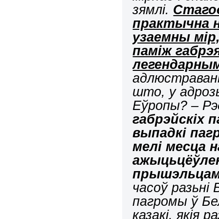
зямлі.
Стаго
практычна н
узаемны мір
паміж габрэя
легендарны
адлюстраван
што, у адрозь
Еўропы? – Рэ
габрэйскіх 
выпадкі пагр
мелі месца н
ажыцьцёўлен
прышэльцамі
часоў разьні 
пагромы ў Бе
казакі, якія 