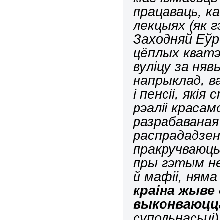
працаваць, ка
лекцыях (як 
Заходняй Еўр
цёплых кватэ
вуліцу за ня
напрыклад, в
і пенсіі, які
рэаліі красам
разрабаваная
распрададзена
пракручваюць 
пры гэтым не
й мафіі, няма
краіна жыве
выконваюцца
супольнасьці