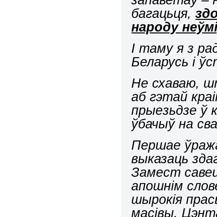
багацьця,
зд
народу неўм
І таму я з р
Беларусь і ўс
Не схаваю, ш
аб гэтай краі
прыезьдзе ў к
ўбачыў на сва
Першае ўража
выказаць зда
Замест савецк
апошнім слов
шырокія прас
масівы. Цэнт