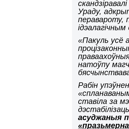
скандзіравалі
Урад
у
, адкры
перавароту, 
ідэалагічным 
«Пакуль усё а
процізаконны
праваахоўныя
натоўпу маг
бясчынствава
Рабін упэўн
«спланаваным
ставіла за м
дэстабілізацы
асуджаныя п
«праз
ь
мерна