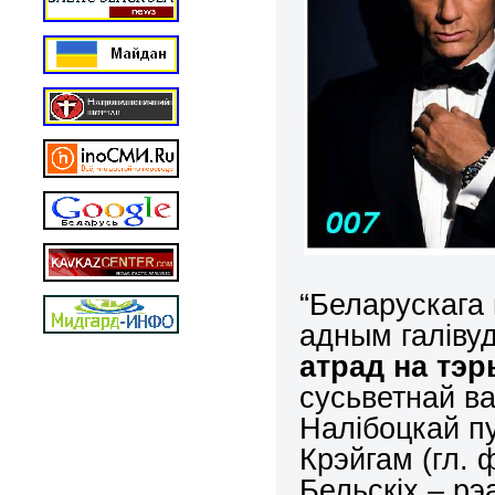
“Беларускага 
адным галівуд
атрад на тэ
сусьветнай ва
Налібоцкай п
Крэйгам (гл. 
Бельскіх – рэ