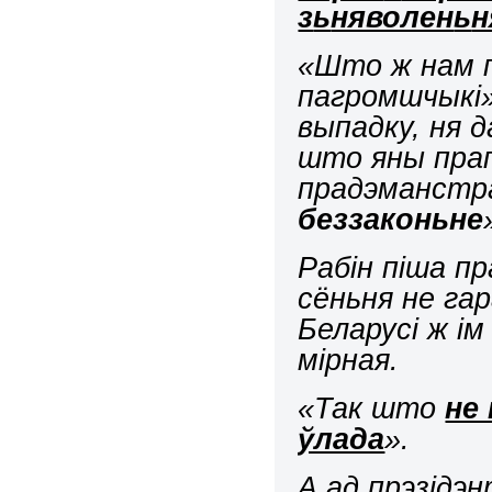
з
ь
няволен
ь
н
«Што ж нам 
п
а
громшч
ы
кі
выпадку, н
я
д
што яны прап
прадэманстр
беззакон
ь
не
Рабін піша п
сён
ь
ня не га
Беларусі ж ім
мірная.
«Так што
не
ўлада
».
А ад прэзідэ