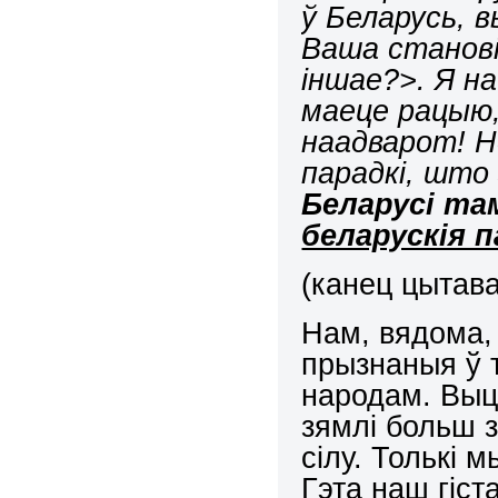
ў Беларусь, 
Ваша станові
іншае?>. Я н
маеце рацыю,
наадварот! Н
парадкі, што
Беларусі т
беларускія п
(канец цытава
Нам, вядома,
прызнаныя ў 
народам. Выц
зямлі больш 
сілу. Толькі 
Гэта наш гіст