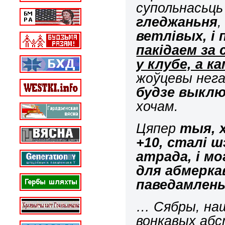
супольнасьц
гледжаньня
,
ветлівых, і
пакідаем за
у клубе, а ка
жоўцевы нега
будзе выкл
хочам.
Цяпер
тыя, 
+10, сталі 
атрада, і м
для абмерка
паведамлень
… Сябры, наш
вонкавых абст