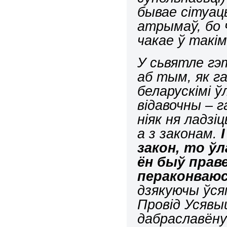
бывае сітуац
атрымаў, бо 
чакае ў такім
У сьвятле
гэт
аб тым, як г
беларускімі 
відавочны – 
ніяк ня ладзі
а з законам.
закон, то ў
ён быў прав
пераконваюс
дзякуючы ўся
Провід Усявы
дабраславёную