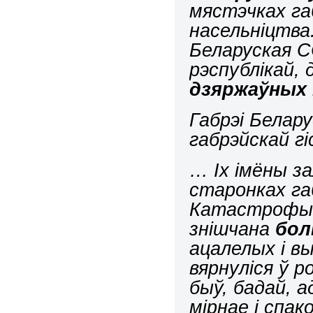
мястэчках габ
насельніцтва
Беларуская С
рэспублікай, 
дзяржаўных 
Габрэі Белару
габрэйскай гі
… Іх імёны з
старонках га
Катастрофы 
знішчана
бол
ацалелых і в
вярнуліся ў 
быў, бадай, 
мірнае і спа