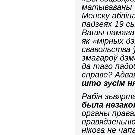
матываваны 
Менску абвіна
падзеях 19 сь
Вашы памага
як «мірных дэ
свавольства 
змагароў дэм
да таго падо
справе? Адва
што зусім н
Рабін з
ь
вярт
была незако
органы права
правядзен
ь
ню
нікога не чапа