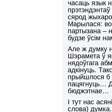
часаць язык 
прэтэндэнтаў 
сярод жыхаро
Марылася: во
партызана – н
будзе ўсім н
Але ж думку 
Шэрамета ў я
нядоўгага аб
адкінуць. Так
прыйшлося б в
пацягнуць… Д
бюджэтнае…
І тут нас асян
слова) думка.