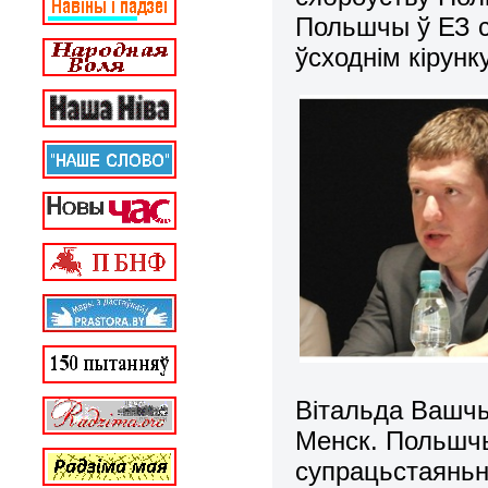
Польшчы ў ЕЗ с
ўсходнім кірунк
Вітальда Вашчы
Менск. Польшчы
супрацьстаяньн