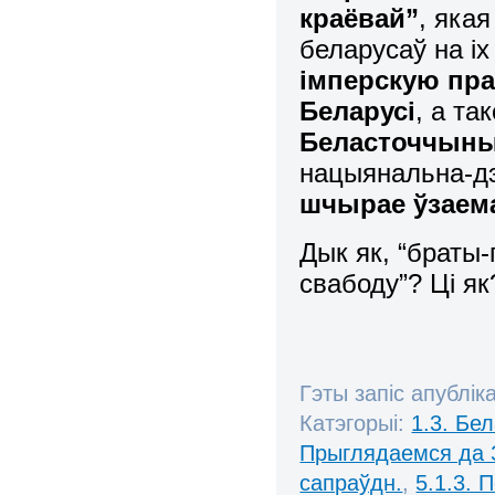
краёвай”
, яка
беларусаў на і
імперскую пра
Беларусі
, а та
Беласточчын
нацыянальна-дэ
шчырае ўзаема
Дык як, “браты-
свабоду”? Ці я
Гэты запіс апублік
Катэгорыі:
1.3. Бе
Прыглядаемся да 
сапраўдн.
,
5.1.3. 