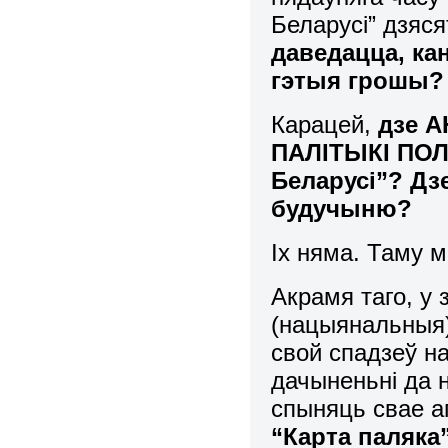
Беларусі” дзяся
даведацца, ка
гэтыя грошы?
Карацей,
дзе 
ПАЛІТЫКІ ПОЛ
Беларусі”? Дз
будучыню?
Іх няма. Таму 
Акрамя таго, у
(нацыянальныя)
свой спадзеў н
дачыненьні да 
спыняць свае а
“Карта паляка