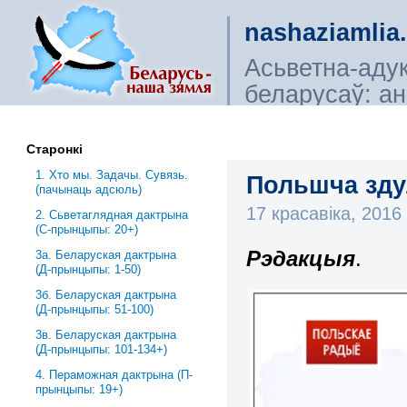
nashaziamlia
Асьветна-аду
беларусаў: ана
сьветагляды, і
Старонкі
1. Хто мы. Задачы. Сувязь.
Польшча зду
(пачынаць адсюль)
17 красавіка, 201
2. Сьветаглядная дактрына
(С-прынцыпы: 20+)
Рэдакцыя
.
3a. Беларуская дактрына
(Д-прынцыпы: 1-50)
3б. Беларуская дактрына
(Д-прынцыпы: 51-100)
3в. Беларуская дактрына
(Д-прынцыпы: 101-134+)
4. Пераможная дактрына (П-
прынцыпы: 19+)