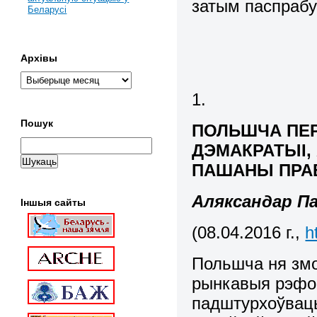
затым паспраб
Беларусі
Архівы
1.
Пошук
ПОЛЬШЧА ПЕР
ДЭМАКРАТЫІ,
ПАШАНЫ ПРАВ
Аляксандар П
Іншыя сайты
(08.04.2016 г.,
h
Польшча ня змо
рынкавыя рэфор
падштурхоўваць