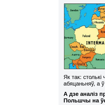
Як так: столькі
абяцаньняў, а ў
А дзе аналіз 
Польшчы на ўс