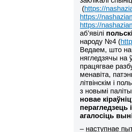
заклікалі спын
(
https://nashaz
https://nashazia
https://nashazia
аб’явілі
польск
народу №4 (
htt
Ведаем, што на
нягледзячы на ў
працягвае разбу
менавіта, патэ
літвінскім і по
з новымі паліт
новае кіраўні
перагледзець і
агалосіць вын
–
наступнае пы