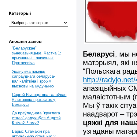
Катэгорыі
Апошнія запісы
“Беларускае”
Беларусі
, мы 
зьнебазьняцьце. Частка 1:
прызнаньні і пакаяньні
матэрыял, які 
Пратасевіча
“Польскага рады
Ушануйма памяць
сапраўднага беларуса-
http://radyjo.net
вялікалітвіна і зробім
высновы на будучыню
апазіцыйных СМ
Сяргей Высоцкі пра галоўнае
малаістотным (
ў леташніх пратэстах у
Мы ў такіх сіту
Беларусі
наадварот – тр
Да праўладнага “круглага
стала” далучыўся Андрэй
цяжкі для наш
Клімаў. Чаму?
узгаданы матэр
Барыс Стамахін пра
актуальную сітуацыю ў