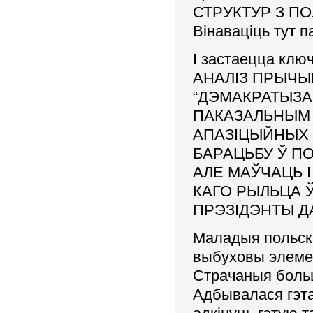
СТРУКТУР З П
Вінаваціць тут п
І застаецца кл
АНАЛІЗ ПРЫЧЫ
“ДЭМАКРАТЫЗАЦ
ПАКАЗАЛЬНЫМ
АПАЗІЦЫЙНЫХ 
БАРАЦЬБУ Ў П
АЛЕ МАЎЧАЦЬ 
КАГО РЫЛЬЦА 
ПРЭЗІДЭНТЫ ДА
Маладыя польскі
выбуховы элемен
Страчаныя больш
Адбывалася гэта 