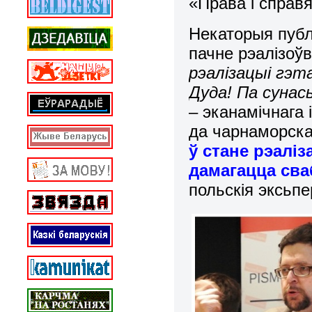
«Права і справя
Некаторыя публ
пачне рэалізоў
рэалізацыі гэт
Дуда! Па сунась
– эканамічнага 
да чарнаморска
ў стане рэаліз
дамагацца сва
польскія эксьп