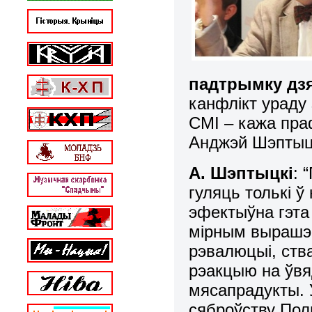
падтрымку дз
канфлікт ураду
СМІ – кажа пра
Анджэй Шэптыцк
А. Шэптыцкі
: 
гуляць толькі ў
эфектыўна гэта
мірным вырашэн
рэвалюцыі, ств
рэакцыю на ўвя
мясапрадукты. 
сяброўству Пол