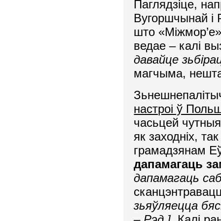
Паглядзіце, на
Вугоршчынай і 
што «Міжмор’е»
ведае – калі в
давайце зьбіра
магчыма, нешта 
Зьнешнепаліты
настроі ў Поль
часьцей чутны
як заходніх, та
грамадзянам Е
дапамагаць за
дапамагаць сабе
сканцэнтравац
зьяўляецца бяс
– Рэд.]
. Калі р