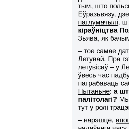
тым, што польс
Еўразьвязу, дз
патлумачылі
, ш
кіраўніцтва П
Зьява, як бачы
– тое самае да
Летувай. Пра г
летувісаў – у 
ўвесь час падб
патрабаваць са
Пытаньне
:
а шт
палітолагі?
Мы 
тут у ролі трац
– нарэшце,
апо
нядаўняга часу