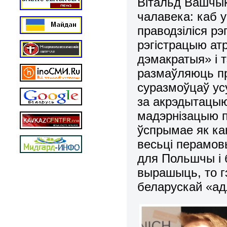
Вітальд Вашчык
чалавека: каб у
праводзіліся рэ
рэгістрацыю ат
дэмакратыя» і 
размаўляюць пр
суразмоўцаў ус
за акрэдытацыю
мадэрнізацыю п
ўспрымае як ка
весьці перамов
для Польшчы і 
вырашыць, то г
беларускай «адл