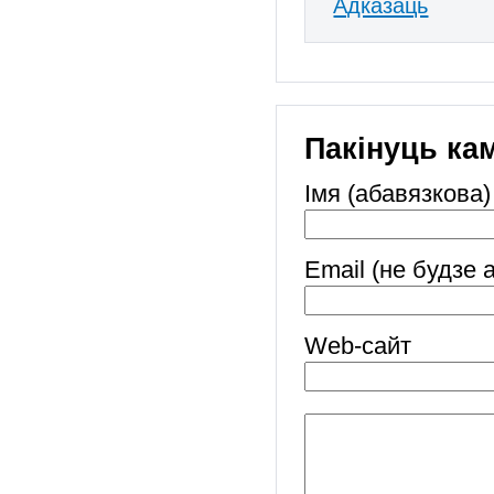
Адказаць
Пакінуць ка
Імя (абавязкова)
Email (не будзе 
Web-cайт