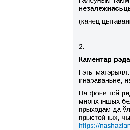
Галоўным такім
незалежнасьць
(канец цытаван
2.
Каментар рэда
Гэты матэрыял,
ігнараваньне, 
На фоне той
ра
многіх іншых бел
прыходам да ў
прыстойных, чым
https://nashazia