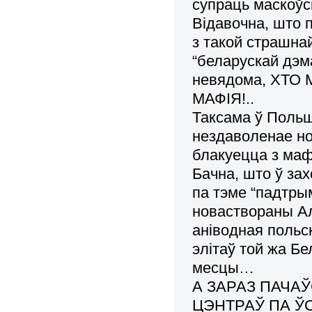
супраць маскоўс
Відавочна, што 
з такой страшна
“беларускай дэм
невядома, ХТО
МАФІЯ!..
Таксама ў Польш
нездаволенае н
блакуецца з маф
Бачна, што ў за
па тэме “падтры
новаствораны Ал
аніводная польс
элітаў той жа Б
месцы…
А ЗАРАЗ ПАЧА
ЦЭНТРАЎ ПА Ў