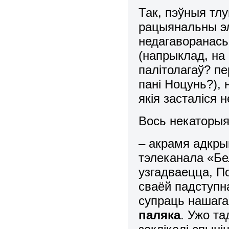
Так, пэўныя тлу
рацыянальны эл
недагаворанась
(напрыклад, на 
палітолагаў? п
пані Ноцунь?),
якія засталіся
Вось некаторыя
– акрамя адкры
тэлеканала «Бе
узгадваецца, П
сваёй падступн
супраць нашага
паляка
. Ужо та