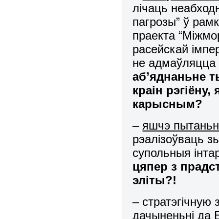
лічаць неабход
пагрозы” ў рам
праекта “Міжмо
расейскай імпер
не адмаўляцца 
аб’яднаньне т
краін рэгіёну,
карысным?
–
яшчэ пытань
рэалізоўваць з
супольныя інта
цяпер з прадс
эліты?!
– стратэгічную 
дачыненьні да 