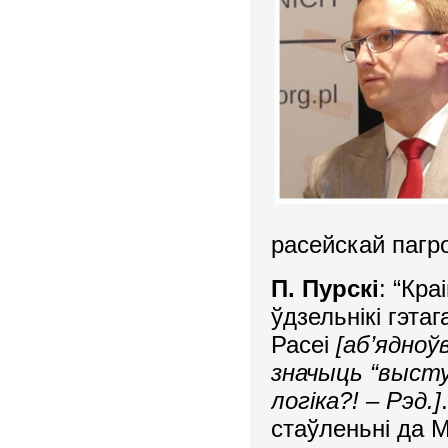
расейскай пагр
П. Пурскі
: “Кр
ўдзельнікі гэта
Расеі
[аб’ядноў
значыць “высту
логіка?! – Рэд.]
стаўленьні да М