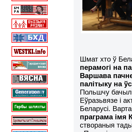
Шмат хто ў Бела
перамогі на п
Варшава пачн
палітыку на ўс
Польшчу бачылі
Еўразьвязе і а
Беларусі. Варт
праграма імя К
створаныя тады