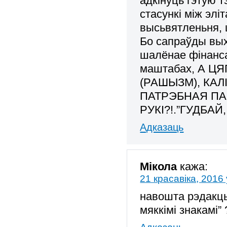
адкінуць гэтую 
стасункі між элі
высьвятленьня, ш
Бо сапраўды вых
шалёнае фінанса
маштабах, А Ц
(РАШЫЗМ), КА
ПАТРЭБНАЯ П
РУКІ?!.”ГУДБАЙ
Адказаць
Мікола
кажа:
21 красавіка, 2016 
навошта рэдакцы
мяккімі знакамі” 