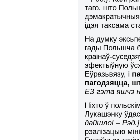
таго, што Поль
дэмакратычныя 
ідэя таксама ст
На думку эксьп
гады Польшча б
краінаў-суседз
эфектыўную ўсх
Еўразьвязу, і
п
пагодзяцца, ш
ЕЗ гэта яшчэ н
Ніхто ў польск
Лукашэнку ўда
дайшло! – Рэд.]
рэалізацыю мін