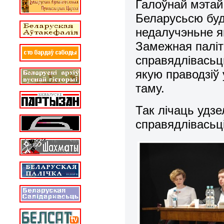
Галоўнай мэтай
Беларусьсю буд
недалучэньне я
Замежная паліт
справядлівасьц
якую праводзіў 
таму.
Так лічаць удзе
справядлівасьц