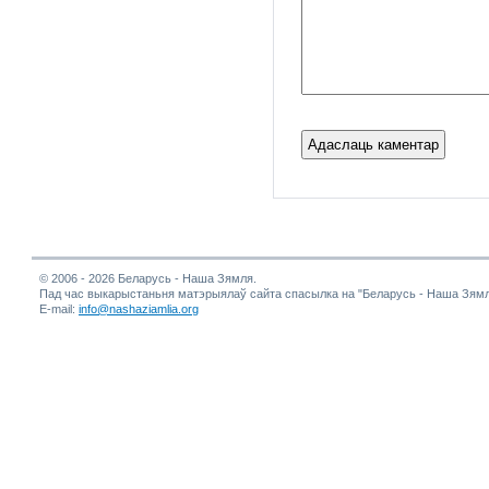
© 2006 - 2026 Беларусь - Наша Зямля.
Пад час выкарыстаньня матэрыялаў сайта спасылка на "Беларусь - Наша Зямл
E-mail:
info@nashaziamlia.org