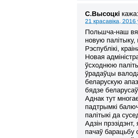
С.Высоцкі
кажа
21 красавіка, 2016 
Польшча-наш вял
новую палітыку, 
Рэспублікі, кра
Новая адмініст
ўсходнюю паліты
ўрадаўцы валод
беларускую апаз
бядзе беларусаў
Аднак тут многа
падтрымкі балюч
палітыкі да сусе
Адзін прэзідэнт, 
пачаў барацьбу 