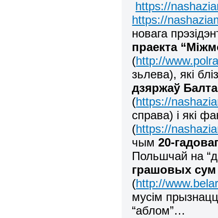
https://nashazi
https://nashazia
новага прэзідэ
праекта “Міжм
(
http://www.polr
зьлева), які блі
дзяржаў Балта
(
https://nashazi
справа) і які 
(
https://nashazi
чым
20-гадова
Польшчай на “
грашовых сум
(
http://www.belar
мусім прызнацц
“аблом”…