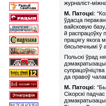
журналіст-міжна
М. Патоцкі
: “К
ўдасца перакан
вайсковую базу
й распрацоўку 
працягу якога 
бясьпечнымі ў а
Польскі ўрад н
дэмакратызацыі
супрацоўніцтва
да правоў чалав
М. Патоцкі
: “Б
Сікорскі падчас 
дэмакратызацыю