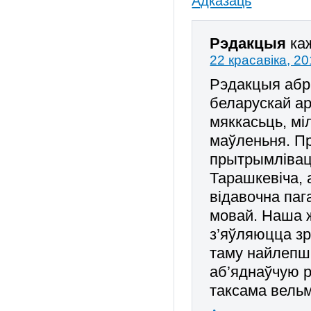
Адказаць
Рэдакцыя
ка
22 красавіка, 20
Рэдакцыя абра
беларускай а
мяккасьць, мі
маўленьня. П
прытрымлівац
Тарашкевіча, 
відавочна па
мовай. Наша 
з’яўляюцца зр
таму найлепш
аб’яднаўчую р
таксама вель