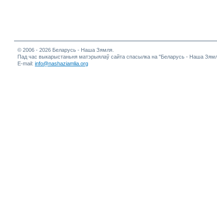
© 2006 - 2026 Беларусь - Наша Зямля.
Пад час выкарыстаньня матэрыялаў сайта спасылка на "Беларусь - Наша Зямл
E-mail:
info@nashaziamlia.org