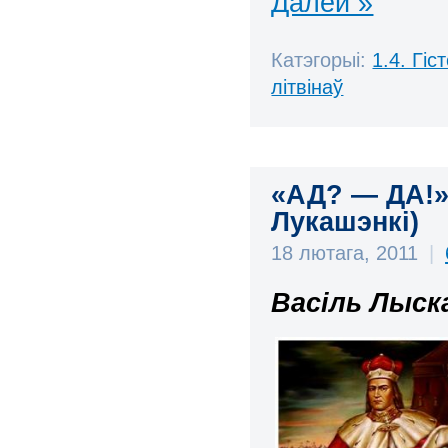
Далей »
Катэгорыі:
1.4. Гі
літвінаў
«АД? — ДА!» 
Лукашэнкі)
18 лютага, 2011
|
Вас
і
ль Лыск