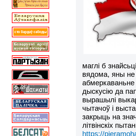
маглі б знайсьц
вядома, яны не
абмеркаваньне 
дыскусію да пап
вырашылі выкар
чытачоў і выст
закрыць на зна
літвінскіх пыта
https://pieramoha