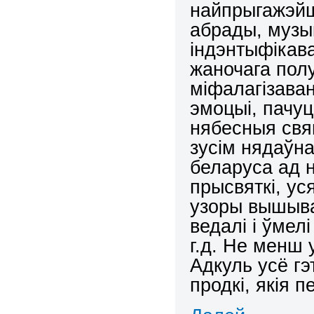
найпрыгажэйш
абрады, музык
індэнтыфікава
жаночага полу
міфалагізава
эмоцыі, пачуц
нябесныя свя
зусім нядаўн
беларуса ад н
прысвяткі, ус
узоры вышывак
ведалі і ўмелі
г.д. Не менш
Адкуль усё г
продкі, якія 