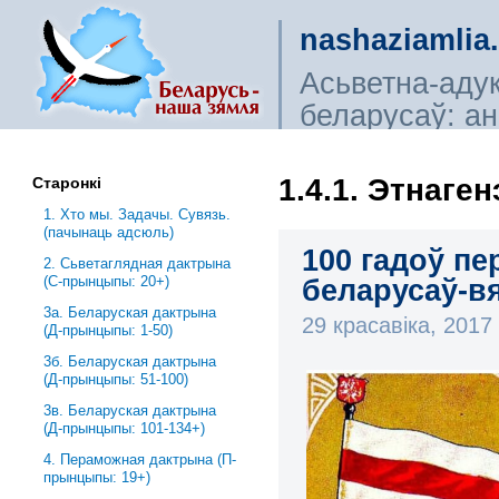
nashaziamlia
Асьветна-аду
беларусаў: ана
сьветагляды, і
1.4.1. Этнаге
Старонкі
1. Хто мы. Задачы. Сувязь.
(пачынаць адсюль)
100 гадоў пе
2. Сьветаглядная дактрына
(С-прынцыпы: 20+)
беларусаў-вя
3a. Беларуская дактрына
29 красавіка, 201
(Д-прынцыпы: 1-50)
3б. Беларуская дактрына
(Д-прынцыпы: 51-100)
3в. Беларуская дактрына
(Д-прынцыпы: 101-134+)
4. Пераможная дактрына (П-
прынцыпы: 19+)