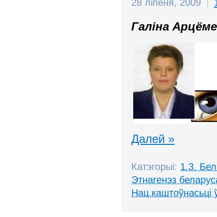
28 ліпеня, 2009
|
Галіна Арцёме
Далей »
Катэгорыі:
1.3. Бе
Этнагенэз беларуса
Нац.каштоўнасьці 