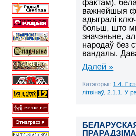
фактам), бела
важнейшыя ф
адыгралі ключ
больш, што мн
значэньне, ал
народаў без с
вандалы. Дава
Далей »
Катэгорыі:
1.4. Гі
літвінаў
,
2.1.1. У р
БЕЛАРУСКАЯ
ПРАРАДЗІМА 