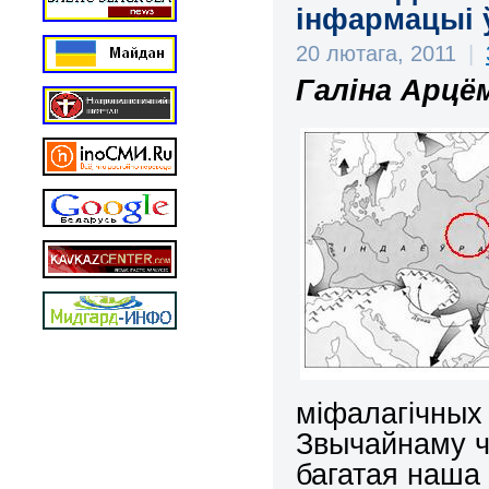
інфармацыі ў
20 лютага, 2011
|
Галіна Арцё
міфалагічных 
Звычайнаму ч
багатая наша