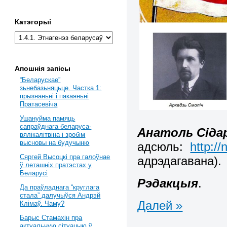
Катэгорыі
Апошнія запісы
“Беларускае”
зьнебазьняцьце. Частка 1:
прызнаньні і пакаяньні
Пратасевіча
Ушануйма памяць
сапраўднага беларуса-
Анатоль Сіда
вялікалітвіна і зробім
высновы на будучыню
адсюль:
http:/
Сяргей Высоцкі пра галоўнае
адрэдагавана).
ў леташніх пратэстах у
Беларусі
Рэдакцыя
.
Да праўладнага “круглага
стала” далучыўся Андрэй
Далей »
Клімаў. Чаму?
Барыс Стамахін пра
актуальную сітуацыю ў