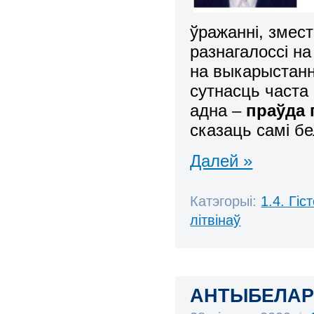
ўражанні, змес
разнагалоссі на
на выкарыстанн
сутнасць часта 
адна –
праўда 
сказаць самі б
Далей »
Катэгорыі:
1.4. Гі
літвінаў
АНТЫБЕЛАР