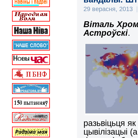
29 верасня, 2013
|
Віталь Хром
Астроўскі
.
разьвіцьця як
цывілізацыі (