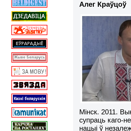
Алег Краўцоў
Мінск. 2011. В
супраць каго-не
нацыі ў незале