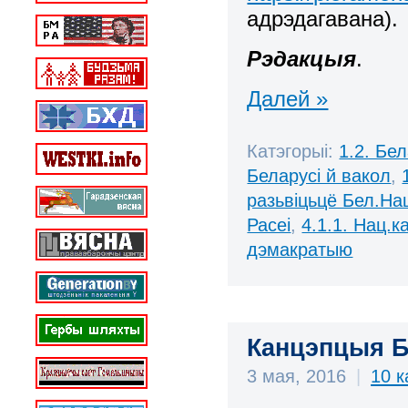
адрэдагавана).
Рэдакцыя
.
Далей »
Катэгорыі:
1.2. Бе
Беларусі й вакол
,
разьвіцьцё Бел.Нац
Расеі
,
4.1.1. Нац.к
дэмакратыю
Канцэпцыя Б
3 мая, 2016
|
10 