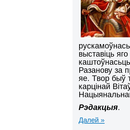
рускамоўнась
выставіць яг
каштоўнасьць
Разанову за п
яе. Твор быў 
карцінай Вітаў
Нацыянальнай 
Рэдакцыя
.
Далей »