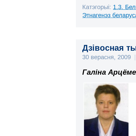
Катэгорыі:
1.3. Бе
Этнагенэз беларуса
Дзівосная т
30 верасня, 2009
|
Галіна Арцёме