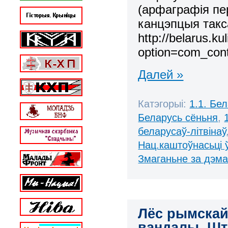
(арфаграфія пе
канцэпцыя такс
http://belarus.ku
option=com_con
Далей »
Катэгорыі:
1.1. Бе
Беларусь сёньня
,
беларусаў-літвінаў
Нац.каштоўнасьці 
Змаганьне за дэм
Лёс рымскай 
вандалы. Шт