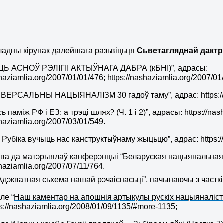
адны кірунак далейшага разьвіцьця
Сьветагляднай дакт
ЦЬ АСНОЎ РЭЛІГІІ АКТЫЎНАГА ДАБРА (кБНІ)”, адрасы:
shaziamlia.org/2007/01/01/476; https://nashaziamlia.org/2007/01
ІВЕРСАЛЬНЫ НАЦЫЯНАЛІЗМ 30 гадоў таму”, адрас: https://n
ь паміж РФ і ЕЗ: а трэці шлях? (Ч. 1 і 2)”, адрасы: https://na
shaziamlia.org/2007/03/01/549.
к Рубіка вучыць нас канструктыўнаму жыцьцю”, адрас: https:/
ва да матэрыялаў канферэнцыі “Беларуская нацыянальная і
shaziamlia.org/2007/07/11/764.
“Адэкватная сьхема нашай рэчаіснасьці”, пачынаючы з часткі
ле “
Наш каментар на апошнія артыкулы рускіх нацыяналіст
ps://nashaziamlia.org/2008/01/09/1135/#more-1135
;