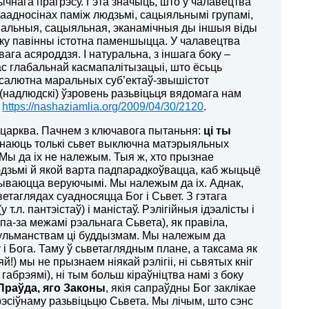
чнага прагрэсу. Гэта значыць, што ў чалавецтва
маадносінах паміж людзьмі, сацыяльнымі групамі,
ыянальныя, сацыяльная, эканамічныя ды іншыя віды
еку павінны істотна паменшыцца. У чалавецтва
вага асяроддзя. І натуральна, з іншага боку –
ас глабальнай касмапалітызацыі, што ёсьць
бсалютна маральных суб’ектаў-звышістот
і (надлюдскі) ўзровень разьвіцьця вядомага нам
:
https://nashaziamlia.org/2009/04/30/2120
.
я, царква. Пачнем з ключавога пытаньня:
ці ты
знаюць толькі сьвет выключна матэрыяльных
 Мы да іх не належым. Тыя ж, хто прызнае
 людзьмі й якой варта падпарадкоўвацца, каб жыцьцё
зываюцца веруючымі. Мы належым да іх. Аднак,
сьветаглядах суадносяцца Бог і Сьвет. З гэтага
т.л. пантэістаў) і маністаў. Рэлігійныя ідэалісты і
а па-за межамі рэальнага Сьвета), як правіла,
сульманствам ці буддызмам. Мы належым да
 і Бога. Таму ў сьветаглядным плане, а таксама як
!) мы не прызнаем ніякай рэлігіі, ні сьвятых кніг
габрэямі), ні тым больш кіраўніцтва намі з боку
 Праўда, яго Законы
, якія сапраўдны Бог заклікае
рэсіўнаму разьвіцьцю Сьвета. Мы лічым, што сэнс