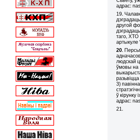
Сьвету, у
адрас: nas
19. Чалав
дэградацы
другой фо
дэградацы
таго, ХТО
артыкуле “
20
. Персь
адначасо
людскай ц
ўмовы на 
выкарыста
разьвіцца
3) павінн
стратэгіч
ў кірунку 
адрас: nas
21.