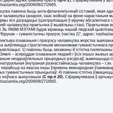
жо даўно адлюстравана праз
С пр-п 2
). Сфармулявана ў арты
haziamlia.org/2009/08/27/2665.
ецтва павінна быць анта-філагенетычнай сістэмай, якая а
і чалавецтва (анархія, хаас войнаў на фоне нарастаньня ма
рмы яго дэградацыі (цэнтралізацыя ў кірунку абсалютнага 
яй чалавецтва практычна ў жывёльны стан). Практычнае 
 і ЗЬ ЯКІМІ МЭТАМІ будзе кіраваць нашай людскай цывіліза
Кірунак – гуманістычны прагрэс (частка 2)”, адрас: nashazia
пектыва існаваньня і прагрэсу чалавецтва жорстка зьвязана
ва зьяўляюцца
стратэгічнымі
механізмамі гуманістычнага пра
ывілізацыі: 1) павінны быць захаваны й істотна палепшаны
Зямлі – асяроддзе існаваньня людзей і ўсіх іншых жывых а
ньне неаднаўляльных прыродных рэсурсаў, зьменшыцца пам
 натуральная ўнутраная разнастайнасьць чалавецтва – г.зн
а перайсьці на якасна іншы ўзровень міжнароднае ўзаемака
ных гуманістычных прынцыпаў; 4) павінна істотна ўзмацніц
іх поўнага зьнішчэньня (
С пр-п 20
). Сфармулявана ў артыкуле
haziamlia.org/2009/08/27/2665.