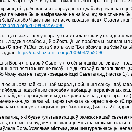
ана ў артыкуле “Кірунак – гуманістычны прагрэс (частка 2)”,
й крыніцай здабываньня сапраўдных ведаў аб рэчаіснасьці, 
вука пачынае быць накіраванай не на ісьціну, яна спыняе бы
а ўсім? альбо Чаму нам не пасуе крэацыянісцкі Сьветагляд (ч
shaziamlia.org/2009/04/25/2096
.
янісцкі сьветагляд у шэрагу сваіх палажэньняў не адпавяда
ць людскія слабасьці й аб’ектыўныя праблемы, зьвязаныя з 
ць (
С пр-п 7)
.
Запісана ў артыкуле “Бог збоку ці ва ўсім? а
”, адрас:
https://nashaziamlia.org/2009/04/25/2096
.
дны Бог, які стварыў Сьвет у яго сёньняшнім выглядзе і прац
іншыя “сьвятыя кнігі” не пісаў і не дыктаваў. Іх пісалі людзі (
С
бо Чаму нам не пасуе крэацыянісцкі Сьветагляд (частка 1)”,
я ня ёсьць адзінай крыніцай маралі, набыцьця сэнсу і паўна
 Найбольш надзейным спосабам набыцьця пералічаных каш
а праўдзе, справядлівасьці, накіраванае на дабро, прагрэс)
сьмечаньня, дэградацыі, паразітычнага выкарыстаньня (
С пр
 нам не пасуе крэацыянісцкі Сьветагляд (частка 2)”, адрас: 
ьветагляд, які будзе культывавацца ў рамках нашай сьветаг
ыць, што мы ня будзем прызнаваць Бога за межамі рэальнага
аўлела Бога. Усялякая містыка, звышнатуральнасьць, непазн