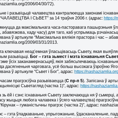
shaziamlia.org/2006/04/30/72).
ньне і разьвіцьцё чалавецтва кантралюецца законамі існаван
“ЧАЛАВЕЦТВА І СЬВЕТ” за 14 траўня 2006 г. (адрас:
https:/
імкнуцца да максімальнага часа-пасторавага пашырэньня ўл
і, абавязкова, хаду часу) для таго, каб успрымаць рэчаінась
ана ў артыкуле “Максімальна вялікія прастора і час – абав
shaziamlia.org/2009/03/31/2013.
эта ключавая неад’емная ўласьцівасьць Сьвету,
якая выяўля
ным разьвіцьці.
Бог – гэта зьмест і мэта існаваньня Сьве
тэме ўсіх заканамернасьцяў, якія забясьпечваюць існаваньне
 да дасягненьня чарговага, усё больш высокага ўзроўню Яго 
ана ў артыкуле “Сьвет і Бог”, адрас:
https://nashaziamlia.o
з часам прагрэсіўна разьвіваецца (
С пр-п 5
). Запісана ў арт
ацыянісцкі Сьветагляд (частка 1)”, адрас:
https://nashaziamli
 а зь ёй і сэнс існаваньня Сьвету заключаюцца ня ў сьмер
асу жыцьця любога чалавека і ўсяго чалавецтва) прагрэсіўны
Кірунак – гуманістычны прагрэс (частка 2)”, адрас: nashazia
эс – гэта ўладкаваньне, упрыгожаньне, ўдасканаленьне, па