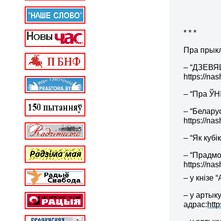
* * *
Пра прыкл
– “ДЗЕВЯ
https://na
– “Пра ЎН
– “Беларус
https://na
– “Як кубі
–
“Прадмо
https://na
–
у кнізе 
– у артыку
адрас:
htt