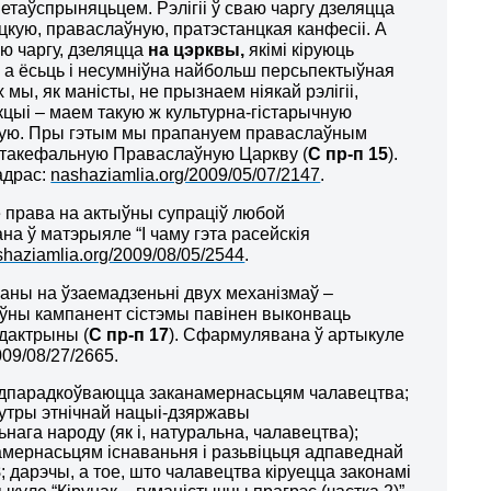
етаўспрыняцьцем. Рэлігіі ў сваю чаргу дзеляцца
ліцкую, праваслаўную, пратэстанцкая канфесіі. А
аю чаргу, дзеляцца
на
цэрквы,
якімі кіруюць
 а ёсьць і несумніўна найбольш персьпектыўная
ы, як маністы, не прызнаем ніякай рэлігіі,
акцыі – маем такую ж культурна-гістарычную
ўную. Пры гэтым мы прапануем праваслаўным
ўтакефальную Праваслаўную Царкву (
С пр-п 15
).
 адрас:
nashaziamlia.org/2009/05/07/2147
.
е права на актыўны супраціў любой
на ў матэрыяле “І чаму гэта расейскія
ashaziamlia.org/2009/08/05/2544
.
ваны на ўзаемадзеньні двух механізмаў –
сіўны кампанент сістэмы павінен выконваць
 дактрыны (
С пр-п 17
). Сфармулявана ў артыкуле
009/08/27/2665.
 падпарадкоўваюцца заканамернасьцям чалавецтва;
нутры этнічнай нацыі-дзяржавы
га народу (як і, натуральна, чалавецтва);
мернасьцям існаваньня і разьвіцьця адпаведнай
8
; дарэчы, а тое, што чалавецтва кіруецца законамі