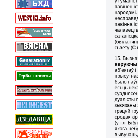
у гуманіс
павінен і
народамі.
несправяд
павінна іс
чалавецтв
сатанісцк
(біялагіч
сьвету
(
С 
15. Вызна
веруюч
аб’ектаў 
прысутнас
было паўн
ёсьць нек
суаднясень
дуалісты п
зьвязаны 
трэцяй гр
сродак кі
(у т.л. Бі
якога-неб
вывучаць,