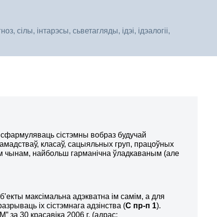
, сілы, інтарэсы, сьветагляды, ідэі, ідэалогіі,
ы сфармуляваць сістэмны вобраз будучай
рамадстваў, класаў, сацыяльных груп, працоўных
шым чынам, найбольш гарманічна ўладкаваным (але
б’екты максімальна адэкватна ім самім, а для
разрываць іх сістэмнага адзінства (
С пр-п 1
).
за 30 красавіка 2006 г. (адрас: