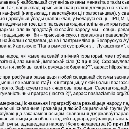
лавека ў найбольшай ступені зьвязаны менавіта з такім сьв
іі
. Так, напрыклад, хрысьціянская рэлігія дзеліцца на ката
 канфесіі (напрыклад, паваслаўная ці пратэстанцкая), у св
я царкоўныя ўлады (напрыклад, у Беларусі ёсьць ПРЦ МП,
гледзячы на тое, што па сьветаглядна-палітычных крытэрах м
 царквы, але як прадстаўнікі свайго народу, мы – сябры рэд
ю традыцыю як і ён – хрысьціянскую, пераважна правасла
 найбольш спадзявацца на і падтрымліваць Беларускую А
вана ў артыкуле “
Папа рымскі сустрэўся з… Лукашэнкам
”,
ны народ, які жыве на сваёй этнічнай тэрыторыі, мае поўна
зітнай, злачыннай, імперскай сіле (
С пр-п 16
). Сфармулява
сты ня любяць, калі іх рэжуць як баранаў?”, адрас:
https://n
с прагрэсіўнага разьвіцьця любой складанай сістэмы засна
яцыі яе кампанентаў і іх інтэграцыі, у якой больш прагрэ
ю ролю. Зафіксуем гэта як чарговы прынцып Сьветагляднай
 гуманістычны прагрэс (частка 2)”, адрас: nashaziamlia.org/2
амернасьці існаваньня і прагрэсіўнага разьвіцьця народу
насьці існаваньня і разьвіцьця любой сацыяльнай групы ў
оўваюцца заканамернасьцям існаваньня дзяржаваўтваральна
насьці жыцьця асобных людзей падпарадкоўваюцца закана
й групы, адпаведнага народу і ўсяго чалавецтва (
С пр-п 1