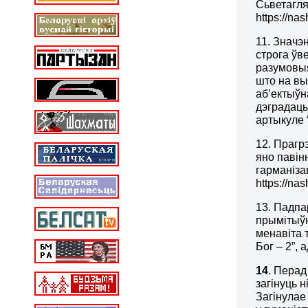
Сьветагл
https://na
11. Значэ
строга ўв
разумовыя
што на вы
аб’ектыўн
дэградацы
артыкуле “
12. Прагр
яно павін
гарманіза
https://na
13. Падпа
прымітыўн
менавіта т
Бог – 2”, 
14
. Перад
загінуць 
Загінулае