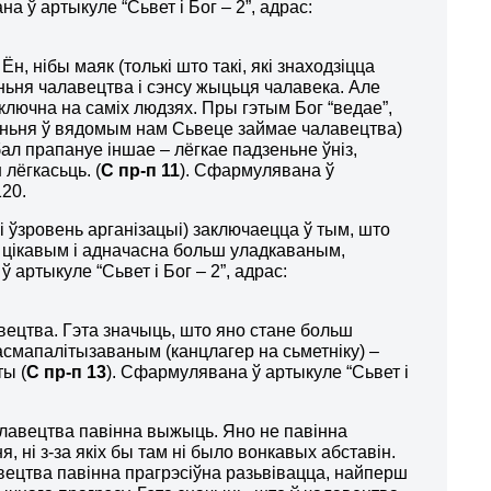
а ў артыкуле “Сьвет і Бог – 2”, адрас:
. Ён, нібы маяк (толькі што такі, які знаходзіцца
ваньня чалавецтва і сэнсу жыцьця чалавека. Але
лючна на саміх людзях. Пры гэтым Бог “ведае”,
сёньня ў вядомым нам Сьвеце займае чалавецтва)
ал прапануе іншае – лёгкае падзеньне ўніз,
лёгкасьць. (
С пр-п 11
). Сфармулявана ў
120.
і ўзровень арганізацыі) заключаецца ў тым, што
 цікавым і адначасна больш уладкаваным,
 артыкуле “Сьвет і Бог – 2”, адрас:
вецтва. Гэта значыць, што яно стане больш
смапалітызаваным (канцлагер на сьметніку) –
ты (
С пр-п 13
). Сфармулявана ў артыкуле “Сьвет і
лавецтва павінна выжыць. Яно не павінна
 ні з-за якіх бы там ні было вонкавых абставін.
ецтва павінна прагрэсіўна разьвівацца, найперш