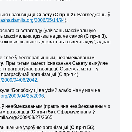
ьня і разьвіцьця Сьвету (
С пр-п 2
). Разгледжаны ў
/nashaziamlia.org/2006/05/14/94
).
аснага сьветагляду (улічваць максімальную
ць максімальна адэкватна да яе самой (
С пр-п 3
).
язковыя чыньнікі адэкватнага сьветагляду”, адрас:
е сябе
ў бесперапынным, неабмежаваным
ту
. Пры гэтым
зьмест
існаваньня Сьвету выяўляе
 і прагрэсіўнае разьвіцьцё Сьвету
, а
мэта
–
у
прагрэсіўнай арганізацыі (С пр-п 4
).
rg/2009/04/06/2042
.
ыкуле “Бог збоку ці ва ўсім? альбо Чаму нам не
a.org/2009/04/25/2096
.
ці, а ў неабмежаваным (практычна неабмежаваным з
м разьвіцьці (
С пр-п 5а
). Сфармулявана ў
mlia.org/2009/08/27/2665.
двышэньне ўзроўню арганізацыі (
С пр-п 5б
).