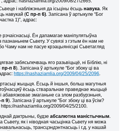
 адрас: nashaziamlia.org/2009/08/27/2665.
Сьвеце і набліжэньня да ісьціны ёсьць
навука
. Як
ць навукай (
С пр-п 6)
. Запісана ў артыкуле “Бог
астка 1)”, адрас:
е рэчаіснасьці. Ён дапамагае маніпулятыўна
пазнаньнем Сьвету. У сувязі з гэтым ён нам не
льбо Чаму нам не пасуе крэацыянісцкі Сьветагляд
ягвае забясьпечваць яго разьвіцьцё, ні Біблію, ні
 пр-п 8
). Запісана ў артыкуле “Бог збоку ці ва
 адрас:
https://nashaziamlia.org/2009/04/25/2096
.
вартасьці жыцьця. Ёсьць й іншыя, больш магутныя
тоўнасцяў ёсьць стваральнае праведнае жыцьцё
 і абавязковае змаганьне са злом разбурэньня,
-п 9
). Запісана ў артыкуле “Бог збоку ці ва ўсім?
https://nashaziamlia.org/2009/04/25/2100.
ляднай дактрыны, будзе
абсалютна маністычным
.
 Сьвету, як і ніводная часьцінка Сьвету ня можа
авальнасьць, трансцэндэнтнасьць і г.д. у нашай