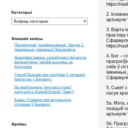
https://na
Катэгорыі
2. Існава
артыкуле 
3. Варта 
прастору 
Апошнія запісы
Сфармуляв
“Беларускае” зьнебазьняцьце. Частка 1:
https://na
прызнаньні і пакаяньні Пратасевіча
4.
Бог – г
Ушануйма памяць сапраўднага беларуса-
прагрэсіў
вялікалітвіна і зробім высновы на
сябе ў
сіс
будучыню
імкненьні
Сяргей Высоцкі пра галоўнае ў леташніх
Сфармуляв
пратэстах у Беларусі
Да праўладнага “круглага стала”
5. Сьвет 
далучыўся Андрэй Клімаў. Чаму?
пасуе крэ
Барыс Стамахін пра актуальную
5а. Мэта,
сітуацыю ў Беларусі
пазіцый ч
артыкуле “
5б. Прагр
Архівы