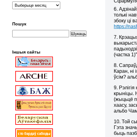
Сфармуляв
6. Адзіна
толькі на
збоку ці в
Пошук
https://na
7. Крэацы
выкарыста
падыходзі
Іншыя сайты
(частка 1)
8. Сапраў
Каран, ні 
ўсім? аль
9. Рэлігі
крыніцы.
(жыцьцё п
хаасу, за
альбо Чаму
10. Той с
Гэта знач
быць пазб