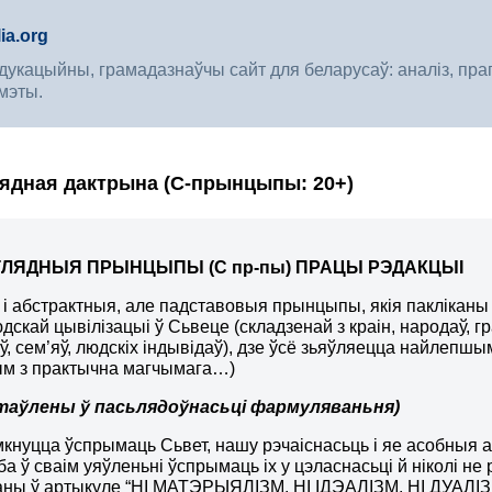
ia.org
укацыйны, грамадазнаўчы сайт для беларусаў: аналіз, прагноз
мэты.
лядная дактрына (С-прынцыпы: 20+)
ЛЯДНЫЯ ПРЫНЦЫПЫ (С пр-пы) ПРАЦЫ РЭДАКЦЫІ
ь і абстрактныя, але падставовыя прынцыпы, якія паклікан
дскай цывілізацыі ў Сьвеце (складзенай з краін, народаў, г
ў, сем’яў, людскіх індывідаў), дзе ўсё зьяўляецца найлеп
м з практычна магчымага…)
стаўлены ў пасьлядоўнасьці фармуляваньня)
імкнуцца ўспрымаць Сьвет, нашу рэчаіснасьць і яе асобныя а
ба ў сваім уяўленьні ўспрымаць іх у цэласнасьці й ніколі не 
ны ў артыкуле “НІ МАТЭРЫЯЛІЗМ, НІ ІДЭАЛІЗМ, НІ ДУАЛІЗМ” 