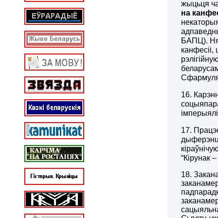
жыцьця ча
на канфес
некаторыя
адпаведны
БАПЦ). Ня
канфесіі,
рэлігійну
беларусам
Сфармуля
16. Карэн
соцыяпара
імперыялі
17. Працэ
дыферэнцы
кіраўнічу
“Кірунак –
18. Закан
заканамер
падпарадк
заканамер
сацыяльна