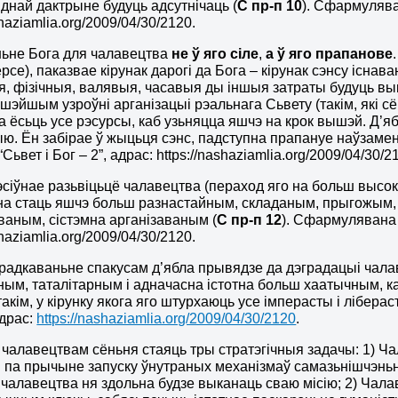
яднай дактрыне
будуць адсутнічаць
(
С пр-п 10
). Сфармуляван
shaziamlia.org/2009/04/30/2120.
ньне Бога для чалавецтва
не ў яго сіле
,
а ў яго прапанове
ерсе), паказвае кірунак дарогі да Бога – кірунак сэнсу існа
, фізічныя, валявыя, часавыя ды іншыя затраты будуць вык
шэйшым узроўні арганізацыі рэальнага Сьвету (такім, які 
а ёсьць усе рэсурсы, каб узьняцца яшчэ на крок вышэй. Д’яб
ю. Ён забірае ў жыцьця сэнс, падступна прапануе наўзамен 
Сьвет і Бог – 2”, адрас: https://nashaziamlia.org/2009/04/30/2
эсіўнае разьвіцьцё чалавецтва (пераход яго на больш высок
на стаць яшчэ больш разнастайным, складаным, прыгожым,
ваным, сістэмна арганізаваным (
С пр-п 12
). Сфармулявана ў
shaziamlia.org/2009/04/30/2120.
радкаваньне спакусам д’ябла прывядзе да дэградацыі чала
ым, таталітарным і адначасна істотна больш хаатычным, ка
акім, у кірунку якога яго штурхаюць усе імперасты і ліберас
адрас:
https://nashaziamlia.org/2009/04/30/2120
.
 чалавецтвам сёньня стаяць тры стратэгічныя задачы: 1)
Ча
ні па прычыне запуску ўнутраных механізмаў самазьнішчэньня,
 чалавецтва ня здольна будзе выканаць сваю місію; 2)
Чалав