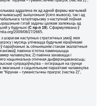
куле “Кірунак – гуманістычны прагрэс (частка 2)”,
днолькава аддалена як ад адной формы магчымай
гчымасьцяў зьнішчэньня ўсяго жывога), так і ад
глабальнага таталітарызму з наступнай поўная
вырашэньне гэтай задачы цалкам залежыць ад
цыяй у будучыні
(
С пр-п 19
). Сфармулявана ў
mlia.org/2009/08/27/2665.
 з шэрагам наступных стратэгічных умоў, якія
грэсу і мусяць улічвацца будучымі кіраўнікамі
 ў параўнаньні зь сёньняшнім станам экалагічныя
рганізмаў, павінна істотна паменшыцца
ер чалавецтва; 2) павінна захавацца і
. яго нацыянальна-этнічная дыферэнцаванасьць;
рыснае супрацоўніцтва – інтэграцыя на грунце
ца змаганьне з сацыяльнымі паразітамі чалавецтва
 “Кірунак – гуманістычны прагрэс (частка 2)”,