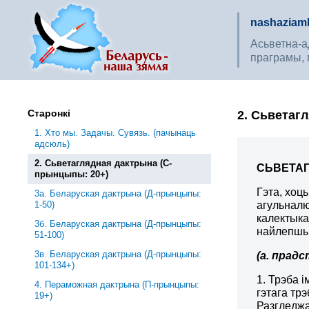
nashaziaml
Асьветна-ад
праграмы, 
Старонкі
2. Сьветаг
1. Хто мы. Задачы. Сувязь. (пачынаць
адсюль)
2. Сьветаглядная дактрына (С-
СЬВЕТАГ
прынцыпы: 20+)
Гэта, хоц
3a. Беларуская дактрына (Д-прынцыпы:
1-50)
агульналю
калектыка
3б. Беларуская дактрына (Д-прынцыпы:
найлепшы
51-100)
3в. Беларуская дактрына (Д-прынцыпы:
(а. прад
101-134+)
1. Трэба 
4. Пераможная дактрына (П-прынцыпы:
гэтага трэ
19+)
Разгледжа