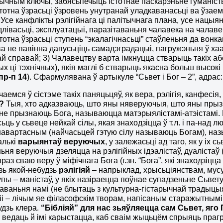
тычным ключы, забясьпечыць істотнае паскарэньне гуманісты
стотна ўзрасьці ўзровень унутранай уладкаванасьці ва ўзае
 Усе канфлікты рэлігійнага ці палітычнага плана, усе нац
лівасьці, эксплуатацыі, паразітаваньня чалавека на чалав
тотна ўзрасьці ступень “экалагічнасьці” стаўленьня да вонка
а не павінна дапусьціць самадэградацыі, пагружэньня ў ха
ай справай; 3)
Чалавецтву варта імкнуцца стварыць такіх а
ных ці тэхнічных), якія маглі б стварыць якасна больш высок
пр-п 14
). Сфармулявана ў артыкуле “Сьвет і Бог – 2”, адрас
чаемся ў сістэме такіх паняцьцяў, як вера, рэлігія, канфесі
ы?
Тыя, хто адказваюць, што яны няверуючыя, што яны пры
і не прызнаюць Бога, называюцца матэрыялістамі-атэістамі.
ьць у сьвеце нейкай сілы, якая знаходзіцца ў т.л. і па-над
авартасным (найчасьцей гэтую сілу называюць Богам), на
алькі
варыянтаў веруючых
, у залежасьці ад таго, як у іх 
ня веруючыя дзеляцца на рэлігійных ідэалістаў, дуалістаў (у 
раз сваю веру ў міфічнага Бога (г.зн. “Бога”, які знаходзіцц
зь якой-небудзь
рэлігіяй
– напрыклад, хрысьціянствам, му
упы – маністаў, у якіх назіраецца поўнае супадзеньне Сьвету
раваньня намі (не блытаць з культурна-гістарычнай традыцыяй
бліі – лічым яе філасофскім творам, напісаным старажытнымі 
удзь клера.
“Бібліяй” для нас зьяўляецца сам Сьвет, яго
 ведаць й імі карыстацца, каб сваім жыцьцём спрыяць праг