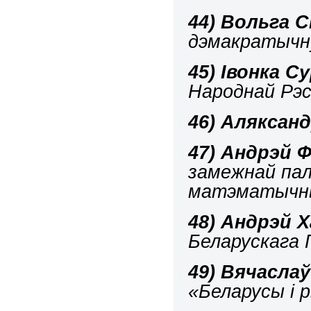
44)
Вольга 
дэмакратычну
45)
Івонка Су
Народнай Рэс
46)
Аляксанд
47)
Андрэй Ф
замежнай палі
матэматычны
48)
Андрэй Х
Беларускага
49)
Вячаслаў
«Беларусы і 