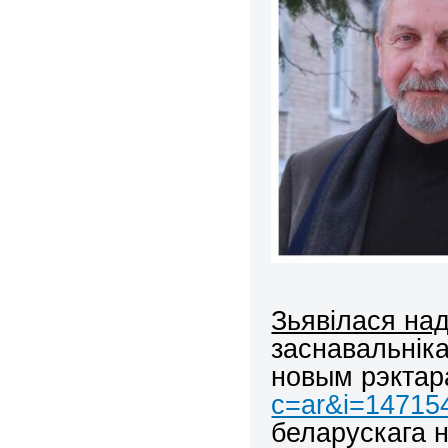
Зьявілася на
заснавальніка
новым рэкт
c=ar&i=14715
беларускага н