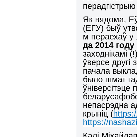
перадгістрыю 
Як вядома, Еў
(ЕГУ) быў ут
м пераехаў у 
да 2014 году
заходнікамі (
ўверсе другі 
пачала выклад
было шмат га
ўніверсітэце
беларусафобс
непасрэдна ад
крыніц (
https:
https://nashaz
Калі Міхайлав