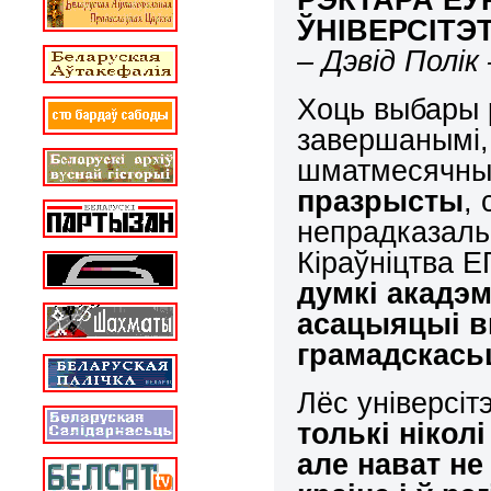
ЎНІВЕРСІТЭ
– Дэвід Полік 
Хоць выбары 
завершанымі, 
шматмесячны
празрысты
,
непрадказал
Кіраўніцтва 
думкі акадэм
асацыяцыі в
грамадскась
Лёс універсітэ
толькі нікол
але нават не