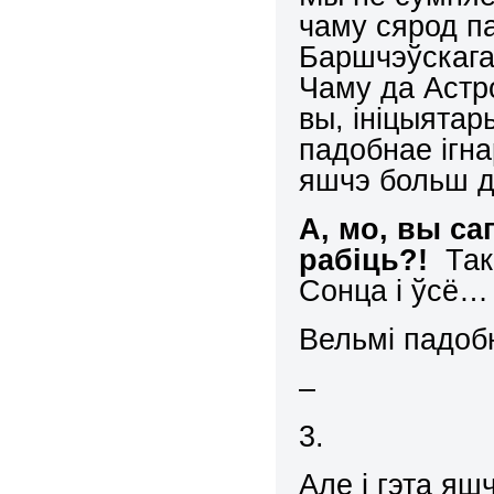
чаму сярод п
Баршчэўскага
Чаму да Астро
вы, ініцыятар
падобнае ігна
яшчэ больш д
А, мо, вы са
рабіць?!
Так
Сонца і ўсё…
Вельмі падобн
–
3.
Але і гэта яш