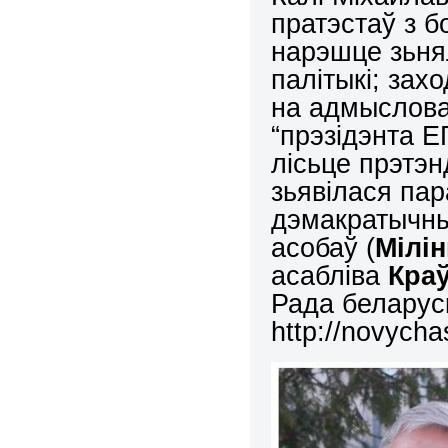
пратэстаў з 
нарэшце зьнял
палітыкі; зах
на адмыслова
“прэзідэнта Е
лісьце прэтэн
зьявілася па
дэмакратычны
асобаў (
Мілін
асабліва
Кра
Рада беларуск
http://novycha