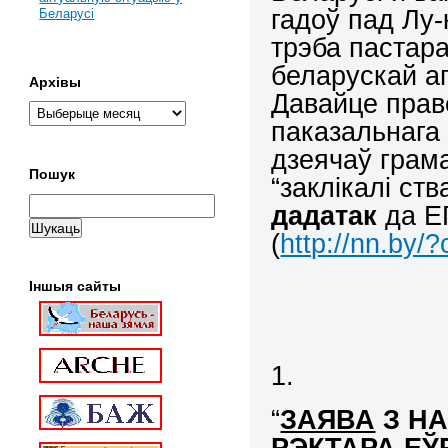
гадоў пад Лу-
Беларусі
трэба пастар
беларускай а
Архівы
Давайце прав
паказальнага 
дзеячаў грама
Пошук
“заклікалі с
дадатак
да Е
(
http://nn.by/
Іншыя сайты
1.
“
ЗАЯВА
З Н
РЭКТАРА ЕЎ