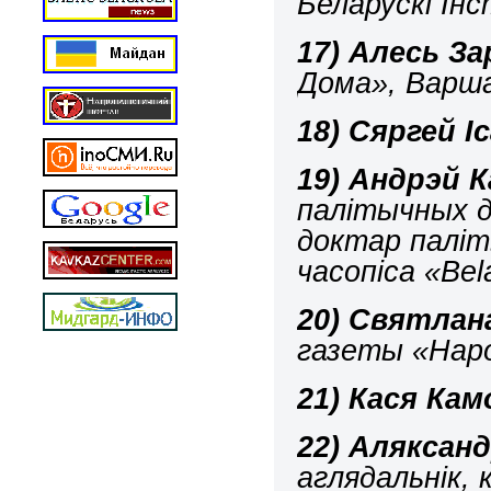
Беларускі Ін
17)
Алесь З
Дома», Варш
18)
Сяргей І
19)
Андрэй К
палітычных д
доктар паліт
часопіса «Bela
20)
Святлана
газеты «Наро
21)
Кася Кам
22)
Аляксанд
аглядальнік,