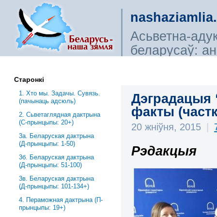
nashaziamlia
Асьветна-аду
беларусаў: ана
сьветагляды, і
Старонкі
1. Хто мы. Задачы. Сувязь.
Дэградацыя “
(пачынаць адсюль)
факты (частк
2. Сьветаглядная дактрына
(С-прынцыпы: 20+)
20 жніўня, 2015
|
3a. Беларуская дактрына
(Д-прынцыпы: 1-50)
Рэдакцыя
3б. Беларуская дактрына
(Д-прынцыпы: 51-100)
3в. Беларуская дактрына
(Д-прынцыпы: 101-134+)
4. Пераможная дактрына (П-
прынцыпы: 19+)