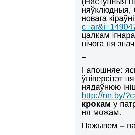
(Наступныя пі
няўклюдныя, 
новага кіраўн
c=ar&i=14904
цалкам ігнара
нічога ня зна
–
І апошняе: я
ўніверсітэт ня
нядаўнюю ініц
http://nn.by/
крокам
у пат
ня можам.
Пажывем – па