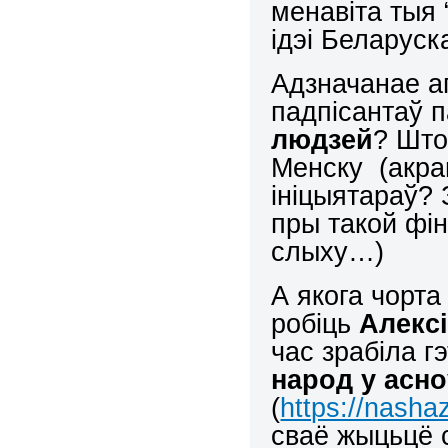
менавіта тыя 
ідэі Беларуск
Адзначанае а
падпісантаў 
людзей
? Што
Менску (акра
ініцыятараў? 
пры такой фі
слыху…)
А якога чорта
робіць
Алексі
час зрабіла г
народ у асн
(
https://nasha
сваё жыцьцё 