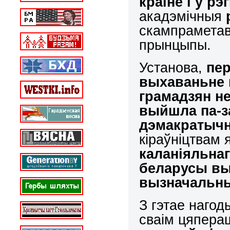
краіне і ў рэ
акадэмічныя
скампраметав
прынцыпы.
Установа,
пе
выхаван
ь
не
грамадзян н
выйшла па-з
дэмакратычн
кіраўніцтвам
каланіяльна
беларусы вы
вызначальн
З гэтае нагод
сваім цяпера