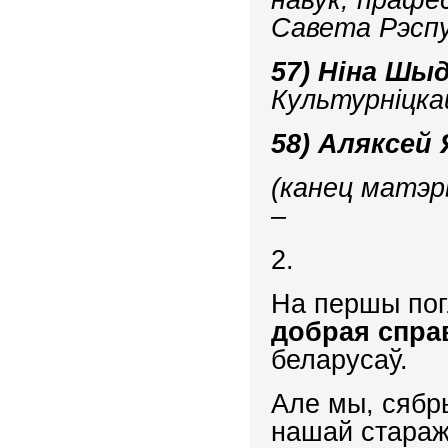
Савета Рэспу
57)
Ніна Шыд
Культурніцка
58)
Аляксей 
(канец матэр
–
2.
На першы по
добрая спра
беларусаў.
Але мы, сябр
нашай старажы