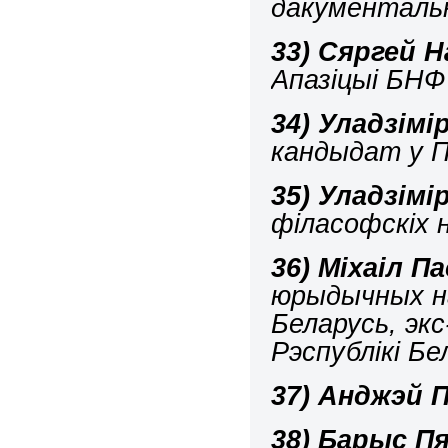
дакументальн
33)
Сяргей 
Апазіцыі БНФ 
34)
Уладзімі
кандыдат у П
35)
Уладзімі
філасофскіх 
36)
Міхаіл П
юрыдычных н
Беларусь, эк
Рэспублікі Бе
37)
Анджэй 
38)
Барыс Пя