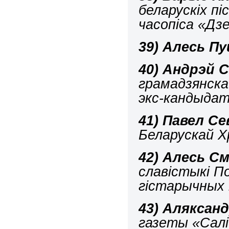
беларускіх пі
часопіса «Дз
39)
Алесь Пу
40)
Андрэй С
грамадзянска
экс-кандыдат
41)
Павел С
Беларускай Х
42)
Алесь См
славістыкі П
гістарычных 
43)
Аляксанд
газеты «Салі