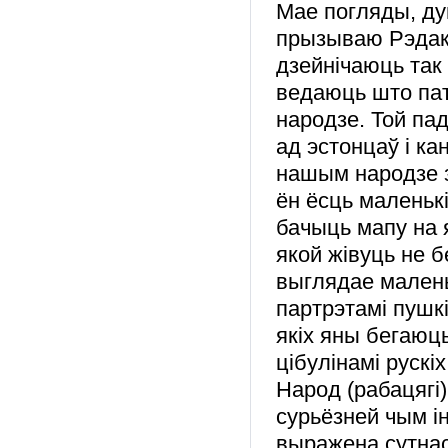
Мае погляды, ду
прызываю Рэдак
дзейнічаюць так
ведаюць што па
народзе. Той па
ад эстонцаў і к
нашым народзе з
ён ёсць маленькі
бачыць мапу на я
якой жівуць не б
выглядае малень
партрэтамі пушк
якіх яны бегаюц
цібулінамі рускіх ц
Народ (рабацягі)
сурьёзней чым і
выражена сутнасц