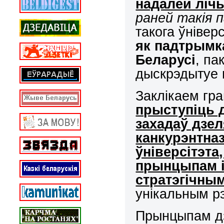
надалей ліч
раней такія 
такога ўнівер
як падтрымк
Беларусі
, па
дыскрэдытуе 
Заклікаем гр
прыступіць 
захадаў дзел
канкурэнтна
ўніверсітэта
прынцыпам 
стратэгічны
унікальным р
Прынцыпам дз