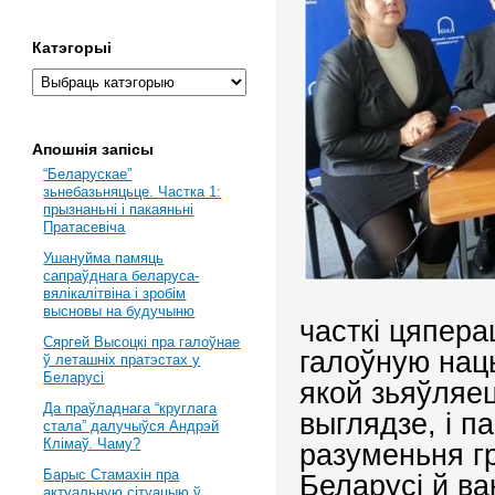
Катэгорыі
Апошнія запісы
“Беларускае”
зьнебазьняцьце. Частка 1:
прызнаньні і пакаяньні
Пратасевіча
Ушануйма памяць
сапраўднага беларуса-
вялікалітвіна і зробім
высновы на будучыню
часткі цяпера
Сяргей Высоцкі пра галоўнае
галоўную нац
ў леташніх пратэстах у
Беларусі
якой зьяўляе
Да праўладнага “круглага
выглядзе, і п
стала” далучыўся Андрэй
Клімаў. Чаму?
разуменьня г
Барыс Стамахін пра
Беларусі й в
актуальную сітуацыю ў