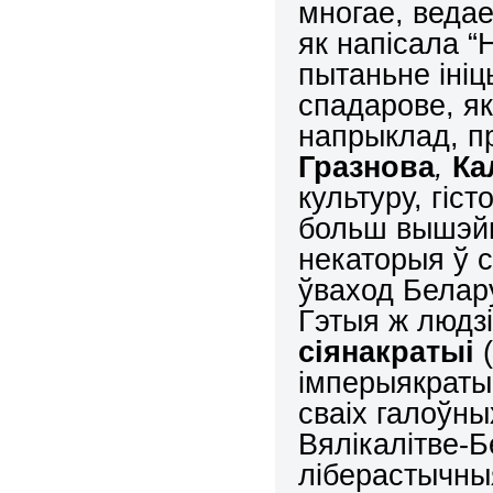
многае, ведае
як напісала “
пытаньне ініц
спадарове, як
напрыклад, п
Гразнова
,
Ка
культуру, гі
больш вышэйш
некаторыя ў с
ўваход Белару
Гэтыя ж людз
сіянакратыі
імперыякратыі
сваіх галоўны
Вялікалітве-
ліберастычныя