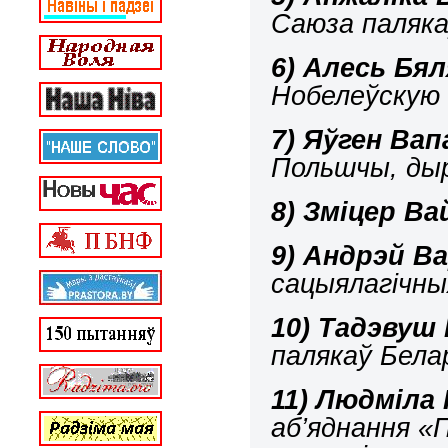
Саюза паляка
6)
Алесь Бял
Нобелеўскую 
7)
Яўген Вап
Польшчы, ды
8)
Зміцер Ва
9)
Андрэй Ва
сацыялагічны
10)
Тадэвуш 
палякаў Бела
11)
Людміла 
аб’яднання «