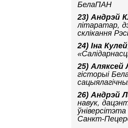
БелаПАН
23)
Андрэй К
літаратар, д
склікання Рэс
24)
Іна Кулей
«Салідарнасц
25)
Аляксей 
гісторыі Бел
сацыялагічны
26)
Андрэй Л
навук, дацэн
ўніверсітэта
Санкт-Пецер