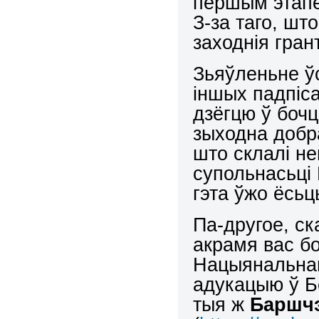
першым этапе
З-за таго, шт
заходнія гран
Зьяўленьне ў
іншых падпіса
дзёгцю ў боч
зыходна добра
што склалі не
супольнасьці 
гэта ўжо ёсь
Па-другое, ск
акрамя вас бо
Нацыянальнаг
адукацыю ў Б
тыя ж
Баршчэ