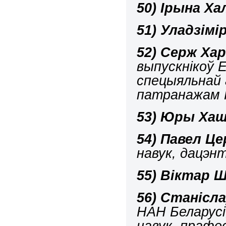
50)
Ірына Ха
51)
Уладзімі
52)
Серж Ха
выпускнікоў Е
спецыяльнай 
патранажам 
53)
Юры Хаш
54)
Павел Це
навук, дацэн
55)
Віктар Ш
56)
Станісла
НАН Беларусі
навук, прафе