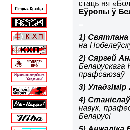
стаць ня «Бо
Еўропы ў Бе
–
1)
Святлана 
на Нобелеўск
2)
Сяргей Ан
Беларускага
прафсаюзаў
3)
Уладзімір
4)
Станіслаў
навук, прафе
Беларусі
5)
Анжаліка 