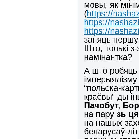
мовы, як міні
(
https://nasha
https://nashaz
https://nashaz
заняць першу
Што, толькі з
намінантка?
А што робяць 
імперыялізму 
“польска-карт
краёвы” ды ін
Пачобут, Бо
на пару
зь ця
на нашых зах
беларусаў-літ