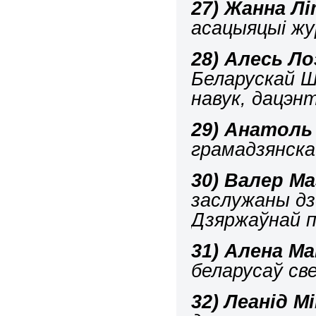
27)
Жанна Лі
асацыяцыі жу
28)
Алесь Ло
Беларускай Ш
навук, дацэн
29)
Анатоль
грамадзянска
30)
Валер Ма
заслужаны дз
Дзяржаўнай п
31)
Алена Ма
беларусаў с
32)
Леанід М