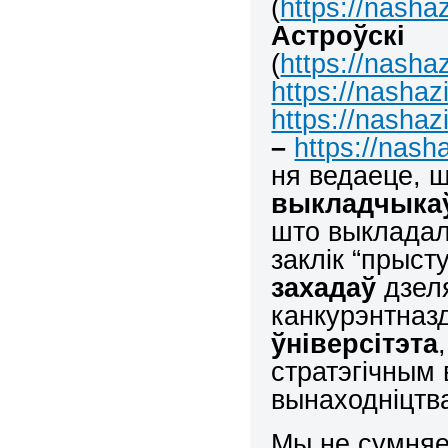
(
https://nasha
Астроўскі
(
https://nasha
https://nashaz
https://nashaz
–
https://nash
ня ведаеце, 
выкладчыка
што выкладал
заклік “прыст
захадаў
дзел
канкурэнтназ
ўніверсітэта
стратэгічным 
вынаходніцтв
Мы не сумняе