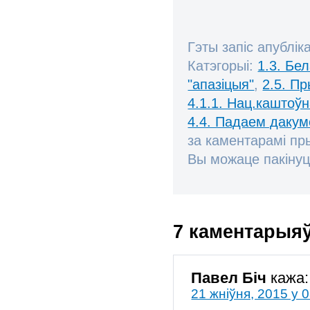
Гэты запіс апублік
Катэгорыі:
1.3. Бе
"апазіцыя"
,
2.5. П
4.1.1. Нац.каштоўн
4.4. Падаем дакум
за каментарамі п
Вы можаце пакінуц
7 каментарыя
Павел Біч
кажа:
21 жніўня, 2015 у 