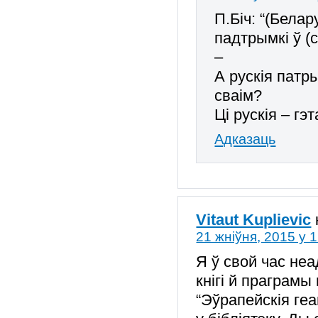
П.Біч: “(Бела
падтрымкі ў (с
–
А рускія пат
сваім?
Ці рускія – г
Адказаць
Vitaut Kuplievic
21 жніўня, 2015 у 
Я ў свой час неа
кнігі й праграмы
“Эўрапейскія геа