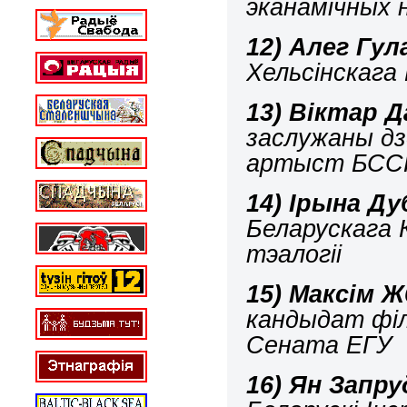
эканамічных 
12)
Алег Гул
Хельсінскага
13)
Віктар Д
заслужаны д
артыст БССР
14)
Ірына Ду
Беларускага 
тэалогіі
15)
Максім Ж
кандыдат філ
Сената ЕГУ
16)
Ян Запру