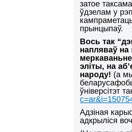
затое таксама
ўдзелам у рэ
кампраметацы
прынцыпаў.
Вось так “д
напляваў на 
меркаваньне
эліты, на аб
народу!
(а мы
беларусафобы
ўніверсітэт т
c=ar&i=15075
Адзіная кары
адкрыліся во