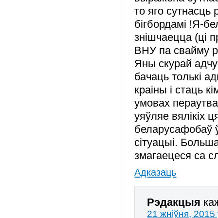
то яго сутнасць 
бігбордамі !Я-бе
знішчаецца (ці 
ВНУ па свайму р
Яны скурай адчу
бачаць толькі ад
краіны і стаць к
умовах пераутва
уяўляе вялікіх 
беларусафобаў ў
сітуацыі. Больш
змагаецеся са с
Адказаць
Рэдакцыя
ка
21 жніўня, 2015 