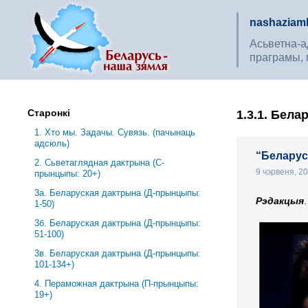
nashaziaml
Асьветна-ад
праграмы, 
Старонкі
1.3.1. Бела
1. Хто мы. Задачы. Сувязь. (пачынаць
адсюль)
“Беларус
2. Сьветаглядная дактрына (С-
9 чэрвеня, 2
прынцыпы: 20+)
3a. Беларуская дактрына (Д-прынцыпы:
Рэдакцыя
.
1-50)
3б. Беларуская дактрына (Д-прынцыпы:
51-100)
3в. Беларуская дактрына (Д-прынцыпы:
101-134+)
4. Пераможная дактрына (П-прынцыпы:
19+)