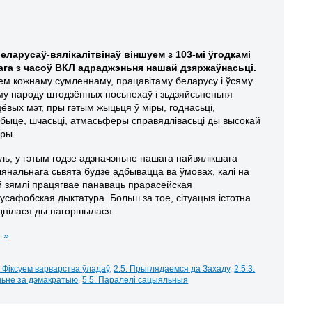
беларусаў-вялікалітвінаў віншуем з
103-мі ўгодкамі
га з часоў ВКЛ адраджэньня нашай дзяржаўнасьці
.
м кожнаму сумленнаму, працавітаму беларусу і ўсяму
у народу штодзённых посьпехаў і зьдзяйсьненьня
ёвых мэт, пры гэтым жыцьця ў міры, годнасьці,
быце, шчасьці, атмасьферы справядлівасьці ды высокай
уры.
ль, у гэтым годзе адзначэньне нашага найвялікшага
янальнага сьвята будзе адбывацца ва ўмовах, калі на
 зямлі працягвае панаваць прарасейская
усафобская дыктатура. Больш за тое, сітуацыя істотна
днілася ды пагоршылася.
 »
. Фіксуем варварства ўладаў
,
2.5. Прыглядаемся да Захаду
,
2.5.3.
аньне за дэмакратыю
,
5.5. Паралелі сацыяльныя