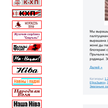
Мы вырашыл
палітуцека
вырашана з
жонкі ды па
блогерамі 
Прычына на
рэдакцыі. З
Далей »
Катэгорыі:
1.
ЕўраЗьвязу
,
Змаганьне з