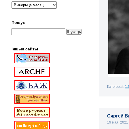
Пошук
Іншыя сайты
Катэгорыі:
1.
Сяргей В
19 мая, 202