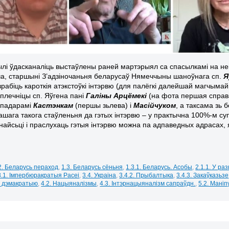
і ўдасканаліць выстаўлены раней мартэрыял са спасылкамі на нека
ча, старшыні З’адзіночаньня беларусаў Нямеччыны шаноўнага сп.
Я
рабіць кароткія атэкстоўкі інтэрвю (для палёгкі далейшай магчымай
плечніцы сп. Яўгена пані
Галіны Арцёмекі
(на фота першая справа)
спадарамі
Кастэнкам
(першы зьлева) і
Масійчуком
, а таксама зь 
шага такога стаўленьня да гэтых інтэрвю – у практычна 100%-м су
найсьці і праслухаць гэтыя інтэрвю можна па адпаведных адрасах, я
2. Беларусь пераход
,
1.3. Беларусь сёньня
,
1.3.1. Беларусь. Асобы
,
2.1.1. У ра
3.1. Імпербюракратыя Расеі
,
3.4. Украіна
,
3.4.2. Прыбалтыка
,
3.4.3. Закаўказьзе
а дэмакратыю
,
4.2. Нацыяналізмы
,
4.3. Інтэрнацыяналізм сапраўдн.
,
5.2. Мані