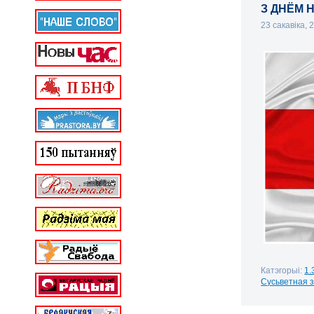
З ДНЁМ 
23 сакавіка,
Катэгорыі:
1.
Сусьветная з