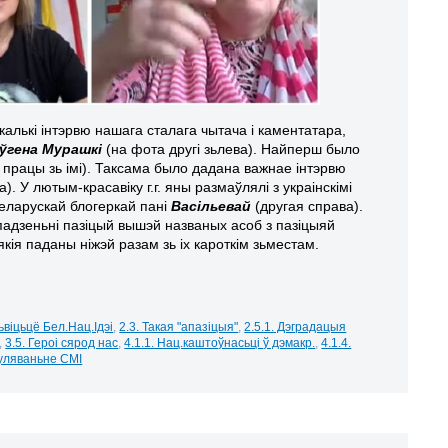
лькі інтэрвю нашага сталага чытача і каментатара,
ўгена Мурашкі
(на фота другі зьлева). Найперш было
 працы зь імі). Таксама было дадана важнае інтэрвю
. У лютым-красавіку г.г. яны размаўлялі з украінскімі
беларускай блогеркай пані
Васільевай
(другая справа).
падзеньні пазіцый вышэй названых асоб з пазіцыяй
кія паданы ніжэй разам зь іх кароткім зьместам.
зьвіцьцё Бел.Нац.Ідэі
,
2.3. Такая "апазіцыя"
,
2.5.1. Дэградацыя
,
3.5. Героі сярод нас
,
4.1.1. Нац.каштоўнасьці ў дэмакр.
,
4.1.4.
пуляваньне СМІ