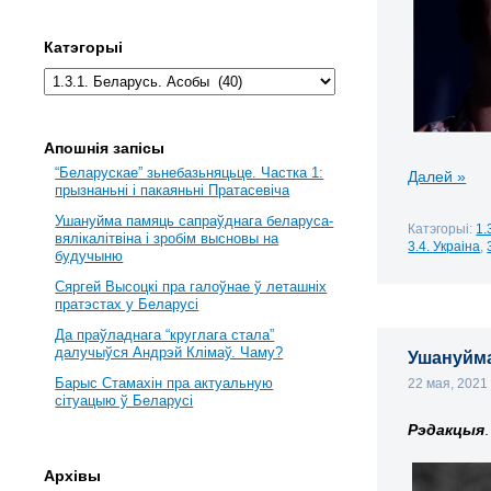
Катэгорыі
Апошнія запісы
“Беларускае” зьнебазьняцьце. Частка 1:
Далей »
прызнаньні і пакаяньні Пратасевіча
Ушануйма памяць сапраўднага беларуса-
Катэгорыі:
1.
вялікалітвіна і зробім высновы на
3.4. Украіна
,
будучыню
Сяргей Высоцкі пра галоўнае ў леташніх
пратэстах у Беларусі
Да праўладнага “круглага стала”
далучыўся Андрэй Клімаў. Чаму?
Ушануйма
Барыс Стамахін пра актуальную
22 мая, 202
сітуацыю ў Беларусі
Рэдакцыя
.
Архівы