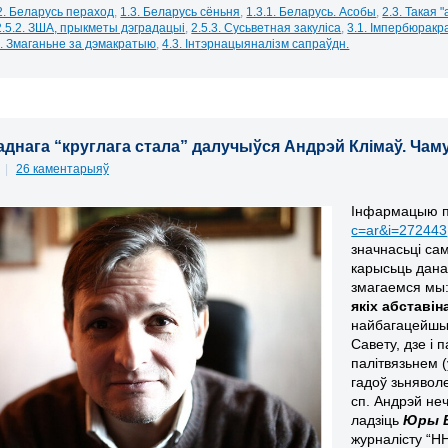
2. Беларусь пераход
,
1.3. Беларусь сёньня
,
1.3.1. Беларусь. Асобы
,
2.3. Такая 
2.5.2. ЗША, прыкметы дэградацыі
,
2.5.3. Сусьветная закуліса
,
3.1. Імпербюракр
4. Змаганьне за дэмакратыю
,
4.3. Інтэрнацыяналізм сапраўдн.
аднага “круглага стала” далучыўся Андрэй Клімаў. Чам
1
|
26 каментарыяў
Інфармацыю п
c=ar&i=272443
значнасьці са
карысьць дана
змагаемся мы
якіх абставін
найбагацейшых
Савету, дзе і
палітвязьнем 
гадоў зьнявол
сп. Андрэй неч
ладзіць
Юры В
журналісту “Н