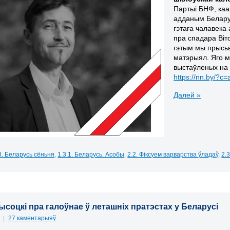
Партыі БНФ, каа
адданым Беларус
гэтага чалавека 
пра спадара Віто
гэтым мы прысь
матэрыял. Яго м
выстаўленых на
https://nn.by/?c
Далей »
3. Беларусь сёньня
,
1.3.1. Беларусь. Асобы
,
2.2. Фіксуем варварства ўладаў
,
2.
ысоцкі пра галоўнае ў леташніх пратэстах у Беларусі
1
|
27 каментарыяў