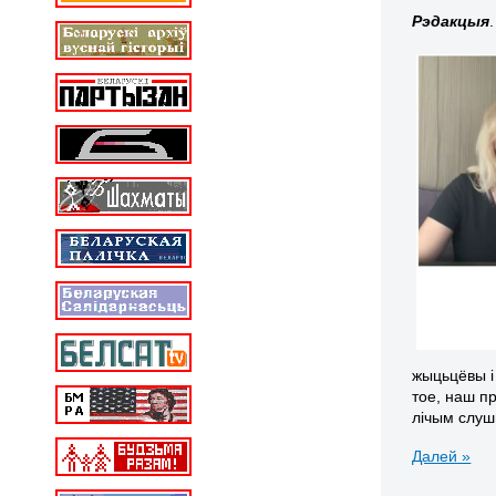
Рэдакцыя
.
жыцьцёвы і
тое, наш п
лічым слу
Далей »