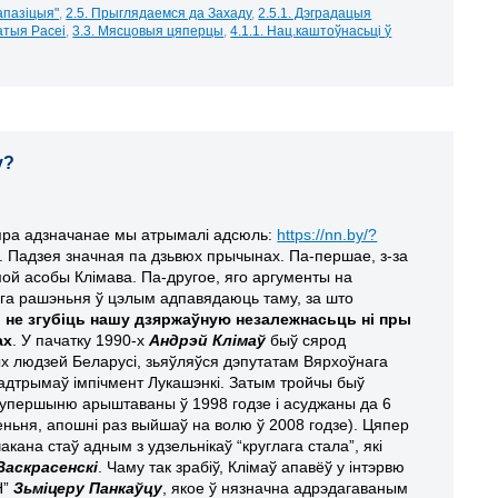
"апазіцыя"
,
2.5. Прыглядаемся да Захаду
,
2.5.1. Дэградацыя
атыя Расеі
,
3.3. Мясцовыя цяперцы
,
4.1.1. Нац.каштоўнасьці ў
у?
ра адзначанае мы атрымалі адсюль:
https://nn.by/?
. Падзея значная па дзьвюх прычынах. Па-першае, з-за
мой асобы Клімава. Па-другое, яго аргументы на
га рашэньня ў цэлым адпавядаюць таму, за што
:
не згубіць нашу дзяржаўную незалежнасьць ні пры
ах
. У пачатку 1990-х
Андрэй Клімаў
быў сярод
 людзей Беларусі, зьяўляўся дэпутатам Вярхоўнага
 падтрымаў імпічмент Лукашэнкі. Затым тройчы быў
(упершыню арыштаваны ў 1998 годзе і асуджаны да 6
еньня, апошні раз выйшаў на волю ў 2008 годзе). Цяпер
акана стаў адным з удзельнікаў “круглага стала”, які
аскрасенскі
. Чаму так зрабіў, Клімаў апавёў у інтэрвю
Н”
Зьміцеру Панкаўцу
, якое ў нязначна адрэдагаваным