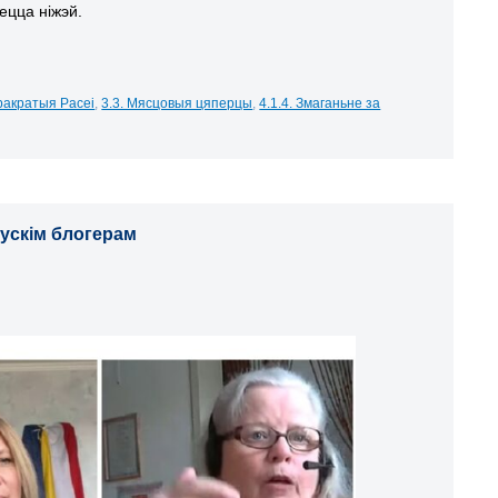
ецца ніжэй.
ракратыя Расеі
,
3.3. Мясцовыя цяперцы
,
4.1.4. Змаганьне за
рускім блогерам