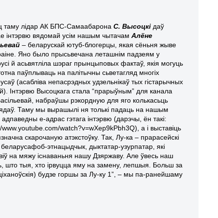
ц таму лідар АК БПС-Самаабарона
С. Высоцкі
даў
ае інтэрвю вядомай усім нашым чытачам
Алёне
льевай
– беларускай ютуб-блогерцы, якая сёньня жыве
раіне. Яно было прысьвечана леташнім падзеям у
усі й асьвятліла шэраг прынцыповых фактаў, якія могуць
тотна паўплываць на палітычны сьветагляд многіх
усаў (асабліва непасрэдных удзельнікаў тых гістарычных
й). Інтэрвю Высоцкага стала “прарыўным” для канала
Васільевай, набраўшы рэкордную для яго колькасьць
ядаў. Таму мы вырашылі ня толькі падаць на нашым
 адпаведны е-адрас гэтага інтэрвю (дарэчы, ён такі:
://www.youtube.com/watch?v=wXep9kPbh3Q), а і выставіць
язначна скарочаную атэкстоўку. Так, Лу-ка – прарасейскі
, беларусафоб-этнацыдчык, дыктатар-узурпатар, які
віў на мяжу існаваньня нашу Дзяржаву. Але ўвесь наш
, што тыя, хто ірвуцца яму на замену, лепшыя. Больш за
ціханоўскія) будзе горшы за Лу-ку 1”, – мы па-ранейшаму