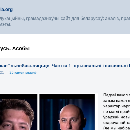
ia.org
укацыйны, грамадазнаўчы сайт для беларусаў: аналіз, прагноз
мэты.
русь. Асобы
кае” зьнебазьняцьце. Частка 1: прызнаньні і пакаяньні
021
|
25 каментарыяў
Падзеі вакол 
затым вакол я
характар чарг
не маглі пра
ўраджай новы
скарочанай тэ
(яе мы набіра