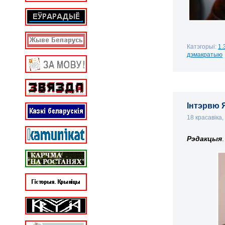
Катэгорыі:
1.
дэмакратыю
Інтэрвю 
18 красавіка
Рэдакцыя
.