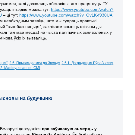
зяемся, калі дазволяць абставіны, яго працягнуць. “У
ухаць інтэрвю можна тут:
https://www.youtube.com/watch?
U
– ці тут:
https://www.youtube.com/watch?v=Ov1K-f930UA
.
ым неабходным заявіць, што мы супраць практыкі
й “зьнебазьняцьця”, заклікаем спыніць фізічны ды
 (калі такі мае месца) на чыста палітычных зьняволеных у
мінова ўсіх іх вызваліць.
іцыя"
,
2.5. Прыглядаемся да Захаду
,
2.5.1. Дэградацыя ЕўраЗьвязу
,
.2. Маніпуляваньне СМІ
 высновы на будучыню
 Беларусі даведаліся
пра заўчасную сьмерць у
оніі
палітвязьня
Вітольда Ашурка
. Ён быў сябрам