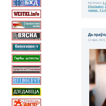
Катэгорыі:
1.
ЕўраЗьвязу
,
дэмакр.
,
4.1.
Да праўл
12 мая, 202