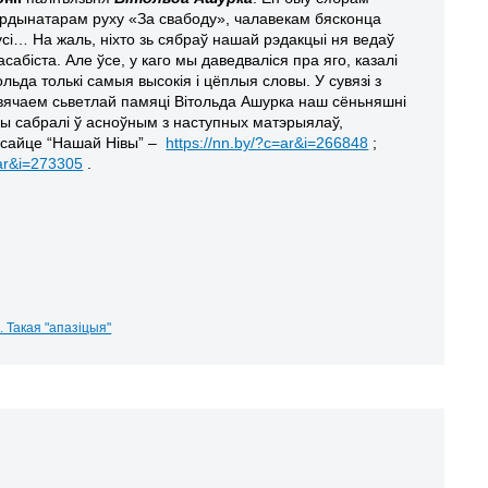
рдынатарам руху «За свабоду», чалавекам бясконца
і… На жаль, ніхто зь сябраў нашай рэдакцыі ня ведаў
асабіста. Але ўсе, у каго мы даведваліся пра яго, казалі
льда толькі самыя высокія і цёплыя словы. У сувязі з
вячаем сьветлай памяці Вітольда Ашурка наш сёньняшні
ы сабралі ў асноўным з наступных матэрыялаў,
 сайце “Нашай Нівы” –
https://nn.by/?c=ar&i=266848
;
=ar&i=273305
.
3. Такая "апазіцыя"