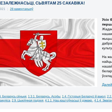
НЕЗАЛЕЖНАСЬЦІ, СЬВЯТАМ 25 САКАВІКА!
 2021
|
28 каментарыяў
Усіх 
перша
Жадае
нашам
жыцьц
дабра
культ
На жа
найцы
нашай
белар
ўскла
Далей
3. Беларусь сёньня
,
1.3.1. Беларусь. Асобы
,
1.4. Гісторыя Беларусі й вакол
,
2.2
акуліса
,
2.9. Цыклічная падзея
,
4.1.1. Нац.каштоўнасьці ў дэмакр.
,
4.1.4. Змаг