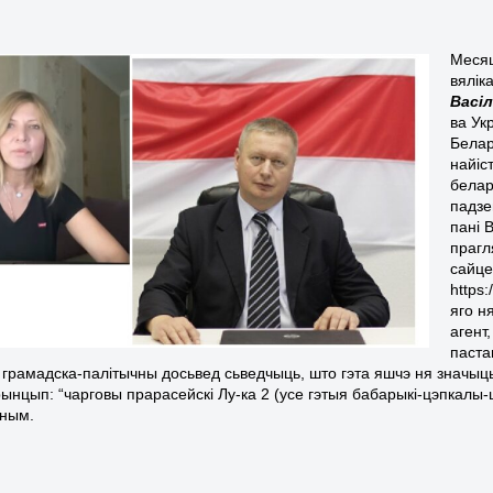
Меся
вялік
Васі
ва Ук
Белар
найіс
белар
падзе
пані 
прагл
сайце
https
яго н
агент
паста
 грамадска-палітычны досьвед сьведчыць, што гэта яшчэ ня значыць
рынцып: “чарговы прарасейскі Лу-ка 2 (усе гэтыя бабарыкі-цэпкалы-
шным.