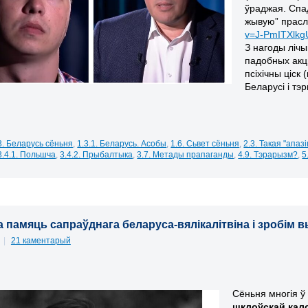
ўраджая. Спад
жывую” прасл
v=J-PmITXlkg
З нагоды ліч
падобных акцы
псіхічны ціск
Беларусі і тэр
3. Беларусь сёньня
,
1.3.1. Беларусь. Асобы
,
1.6. Сьвет сёньня
,
2.3. Такая "апаз
3.4.1. Польшча
,
3.4.2. Прыбалтыка
,
3.7. Метады прапаганды
,
4.9. Тэрарызм?
,
5
 памяць сапраўднага беларуса-вялікалітвіна і зробім
1
|
21 каментарый
Сёньня многія ў
шклоўскай кал