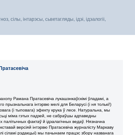
, сілы, інтарэсы, сьветагляды, ідэі, ідэалогіі,
 Пратасевіча
захопу Рамана Пратасевіча лукашэнкаўскімі ўладамі, а
го прызнальнага інтэрвю мелі для Беларусі (і ня толькі!)
овага (і тыповага) эфекту крука ў лесе. Натуральна, мы
йсьці міма гэтых падзей, не сабраўшы адпаведны
х палітычных фактаў й ідэалагічных ведаў. Нязначна
кставай версіяй інтэрвю Пратасевіча журналісту Маркаву
лі сіламі рэдакцыі) мы пачынаем працэс збору названага