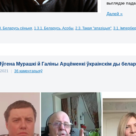
выглядзе пада
Далей »
3. Беларусь сёньня
,
1.3.1. Беларусь. Асобы
,
2.3. Такая "апазіцыя"
,
3.1. Імпербю
Яўгена Мурашкі й Галіны Арцёменкі ўкраінскім ды бела
, 2021
|
36 каментарыяў