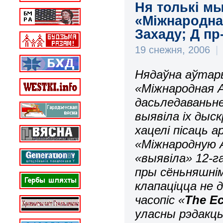
Ня толькі м
«Міжнародна
Захаду; Д пр-
19 снежня, 2006
|
Нядаўна аўтар
«Міжнародная А
дасьледаваньне
выявіла іх дыс
хацелі пісаць 
«Міжнародную А
«выявіла» 12-
пры сёньняшнім
клапаціцца не
часопіс «
The E
уласны рэдакц