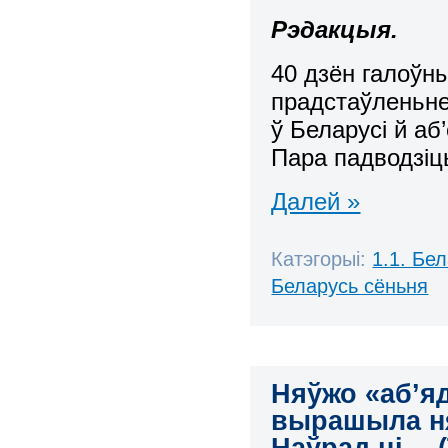
Рэдакцыя.
40 дзён галоўн
прадстаўленьне
ў Беларусі й аб
Пара падводзіць
Далей »
Катэгорыі:
1.1. Бе
Беларусь сёньня
Няўжо «аб’я
вырашыла ня 
Наўрад ці… (