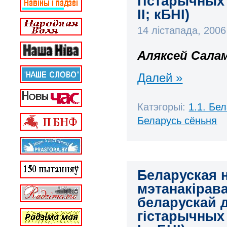
гістарычных 
ІІ; кБНІ)
14 лістапада, 200
Аляксей Сала
Далей »
Катэгорыі:
1.1. Бе
Беларусь сёньня
Беларуская 
мэтанакірав
беларускай д
гістарычных 