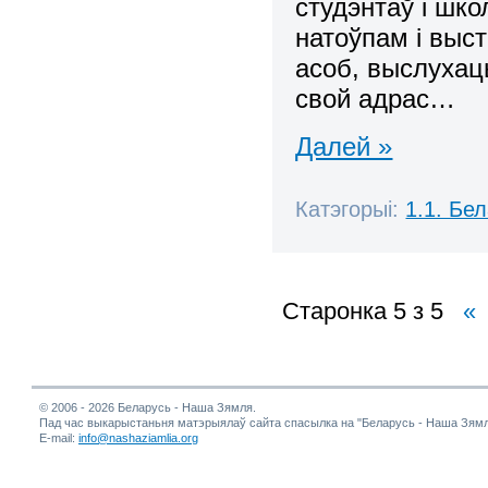
студэнтаў і шко
натоўпам і выс
асоб, выслухац
свой адрас…
Далей »
Катэгорыі:
1.1. Бе
Старонка 5 з 5
«
© 2006 - 2026 Беларусь - Наша Зямля.
Пад час выкарыстаньня матэрыялаў сайта спасылка на "Беларусь - Наша Зямл
E-mail:
info@nashaziamlia.org