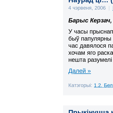
4 чэрвеня, 2006
|
Барыс Керзач,
У часы прыснап
быў папулярны а
час давялося 
хочам яго раск
нешта разумелі
Далей »
Катэгорыі:
1.2. Бе
Прыкінуцца 