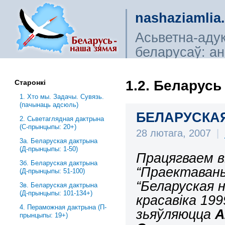
nashaziamlia
Асьветна-аду
беларусаў: ана
сьветагляды, і
1.2. Беларусь
Старонкі
1. Хто мы. Задачы. Сувязь.
(пачынаць адсюль)
БЕЛАРУСКАЯ
2. Сьветаглядная дактрына
(С-прынцыпы: 20+)
28 лютага, 2007
|
3a. Беларуская дактрына
(Д-прынцыпы: 1-50)
Працягваем 
3б. Беларуская дактрына
“Праектавань
(Д-прынцыпы: 51-100)
“Беларуская н
3в. Беларуская дактрына
(Д-прынцыпы: 101-134+)
красавіка 19
4. Пераможная дактрына (П-
зьяўляюцца
А
прынцыпы: 19+)