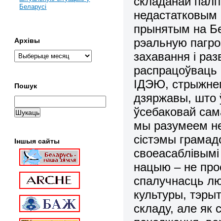
складанай паліт
Беларусі
недастатковым 
прынятым на Бел
рэальную пагро
Архівы
захавання і раз
распрацоўвац
ІДЭЮ, стрыжнем
Пошук
дзяржавы, што 
ўсебаковай сам
мы разумеем не
сістэмы грамад
Іншыя сайты
своеасаблівымі
нацыю – не про
спалучнасць лю
культуры, тэрыт
складу, але як