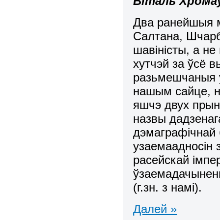
Віталь Хромаў
Два ранейшыя м
Салтана, Шчарба
шавіністы, а н
хутчэй за ўсё в
разьмешчаныя ў
нашым сайце, н
яшчэ двух прын
назвы дадзенаг
дэмаграфічнай 
узаемаадносін 
расейскай імпе
ўзаемадачынень
(г.зн. з намі).
Далей »