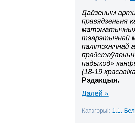
Дадзеным арт
правядзеньня к
матэматычных 
тэарэтычнай ме
палітэхнічнай 
прадстаўленьн
падыход» канфе
(18-19 красавіка
Рэдакцыя.
Далей »
Катэгорыі:
1.1. Бе