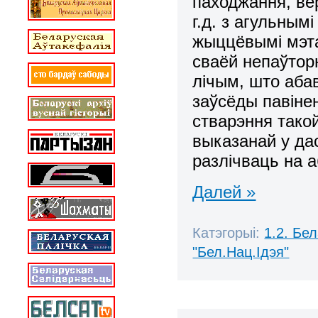
паходжання, ве
г.д. з агульным
жыццёвымі мэт
сваёй непаўторн
лічым, што аба
заўсёды павінен
стварэння такой
выказанай у да
разлічваць на а
Далей »
Катэгорыі:
1.2. Бе
"Бел.Нац.Ідэя"