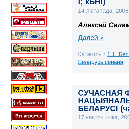
І; кБНІ)
14 лістапада, 200
Аляксей Сала
Далей »
Катэгорыі:
1.1. Бе
Беларусь сёньня
СУЧАСНАЯ 
НАЦЫЯНАЛЬН
БЕЛАРУСІ (ча
17 кастрычніка, 2