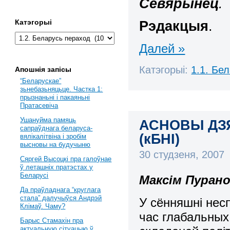
Севярынец
.
Рэдакцыя
.
Катэгорыі
Далей »
Катэгорыі:
1.1. Бе
Апошнія запісы
“Беларускае”
зьнебазьняцьце. Частка 1:
прызнаньні і пакаяньні
Пратасевіча
Ушануйма памяць
АСНОВЫ ДЗ
сапраўднага беларуса-
(кБНІ)
вялікалітвіна і зробім
высновы на будучыню
30 студзеня, 2007
Сяргей Высоцкі пра галоўнае
ў леташніх пратэстах у
Беларусі
Максім Пурано
Да праўладнага “круглага
стала” далучыўся Андрэй
У сённяшні нес
Клімаў. Чаму?
час глабальных
Барыс Стамахін пра
актуальную сітуацыю ў