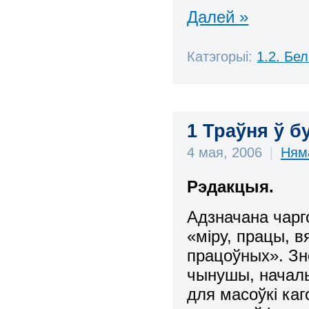
Далей »
Катэгорыі:
1.2. Бе
1 Траўня ў б
4 мая, 2006
|
Ням
Рэдакцыя.
Адзначана чарг
«міру, працы, в
працоўных». Зн
чынушы, началь
для масоўкі ка