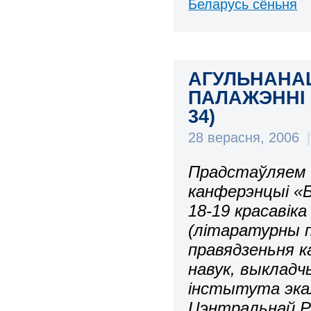
Беларусь сёньня
АГУЛЬНАНА
ПАЛАЖЭННІ К
34)
28 верасня, 2006
|
Прадстаўляем 
канферэнцыі «Б
18-19 красавіка
(літаратурны 
правядзеньня к
навук, выкладч
інстытута эка
Цэнтральнай Р