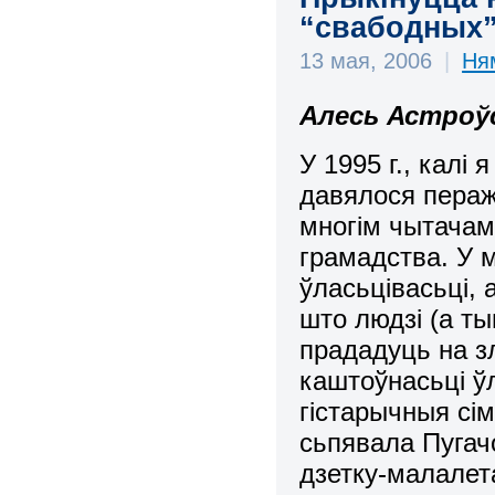
“свабодных” 
13 мая, 2006
|
Ня
Алесь Астроў
У 1995 г., кал
давялося перажы
многім чытачам
грамадства. У 
ўласьцівасьці, 
што людзі (а ты
прададуць на 
каштоўнасьці ў
гістарычныя сі
сьпявала Пугачо
дзетку-малалет