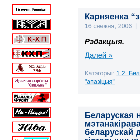
Карняенка “з
16 снежня, 2006
|
Рэдакцыя.
Далей »
Катэгорыі:
1.2. Бе
"апазіцыя"
Беларуская 
мэтанакірав
беларускай д