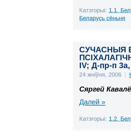
Катэгорыі:
1.1. Бе
Беларусь сёньня
СУЧАСНЫЯ 
ПСІХАЛАГІЧ
ІV; Д-пр-п 3а,
24 жніўня, 2006
|
Сяргей Кавалё
Далей »
Катэгорыі:
1.2. Бе