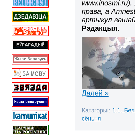
www.inosmi.ru)
права, а Amnes
артыкул вашай
Рэдакцыя
.
Далей »
Катэгорыі:
1.1. Бе
сёньня