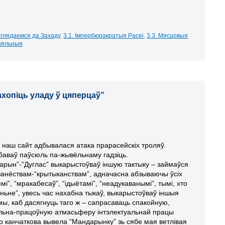
ыглядаемся да Захаду
,
3.1. Імпербюракратыя Расеі
,
3.3. Мясцовыя
цыяльныя
рахопіць уладу ў цяперцаў”
 наш сайт адбывалася атака прарасейскіх троляў.
баваў паўсюль па-жывёльнаму гадзіць.
арын”-“Дуглас” выкарыстоўваў іншую тактыку – займаўся
анёствам-“крытыканствам”, адначасна абзываючы ўсіх
і”, “мракабесаў”, “ідыётамі”, “неадукаванымі”, тымі, хто
ньне”, увесь час нахабна тыкаў, выкарыстоўваў іншыя
ы, каб дасягнуць таго ж – сапрасаваць спакойную,
яльна-працоўную атмасьферу інтэлектуальнай працы
то канчаткова вывела “Мандарынку” зь сябе мая ветлівая