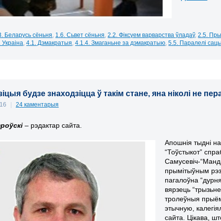
3. Беларусь сёньня
,
1.6. Сьвет сёньня
,
2.2. Фіксуем варварства ўладаў
,
2.5. Пр
. Украіна
,
4.1. Дэмакратыя
,
4.1.4. Змаганьне за дэмакратыю
,
5.5. Паралелі са
зіцыя будзе знаходзіцца ў такім стане, яна ніколі не пе
016
|
24 каментарыя
роўскі
– рэдактар сайта.
Апошнія тыдні на
“Тоўстыкот” спра
Самусевіч-“Манд
прымітыўным рэз
пагалоўна “дурням
вярзець “трызьне
тролеўныя прыём
этычную, калегі
сайта. Цікава, ш