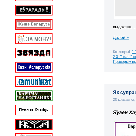
выдаляць
Далей »
Катэгорыі:
1.
2.3. Такая "а
Праверым пр
Як супрац
20 красавіка
Яўген Ха