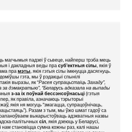
ць магчымыя падзеі ў сьвеце, найперш трэба мець
ныя і дакладныя веды пра
суб’ектныя сілы
, якія ў
сама пра
мэты
, якія гэтыя сілы імкнуцца дасягнуць.
ядоміўшы гэта, мы ў рэдакцыі спынілі
акія выразы, як “
Расея супрацьстаіць Захаду”,
а за дэмакратыю”, “Беларусь адказала на выпады
ічныя
з-за іх поўнай бессэнсоўнасьці
(гэтыя
япер, як правіла, азначаюць тэрыторыі
аў, якія ня могуць “змагацца, супрацоўнічаць,
ацьстаяць”). Разам з тым, мы ўжо шмат гадоў са
прапаноўваем выкарыстоўваць адэкватныя назвы
адска-палітычных
сіл
, якія дзеюць у Беларусі,
і нам становіцца сумна кожны раз, калі нашы