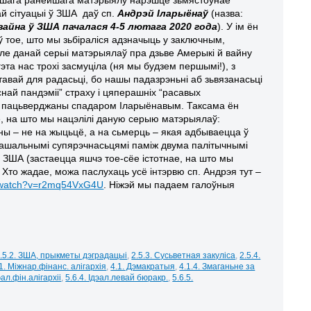
ай сітуацыі ў ЗША даў сп.
Андрэй Іларыёнаў
(назва:
вайна ў ЗША пачалася 4-5 лютага 2020 года
). У ім ён
ў тое, што мы зьбіраліся адзначыць у заключным,
е данай серыі матэрыялаў пра дзьве Амерыкі й вайну
 гэта нас трохі засмуціла (ня мы будзем першымі!), з
тавай для радасьці, бо нашы падазрэньні аб зьвязанасьці
най пандэміі” страху і цяперашніх “расавых
і пацьверджаны спадаром Іларыёнавым. Таксама ён
е, на што мы нацэлілі даную серыю матэрыялаў:
йны – не на жыцьцё, а на сьмерць – якая адбываецца ў
шальнымі супярэчнасьцямі паміж двума палітычнымі
 ў ЗША (застаецца яшчэ тое-сёе істотнае, на што мы
 Хто жадае, можа паслухаць усё інтэрвю сп. Андрэя тут –
m/watch?v=r2mq54VxG4U
. Ніжэй мы падаем галоўныя
.5.2. ЗША, прыкметы дэградацыі
,
2.5.3. Сусьветная закуліса
,
2.5.4.
.1. Міжнар.фінанс. алігархія
,
4.1. Дэмакратыя
,
4.1.4. Змаганьне за
эал.фін.алігархіі
,
5.6.4. Ідэал.левай бюракр.
,
5.6.5.