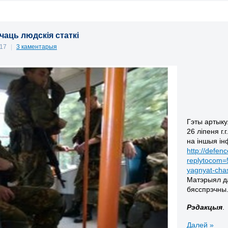
чаць людскія статкі
017
|
3 каментарыя
Гэты артыку
26 ліпеня г
на іншыя ін
http://defen
replytocom
yagnyat-chas
Матэрыял д
бясспрэчны.
Рэдакцыя
.
Далей »