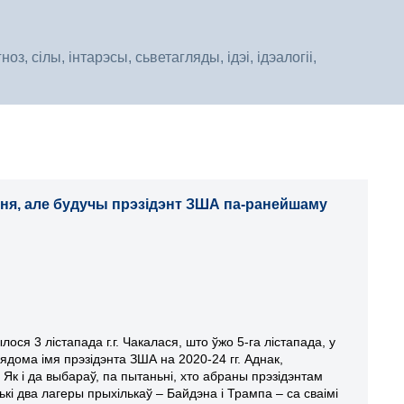
, сілы, інтарэсы, сьветагляды, ідэі, ідэалогіі,
ьня, але будучы прэзідэнт ЗША па-ранейшаму
ося 3 лістапада г.г. Чакалася, што ўжо 5-га лістапада, у
вядома імя прэзідэнта ЗША на 2020-24 гг. Аднак,
 Як і да выбараў, па пытаньні, хто абраны прэзідэнтам
і два лагеры прыхількаў – Байдэна і Трампа – са сваімі