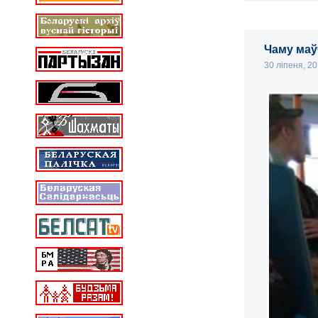
Чаму маў
30 ліпеня, 2