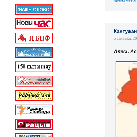
Ідэал.універс
Кантужан
5 сакавіка, 2
Алесь Ас