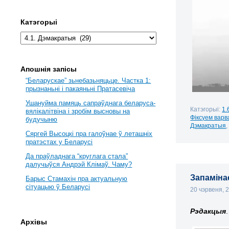
Катэгорыі
Апошнія запісы
“Беларускае” зьнебазьняцьце. Частка 1:
прызнаньні і пакаяньні Пратасевіча
Ушануйма памяць сапраўднага беларуса-
Катэгорыі:
1.
вялікалітвіна і зробім высновы на
Фіксуем варв
будучыню
Дэмакратыя
Сяргей Высоцкі пра галоўнае ў леташніх
пратэстах у Беларусі
Да праўладнага “круглага стала”
далучыўся Андрэй Клімаў. Чаму?
Запамінае
Барыс Стамахін пра актуальную
сітуацыю ў Беларусі
20 чэрвеня, 
Рэдакцыя
.
Архівы