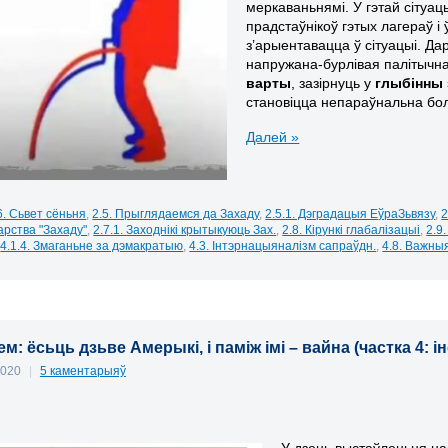
меркаваньнямі. У гэтай сітуац
прадстаўнікоў гэтых лагераў і
з’арыентавацца ў сітуацыі. Да
напружана-бурлівая палітычна
варты
, зазірнуць у
глыбінны 
становіцца непараўнальна бол
Далей »
6. Сьвет сёньня
,
2.5. Прыглядаемся да Захаду
,
2.5.1. Дэградацыя ЕўраЗьвязу
,
2
арства "Захаду"
,
2.7.1. Заходнікі крытыкуюць Зах.
,
2.8. Кірункі глабалізацыі
,
2.9
,
4.1.4. Змаганьне за дэмакратыю
,
4.3. Інтэрнацыяналізм сапраўдн.
,
4.8. Важны
м: ёсьць дзьве Амерыкі, і паміж імі – вайна (частка 4:
2020
|
5 каментарыяў
У дзень выстаўленьня н