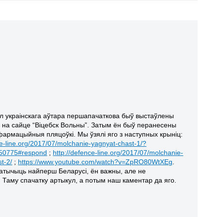
л украінскага аўтара першапачаткова быў выстаўлены
.г. на сайце “Віцебск Вольны”. Затым ён быў перанесены
фармацыйныя пляцоўкі. Мы ўзялі яго з наступных крыніц:
ce-line.org/2017/07/molchanie-yagnyat-chast-1/?
=50775#respond
;
http://defence-line.org/2017/07/molchanie-
t-2/
;
https://www.youtube.com/watch?v=ZpRO80WtXEg
.
атычыць найперш Беларусі, ён важны, але не
 Таму спачатку артыкул, а потым наш каментар да яго.