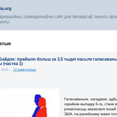
ia.org
укацыйны, грамадазнаўчы сайт для беларусаў: аналіз, прагноз
мэты.
ратыя
 Байдэн: прайшло больш за 3,5 тыдні пасьля галасаван
 (частка 1)
, 2020
|
22 каментарыя
Галасаваньне, нагадаем, адбыл
скрайнім выпадку 6-га, стане 
рэчаіснасьць аказалася іншай.
ЗША, па-ранейшаму маем тольк