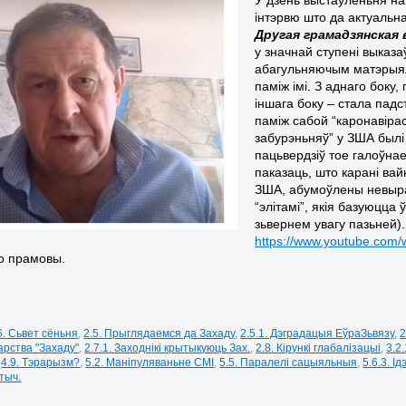
інтэрвю што да актуальн
Другая грамадзянская 
у значнай ступені выказа
абагульняючым матэрыял
паміж імі. З аднаго боку,
іншага боку – стала падс
паміж сабой “каронавірас
забурэньняў” у ЗША был
пацьвердзіў тое галоўна
паказаць, што карані ва
ЗША, абумоўлены невыра
“элітамі”, якія базуюцца
зьвернем увагу пазьней).
https://www.youtube.co
го прамовы.
6. Сьвет сёньня
,
2.5. Прыглядаемся да Захаду
,
2.5.1. Дэградацыя ЕўраЗьвязу
,
2
арства "Захаду"
,
2.7.1. Заходнікі крытыкуюць Зах.
,
2.8. Кірункі глабалізацыі
,
3.2
,
4.9. Тэрарызм?
,
5.2. Маніпуляваньне СМІ
,
5.5. Паралелі сацыяльныя
,
5.6.3. Ід
стыч.