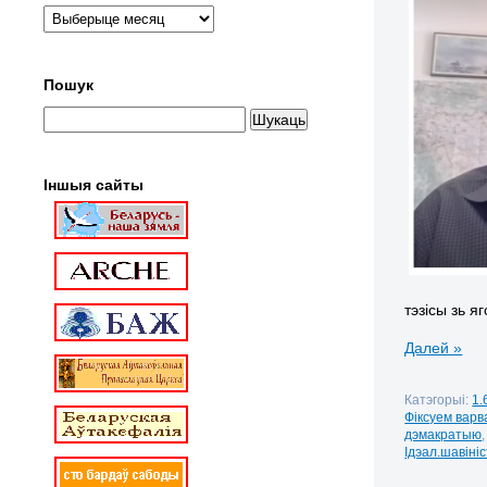
Пошук
Іншыя сайты
тэзісы зь я
Далей »
Катэгорыі:
1.
Фіксуем варв
дэмакратыю
Ідэал.шавіні