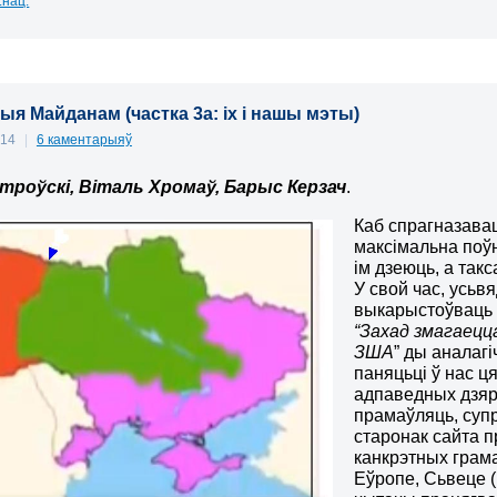
.нац.
ыя Майданам (частка 3а: іх і нашы мэты)
014
|
6 каментарыяў
троўскі, Віталь Хромаў, Барыс Керзач
.
Каб спрагназава
максімальна поў
ім дзеюць, а так
У свой час, усьв
выкарыстоўваць т
“Захад змагаецц
ЗША
” ды аналаг
паняцьці ў нас ц
адпаведных дзярж
прамаўляць, супр
старонак сайта 
канкрэтных грам
Еўропе, Сьвеце (