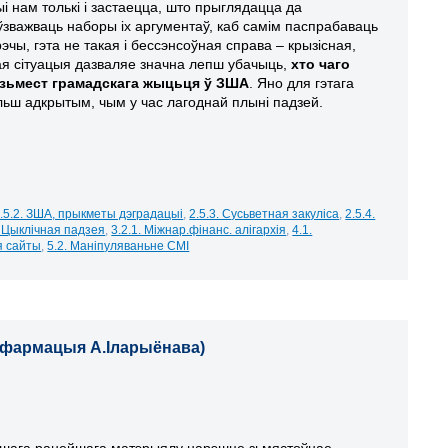
ыі нам толькі і застаецца, што прыглядацца да
 ўзважваць наборы іх аргументаў, каб самім паспрабаваць
рэчы, гэта не такая і бессэнсоўная справа – крызісная,
я сітуацыя дазваляе значна лепш убачыць,
хто чаго
зьмест грамадскага жыцьця ў ЗША
. Яно для гэтага
ьш адкрытым, чым у час лагоднай плыні падзей.
.5.2. ЗША, прыкметы дэградацыі
,
2.5.3. Сусьветная закуліса
,
2.5.4.
. Цыклічная падзея
,
3.2.1. Міжнар.фінанс. алігархія
,
4.1.
я сайты
,
5.2. Маніпуляваньне СМІ
 інфармацыя А.Іларыёнава)
ашага ранейшага матэрыялу нарэшце зьмястоўнае