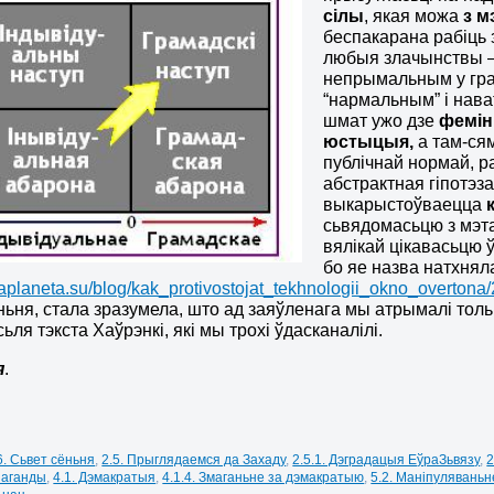
сілы
, якая можа
з м
беспакарана рабіць 
любыя злачынствы –
непрымальным у грам
“нармальным” і нав
шмат ужо дзе
фемін
юстыцыя,
а
там-ся
публічнай нормай, р
абстрактная гіпотэза
выкарыстоўваецца
сьвядомасьцю з мэта
вялікай цікавасьцю 
бо яе назва натхняла
haplaneta.su/blog/kak_protivostojat_tekhnologii_okno_overton
ьня, стала зразумела, што ад заяўленага мы атрымалі толь
ьля тэкста Хаўрэнкі, які мы трохі ўдасканалілі.
я
.
6. Сьвет сёньня
,
2.5. Прыглядаемся да Захаду
,
2.5.1. Дэградацыя ЕўраЗьвязу
,
2
паганды
,
4.1. Дэмакратыя
,
4.1.4. Змаганьне за дэмакратыю
,
5.2. Маніпуляваньн