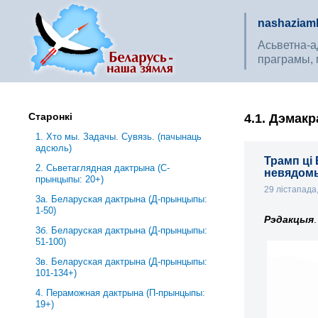
nashaziaml
Асьветна-ад
праграмы, 
Старонкі
4.1. Дэмак
1. Хто мы. Задачы. Сувязь. (пачынаць
адсюль)
Трамп ці
2. Сьветаглядная дактрына (С-
невядомы
прынцыпы: 20+)
29 лістапада
3a. Беларуская дактрына (Д-прынцыпы:
1-50)
Рэдакцыя
.
3б. Беларуская дактрына (Д-прынцыпы:
51-100)
3в. Беларуская дактрына (Д-прынцыпы:
101-134+)
4. Пераможная дактрына (П-прынцыпы:
19+)