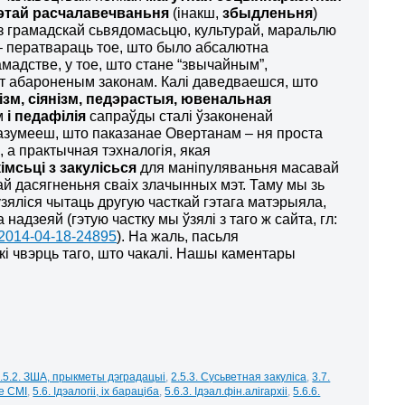
этай расчалавечваньня
(інакш,
збыдленьня
)
з грамадскай сьвядомасьцю, культурай, маральлю
 ператвараць тое, што было абсалютна
адстве, у тое, што стане “звычайным”,
ат абароненым законам. Калі даведваешся, што
ізм, сіянізм, педэрастыя, ювенальная
м
і педафілія
сапраўды сталі ўзаконенай
азумееш, што паказанае Овертанам – ня проста
, а практычная тэхналогія, якая
кімсьці з закулісьс
я
для маніпуляваньня масавай
й дасягненьня сваіх злачынных мэт. Таму мы зь
ўзяліся чытаць другую часткай гэтага матэрыяла,
 надзеяй (гэтую частку мы ўзялі з таго ж сайта, гл:
a/2014-04-18-24895
). На жаль, пасьля
кі чвэрць таго, што чакалі. Нашы каментары
.5.2. ЗША, прыкметы дэградацыі
,
2.5.3. Сусьветная закуліса
,
3.7.
е СМІ
,
5.6. Ідэалогіі, іх бараціба
,
5.6.3. Ідэал.фін.алігархіі
,
5.6.6.