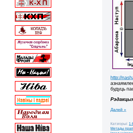
http://nas
азнаямлен
будуць пас
Рэдакцы
Далей »
Катэгорыі:
1.
Метады пра