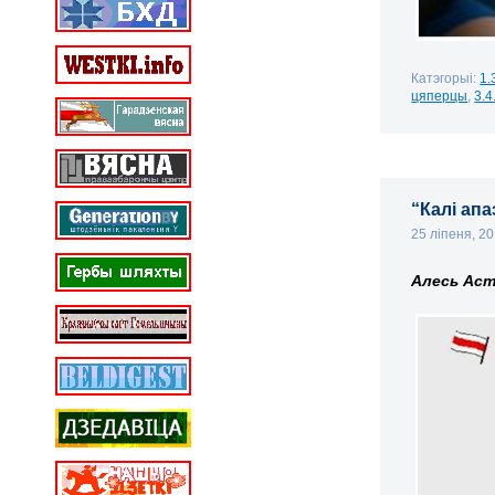
Катэгорыі:
1.
цяперцы
,
3.4
“Калі апа
25 ліпеня, 2
Алесь Аст