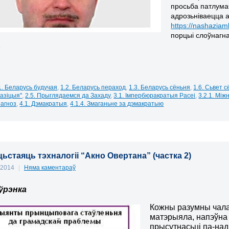
просьба патлума
адрозьніваецца а
https://nashazia
порцыі слоўнагн
…
1. Беларусь будучая
,
1.2. Беларусь пераход
,
1.3. Беларусь сёньня
,
1.6. Сьвет 
пазіцыя"
,
2.5. Прыглядаемся да Захаду
,
3.1. Імпербюракратыя Расеі
,
3.2.1. Між
агноз
,
4.1. Дэмакратыя
,
4.1.4. Змаганьне за дэмакратыю
ьстаяць тэхналогіі “Акно Овертана” (частка 2)
, 2014
|
Няма каментараў
ўрэнка
Кожны разумны чалав
матэрыяла, напэўна
прысутнасьці па-на