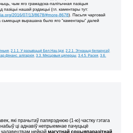
чыць, чым яго грамадска-палітычная пазіцыя
д пазіцыі нашай рэдакцыі (гл. каментары тут:
mlia.org/2016/07/13/8678/#more-8678
). Пасьля чарговай
а сьмецьця вырашана было яго “каментары” далей
сёньня
,
2.1.1. У разьвіцьцё Бел.Нац.Ідэі
,
2.2.1. Этнацыд беларусаў
,
нар.фінанс. алігархія
,
3.3. Мясцовыя цяперцы
,
3.4.5. Расея
,
3.6.
ек, які прачытаў папярэднюю (1-ю) частку гэтага
 набыў ці аднавіў непрыемнае пачуцьцё
д чалавецтвам нейкай
магутнай соцыяпаразітнай