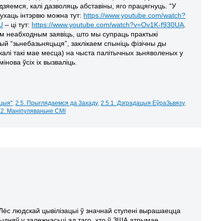
зяемся, калі дазволяць абставіны, яго працягнуць. “У
ухаць інтэрвю можна тут:
https://www.youtube.com/watch?
U
– ці тут:
https://www.youtube.com/watch?v=Ov1K-f930UA
.
ым неабходным заявіць, што мы супраць практыкі
й “зьнебазьняцьця”, заклікаем спыніць фізічны ды
 (калі такі мае месца) на чыста палітычных зьняволеных у
мінова ўсіх іх вызваліць.
іцыя"
,
2.5. Прыглядаемся да Захаду
,
2.5.1. Дэградацыя ЕўраЗьвязу
,
.2. Маніпуляваньне СМІ
Лёс людскай цывілізацыі ў значнай ступені вырашаецца
тыдняў у залежнасьці ад таго, хто ў ЗША атрымае