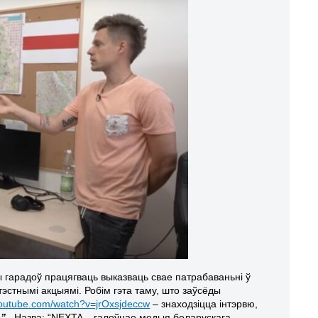
 гарадоў працягваць выказваць свае патрабаваньні ў
тэстнымі акцыямі. Робім гэта таму, што заўсёды
youtube.com/watch?v=jrOxsjdeccw
– знаходзіцца інтэрвю,
”
. Назва: “NEXTA – галоўнае медыя беларускага