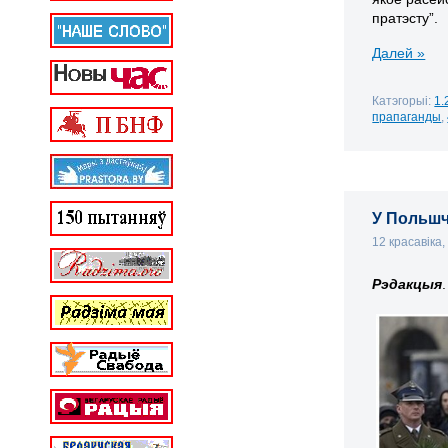
пратэсту”.
Далей »
Катэгорыі:
1.
прапаганды
,
У Польшч
12 красавіка
Рэдакцыя
.