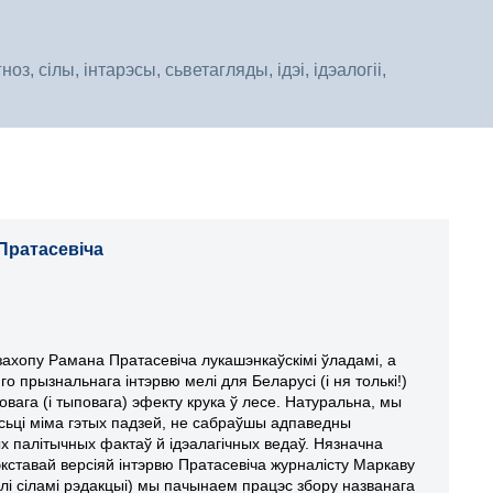
, сілы, інтарэсы, сьветагляды, ідэі, ідэалогіі,
 Пратасевіча
захопу Рамана Пратасевіча лукашэнкаўскімі ўладамі, а
го прызнальнага інтэрвю мелі для Беларусі (і ня толькі!)
овага (і тыповага) эфекту крука ў лесе. Натуральна, мы
йсьці міма гэтых падзей, не сабраўшы адпаведны
х палітычных фактаў й ідэалагічных ведаў. Нязначна
кставай версіяй інтэрвю Пратасевіча журналісту Маркаву
лі сіламі рэдакцыі) мы пачынаем працэс збору названага