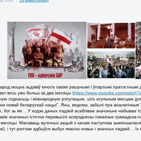
ка, 2020
|
19 каментарыяў
арод моцна зьдзівіў многіх сваімі рашучымі і ўпартымі пратэстнымі
ьвет вось ужо больш за два месяцы (
https://www.youtube.com/watc
ую годнасьць і міжнародную рэпутацыю, што агульным месцам для
е новай беларускай нацыі”. Яны, вядома, забылі пра аналагічныя “на
е, бог зь імі… У ходзе даных падзей асаблівае значэньне набывае т
сваім значэньні істотна перавысілі асярэднены паказчык грамадска-
 месяцы. Масаваць вулічных акцый з часам паступова зьмяншалася (
ькі), і тут раптам адбыўся выбух якасна новых і значных падзей… І