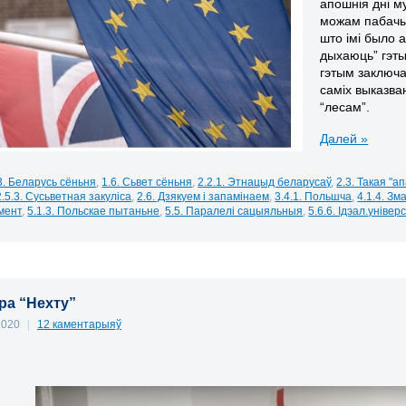
апошнія дні м
можам пабачыць
што імі было 
дыхаюць” гэты
гэтым заключа
саміх выказва
“лесам”.
Далей »
3. Беларусь сёньня
,
1.6. Сьвет сёньня
,
2.2.1. Этнацыд беларусаў
,
2.3. Такая "а
2.5.3. Сусьветная закуліса
,
2.6. Дзякуем і запамінаем
,
3.4.1. Польшча
,
4.1.4. З
мент
,
5.1.3. Польскае пытаньне
,
5.5. Паралелі сацыяльныя
,
5.6.6. Ідэал.універ
пра “Нехту”
 2020
|
12 каментарыяў