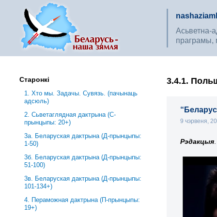
nashaziaml
Асьветна-ад
праграмы, 
Старонкі
3.4.1. Поль
1. Хто мы. Задачы. Сувязь. (пачынаць
адсюль)
“Беларус
2. Сьветаглядная дактрына (С-
9 чэрвеня, 2
прынцыпы: 20+)
3a. Беларуская дактрына (Д-прынцыпы:
Рэдакцыя
.
1-50)
3б. Беларуская дактрына (Д-прынцыпы:
51-100)
3в. Беларуская дактрына (Д-прынцыпы:
101-134+)
4. Пераможная дактрына (П-прынцыпы:
19+)