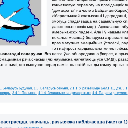
канчатковую перамогу на прэзідэнцкіх 
“дэмакраты” на чале з Байдэнам-Харыс
ліберастычнай хаатызацыі і дэградацыі,
змогуць спадзявацца на сацыяльную спр
дасягненьне сваіх мар). Адзначанае абу
амерыканскіх падзей. Але і ў нашым ул
некалькі месяцаў беларусы атрымалі пал
праз магутныя эмацыйныя ўсплёскі, рад
то і наўпрост кардынальна мянялі лёсы
м
навагодні падарунак
. Яго назва ўжо абнародавана ўверсе, а пры
рмацыйнай рэчаіснасьці (які наўмысна нагнятаюць ўсе СМДІ), разаб
ьш з тымі, хто выступае перад намі з тэлевізійных ды кампутарных э
1. Беларусь будучая
,
1.3. Беларусь сёньня
,
2.1.1. У разьвіцьцё Бел.Нац.Ідэі
,
3.1
яперцы
,
3.4.1. Польшча
,
4.1.4. Змаганьне за дэмакратыю
,
4.4. Падаем дакумент
бвастраецца, значыць, разьвязка набліжаецца (частка 1)