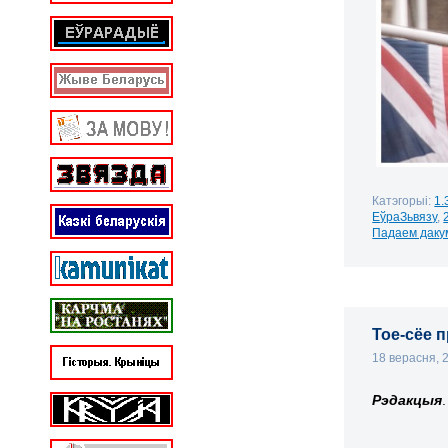
Катэгорыі:
1.
ЕўраЗьвязу
,
Падаем даку
Тое-сёе 
18 верасня,
Рэдакцыя
.