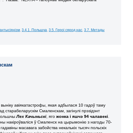
і антысіянізм
,
3.4.1. Польшча
,
3.5. Героі сярод нас
,
3.7. Метады
нскам
 выніку авіякатастрофы, якая адбылася 10 гадоў таму
ад старабеларускім Смаленскам, загінулі прэзідэнт
ольшчы
Лех Качыньскі
, яго
жонка і яшчэ 94 чалавекі
.
ны накіроўваліся ў Смаленск на цырымонію з нагоды 70-
 гадавіны масавага забойства некалькіх тысяч польскіх