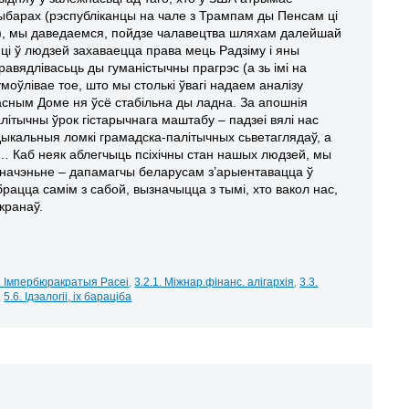
выбарах (рэспубліканцы на чале з Трампам ды Пенсам ці
), мы даведаемся, пойдзе чалавецтва шляхам далейшай
 ці ў людзей захаваецца права мець Радзіму і яны
авядлівасьць ды гуманістычны прагрэс (а зь імі на
моўлівае тое, што мы столькі ўвагі надаем аналізу
асным Доме ня ўсё стабільна ды ладна. За апошнія
ітычны ўрок гістарычнага маштабу – падзеі вялі нас
ыкальныя ломкі грамадска-палітычных сьветаглядаў, а
… Каб неяк аблегчыць псіхічны стан нашых людзей, мы
значэньне – дапамагчы беларусам з’арыентавацца ў
рацца самім з сабой, вызначыцца з тымі, хто вакол нас,
кранаў.
. Імпербюракратыя Расеі
,
3.2.1. Міжнар.фінанс. алігархія
,
3.3.
,
5.6. Ідэалогіі, іх бараціба