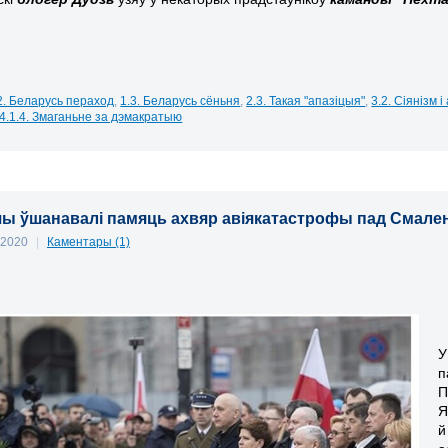
2. Беларусь пераход
,
1.3. Беларусь сёньня
,
2.3. Такая "апазіцыя"
,
3.2. Сіянізм 
4.1.4. Змаганьне за дэмакратыю
ы ўшанавалі памяць ахвяр авіякатастрофы пад Смале
, 2020
|
Каментары (1)
У
п
П
Я
й