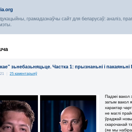
ia.org
укацыйны, грамадазнаўчы сайт для беларусаў: аналіз, прагноз
мэты.
шча
кае” зьнебазьняцьце. Частка 1: прызнаньні і пакаяньні
021
|
25 каментарыяў
Падзеі вакол 
затым вакол я
характар чарг
не маглі пра
ўраджай новы
скарочанай тэ
(яе мы набіра