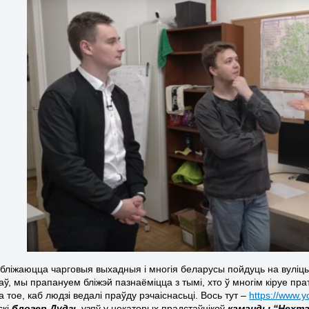
абліжаюцца чарговыя выхадныя і многія беларусы пойдуць на вуліцы
ў, мы прапануем бліжэй пазнаёміцца з тымі, хто ў многім кіруе пра
а тое, каб людзі ведалі праўду рэчаіснасьці. Вось тут –
https://www.
скі
блогер Дудзь
узяў у некаторых прадстаўнікоў
каманды “Нехта