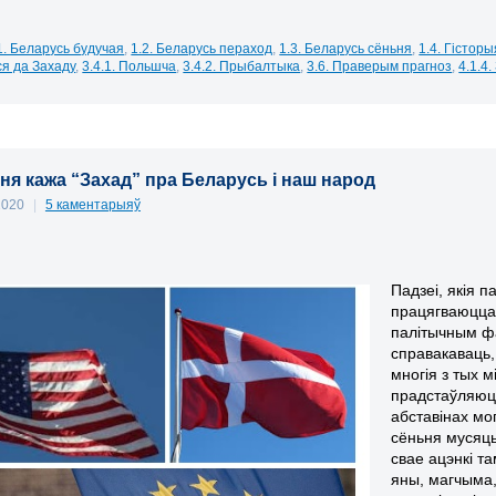
1. Беларусь будучая
,
1.2. Беларусь пераход
,
1.3. Беларусь сёньня
,
1.4. Гісторы
я да Захаду
,
3.4.1. Польшча
,
3.4.2. Прыбалтыка
,
3.6. Праверым прагноз
,
4.1.4
ня кажа “Захад” пра Беларусь і наш народ
 2020
|
5 каментарыяў
Падзеі, якія п
працягваюцца 
палітычным фа
справакаваць,
многія з тых м
прадстаўляюць
абставінах мог
сёньня мусяць
свае ацэнкі т
яны, магчыма, 