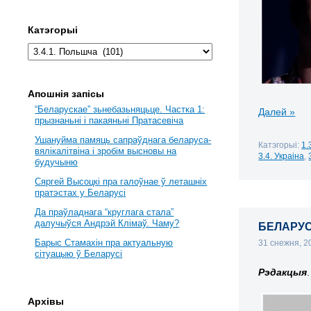
Катэгорыі
Апошнія запісы
“Беларускае” зьнебазьняцьце. Частка 1:
Далей »
прызнаньні і пакаяньні Пратасевіча
Ушануйма памяць сапраўднага беларуса-
Катэгорыі:
1.
вялікалітвіна і зробім высновы на
3.4. Украіна
,
будучыню
Сяргей Высоцкі пра галоўнае ў леташніх
пратэстах у Беларусі
Да праўладнага “круглага стала”
далучыўся Андрэй Клімаў. Чаму?
БЕЛАРУС
Барыс Стамахін пра актуальную
31 снежня, 
сітуацыю ў Беларусі
Рэдакцыя
.
Архівы