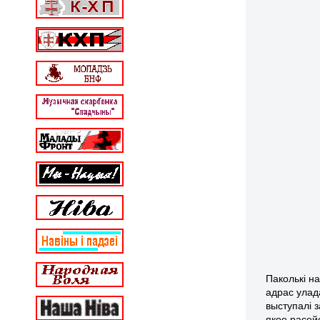
Паколькі н
адрас улада
выступалі з
якое расей