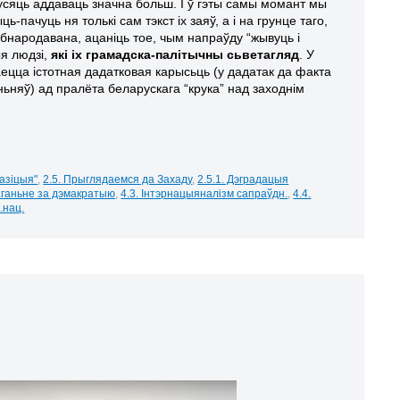
усяць аддаваць значна больш. І ў гэты самы момант мы
-пачуць ня толькі сам тэкст іх заяў, а і на грунце таго,
абнародавана, ацаніць тое, чым напраўду “жывуць і
я людзі,
які іх грамадска-палітычны сьветагляд
. У
ецца істотная дадатковая карысьць (у дадатак да факта
ньняў) ад пралёта беларускага “крука” над заходнім
пазіцыя"
,
2.5. Прыглядаемся да Захаду
,
2.5.1. Дэградацыя
маганьне за дэмакратыю
,
4.3. Інтэрнацыяналізм сапраўдн.
,
4.4.
с.нац.