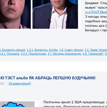
ўраджая. Спад
жывую” прасл
v=J-PmITXlkg
З нагоды ліч
падобных акцы
псіхічны ціск
Беларусі і тэр
3. Беларусь сёньня
,
1.3.1. Беларусь. Асобы
,
1.6. Сьвет сёньня
,
2.3. Такая "апаз
3.4.1. Польшча
,
3.4.2. Прыбалтыка
,
3.7. Метады прапаганды
,
4.9. Тэрарызм?
,
5
КІ ТЭСТ альбо ЯК АБРАЦЬ ЛЕПШУЮ БУДУЧЫНЮ
2020
|
39 каментарыяў
Палітычны крызіс ў ЗША працягваецца. 
сёньня там. Літаральна празь некалькі 