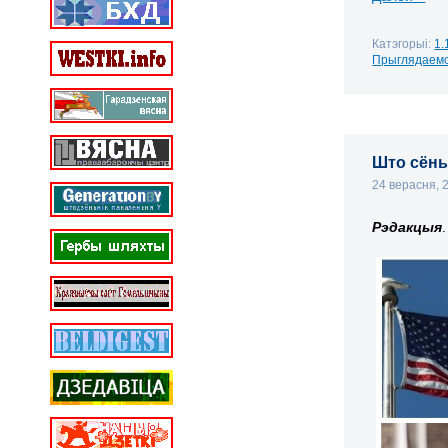
Катэгорыі:
1.
Прыглядаемс
Што сёнь
24 верасня,
Рэдакцыя
.