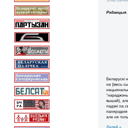
18 кастрычні
Рэдакцыя
.
Беларускі н
на ўвесь с
нацыянальн
“нараджэньн
вышэй), ал
падзеі па 
папярэднія
але ня тол
Далей »