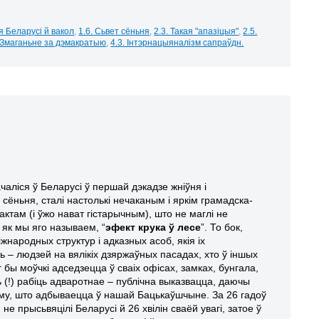
я Беларусі й вакол
,
1.6. Сьвет сёньня
,
2.3. Такая "апазіцыя"
,
2.5.
. Змаганьне за дэмакратыю
,
4.3. Інтэрнацыяналізм сапраўдн.
ачаліся ў Беларусі ў першай дэкадзе жніўня і
сёньня, сталі настолькі нечаканым і яркім грамадска-
ктам (і ўжо нават гістарычным), што не маглі не
 як мы яго называем, “
эфект крука ў лесе
”. То бок,
іжнародных структур і адказных асоб, якія іх
 – людзей на вялікіх дзяржаўных пасадах, хто ў іншых
 бы моўчкі адседзецца ў сваіх офісах, замках, бунгала,
 (!) рабіць адваротнае – публічна выказвацца, даючы
аму, што адбываецца ў нашай Бацькаўшчыне. За 26 гадоў
не прысьвяцілі Беларусі й 26 хвілін сваёй увагі, затое ў