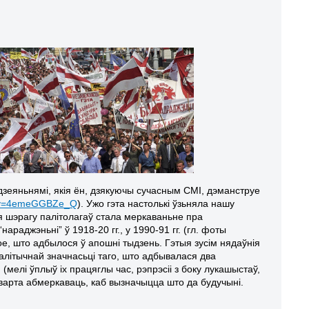
 дзеяньнямі, якія ён, дзякуючы сучасным СМІ, дэманструе
h?v=4emeGGBZe_Q
). Ужо гэта настолькі ўзьняла нашу
 шэрагу палітолагаў стала меркаваньне пра
раджэньні” ў 1918-20 гг., у 1990-91 гг. (гл. фоты
ое, што адбылося ў апошні тыдзень. Гэтыя зусім нядаўнія
палітычнай значнасьці таго, што адбывалася два
мелі ўплыў іх працяглы час, рэпрэсіі з боку лукашыстаў,
х варта абмеркаваць, каб вызначыцца што да будучыні.