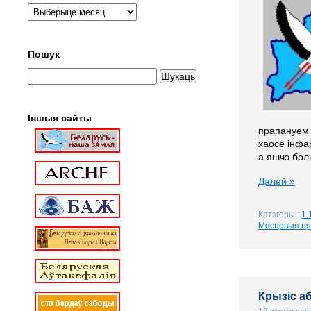
Пошук
Іншыя сайты
прапануе
хаосе інфа
а яшчэ бол
Далей »
Катэгорыі:
1.
Мясцовыя ц
Крызіс а