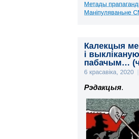
Метады прапаган
Маніпуляваньне С
Калекцыя ме
і выклікану
пабачым… (ч
6 красавіка, 2020
|
Рэдакцыя
.