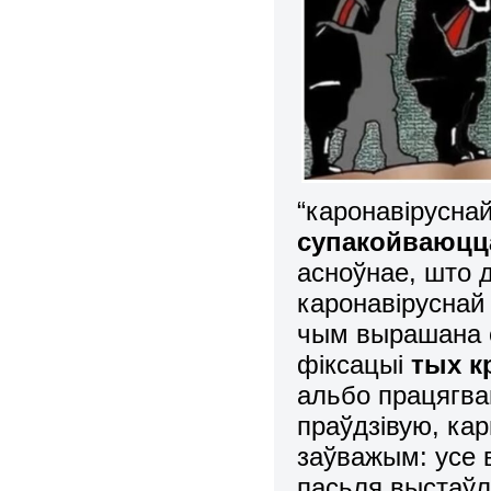
“каронавіруснай
супакойваюцц
асноўнае, што
каронавіруснай 
чым вырашана с
фіксацыі
тых к
альбо працягва
праўдзівую, ка
заўважым: усе 
пасьля выстаўл