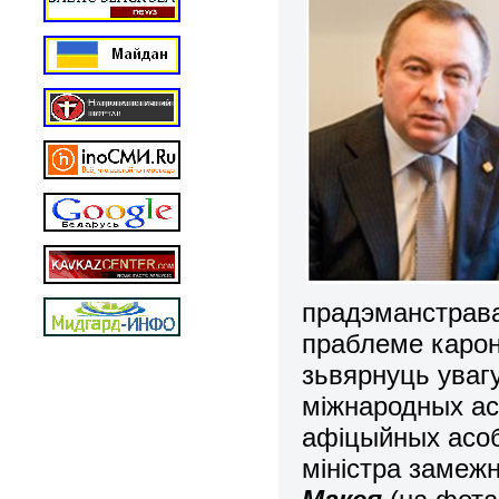
прадэманстрава
праблеме карон
зьвярнуць уваг
міжнародных ас
афіцыйных асоб
міністра замеж