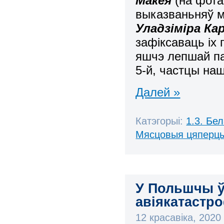
Макея
(на фота
выказваньняў м
Уладзіміра Ка
зафіксаваць іх 
яшчэ лепшай па
5-й, частцы на
Далей »
Катэгорыі:
1.3. Бе
Мясцовыя цяперц
У Польшчы ў
авіякатастр
12 красавіка, 202