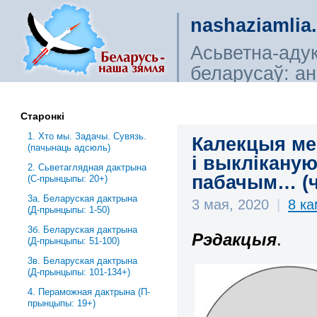
nashaziamlia
Асьветна-аду
беларусаў: ана
сьветагляды, і
Старонкі
1. Хто мы. Задачы. Сувязь.
Калекцыя ме
(пачынаць адсюль)
і выклікану
2. Сьветаглядная дактрына
пабачым… (ч
(С-прынцыпы: 20+)
3a. Беларуская дактрына
3 мая, 2020
|
8 к
(Д-прынцыпы: 1-50)
3б. Беларуская дактрына
Рэдакцыя
.
(Д-прынцыпы: 51-100)
3в. Беларуская дактрына
(Д-прынцыпы: 101-134+)
4. Пераможная дактрына (П-
прынцыпы: 19+)