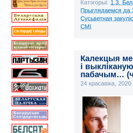
Катэгорыі:
1.3. Бе
Прыглядаемся да 
Сусьветная закулі
СМІ
Калекцыя ме
і выклікану
пабачым… (ч
24 красавіка, 202