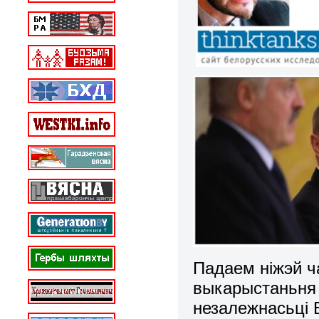
Падаем ніжэй ч
выкарыстаньня 
незалежнасьці Б