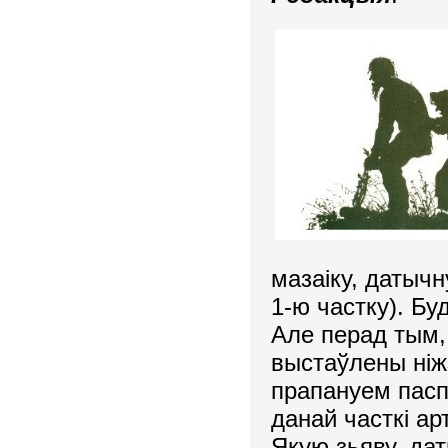
мазаіку, датычн
1-ю частку). Бу
Але перад тым, 
выстаўлены ніж
прапануем пасп
данай часткі ар
Якую зьяву, дат