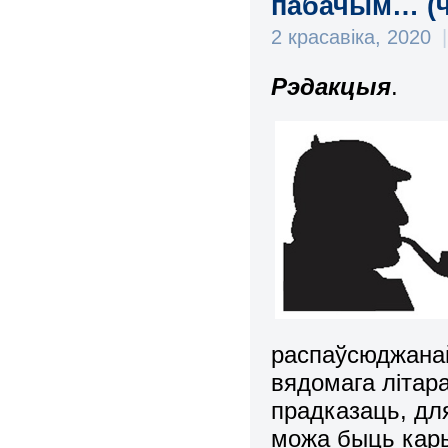
пабачым… (ч
2 красавіка, 2020
|
Рэдакцыя
.
распаўсюджана
вядомага літар
прадказаць, дл
можа быць кар