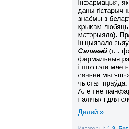
інфармацыя, як
даны гістарычн
знаёмы з белару
крыкам любяць 
матэрыяла). Пр
ініцыявала зья
Салавей
(гл. ф
фармальныя рэч
і што гэта мае
сёньня мы яшчэ 
чыстая праўда,
Але і не паінф
палічылі для с
Далей »
Катэгорыі:
1.3. Бе