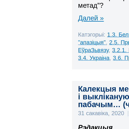
метад”?
Далей »
Катэгорыі:
1.3. Бе
"апазіцыя"
,
2.5. П
ЕўраЗьвязу
,
3.2.1.
3.4. Украіна
,
3.6. 
Калекцыя ме
і выклікану
пабачым… (ч
31 сакавіка, 2020
|
Рэдакцыя
.