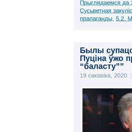
Прыглядаемся да 
Сусьветная закулі
прапаганды
,
5.2. 
Былы супацо
Пуціна ўжо п
“баласту””
19 сакавіка, 2020
|