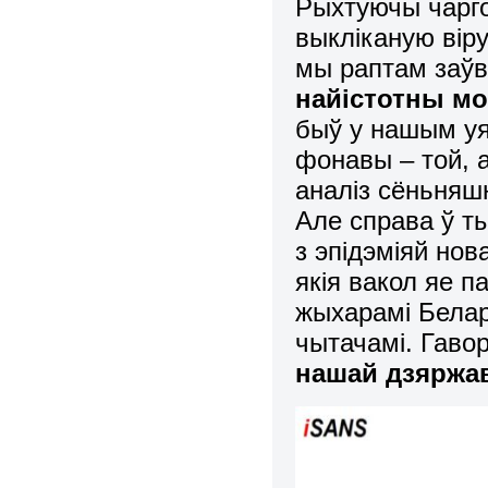
Рыхтуючы чарго
выкліканую вір
мы раптам заў
найістотны м
быў у нашым уяў
фонавы – той, 
аналіз сёньняш
Але справа ў ты
з эпідэміяй нов
якія вакол яе 
жыхарамі Белар
чытачамі. Гаво
нашай дзяржа