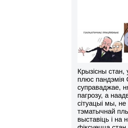
Крызісны стан, 
плюс пандэмія 
суправаджае, н
пагрозу, а наадв
сітуацыі мы, н
тэматычнай плы
выставіць і на 
фіксуецца стан