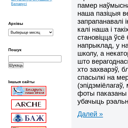
памер наўмысна
Беларусі
наша пазіцыя в
запрапанавалі і
Архівы
калі наша і так
становіцца ўсё
напрыклад, у н
Пошук
школу, а некато
што верагоднась
хто захварэў, 
спасылкі на ме
Іншыя сайты
(эпідэміёлагаў,
фоты паказаны 
убачыць рэаль
Далей »