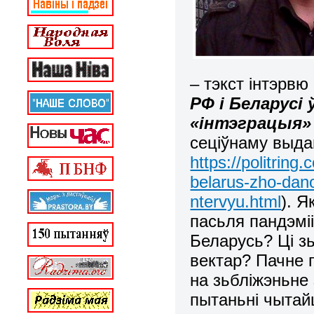
– тэкст інтэрвю
РФ і Беларусі
«інтэграцыя»
сеціўнаму выдан
https://politrin
belarus-zho-dan
ntervyu.html
). 
пасьля пандэмі
Беларусь? Ці з
вектар? Пачне 
на зьбліжэньне
пытаньні чытай