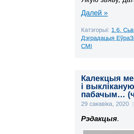
Далей »
Катэгорыі:
1.6. Сь
Дэградацыя ЕўраЗ
СМІ
Калекцыя ме
і выклікану
пабачым… (ч
29 сакавіка, 2020
|
Рэдакцыя
.