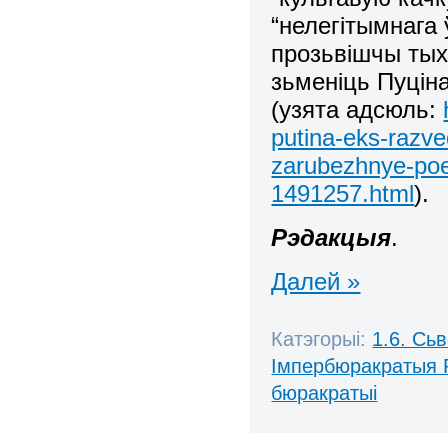
“нелегітымнага
прозьвішчы тых
зьменіць Пуціна
(узята адсюль:
putina-eks-razve
zarubezhnye-poez
1491257.html
).
Рэдакцыя
.
Далей »
Катэгорыі:
1.6. Сь
Імпербюракратыя 
бюракратыі