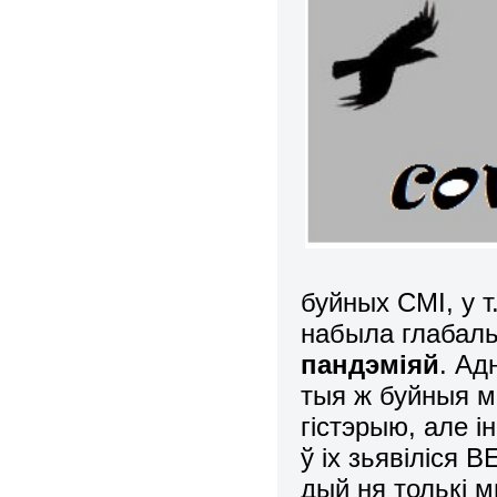
буйных СМІ, у т
набыла глабаль
пандэміяй
. Ад
тыя ж буйныя м
гістэрыю, але 
ў іх зьявіліся
дый ня толькі 