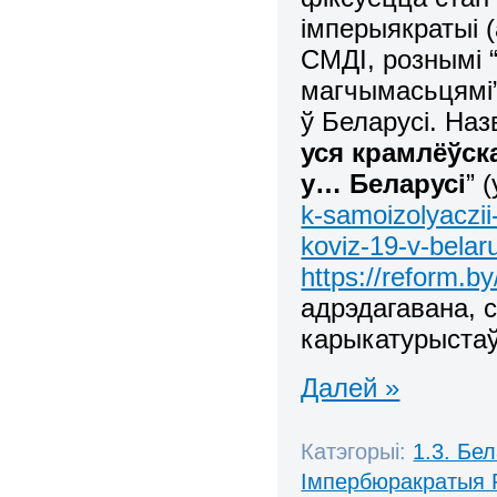
імперыякратыі (
СМДІ, рознымі “
магчымасьцямі”,
ў Беларусі. Наз
уся крамлёўск
у… Беларусі
” 
k-samoizolyaczii
koviz-19-v-belaru
https://reform.b
адрэдагавана, 
карыкатурыстаў
Далей »
Катэгорыі:
1.3. Бе
Імпербюракратыя 