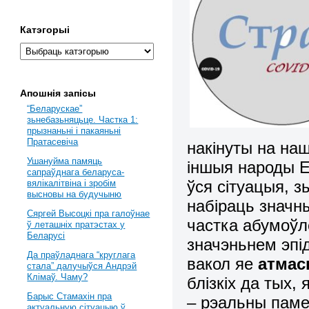
Катэгорыі
Апошнія запісы
“Беларускае”
зьнебазьняцьце. Частка 1:
прызнаньні і пакаяньні
Пратасевіча
накінуты на наш
Ушануйма памяць
іншыя народы Еў
сапраўднага беларуса-
ўся сітуацыя, з
вялікалітвіна і зробім
высновы на будучыню
набіраць значн
Сяргей Высоцкі пра галоўнае
частка абумоўл
ў леташніх пратэстах у
Беларусі
значэньнем эпі
Да праўладнага “круглага
вакол яе
атмас
стала” далучыўся Андрэй
Клімаў. Чаму?
блізкіх да тых,
Барыс Стамахін пра
– рэальны пам
актуальную сітуацыю ў