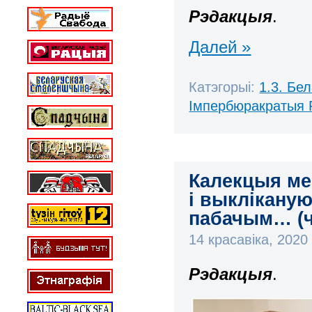
Рэдакцыя
.
Далей »
Катэгорыі:
1.3. Бе
Імпербюракратыя 
Калекцыя ме
і выклікану
пабачым… (ч
14 красавіка, 202
Рэдакцыя
.