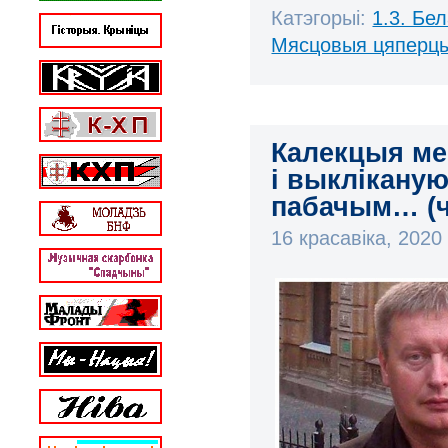
Катэгорыі:
1.3. Бе
Мясцовыя цяперц
Калекцыя ме
і выклікану
пабачым… (ч
16 красавіка, 202