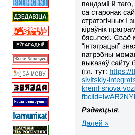
пандэміі й таго
са старонак са
стратэгічных і
кіраўнік прагр
бясьпекі. Сваё
“інтэграцыі” зн
патрэбны моман
выказаў сайту 
(гл. тут:
https://
sivitskiy-integr
kreml-snova-voz
fbclid=IwAR2NYK
Рэдакцыя
.
Далей »