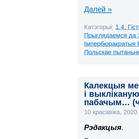
Далей »
Катэгорыі:
1.4. Гі
Прыглядаемся да 
Імпербюракратыя 
Польскае пытаньн
Калекцыя ме
і выклікану
пабачым… (ч
10 красавіка, 202
Рэдакцыя
.