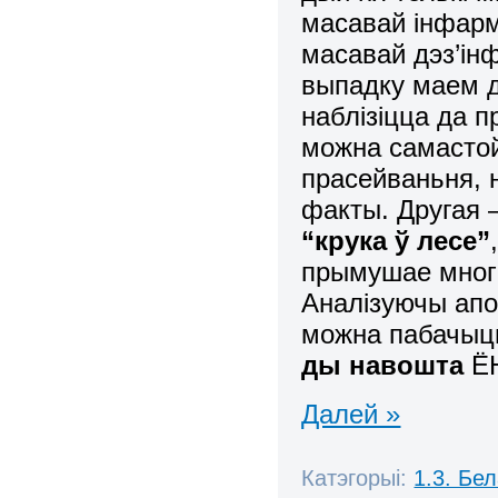
масавай інфар
масавай дэз’ін
выпадку маем д
наблізіцца да п
можна самастой
прасейваньня, н
факты. Другая 
“крука ў лесе”
прымушае многі
Аналізуючы апош
можна пабачыць
ды навошта
ЁН
Далей »
Катэгорыі:
1.3. Бе