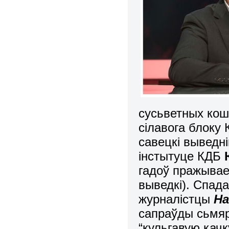
сусьветных кош
сілавога блоку
савецкі выведні
інстытуце КДБ
гадоў пражывае
выведкі). Спада
журналістцы
На
сапраўды сьмяр
“кульгавую качк