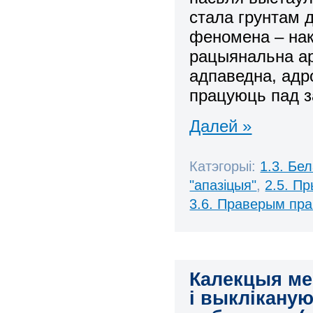
стала грунтам 
феномена – нак
рацыянальна ар
адпаведна, адр
працуюць пад за
Далей »
Катэгорыі:
1.3. Бе
"апазіцыя"
,
2.5. П
3.6. Праверым пра
Калекцыя ме
і выклікану