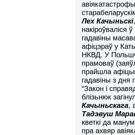
авіякатастрофы
старабеларускі
Лех Качыньскі
накіроўваліся 
гадавіны масава
афіцэраў у Кат
НКВД. У Польшчы
прамоваў (заяўл
прайшла афіцый
гадавіны з дня 
“Закон і справ
блізьнюк загіну
Качыньскага
,
Тадэвуш Мара
кветкі да ману
пра ахвяр авія