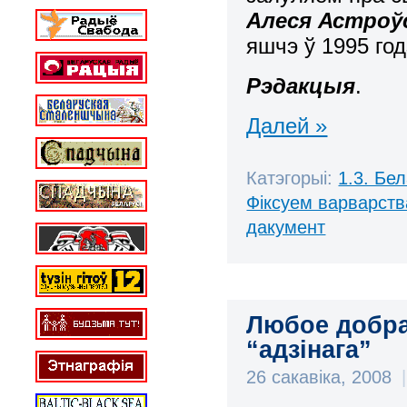
Алеся Астроў
яшчэ ў 1995 г
Рэдакцыя
.
Далей »
Катэгорыі:
1.3. Бе
Фіксуем варварств
дакумент
Любое добра
“адзінага”
26 сакавіка, 2008
|