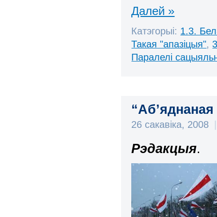
Далей »
Катэгорыі:
1.3. Бе
Такая "апазіцыя"
,
Паралелі сацыяль
“Аб’яднаная 
26 сакавіка, 2008
|
Рэдакцыя
.