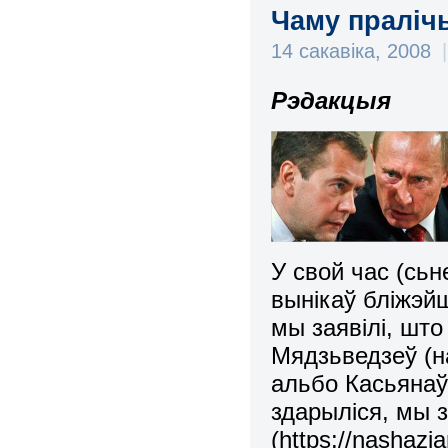
Чаму пралічы
14 сакавіка, 2008
|
Рэдакцыя
У свой час (сьн
вынікаў бліжэйш
мы заявілі, шт
Мядзьведзеў (н
альбо Касьянаў
здарыліся, мы 
(https://nashazi