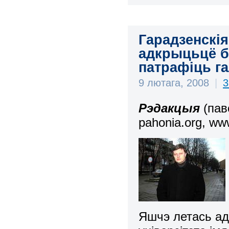
Гарадзенскі
адкрыцьцё б
патрафіць г
9 лютага, 2008
|
3
Рэдакцыя
(па
pahonia.org, www
Яшчэ летась адз