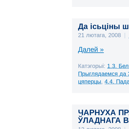
Да ісьціны ш
21 лютага, 2008
|
Далей »
Катэгорыі:
1.3. Бе
Прыглядаемся да 
цяперцы
,
4.4. Пад
ЧАРНУХА ПР
ЎЛАДНАГА ВА