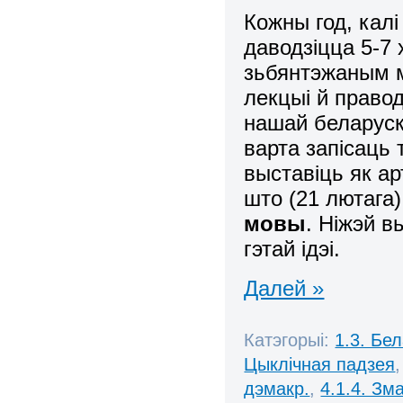
Кожны год, калі
даводзіцца 5-7 
зьбянтэжаным м
лекцыі й правод
нашай беларуск
варта запісаць
выставіць як а
што (21 лютага
мовы
. Ніжэй 
гэтай ідэі.
Далей »
Катэгорыі:
1.3. Бе
Цыклічная падзея
дэмакр.
,
4.1.4. Зм