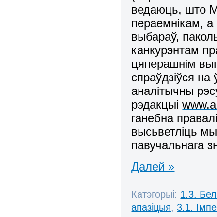
ведаюць, што М
пераемнікам, а 
выбараў, пакол
канкурэнтам пр
цяперашнім выг
спраўдзіўся на
аналітычны рэсу
рэдакцыі
www.ar
ганебна правал
высьветліць мы,
павучальнага зн
Далей »
Катэгорыі:
1.3. Бе
апазіцыя
,
3.1. Імп