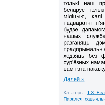
толькі наш пр
беларус тольк
міліцыю, калі
падваротні п’
будзе дапамог
нашых служба
разганяць дэм
прадпрымальні
ходзяць без ф
сур’ёзных намаг
вам гэта пакаж
Далей »
Катэгорыі:
1.3. Бе
Паралелі сацыяль