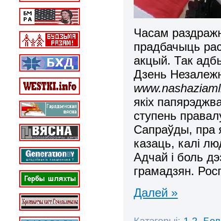
Часам раздражн
прадбачыць рас
акцый. Так адбы
Дзень Незалежна
www.nashaziam
l
якіх папярэджв
ступень правал
Сапраўды, пра 
казаць, калі л
Адчай і боль дэ
грамадзян. Рос
Далей »