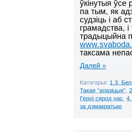
ўкінутыя ўсе 
па тым, як а
судзіць і аб с
грамадства, і
традыцыйна п
www.svaboda.o
таксама непа
Далей »
Катэгорыі:
1.3. Бе
Такая "апазіцыя"
,
Героі сярод нас
,
4
за дэмакратыю