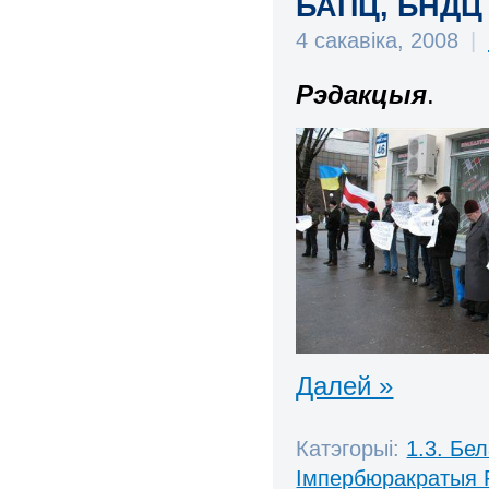
БАПЦ, БНДЦ 
4 сакавіка, 2008
|
Рэдакцыя
.
Далей »
Катэгорыі:
1.3. Бе
Імпербюракратыя 