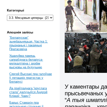
Катэгорыі
Апошнія запісы
“Беларускае”
зьнебазьняцьце. Частка 1:
прызнаньні і пакаяньні
Пратасевіча
Ушануйма памяць
сапраўднага беларуса-
вялікалітвіна і зробім
высновы на будучыню
Сяргей Высоцкі пра галоўнае
ў леташніх пратэстах у
Беларусі
У каментары да
Да праўладнага “круглага
прысьвечаных у
стала” далучыўся Андрэй
Клімаў. Чаму?
“
А
тыя шматлік
Барыс Стамахін пра
параноіка – хт
актуальную сітуацыю ў