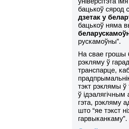
універсітэта ім
бацькоў сярод 
дзетак у бела
бацькоў няма вы
беларускамоўн
рускамоўны”.
На свае грошы 
рэкляму ў гара
транспарце, к
прадпрымальнік
тэкт рэклямы ў
ў ідэалягічным
гэта, рэкляму а
што “яе тэкст н
гарвыканкаму”.