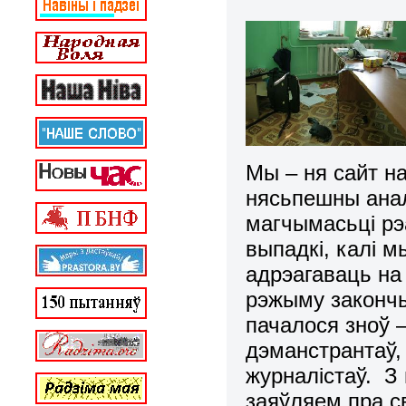
Мы – ня сайт на
нясьпешны анал
магчымасьці рэ
выпадкі, калі м
адрэагаваць на 
рэжыму закончыўс
пачалося зноў 
дэманстрантаў,
журналістаў. З
заяўляем пра с