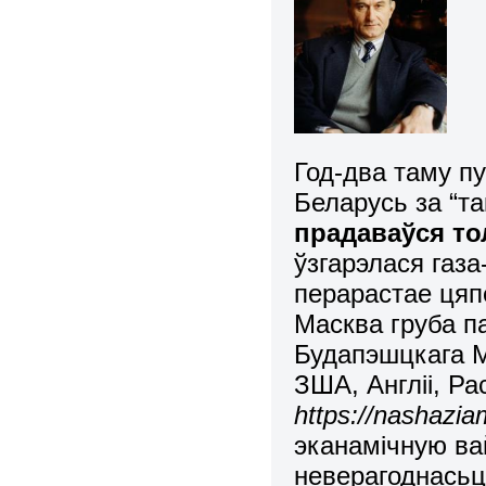
Год-два таму п
Беларусь за “та
прадаваўся то
ўзгарэлася газа
перарастае цяп
Масква груба п
Будапэшцкага М
ЗША, Англіі, Ра
https://nashazia
эканамічную вай
неверагоднасьц