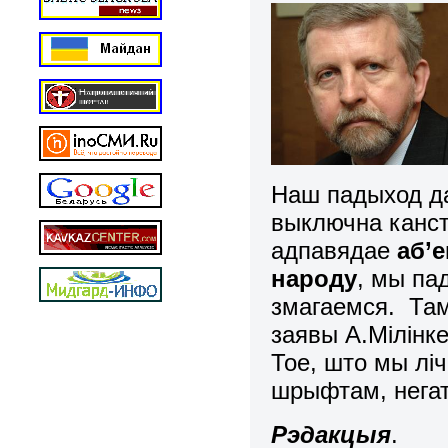
Наш падыход да
выключна канст
адпавядае
аб’
народу
, мы па
змагаемся. Там
заявы А.Мілінке
Тое, што мы лі
шрыфтам, негат
Рэдакцыя
.