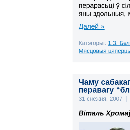
перарасьці ў сі
яны здольныя, 
Далей »
Катэгорыі:
1.3. Бе
Мясцовыя цяперц
Чаму сабака
перавагу “бл
31 снежня, 2007
|
Віталь Хромаў