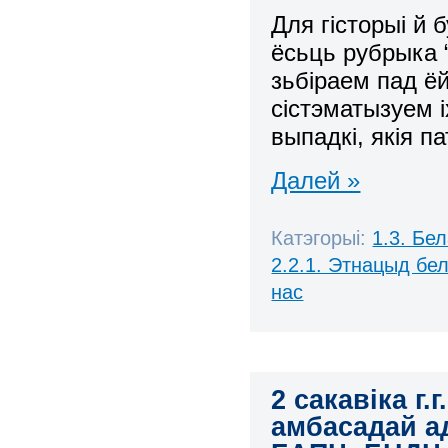
Для гісторыі й 
ёсьць рубрыка 
зьбіраем пад ё
сістэматызуем 
выпадкі, якія 
Далей »
Катэгорыі:
1.3. Бе
2.2.1. Этнацыд бе
нас
2 сакавіка г.
амбасадай а