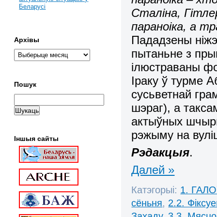
Беларусі
Сталіна, Гітле
параноіка, а т
Пададзены ніжэ
Архівы
пытаньне з пры
ілюстраваны фо
Іраку ў турме А
Пошук
сусьветнай грам
шэраг), а такса
актыўных шчыры
рэжыму на вулі
Іншыя сайты
Рэдакцыя
.
Далей »
Катэгорыі:
1. ГАЛ
сёньня
,
2.2. Фіксу
Захаду
,
3.3. Мясц