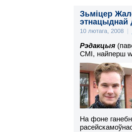
Зьміцер Жале
этнацыднай 
10 лютага, 2008
|
Рэдакцыя
(пав
СМІ, найперш
w
На фоне ганебн
расейскамоўнас