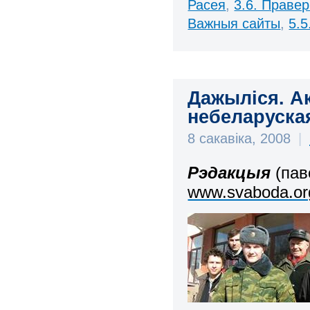
Расея
,
3.6. Праве
Важныя сайты
,
5.
Дажыліся. Ак
небеларуская
8 сакавіка, 2008
|
Рэдакцыя
(пав
www.svaboda.or