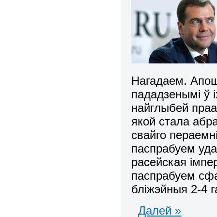
Нагадаем. Апош
пададзенымі ў і
найглыбей праа
якой стала абр
свайго пераемні
паспрабуем удак
расейская імпе
паспрабуем сфа
бліжэйныя 2-4 г
Далей »