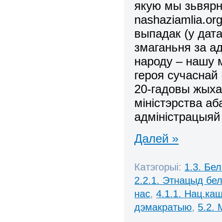
якую мы зьвярну
nashaziamlia.or
выпадак (у дат
змаганьня за а
народу – нашу 
героя сучаснай
20-гадовы жыхар
міністэрства аб
адміністрацыяй
Далей »
Катэгорыі:
1.3. Бе
2.2.1. Этнацыд бе
нас
,
4.1.1. Нац.ка
дэмакратыю
,
5.2.