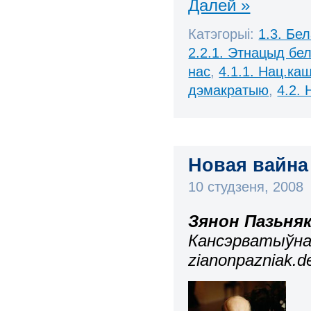
Далей »
Катэгорыі:
1.3. Бе
2.2.1. Этнацыд бе
нас
,
4.1.1. Нац.ка
дэмакратыю
,
4.2.
Новая вайна
10 студзеня, 2008
Зянон Пазьня
Кансэрватыўна
zianonpazniak.de