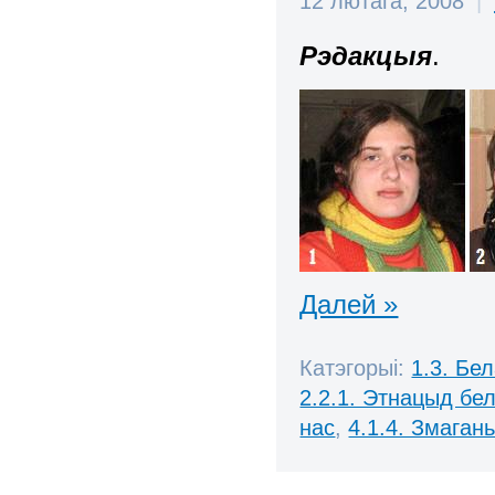
12 лютага, 2008
|
Рэдакцыя
.
Далей »
Катэгорыі:
1.3. Бе
2.2.1. Этнацыд бе
нас
,
4.1.4. Змаган