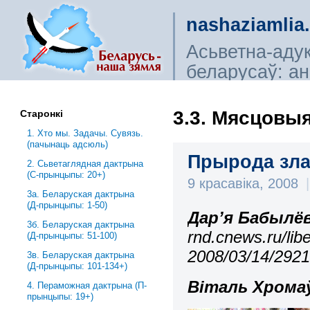
nashaziamlia
Асьветна-аду
беларусаў: ана
сьветагляды, і
3.3. Мясцовы
Старонкі
1. Хто мы. Задачы. Сувязь.
(пачынаць адсюль)
Прырода зла
2. Сьветаглядная дактрына
(С-прынцыпы: 20+)
9 красавіка, 2008
|
3a. Беларуская дактрына
(Д-прынцыпы: 1-50)
Дар’я Бабылё
3б. Беларуская дактрына
rnd.cnews.ru/lib
(Д-прынцыпы: 51-100)
2008/03/14/292
3в. Беларуская дактрына
(Д-прынцыпы: 101-134+)
Віталь Хромаў
4. Пераможная дактрына (П-
прынцыпы: 19+)