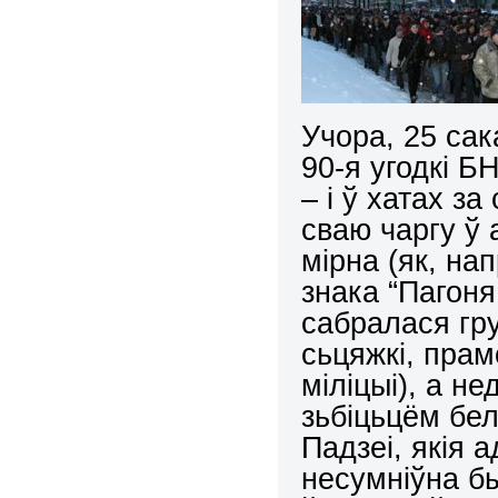
Учора, 25 сак
90-я угодкі Б
– і ў хатах за
сваю чаргу ў
мірна (як, на
знака “Пагоня
сабралася гру
сьцяжкі, пра
міліцыі), а н
зьбіцьцём бел
Падзеі, якія 
несумніўна б