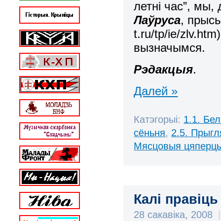
летні час”, мы,
Лаўруса
, прыс
t.ru/tp/ie/zlv.h
вызначымся.
Рэдакцыя
.
Далей »
Катэгорыі:
1.1. Бе
сёньня
,
2.5. Прыг
Мясцовыя цяперц
Калі правіц
28 сакавіка, 2008
|