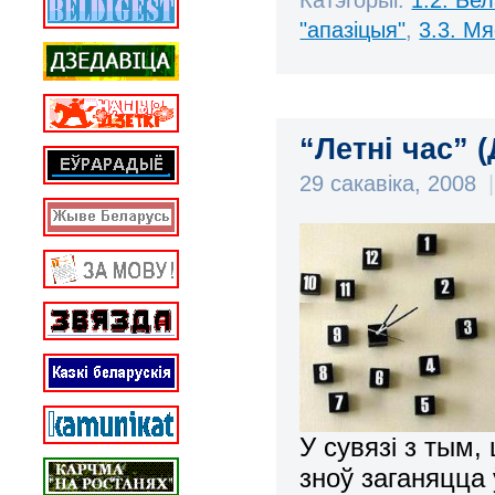
Катэгорыі:
1.2. Бе
"апазіцыя"
,
3.3. М
“Летні час” (
29 сакавіка, 2008
|
У сувязі з тым,
зноў заганяцца 