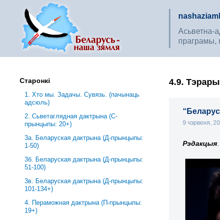
nashaziaml
Асьветна-ад
праграмы, 
Старонкі
4.9. Тэрар
1. Хто мы. Задачы. Сувязь. (пачынаць
адсюль)
“Беларус
2. Сьветаглядная дактрына (С-
9 чэрвеня, 2
прынцыпы: 20+)
3a. Беларуская дактрына (Д-прынцыпы:
Рэдакцыя
.
1-50)
3б. Беларуская дактрына (Д-прынцыпы:
51-100)
3в. Беларуская дактрына (Д-прынцыпы:
101-134+)
4. Пераможная дактрына (П-прынцыпы:
19+)