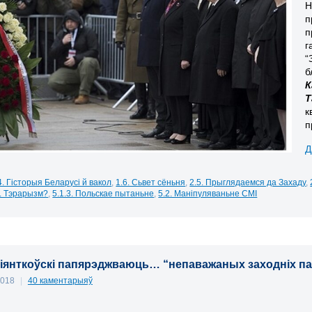
Н
п
п
г
“
б
К
Т
к
п
Д
4. Гісторыя Беларусі й вакол
,
1.6. Сьвет сёньня
,
2.5. Прыглядаемся да Захаду
,
9. Тэрарызм?
,
5.1.3. Польскае пытаньне
,
5.2. Маніпуляваньне СМІ
 Піянткоўскі папярэджваюць… “непаважаных заходніх п
2018
|
40 каментарыяў