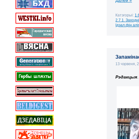
Далей »
Катэгорыі:
1.
2.7.1. Заходн
Ідэал.фін.алі
Запамінае
13 чэрвеня, 
Рэдакцыя
.