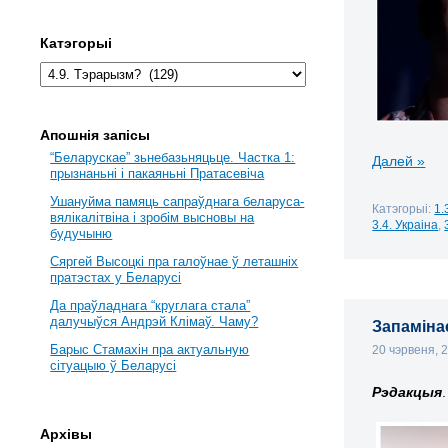
Катэгорыі
Апошнія запісы
“Беларускае” зьнебазьняцьце. Частка 1:
Далей »
прызнаньні і пакаяньні Пратасевіча
Ушануйма памяць сапраўднага беларуса-
Катэгорыі:
1.
вялікалітвіна і зробім высновы на
3.4. Украіна
,
будучыню
Сяргей Высоцкі пра галоўнае ў леташніх
пратэстах у Беларусі
Да праўладнага “круглага стала”
далучыўся Андрэй Клімаў. Чаму?
Запамінае
Барыс Стамахін пра актуальную
20 чэрвеня, 
сітуацыю ў Беларусі
Рэдакцыя
.
Архівы