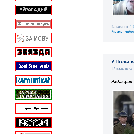
Катэгорыі:
1.
Кірункі глаба
У Польшч
12 красавіка
Рэдакцыя
.