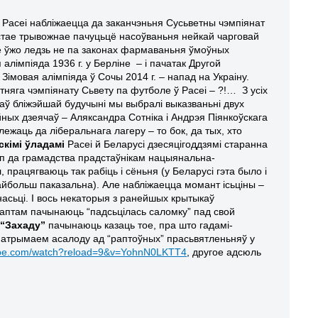
у Расеі набліжаецца да заканчэньня Сусьветны чэмпіянат
стае трывожнае пачуцьцё насоўваньня нейкай чарговай
е ўжо ледзь не па законах фармаваньня ўмоўных
алімпіяда 1936 г. у Берліне – і пачатак Другой
Зімовая алімпіяда ў Сочы 2014 г. – напад на Украіну.
няга чэмпіянату Сьвету па футболе ў Расеі – ?!… З усіх
ў бліжэйшай будучыні мы выбралі выказваньні двух
йных дзеячаў – Аляксандра Сотніка і Андрэя Піянкоўскага
лежаць да ліберальнага лагеру – то бок, да тых, хто
скімі ўладамі
Расеі й Беларусі дзесяцігоддзямі старанна
уп да грамадства прадстаўнікам нацыянальна-
 працягваюць так рабіць і сёньня (у Беларусі гэта было і
йбольш паказальна). Але набліжаецца момант ісьціны –
насьці. І вось некаторыя з ранейшых крытыкаў
аптам пачынаюць “падсьцілась саломку” пад свой
 “Захаду”
пачынаюць казаць тое, пра што гадамі-
е атрымаем асалоду ад “раптоўных” прасьвятленьняў у
tube.com/watch?reload=9&v=YohnN0LKTT4
, другое адсюль