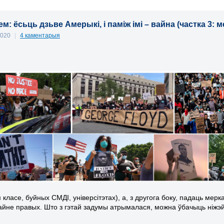
м: ёсьць дзьве Амерыкі, і паміж імі – вайна (частка 3: 
2020
|
4 каментарыя
класе, буйных СМДІ, універсітэтах), а, з другога боку, падаць мерк
райне правых. Што з гэтай задумы атрымалася, можна ўбачыць ніжэй