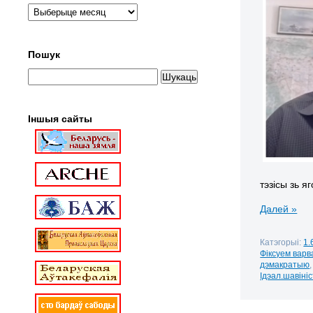
Пошук
Іншыя сайты
тэзісы зь я
Далей »
Катэгорыі:
1.
Фіксуем варв
дэмакратыю
Ідэал.шавіні