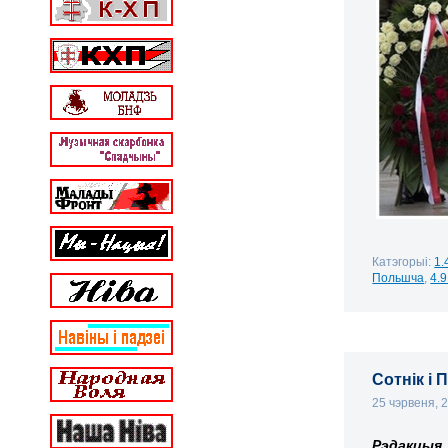
Катэгорыі:
1.
Польшча
,
4.
Сотнік і
25 чэрвеня, 
Рэдакцыя
.