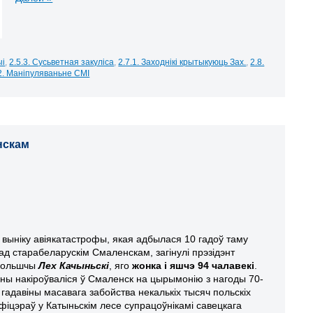
ыі
,
2.5.3. Сусьветная закуліса
,
2.7.1. Заходнікі крытыкуюць Зах.
,
2.8.
2. Маніпуляваньне СМІ
нскам
 выніку авіякатастрофы, якая адбылася 10 гадоў таму
ад старабеларускім Смаленскам, загінулі прэзідэнт
ольшчы
Лех Качыньскі
, яго
жонка і яшчэ 94 чалавекі
.
ны накіроўваліся ў Смаленск на цырымонію з нагоды 70-
 гадавіны масавага забойства некалькіх тысяч польскіх
фіцэраў у Катыньскім лесе супрацоўнікамі савецкага