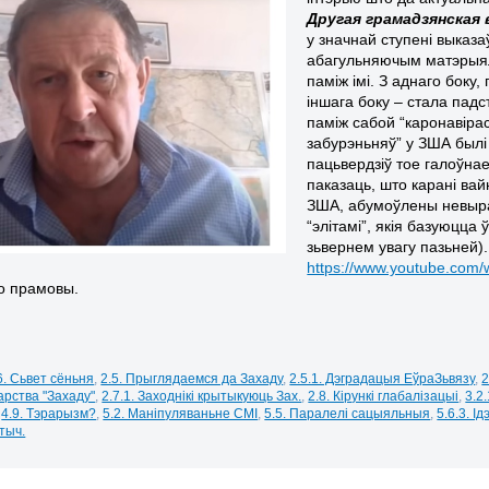
Другая грамадзянская 
у значнай ступені выказа
абагульняючым матэрыял
паміж імі. З аднаго боку,
іншага боку – стала падс
паміж сабой “каронавірас
забурэньняў” у ЗША был
пацьвердзіў тое галоўна
паказаць, што карані ва
ЗША, абумоўлены невыра
“элітамі”, якія базуюцца
зьвернем увагу пазьней).
https://www.youtube.co
го прамовы.
6. Сьвет сёньня
,
2.5. Прыглядаемся да Захаду
,
2.5.1. Дэградацыя ЕўраЗьвязу
,
2
арства "Захаду"
,
2.7.1. Заходнікі крытыкуюць Зах.
,
2.8. Кірункі глабалізацыі
,
3.2
,
4.9. Тэрарызм?
,
5.2. Маніпуляваньне СМІ
,
5.5. Паралелі сацыяльныя
,
5.6.3. Ід
стыч.