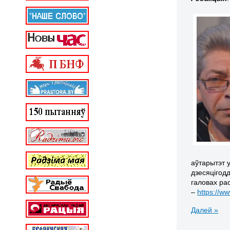
аўтарытэт у
дзесяцігод
галовах ра
–
https://
Далей »