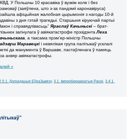
КВД. У Польшчы 10 красавіка ў вузкім коле і без
рамоваў (заяўлена, што з-за пандэміі каронавіруса)
райшла афіцыйная жалобная цырымонія з нагоды 10-й
адавіны з дня гэтай трагедыі. Старшыня кіруючай партыі
Закон і справядлівасьць”
Яраслаў Качыньскі
– брат-
лізьнюк загінулага ў авіякатастрофе прэзідэнта
Леха
ачыньскага
, а таксама прэм’ер-міністр Польшчы
адэвуш Маравецкі
і невялікая група палітыкаў усклалі
веткі да манумента ў Варшаве, пастаўленага ў памяць
ра ахвяр авіякатастрофы.
алей »
2.5.1. Дэградацыя ЕўраЗьвязу
,
3.1. Імпербюракратыя Расеі
,
3.4.1.
алітыкаў”