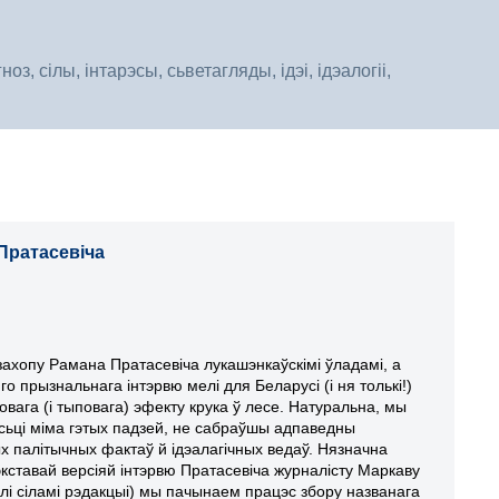
, сілы, інтарэсы, сьветагляды, ідэі, ідэалогіі,
 Пратасевіча
захопу Рамана Пратасевіча лукашэнкаўскімі ўладамі, а
го прызнальнага інтэрвю мелі для Беларусі (і ня толькі!)
овага (і тыповага) эфекту крука ў лесе. Натуральна, мы
йсьці міма гэтых падзей, не сабраўшы адпаведны
х палітычных фактаў й ідэалагічных ведаў. Нязначна
кставай версіяй інтэрвю Пратасевіча журналісту Маркаву
лі сіламі рэдакцыі) мы пачынаем працэс збору названага