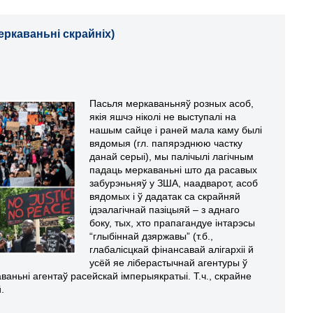
меркаваньні скрайніх)
Пасьля меркаваньняў розных асоб,
якія яшчэ ніколі не выступалі на
нашым сайце і раней мала каму былі
вядомыя (гл. папярэднюю частку
данай серыі), мы палічылі лагічным
падаць меркаваньні што да расавых
забурэньняў у ЗША, наадварот, асоб
вядомых і ў дадатак са скрайняй
ідэалагічнай пазіцыяй – з аднаго
боку, тых, хто прапагандуе інтарэсы
“глыбіннай дзяржавы” (т.б.,
глабалісцкай фінансавай алігархіі й
усёй яе ліберастычнай агентуры ў
аваньні агентаў расейскай імперыякратыі. Т.ч., скрайне
.