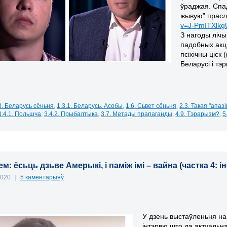
ўраджая. Спад
жывую” прасл
v=J-PmITXlkg
З нагоды ліч
падобных акцы
псіхічны ціск
Беларусі і тэр
3. Беларусь сёньня
,
1.3.1. Беларусь. Асобы
,
1.6. Сьвет сёньня
,
2.3. Такая "апаз
3.4.1. Польшча
,
3.4.2. Прыбалтыка
,
3.7. Метады прапаганды
,
4.9. Тэрарызм?
,
5
м: ёсьць дзьве Амерыкі, і паміж імі – вайна (частка 4:
2020
|
5 каментарыяў
У дзень выстаўленьня н
інтэрвю што да актуальн