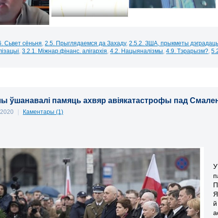
6. Сьвет сёньня
,
2.5. Прыглядаемся да Захаду
,
2.5.2. ЗША, прыкметы дэградац
лізацыі
,
3.2.1. Міжнар.фінанс. алігархія
,
4.2. Нацыяналізмы
,
4.9. Тэрарызм?
,
5.
ы ўшанавалі памяць ахвяр авіякатастрофы пад Смале
, 2020
|
Каментары (1)
У
п
П
Я
й
а