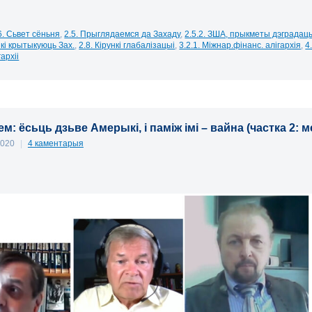
6. Сьвет сёньня
,
2.5. Прыглядаемся да Захаду
,
2.5.2. ЗША, прыкметы дэградац
ікі крытыкуюць Зах.
,
2.8. Кірункі глабалізацыі
,
3.2.1. Міжнар.фінанс. алігархія
,
4
гархіі
м: ёсьць дзьве Амерыкі, і паміж імі – вайна (частка 2: 
2020
|
4 каментарыя