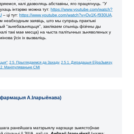
зяемся, калі дазволяць абставіны, яго працягнуць. “У
ухаць інтэрвю можна тут:
https://www.youtube.com/watch?
U
– ці тут:
https://www.youtube.com/watch?v=Ov1K-f930UA
.
ым неабходным заявіць, што мы супраць практыкі
й “зьнебазьняцьця”, заклікаем спыніць фізічны ды
 (калі такі мае месца) на чыста палітычных зьняволеных у
мінова ўсіх іх вызваліць.
іцыя"
,
2.5. Прыглядаемся да Захаду
,
2.5.1. Дэградацыя ЕўраЗьвязу
,
.2. Маніпуляваньне СМІ
 інфармацыя А.Іларыёнава)
ашага ранейшага матэрыялу нарэшце зьмястоўнае
ай сітуацыі ў ЗША даў сп.
Андрэй Іларыёнаў
(назва: