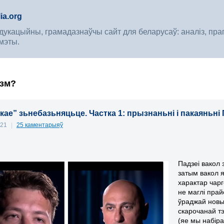
ia.org
укацыйны, грамадазнаўчы сайт для беларусаў: аналіз, прагноз
мэты.
ызм?
кае” зьнебазьняцьце. Частка 1: прызнаньні і пакаяньні
021
|
25 каментарыяў
Падзеі вакол 
затым вакол я
характар чарг
не маглі пра
ўраджай новы
скарочанай тэ
(яе мы набіра