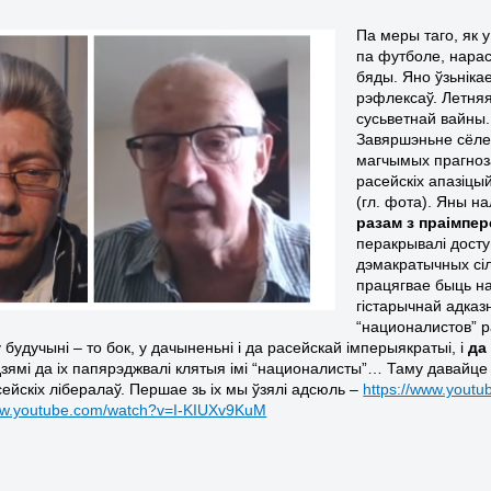
Па меры таго, як 
па футболе, нара
бяды. Яно ўзьніка
рэфлексаў. Летняя 
сусьветнай вайны. 
Завяршэньне сёлет
магчымых прагноза
расейскіх апазіцы
(гл. фота). Яны на
разам з праімпер
перакрывалі дост
дэмакратычных сіл,
працягвае быць на
гістарычнай адказ
“националистов” р
 будучыні – то бок, у дачыненьні і да расейскай імперыякратыі, і
да
дзямі да іх папярэджвалі клятыя імі “националисты”… Таму давайц
сейскіх лібералаў. Першае зь іх мы ўзялі адсюль –
https://www.you
www.youtube.com/watch?v=I-KIUXv9KuM