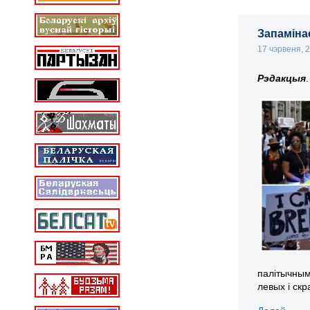
Запамінае
17 чэрвеня, 
Рэдакцыя
.
палітычным 
левых і ск