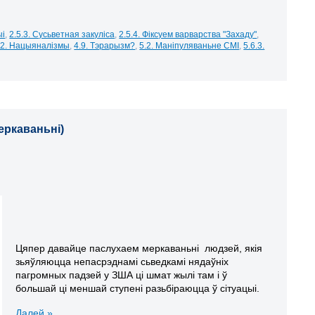
ыі
,
2.5.3. Сусьветная закуліса
,
2.5.4. Фіксуем варварства "Захаду"
,
.2. Нацыяналізмы
,
4.9. Тэрарызм?
,
5.2. Маніпуляваньне СМІ
,
5.6.3.
меркаваньні)
Цяпер давайце паслухаем меркаваньні людзей, якія
зьяўляюцца непасрэднамі сьведкамі нядаўніх
пагромных падзей у ЗША ці шмат жылі там і ў
большай ці меншай ступені разьбіраюцца ў сітуацыі.
Далей »