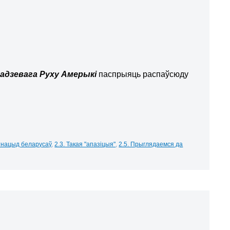
адзевага Руху Амерыкі
паспрыяць распаўсюду
Этнацыд беларусаў
,
2.3. Такая "апазіцыя"
,
2.5. Прыглядаемся да