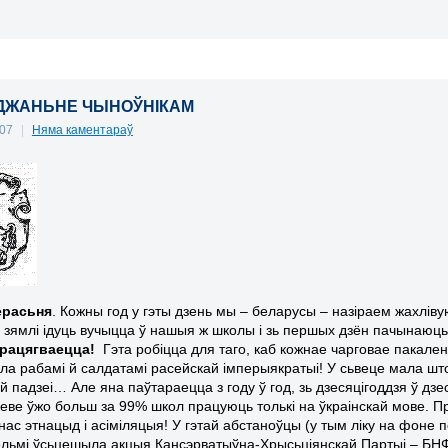
ДЖАНЬНЕ ЧЫНОЎНІКАМ
007
|
Няма каментараў
ерасьня
. Кожны год у гэты дзень мы – беларусы – назіраем жахліву
 зямлі ідуць вучыцца ў нашыя ж школы і зь першых дзён пачынаюц
рацягваецца!
Гэта робіцца для таго, каб кожнае чарговае пакал
тала рабамі й салдатамі расейскай імперыякратыі!
У сьвеце мала шт
й падзеі… Але яна паўтараецца з году ў год, зь дзесяцігоддзя ў дз
іеве ўжо больш за 99% школ працуюць толькі на ўкраінскай мове. Пр
 нас этнацыд і асіміляцыя! У гэтай абстаноўцы (у тым ліку на фоне п
ельмі ўсьцешыла акцыя Кансэрватыўна-Хрысьціянскай Партыі – БНФ