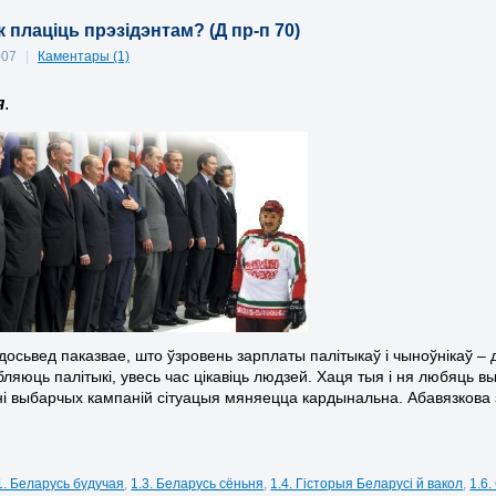
як плаціць прэзідэнтам? (Д пр-п 70)
007
|
Каментары (1)
я
.
досьвед паказвае, што ўзровень зарплаты палітыкаў і чыноўнікаў –
бляюць палітыкі, увесь час цікавіць людзей. Хаця тыя і ня любяць 
і выбарчых кампаній сітуацыя мяняецца кардынальна. Абавязкова 
1. Беларусь будучая
,
1.3. Беларусь сёньня
,
1.4. Гісторыя Беларусі й вакол
,
1.6.