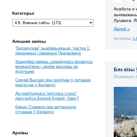
Асабіста я 
Катэгорыі
зьняважаны 
Лугавога. Я
Далей »
Катэгорыі:
1.
Апошнія запісы
“Беларускае” зьнебазьняцьце. Частка 1:
прызнаньні і пакаяньні Пратасевіча
Ушануйма памяць сапраўднага беларуса-
вялікалітвіна і зробім высновы на
Бяз візы 
будучыню
28 верасня,
Сяргей Высоцкі пра галоўнае ў леташніх
пратэстах у Беларусі
Да праўладнага “круглага стала”
далучыўся Андрэй Клімаў. Чаму?
Барыс Стамахін пра актуальную
сітуацыю ў Беларусі
Архівы