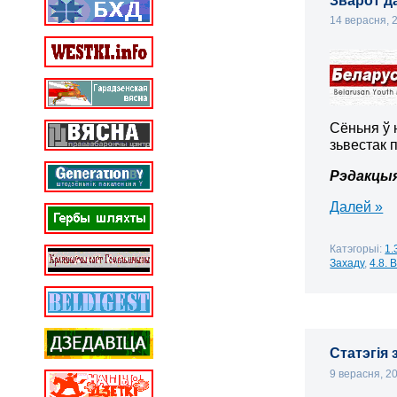
Зварот д
14 верасня,
Сёньня ў 
зьвестак 
Рэдакцы
Далей »
Катэгорыі:
1.
Захаду
,
4.8.
Статэгія
9 верасня, 2