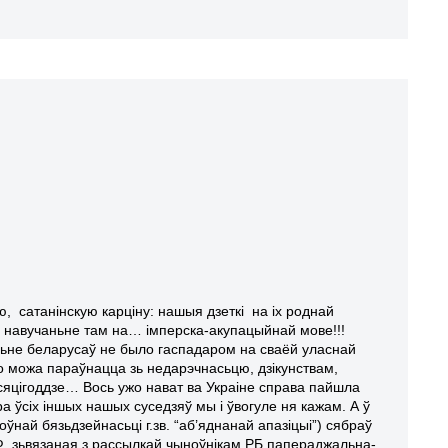
ю, сатанінскую карціну: нашыя дзеткі на іх роднай
ь навучаньне там на… імперска-акупацыйнай мове!!!
еньне беларусаў не было гаспадаром на сваёй уласнай
о можа параўнацца зь недарэчнасьцю, дзікунствам,
есяцігоддзе… Вось ужо нават ва Украіне справа пайшла
а ўсіх іншых нашых суседзяў мы і ўвогуле ня кажам. А ў
оўнай бязьдзейнасьці г.зв. “аб’яднанай апазіцыі”) сябраў
, зьвязаная з рассылкай чыноўнікам РБ папераджальна-