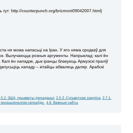
ут: http://counterpunch.org/bricmont09042007.html
)
та ня можа напасьці на Іран. У яго няма сродкаў для
 крок. Вылучаюцца розныя аргументы. Напрыклад: калі ён
 Калі ён нападзе, дык іранцы блакуюць Армузскі праліў
дапусьціць
нападу – кітайцы абваляць даляр. Арабскі
.5.2. ЗША, прыкметы дэградацыі
,
2.5.3. Сусьветная закуліса
,
2.7.1.
нтэрнацыяналізм сапраўдн.
,
4.8. Важныя сайты