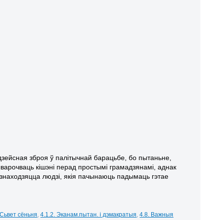
 дзейсная зброя ў палітычнай барацьбе, бо пытаньне,
выварочваць кішэні перад простымі грамадзянамі, аднак
знаходзяцца людзі, якія пачынаюць падымаць гэтае
 Сьвет сёньня
,
4.1.2. Эканам.пытан. і дэмакратыя
,
4.8. Важныя