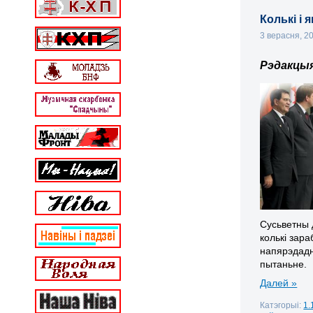
Колькі і 
3 верасня, 2
Рэдакцы
Сусьветны 
колькі зара
напярэдадн
пытаньне.
Далей »
Катэгорыі:
1.