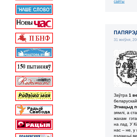
сайты
ПАПЯРЭ
31 жніўня, 2
Заўтра
1 в
беларускай
Этнацыд п
зямлі, а с
жахам гэта
на лад. У К
нас – не, у
рэдакцыі в