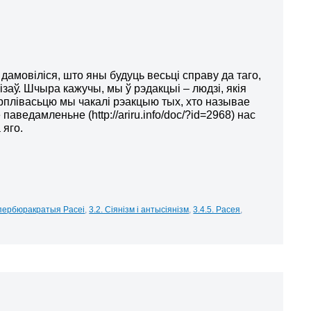
дамовіліся, што яны будуць весьці справу да таго,
ізаў. Шчыра кажучы, мы ў рэдакцыі – людзі, якія
рплівасьцю мы чакалі рэакцыю тых, хто называе
аведамленьне (http://ariru.info/doc/?id=2968) нас
 яго.
мпербюракратыя Расеі
,
3.2. Сіянізм і антысіянізм
,
3.4.5. Расея
,