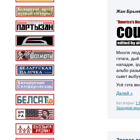
Жан Брык
Многія люд
гэтага, дый
нападзе, і
альбо разьв
сьвет выбух
Усё гэта ве
Далей »
Катэгорыі:
1.
Заходнікі кр