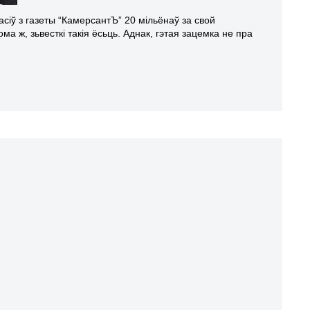
асіў з газеты “КамерсантЪ” 20 мільёнаў за свой
ма ж, зьвесткі такія ёсьць. Аднак, гэтая зацемка не пра