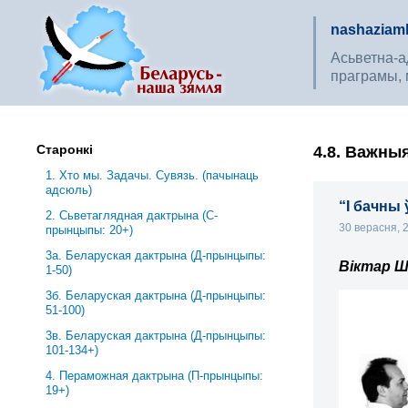
nashaziaml
Асьветна-ад
праграмы, 
Старонкі
4.8. Важны
1. Хто мы. Задачы. Сувязь. (пачынаць
адсюль)
“І бачны
2. Сьветаглядная дактрына (С-
30 верасня,
прынцыпы: 20+)
3a. Беларуская дактрына (Д-прынцыпы:
Віктар Ш
1-50)
3б. Беларуская дактрына (Д-прынцыпы:
51-100)
3в. Беларуская дактрына (Д-прынцыпы:
101-134+)
4. Пераможная дактрына (П-прынцыпы:
19+)