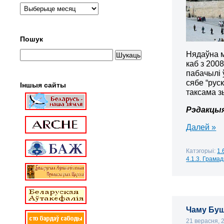
Пошук
Нядаўна м
каб з 200
пабачылі 
сябе “руск
Іншыя сайты
таксама з
Рэдакцы
Далей »
Катэгорыі:
1.
4.1.3. Грамад
Чаму Буш
21 верасня,