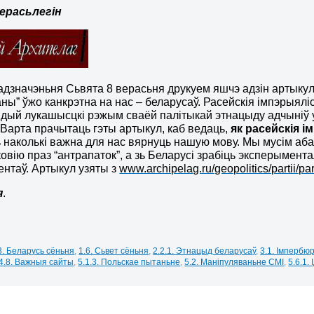
ерасьлегін
адзначэньня Сьвята 8 верасьня друкуем яшчэ адзін артыкул
чаны” ўжо канкрэтна на нас – беларусаў. Расейскія імпэрыял
 дый лукашысцкі рэжым сваёй палітыкай этнацыду адчыніў у
арта прачытаць гэты артыкул, каб ведаць,
як расейскія 
 наколькі важна для нас вярнуць нашую мову. Мы мусім аб
ковію праз “антрапаток”, а зь Беларусі зрабіць эксперымент
нтаў. Артыкул узяты з
www.archipelag.ru/geopolitics/partii/par
я
.
3. Беларусь сёньня
,
1.6. Сьвет сёньня
,
2.2.1. Этнацыд беларусаў
,
3.1. Імпербю
4.8. Важныя сайты
,
5.1.3. Польскае пытаньне
,
5.2. Маніпуляваньне СМІ
,
5.6.1.