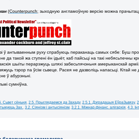
ман
(
Counterpunch
; зыходную англамоўную версію можна прачытаць т
зі ў антываенным руху спрабуюць пераканаць самых сябе: Буш прос
 не да такой жа ступені ён ідыёт, каб пайсьці на такі небясьпечны
ракскія шыіты перарэжуць шляхі забесьпячэньня амерыканскай арміі.
яжуць тэрор па ўсім сьвеце. Расея не дазволіць напасьці. Кітай
не 
не ў абурэньні.
льмі сумніўна.
6. Сьвет сёньня
,
2.5. Прыглядаемся да Захаду
,
2.5.1. Дэградацыя ЕўраЗьвязу
,
2
ытыкуюць Зах.
,
3.2. Сіянізм і антысіянізм
,
3.2.1. Міжнар.фінанс. алігархія
,
4.3. І