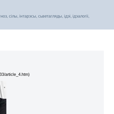
, сілы, інтарэсы, сьветагляды, ідэі, ідэалогіі,
3/article_4.htm)