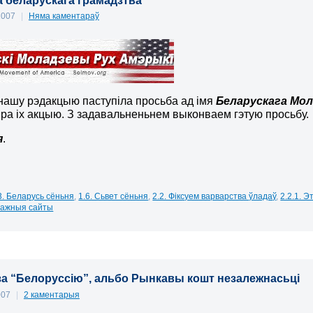
а беларускага грамадзтва
 2007
|
Няма каментараў
нашу рэдакцыю паступіла просьба ад імя
Беларускага Мол
пра іх акцыю. З задавальненьнем выконваем гэтую просьбу.
я
.
3. Беларусь сёньня
,
1.6. Сьвет сёньня
,
2.2. Фіксуем варварства ўладаў
,
2.2.1. 
 Важныя сайты
 за “Белоруссію”, альбо Рынкавы кошт незалежнасьці
007
|
2 каментарыя