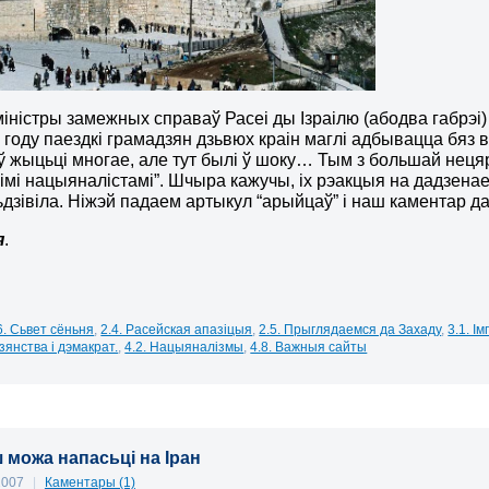
іністры замежных справаў Расеі ды Ізраілю (абодва габрэі) 
8 году паездкі грамадзян дзьвюх краін маглі адбывацца бяз в
ў жыцьці многае, але тут былі ў шоку… Тым з большай неця
імі нацыяналістамі”. Шчыра кажучы, іх рэакцыя на дадзенае п
ьдзівіла. Ніжэй падаем артыкул “арыйцаў” і наш каментар да
я
.
6. Сьвет сёньня
,
2.4. Расейская апазіцыя
,
2.5. Прыглядаемся да Захаду
,
3.1. І
зянства і дэмакрат.
,
4.2. Нацыяналізмы
,
4.8. Важныя сайты
 можа напасьці на Іран
 2007
|
Каментары (1)