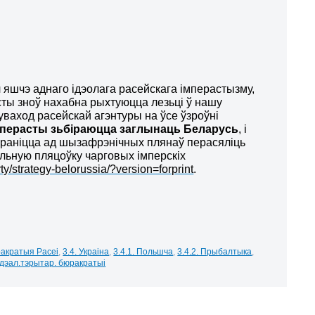
 яшчэ аднаго ідэолага расейскага імперастызму,
істы зноў нахабна рыхтуюцца лезьці ў нашу
ваход расейскай агэнтуры на ўсе ўзроўні
імперасты зьбіраюцца заглынаць Беларусь
, і
араніцца ад шызафрэнічных плянаў перасяліць
альную пляцоўку чарговых імперскіх
ty/strategy-belorussia/?version=forprint
.
ракратыя Расеі
,
3.4. Украіна
,
3.4.1. Польшча
,
3.4.2. Прыбалтыка
,
 Ідэал.тэрытар. бюракратыі