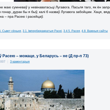
не маю сумневаў у невінаватасьці Лугавога. Пасьля таго, як ён запр
гонар, дурак бы я быў, калі б назваў Лугавога забойцам. Хаця, вядо
на – пра Расею і расейцаў.
6. Сьвет сёньня
,
3.1. Імпербюракратыя Расеі
,
3.4.5. Расея
,
4.8. Важныя сайты
ў Расею – можаце, у Беларусь – не (Д пр-п 73)
 2007
|
3 каментарыя