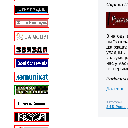
Сяргей П
З нагоды 
які “зато
дзяржаву,
ўладны… В
зразумець
нас у мас
эксперыме
Рэдакцы
Далей »
Катэгорыі:
1.
3.4.5. Расея
,