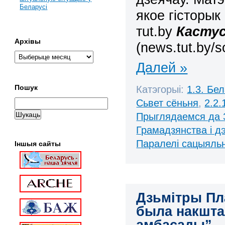
Беларусі
якое гісторык
т
ut
.
by
Кастус
Архівы
(news.tut.by/s
Далей »
Пошук
Катэгорыі:
1.3. Бе
Сьвет сёньня
,
2.2.
Прыглядаемся да 
Грамадзянства і д
Паралелі сацыяль
Іншыя сайты
Дзьмітры Пл
была накшта
амбасады”