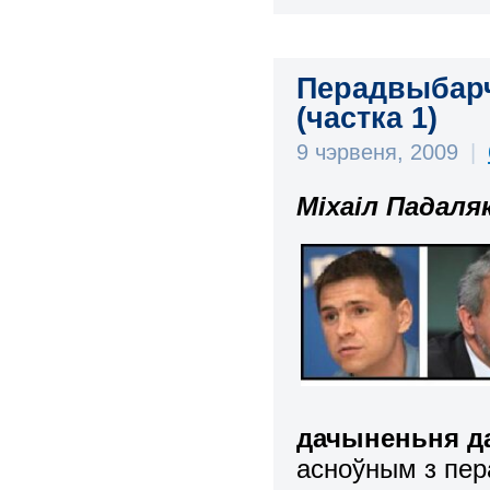
Перадвыбарчы
(частка 1)
9 чэрвеня, 2009
|
Міхаіл Падаля
дачыненьня да
асноўным з пер