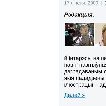
17 ліпеня, 2009
|
Рэдакцыя
.
й інтарэсы наша
навін пазітыўн
дэградаваным с
якія пададзены 
ілюстрацыі – ад
Далей »