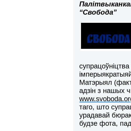
Палітвыканкам
“Свобода”
супрацоўніцтва
імперыякратыяй,
Матэрыял (факт
адзін з нашых 
www.svoboda.or
таго, што супра
урадавай бюрак
будзе фота, па