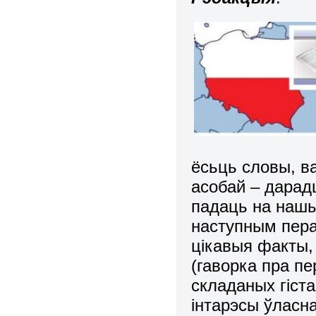
ёсьць словы, в
асобай – дара
падаць на нашым
наступным пера
цікавыя факты,
(гаворка пра пе
складаных гіст
інтарэсы ўласна