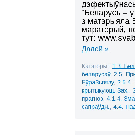
дэфектыўнась
“Беларусь – у
з матэрыяла 
мараторый, п
тут:
www.svabo
Далей »
Катэгорыі:
1.3. Бе
беларусаў
,
2.5. П
ЕўраЗьвязу
,
2.5.4.
крытыкуюць Зах.
,
прагноз
,
4.1.4. Зм
сапраўдн.
,
4.4. Па