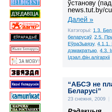
ўстанову
(пад
news.tut.by/c
Далей »
Катэгорыі:
1.3. Бе
беларусаў
,
2.5. П
ЕўраЗьвязу
,
4.1.1.
дэмакратыю
,
4.3.
Ідэал.фін.алігархіі
“АБСЭ не пл
Беларусі”
23 снежня, 2009
|
Рэдакцыя