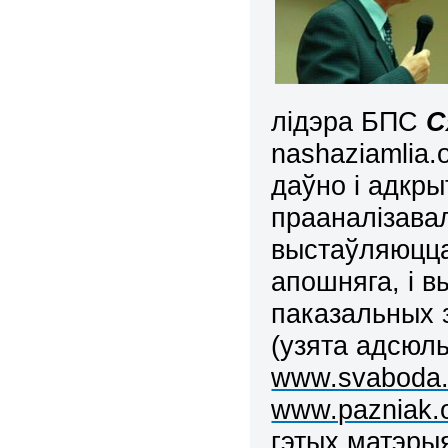
лідэра БПС
С
nashaziamlia.
даўно і адкры
прааналізавал
выстаўляюцца
апошняга, і 
паказальных 
(узята адсюл
www.svaboda.o
www.pazniak.
гэтых матэры