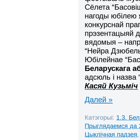
Сёлета “Басові
нагоды юбілею 
конкурснай пра
прэзентацыяй дв
вядомыя – напры
“Нейра Дзюбель”
Юбілейнае “Басо
Беларускага а
адсюль і назва
Касяй Кузьміч
Далей »
Катэгорыі:
1.3. Бе
Прыглядаемся да 
Цыклічная падзея