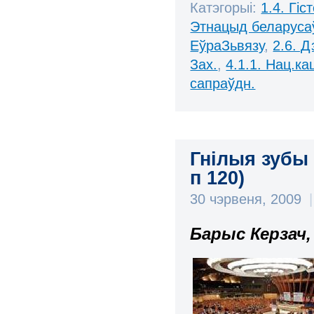
Катэгорыі:
1.4. Гі
Этнацыд беларуса
ЕўраЗьвязу
,
2.6. Д
Зах.
,
4.1.1. Нац.ка
сапраўдн.
Гнілыя зубы 
п 120)
30 чэрвеня, 2009
|
Барыс Керзач,