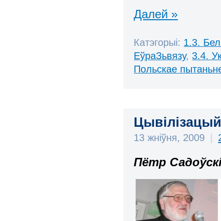
Далей »
Катэгорыі:
1.3. Бе
ЕўраЗьвязу
,
3.4. У
Польскае пытаньн
Цывілізацый
13 жніўня, 2009
|
Пётр Садоўск