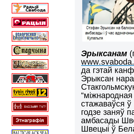
Эрыксанам
(
www
.
svaboda
да гэтай кан
Эрыксан нара
Стакгольмску
“міжнародная 
стажаваўся ў
годзе заняў п
амбасады Шв
Шв
е
цыі ў Бел