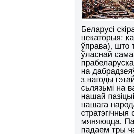
Беларусі скір
некаторыя: ка
ўправа), што 
ўласнай самас
прабеларускай
на дабрадзеяў
з нагоды гэта
сьлязьмі на в
нашай пазіцыі
нашага народ
стратэгічныя
мяняюцца. Па
падаем тры ч