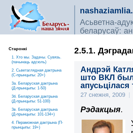
nashaziamlia
Асьветна-аду
беларусаў: ана
сьветагляды, і
2.5.1. Дэград
Старонкі
1. Хто мы. Задачы. Сувязь.
(пачынаць адсюль)
Андрэй Катл
2. Сьветаглядная дактрына
(С-прынцыпы: 20+)
што ВКЛ был
апусьцілася
3a. Беларуская дактрына
(Д-прынцыпы: 1-50)
27 снежня, 2009
|
3б. Беларуская дактрына
(Д-прынцыпы: 51-100)
Рэдакцыя
.
3в. Беларуская дактрына
(Д-прынцыпы: 101-134+)
4. Пераможная дактрына (П-
прынцыпы: 19+)