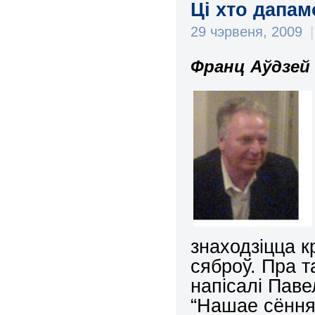
Ці хто дапа
29 чэрвеня, 2009
|
Франц Аўдзей
знаходзіцца к
сяброў. Пра т
напісалі Паве
“Нашае сёння