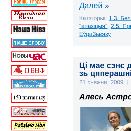
Далей »
Катэгорыі:
1.3. Бе
"апазіцыя"
,
2.5. П
ЕўраЗьвязу
Ці мае сэнс 
зь цяперашн
21 снежня, 2009
|
Алесь Астро