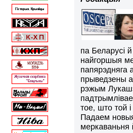
па Беларусі 
найгоршыя ме
папярэдняга 
прыведзены а
рэжым Лукашэ
падтрымлівае
тое, што той 
Падаем новыя
меркаваньня 