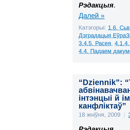
Рэдакцыя
.
Далей »
Катэгорыі:
1.6. Сь
Дэградацыя ЕўраЗ
3.4.5. Расея
,
4.1.4
4.4. Падаем дакум
“Dziennik”:
абвінавачва
інтэнцыі й і
канфліктаў”
18 жніўня, 2009
|
Рэдакцыя
.