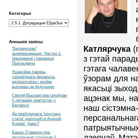
Катэгорыі
Апошнія запісы
Катлярчука
(
“Беларускае”
зьнебазьняцьце. Частка 1:
з гэтай парад
прызнаньні і пакаяньні
Пратасевіча
гэтага чалаве
Ушануйма памяць
ўзорам для на
сапраўднага беларуса-
вялікалітвіна і зробім
якасьці зыхо
высновы на будучыню
Сяргей Высоцкі пра галоўнае
ацэнак мы, н
ў леташніх пратэстах у
Беларусі
наш сістэмна-
Да праўладнага “круглага
персанальнаг
стала” далучыўся Андрэй
Клімаў. Чаму?
патрыятычных 
Барыс Стамахін пра
дзеячаў. Матэ
актуальную сітуацыю ў