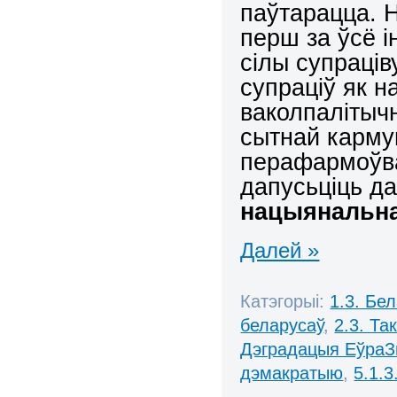
паўтарацца. 
перш за ўсё 
сілы супраців
супраціў як н
ваколпалітыч
сытнай карму
перафармоўва
дапусьціць д
нацыянальна
Далей »
Катэгорыі:
1.3. Бе
беларусаў
,
2.3. Та
Дэградацыя ЕўраЗ
дэмакратыю
,
5.1.