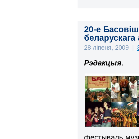
20-е Басовіш
беларускага
28 ліпеня, 2009
|
Рэдакцыя
.
фестываль музы