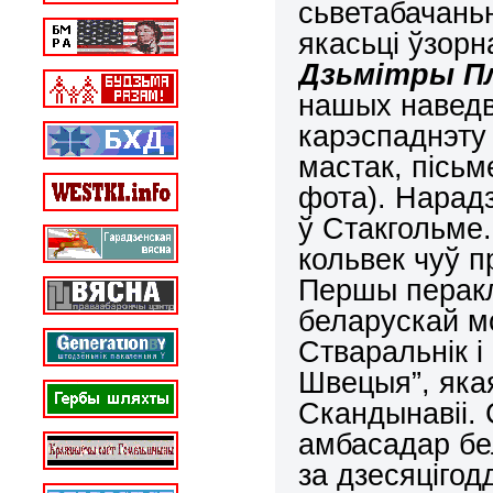
сьветабачань
якасьці ўзорн
Дзьмітры Пл
нашых наведва
карэспаднэт
мастак, пісьм
фота). Нарадз
ў Стакгольме.
кольвек чуў п
Першы перакл
беларускай м
Стваральнік і
Швецыя”, як
Скандынавіі.
амбасадар бел
за дзесяцігод