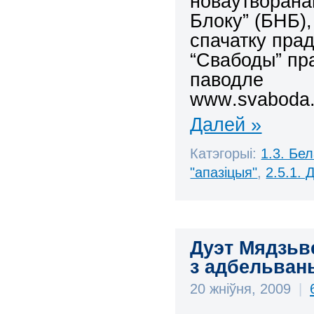
новаўтворана
Блоку” (БНБ)
спачатку пра
“Свабоды” пр
паводле
www
.
svaboda
Далей »
Катэгорыі:
1.3. Бе
"апазіцыя"
,
2.5.1.
Дуэт Мядзьв
з адбельвань
20 жніўня, 2009
|