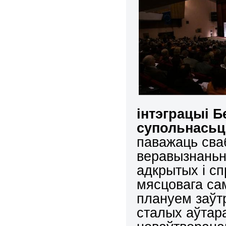
інтэграцыі Б
супольнась
паважаць сва
веравызнаньн
адкрытых і с
мясцовага сам
плануем заўт
сталых аўтар