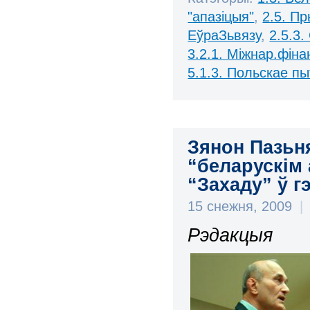
"апазіцыя"
,
2.5. П
ЕўраЗьвязу
,
2.5.3.
3.2.1. Міжнар.фінан
5.1.3. Польскае п
Зянон Пазьн
“беларускім
“Захаду” ў г
15 снежня, 2009
|
Рэдакцыя