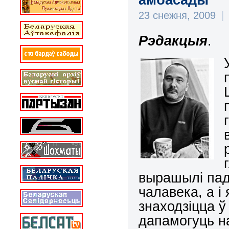
23 снежня, 2009
|
Рэдакцыя
.
вырашылі пада
чалавека, а і
знаходзіцца 
дапамогуць на