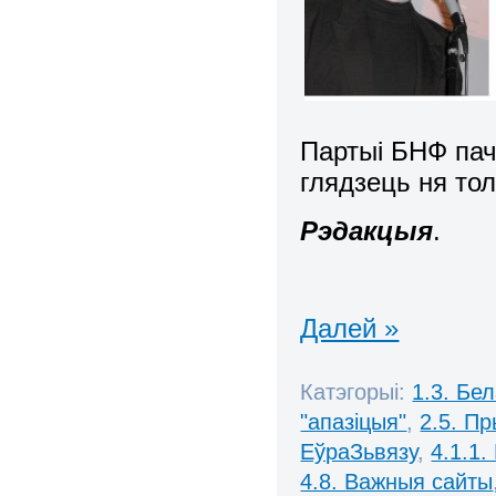
Партыі БНФ пач
глядзець ня толь
Рэдакцыя
.
Далей »
Катэгорыі:
1.3. Бе
"апазіцыя"
,
2.5. П
ЕўраЗьвязу
,
4.1.1.
4.8. Важныя сайты