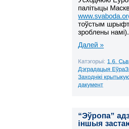
палітыцы Маскв
www.svaboda.org
тоўстым шрыфта
зроблены намі)
Далей »
Катэгорыі:
1.6. Сь
Дэградацыя ЕўраЗ
Заходнікі крытыку
дакумент
“Эўропа” адз
іншыя застаю