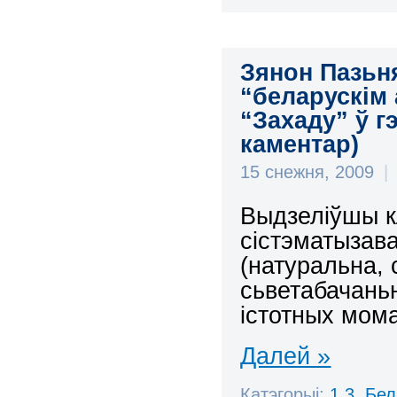
Зянон Пазьн
“беларускім
“Захаду” ў г
каментар)
15 снежня, 2009
|
Выдзеліўшы к
сістэматызав
(натуральна,
сьветабачань
істотных мом
Далей »
Катэгорыі:
1.3. Бе