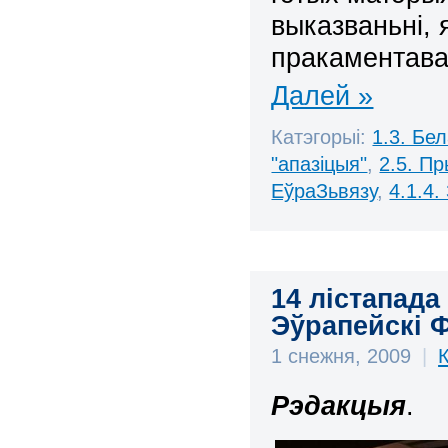
выказваньні, 
пракаментавац
Далей »
Катэгорыі:
1.3. Бе
"апазіцыя"
,
2.5. П
ЕўраЗьвязу
,
4.1.4
14 лістапада
Эўрапейскі 
1 снежня, 2009
|
Рэдакцыя
.