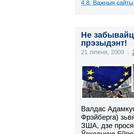
4.8. Важныя сайты
Не забывайц
прэзыдэнт!
21 ліпеня, 2009
|
Валдас Адамкус
Фрэйберга
) зьв
ЗША, дзе прося
Ўсходнюю Еўроп