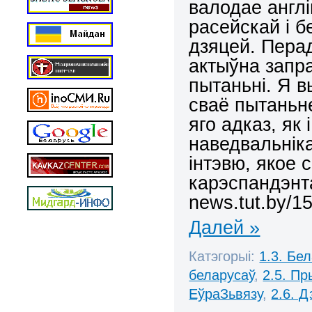
валодае анг
л
расейскай і 
дзяцей.
Пера
актыўна запр
пытаньні. Я 
сваё пытаньн
яго адказ, як
наведвальнік
інтэвю, якое
карэспандэнт
news.tut.by/15
Далей »
Катэгорыі:
1.3. Бе
беларусаў
,
2.5. П
ЕўраЗьвязу
,
2.6. Д