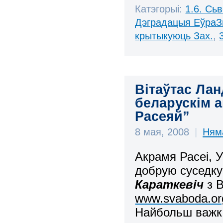
Катэгорыі:
1.6. Сь
Дэградацыя ЕўраЗ
крытыкуюць Зах.
,
Вітаўтас Лан
беларускім 
Расеяй”
8 мая, 2008
|
Ням
Акрамя Расеі, 
добрую суседку
Караткевіч
з В
www.svaboda.org
Найбольш важк