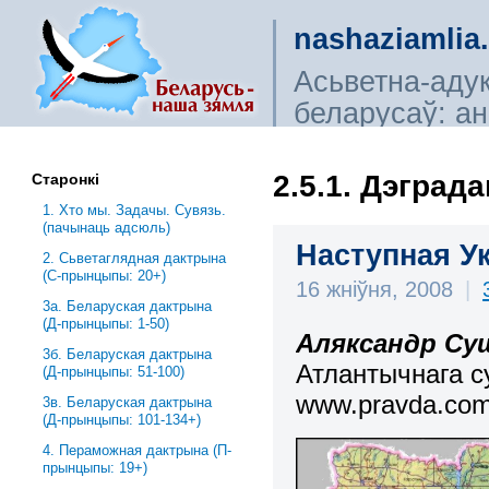
nashaziamlia
Асьветна-аду
беларусаў: ана
сьветагляды, і
2.5.1. Дэград
Старонкі
1. Хто мы. Задачы. Сувязь.
(пачынаць адсюль)
Наступная У
2. Сьветаглядная дактрына
(С-прынцыпы: 20+)
16 жніўня, 2008
|
3a. Беларуская дактрына
(Д-прынцыпы: 1-50)
Аляксандр Су
3б. Беларуская дактрына
Атлант
ычнага
с
(Д-прынцыпы: 51-100)
www
.
pravda
.
co
3в. Беларуская дактрына
(Д-прынцыпы: 101-134+)
4. Пераможная дактрына (П-
прынцыпы: 19+)