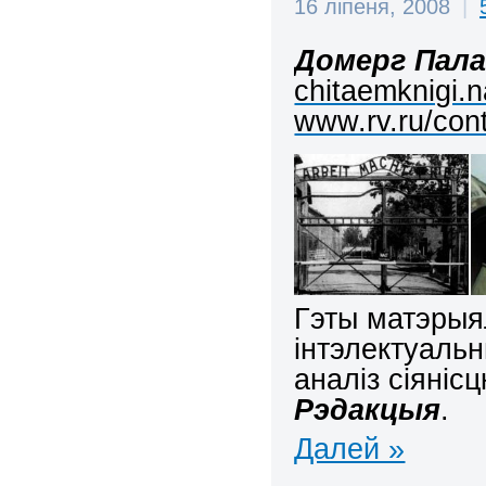
16 ліпеня, 2008
|
Домерг Пала
chitaemknigi.n
www.rv.ru/con
Гэты матэры
інтэлектуальн
аналіз сіяніс
Рэдакцыя
.
Далей »