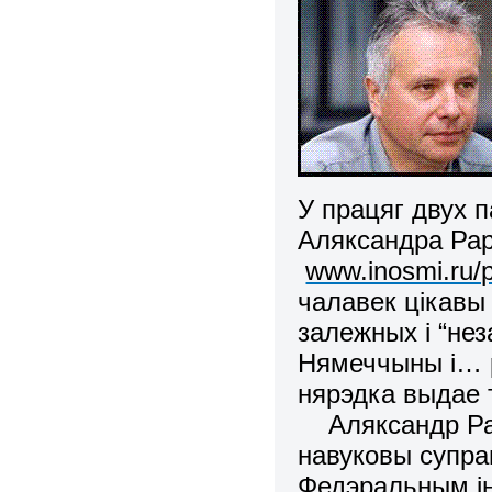
У працяг двух 
Аляксандра Рар
www.inosmi.ru/
чалавек цікавы
залежных і “не
Нямеччыны і… р
нярэдка выдае 
Аляксандр Рар 
навуковы супрац
Федэральным ін