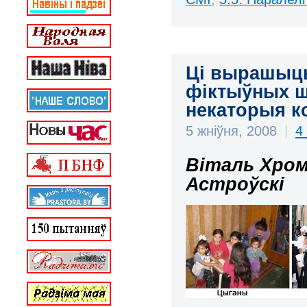
Ці вырашыць
фіктыўных ш
некаторыя к
5 жніўня, 2008
|
4
Віталь Хром
Астроўскі