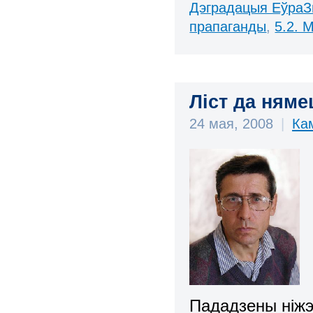
Дэградацыя ЕўраЗ
прапаганды
,
5.2. 
Ліст да няме
24 мая, 2008
|
Ка
Пададзены ніжэ