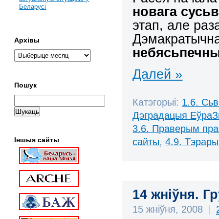
Беларусі
новага сусьв
этап, але раз
Дэмакратычна
Архівы
небясьпечны
Далей »
Пошук
Катэгорыі:
1.6. Сь
Дэградацыя ЕўраЗ
3.6. Праверым пра
Іншыя сайты
сайты
,
4.9. Тэрар
14 жніўня. Гр
15 жніўня, 2008
|