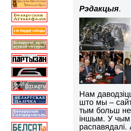
Рэдакцыя
.
Нам даводзіц
што мы – сайт
тым больш не
іншым. У чым
распавядалі. 