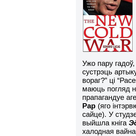
Ужо пару гадоў
сустрэць артык
вораг?” ці “Рас
маюць погляд н
прапагандуе аг
Рар
(яго інтэр
сайце). У студз
выйшла кніга
Э
халодная вайна”