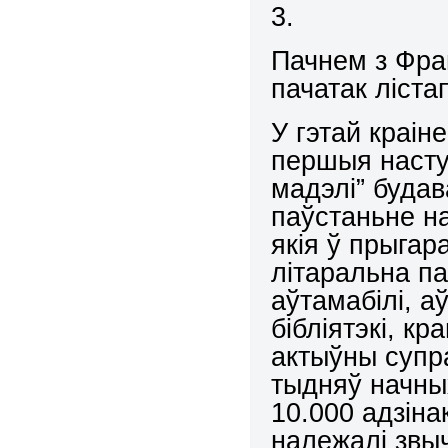
3.
Пачнем з Фран
пачатак ліста
У гэтай краін
першыя насту
мадэлі” будав
паўстаньне на
якія ў прыгар
літаральна п
аўтамабілі, а
бібліятэкі, кр
актыўны супра
тыдняў начны
10.000 адзіна
належалі звы