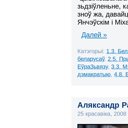
зьдзіўленьне, к
зноў жа, давайц
Янчэўскім і Мі
Далей »
Катэгорыі:
1.3. Бе
беларусаў
,
2.5. П
ЕўраЗьвязу
,
3.3. 
дэмакратыю
,
4.8.
Аляксандр Ра
25 красавіка, 200