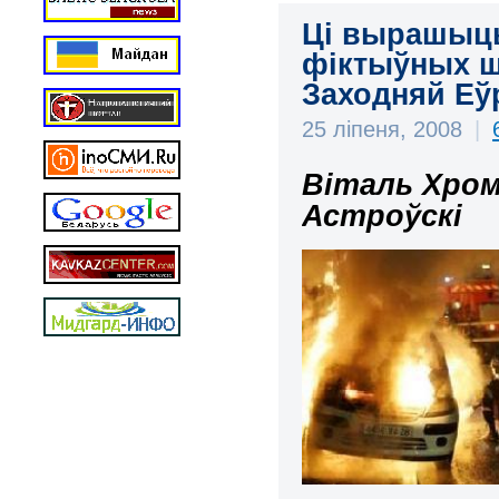
Ці вырашыць
фіктыўных ш
Заходняй Еў
25 ліпеня, 2008
|
Віталь Хром
Астроўскі