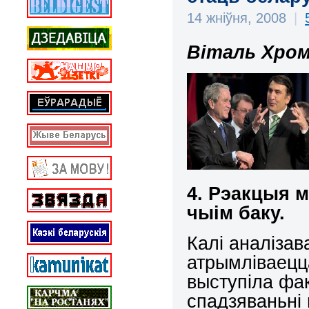
14 жніўня, 2008
|
Віталь Хром
4. Рэакцыя м
чыім баку.
Калі аналіза
атрымліваецц
выступіла фак
спадзяваньні 