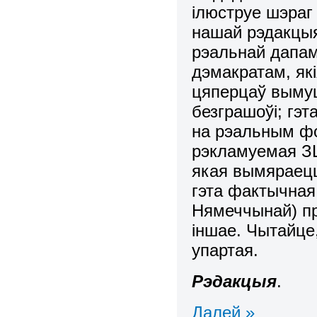
ілюструе шэраг
нашай рэдакцыя
рэальнай дапам
дэмакратам, які
цяперцаў вымуш
безграшоўі; гэ
на рэальным фо
рэкламуемая ЗШ
якая вымяраецц
гэта фактычная
Нямеччынай) пр
іншае. Чытайце,
упартая.
Рэдакцыя
.
Далей »