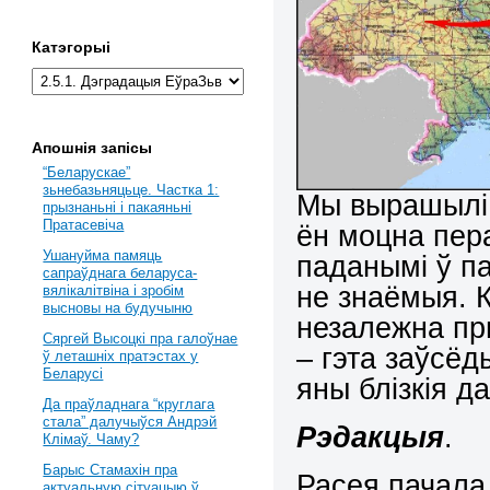
Катэгорыі
Апошнія запісы
“Беларускае”
зьнебазьняцьце. Частка 1:
Мы вырашылі 
прызнаньні і пакаяньні
Пратасевіча
ён моцна пер
Ушануйма памяць
паданымі ў п
сапраўднага беларуса-
не знаёмыя. 
вялікалітвіна і зробім
высновы на будучыню
незалежна пр
Сяргей Высоцкі пра галоўнае
– гэта заўсёд
ў леташніх пратэстах у
Беларусі
яны блізкія д
Да праўладнага “круглага
стала” далучыўся Андрэй
Рэдакцыя
.
Клімаў. Чаму?
Барыс Стамахін пра
Расея пачала 
актуальную сітуацыю ў