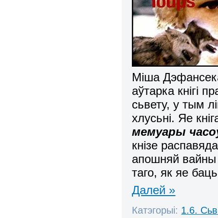
Міша Дэфансека
аўтарка кнігі п
сьвету, у тым л
хлусьні. Яе кніга
мемуары часо
кнізе распавяд
апошняй вайны 
таго, як яе бац
Далей »
Катэгорыі:
1.6. Сь