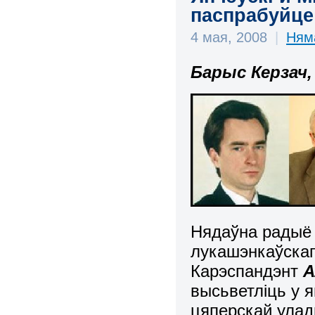
паспрабуйце
4 мая, 2008
|
Ням
Барыс Керзач,
Нядаўна радыё 
лукашэнкаўскаг
Карэспандэнт
А
высьветліць у 
цяперскай улад