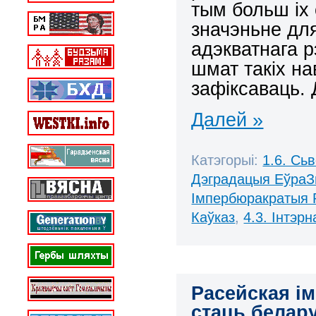
тым больш іх
значэньне дл
адэкватнага р
шмат такіх на
зафіксаваць.
Далей »
Катэгорыі:
1.6. Сь
Дэградацыя ЕўраЗ
Імпербюракратыя 
Каўказ
,
4.3. Інтэр
Расейская ім
стаць белару