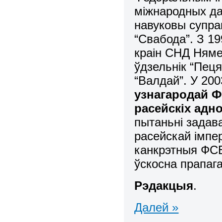
міжнародных да
навуковы супра
“Свабода”. З 19
краін СНД Няме
ўдзельнік “Пеця
“Валдай”. У 20
узнагародай Ф
расейскіх адно
пытаньні задава
расейскай імпер
канкрэтныя ФСБш
ўскосна прапаг
Рэдакцыя
.
Далей »