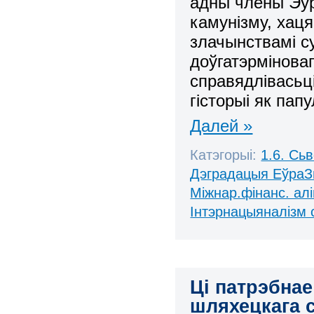
адны члены Эўр
камунізму, хаця
злачынствамі с
доўгатэрмінова
справядлівасьц
гісторыі як пап
Далей »
Катэгорыі:
1.6. Сь
Дэградацыя ЕўраЗ
Міжнар.фінанс. алі
Інтэрнацыяналізм 
Ці патрэбна
шляхецкага 