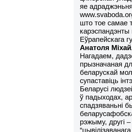
яе адраджэньня
www.svaboda.org
што тое самае 
карэспандэнты н
Еўрапейскага гу
Анатоля Міха
Нагадаем, дадзе
прызначаная дл
беларускай мол
супаставіць ін
Беларусі людзе
ў падыходах, а
спадзяваньні б
беларусафобска
рэжыму, другі 
“цывілізаванага