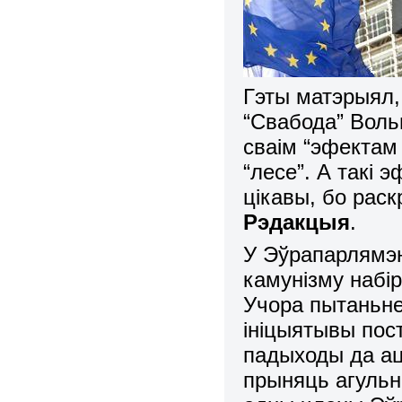
Гэты матэрыял,
“Свабода” Воль
сваім “эфектам 
“лесе”. А такі 
цікавы, бо раск
Рэдакцыя
.
У Эўрапарлямэн
камунізму набі
Учора пытаньне
ініцыятывы пос
падыходы да ац
прыняць агульн