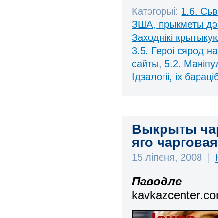
Катэгорыі:
1.6. Сь
ЗША, прыкметы дэ
Заходнікі крытыку
3.5. Героі сярод н
сайты
,
5.2. Маніп
Ідэалогіі, іх бараці
Выкрыты чар
яго чарговая
15 ліпеня, 2008
|
Паводле
kavkazcenter
.
c