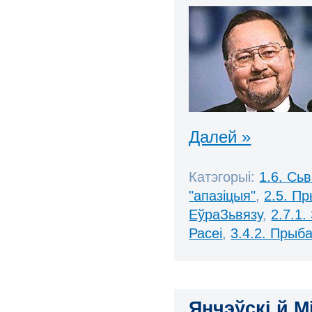
Далей »
Катэгорыі:
1.6. Сь
"апазіцыя"
,
2.5. П
ЕўраЗьвязу
,
2.7.1.
Расеі
,
3.4.2. Прыб
Янчэўскі й М