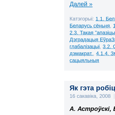
Далей »
Катэгорыі:
1.1. Бе
Беларусь сёньня
,
2.3. Такая "апазіцы
Дэградацыя ЕўраЗ
глабалізацыі
,
3.2. 
дэмакрат.
,
4.1.4. 
сацыяльныя
Як гэта роб
16 сакавіка, 2008
|
А. Астроўскі,