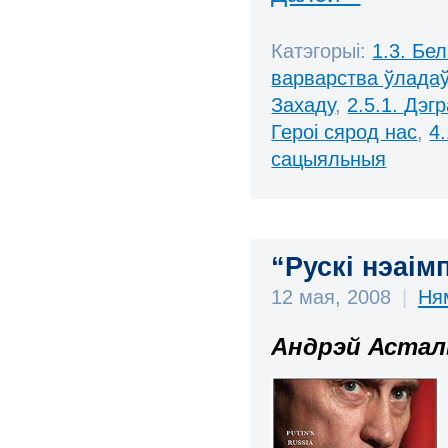
Катэгорыі:
1.3. Бе
варварства ўлада
Захаду
,
2.5.1. Дэг
Героі сярод нас
,
4
сацыяльныя
“Рускі нэаім
12 мая, 2008
|
Ня
Андрэй Астал