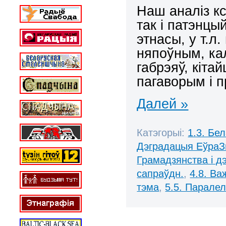
Наш аналіз кс
так і патэнцы
этнасы, у т.л
няпоўным, кал
габрэяў, кіта
пагаворым і пр
Далей »
Катэгорыі:
1.3. Бе
Дэградацыя ЕўраЗ
Грамадзянства і д
сапраўдн.
,
4.8. В
тэма
,
5.5. Парале