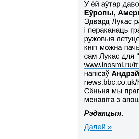
У ёй аўтар даво
Еўропы, Амеры
Эдвард Лукас р
і пераканаць г
ружовыя летуце
кнігі можна пач
сам Лукас для “D
www.inosmi.ru/tr
напісаў
Андрэй
news.bbc.co.uk/h
Сёньня мы пра
менавіта з апо
Рэдакцыя
.
Далей »