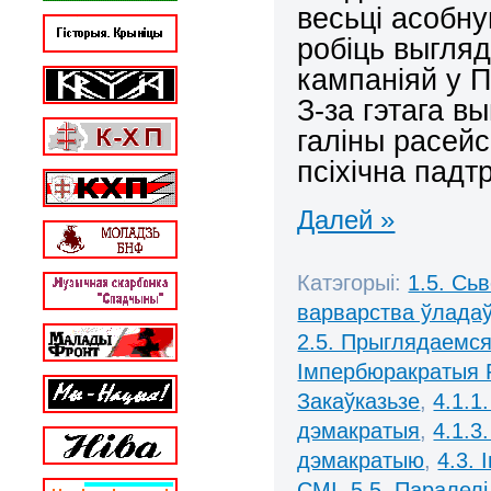
весьці асобную
робіць выгляд
кампаніяй у П
З-за гэтага в
галіны расей
псіхічна падт
Далей »
Катэгорыі:
1.5. Сь
варварства ўлада
2.5. Прыглядаемся
Імпербюракратыя 
Закаўказьзе
,
4.1.1
дэмакратыя
,
4.1.3
дэмакратыю
,
4.3.
СМІ
,
5.5. Паралел