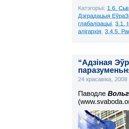
Катэгорыі:
1.6. Сь
Дэградацыя ЕўраЗ
глабалізацыі
,
3.1.
алігархія
,
3.4.5. Р
“Адзіная Эўр
паразуменьн
24 красавіка, 200
Паводле
Вольг
(www.svaboda.or