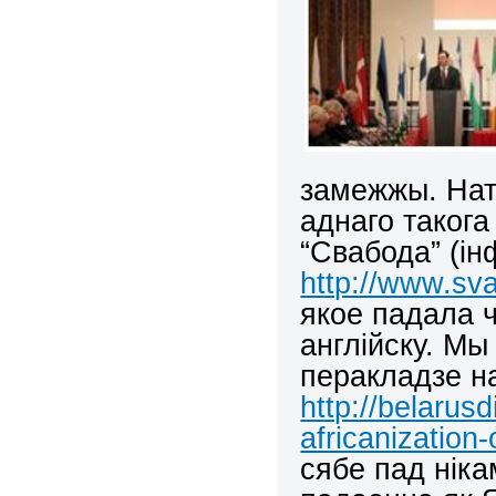
замежжы. Нат
аднаго такога
“Свабода” (ін
http://www.sva
якое падала ч
англійску. М
перакладзе н
http://belarus
africanization-
сябе пад ніка