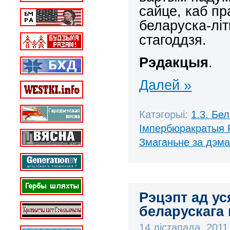
сайце, каб п
беларуска-літ
стагоддзя.
Рэдакцыя
.
Далей »
Катэгорыі:
1.3. Бе
Імпербюракратыя 
Змаганьне за дэм
Рэцэпт ад ус
беларускага
14 лістапада, 201