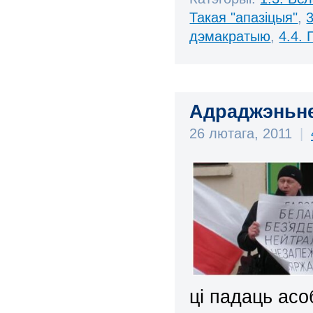
Такая "апазіцыя"
,
дэмакратыю
,
4.4.
Адраджэньн
26 лютага, 2011
|
ці падаць асо