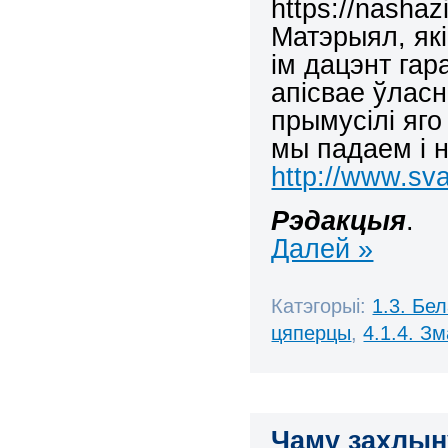
https://nashaz
Матэрыял, які
ім дацэнт гар
апісвае ўлас
прымусілі яго
мы падаем і 
http://www.sva
Рэдакцыя
.
Далей »
Катэгорыі:
1.3. Бе
цяперцы
,
4.1.4. З
Чаму захлын