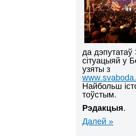
да дэпутатаў 
сітуацыяй у Б
узяты з
www.svaboda.o
Найбольш іст
тоўстым.
Рэдакцыя
.
Далей »