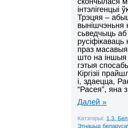
скончылася м
iнтэлігенцыi 
Трэцяя – абы
вынiшчэньня 
сьведчыць аб
русiфiкаваць 
праз масавыя
што на iншыя
гэтыя спосабы
Кiргiзii прай
i, здаецца, Р
“Расея”, яна з
Далей »
Катэгорыі:
1.3. Бе
Этнацыд беларуса