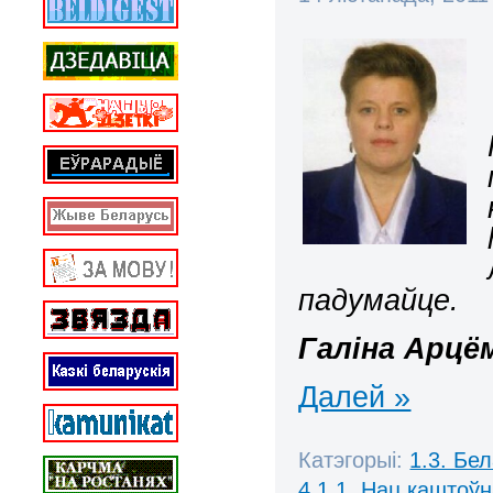
падумайце.
Галіна Арцё
Далей »
Катэгорыі:
1.3. Бе
4.1.1. Нац.каштоўн