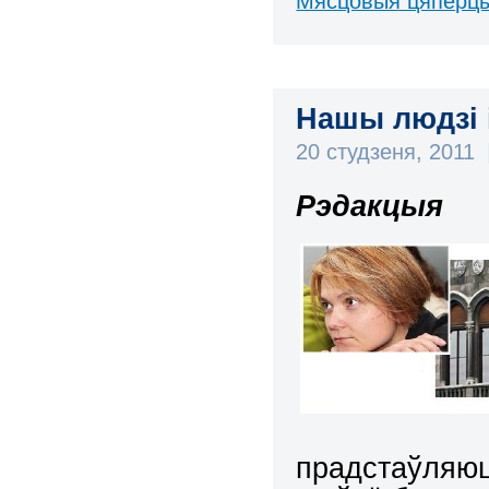
Мясцовыя цяперц
Нашы людзі і
20 студзеня, 2011
Рэдакцыя
прадстаўляюц