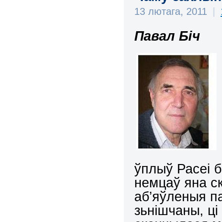
13 лютага, 2011
|
Павал
Біч
ўплыў Расеі 
немцаў яна ск
аб’яўленыя п
зьнiшчаны, цi