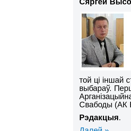
Сяргей Высо
той ці іншай 
выбараў. Пер
Арганізацыйна
Свабоды (АК 
Рэдакцыя
.
Далей »