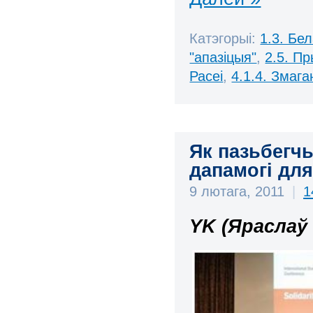
Катэгорыі:
1.3. Бе
"апазіцыя"
,
2.5. П
Расеі
,
4.1.4. Змаг
Як пазьбегч
дапамогі для
9 лютага, 2011
|
1
YK (Яраслаў