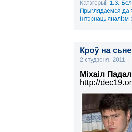
Катэгорыі:
1.3. Бе
Прыглядаемся да 
Інтэрнацыяналізм 
Кроў на сьне
2 студзеня, 2011
|
М
і
ха
і
л П
адал
http://dec19.o