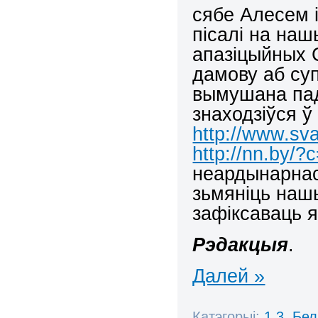
сябе Алесем 
пісалі на на
апазіцыйных С
дамову аб суп
вымушана пад
знаходзіўся ў 
http://www.sva
http://nn.by/
неардынарнас
зьмяніць наш
зафіксаваць 
Рэдакцыя
.
Далей »
Катэгорыі:
1.3. Бе