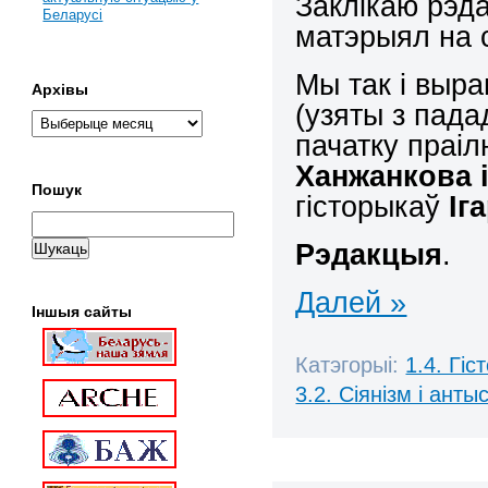
Заклікаю рэд
Беларусі
матэрыял на 
Мы так і выра
Архівы
(узяты з пада
пачатку праі
Ханжанкова і
Пошук
гісторыкаў
Іг
Рэдакцыя
.
Далей »
Іншыя сайты
Катэгорыі:
1.4. Гі
3.2. Сіянізм і анты