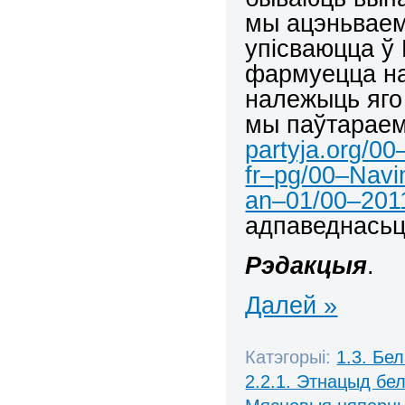
мы ацэньваем
упісваюцца ў
фармуецца на
належыць яго 
мы паўтараем
partyja.org/0
fr–pg/00–Nav
an–01/00–201
адпаведнасьці
Рэдакцыя
.
Далей »
Катэгорыі:
1.3. Бе
2.2.1. Этнацыд бе