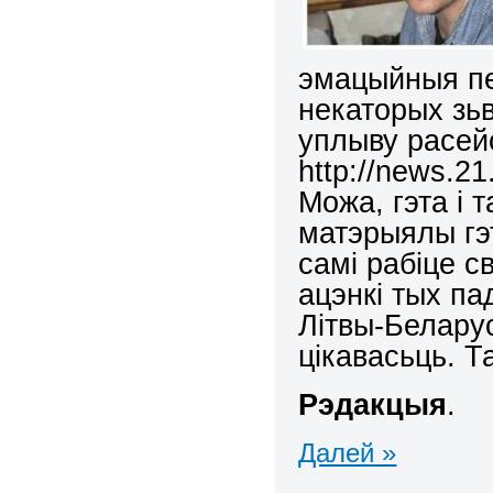
эмацыйныя пе
некаторых зьв
уплыву расейс
http://news.21
Можа, гэта і т
матэрыялы гэт
самі рабіце с
ацэнкі тых па
Літвы-Белару
цікавасьць. Т
Рэдакцыя
.
Далей »