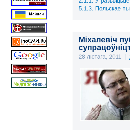
2.1.1. У разьвіцьцё
5.1.3. Польскае п
Міхалевіч пу
супрацоўніц
28 лютага, 2011
|