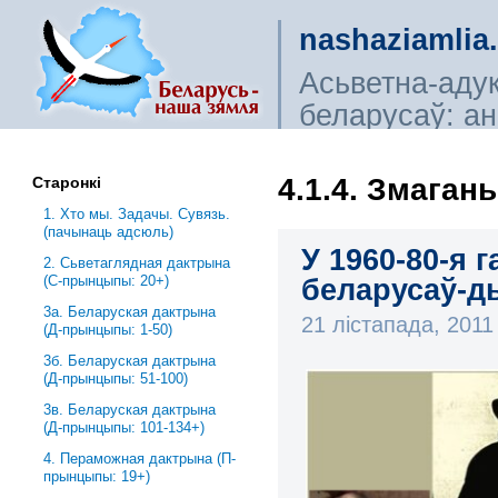
nashaziamlia
Асьветна-аду
беларусаў: ана
сьветагляды, і
4.1.4. Змаган
Старонкі
1. Хто мы. Задачы. Сувязь.
(пачынаць адсюль)
У 1960-80-я 
2. Сьветаглядная дактрына
(С-прынцыпы: 20+)
беларусаў-д
3a. Беларуская дактрына
21 лістапада, 201
(Д-прынцыпы: 1-50)
3б. Беларуская дактрына
(Д-прынцыпы: 51-100)
3в. Беларуская дактрына
(Д-прынцыпы: 101-134+)
4. Пераможная дактрына (П-
прынцыпы: 19+)