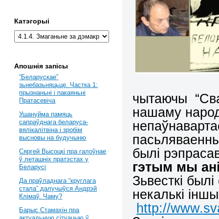
Катэгорыі
Апошнія запісы
“Беларускае”
зьнебазьняцьце. Частка 1:
прызнаньні і пакаяньні
чытаючы “Сваб
Пратасевіча
нашаму народ
Ушануйма памяць
непаўнавартас
сапраўднага беларуса-
вялікалітвіна і зробім
пасьляваенны
высновы на будучыню
былі рэпрас
Сяргей Высоцкі пра галоўнае
ў леташніх пратэстах у
гэтым мы ані
Беларусі
Зьвесткі былі
Да праўладнага “круглага
стала” далучыўся Андрэй
некалькі іншы
Клімаў. Чаму?
http://www.sv
Барыс Стамахін пра
актуальную сітуацыю ў