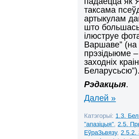
падаецца як 
таксама псеў
артыкулам да
што большась
ілюструе фот
Варшаве” (на 
прэзідыюме – 
заходніх краі
Беларусьсю”)
Рэдакцыя
.
Далей »
Катэгорыі:
1.3. Бе
"апазіцыя"
,
2.5. П
ЕўраЗьвязу
,
2.5.2