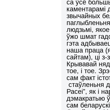
са ўсё больш
каментарамі 
звычайных бе
паглыбленьня
людзьмі, якое
ўжо шмат гад
гэта адбываец
наша праца (я
сайтам), ці з-
Крывавай нядз
тое, і тое. З
сам факт істо
стаўленьня д
Расеі”, як і 
дэмакратыю ў
сам беларускі