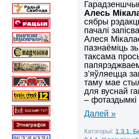
Гарадзеншчын
Алесь Мікал
сябры рэдакцы
пачалі запіс
Алеся Мікалае
пазнаёміць з
таксама прось
папярэджваем
з’яўляецца з
таму мае сты
для вуснай г
– фотаздымкі 
Далей »
Катэгорыі:
1.3.1. 