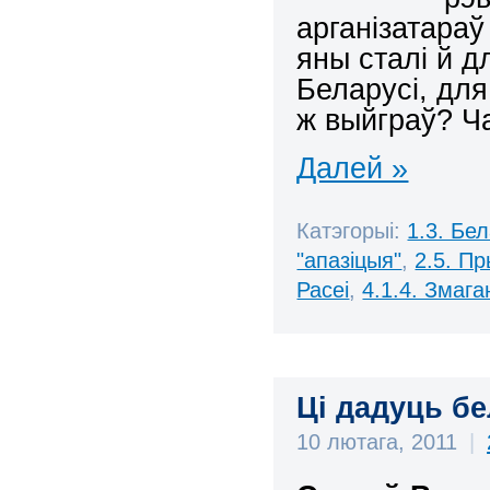
арганізатараў
яны сталі й 
Беларусі, для
ж выйграў? Ч
Далей »
Катэгорыі:
1.3. Бе
"апазіцыя"
,
2.5. П
Расеі
,
4.1.4. Змаг
Ці дадуць б
10 лютага, 2011
|