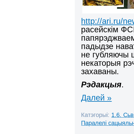
http://ari.ru/n
расейскім ФСБ
папярэджваем
падыдзе нават
не губляючы 
некаторыя рэ
захаваны.
Рэдакцыя
.
Далей »
Катэгорыі:
1.6. Сь
Паралелі сацыяль