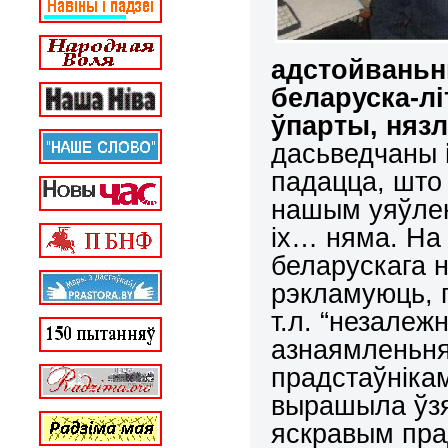
адстойваньн
беларуска-лі
ўпарты, няз
дасьведчаны
падацца, што 
нашым уяўлень
іх… няма. На 
беларускага н
рэкламуюць, п
т.л. “незалеж
азнаямленьня
прадстаўніка
вырашыла ўз
яскравым пра