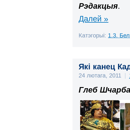
Рэдакцыя
.
Далей »
Катэгорыі:
1.3. Бе
Які канец К
24 лютага, 2011
|
Глеб Шчарб