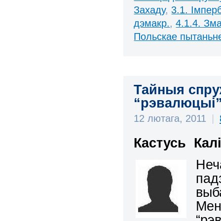
Захаду
,
3.1. Імпер
дэмакр.
,
4.1.4. Зм
Польскае пытаньн
Тайныя спру
“рэвалюцыі
12 лютага, 2011
|
Кастусь Кал
Неч
пад
выб
Мен
“рэ