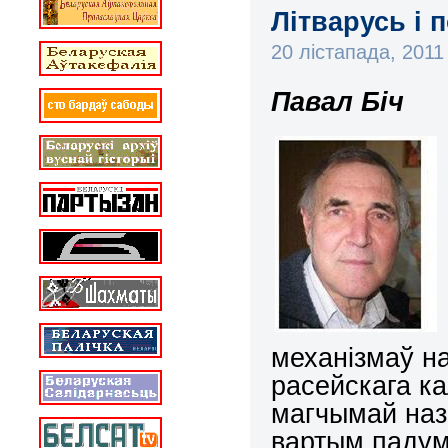
Літварусь і 
20 лістапада, 201
Павал Біч
механізмаў н
расейскага ка
магчымай наз
вартым падум