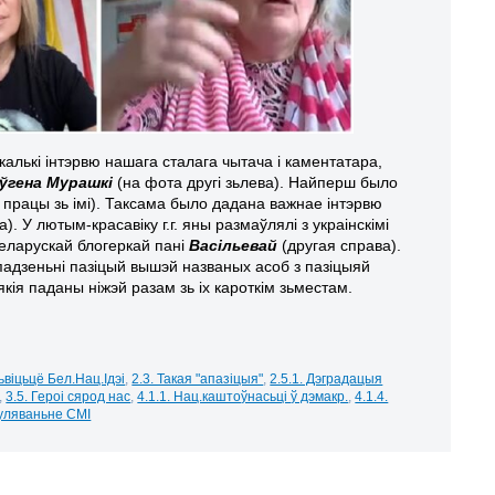
лькі інтэрвю нашага сталага чытача і каментатара,
ўгена Мурашкі
(на фота другі зьлева). Найперш было
 працы зь імі). Таксама было дадана важнае інтэрвю
. У лютым-красавіку г.г. яны размаўлялі з украінскімі
беларускай блогеркай пані
Васільевай
(другая справа).
падзеньні пазіцый вышэй названых асоб з пазіцыяй
кія паданы ніжэй разам зь іх кароткім зьместам.
зьвіцьцё Бел.Нац.Ідэі
,
2.3. Такая "апазіцыя"
,
2.5.1. Дэградацыя
,
3.5. Героі сярод нас
,
4.1.1. Нац.каштоўнасьці ў дэмакр.
,
4.1.4.
пуляваньне СМІ