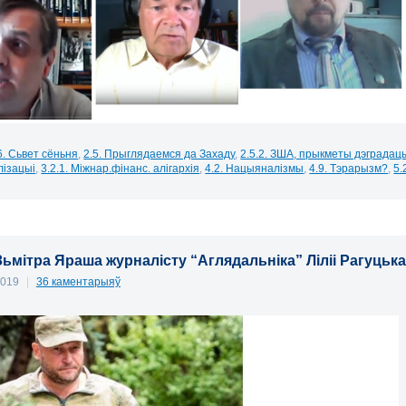
6. Сьвет сёньня
,
2.5. Прыглядаемся да Захаду
,
2.5.2. ЗША, прыкметы дэградац
лізацыі
,
3.2.1. Міжнар.фінанс. алігархія
,
4.2. Нацыяналізмы
,
4.9. Тэрарызм?
,
5.
ьмітра Яраша журналісту “Аглядальніка” Ліліі Рагуцька 
2019
|
36 каментарыяў