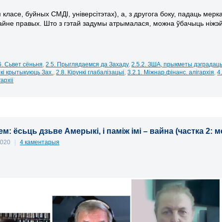
класе, буйных СМДІ, універсітэтах), а, з другога боку, падаць мерк
райне правых. Што з гэтай задумы атрымалася, можна ўбачыць ніжэй
6. Сьвет сёньня
,
2.5. Прыглядаемся да Захаду
,
2.5.2. ЗША, прыкметы дэградац
ікі крытыкуюць Зах.
,
2.8. Кірункі глабалізацыі
,
3.2.1. Міжнар.фінанс. алігархія
,
4
гархіі
м: ёсьць дзьве Амерыкі, і паміж імі – вайна (частка 2: 
2020
|
4 каментарыя