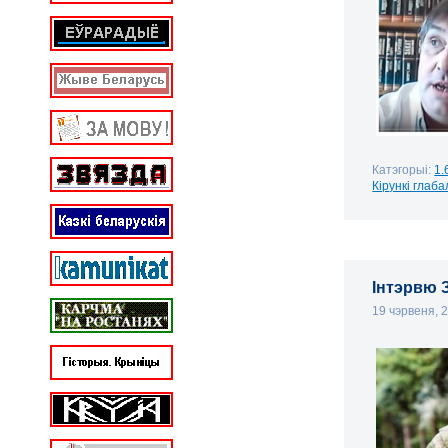
Катэгорыі:
1.
Кірункі глаба
Інтэрвю З
19 чэрвеня, 