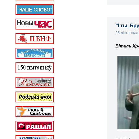
“І ты, Бр
25 лістапада
Віталь Хр