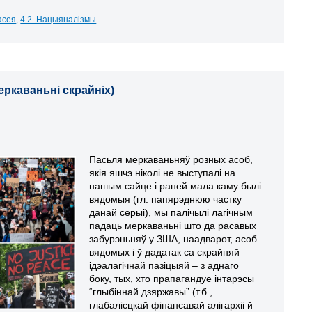
Расея
,
4.2. Нацыяналізмы
меркаваньні скрайніх)
Пасьля меркаваньняў розных асоб,
якія яшчэ ніколі не выступалі на
нашым сайце і раней мала каму былі
вядомыя (гл. папярэднюю частку
данай серыі), мы палічылі лагічным
падаць меркаваньні што да расавых
забурэньняў у ЗША, наадварот, асоб
вядомых і ў дадатак са скрайняй
ідэалагічнай пазіцыяй – з аднаго
боку, тых, хто прапагандуе інтарэсы
“глыбіннай дзяржавы” (т.б.,
глабалісцкай фінансавай алігархіі й