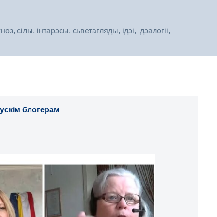
, сілы, інтарэсы, сьветагляды, ідэі, ідэалогіі,
рускім блогерам