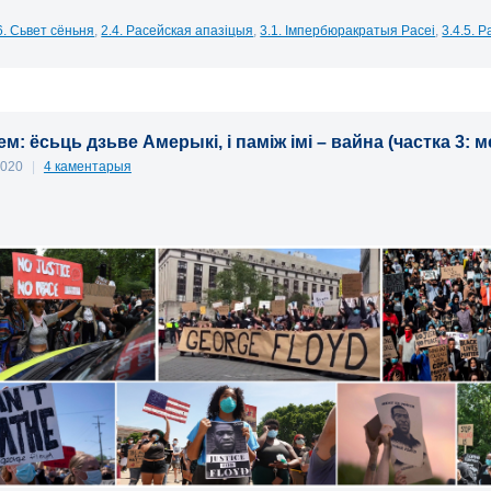
6. Сьвет сёньня
,
2.4. Расейская апазіцыя
,
3.1. Імпербюракратыя Расеі
,
3.4.5. 
м: ёсьць дзьве Амерыкі, і паміж імі – вайна (частка 3: 
2020
|
4 каментарыя