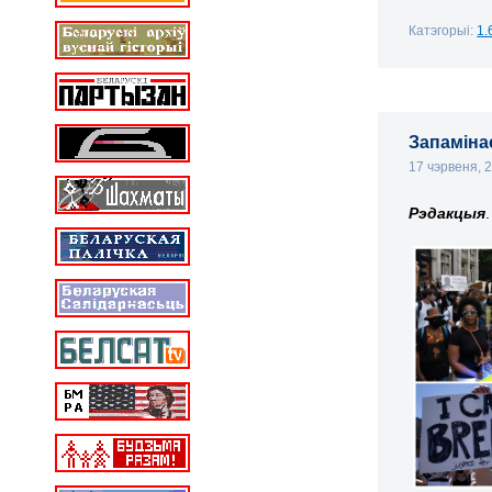
Катэгорыі:
1.
Запамінае
17 чэрвеня, 
Рэдакцыя
.