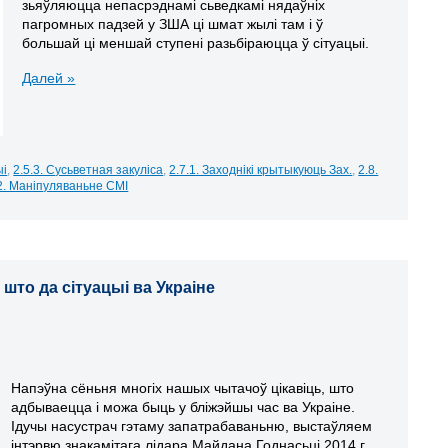
зьяўляюцца непасрэднамі сьведкамі нядаўніх
пагромных падзей у ЗША ці шмат жылі там і ў
большай ці меншай ступені разьбіраюцца ў сітуацыі.
Далей »
ыі
,
2.5.3. Сусьветная закуліса
,
2.7.1. Заходнікі крытыкуюць Зах.
,
2.8.
2. Маніпуляваньне СМІ
што да сітуацыі ва Украіне
Напэўна сёньня многіх нашых чытачоў цікавіць, што
адбываецца і можа быць у бліжэйшы час ва Украіне.
Ідучы насустрач гэтаму запатрабаваньню, выстаўляем
інтэрвю знакамітага лідара Майдана Годнасьці 2014 г.