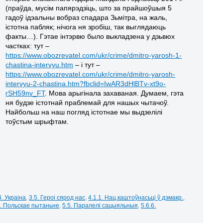
(праўда, мусім папярэдзіць, што за прайшоўшыя 5
гадоў ідэальны вобраз спадара Зьмітра, на жаль,
істотна пабляк; нічога ня зробіш, так выглядаюць
факты…). Гэтае інтэрвю было выкладзена у дзьвюх
частках: тут –
https://www.obozrevatel.com/ukr/crime/dmitro-yarosh-1-
chastina-intervyu.htm
– і тут –
https://www.obozrevatel.com/ukr/crime/dmitro-yarosh-
intervyu-2-chastina.htm?fbclid=IwAR3dHlBTv-xt9o-
rSH59nv_FT
. Мова арыгінала захаваная. Думаем, гэта
ня будзе істотнай праблемай для нашых чытачоў.
Найбольш на наш погляд істотнае мы выдзелілі
тоўстым шрыфтам.
4. Украіна
,
3.5. Героі сярод нас
,
4.1.1. Нац.каштоўнасьці ў дэмакр.
,
3. Польскае пытаньне
,
5.5. Паралелі сацыяльныя
,
5.6.6.