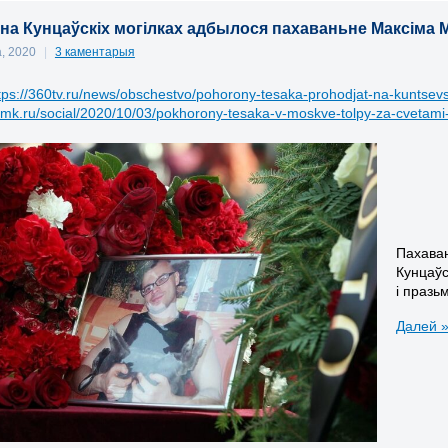
 на Кунцаўскіх могілках адбылося пахаваньне Максіма М
а, 2020
|
3 каментарыя
tps://360tv.ru/news/obschestvo/pohorony-tesaka-prohodjat-na-kunts
.mk.ru/social/2020/10/03/pokhorony-tesaka-v-moskve-tolpy-za-cvetami
Пахаван
Кунцаўс
і празь
Далей 