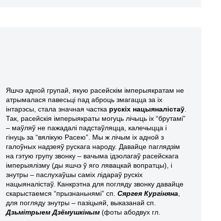
Яшчэ адной групай, якую расейскім імперыякратам не
атрымалася павесьці пад аброць змагацца за іх
інтарэсы, стала значная частка
рускіх нацыяналістаў
.
Так, расейскія імперыякраты могуць лічыць іх “брутамі”
– маўляў не пажадалі падстаўляцца, калечыцца і
гінуць за “вялікую Расею”. Мы ж лічым іх адной з
галоўных надзеяў рускага народу. Давайце паглядзім
на гэтую групу звонку – вачыма ідэолагаў расейскага
імперыялізму (ды яшчэ ў яго лявацкай вопратцы), і
знутры – паслухаўшы саміх лідараў рускіх
нацыяналістаў. Канкрэтна для погляду звонку давайце
скарыстаемся “прызнаньнямі” сп.
Сяргея Кургіняна
,
для погляду знутры – пазіцыяй, выказанай сп.
Дзьмітрыем Дзёмушкіным
(фоты абодвух гл.