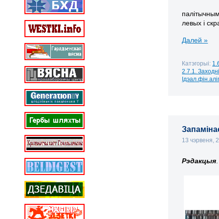
палітычным 
левых і ск
Далей »
Катэгорыі:
1.
2.7.1. Заходн
Ідэал.фін.алі
Запамінае
13 чэрвеня, 
Рэдакцыя
.