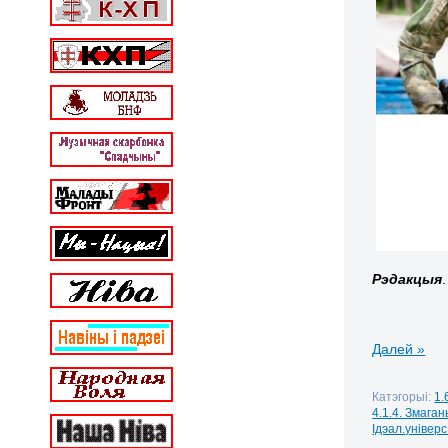
Рэдакцыя
.
Далей »
Катэгорыі:
1.
4.1.4. Змага
Ідэал.універс