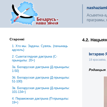
nashaziaml
Асьветна-ад
праграмы, 
Старонкі
4.2. Нацыя
1. Хто мы. Задачы. Сувязь. (пачынаць
адсюль)
Інтэрвю 
2. Сьветаглядная дактрына (С-
18 красавіка
прынцыпы: 20+)
3a. Беларуская дактрына (Д-прынцыпы:
Рэдакцыя
.
1-50)
3б. Беларуская дактрына (Д-прынцыпы:
51-100)
3в. Беларуская дактрына (Д-прынцыпы:
101-134+)
4. Пераможная дактрына (П-прынцыпы:
19+)