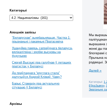
Катэгорыі
Апошнія запісы
Мы вырашыл
“Беларускае” зьнебазьняцьце. Частка 1:
палітуцека
прызнаньні і пакаяньні Пратасевіча
вырашана з
Ушануйма памяць сапраўднага беларуса-
жонкі ды па
вялікалітвіна і зробім высновы на
блогерамі 
будучыню
Прычына на
рэдакцыі. З
Сяргей Высоцкі пра галоўнае ў леташніх
пратэстах у Беларусі
Далей »
Да праўладнага “круглага стала”
далучыўся Андрэй Клімаў. Чаму?
Катэгорыі:
1.
Барыс Стамахін пра актуальную
ЕўраЗьвязу
,
сітуацыю ў Беларусі
Змаганьне з
Архівы