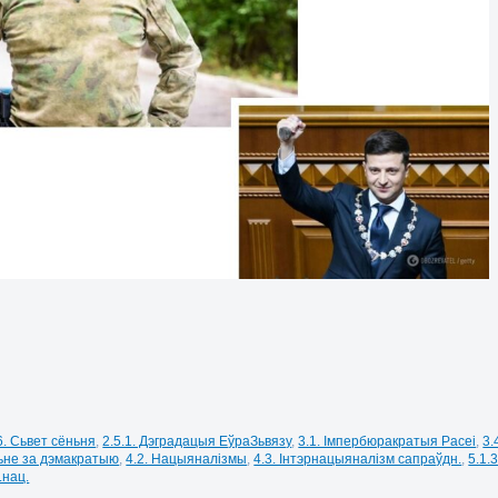
6. Сьвет сёньня
,
2.5.1. Дэградацыя ЕўраЗьвязу
,
3.1. Імпербюракратыя Расеі
,
3.
ньне за дэмакратыю
,
4.2. Нацыяналізмы
,
4.3. Інтэрнацыяналізм сапраўдн.
,
5.1.
.нац.