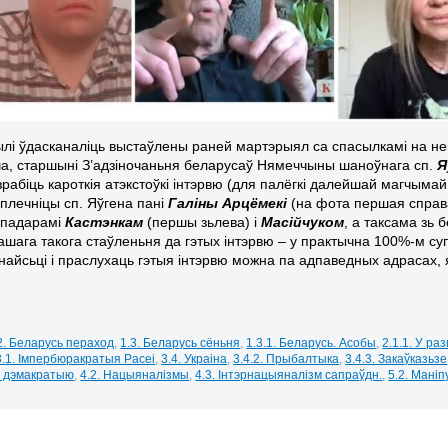
і ўдасканаліць выстаўлены раней мартэрыял са спасылкамі на нека
ча, старшыні З’адзіночаньня беларусаў Нямеччыны шаноўнага сп.
Я
рабіць кароткія атэкстоўкі інтэрвю (для палёгкі далейшай магчымай
плечніцы сп. Яўгена пані
Галіны Арцёмекі
(на фота першая справа)
спадарамі
Кастэнкам
(першы зьлева) і
Масійчуком
, а таксама зь 
шага такога стаўленьня да гэтых інтэрвю – у практычна 100%-м су
найсьці і праслухаць гэтыя інтэрвю можна па адпаведных адрасах, я
2. Беларусь пераход
,
1.3. Беларусь сёньня
,
1.3.1. Беларусь. Асобы
,
2.1.1. У ра
3.1. Імпербюракратыя Расеі
,
3.4. Украіна
,
3.4.2. Прыбалтыка
,
3.4.3. Закаўказьзе
а дэмакратыю
,
4.2. Нацыяналізмы
,
4.3. Інтэрнацыяналізм сапраўдн.
,
5.2. Мані