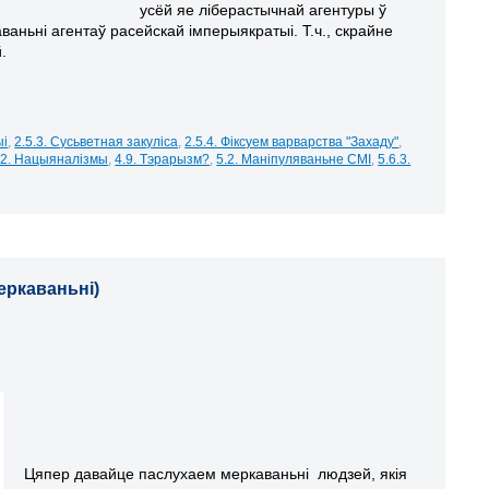
усёй яе ліберастычнай агентуры ў
аваньні агентаў расейскай імперыякратыі. Т.ч., скрайне
.
ыі
,
2.5.3. Сусьветная закуліса
,
2.5.4. Фіксуем варварства "Захаду"
,
.2. Нацыяналізмы
,
4.9. Тэрарызм?
,
5.2. Маніпуляваньне СМІ
,
5.6.3.
меркаваньні)
Цяпер давайце паслухаем меркаваньні людзей, якія