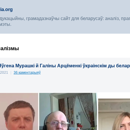
ia.org
укацыйны, грамадазнаўчы сайт для беларусаў: аналіз, прагноз
мэты.
налізмы
Яўгена Мурашкі й Галіны Арцёменкі ўкраінскім ды бела
, 2021
|
36 каментарыяў