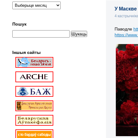
У Маскве
4 кастрычнік
Пошук
Паводле
ht
https://www
Іншыя сайты