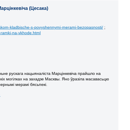
арцінкевіча (Цесака)
evskom-kladbische-s-povyshennymi-merami-bezopasnosti/
;
-ramki-na-vkhode.html
ьне рускага нацыяналіста Марцінкевіча прайшло на
кіх могілках на захадзе Масквы. Яно ўразіла масавасьцю
мернымі мерамі бясьпекі.
»