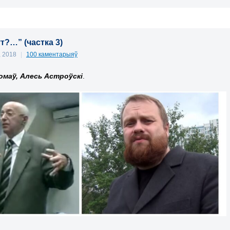
ут?…” (частка 3)
, 2018
|
100 каментарыяў
омаў, Алесь Астроўскі
.