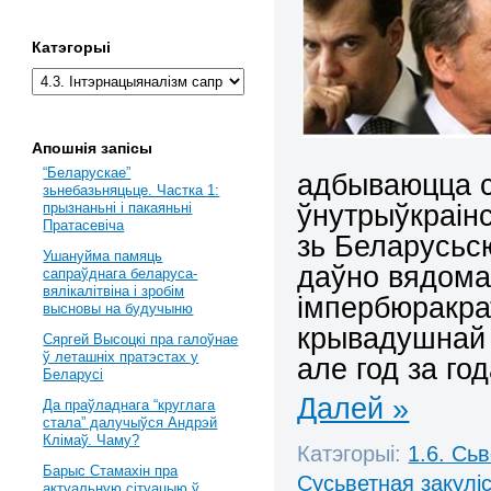
Катэгорыі
Апошнія запісы
“Беларускае”
адбываюцца 
зьнебазьняцьце. Частка 1:
ўнутрыўкраінс
прызнаньні і пакаяньні
Пратасевіча
зь Беларусьс
Ушануйма памяць
даўно вядомаг
сапраўднага беларуса-
вялікалітвіна і зробім
імпербюракрат
высновы на будучыню
крывадушнай 
Сяргей Высоцкі пра галоўнае
ў леташніх пратэстах у
але год за го
Беларусі
Далей »
Да праўладнага “круглага
стала” далучыўся Андрэй
Клімаў. Чаму?
Катэгорыі:
1.6. Сь
Барыс Стамахін пра
Сусьветная закулі
актуальную сітуацыю ў