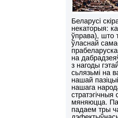
Беларусі скір
некаторыя: ка
ўправа), што 
ўласнай самас
прабеларускай
на дабрадзеяў
з нагоды гэта
сьлязьмі на в
нашай пазіцыі
нашага народ
стратэгічныя
мяняюцца. Па
падаем тры ч
дэфектыўнась