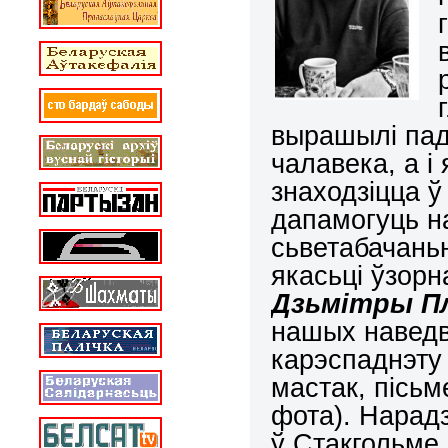
вырашылі пада
чалавека, а і
знаходзіцца 
дапамогуць на
сьветабачань
якасьці ўзорн
Дзьмітры Пл
нашых наведва
карэспаднэт
мастак, пісьм
фота). Нарадз
ў Стакгольме.