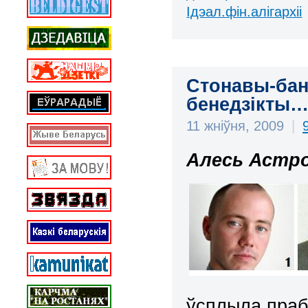
Ідэал.фін.алігархіі
Стонавы-бан
бенедзікты
11 жніўня, 2009
|
Aлесь Астро
ўсплыла праб