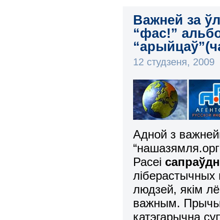
Важней за ў
“фас!” альб
“арыйцаў”(ча
12 студзеня, 2009
Адной з важней
“нашазямля.орг
Расеі
сапраўдн
ліберастычных ц
людзей, якім л
важным. Прычын
катэгарычна суп