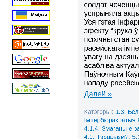
солдат чеченцы
ўспрыняла
акц
Уся г
эта
я інфа
эфекту “крука 
псіхічны стан 
расейскага імп
увагу на дзеянь
асабліва актуал
Паўночным Каўк
нападу расейска
Далей »
Катэгорыі:
1.3. Бе
Імпербюракратыя 
4.1.4. Змаганьне 
4.9. Тэрарызм?
,
5.