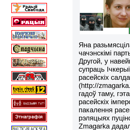
Яна разьмясціла
чачэнскімі парт
Другой, у навей
супраць Ічкерыі
расейскіх салда
(
http
://
zmagarka
гадоў таму, гэ
расейскіх імпер
пакалення расе
рэляцыях пуцінс
Zmagarka
д
ада