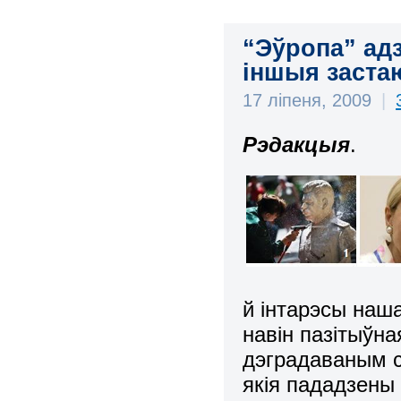
“Эўропа” адз
іншыя застаю
17 ліпеня, 2009
|
Рэдакцыя
.
й інтарэсы наша
навін пазітыўн
дэградаваным с
якія пададзены 