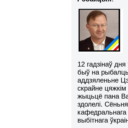
12 гадзінаў дня
быў на рыбалцы
аддзяленьне Цэ
скрайне цяжкім
жыцьцё пана Ва
здолелі. Сёньня
кафедральнага 
выбітнага ўкраі