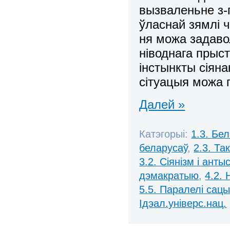
вызваленьне з-
ўласнай зямлі ч
ня можа задаво
ніводнага прыс
інстынкты сіяна
сітуацыя можа 
Далей »
Катэгорыі:
1.3. Бе
беларусаў
,
2.3. Та
3.2. Сіянізм і анты
дэмакратыю
,
4.2.
5.5. Паралелі сац
Ідэал.універс.нац.