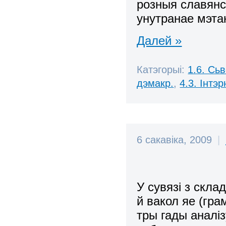
розныя славянс
унутранае мэтан
Далей »
Катэгорыі:
1.6. Сь
дэмакр.
,
4.3. Інтэ
6 сакавіка, 2009
|
У сувязі з скла
й вакол яе (гра
тры гады аналі