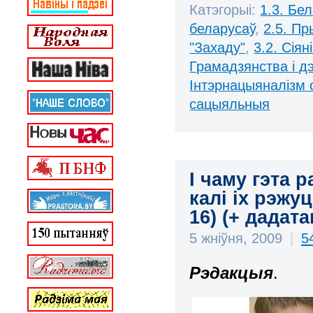
Катэгорыі:
1.3. Бе
беларусаў
,
2.5. П
"Захаду"
,
3.2. Сіян
Грамадзянства і д
Інтэрнацыяналізм 
сацыяльныя
І чаму гэта 
калі іх рэжуц
16) (+ дадата
5 жніўня, 2009
|
5
Рэдакцыя
.