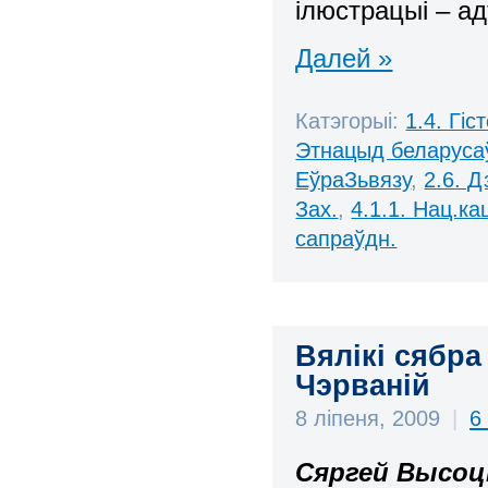
ілюстрацыі – ад
Далей »
Катэгорыі:
1.4. Гі
Этнацыд беларуса
ЕўраЗьвязу
,
2.6. Д
Зах.
,
4.1.1. Нац.ка
сапраўдн.
Вялікі сябра
Чэрваній
8 ліпеня, 2009
|
6
Сяргей Высоц