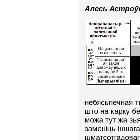
Алесь Астроўс
небясьпечная ты
што на карку б
можа тут жа зьяв
заменіць іншага
шматсотгадоваг