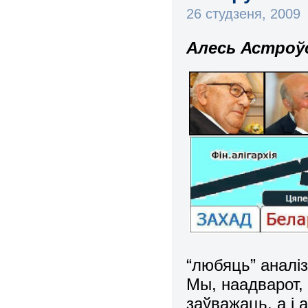
26 студзеня, 2009
Алесь Астроўс
“любяць” аналі
Мы, наадварот,
заўважаць, а і 