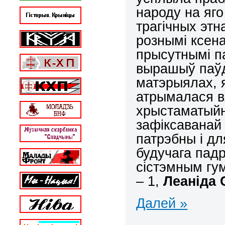
народу на яго
трагічных эт
рознымі ксена
прысутнымі п
вырашыў паўд
матэрыялах, я
атрымалася вя
хрыстаматыйн
зафіксаванай
патрэбны і дл
будучага падр
сістэмным гу
– 1,
Леаніда 
Далей »