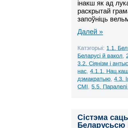
інакш як ад лу
раскрытай грам
запоўніць вель
Далей »
Катэгорыі:
1.1. Бе
Беларусі й вакол
,
3.2. Сіянізм і анты
нас
,
4.1.1. Нац.ка
дэмакратыю
,
4.3.
СМІ
,
5.5. Паралел
Сістэма сац
Беларусьсю і