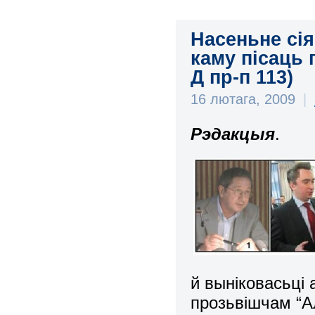
Насеньне сія
каму пісаць 
Д пр-п 113)
16 лютага, 2009
|
Р
эдакцыя
.
й выніковасьці
прозьвішчам “А