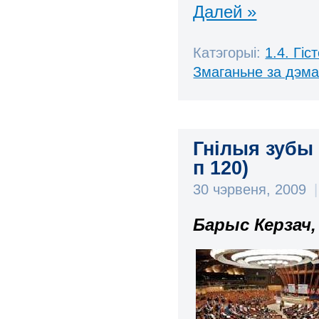
Далей »
Катэгорыі:
1.4. Гі
Змаганьне за дэм
Гнілыя зубы 
п 120)
30 чэрвеня, 2009
|
Барыс Керзач,