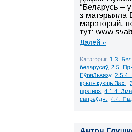
“Беларусь – у
з матэрыяла 
мараторый, п
тут:
www.svabo
Далей »
Катэгорыі:
1.3. Бе
беларусаў
,
2.5. П
ЕўраЗьвязу
,
2.5.4.
крытыкуюць Зах.
,
прагноз
,
4.1.4. Зм
сапраўдн.
,
4.4. Па
Антон Глушк