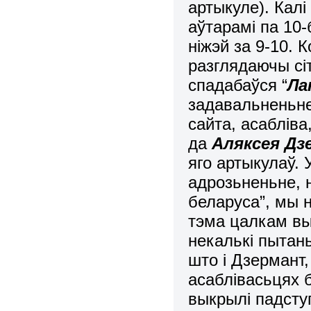
артыкуле). Калі
аўтарамі па 10-
ніжэй за 9-10.
разглядаючы сі
спадабаўся “
Ла
задавальненьне
сайта, асабліва
да
Аляксея Дз
яго артыкулаў. 
адрозьненьне, 
беларуса”, мы н
тэма цалкам вы
некалькі пытан
што і Дзермант, 
асаблівасьцях 
выкрылі падсту