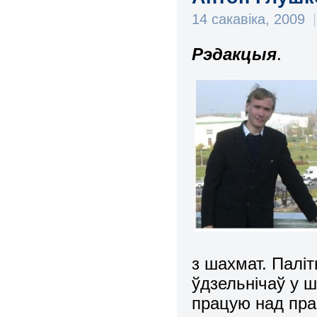
14 сакавіка, 2009
|
Рэдакцыя
.
з шахмат. Палі
ўдзельнічаў у ш
працую над пра