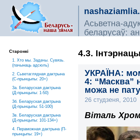
nashaziamlia
Асьветна-аду
беларусаў: ана
сьветагляды, і
4.3. Інтэрнац
Старонкі
1. Хто мы. Задачы. Сувязь.
(пачынаць адсюль)
УКРАЇНА: мо
2. Сьветаглядная дактрына
(С-прынцыпы: 20+)
4: “Масква” 
можа не пат
3a. Беларуская дактрына
(Д-прынцыпы: 1-50)
26 студзеня, 2010
3б. Беларуская дактрына
(Д-прынцыпы: 51-100)
Віталь Хром
3в. Беларуская дактрына
(Д-прынцыпы: 101-134+)
4. Пераможная дактрына (П-
прынцыпы: 19+)