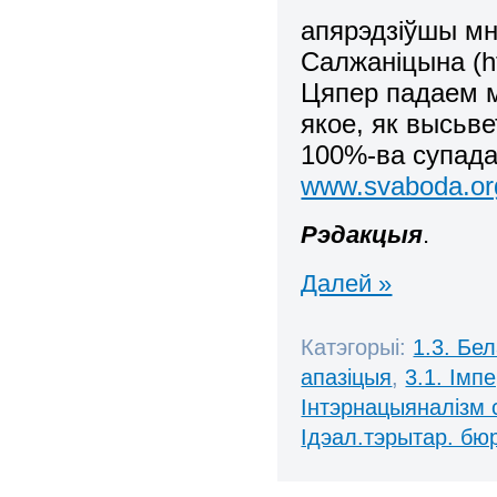
апярэдзіўшы мн
Салжаніцына (ht
Цяпер падаем 
якое, як высьв
100%-ва супада
www.svaboda.org
Рэдакцыя
.
Далей »
Катэгорыі:
1.3. Бе
апазіцыя
,
3.1. Імп
Інтэрнацыяналізм 
Ідэал.тэрытар. бю