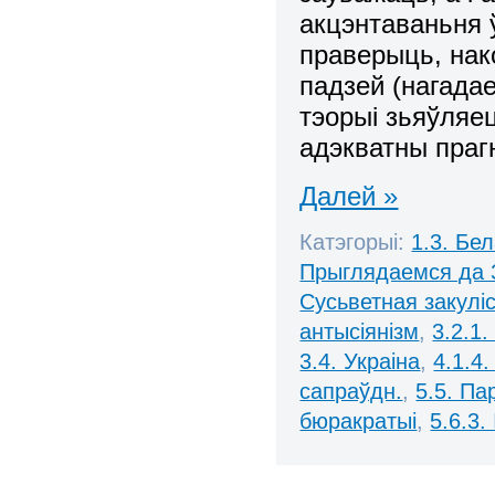
акцэнтаваньня ў
праверыць, нако
падзей (нагада
тэорыі зьяўляе
адэкватны прагн
Далей »
Катэгорыі:
1.3. Бе
Прыглядаемся да 
Сусьветная закулі
антысіянізм
,
3.2.1.
3.4. Украіна
,
4.1.4
сапраўдн.
,
5.5. П
бюракратыі
,
5.6.3.