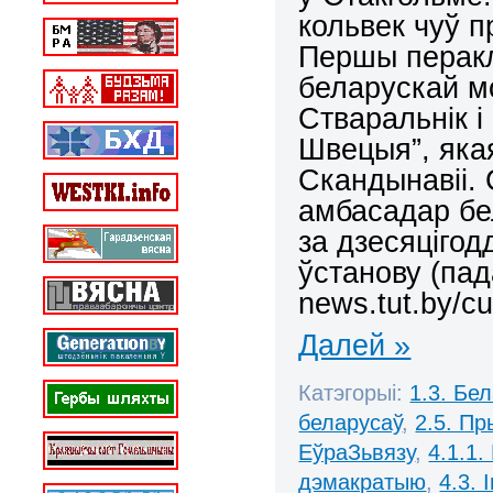
кольвек чуў п
Першы перакл
беларускай м
Стваральнік і
Швецыя”, як
Скандынавіі.
амбасадар бел
за дзесяцігод
ўстанову
(пад
news.tut.by/c
Далей »
Катэгорыі:
1.3. Бе
беларусаў
,
2.5. П
ЕўраЗьвязу
,
4.1.1.
дэмакратыю
,
4.3.