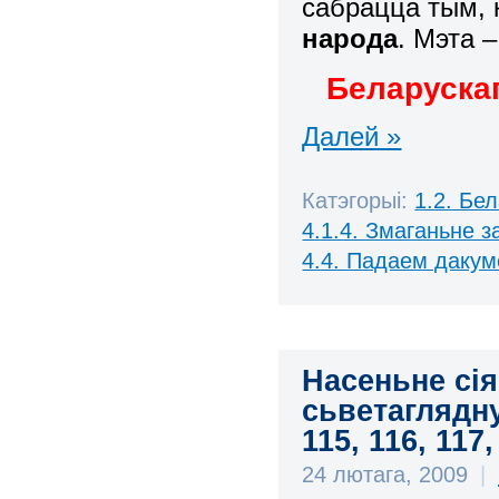
сабрацца тым,
народа
. Мэта 
Беларускаг
Далей »
Катэгорыі:
1.2. Бе
4.1.4. Змаганьне 
4.4. Падаем дакум
Насеньне сі
сьветаглядну
115, 116, 117,
24 лютага, 2009
|