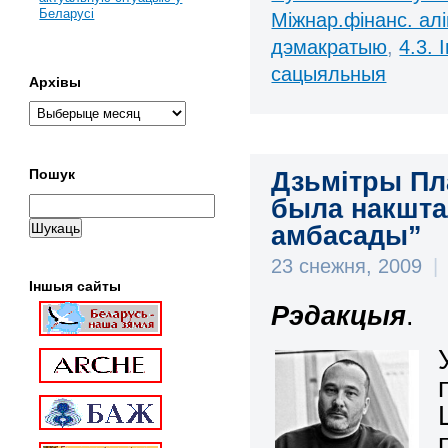
Беларусі
Міжнар.фінанс. алі
дэмакратыю
,
4.3.
сацыяльныя
Архівы
Дзьмітры Пл
Пошук
была накшта
амбасады”
23 снежня, 2009
|
Іншыя сайты
Рэдакцыя
.