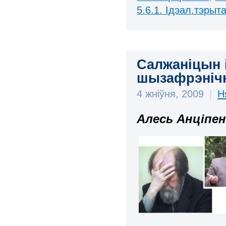
5.6.1. Ідэал.тэрыт
Салжаніцын і
шызафрэнічн
4 жніўня, 2009
|
Н
Алесь Анціпен