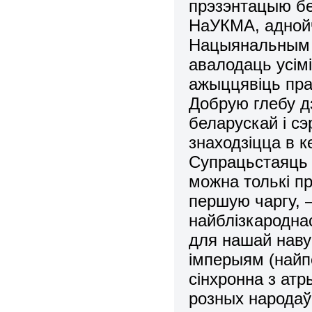
прэзэнтацыю бе
НаУКМА, адной
Нацыянальным 
авалодаць усімі
ажыццявіць пра
Добрую глебу д
беларускай і сэ
знаходзіцца в к
Супрацьстаяць
можна толькі п
першую чаргу, –
найблізкародна
для нашай наву
імперыям (найп
сінхронна з атр
розных народаў