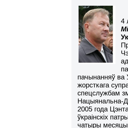
4 
М
У
Пр
Чэ
ад
па
пачынанняў ва У
жорсткага супр
спецслужбам зм
Нацыянальна-Дэ
2005 года Цэнт
ўкраінскіх пат
чатыры месяцы