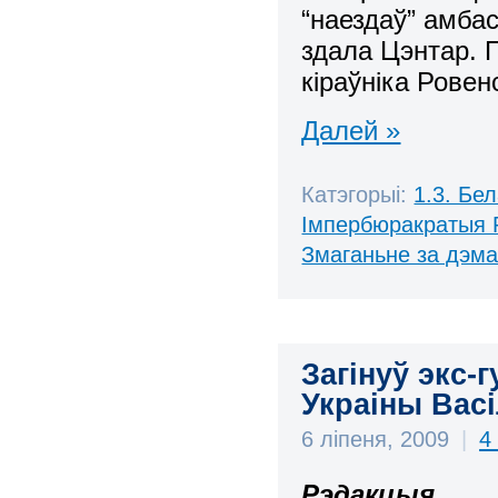
“наездаў” амбас
здала Цэнтар. 
кіраўніка Ровен
Далей »
Катэгорыі:
1.3. Бе
Імпербюракратыя 
Змаганьне за дэм
Загінуў экс-
Украіны Вас
6 ліпеня, 2009
|
4
Рэдакцыя
.