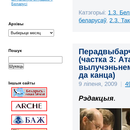
Беларусі
Катэгорыі:
1.3. Бе
беларусаў
,
2.3. Та
Архівы
Перадвыбарчы
Пошук
(частка 3: А
вылучэньнем
да канца)
Іншыя сайты
9 ліпеня, 2009
|
4
Рэдакцыя
.