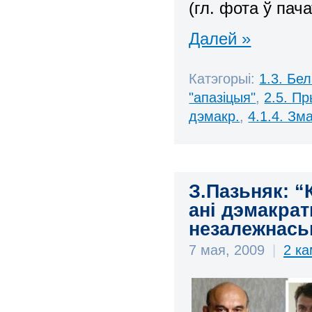
(гл. фота ў пача
Далей »
Катэгорыі:
1.3. Бе
"апазіцыя"
,
2.5. П
дэмакр.
,
4.1.4. Зм
З.Пазьняк: “
ані дэмакрат
незалежнась
7 мая, 2009
|
2 к