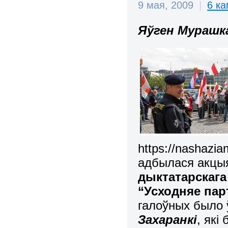
9 мая, 2009
|
6 к
Яўген Мурашк
https://nashazi
адбылася акцы
дыктатарскага
“Усходняе пар
галоўных было 
Захаранкі
, які