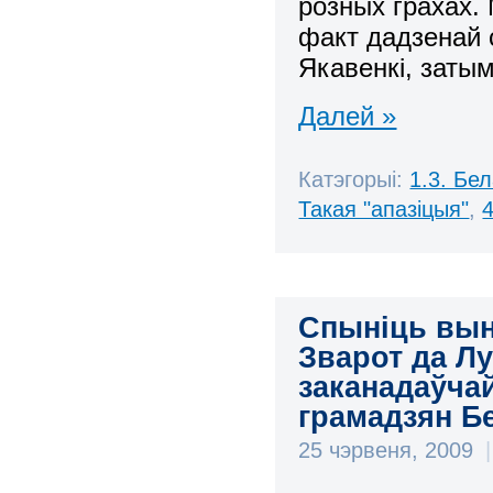
розных грахах.
факт дадзенай 
Якавенкі, затым
Далей »
Катэгорыі:
1.3. Бе
Такая "апазіцыя"
,
Спыніць вын
Зварот да Лу
заканадаўчай
грамадзян Б
25 чэрвеня, 2009
|