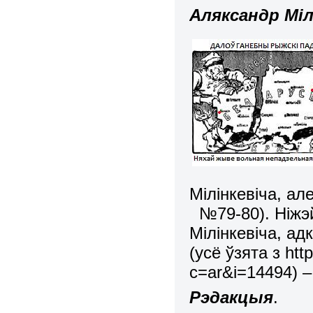
Аляксандр Міл
Мілінкевіча, ал
№79-80). Ніжэй
Мілінкевіча, ад
(у
сё ўзята з
htt
c=ar&i=14494
)
–
Рэдакцыя
.