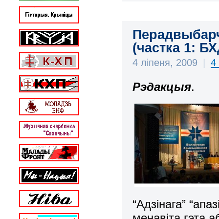
Перадвыбарчы
(частка 1: Б
4 ліпеня, 2009
|
4
Рэдакцыя
.
“Адзінага” “апа
менавіта гэта 