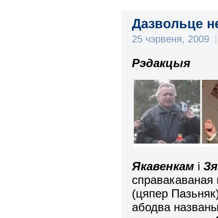
Дазвольце н
25 чэрвеня, 2009
|
Рэдакцыя
Якавенкам
і
Зя
справакаваная 
(цяпер Пазьняк)
абодва названы