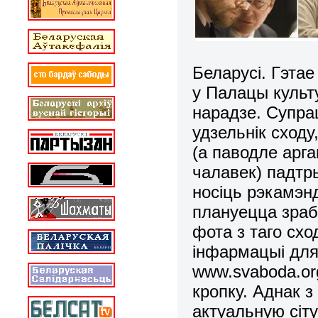
Беларусі.
Гэтае
у Палацы культ
нарад
з
е. Супра
удзельнік сходу
(а паводле арга
чалавек) падтр
носіць рэкамэн
пл
а
нуецца зраб
фота з таго
схо
інфармацыі для
www.svaboda.or
кропку. Аднак 
актуальную сіт