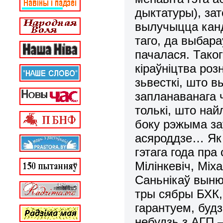
дыктатуры), зат
вылучыцца канд
таго, да выбар
пачалася. Тако
кіраўніцтва ро
зьвесткі, што 
запланаванага 
толькі, што на
боку рэжыма заў
асяроддзе… Як 
гэтага года пра 
Мілінкевіч, Міх
Саньнікаў выню
тры сябры БХК,
гарантуем, будз
небудзь з АГП –