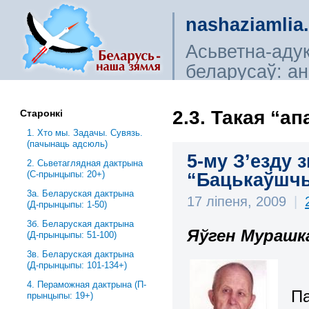
nashaziamlia
Асьветна-аду
беларусаў: ана
сьветагляды, і
2.3. Такая “а
Старонкі
1. Хто мы. Задачы. Сувязь.
(пачынаць адсюль)
5-му З’езду 
2. Сьветаглядная дактрына
(С-прынцыпы: 20+)
“Бацькаўшч
3a. Беларуская дактрына
17 ліпеня, 2009
|
(Д-прынцыпы: 1-50)
3б. Беларуская дактрына
Яўген Мурашк
(Д-прынцыпы: 51-100)
3в. Беларуская дактрына
(Д-прынцыпы: 101-134+)
4. Пераможная дактрына (П-
Па
прынцыпы: 19+)