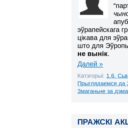
“пар
чыно
апуб
эўрапейскага г
цікава для эўра
што для Эўропы
не вынік
.
Далей »
Катэгорыі:
1.6. Сь
Прыглядаемся да 
Змаганьне за дэм
ПРАЖСКІ АК