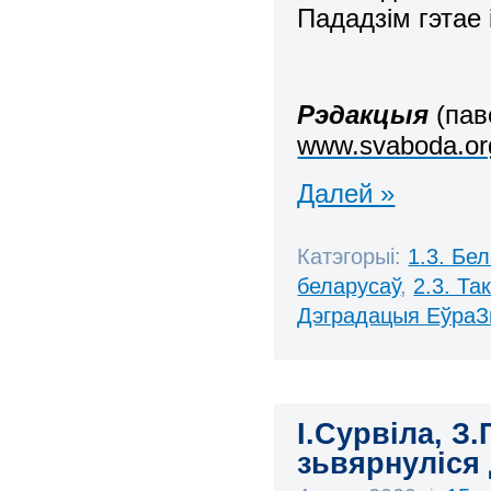
Пададзім гэтае 
Рэдакцыя
(пав
www.svaboda.org
Далей »
Катэгорыі:
1.3. Бе
беларусаў
,
2.3. Та
Дэградацыя ЕўраЗ
І.Сурвіла, З
зьвярнуліся