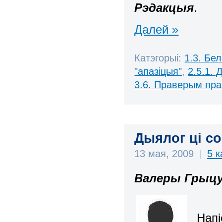
Рэдакцыя
.
Далей »
Катэгорыі:
1.3. Бе
"апазіцыя"
,
2.5.1.
3.6. Праверым пра
Дыялог ці со
13 мая, 2009
|
5 
Валеры Грыц
Напі