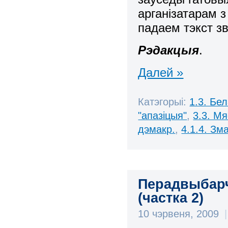
арганізатарам 
падаем тэкст зв
Рэдакцыя
.
Далей »
Катэгорыі:
1.3. Бе
"апазіцыя"
,
3.3. М
дэмакр.
,
4.1.4. Зм
Перадвыбарчы
(частка 2)
10 чэрвеня, 2009
|