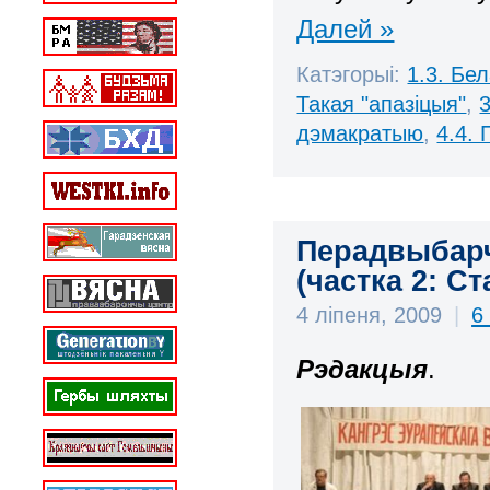
Далей »
Катэгорыі:
1.3. Бе
Такая "апазіцыя"
,
дэмакратыю
,
4.4.
Перадвыбарчы
(частка 2: Ст
4 ліпеня, 2009
|
6
Рэдакцыя
.