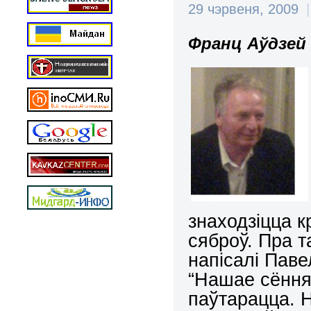
29 чэрвеня, 2009
|
Франц Аўдзей
знаходзіцца к
сяброў. Пра т
напісалі Паве
“Нашае сёння
паўтарацца. 