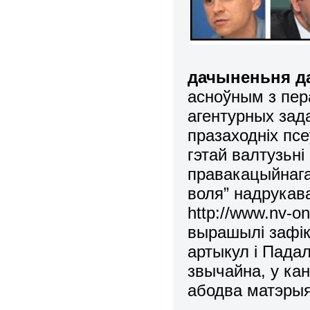
дачыненьня да
асноўным з пер
аг
е
нтурных зада
празаходніх псе
гэтай валтузьні
правакацыйнага
воля” надрукава
http://www.nv-on
вырашылі зафік
артыкул і Падал
звычайна
,
у
кан
абодв
а
матэры