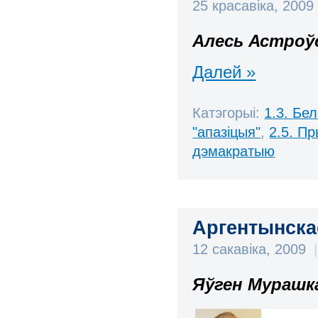
25 красавіка, 200
Алесь Астроў
Далей »
Катэгорыі:
1.3. Бе
"апазіцыя"
,
2.5. П
дэмакратыю
Аргентынскае
12 сакавіка, 2009
|
Яўген Мурашк