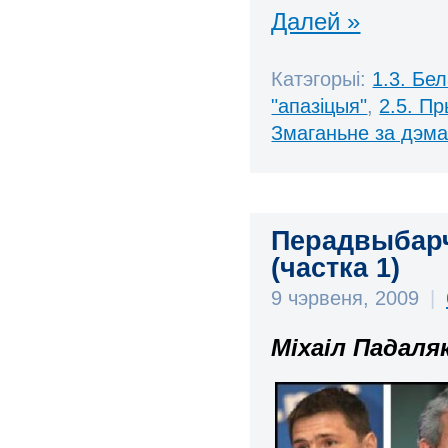
Далей »
Катэгорыі:
1.3. Бе
"апазіцыя"
,
2.5. П
Змаганьне за дэм
Перадвыбарчы
(частка 1)
9 чэрвеня, 2009
|
Міхаіл Падаля