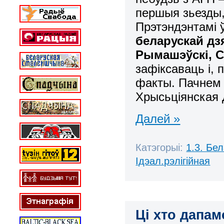
першыя зьезды,
Прэтэндэнтамі
беларускай дз
Рымашэўскі, С
зафіксаваць і, 
факты. Пачнем 
Хрысьціянская
Далей »
Катэгорыі:
1.3. Бе
Ідэал.рэлігійная
Ці хто дапа