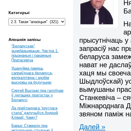
Ня
Б
Катэгорыі
На
ар
прысутнічаць у 
Апошнія запісы
“Беларускае”
запрасіў нас п
зьнебазьняцьце. Частка 1:
беларуса замежж
прызнаньні і пакаяньні
Пратасевіча
нават не дасла
Ушануйма памяць
хаця мы своечас
сапраўднага беларуса-
вялікалітвіна і зробім
Шыдлоўскай) у
высновы на будучыню
вымушаны прасі
Сяргей Высоцкі пра галоўнае
ў леташніх пратэстах у
Станкевіча – ся
Беларусі
Міжнароднага Д
Да праўладнага “круглага
звяном паміж на
стала” далучыўся Андрэй
Клімаў. Чаму?
Далей »
Барыс Стамахін пра
актуальную сітуацыю ў