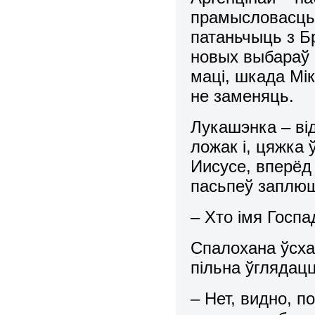
прамысловасць 
патаньчыць з Б
новых выбараў 
маці, шкада Мік
не заменяць.
Лукашэнка – від
ложак і, цяжка 
Иисусе, вперёд 
пасьпеў заплюш
– Хто імя Госп
Спалохана ўсх
пільна ўглядац
– Нет, видно, п