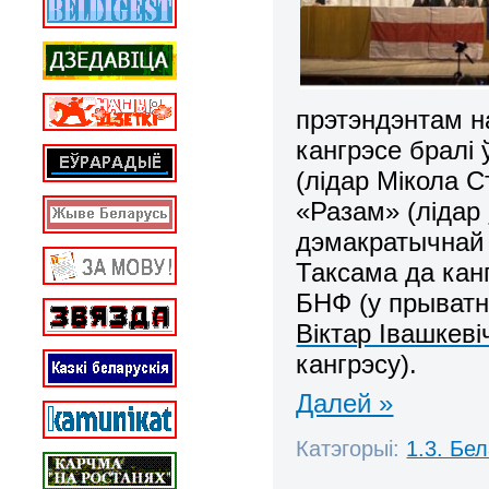
прэтэндэнтам н
кангрэсе бралі
(лідар Мікола С
«Разам» (лідар
дэмакратычнай 
Таксама да канг
БНФ (у прыватн
Віктар Івашкеві
кангрэсу).
Далей »
Катэгорыі:
1.3. Бе