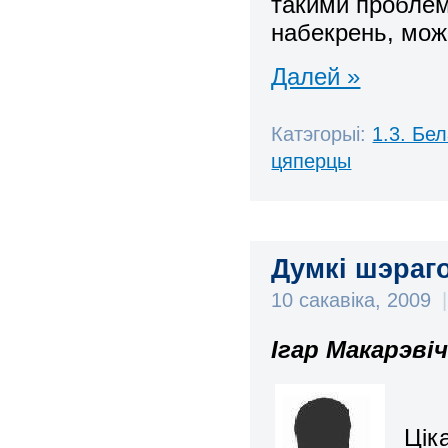
такими проблем
набекрень, мож
Далей »
Катэгорыі:
1.3. Бе
цяперцы
Думкі шэраг
10 сакавіка, 2009
|
Ігар Макарэві
Цік