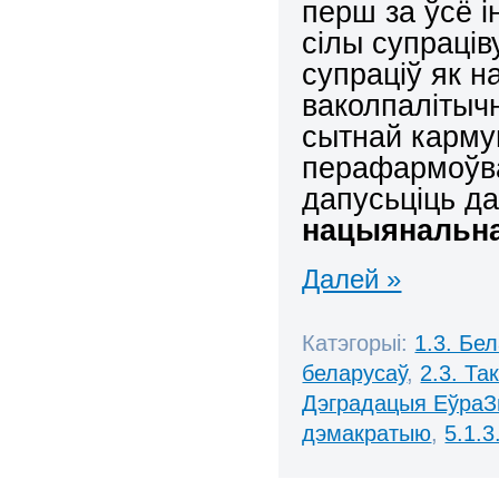
перш за ўсё 
сілы супраців
супраціў як н
ваколпалітыч
сытнай карму
перафармоўва
дапусьціць д
нацыянальна
Далей »
Катэгорыі:
1.3. Бе
беларусаў
,
2.3. Та
Дэградацыя ЕўраЗ
дэмакратыю
,
5.1.