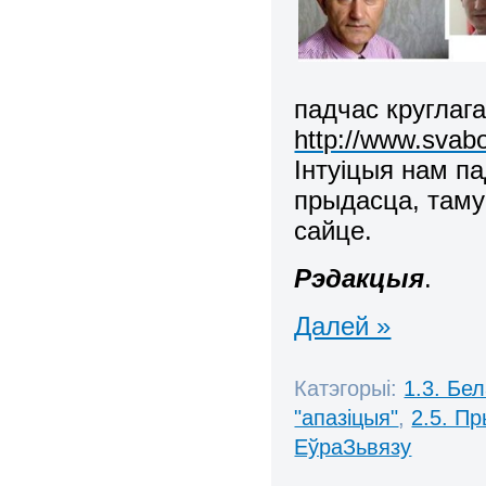
падчас круглага
http://www.svabo
Інтуіцыя нам п
прыдасца, таму
сайце.
Рэдакцыя
.
Далей »
Катэгорыі:
1.3. Бе
"апазіцыя"
,
2.5. П
ЕўраЗьвязу