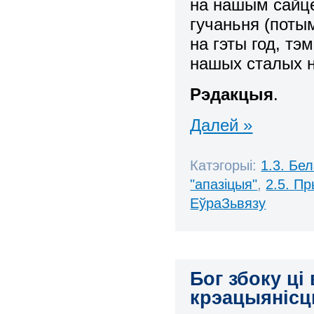
на нашым сайце
гучаньня (поты
на гэты год, тэм
нашых сталых н
Рэдакцыя
.
Далей »
Катэгорыі:
1.3. Бе
"апазіцыя"
,
2.5. П
ЕўраЗьвязу
Бог збоку ці
крэацыянісцк