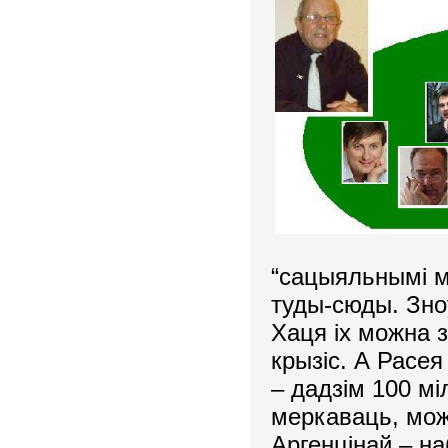
“сацыяльнымі м
туды-сюды. Зно
Хаця іх можна з
крызіс. А Расея
– дадзім 100 мі
меркаваць, мож
Аргенцінай – на