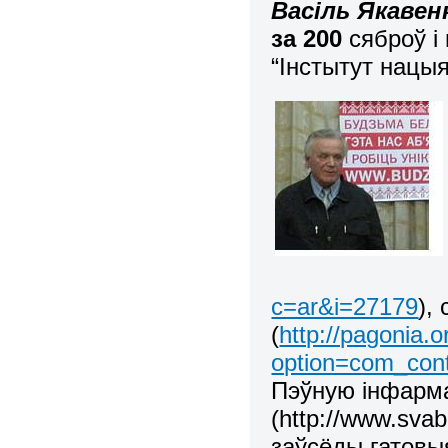
Васіль Якавен
за 200
сяброў і
“Інстытут нацы
c=ar&i=27179
),
(
http://pagonia.
option=com_con
Пэўную інфарма
(
http://www.svab
заўсёды гатовы