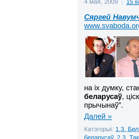
4 мая, 2009
|
15 
Сяргей Навум
www.svaboda.org
на іх думку, ст
беларусаў
, ці
прычынаў”.
Далей »
Катэгорыі:
1.3. Бе
беларусаў
,
2.3. Та