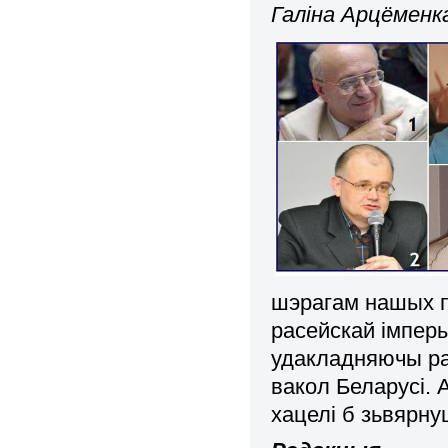
Галіна Арцёменк
шэрагам нашых п
расейскай імперы
удакладняючы ра
вакол Беларусі. 
хацелі б зьвярну