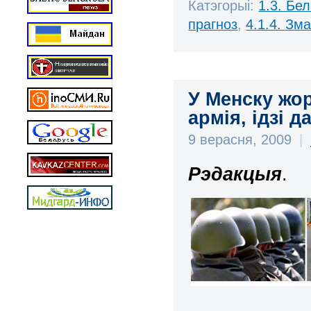
Катэгорыі:
1.3. Бе
прагноз
,
4.1.4. Зм
У Менску жо
армія, ідзі д
9 верасня, 2009
|
Рэдакцыя
.