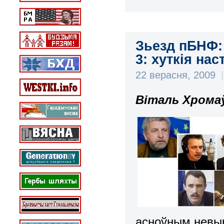
Зьезд пБНФ: 
3: хуткія на
22 верасня, 2009
|
Віталь Хромаў
асноўным невы