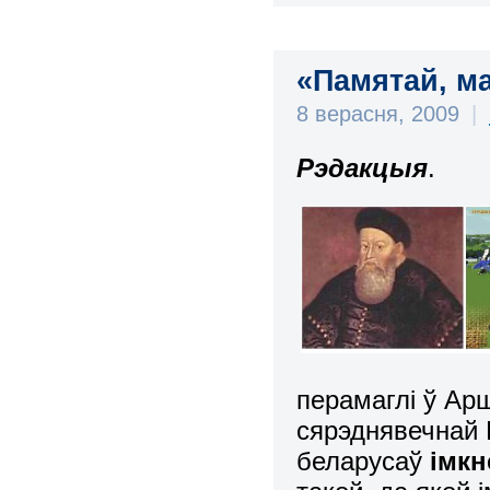
«Памятай, ма
8 верасня, 2009
|
Рэдакцыя
.
перамаглі ў Ар
сярэднявечнай 
беларусаў
імкн