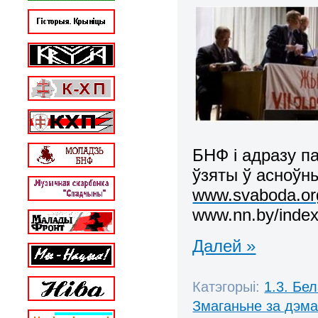
БНФ і адразу п
ўзяты ў асноўн
www.svaboda.org
www.nn.by/index
Далей »
Катэгорыі:
1.3. Бе
Змаганьне за дэм