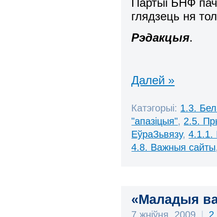
Партыі БНФ пач
глядзець ня толь
Рэдакцыя
.
Далей »
Катэгорыі:
1.3. Бе
"апазіцыя"
,
2.5. П
ЕўраЗьвязу
,
4.1.1.
4.8. Важныя сайты
«Маладыя ва
7 жніўня, 2009
|
2