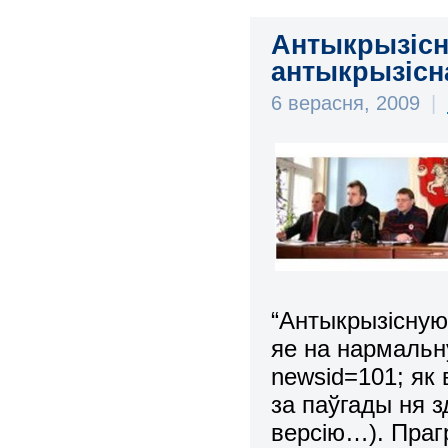
Антыкрызісн
антыкрызісна
6 верасня, 2009
|
“Антыкрызісную
яе на нармальн
newsid=101; як
за паўгады ня 
версію…
). Пра