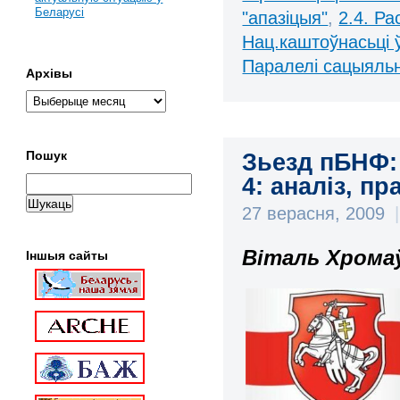
Беларусі
"апазіцыя"
,
2.4. Ра
Нац.каштоўнасьці 
Паралелі сацыяль
Архівы
Зьезд пБНФ: 
Пошук
4: аналіз, п
27 верасня, 2009
|
Віталь Хромаў
Іншыя сайты