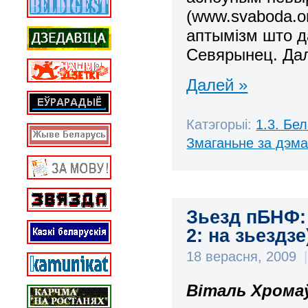
(
www.svaboda.or
аптымізм што д
Севярынец. Дал
Далей »
Катэгорыі:
1.3. Бе
Змаганьне за дэм
Зьезд пБНФ: 
2: на зьездзе
18 верасня, 2009
|
Віталь Хромаў