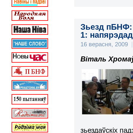
Зьезд пБНФ: 
1: напярэдад
16 верасня, 2009
|
Віталь Хромаў
зьездаўскіх па