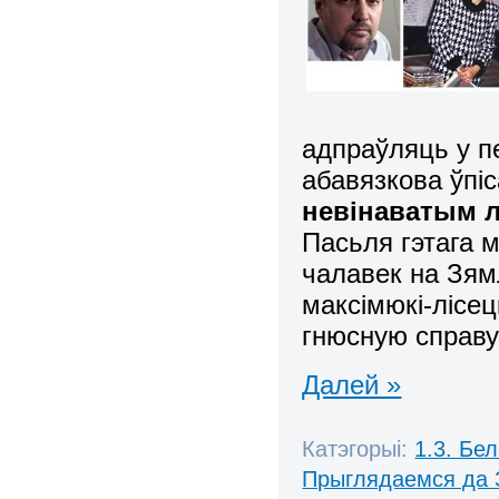
адпраўляць у пе
абавязкова ўпіс
невінаватым 
Пасьля гэтага 
чалавек на Зямл
максімюкі-лісе
гнюсную справу
Далей »
Катэгорыі:
1.3. Бе
Прыглядаемся да 