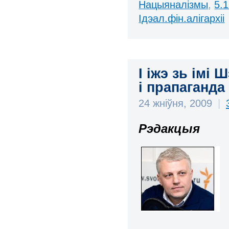
Нацыяналізмы
,
5.1
Ідэал.фін.алігархіі
І іжэ зь імі 
і прапаганда
24 жніўня, 2009
|
Рэдакцыя