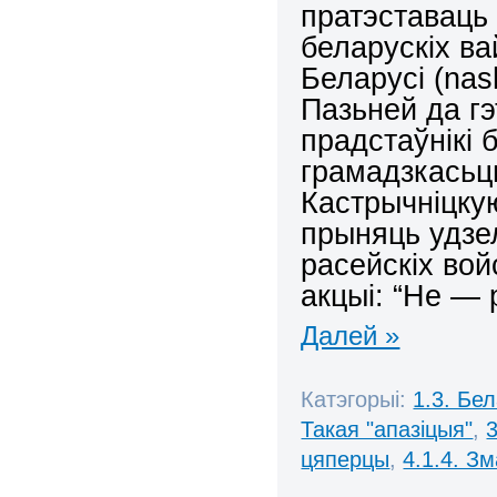
пратэставаць
беларускіх в
Беларусі (nas
Пазьней да
г
прадстаўнікі 
грамадзкасьць
Кастрычніцку
прыняць удзел
расейскіх вой
акцыі: “
Не — р
Далей »
Катэгорыі:
1.3. Бе
Такая "апазіцыя"
,
цяперцы
,
4.1.4. З