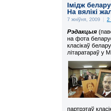
Імідж белару
На вялікі ж
7 жніўня, 2009
|
2
Рэдакцыя
(па
на фота белару
класікаў белар
літаратараў у Ме
партрэтаў класі