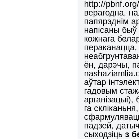
http://pbnf.or
верагодна, на
папярэднім а
напісаны быў
кожнага бела
пераканацца, 
неабгрунтава
ён, дарэчы, п
nashaziamlia.
аўтар інтэлек
гадовым стажа
арганізацыі),
га скліканьня
сфармуляваць
падзей, даты
сыходзіць
з 