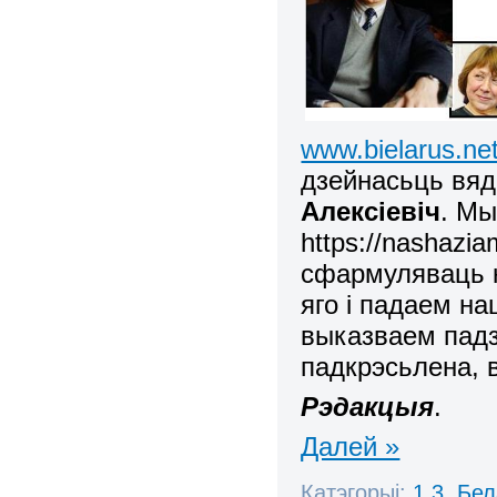
www.bielarus.ne
дзейнасьць вя
Алексіевіч
. Мы
https://nashazi
сфармуляваць к
яго і падаем на
выказваем падз
падкрэсьлена, 
Рэдакцыя
.
Далей »
Катэгорыі:
1.3. Бе