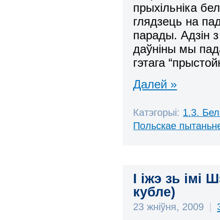
прыхільніка бе
глядзець на па
парады. Адзін з
даўніны мы пад
гэтага “прысто
Далей »
Катэгорыі:
1.3. Бе
Польскае пытаньн
І іжэ зь імі 
кубле)
23 жніўня, 2009
|