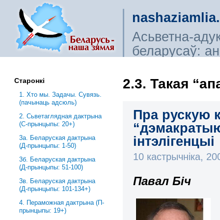
nashaziamlia
Асьветна-аду
беларусаў: ана
сьветагляды, і
2.3. Такая “а
Старонкі
1. Хто мы. Задачы. Сувязь.
(пачынаць адсюль)
Пра рускую к
2. Сьветаглядная дактрына
(С-прынцыпы: 20+)
“дэмакратыю”
інтэлігенцыі
3a. Беларуская дактрына
(Д-прынцыпы: 1-50)
10 кастрычніка, 2
3б. Беларуская дактрына
(Д-прынцыпы: 51-100)
Павал Біч
3в. Беларуская дактрына
(Д-прынцыпы: 101-134+)
4. Пераможная дактрына (П-
прынцыпы: 19+)