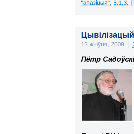
"апазіцыя"
,
5.1.3.
Цывілізацый
13 жніўня, 2009
|
Пётр Садоўск