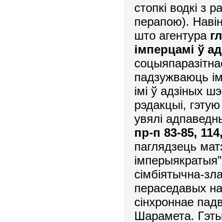
стопкі водкі з 
перапою). Наві
што агентура
г
імперцамі ў а
соцыяпаразітнае
падзужваюць ім
імі ў адзіных ш
рэдакцыі, гэту
увялі адпаведн
пр-п 83-85, 114,
паглядзець мат
імперыякратыя” 
сімбіятычна-зла
пераседавых на
сінхроннае падв
Шарамета. Гэты