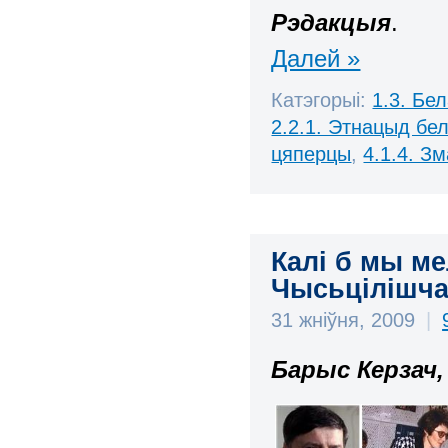
Рэдакцыя
.
Далей »
Катэгорыі:
1.3. Бе
2.2.1. Этнацыд бе
цяперцы
,
4.1.4. З
Калі б мы ме
Чысьцілішч
31 жніўня, 2009
|
Барыс Керзач,