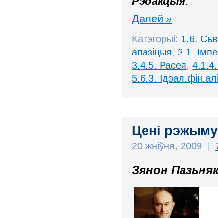
Рэдакцыя
.
Далей »
Катэгорыі:
1.6. Сь
апазіцыя
,
3.1. Імп
3.4.5. Расея
,
4.1.4
5.6.3. Ідэал.фін.алі
Цені рэжыму
20 жніўня, 2009
|
Зянон Пазьня