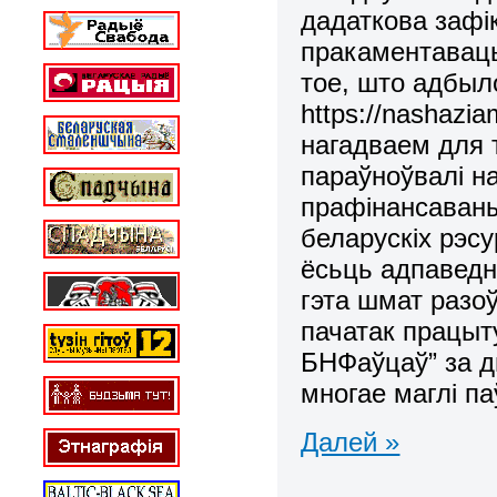
дадаткова зафі
пракаментаваць.
тое, што адбыло
https://nashazia
нагадваем для 
параўноўвалі н
прафінансаваны
беларускіх рэсу
ёсьць адпаведн
гэта шмат разоў
пачатак працыт
БНФаўцаў” за д
многае маглі п
Далей »