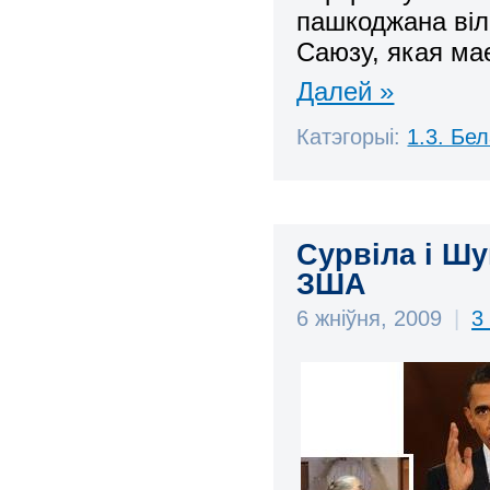
пашкоджана віл
Саюзу, якая ма
Далей »
Катэгорыі:
1.3. Бе
Сурвіла і Ш
ЗША
6 жніўня, 2009
|
3