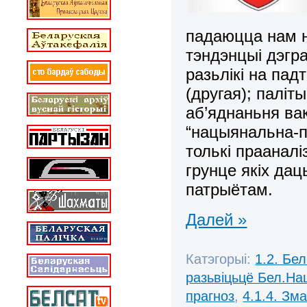
падаюцца нам н
тэндэнцыі дэгр
разьлікі на па
(другая); палі
аб’яднаньня ва
“нацыянальна-п
толькі прааналі
грунце якіх да
патрыётам.
Далей »
Катэгорыі:
1.2. Бе
разьвіцьцё Бел.Нац
прагноз
,
4.1.4. Зм