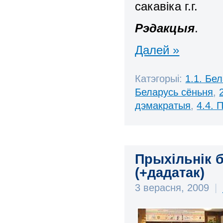
сакавіка г.г.
Рэдакцыя
.
Далей »
Катэгорыі:
1.1. Бе
Беларусь сёньня
,
дэмакратыя
,
4.4. 
Прыхільнік б
(+дадатак)
3 верасня, 2009
|