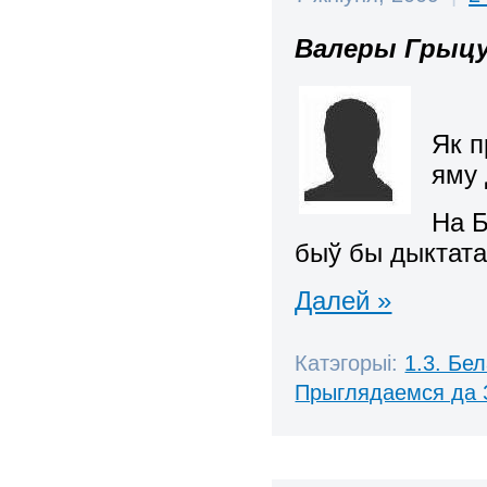
Валеры Грыц
Як 
яму
На Б
быў бы дыктатар
Далей »
Катэгорыі:
1.3. Бе
Прыглядаемся да 