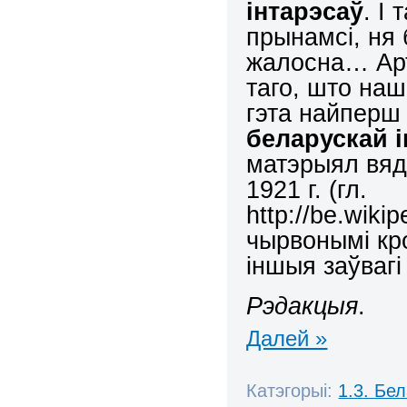
інтарэсаў
. І 
прынамсі, ня
жалосна… Арт
таго, што на
гэта найпер
беларускай і
матэрыял вяд
1921 г. (гл.
http://be.wi
чырвонымі кр
іншыя заўвагі
Рэдакцыя
.
Далей »
Катэгорыі:
1.3. Бе