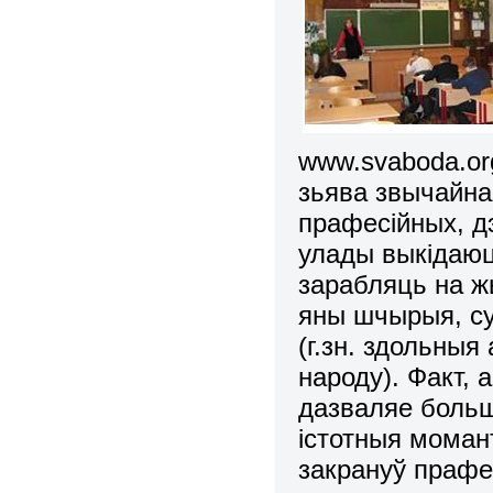
www
.
svaboda
.
or
зьява звычайна
прафесійных, 
улады выкідаюц
зарабляць на жы
яны шчырыя, с
(г.зн. здольныя
народу). Факт, 
дазваляе боль
істотныя моман
закрануў прафе