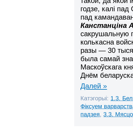
такой, да якой 
годзе, калі пад
пад камандаван
Канстанціна 
сакрушальную п
колькасна войс
разы — 30 тыся
была самай зн
Маскоўскага кн
Днём беларуска
Далей »
Катэгорыі:
1.3. Бе
Фіксуем варварств
падзея
,
3.3. Мясц