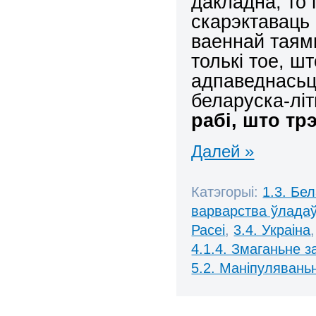
дакладна, то
скарэктаваць 
ваеннай таямн
толькі тое, ш
адпаведнасьц
беларуска-літ
рабі, што трэ
Далей »
Катэгорыі:
1.3. Бе
варварства ўлада
Расеі
,
3.4. Украіна
4.1.4. Змаганьне 
5.2. Маніпулявань