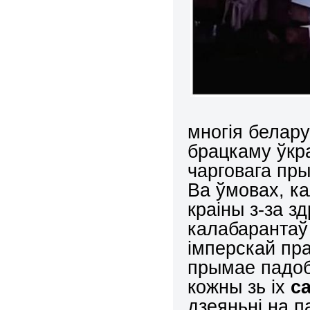
многія белар
брацкаму ўкр
чарговага пры
Ва ўмовах, к
краіны з-за з
калабарантаў
імперскай пр
прымае падоб
кожны зь іх
с
дзеяньні на 