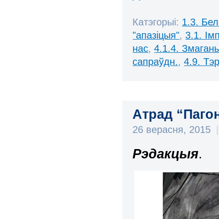
Катэгорыі:
1.3. Бе
"апазіцыя"
,
3.1. І
нас
,
4.1.4. Змаган
сапраўдн.
,
4.9. Тэ
Атрад “Пагон
26 верасня, 2015
|
Рэдакцыя
.