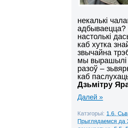
некалькі чал
адбываецца? 
настолькі дас
каб хутка зна
звычайна трэб
мы вырашылі з
разоў – зьвя
каб паслухац
Дзьмітру Яр
Далей »
Катэгорыі:
1.6. Сь
Прыглядаемся да 