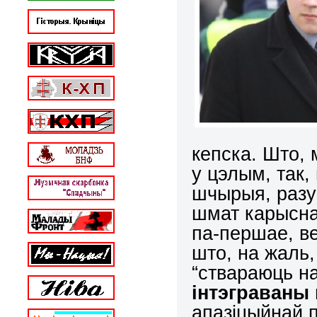
кепска. Што, 
у цэлым, так,
шчырыя, разу
шмат карысна
па-першае, ве
што, на жаль,
“ствараюць на
інтэграваны
апазіцыйнай п