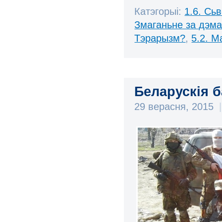
Катэгорыі:
1.6. Сь
Змаганьне за дэм
Тэрарызм?
,
5.2. М
Беларускія б
29 верасня, 2015
|