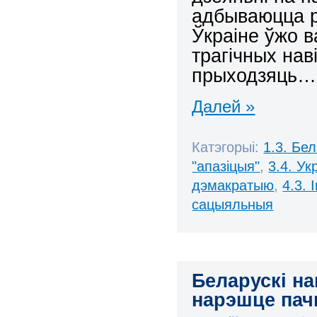
адбываюцца р
Ўкраіне ўжо в
трагічных нав
прыходзяць…
Далей »
Катэгорыі:
1.3. Бе
"апазіцыя"
,
3.4. Ук
дэмакратыю
,
4.3.
сацыяльныя
Беларускі н
нарэшце па