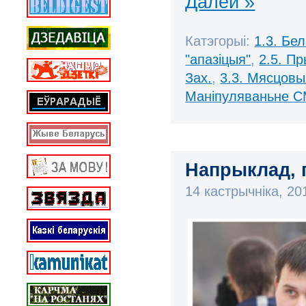
Далей »
Катэгорыі:
1.3. Бе
"апазіцыя"
,
2.5. П
Зах.
,
3.3. Мясцов
Маніпуляваньне С
Напрыклад,
14 кастрычніка, 2