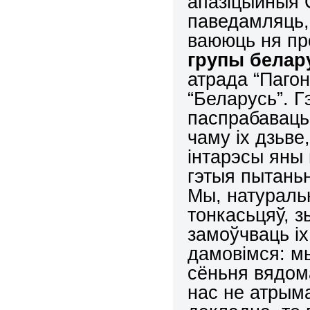
апазіцыйныя 
паведамляць, 
ваююць ня про
групы белар
атрада “Пагон
“Беларусь”. 
паспрабаваць
чаму іх дзьве
інтарэсы яны
гэтыя пытань
Мы, натураль
тонкасьцяў, з
замоўчваць і
дамовімся: мы
сёньня вядома
нас не атрым