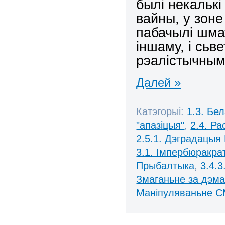
былі некальк
вайны, у зоне
пабачылі шмат
іншаму, і сьв
рэалістычны
Далей »
Катэгорыі:
1.3. Бе
"апазіцыя"
,
2.4. Ра
2.5.1. Дэградацыя
3.1. Імпербюракра
Прыбалтыка
,
3.4.3
Змаганьне за дэм
Маніпуляваньне С