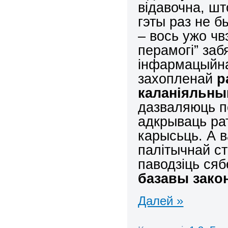
відавочна, шт
гэты раз не б
– вось ужо чв
перамогі” за
інфармацыйна
захопленай
р
каланіяльны
дазваляюць п
адкрываць рат
карысьць. А 
палітычнай с
паводзіць сяб
базавы закон
Далей »