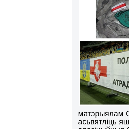
матэрыялам С
асьвятліць яш