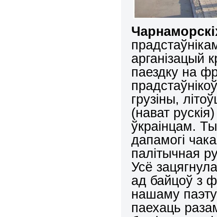
Чарнаморскі
прадстаўніка
арганізацый к
паездку на ф
прадстаўніко
грузіны, літо
(нават рускія
ўкраінцам. Т
дапамогі чак
палітычная ру
Усё зацягнул
ад байцоў з 
нашаму паэту
паехаць разам