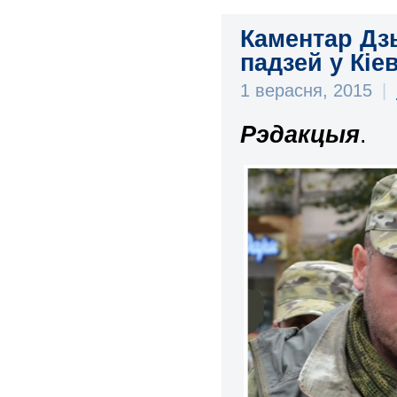
Каментар Дз
падзей у Кіе
1 верасня, 2015
|
Рэдакцыя
.