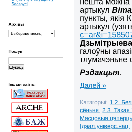
нешта можна 
Беларусі
артыкул
Віта
пункты, якія 
артыкул (узя
Архівы
c=ar&i=15850
Дзьмітрыев
галоўны апазі
Пошук
тлумачэньне с
Рэдакцыя
.
Далей »
Іншыя сайты
Катэгорыі:
1.2. Бе
сёньня
,
2.3. Такая
Мясцовыя цяперц
Ідэал.універс.нац.