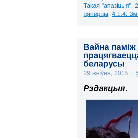
Такая "апазіцыя"
,
цяперцы
,
4.1.4. З
Вайна паміж
працягваецц
беларусы
29 жніўня, 2015
|
Рэдакцыя
.