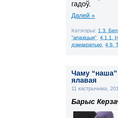
гадоў.
Далей »
Катэгорыі:
1.3. Бе
"апазіцыя"
,
4.1.1. 
дэмакратыю
,
4.9.
Чаму “наша”
ялавая
11 кастрычніка, 2
Барыс Керза