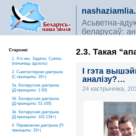
nashaziamlia
Асьветна-аду
беларусаў: ана
сьветагляды, і
2.3. Такая “а
Старонкі
1. Хто мы. Задачы. Сувязь.
(пачынаць адсюль)
І гэта вышэ
2. Сьветаглядная дактрына
(С-прынцыпы: 20+)
аналізу?…
3a. Беларуская дактрына
24 кастрычніка, 2
(Д-прынцыпы: 1-50)
3б. Беларуская дактрына
(Д-прынцыпы: 51-100)
3в. Беларуская дактрына
(Д-прынцыпы: 101-134+)
4. Пераможная дактрына (П-
прынцыпы: 19+)