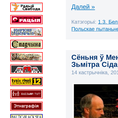
Далей »
Катэгорыі:
1.3. Бе
Польскае пытаньн
Сёньня ў Ме
Зьмітра Сід
14 кастрычніка, 2