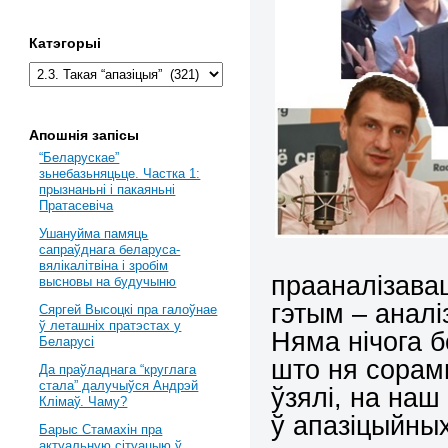
Катэгорыі
Апошнія запісы
“Беларускае”
зьнебазьняцьце. Частка 1:
прызнаньні і пакаяньні
Пратасевіча
Ушануйма памяць
сапраўднага беларуса-
вялікалітвіна і зробім
прааналізавац
высновы на будучыню
гэтым – аналі
Сяргей Высоцкі пра галоўнае
ў леташніх пратэстах у
Няма нічога 
Беларусі
што ня сорам
Да праўладнага “круглага
стала” далучыўся Андрэй
ўзялі, на наш
Клімаў. Чаму?
ў апазіцыйных
Барыс Стамахін пра
актуальную сітуацыю ў