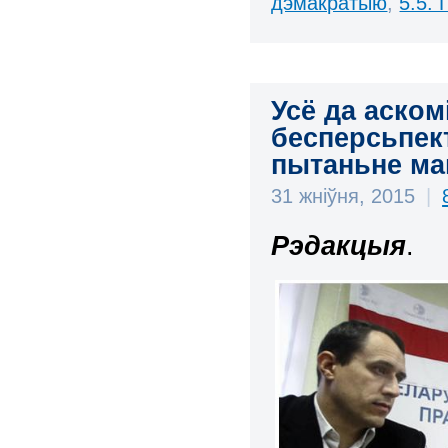
дэмакратыю
,
5.5.
Усё да аском
бесперсьпек
пытаньне ма
31 жніўня, 2015
|
Рэдакцыя
.