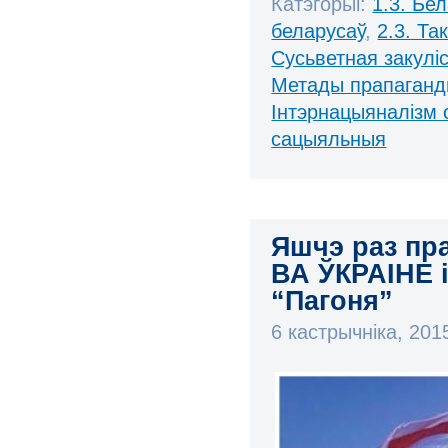
Катэгорыі:
1.3. Бе
беларусаў
,
2.3. Та
Сусьветная закулі
Метады прапаган
Інтэрнацыяналізм 
сацыяльныя
Яшчэ раз п
ВА ЎКРАІНЕ і
“Пагоня”
6 кастрычніка, 20