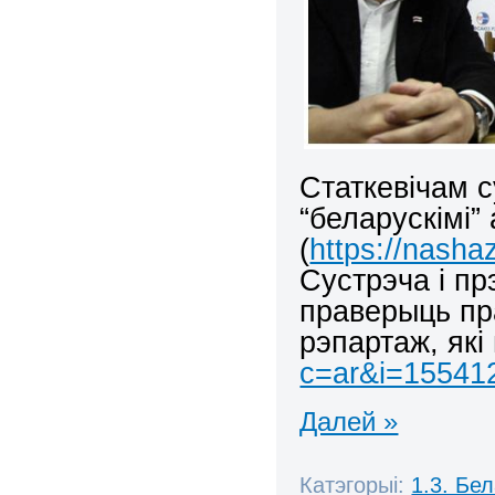
Статкевічам 
“беларускімі”
(
https://nasha
Сустрэча і п
праверыць пр
рэпартаж, які
c=ar&i=15541
Далей »
Катэгорыі:
1.3. Бе