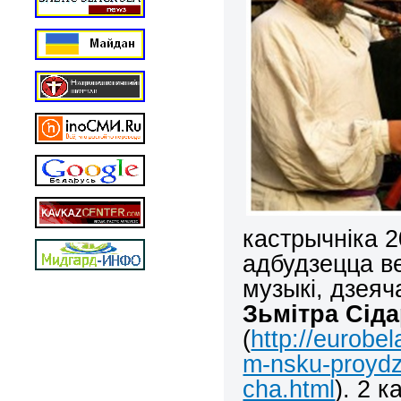
кастрычніка 2
адбудзецца в
музыкі, дзея
Зьмітра Сід
(
http://eurobe
m-nsku-proydz
cha.html
). 2 к