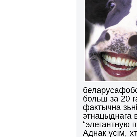
беларусафоб
больш за 20 
фактычна зьн
этнацыднага 
“элегантную п
Аднак усім, х