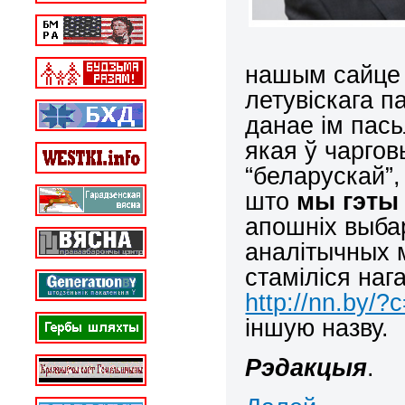
нашым сайце 
летувіскага п
данае ім пась
якая ў чарго
“беларускай”,
што
мы гэты 
апошніх выба
аналітычных м
стаміліся на
http://nn.by/
іншую назву.
Рэдакцыя
.