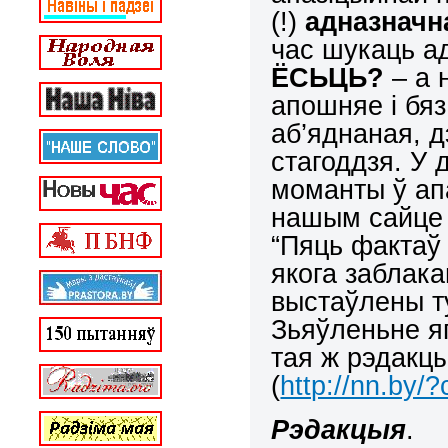
(!)
адназначн
час шукаць а
ЁСЬЦЬ?
– а 
апошняе і бяз
аб’яднаная, 
стагоддзя. У 
моманты ў ап
нашым сайце 
“Пяць фактаў
якога заблака
выстаўлены т
Зьяўленьне яг
тая ж рэдакц
(
http://nn.by/
Рэдакцыя
.