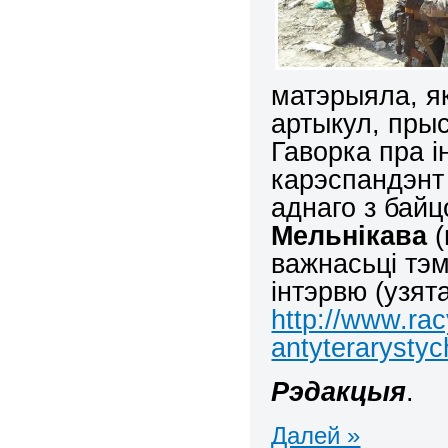
матэрыяла, я
артыкул, пры
Гаворка пра і
карэспандэнт
аднаго з бай
Мельнікава
(
важнасьці тэ
інтэрвю (узят
http://www.ra
antyterarystyc
Рэдакцыя
.
Далей »