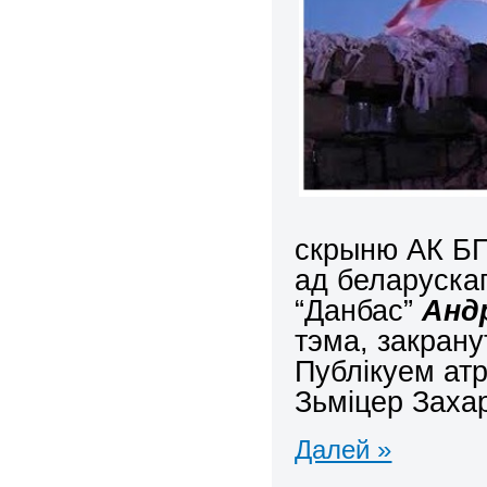
скрыню АК БП
ад беларускаг
“Данбас”
Андр
тэма, закран
Публікуем ат
Зьміцер Захар
Далей »