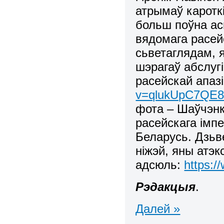
атрымаў каротк
больш поўна ас
вядомага расей
сьветаглядам, 
шэрагаў абслуг
расейскай апазі
v=qlukUpC7QE
фота – Шаўчэнк
расейскага імп
Беларусь. Дзьв
ніжэй, яны атэк
адсюль:
https:
Рэдакцыя
.
Далей »