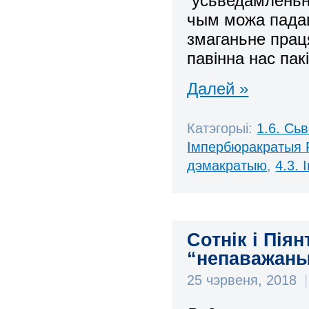
усьведамленьне
чым можа падав
змаганьне прац
павінна нас пак
Далей »
Катэгорыі:
1.6. Сь
Імпербюракратыя 
дэмакратыю
,
4.3.
Сотнік і Пі
“непаважаны
25 чэрвеня, 2018
|