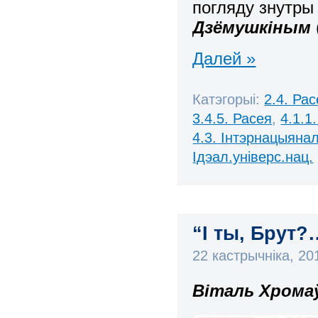
погляду знутры
Дзёмушкіным
Далей »
Катэгорыі:
2.4. Ра
3.4.5. Расея
,
4.1.1
4.3. Інтэрнацыяна
Ідэал.універс.нац.
“І ты, Брут?
22 кастрычніка, 2
Віталь Хромаў