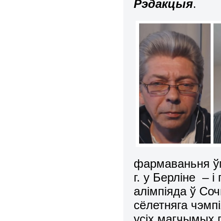
Рэдакцыя
.
фармаваньня ўм
г. у Берліне – 
алімпіяда ў Соч
сёлетняга чэмп
усіх магчымых 