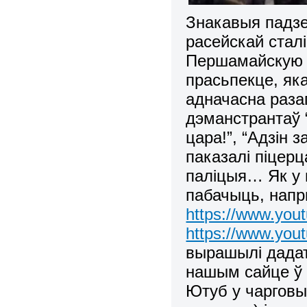
Знакавыя падзеі
расейскай сталі
Першамайскую 
прасьпекце, яка
адначасна разаг
дэманстрантаў “
цара!”, “Адзін 
паказалі піцерц
паліцыя… Як у 
пабачыць, напр
https://www.you
https://www.yo
вырашылі дадат
нашым сайце ў 
Ютуб у чарговы