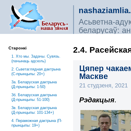
nashaziamlia
Асьветна-аду
беларусаў: ана
сьветагляды, і
2.4. Расейска
Старонкі
1. Хто мы. Задачы. Сувязь.
(пачынаць адсюль)
Цяпер чакаем
2. Сьветаглядная дактрына
(С-прынцыпы: 20+)
Маскве
3a. Беларуская дактрына
21 студзеня, 2021
(Д-прынцыпы: 1-50)
3б. Беларуская дактрына
Рэдакцыя
.
(Д-прынцыпы: 51-100)
3в. Беларуская дактрына
(Д-прынцыпы: 101-134+)
4. Пераможная дактрына (П-
прынцыпы: 19+)