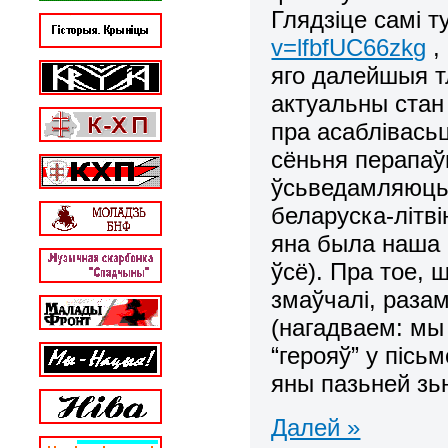
Глядзіце самі т
v=lfbfUC66zkg
,
яго далейшыя т
актуальны стан
пра асаблівасьці
сёньня перапаў
ўсьведамляюць,
беларуска-літві
яна была наша і
ўсё). Пра тое, 
змаўчалі, раза
(нагадваем: мы
“герояў” у піс
яны пазьней зь
Далей »