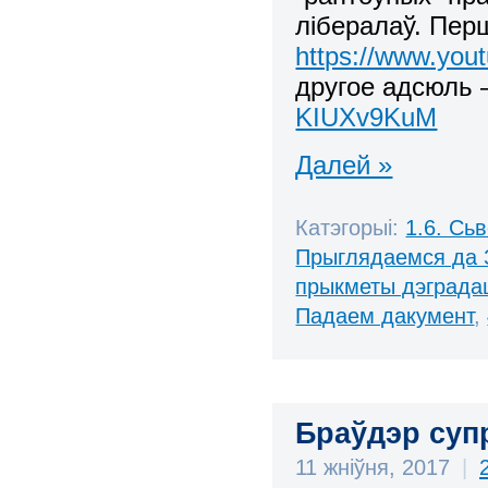
лібералаў. Перш
https://www.yo
другое адсюль
KIUXv9KuM
Далей »
Катэгорыі:
1.6. Сь
Прыглядаемся да 
прыкметы дэграда
Падаем дакумент
,
Браўдэр супр
11 жніўня, 2017
|