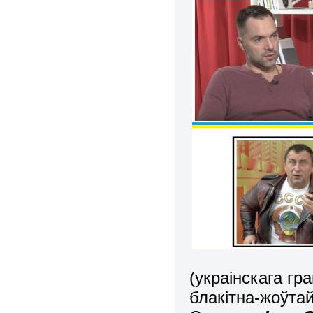
(украінскага гр
блакітна-жоўта