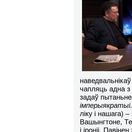
наведвальнікаў
чапляць адна з
задаў пытаньне
імперыякратыі.
ліку і нашага) –
Вашынгтоне, Те
і іроніі. Павін