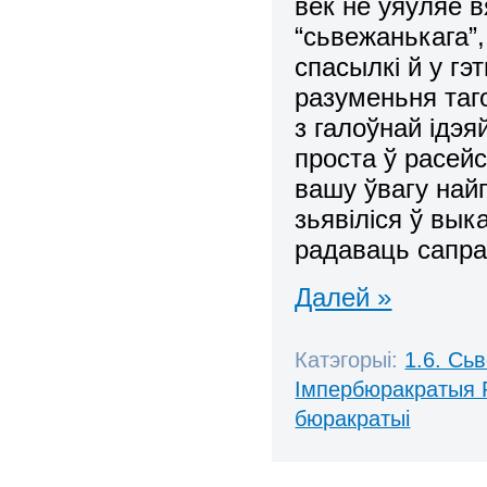
век не ўяўляе в
“сьвежанькага”,
спасылкі й у гэ
разуменьня таго
з галоўнай ідэя
проста ў расейс
вашу ўвагу найп
зьявіліся ў вык
радаваць сапра
Далей »
Катэгорыі:
1.6. Сь
Імпербюракратыя 
бюракратыі