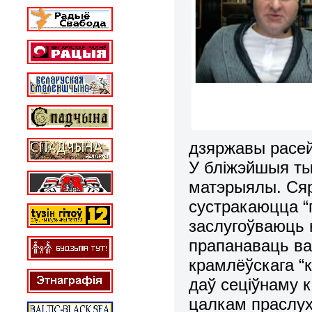
дзяржавы расей
У бліжэйшыя ты
матэрыялы. Ся
сустракаюцца “п
заслугоўваюць 
прапанаваць ва
крамлёўскага “
даў сеціўнаму к
цалкам праслуха