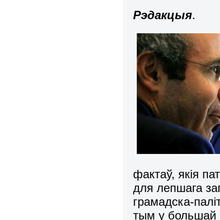
Рэдакцыя
.
фактаў, якія п
для лепшага з
грамадска-палі
тым у большай 