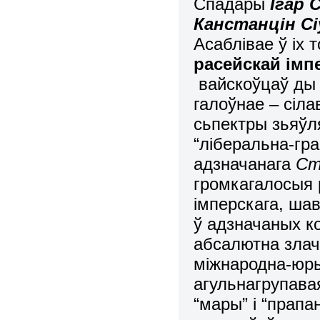
Спадары
Ігар 
Канстанцін Сі
Асаблівае ў іх 
расейскай імп
вайскоўцаў ды 
галоўнае – сіла
сьпектры зьяўл
“ліберальна-гра
адзначанага
Ст
громкагалосыя 
імперскага, шав
ў адзначаных к
абсалютна злач
міжнародна-юрыд
агульнагрупава
“мары” і “прапа