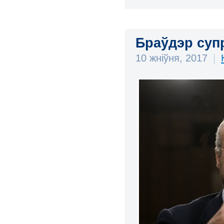
Браўдэр супр
10 жніўня, 2017
|