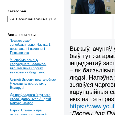
Катэгорыі
Апошнія запісы
“Беларускае”
зьнебазьняцьце. Частка 1:
Выжыў, ачуняў 
прызнаньні і пакаяньні
Пратасевіча
быў тут жа арыш
Ушануйма памяць
інцыдэнтаў заст
сапраўднага беларуса-
вялікалітвіна і зробім
– як баязьлівы
высновы на будучыню
людзі. Напэўна 
Сяргей Высоцкі пра галоўнае
зьявіўся чарго
ў леташніх пратэстах у
Беларусі
карупцыйныя с
Да праўладнага “круглага
якіх на гэты р
стала” далучыўся Андрэй
Клімаў. Чаму?
https://www.you
Барыс Стамахін пра
“
Дворец для П
актуальную сітуацыю ў