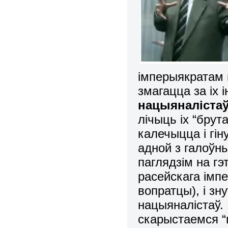
імперыякратам 
змагацца за іх 
нацыяналіста
лічыць іх “брут
калечыцца і гін
адной з галоўн
паглядзім на гэ
расейскага імп
вопратцы), і зн
нацыяналістаў.
скарыстаемся “