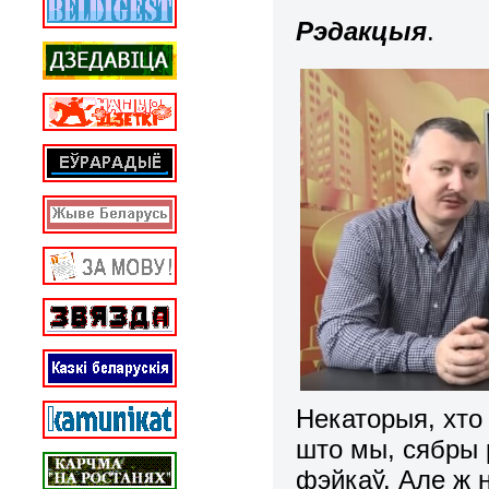
Рэдакцыя
.
Некаторыя, хто
што мы, сябры 
фэйкаў. Але ж 