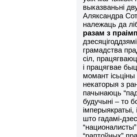
выказваньні дв
Аляксандра Сотн
належаць да ліб
разам з праім
дзесяцігоддзям
грамадства пр
сіл, працягваюц
і працягвае бы
момант ісьціны 
некаторыя з ра
пачынаюць “пад
будучыні – то б
імперыякратыі, 
што гадамі-дзес
“националисты
“раптоўных” пр