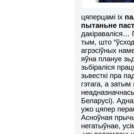
цяперцамі іх
па
пытаньне паст
дакіраваліся… 
тым, што “ўсход
агрэсіўных нам
яўна плануе зь
зьбіраліся пра
зьвесткі пра па
гэтага, а затым
неадназначнась
Беларусі). Адн
ужо цяпер пераб
Асноўная прычы
негатыўнае, ус