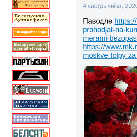
4 кастрычніка, 20
Паводле
https:
prohodjat-na-ku
merami-bezopasn
https://www.mk.r
moskve-tolpy-za