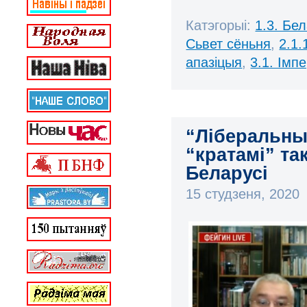
Катэгорыі:
1.3. Бе
Сьвет сёньня
,
2.1.
апазіцыя
,
3.1. Імп
“Ліберальны
“кратамі” т
Беларусі
15 студзеня, 2020