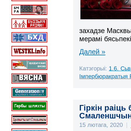
захадзе Масквы
мерамі бясьпекі
Далей »
Катэгорыі:
1.6. Сь
Імпербюракратыя 
Гіркін раіць
Смаленшчы
15 лютага, 2020
|