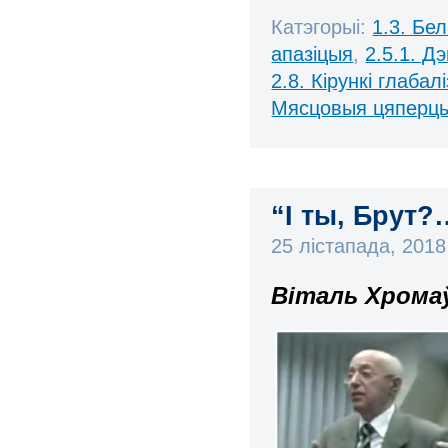
Катэгорыі:
1.3. Бе
апазіцыя
,
2.5.1. Д
2.8. Кірункі глабал
Мясцовыя цяперц
“І ты, Брут?
25 лістапада, 201
Віталь Хромаў