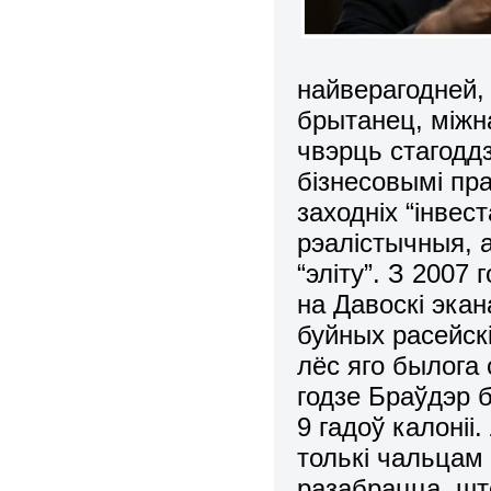
найверагодней,
брытанец, міжна
чвэрць стагодд
бізнесовымі пра
заходніх “інвес
рэалістычныя, 
“эліту”. З 2007
на Давоскі эка
буйных расейск
лёс яго былога 
годзе Браўдэр 
9 гадоў калоніі
толькі чальцам 
разабрацца, што