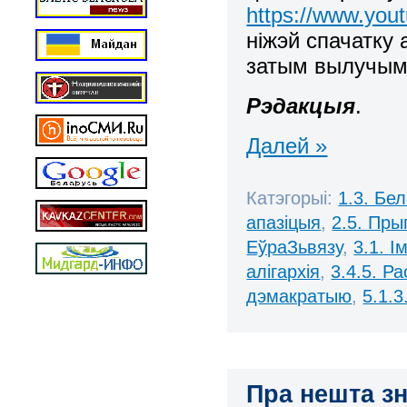
https://www.yo
ніжэй спачатку
затым вылучым 
Рэдакцыя
.
Далей »
Катэгорыі:
1.3. Бе
апазіцыя
,
2.5. Пры
ЕўраЗьвязу
,
3.1. 
алігархія
,
3.4.5. Р
дэмакратыю
,
5.1.
Пра нешта зн