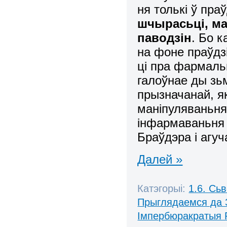
ня толькі ў пра
шчырасьці, ма
паводзін
. Бо к
на фоне праўдз
ці пра фармаль
галоўнае ды зьм
прызначанай, як
маніпуляваньня
інфармаваньня 
Браўдэра і агу
Далей »
Катэгорыі:
1.6. Сь
Прыглядаемся да 
Імпербюракратыя 