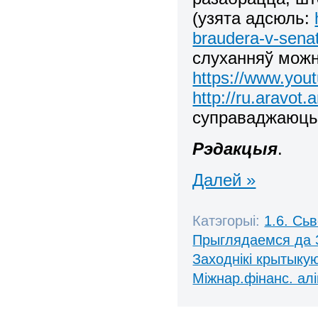
(узята адсюль:
braudera-v-sena
слуханняў можн
https://www.yo
http://ru.aravot
суправаджаюць 
Рэдакцыя
.
Далей »
Катэгорыі:
1.6. Сь
Прыглядаемся да 
Заходнікі крытыку
Міжнар.фінанс. алі