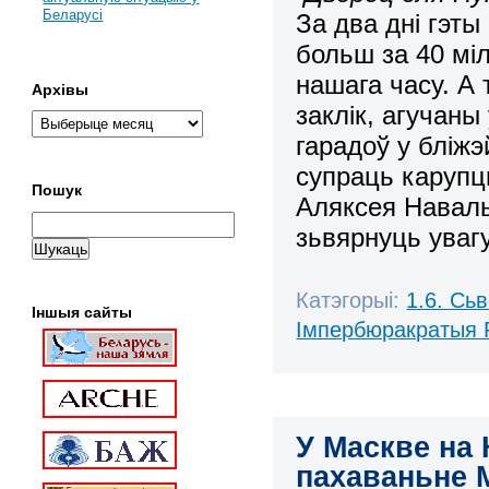
Беларусі
За два дні гэт
больш за 40 міл
нашага часу. А
Архівы
заклік, агучаны
гарадоў у бліж
супраць карупц
Пошук
Аляксея Навал
зьвярнуць увагу
Катэгорыі:
1.6. Сь
Іншыя сайты
Імпербюракратыя 
У Маскве на 
пахаваньне М