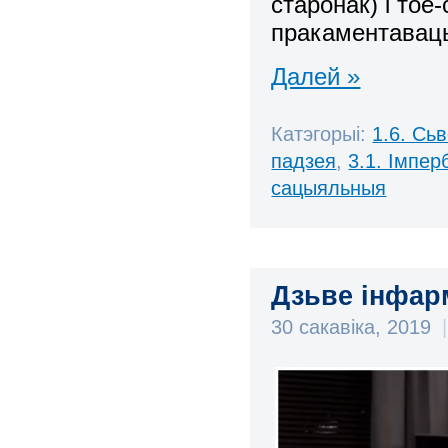
старонак) і тое
пракаментавац
Далей »
Катэгорыі:
1.6. Сь
падзея
,
3.1. Імпе
сацыяльныя
Дзьве інфар
30 сакавіка, 2019
|