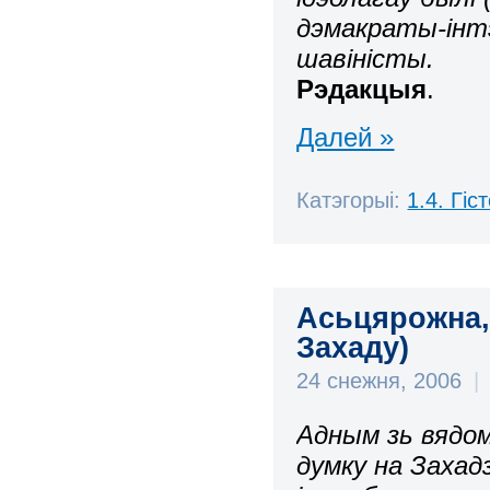
дэмакраты-інтэ
шавіністы.
Рэдакцыя
.
Далей »
Катэгорыі:
1.4. Гі
Асьцярожна,
Захаду)
24 снежня, 2006
|
Адным зь вядом
думку на Захад