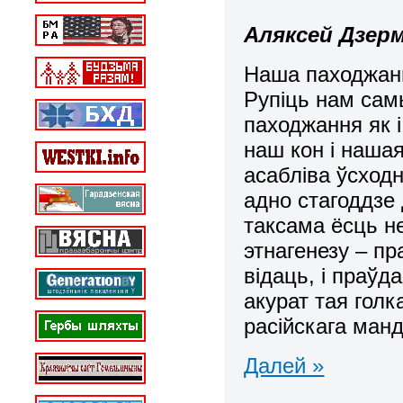
Аляксей Дзер
Наша паходжанн
Рупіць нам сам
паходжання як і
наш кон і наша
асабліва ўсходн
адно стагоддзе
таксама ёсць н
этнагенезу – пр
відаць, і праўда
акурат тая голк
расійскага ман
Далей »