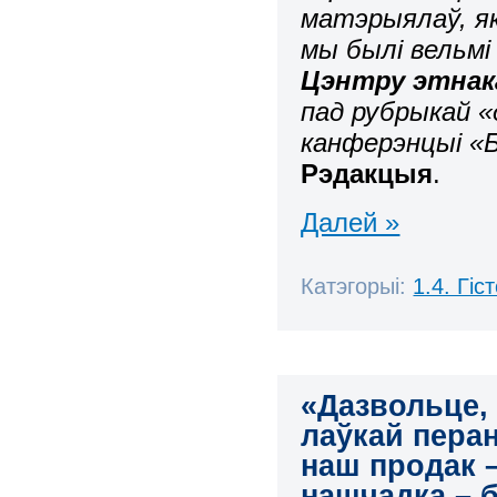
матэрыялаў, я
мы былі вельм
Цэнтру этнак
пад рубрыкай «
канферэнцыі «Б
Рэдакцыя
.
Далей »
Катэгорыі:
1.4. Гі
«Дазвольце, 
лаўкай пера
наш продак –
нашчадка – б