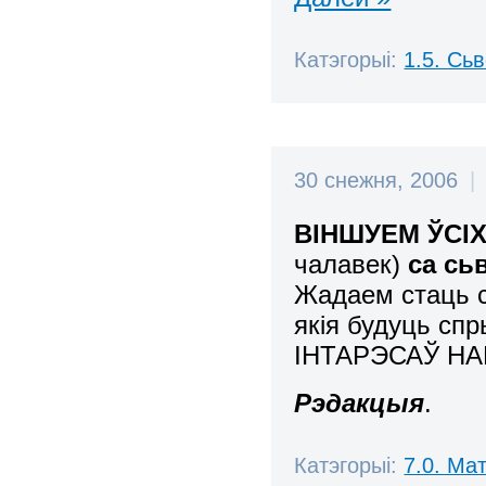
Катэгорыі:
1.5. Сь
30 снежня, 2006
|
ВІНШУЕМ ЎСІ
чалавек)
са сь
Жадаем стаць сь
якія будуць с
ІНТАРЭСАЎ НА
Рэдакцыя
.
Катэгорыі:
7.0. Мат