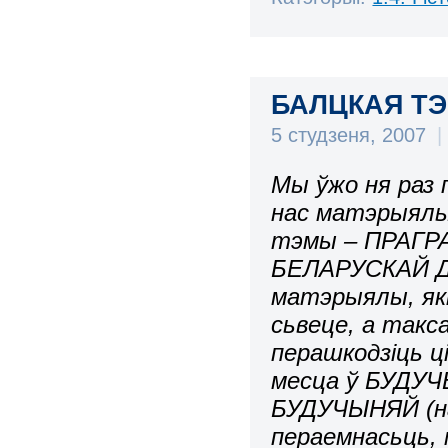
БАЛЦКАЯ ТЭМ
5 студзеня, 2007
|
Мы ўжо ня раз 
нас матэрыялы
тэмы – ПРАГР
БЕЛАРУСКАЙ Д
матэрыялы, які
сьвеце, а такс
перашкодзіць ц
месца ў БУДУЧЫ
БУДУЧЫНЯЙ (на
пераемнасьць,