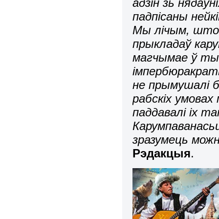
адзін зь нядаўн
падпісаны нейк
Мы лічым, што
прыкладаў кару
магчымае ў тым
імпербюракраты
не прымушалі б
рабскіх умовах 
паддавалі іх т
Карумпаванасьц
зразумець можн
Рэдакцыя
.