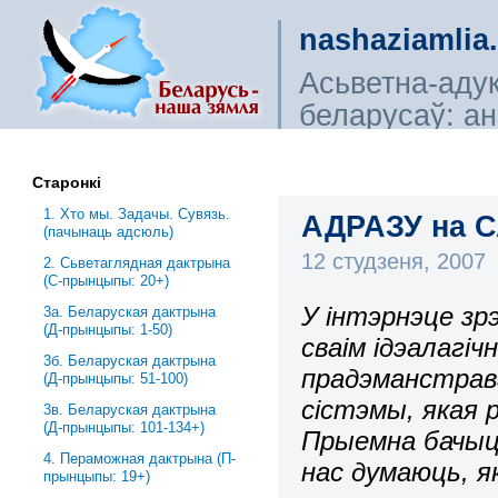
nashaziamlia
Асьветна-аду
беларусаў: ана
сьветагляды, і
Старонкі
1. Хто мы. Задачы. Сувязь.
АДРАЗУ на С
(пачынаць адсюль)
12 студзеня, 2007
2. Сьветаглядная дактрына
(С-прынцыпы: 20+)
У інтэрнэце зр
3a. Беларуская дактрына
(Д-прынцыпы: 1-50)
сваім ідэалагі
3б. Беларуская дактрына
прадэманстрава
(Д-прынцыпы: 51-100)
сістэмы, якая 
3в. Беларуская дактрына
(Д-прынцыпы: 101-134+)
Прыемна бачыць
4. Пераможная дактрына (П-
нас думаюць, я
прынцыпы: 19+)