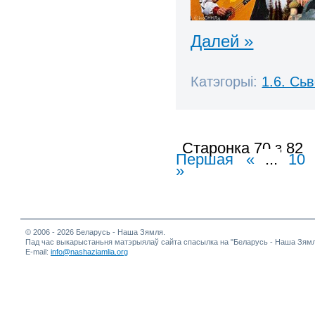
Далей »
Катэгорыі:
1.6. Сь
Старонка 70 з 82
Першая
«
...
10
»
© 2006 - 2026 Беларусь - Наша Зямля.
Пад час выкарыстаньня матэрыялаў сайта спасылка на "Беларусь - Наша Зямл
E-mail:
info@nashaziamlia.org