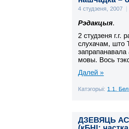
4 студзеня, 2007
|
Рэдакцыя
.
2 студзеня г.г.
слухачам, што 
запрапанавала 
мовы. Вось тэк
Далей »
Катэгорыі:
1.1. Бе
ДЗЕВЯЦЬ АС
(кБНІ; частка 