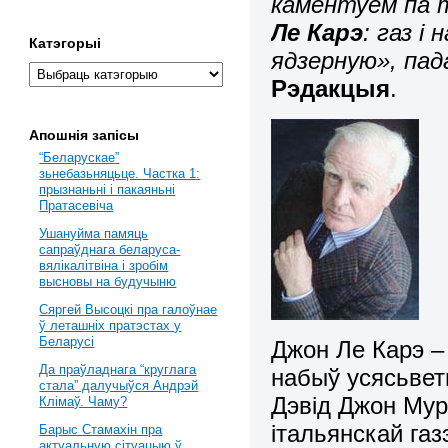
каментуем па
Ле Карэ
: газ 
Катэгорыі
ядзерную», пад
Рэдакцыя
.
Апошнія запісы
“Беларускае”
зьнебазьняцьце. Частка 1:
прызнаньні і пакаяньні
Пратасевіча
Ушануйма памяць
сапраўднага беларуса-
вялікалітвіна і зробім
высновы на будучыню
Сяргей Высоцкі пра галоўнае
ў леташніх пратэстах у
Беларусі
Джон Ле Карэ – 
Да праўладнага “круглага
набыў усясьвет
стала” далучыўся Андрэй
Дэвід Джон Мур 
Клімаў. Чаму?
італьянскай газ
Барыс Стамахін пра
актуальную сітуацыю ў