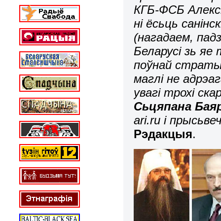
КГБ-ФСБ Алекс
ні ёсьць санін
(нагадаем, пад
Беларусі зь я
поўнай страты
маглі не адрэа
увагі трохі ск
Сьцяпана Бая
ari.ru і прысь
Рэдакцыя
.