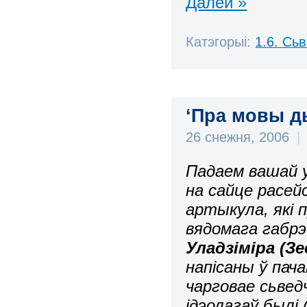
Далей »
Катэгорыі:
1.6. Сь
‘Пра мовы ды
26 снежня, 2006
|
Падаем вашай у
на сайце расейс
артыкула, які 
вядомага габрэ
Уладзіміра (З
напісаны ў па
чарговае сьвед
ідэолагаў былі 