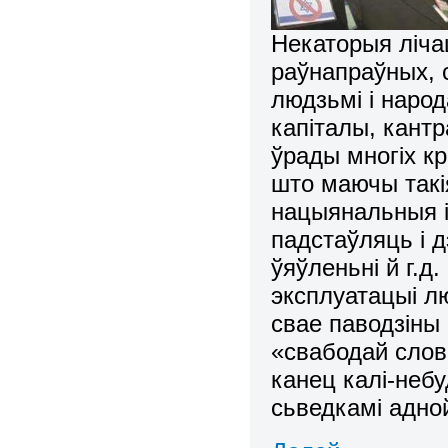
Некаторыя ліча
раўнапраўных, 
людзьмі і народ
капіталы, кан
ўрады многіх кр
што маючы такі
нацыянальныя і
падстаўляць і 
ўяўленьні й г.д
эксплуатацыі л
свае паводзіны
«свабодай слов
канец калі-неб
сьведкамі адной