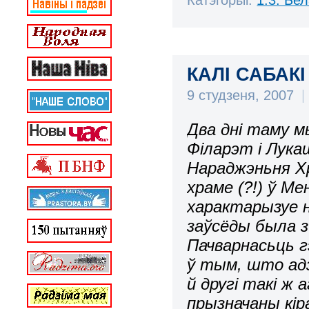
КАЛІ САБАКІ
9 студзеня, 2007
|
Два дні таму м
Філарэт і Лука
Нараджэньня Х
храме (?!) ў М
характарызуе 
заўсёды была з
Пачварнасьць г
ў тым, што адз
й другі такі ж
прызначаны кір