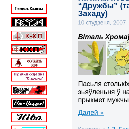
“Дружбы” (т
Захаду)
10 студзеня, 2007
Віталь Хромаў
Пасьля столькі
зьяўленьня ў 
прыкмет мужчын
Далей »
Катэгорыі:
1.3. Бе