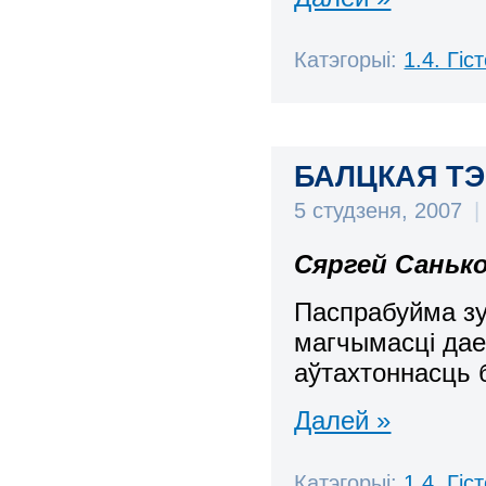
Катэгорыі:
1.4. Гі
БАЛЦКАЯ ТЭМА
5 студзеня, 2007
|
Сяргей Саньк
Паспрабуйма зу
магчымасцi дае
аўтахтоннасць 
Далей »
Катэгорыі:
1.4. Гі