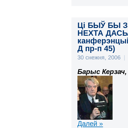
Ці БЫЎ БЫ 
НЕХТА ДАСЬ
канферэнцыі п
Д пр-п 45)
30 снежня, 2006
|
Барыс Керзач,
Далей »