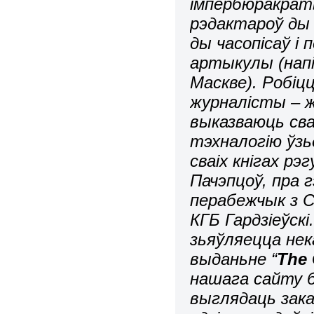
імпербюракрат
рэдактароў ды 
ды часопісаў і
артыкулы (напі
Маскве). Робіц
журналісты – ж
выказваюць сва
тэхналогію ўзь
сваіх кнігах р
Пачэпцоў, пра
перабежчык з 
КГБ Гардзіеўск
зьяўляецца не
выданьне “
The 
нашага сайту б
выглядаць зака