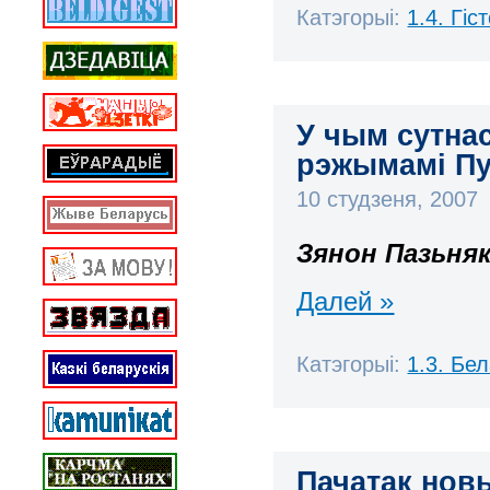
Катэгорыі:
1.4. Гі
У чым сутна
рэжымамі Пу
10 студзеня, 2007
Зянон Пазьня
Далей »
Катэгорыі:
1.3. Бе
Пачатак новы