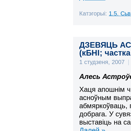
Катэгорыі:
1.5. Сь
ДЗЕВЯЦЬ АС
(кБНІ; частка 
1 студзеня, 2007
|
Алесь Астроў
Хаця апошнім ч
асноўным выпра
абмяркоўваць, 
добрага. У сувя
выставіць на с
Далей »