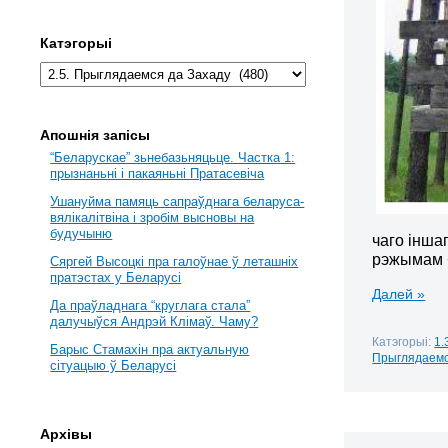
Катэгорыі
Апошнія запісы
“Беларускае” зьнебазьняцьце. Частка 1:
прызнаньні і пакаяньні Пратасевіча
Ушануйма памяць сапраўднага беларуса-
вялікалітвіна і зробім высновы на
будучыню
чаго інша
рэжымам −
Сяргей Высоцкі пра галоўнае ў леташніх
пратэстах у Беларусі
Далей »
Да праўладнага “круглага стала”
далучыўся Андрэй Клімаў. Чаму?
Катэгорыі:
1.
Барыс Стамахін пра актуальную
Прыглядаемс
сітуацыю ў Беларусі
Архівы