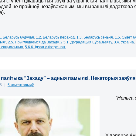
й ступені цікаваць тыя зрухі ва ўкраінскай палітыцы, якія
адзей не прайшоў незаўважаным, мы вырашылі дадаткова яг
).
1. Беларусь будучая
,
1.2. Беларусь пераход
,
1.3. Беларусь сёньня
,
1.5. Сьвет 
цыя"
,
2.5. Прыглядаемся да Захаду
,
2.5.1. Дэградацыя ЕўраЗьвязу
,
3.4. Украіна
,
лі сацыяльныя
,
5.6.6. Ідэал.універс.нац.
 палітыка “Захаду” – адныя памылкі. Некаторыя заяў
15
|
5 каментарыяў
“Нельга 
У папярэдні