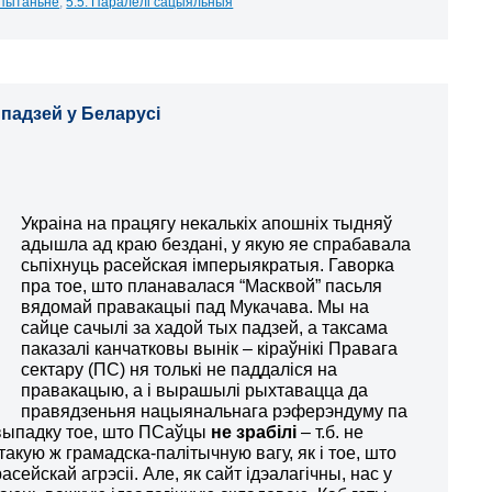
 пытаньне
,
5.5. Паралелі сацыяльныя
 падзей у Беларусі
Украіна на працягу некалькіх апошніх тыдняў
адышла ад краю бездані, у якую яе спрабавала
сьпіхнуць расейская імперыякратыя. Гаворка
пра тое, што планавалася “Масквой” пасьля
вядомай правакацыі пад Мукачава. Мы на
сайце сачылі за хадой тых падзей, а таксама
паказалі канчатковы вынік – кіраўнікі Правага
сектару (ПС) ня толькі не паддаліся на
правакацыю, а і вырашылі рыхтавацца да
правядзеньня нацыянальнага рэферэндуму па
 выпадку тое, што ПСаўцы
не зрабілі
– т.б. не
акую ж грамадска-палітычную вагу, як і тое, што
ейскай агрэсіі. Але, як сайт ідэалагічны, нас у