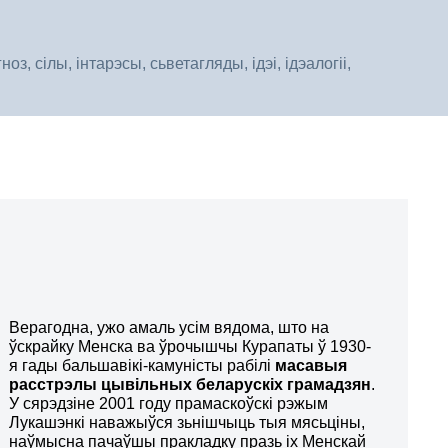
, сілы, інтарэсы, сьветагляды, ідэі, ідэалогіі,
Верагодна, ужо амаль усім вядома, што на
ўскрайку Менска ва ўрочышчы Курапаты ў 1930-
я гады бальшавікі-камуністы рабілі
масавыя
расстрэлы цывільных беларускіх грамадзян
.
У сярэдзіне 2001 году прамаскоўскі рэжым
Лукашэнкі наважыўся зьнішчыць тыя мясьціны,
наўмысна пачаўшы пракладку празь іх Менскай