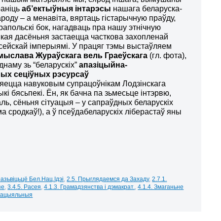
раніць
аб’ектыўныя інтарэсы
нашага беларуска-
ароду – а менавіта, вяртаць гістарычную праўду,
рапольскі бок, нагадваць пра нашу этнічную
кая дасёньня застаецца часткова захопленай
асейскай імперыямі. У працяг тэмы выстаўляем
ыслава Жураўскага вель Граеўскага
(гл. фота),
днаму зь “беларускіх”
апазіцыйна-
ых сеціўных рэсурсаў
ляецца навуковым супрацоўнікам Лодзінскага
і бясьпекі. Ён, як бачна па зьмесьце інтэрвю,
жаль, сёньня сітуацыя – у сапраўдных беларускіх
 сродкаў!), а ў псеўдабеларускіх ліберастаў яны
 разьвіцьцё Бел.Нац.Ідэі
,
2.5. Прыглядаемся да Захаду
,
2.7.1.
зе
,
3.4.5. Расея
,
4.1.3. Грамадзянства і дэмакрат.
,
4.1.4. Змаганьне
 сацыяльныя