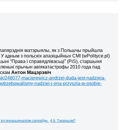
а папярэднія матэрыялы, як з Польшчы прыйшла
У адным з польскіх апазіцыйных СМІ (wPolityce.pl)
шыні “Права і справядлівасьці” (PiS), старшыня
тленьні прычын авіякатастрофы 2010 года пад
нскам
Антон Мацэрэвіч
ensk/246077-macierewicz-andrzej-duda-jest-nadzieja-
potrzebowalismy-nadziei-i-ona-przyszla-w-osobie-
. Інтэрнацыяналізм сапраўдн.
,
4.9. Тэрарызм?