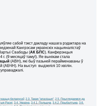
уяўляе сабой тэкст дакладу нашага рэдактара на
ведзенай Кангрэсам украінскіх нацыяналістаў
 Партыі Свабоды (
АК БПС
). Канферэнцыя
4 г. (9 месяцаў таму!). Яе вынікам стала
Нацый
(АВН), які быў пазьней перайменаваны ў
 (АБЧН). На выступ выдзелілі 10 хвілін.
 суправаджалі.
Этнацыд беларусаў
,
2.3. Такая "апазіцыя"
,
2.5. Прыглядаемся да
тыя Расеі
,
3.4. Украіна
,
3.4.1. Польшча
,
3.4.2. Прыбалтыка
,
3.6.