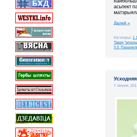
найбольша
асьпект п
матэрыяла
Далей »
Катэгорыі:
1.
Такая "апазі
5.5. Парале
Усходняя
7 ліпеня, 20