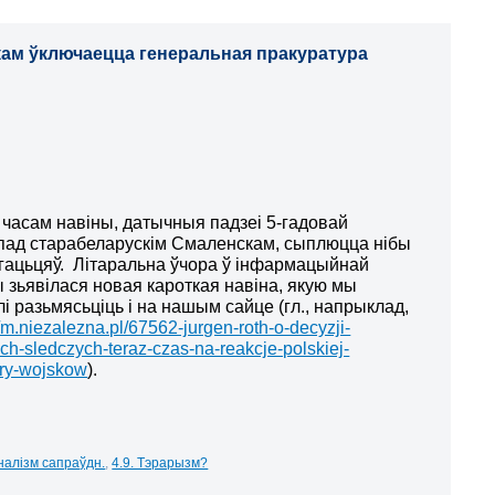
ам ўключаецца генеральная пракуратура
часам навіны, датычныя падзеі 5-гадовай
пад старабеларускім Смаленскам, сыплюцца нібы
агацьцяў. Літаральна ўчора ў інфармацыйнай
 зьявілася новая кароткая навіна, якую мы
 разьмясьціць і на нашым сайце (гл., напрыклад,
//m.niezalezna.pl/67562-jurgen-roth-o-decyzji-
ch-sledczych-teraz-czas-na-reakcje-polskiej-
ury-wojskow
).
налізм сапраўдн.
,
4.9. Тэрарызм?