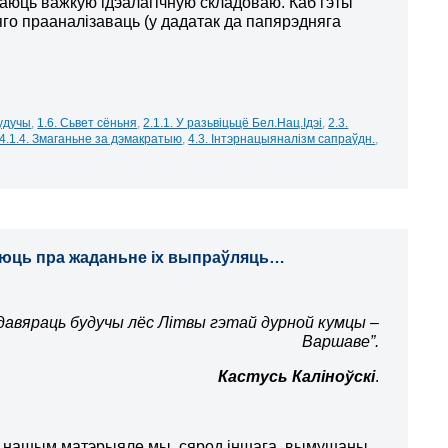
 маюць важкую ідэалагічную складоваю. Каб гэты
о прааналізаваць (у дадатак да папярэдняга
будучы
,
1.6. Сьвет сёньня
,
2.1.1. У разьвіцьцё Бел.Нац.Ідэі
,
2.3.
4.1.4. Змаганьне за дэмакратыю
,
4.3. Інтэрнацыяналізм сапраўдн.
,
ляюць пра жаданьне іх выпраўляць…
давяраць будучы лёс Літвы гэтай дурной кумцы –
Варшаве”.
Кастусь Каліноўскі
.
м нашым матэрыяле мы, сярод іншага, вымушаны