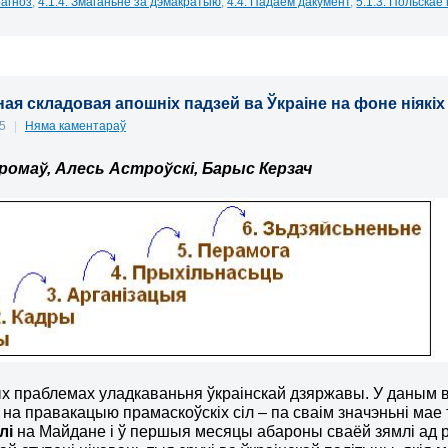
агноз
,
4.1.4. Змаганьне за дэмакратыю
,
4.4. Падаем дакумент
,
5.1.3. Польскае
ная складовая апошніх падзей ва Ўкраіне на фоне ніякіх
15
|
Няма каментараў
ромаў, Алесь Астроўскі, Барыс Керзач
х праблемах уладкаваньня ўкраінскай дзяржавы. У даным
 на правакацыю прамаскоўскіх сіл – па сваім значэньні мае т
лі
на Майдане і ў першыя месяцы абароны сваёй зямлі ад рас