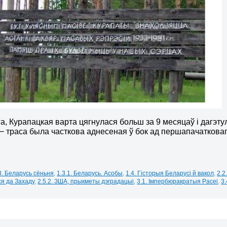
га, Курапацкая варта цягнулася больш за 9 месяцаў і дагэ
 траса была часткова аднесеная ў бок ад першапачатковага
3. Беларусь сёньня
,
1.3.1. Беларусь. Асобы
,
1.4. Гісторыя Беларусі й вакол
,
2.2
я да Захаду
,
2.5.2. ЗША, прыкметы дэградацыі
,
3.1. Імпербюракратыя Расеі
,
3