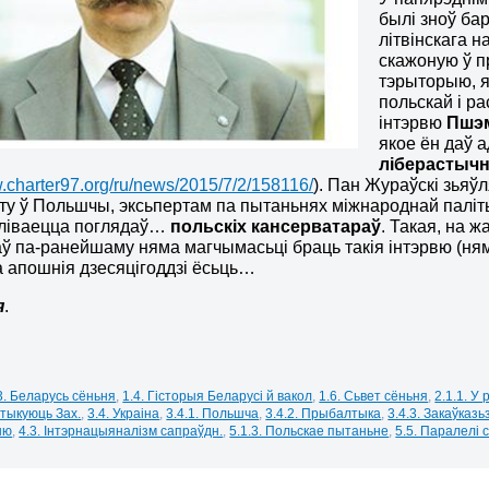
былі зноў ба
літвінскага н
скажоную ў п
тэрыторыю, я
польскай і р
інтэрвю
Пшэм
якое ён даў а
ліберастычн
w.charter97.org/ru/news/2015/7/2/158116/
). Пан Жураўскі зьяў
эту ў Польшчы, эксьпертам па пытаньнях міжнароднай палітык
іваецца поглядаў…
польскіх кансерватараў
. Такая, на 
ў па-ранейшаму няма магчымасьці браць такія інтэрвю (няма
а апошнія дзесяцігоддзі ёсьць…
я
.
3. Беларусь сёньня
,
1.4. Гісторыя Беларусі й вакол
,
1.6. Сьвет сёньня
,
2.1.1. У
ытыкуюць Зах.
,
3.4. Украіна
,
3.4.1. Польшча
,
3.4.2. Прыбалтыка
,
3.4.3. Закаўказь
ыю
,
4.3. Інтэрнацыяналізм сапраўдн.
,
5.1.3. Польскае пытаньне
,
5.5. Паралелі