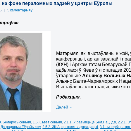
 на фоне пераломных падзей у цэнтры Еўропы
15
|
5 каментарыяў
троўскі
Матэрыял, які выстаўлены ніжэй, 
канферэнцыі, арганізаванай і пра
(
КУН
) і Аргкамітэтам Беларускай
адбылася ў Кіеве ў лістападзе 201
ўтварэньне
Альянсу Вольных 
Альянс Балта-Чарнаморскіх Нацый
Выстаўлены ілюстрацыі, якія яго
Рэдакцыя
.
Далей »
3. Беларусь сёньня
,
1.6. Сьвет сёньня
,
2.1.1. У разьвіцьцё Бел.Нац.Ідэі
,
2.2.1. 
. Дэградацыя ЕўраЗьвязу
,
2.5.2. ЗША, прыкметы дэградацыі
,
3.1. Імпербюракра