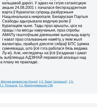
кальцавой дарогі. У адказ на гэтую сатанісцкую
акцыю 24.08.2001 г. пачалася беспрэцэдэнтная
варта ў Курапатах супраць разбурэньня
Нацыянальнага некропаля. Беларуская Партыя
Свабоды адыгрывала вядучую ролю ў
Курапацкім чыне. Тады праз арышты, ціск на
працы і па месцы навучаньня, праз спробы
АМАПу гвалтоўнымі дзеяньнямі зьнішчыць варту
і нават праз спальваньне намёту, у якім жылі
валантэры, прайшлі дзясяткі сябраў БПС (цяжка
сумнявацца, што ўсё гэта рабілася бязь ведама
Лу-кі). Але, нягледзячы на ўсё ўзгаданае і шмат
туль зьяўляецца АДЗІНАЙ перамогай апазіцыі над
 плану яе пракладкі.
. Фіксуем варварства ўладаў
,
2.3. Такая "апазіцыя"
,
2.5.
.4.1. Польшча
,
5.2. Маніпуляваньне СМІ