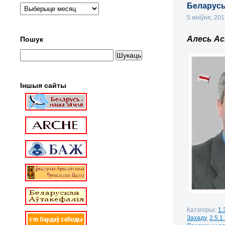
Беларусь
5 жніўня, 20
Алесь Ас
Пошук
Іншыя сайты
Катэгорыі:
1.
Захаду
,
2.5.1