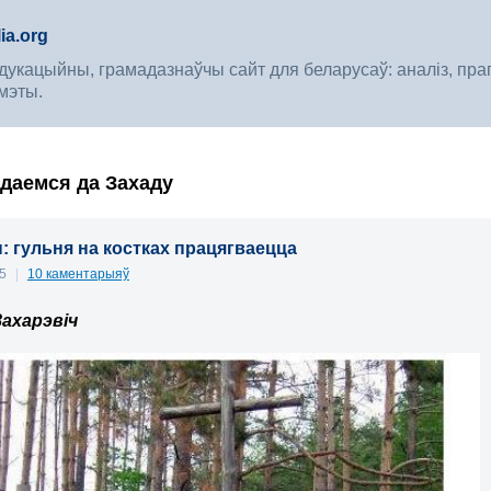
ia.org
укацыйны, грамадазнаўчы сайт для беларусаў: аналіз, прагноз
мэты.
ядаемся да Захаду
: гульня на костках працягваецца
15
|
10 каментарыяў
Захарэвіч