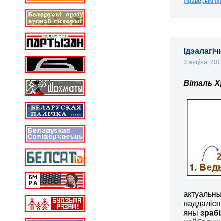
Праверым пр
Ідэалагіч
3 жніўня, 20
Віталь Х
актуальны
паддаліся
яны
зрабі