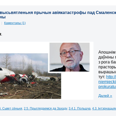
 высьвятленьня прычын авіякатастрофы пад Смаленск
ыны
5
|
Каментары (1)
я
.
Апошнім 
даўніны 
з рога б
прасторы
вырашылі
тут:
http:
niemiecki
prokurat
Далей »
6. Сьвет сёньня
,
2.5. Прыглядаемся да Захаду
,
3.4.1. Польшча
,
4.3. Інтэрнацыя