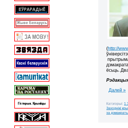
(
http://ww
ўніверсіт
прытрымл
дэмакрата
ёсьць. Дв
Рэдакцы
Далей »
Катэгорыі:
1.
Заходнікі кр
за дэмакрат