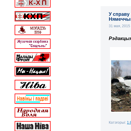
У справу
Нямечч
31 мая, 201
Рэдакцы
Катэгорыі:
1.