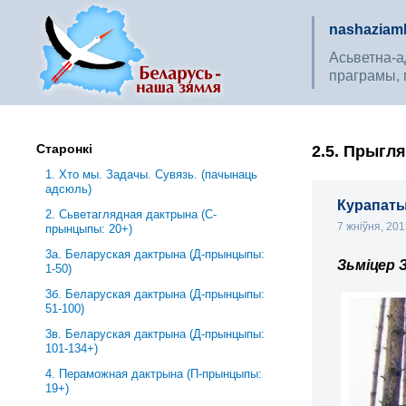
nashaziaml
Асьветна-ад
праграмы, 
Старонкі
2.5. Прыгл
1. Хто мы. Задачы. Сувязь. (пачынаць
адсюль)
Курапаты
2. Сьветаглядная дактрына (С-
7 жніўня, 20
прынцыпы: 20+)
3a. Беларуская дактрына (Д-прынцыпы:
Зьміцер 
1-50)
3б. Беларуская дактрына (Д-прынцыпы:
51-100)
3в. Беларуская дактрына (Д-прынцыпы:
101-134+)
4. Пераможная дактрына (П-прынцыпы:
19+)