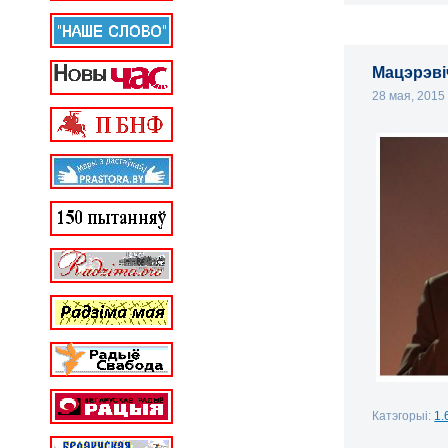
Мацэрэві
28 мая, 201
Катэгорыі:
1.