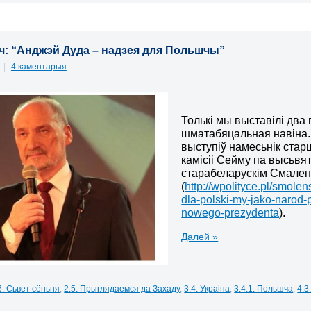
ч: “Анджэй Дуда – надзея для Польшчы”
5
|
4 каментарыя
Толькі мы выставілі дв
шматабяцальная навіна. 
выступіў намесьнік стар
камісіі Сейму па высьвя
старабеларускім Смале
(
http://wpolityce.pl/smol
dla-polski-my-jako-narod-
nowego-prezydenta
).
Далей »
6. Сьвет сёньня
,
2.5. Прыглядаемся да Захаду
,
3.4. Украіна
,
3.4.1. Польшча
,
4.3