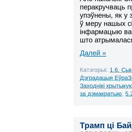
перакручваць пр
упэўнены, як у
ў меру нашых с
інфармацыю вак
што атрымалася
Далей »
Катэгорыі:
1.6. Сь
Дэградацыя ЕўраЗ
Заходнікі крытыку
за дэмакратыю
,
5.
Трамп ці Ба