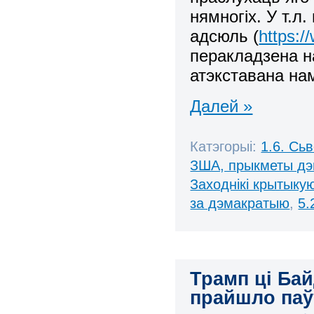
нямногіх. У т.л
адсюль (
https:
перакладзена на
атэкставана нам
Далей »
Катэгорыі:
1.6. Сь
ЗША, прыкметы дэ
Заходнікі крытыку
за дэмакратыю
,
5.
Трамп ці Ба
прайшло паў