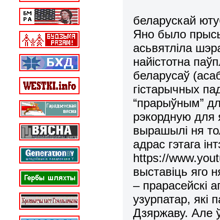
беларускай юту
Яно было прысь
асьвятліла шэр
найістотна паў
беларусаў (аса
гістарычных па
“прарыўным” дл
рэкордную для 
вырашылі ня то
адрас гэтага ін
https://www.yo
выставіць яго н
– прарасейскі 
узурпатар, які 
Дзяржаву. Але 