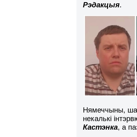
Рэдакцыя
.
Нямеччыны, ш
некалькі інтэр
Кастэнка
, а п