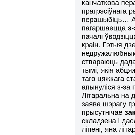
канчаткова пер
прагрэсіўнага ра
перашыбіць… Ал
пагаршаецца
з
пачалі ўводзіцц
краін. Гэтыя дз
недружалюбнымі
ствараюць дадат
тымі, якія абц
таго цяжкага ст
апынуліся з-за п
Літаральна на 
заява шэрагу г
прысутнічае
за
складзена і да
ліпені, яна лі