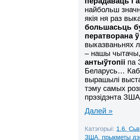
перадаваць і
найбольш значны
якія ня раз вы
большасьць бу
ператворана ў
выказваньнях л
– нашы чытачы
антыўтопіі
па З
Беларусь… Каб
вырашылі выста
тэму самых роз
прэзідэнта ЗША
Далей »
Катэгорыі:
1.6. Сь
ЗША, прыкметы дэ