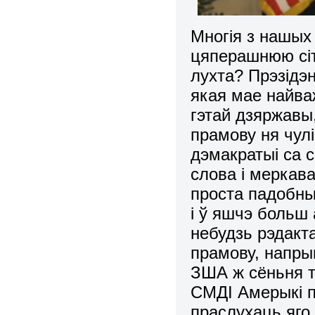
Многія з нашых
цяперашнюю сіт
лухта? Прэзідэ
якая мае найва
гэтай дзяржавы
прамову ня чулі
дэмакратыі са 
слова і меркава
проста падобны
і ў яшчэ больш
небудзь рэдакт
прамову, напры
ЗША ж сёньня 
СМДІ Амерыкі п
праслухаць яго