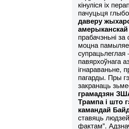
кінуліся іх пер
пачуцьця глыбок
даверу жыхар
амерыканскай
прабачэньні за 
моцна памыляец
супрацьлеглая 
павярхоўнага аз
ігнараваньне, п
пагарды. Пры гэ
закранаць зьме
грамадзян ЗША
Трампа і што 
камандай Байдэ
ставяць людзей
фактам”. Адзна