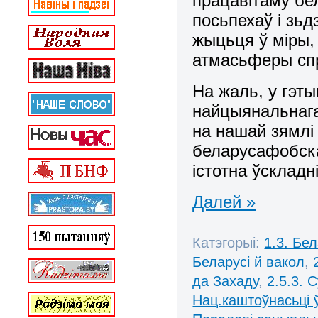
працавітаму бе
посьпехаў і зь
жыцьця ў міры,
атмасьферы спр
На жаль, у гэт
найцыянальнага
на нашай зямлі
беларусафобска
істотна ўсклад
Далей »
Катэгорыі:
1.3. Бе
Беларусі й вакол
,
да Захаду
,
2.5.3. 
Нац.каштоўнасьці 