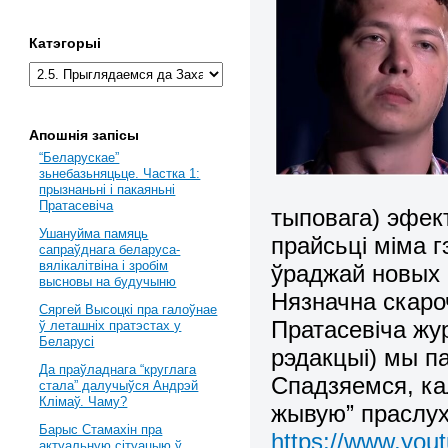
Катэгорыі
Апошнія запісы
“Беларускае”
зьнебазьняцьце. Частка 1:
прызнаньні і пакаяньні
Пратасевіча
тыповага) эфект
Ушануйма памяць
прайсьці міма 
сапраўднага беларуса-
вялікалітвіна і зробім
ўраджай новых 
высновы на будучыню
Нязначна скаро
Сяргей Высоцкі пра галоўнае
Пратасевіча жур
ў леташніх пратэстах у
Беларусі
рэдакцыі) мы п
Да праўладнага “круглага
Спадзяемся, кал
стала” далучыўся Андрэй
Клімаў. Чаму?
жывую” праслух
Барыс Стамахін пра
https://www.yo
актуальную сітуацыю ў