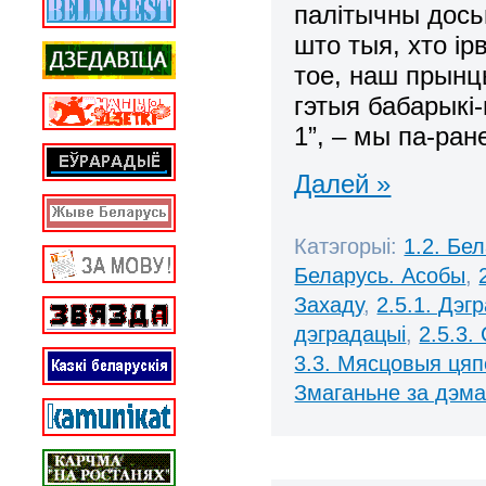
палітычны дось
што тыя, хто і
тое, наш прынцы
гэтыя бабарыкі-
1”, – мы па-ра
Далей »
Катэгорыі:
1.2. Бе
Беларусь. Асобы
,
Захаду
,
2.5.1. Дэг
дэградацыі
,
2.5.3.
3.3. Мясцовыя ця
Змаганьне за дэм