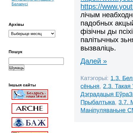
Беларусі
https://www.yo
лічым неабходн
падобных акцый
Архівы
фізічны ды псіх
палітычных зьня
вызваліць.
Пошук
Далей »
Катэгорыі:
1.3. Бе
Іншыя сайты
сёньня
,
2.3. Такая
Дэградацыя ЕўраЗ
Прыбалтыка
,
3.7.
Маніпуляваньне С