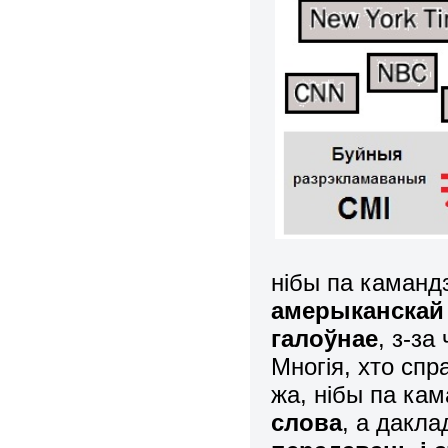
нібы па каманд
амерыканскай
галоўнае
, з-за
Многія, хто спр
жа, нібы па ка
слова
, а дакл