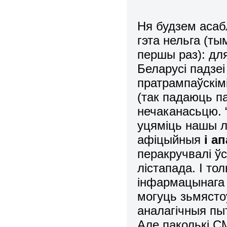
Ня будзем асабл
гэта нельга (ты
першы раз): дл
Беларусі падзе
пратрампаўскім
(так падаюць п
нечаканасьцю. “
уцяміць нашы лю
афіцыйныя
і а
перакручвалі ў
лістапада. І то
інфармацынага 
могуць зьмясто
аналагічныя пыт
Але паколькі С