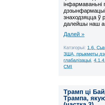
інфармаваньні 
дэзынфармацыі)
знаходзяцца ў 
далейшы наш ан
Далей »
Катэгорыі:
1.6. Сь
ЗША, прыкметы дэ
глабалізацыі
,
4.1.
СМІ
Трамп ці Ба
Трампа, яку
(частка 3)