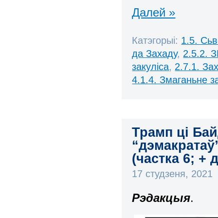
Далей »
Катэгорыі:
1.5. Сь
да Захаду
,
2.5.2. 
закуліса
,
2.7.1. За
4.1.4. Змаганьне 
Трамп ці Бай
“дэмакратаў
(частка 6; + 
17 студзеня, 2021
Рэдакцыя
.