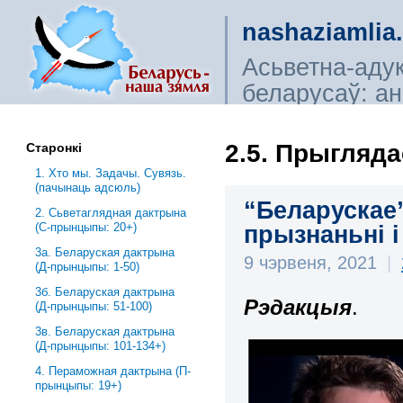
nashaziamlia
Асьветна-аду
беларусаў: ана
сьветагляды, і
2.5. Прыгляд
Старонкі
1. Хто мы. Задачы. Сувязь.
(пачынаць адсюль)
“Беларускае”
2. Сьветаглядная дактрына
(С-прынцыпы: 20+)
прызнаньні і
3a. Беларуская дактрына
9 чэрвеня, 2021
|
(Д-прынцыпы: 1-50)
3б. Беларуская дактрына
Рэдакцыя
.
(Д-прынцыпы: 51-100)
3в. Беларуская дактрына
(Д-прынцыпы: 101-134+)
4. Пераможная дактрына (П-
прынцыпы: 19+)