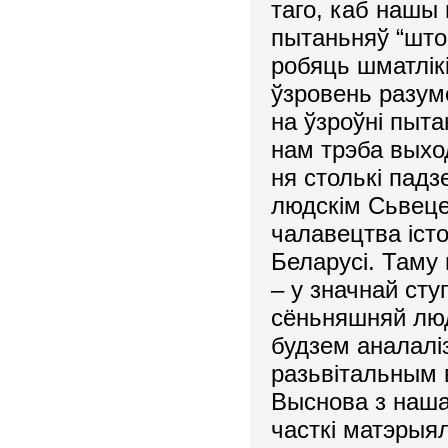
таго, каб нашы 
пытаньняў “што?”
робяць шматлі
ўзровень разуме
на ўзроўні пыт
нам трэба выхо
ня столькі падз
людскім Сьвеце,
чалавецтва іст
Беларусі. Таму
– у значнай сту
сёньняшняй люд
будзем аналаліз
разьвітальным 
Выснова з наша
часткі матэрыял