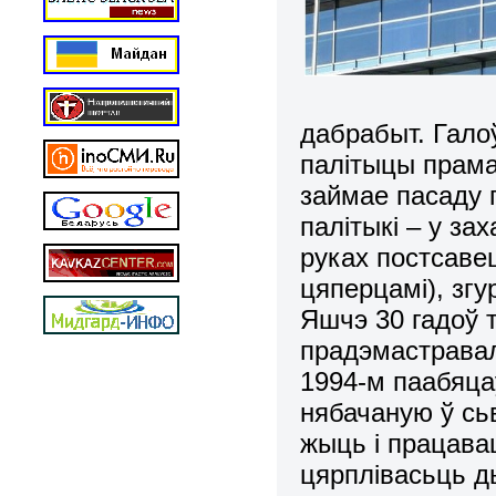
дабрабыт. Гало
палітыцы прамас
займае пасаду п
палітыкі – у за
руках постсаве
цяперцамі), згу
Яшчэ 30 гадоў 
прадэмастравал
1994-м паабяца
нябачаную ў сьв
жыць і працавац
цярплівасьць ды