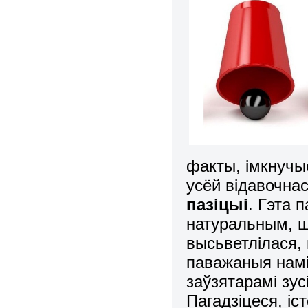
факты, імкнучы
усёй відавочна
пазіцыі
. Гэта 
натуральным, ш
высьветлілася, 
паважаныя намі
заўзятарамі зу
Пагадзіцеся, іс