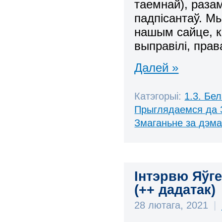
таемнай), разам
падпісантаў. М
нашым сайце, к
выправілі, прав
Далей »
Катэгорыі:
1.3. Бе
Прыглядаемся да 
Змаганьне за дэм
Інтэрвю Яўг
(++ дадатак)
28 лютага, 2021
|