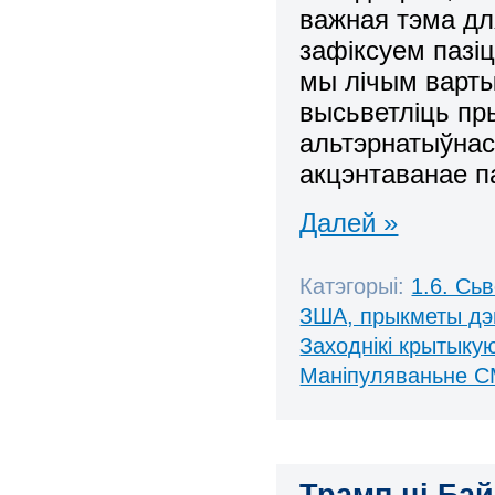
важная тэма дл
зафіксуем пазіц
мы лічым варты
высьветліць пр
альтэрнатыўнас
акцэнтаванае 
Далей »
Катэгорыі:
1.6. Сь
ЗША, прыкметы дэ
Заходнікі крытыку
Маніпуляваньне С
Трамп ці Бай