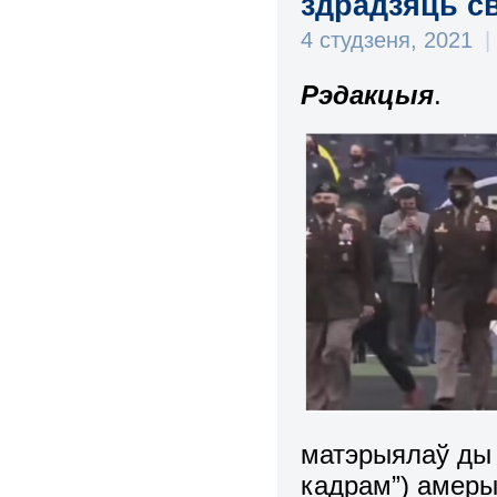
здрадзяць св
4 студзеня, 2021
|
Рэдакцыя
.
матэрыялаў ды ш
кадрам”) амеры