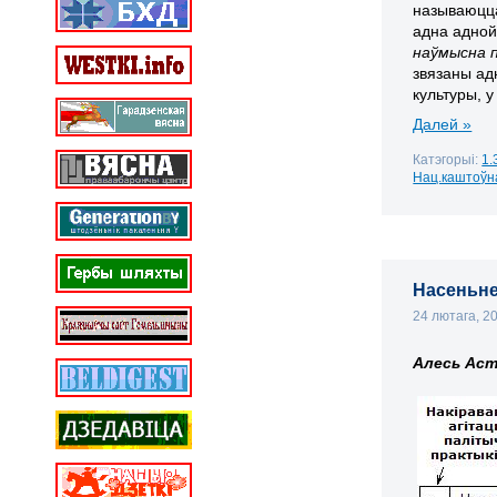
называюцца
адна
адно
наўмысна п
звязаны ад
культуры, у
Далей »
Катэгорыі:
1.
Нац.каштоўна
Насеньне 
24 лютага, 2
Алесь Аст