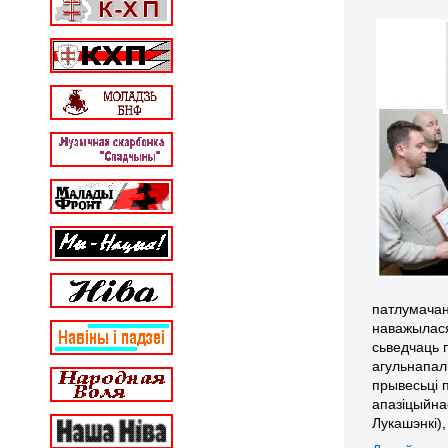
патлумачан
наважылася
сьведчаць 
агульнапал
прывесьці п
апазіцыйна
Лукашэнкі)