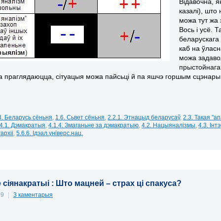
Відавочна, я
казалі), што
можа тут жа з
Вось і усё. 
беларускага 
каб на ўласн
можа задавол
прыстойнага 
ка праглядаюцца, сітуацыя можа пайсьці й па яшчэ горшым сцэнары
3. Беларусь сёньня
,
1.6. Сьвет сёньня
,
2.2.1. Этнацыд беларусаў
,
2.3. Такая "а
4.1. Дэмакратыя
,
4.1.4. Змаганьне за дэмакратыю
,
4.2. Нацыяналізмы
,
4.3. Ін
гархіі
,
5.6.6. Ідэал.універс.нац.
сіянакратыі : Што мацней – страх ці спакуса?
09
|
3 каментарыя