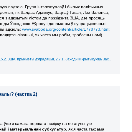
вую падзею. Група інтэлектуалаў і былых палітычных
вядомыя, як
Валдас Адамкус, Вацлаў Гавэл, Лех Валенса,
іся з адкрытым лістом да прэзідэнта ЗША, дзе просяць
ю ды Ўсходнюю Еўропу і дапамагчы ў супрацьдзеяньні
яты адсюль:
www.svaboda.org/content/article/1778773.html
;
адкрэсьліваньні, як часта мы робім, зроблены намі).
.5.2. ЗША, прыкметы дэградацыі
,
2.7.1. Заходнікі крытыкуюць Зах.
,
алы? (частка 2)
а ўжо з самага першага позірку на яе агульную
най і матэрыяльнай субкультур
, якія часта таксама