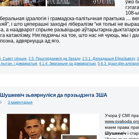
ўжо б
гэтаг
108-ы
іберальная ідэалогія і грамадска-палітычная практыка … ве
яй”, і што цяперашні заходні лібералізм “ня толькі не вы
а, а наадварот
спрыяе разьвіцьцю аўтарытарна-дыктатарск
га катаклізму
. Нягледзячы на тое, што нас ня чуюць, мы і д
 позна, адвярнуцца ад яго.
6. Сьвет сёньня
,
2.5. Прыглядаемся да Захаду
,
2.5.1. Дэградацыя ЕўраЗьвязу
,
2
м.пытан. і дэмакратыя
,
4.1.4. Змаганьне за дэмакратыю
,
5.6.3. Ідэал.фін.алігархі
і Шушкевіч зьвярнуліся да прэзыдэнта ЗША
09
|
3 каментарыя
Учора ў СМІ пр
www.svaboda.org/
маем права пра
Шушкевіч
і
ста
“Адкрытым лісто