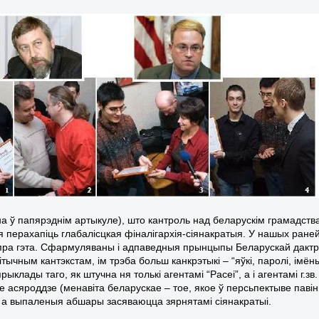
а ў папярэднім артыкуле), што кантроль над беларускім грамадств
 перахапіць глабалісцкая фіналігархія-сіянакратыя. У нашых ран
пра гэта. Сфармуляваны і адпаведныя прынцыпы Беларускай дактры
ітычным кантэкстам, ім трэба больш канкрэтыкі – “яўкі, паролі, ім
рыклады таго, як штучна ня толькі агентамі “Расеі”, а і агентамі г.
е асяроддзе (менавіта беларускае – тое, якое ў персьпектыве пав
, а выпаленыя абшары засяваюцца зярнятамі сіянакратыі.