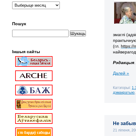
Пошук
змаглі (ад
практычную
(гл.
https:/
Іншыя сайты
найверагод
Рэдакцыя
.
Далей »
Катэгорыі:
1.
дэмакратыю
Не забыв
21 ліпеня, 2