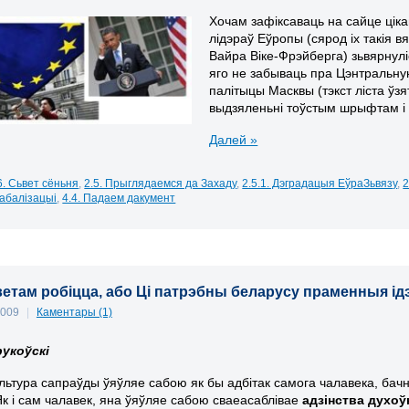
Хочам зафіксаваць на сайце ціка
лідэраў Еўропы (сярод іх такія 
Вайра Віке-Фрэйберга
) зьвярнул
яго не забываць пра Цэнтральну
палітыцы Масквы (тэкст ліста ўз
выдзяленьні тоўстым шрыфтам і п
Далей »
6. Сьвет сёньня
,
2.5. Прыглядаемся да Захаду
,
2.5.1. Дэградацыя ЕўраЗьвязу
,
2
глабалізацыі
,
4.4. Падаем дакумент
ветам робіцца, або Ці патрэбны беларусу праменныя ідэ
 2009
|
Каментары (1)
рукоўскі
ультура сапраўды ўяўляе сабою як бы адбітак самога чалавека, бачн
 Як і сам чалавек, яна ўяўляе сабою сваеасаблівае
адзінства духоў