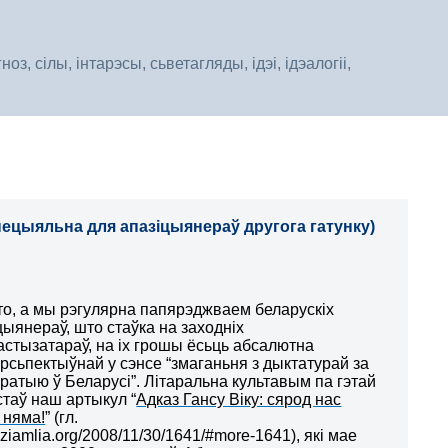
, сілы, інтарэсы, сьветагляды, ідэі, ідэалогіі,
сьпецыяльна для апазіцыянераў другога гатунку)
то, а мы рэгулярна папярэджваем беларускіх
цыянераў, што стаўка на заходніх
астызатараў, на іх грошы ёсьць абсалютна
рсьпектыўнай у сэнсе “змаганьня з дыктатурай за
ратыю ў Беларусі”. Літаральна культавым па гэтай
стаў наш артыкул “
Адказ Гансу Віку: сярод нас
 няма!
” (гл.
ziamlia.org/2008/11/30/1641/#more-1641), які мае