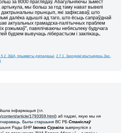
ольш за 8000 праглядаў. Абагульняючы зьмест
а артыкула, мы больш за год таму нават вывелі
 дактрынальны прынцып, які зафіксаваў, што
льмі далёка адышлі ад таго, што ёсьць сапраўднай
рашае актуальных грамадска-палітычных праблем
іх рэжымаў”, павялічваючы небясьпеку будучага
алей будзем вывучаць ліберастызм і заклікаць,
.5.2. ЗША, прыкметы дэградацыі
,
2.7.1. Заходнікі крытыкуюць Зах.
,
і
айшла інфармацыя (гл.
content/article/1793359.html
) аб падзеі, якую мы ня
ігнараваць. Былы старшыня ВС РБ
Станіслаў
ршыня Рады БНР
Івонка Сурвіла
зьвярнуліся з
м” да прэзыдэнта ЗША Барака Абамы “… з краіны