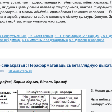
 культурамі, чым падкрэсліваецца іх пэўны самастойны характар.
й
, як душа і цела ў самім чалавеку
[паўторымся, такога “супрацьста
равакуюць з мэтай абыдліць грамадства і кожнага чалавека. – Рэ
на з адной, утвараючы сабою цэласную сістэму культуры ўвогуле. Зв
 ролі якой выступае культура мастацкая.
3. Беларусь сёньня
,
1.6. Сьвет сёньня
,
2.1.1. У разьвіцьцё Бел.Нац.Ідэі
,
2.5.1. 
сьці ў дэмакр.
,
4.1.4. Змаганьне за дэмакратыю
,
5.6. Ідэалогіі, іх бараціба
сіянакратыі : Перафарматаваць сьветаглядную дыхатамію
009
|
20 каментарыяў
роўскі, Барыс Керзач, Віталь Хромаў
3. Новая дых
Чым небясьп
Беларусьсю