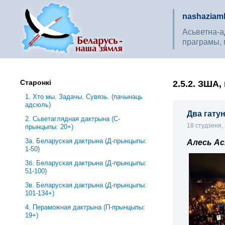
nashaziaml
Асьветна-ад
праграмы, 
Старонкі
2.5.2. ЗША
1. Хто мы. Задачы. Сувязь. (пачынаць
адсюль)
Два гатун
2. Сьветаглядная дактрына (С-
18 студзеня,
прынцыпы: 20+)
3a. Беларуская дактрына (Д-прынцыпы:
Алесь Ас
1-50)
3б. Беларуская дактрына (Д-прынцыпы:
51-100)
3в. Беларуская дактрына (Д-прынцыпы:
101-134+)
4. Пераможная дактрына (П-прынцыпы:
19+)