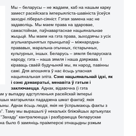
Мы – беларусы – не жадаем, каб на нашым карку
замест расейскага імперыяліста-шавініста ўсеўся
заходні ліберал-сіяніст. Гэтая замена нас не
задаволіць. Мы маем права на здаровае,
самастойнае, паўнавартаснае нацыянальнае
жыцьцё. Мы маем на гэта права, зыходзячы з усіх
агульнапрынятых прынцыпаў – міжнародна-
прававых, маральна-этычных, гістарычных,
культурных, іншых. Беларусь – зямля беларускага
народу, гэта – наша зямля і наша дзяржава. І
кіраваць сваёй будучыняй мы, як народ, павінны
самі. Для апошняга ў нас ёсьць уласная
нацыянальная эліта.
Сэнс нацыянальнай ідэі, як
і сэнс дэмакратыі, менавіта ў гэтым і
заключаецца
. Аднак, відавочна (і гэта
ам у выпадку адступленьня расейскай імперыі
ейшых матэрыялах пададзена шмат фактаў, якія
ны. Аднак ёсьць людзі, якія не ўспрымаюць факты з
ёны”. Таму мы вырашылі ў некалькіх бліжэйшых артыкулах
зв. “Захаду” кантралюецца і разбураецца беларускае
інна было б замяніць праімперскі этнацыдны рэжым