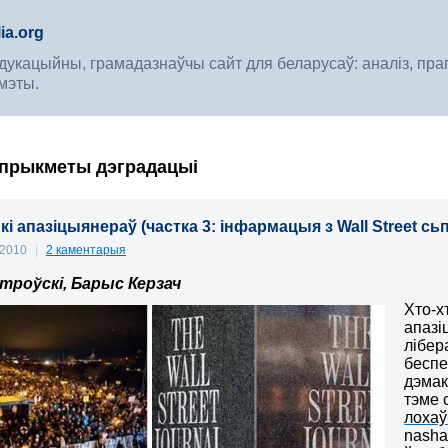
ia.org
укацыйны, грамадазнаўчы сайт для беларусаў: аналіз, прагноз
мэты.
, прыкметы дэградацыі
кі апазіцыянераў (частка 3: інфармацыя з Wall Street 
 2010
|
2 каментарыя
троўскі, Барыс Керзач
Хто-х
апазі
лібер
беспе
дэмак
тэме 
лохаў
nasha