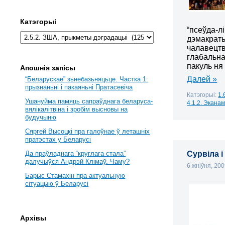
Катэгорыі
“псеўда-л
дэмакраты
чалавецтв
глабальна
пакуль ня
Апошнія запісы
Далей »
“Беларускае” зьнебазьняцьце. Частка 1:
прызнаньні і пакаяньні Пратасевіча
Катэгорыі:
1.
Ушануйма памяць сапраўднага беларуса-
4.1.2. Экана
вялікалітвіна і зробім высновы на
будучыню
Сяргей Высоцкі пра галоўнае ў леташніх
пратэстах у Беларусі
Да праўладнага “круглага стала”
Сурвіла 
далучыўся Андрэй Клімаў. Чаму?
6 жніўня, 20
Барыс Стамахін пра актуальную
сітуацыю ў Беларусі
Архівы