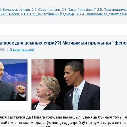
3. Беларусь сёньня
,
1.6. Сьвет сёньня
,
2.3. Такая "апазіцыя"
,
2.5. Прыглядаемс
3.4.5. Расея
,
4.1.1. Нац.каштоўнасьці ў дэмакр.
,
4.1.4. Змаганьне за дэмакраты
алавек для цёмных спраў?! Магчымыя прычыны “фен
2008
|
5 каментарыяў
 якія засталіся да Новага году, мы вырашылі ўзьняць буйныя тэмы, я
ы сайт, мы ня маем права ўхіляцца ад спробаў патлумачыць значныя