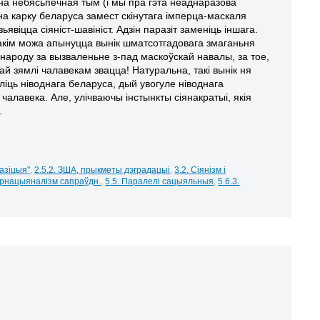
на небясьпечная тым (і мы пра гэта неаднаразова
 на карку беларуса замест скінутага імперца-маскаля
ьявіцца сіяніст-шавініст. Адзін паразіт заменіць іншага.
Такім можа апынуцца вынік шматсотгадовага змаганьня
народу за вызваленьне з-пад маскоўскай навалы, за тое,
ай зямлі чалавекам звацца! Натуральна, такі вынік ня
іць ніводнага беларуса, дый увогуле ніводнага
чалавека. Але, улічваючы інстынкты сіянакратыі, якія
.
пазіцыя"
,
2.5.2. ЗША, прыкметы дэградацыі
,
3.2. Сіянізм і
тэрнацыяналізм сапраўдн.
,
5.5. Паралелі сацыяльныя
,
5.6.3.