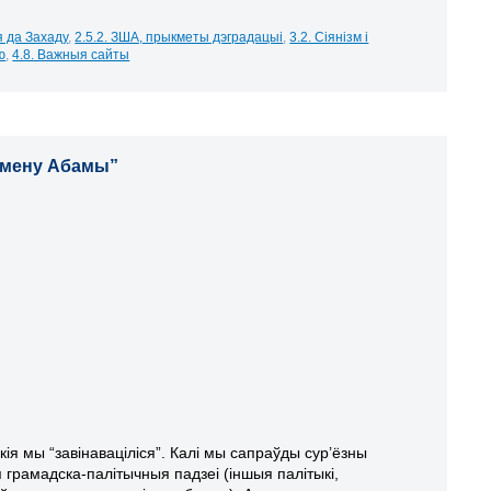
я да Захаду
,
2.5.2. ЗША, прыкметы дэградацыі
,
3.2. Сіянізм і
ю
,
4.8. Важныя сайты
омену Абамы”
кія мы “завінаваціліся”. Калі мы сапраўды сур’ёзны
 грамадска-палітычныя падзеі (іншыя палітыкі,