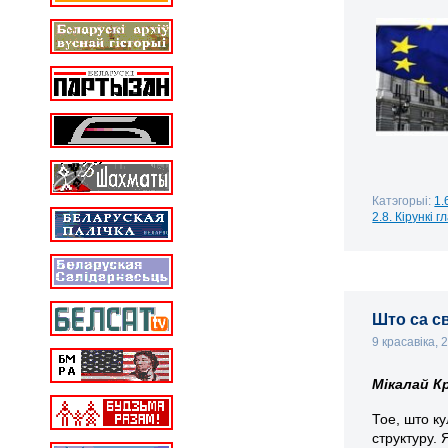
Катэгорыі:
1.
2.8. Кірункі 
Што са с
9 красавіка,
Мікалай К
Тое, што к
структуру.