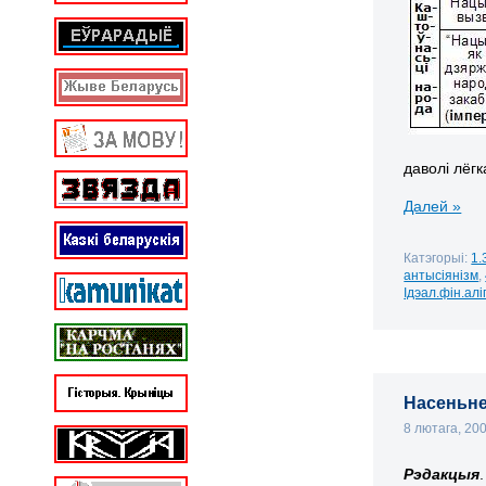
даволі лёг
Далей »
Катэгорыі:
1.
антысіянізм
,
Ідэал.фін.алі
Насеньне 
8 лютага, 20
Рэдакцыя
.