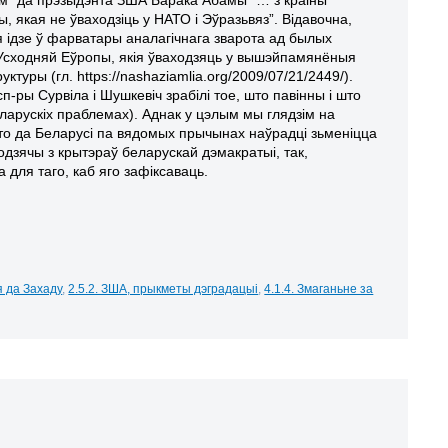
, якая не ўваходзіць у НАТО і Эўразьвяз”. Відавочна,
я ідзе ў фарватары аналагічнага зварота ад былых
н Усходняй Еўропы, якія ўваходзяць у вышэйпамянёныя
ктуры (гл. https://nashaziamlia.org/2009/07/21/2449/).
п-ры Сурвіла і Шушкевіч зрабілі тое, што павінны і што
еларускіх праблемах). Аднак у цэлым мы глядзім на
што да Беларусі па вядомых прычынах наўрадці зьменіцца
одзячы з крытэраў беларускай дэмакратыі, так,
 для таго, каб яго
зафіксаваць.
я да Захаду
,
2.5.2. ЗША, прыкметы дэградацыі
,
4.1.4. Змаганьне за