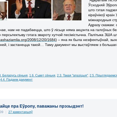
Ўсходняй Эўропы
што гэтая падзе
кіраўнікоў краі
міжнародныя стру
Адразу скажам: с
зінае, нам не падабаецца, што ў лісьце няма акцэнта на галоўных б
 персьпектыву гэтага звароту хутчэй песімістычна. Палітыка ЗША 
/nashaziamlia.org/2008/12/20/1684
) – яна як была неэфектыўнай, зых
ней, і застанецца такой… Таму дакумент мы выстаўляем з большага
3. Беларусь сёньня
,
1.6. Сьвет сёньня
,
2.3. Такая "апазіцыя"
,
2.5. Прыглядаемс
,
4.4. Падаем дакумент
айце пра Еўропу, паважаны прэзыдэнт!
009
|
27 каментарыяў