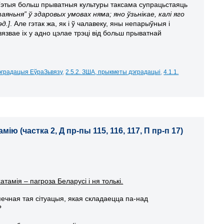
 Гэтыя больш прыватныя культуры таксама супрацьстаяць
яньня” ў здаровых умовах няма; яно ўзьнікае, калі яго
д.]
. Але гэтак жа, як і ў чалавеку, яны непарыўныя і
язвае іх у адно цэлае трэці від больш прыватнай
Дэградацыя ЕўраЗьвязу
,
2.5.2. ЗША, прыкметы дэградацыі
,
4.1.1.
 (частка 2, Д пр-пы 115, 116, 117, П пр-п 17)
атамія – пагроза Беларусі і ня толькі.
ечная тая сітуацыя, якая складаецца па-над
?