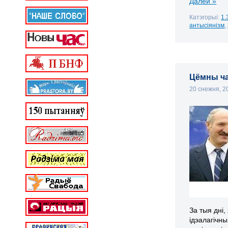
Далей »
Катэгорыі:
1.
антысіянізм
,
Цёмны ч
20 снежня, 
За тыя дні,
ідэалагічн