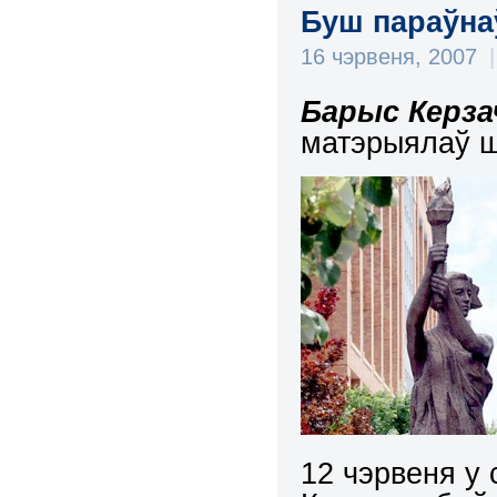
Буш параўна
16 чэрвеня, 2007
|
Барыс Керза
матэрыялаў ш
12 чэрвеня
у