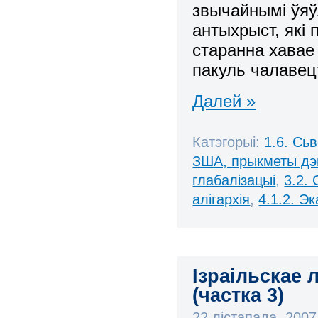
звычайнымі ўяў
антыхрыст, які 
старанна хавае 
пакуль чалавец
Далей »
Катэгорыі:
1.6. Сь
ЗША, прыкметы дэ
глабалізацыі
,
3.2. 
алігархія
,
4.1.2. Э
Ізраільскае 
(частка 3)
22 лістапада, 200