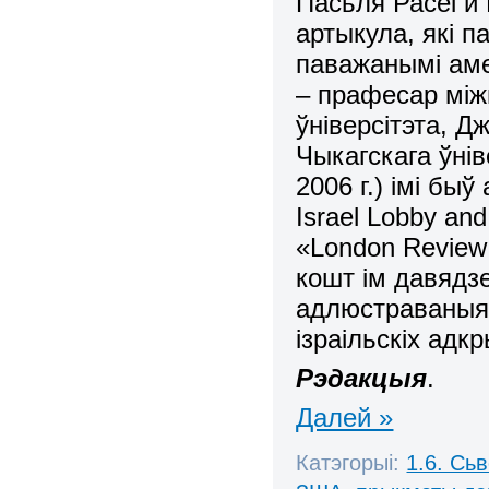
Пасьля Расеі й
артыкула, які 
паважанымі аме
– прафесар між
ўніверсітэта, 
Чыкагскага ўнів
2006 г.) імі бы
Israel
Lobby
and
«
London
Review
кошт ім давядз
адлюстраваныя 
ізраільскіх адк
Рэдакцыя
.
Далей »
Катэгорыі:
1.6. Сь