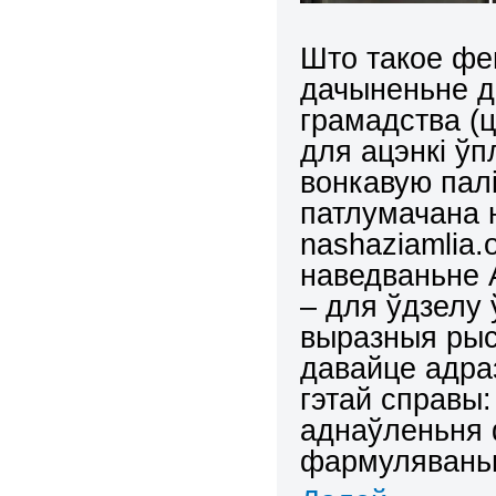
Што такое фен
дачыненьне д
грамадства (ц
для ацэнкі ўп
вонкавую пал
патлумачана 
nashaziamlia.
наведваньне 
– для ўдзелу 
выразныя рыс
давайце адра
гэтай справы
аднаўленьня ф
фармуляваньн