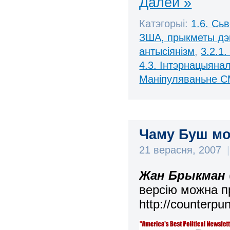
Далей »
Катэгорыі:
1.6. Сь
ЗША, прыкметы дэ
антысіянізм
,
3.2.1.
4.3. Інтэрнацыяна
Маніпуляваньне С
Чаму Буш мо
21 верасня, 2007
|
Жан Брыкман
версію можна п
http://counterp