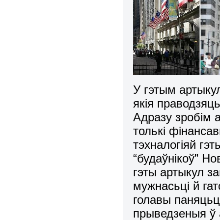
У гэтым артыку
якія праводзяць
Адразу зробім 
толькі фінанса
тэхналогіяй гэт
“будаўнікоў” Но
гэты артыкул з
мужнасьці й гат
голавы паняцьця
прыведзеныя ў а