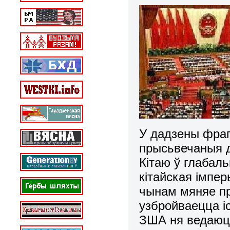
У дадзены фра
прысьвечаныя д
Кітаю ў глабал
кітайская імпе
чынам мяняе пр
узбройваецца і
ЗША ня ведаюць