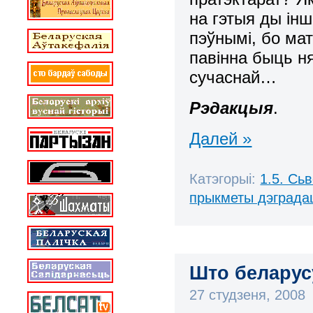
на гэтыя ды ін
пэўнымі, бо ма
павінна быць ня
сучаснай…
Рэдакцыя
.
Далей »
Катэгорыі:
1.5. Сь
прыкметы дэграда
Што беларусу
27 студзеня, 2008