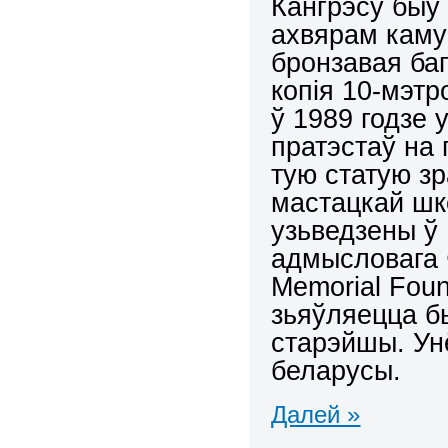
Кангрэсу быў
ахвярам каму
бронзавая баг
копія 10-мэтр
ў 1989 годзе 
пратэстаў на
тую статую зр
мастацкай шк
узьведзены ў
адмысловага 
Memorial
Foun
зьяўляецца 
старэйшы. Унё
беларусы.
Далей »