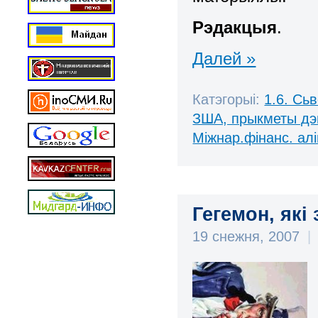
Рэдакцыя
.
Далей »
Катэгорыі:
1.6. Сь
ЗША, прыкметы дэ
Міжнар.фінанс. алі
Гегемон, які
19 снежня, 2007
|