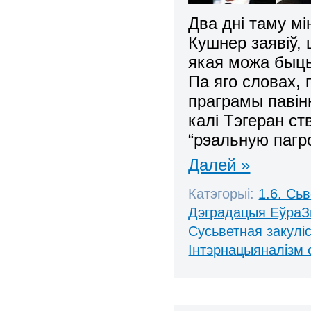
Два дні таму м
Кушнер заявіў, 
якая можа быць
Па яго словах,
праграмы павін
калі Тэгеран с
“рэальную пагро
Далей »
Катэгорыі:
1.6. Сь
Дэградацыя ЕўраЗ
Сусьветная закулі
Інтэрнацыяналізм 