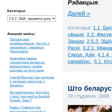
Рэдакцыя
.
Катэгорыі
Далей »
Катэгорыі:
1.1. Бе
сёньня
,
2.2. Фіксу
Апошнія запісы
“Беларускае”
Захаду
,
2.5.2. ЗШ
зьнебазьняцьце. Частка 1:
Расеі
,
3.2.1. Міжна
прызнаньні і пакаяньні
Пратасевіча
Сярэд. Азія
,
4.1.4
Ушануйма памяць
сапраўдн.
,
5.1. Кі
сапраўднага беларуса-
вялікалітвіна і зробім
высновы на будучыню
Сяргей Высоцкі пра галоўнае
ў леташніх пратэстах у
Беларусі
Што беларусу
Да праўладнага “круглага
28 студзеня, 2008
стала” далучыўся Андрэй
Клімаў. Чаму?
Барыс Стамахін пра
актуальную сітуацыю ў