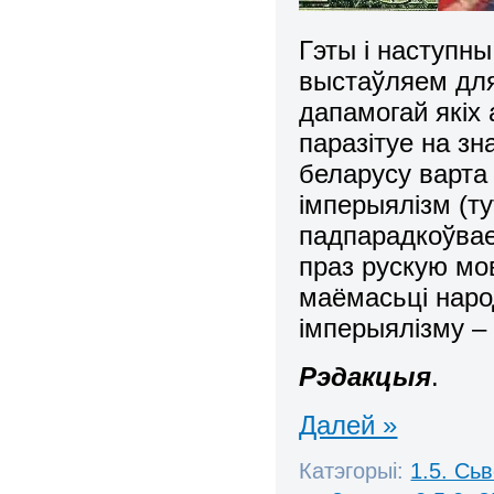
Гэты і наступны
выстаўляем для 
дапамогай якіх 
паразітуе на з
беларусу варта 
імперыялізм (ту
падпарадкоўвае 
праз рускую мо
маёмасьці народа
імперыялізму – 
Рэдакцыя
.
Далей »
Катэгорыі:
1.5. Сь