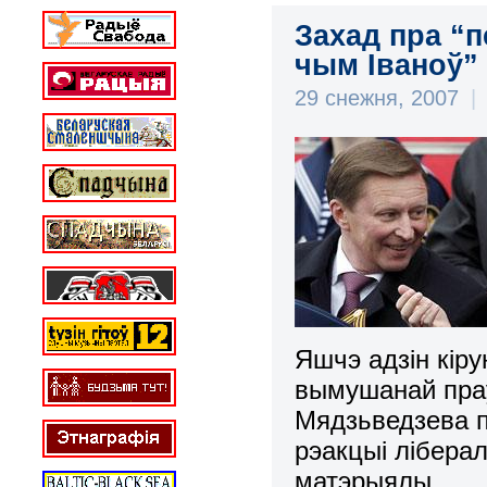
Захад пра “п
чым Іваноў”
29 снежня, 2007
|
Яшчэ адзін кіру
вымушанай праў
Мядзьведзева п
рэакцыі лібера
матэрыялы.