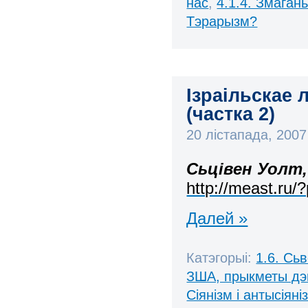
нас
,
4.1.4. Змаган
Тэрарызм?
Ізраільскае 
(частка 2)
20 лістапада, 200
Сьцівен Уолт
http://meast.ru/
Далей »
Катэгорыі:
1.6. Сь
ЗША, прыкметы дэ
Сіянізм і антысіяні