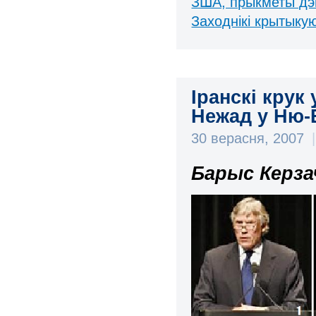
ЗША, прыкметы дэ
Заходнікі крытыку
Іранскі крук
Нежад у Ню-
30 верасня, 2007
|
Барыс Керза