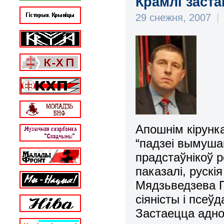
Крамлі заст
29 снежня, 2007
|
Апошнім кірунк
“падзеі вымуша
прадстаўнікоў 
паказалі, рускі
Мядзьведзева П
сіяністы і псеў
Застаецца адно