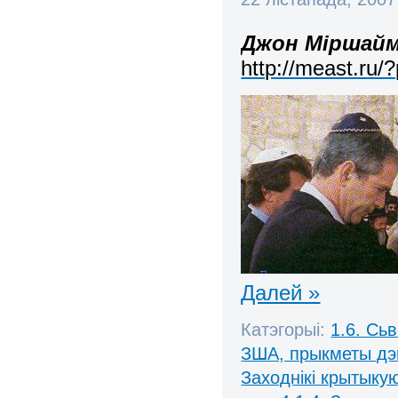
Джон Міршайм
http://meast.ru/
Далей »
Катэгорыі:
1.6. Сь
ЗША, прыкметы дэ
Заходнікі крытыку