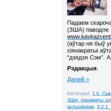
Падаем скароча
(ЗША) п
аводле
www
.
kavkazcent
(аўтар ня быў у
сіянакратыі аў
“дзядзя Сэм”. 
Рэдакцыя
.
Далей »
Катэгорыі:
1.6. Сь
ЗША, прыкметы дэ
антысіянізм
,
3.2.1.