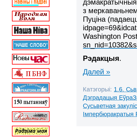
дэмакратычныя 
з меркаваньне
Пуціна (падаец
idpage=69&idca
Washington Pos
sn_nid=10382&s
Рэдакцыя
.
Далей »
Катэгорыі:
1.6. Сь
Дэградацыя ЕўраЗ
Сусьветная закулі
Імпербюракратыя 