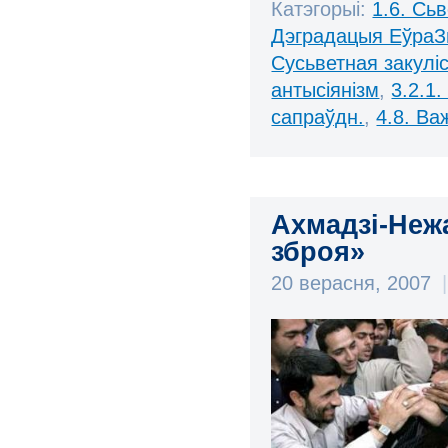
Катэгорыі:
1.6. Сь
Дэградацыя ЕўраЗ
Сусьветная закулі
антысіянізм
,
3.2.1.
сапраўдн.
,
4.8. В
Ахмадзі-Неж
зброя»
20 верасня, 2007
|