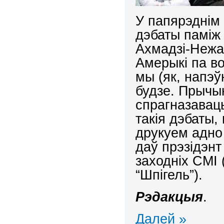
У папярэднім
дэбаты паміж
Ахмадзі-Нежа
Амерыкі па в
мы (як, напэў
будзе. Прыч
спрагназаваць
такія дэбаты,
друкуем адно 
даў прэзідэн
заходніх СМІ 
“Шпігель”).
Рэдакцыя
.
Далей »