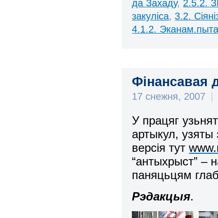
да Захаду
,
2.5.2. 
закуліса
,
3.2. Сіян
4.1.2. Эканам.пыта
Фінансавая 
17 снежня, 2007
|
У працяг узьня
артыкул, узяты
версія тут
www.r
“антыхрыст” – 
паняцьцям глаба
Рэдакцыя
.