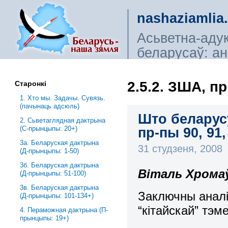
nashaziamlia
Асьветна-аду
беларусаў: ана
сьветагляды, і
2.5.2. ЗША, 
Старонкі
1. Хто мы. Задачы. Сувязь.
(пачынаць адсюль)
Што беларусу
2. Сьветаглядная дактрына
(С-прынцыпы: 20+)
пр-пы 90, 91,
3a. Беларуская дактрына
31 студзеня, 2008
(Д-прынцыпы: 1-50)
3б. Беларуская дактрына
Віталь Хромаў
(Д-прынцыпы: 51-100)
3в. Беларуская дактрына
Заключны аналі
(Д-прынцыпы: 101-134+)
“кітайскай” тэме
4. Пераможная дактрына (П-
прынцыпы: 19+)