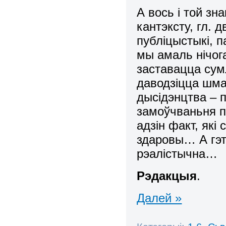
А вось і той зн
кантэксту, гл. 
публіцыстыкі, п
мы амаль нічога
заставацца сум
даводзіцца шма
дысідэнцтва – 
замоўчваньня п
адзін факт, які
здаровы… А гэт
рэалістычна…
Рэдакцыя
.
Далей »