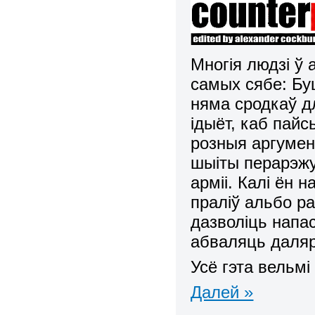
Многія людзі ў
самых сябе: Буш
няма сродкаў дл
ідыёт, каб пайс
розныя аргумент
шыіты перарэж
арміі. Калі ён 
праліў альбо ра
дазволіць напас
абваляць даляр.
Усё гэта вельмі
Далей »