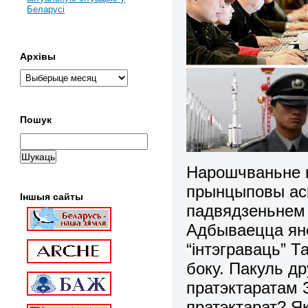
Беларусі
Архівы
Пошук
Нарошчваньне к
прынцыповы ась
Іншыя сайты
падвядзеньнем 
Адбываецца яно
“інтэграваць” Т
боку. Пакуль др
пратэктаратам 
пратэктарат? Я