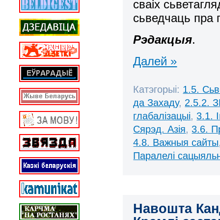
сваіх сьветагля
сьведчаць пра г
Рэдакцыя
.
Далей »
Катэгорыі:
1.5. Сь
да Захаду
,
2.5.2. 
глабалізацыі
,
3.1.
Сярэд. Азія
,
3.6. 
4.8. Важныя сайты
Паралелі сацыяль
Навошта Канд