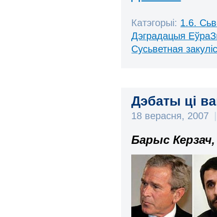
Катэгорыі:
1.6. Сь
Дэградацыя ЕўраЗ
Сусьветная закулі
Дэбаты ці в
18 верасня, 2007
|
Барыс Керзач,