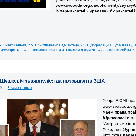
www.svoboda.org.ua/dokumenty/zayavy/
імперыякратыі й урадавай бюракратыі 
6. Сьвет сёньня
,
2.5. Прыглядаемся да Захаду
,
2.5.1. Дэградацыя ЕўраЗьвязу
,
3
а дэмакратыю
,
4.2. Нацыяналізмы
,
4.4. Падаем дакумент
,
4.8. Важныя сайты
,
5
і Шушкевіч зьвярнуліся да прэзыдэнта ЗША
09
|
3 каментарыя
Учора ў СМІ пр
www.svaboda.org/
маем права пра
Шушкевіч
і
ста
“Адкрытым лісто
Ўсходняй Эўропы
што гэтая падзе