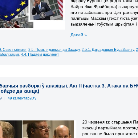
лідэраў Еўропы (сярод іх такія 
Вайра Віке-Фрэйберга
) зьвярнул
яго не забываць пра Цэнтральну
палітыцы Масквы (тэкст ліста ўз
выдзяленьні тоўстым шрыфтам і п
Далей »
6. Сьвет сёньня
,
2.5. Прыглядаемся да Захаду
,
2.5.1. Дэградацыя ЕўраЗьвязу
,
2
глабалізацыі
,
4.4. Падаем дакумент
арчыя разборкі ў апазіцыі. Акт ІІ (частка 3: Атака на
пойдзе да канца)
09
|
49 каментарыяў
20 чэрвеня г.г.
старшыня П
якасьці партыйнага прэтэн
рашэньне было прынятае 