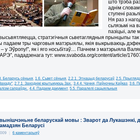
што трэба ра
аднім словам
ступені разьл
Ня раз з наго
сьлязьмі на в
пазіцыі, але
 высьвятляецца, стратэгічныя сьветаглядныя прынцыпы так 
ы падаем тры чарговыя матэрыялы, якія выкрываюць дэфек
 – у Эўропу!”,
як і яго носьбітаў
… Пачнем з матэрыяла Валя
ПАРЭ”, пададзенага тут:
www.svaboda.org/content/article/1760
3. Беларусь сёньня
,
1.6. Сьвет сёньня
,
2.2.1. Этнацыд беларусаў
,
2.5. Прыгляд
Захаду"
,
2.7.1. Заходнікі крытыкуюць Зах.
,
3.4.4. Чачня, Паўночны Каўказ
,
3.6. 
алізм сапраўдн.
,
4.4. Падаем дакумент
,
5.5. Паралелі сацыяльныя
вынішчэньне беларускай мовы : Зварот да Лукашэнкі, да
рамадзян Беларусі
2009
|
6 каментарыяў