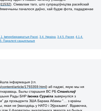
011532
). Сімвалам таго, што супрацоўніцтва расейскай
Нямеччыны пачалося даўно, хай будзе фота, пададзенае
.1. Імпербюракратыя Расеі
,
3.4. Украіна
,
3.4.5. Расея
,
4.1.4.
.5. Паралелі сацыяльныя
айшла інфармацыя (гл.
content/article/1793359.html
) аб падзеі, якую мы ня
ігнараваць. Былы старшыня ВС РБ
Станіслаў
ршыня Рады БНР
Івонка Сурвіла
зьвярнуліся з
м” да прэзыдэнта ЗША Барака Абамы “… з краіны
, якая не ўваходзіць у НАТО і Эўразьвяз”. Відавочна,
я ідзе ў фарватары аналагічнага зварота ад былых