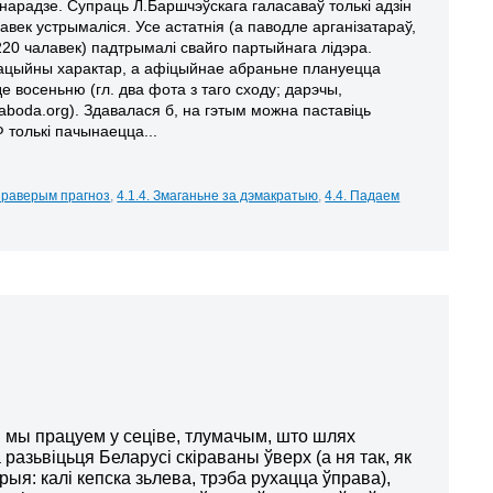
-нарад
з
е. Супраць Л.Баршчэўскага галасаваў толькі адзін
лавек устрымаліся. Усе астатнія (а паводле арганізатараў,
220 чалавек) падтрымалі свайго партыйнага лідэра.
ацыйны характар, а афіцыйнае абраньне пл
а
нуецца
де восеньню (
гл. два фота з таго
сход
у; дарэчы,
aboda.org). Здавалася б, на гэтым можна паставіць
Ф толькі пачынаецца.
..
 Праверым прагноз
,
4.1.4. Змаганьне за дэмакратыю
,
4.4. Падаем
ія мы працуем у сеціве, тлумачым, што шлях
 разьвіцьця Беларусі скіраваны ўверх (а ня так, як
рыя: калі кепска зьлева, трэба рухацца ўправа),