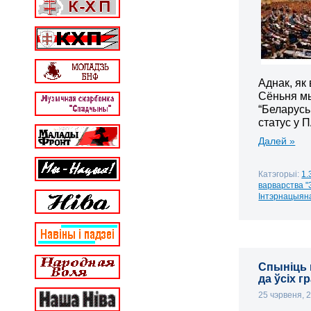
Аднак, як
Сёньня м
“Беларусь
статус у 
Далей »
Катэгорыі:
1.
варварства "
Інтэрнацыян
Спыніць 
да ўсіх г
25 чэрвеня, 