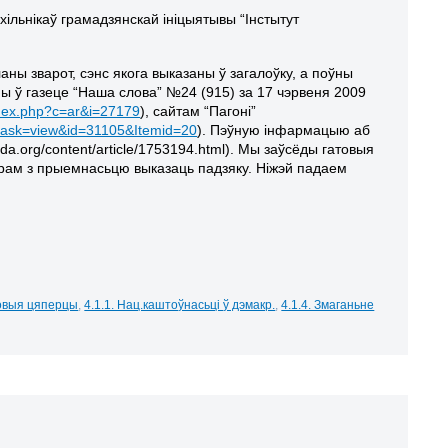
хільнікаў грамадзянскай ініцыятывы “Інстытут
ны зварот, сэнс якога выказаны ў загалоўку, а поўны
ны ў газеце “Наша слова” №24 (915) за 17 чэрвеня 2009
ndex.php?c=ar&i=27179
), сайтам “Пагоні”
&task=view&id=31105&Itemid=20
). Пэўную інфармацыю аб
da.org/content/article/1753194.html
). Мы заўсёды гатовыя
арам з прыемнасьцю выказаць падзяку. Ніжэй падаем
цовыя цяперцы
,
4.1.1. Нац.каштоўнасьці ў дэмакр.
,
4.1.4. Змаганьне