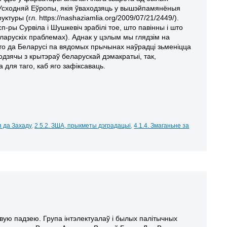
н Усходняй Еўропы, якія ўваходзяць у вышэйпамянёныя
ктуры (гл. https://nashaziamlia.org/2009/07/21/2449/).
п-ры Сурвіла і Шушкевіч зрабілі тое, што павінны і што
еларускіх праблемах). Аднак у цэлым мы глядзім на
што да Беларусі па вядомых прычынах наўрадці зьменіцца
одзячы з крытэраў беларускай дэмакратыі, так,
 для таго, каб яго
зафіксаваць.
я да Захаду
,
2.5.2. ЗША, прыкметы дэградацыі
,
4.1.4. Змаганьне за
вую падзею. Група інтэлектуалаў і былых палітычных