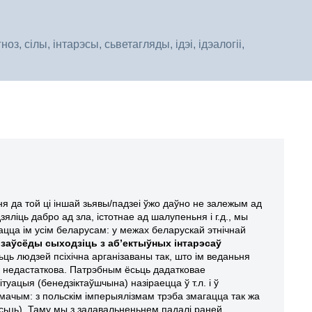
, сілы, інтарэсы, сьветагляды, ідэі, ідэалогіі,
я да той ці іншай зьявы/падзеі ўжо даўно не залежым ад
зяліць дабро ад зла, істотнае ад
шалупеньня
і г.д.,
мы
ацца ім усім беларусам: у
межах беларускай этнічнай
 заўсёды
с
ыходзіць з аб’ектыўных інтарэсаў
ьць людзей псіхічна арганізаваны так, што ім веданьня
ў
недастаткова. Патрэбн
ым
ёсьць
дадатковае
сітуацыя
(
бенедзіктаўшчын
а)
назіраецца ў
т.л. і ў
мачым: з польскім імперыялізмам трэба змагацца так жа
ёсьць). Таму мы з задавальненьнем падалі
раней