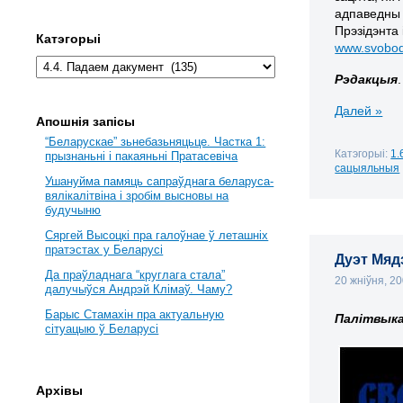
адпаведн
Прэзідэнта
Катэгорыі
www.svoboda
Рэдакцыя
.
Далей »
Апошнія запісы
“Беларускае” зьнебазьняцьце. Частка 1:
Катэгорыі:
1.
прызнаньні і пакаяньні Пратасевіча
сацыяльныя
Ушануйма памяць сапраўднага беларуса-
вялікалітвіна і зробім высновы на
будучыню
Сяргей Высоцкі пра галоўнае ў леташніх
пратэстах у Беларусі
Дуэт Мяд
Да праўладнага “круглага стала”
20 жніўня, 2
далучыўся Андрэй Клімаў. Чаму?
Барыс Стамахін пра актуальную
Палітвыка
сітуацыю ў Беларусі
Архівы