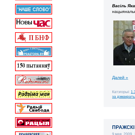
Васіль Як
нацыянальн
Далей »
Катэгорыі:
1.
за дэмакрат
ПРАЖСКІ
9 мая, 2009