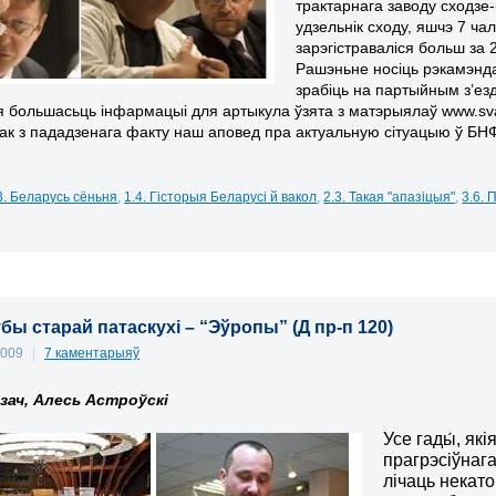
трактарнага заводу сходзе
удзельнік сходу, яшчэ 7 ча
зарэгістраваліся больш за 
Рашэньне носіць рэкамэнд
зрабіць на партыйным з’ез
 большасьць інфармацыі для артыкула ў
зята з
матэрыялаў
www.sv
нак з пададзенага факту наш аповед пра актуальную сітуацыю ў БН
3. Беларусь сёньня
,
1.4. Гісторыя Беларусі й вакол
,
2.3. Такая "апазіцыя"
,
3.6.
бы старай патаскухі – “Эўропы” (Д пр-п 120)
2009
|
7 каментарыяў
зач, Алесь Астроўскі
Усе гады́, як
прагрэсіўнага
лічаць некато