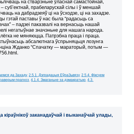
зьлічваць на стварэньне ўласнай самастойнай,
 – суб’ектнай, прабеларускай сілы і ў меншай
ічваць на дабрадзеяў ці на ўсходзе, ці на захадзе.
ды гэтай паставы ў нас была “радасьць са
ачах” – падзеі паказвалі на вернасьць нашай
 мелі негатыўнае значэньне для нашага народа.
лёгка не мяняюцца. Патрэбна праца і праца.
тыўнасьць абсалютнага ўспрыняцьця лозунга
нціна Жданко “Спачатку — мараторый, потым —
756.html.
аемся да Захаду
,
2.5.1. Дэградацыя ЕўраЗьвязу
,
2.5.4. Фіксуем
Праверым прагноз
,
4.1.4. Змаганьне за дэмакратыю
,
4.3.
 кіраўнікоў заканадаўчай і выканаўчай улады,