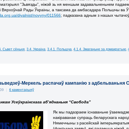
ы
матэрыял “Зьвязды”
, ніжэй
зь
ня меншым
задавальненьнем падаем
і
Вярхоўнай Рады Ўкраіны
, а таксама да амбасадара Польшчы ва Ў
.org.ua/diyalnist/novyny/011566
; падказана адным з нашых чытачо
6. Сьвет сёньня
,
3.4. Украіна
,
3.4.1. Польшча
,
4.1.4. Змаганьне за дэмакратыю
,
зьведзеў-Меркель распачаў кампанію з адбельваньня Ст
009
|
6 каментарыяў
нкам Усеўкраінскага аб’яднаньня “Свобода”
Як мы падазраем існаваньне ўзаемадзея
накіраванае супраць беларускага народ
Нямеччыны з расейскай імперыякратыяй
(фактычна заяву), які падаецца ніжэй, 