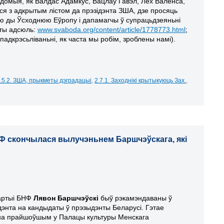
вядомыя, як
Валдас Адамкус, Вацлаў Гавэл, Лех Валенса,
іся з адкрытым лістом да прэзідэнта ЗША, дзе просяць
ю ды Ўсходнюю Еўропу і дапамагчы ў супрацьдзеяньні
яты адсюль:
www.svaboda.org/content/article/1778773.html
;
адкрэсьліваньні, як часта мы робім, зроблены намі).
.5.2. ЗША, прыкметы дэградацыі
,
2.7.1. Заходнікі крытыкуюць Зах.
,
 БНФ скончылася вылучэньнем Баршчэўскага, які
артыі БНФ
Лявон Баршчэўскі
быў рэкамэндаваны ў
дэнта на кандыдаты ў прэзыдэнты Беларусі.
Гэтае
на прайшоўшым у Палацы культуры Менскага