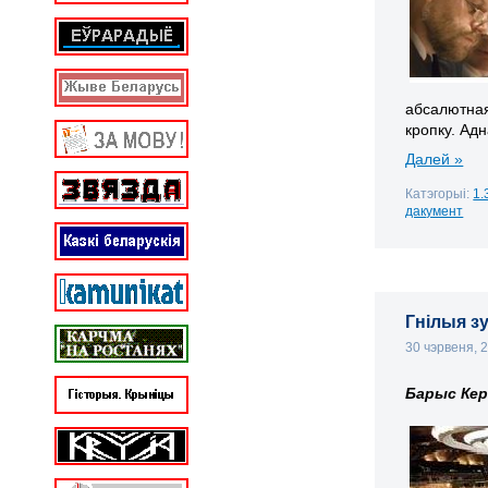
абсалютная
кропку. Ад
Далей »
Катэгорыі:
1.
дакумент
Гнілыя зу
30 чэрвеня, 
Барыс Кер