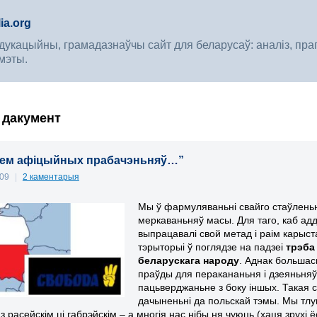
ia.org
укацыйны, грамадазнаўчы сайт для беларусаў: аналіз, прагноз
мэты.
м дакумент
уем афіцыйных прабачэньняў…”
009
|
2 каментарыя
Мы ў фармуляваньні свайго стаўленьн
меркаваньняў масы. Для таго, каб адд
выпрацавалі свой метад і раім карыст
тэрыторыі ў
поглядзе на падзеі
трэба
беларускага народ
у
. Аднак большас
праўд
ы для перакананьня і дзеяньня
пацьверджаньне з боку іншых. Такая 
дачыненьні да польскай тэмы. Мы тлу
і з расейскім ці габрэйскім
– а м
ногія нас
нібы
ня чуюць (хаця зрухі 