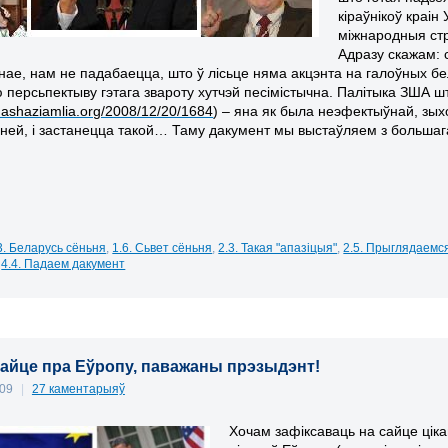
кіраўнікоў краі
міжнародныя стру
Адразу скажам: с
зінае, нам не падабаецца, што ў лісьце няма акцэнта на галоўных б
 персьпектыву гэтага звароту хутчэй песімістычна. Палітыка ЗША 
/nashaziamlia.org/2008/12/20/1684
) – яна як была неэфектыўнай, зых
ней, і застанецца такой… Таму дакумент мы выстаўляем з большага
3. Беларусь сёньня
,
1.6. Сьвет сёньня
,
2.3. Такая "апазіцыя"
,
2.5. Прыглядаемс
,
4.4. Падаем дакумент
айце пра Еўропу, паважаны прэзыдэнт!
009
|
27 каментарыяў
Хочам зафіксаваць на сайце ціка