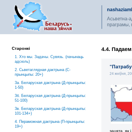
nashaziaml
Асьветна-ад
праграмы, 
Старонкі
4.4. Падае
1. Хто мы. Задачы. Сувязь. (пачынаць
адсюль)
“Патраб
2. Сьветаглядная дактрына (С-
24 жніўня, 2
прынцыпы: 20+)
3a. Беларуская дактрына (Д-прынцыпы:
1-50)
3б. Беларуская дактрына (Д-прынцыпы:
51-100)
3в. Беларуская дактрына (Д-прынцыпы:
101-134+)
4. Пераможная дактрына (П-прынцыпы:
19+)
зацята, як 