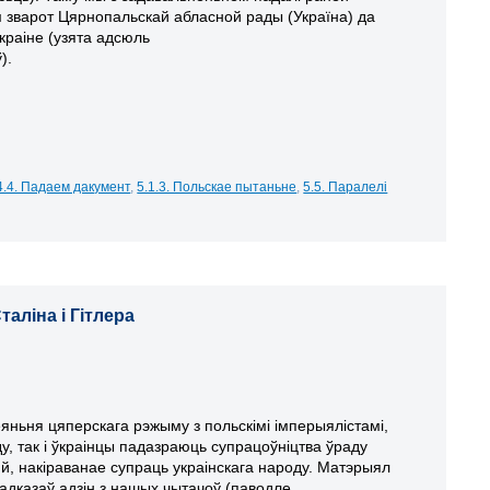
 зварот
Цярнопальска
й
абласн
ой
рад
ы (Україна)
да
краіне (узята адсюль
ў
).
4.4. Падаем дакумент
,
5.1.3. Польскае пытаньне
,
5.5. Паралелі
аліна і Гітлера
ньня цяперскага рэжыму з польскімі імперыялістамі,
у, так і ўкраінцы падазраюць супрацоўніцтва ўраду
, накіраванае супраць украінскага народу. Матэрыял
падказаў адзін з нашых чытачоў (паводле