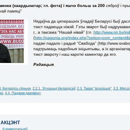
авенка
(каардынатар; гл. фота) і яшчэ больш за 200
сяброў і пры
ай памяці”
Нядаўна да цяперашніх ўладаў Беларусі быў дасла
тэкст падаецца ніжэй. Гэты зварот быў надрукава
г., а таксама “Нашай нівай” (гл.
http://www.nn.by/i
(
http://pagonia.org/index.php?option=com_content
падзеі падало і радыё “Свабода” (
http://www.svabo
падтрымаць падобныя ініцыятывы, а іх арганізат
тэкст звароту і наш кароткі каментар да яго.
Рэдакцыя
.
3. Беларусь сёньня
,
2.2.1. Этнацыд беларусаў
,
2.3. Такая "апазіцыя"
,
3.3. Мяс
ыю
,
4.4. Падаем дакумент
 АКЦЭНТ
|
6 каментарыяў