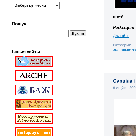
ніжэй.
Пошук
Рэдакцыя
.
Далей »
Катэгорыі:
1.
Змаганьне з
Іншыя сайты
Сурвіла 
6 жніўня, 20