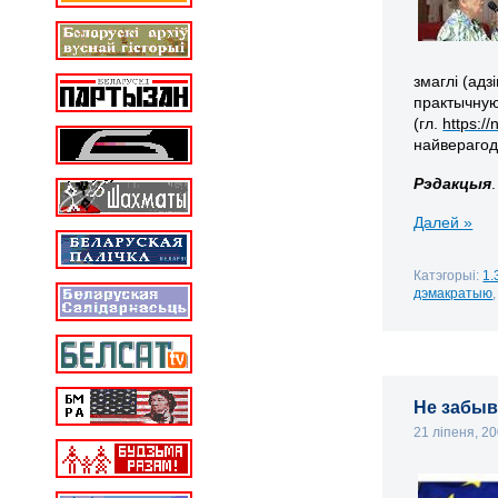
змаглі (ад
практычную
(гл.
https:/
найверагод
Рэдакцыя
.
Далей »
Катэгорыі:
1.
дэмакратыю
Не забыв
21 ліпеня, 2