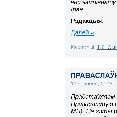
час чэмпіянату
Іран.
Рэдакцыя
.
Далей »
Катэгорыі:
1.6. Сь
ПРАВАСЛАЎ
13 чэрвеня, 2006
|
Прадстаўляем я
Праваслаўную 
МП). На гэты 