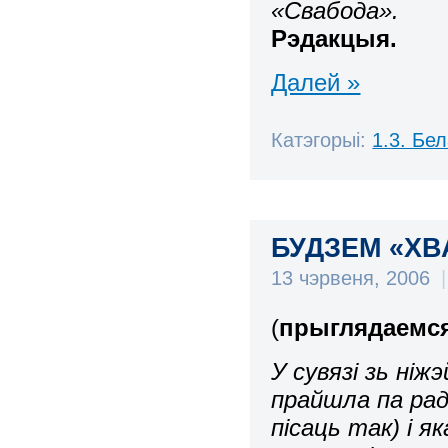
«Свабода».
Рэдакцыя.
Далей »
Катэгорыі:
1.3. Бе
БУДЗЕМ «ХВ
13 чэрвеня, 2006
|
(
прыглядаемся
У сувязі зь ні
прайшла па рады
пісаць так) і 