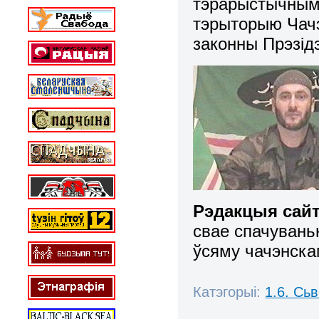
тэрарыстычнымі
тэрыторыю Чачэ
законны Прэзід
Рэдакцыя сай
свае спачувань
ўсяму чачэнска
Катэгорыі:
1.6. Сь