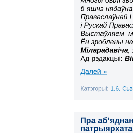
Многія былі зь
б яшчэ нядаўна
Праваслаўнай 
і Рускай Права
Выстаўляем ма
Ён зроблены н
Міларадавіча
,
Ад рэдакцыі:
Ві
Далей »
Катэгорыі:
1.6. Сь
Пра аб’ядна
патрыярхат