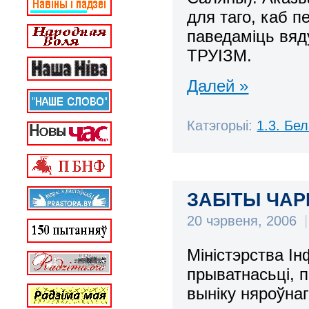
для таго, каб 
паведаміць вя
ТРУІЗМ.
Далей »
Катэгорыі:
1.3. Бе
ЗАБІТЫ ЧАР
20 чэрвеня, 2006
|
Міністэрства І
прыватнасьці, 
выніку няроўнаг