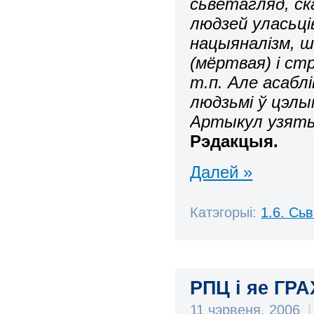
сьветагляд, ск
людзей уласьці
нацыяналізм, ш
(мёртвая) і ст
т.п. Але асаблі
людзьмі ў цэлы
Артыкул узяты 
Рэдакцыя.
Далей »
Катэгорыі:
1.6. Сь
РПЦ і яе ГРА
11 чэрвеня, 2006
|