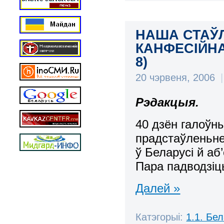
НАША СТАЎЛ
КАНФЕСІЙНА
8)
20 чэрвеня, 2006
|
Рэдакцыя.
40 дзён галоўн
прадстаўленьне
ў Беларусі й аб
Пара падводзіць
Далей »
Катэгорыі:
1.1. Бе