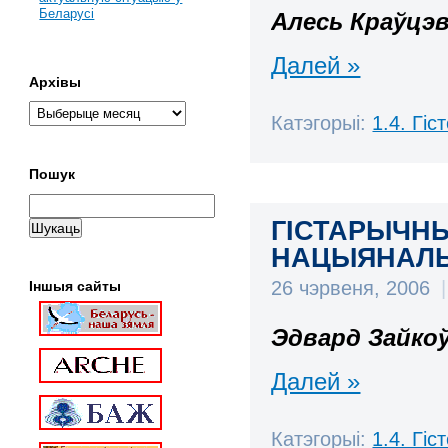
Беларусі
Алесь Краўцэв
Далей »
Архівы
Катэгорыі:
1.4. Гі
Пошук
ГІСТАРЫЧН
НАЦЫЯНАЛЬН
26 чэрвеня, 2006
|
Іншыя сайты
Эдвард Зайкоў
Далей »
Катэгорыі:
1.4. Гі