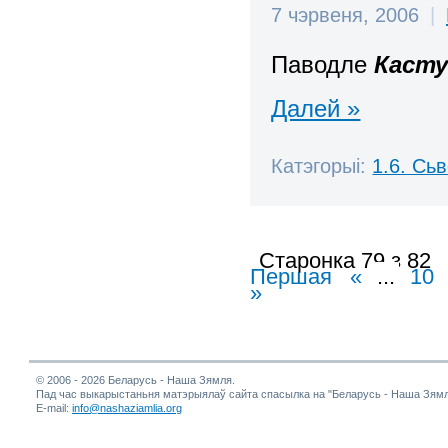
7 чэрвеня, 2006
|
Паводле
Касту
Далей »
Катэгорыі:
1.6. Сь
Старонка 79 з 82
Першая
«
...
10
»
© 2006 - 2026 Беларусь - Наша Зямля.
Пад час выкарыстаньня матэрыялаў сайта спасылка на "Беларусь - Наша Зямл
E-mail:
info@nashaziamlia.org