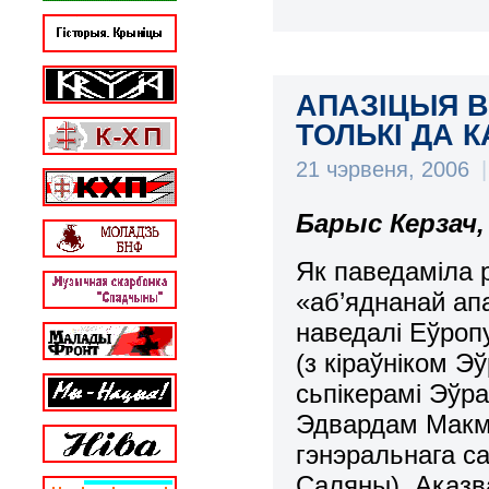
АПАЗІЦЫЯ 
ТОЛЬКІ ДА К
21 чэрвеня, 2006
|
Барыс Керзач,
Як паведаміла 
«аб’яднанай апа
наведалі Еўроп
(з кіраўніком Э
сьпікерамі Эўр
Эдвардам Макмі
гэнэральнага с
Саляны). Аказва