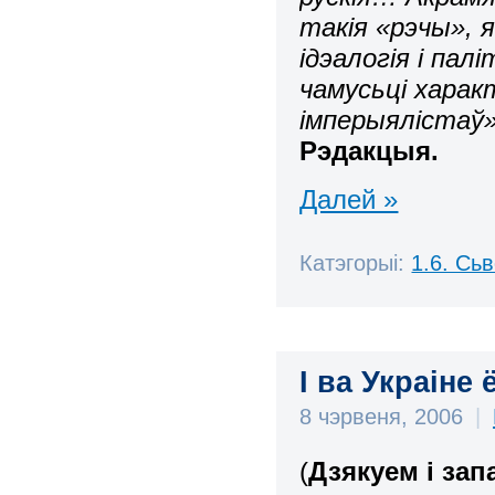
такія «рэчы», 
ідэалогія і па
чамусьці харак
імперыялістаў»
Рэдакцыя.
Далей »
Катэгорыі:
1.6. Сь
І ва Украін
8 чэрвеня, 2006
|
(
Дзякуем і зап