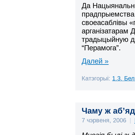
Да Нацыянальна
прадпрыемства 
своеасаблівы «
арганізатарам 
традыцыйную дл
“Перамога”.
Далей »
Катэгорыі:
1.3. Бе
Чаму ж аб’я
7 чэрвеня, 2006
|