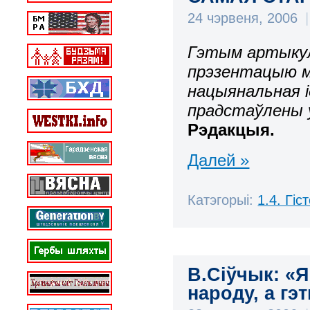
24 чэрвеня, 2006
|
Гэтым артыку
прэзентацыю м
нацыянальная ід
прадстаўлены 
Рэдакцыя.
Далей »
Катэгорыі:
1.4. Гі
В.Сіўчык: «Я
народу, а г