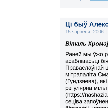
Ці быў Алек
15 чэрвеня, 2006
|
Віталь Хрома
Раней мы ўжо р
асаблівасьці бі
Праваслаўнай ц
мітрапаліта Сма
(Гундзяева), я
рэгулярна мільг
(https://nashazi
сеціва запоўне