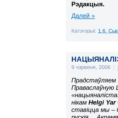
Рэдакцыя.
Далей »
Катэгорыі:
1.6. Сь
НАЦЫЯНАЛІЗ
9 чэрвеня, 2006
|
Прадстаўляем 
Праваслаўную Ц
«нацыяналіста»
нікам
Helgi Yar
ставіцца мы – 
рускія… Акрам