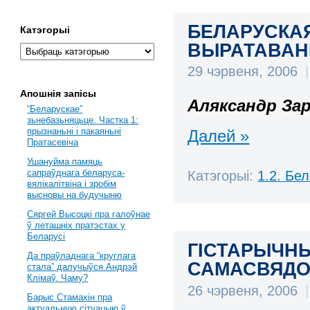
БЕЛАРУСКА
Катэгорыі
ВЫРАТАВАНН
29 чэрвеня, 2006
|
Апошнія запісы
Аляксандр За
“Беларускае”
зьнебазьняцьце. Частка 1:
прызнаньні і пакаяньні
Далей »
Пратасевіча
Ушануйма памяць
сапраўднага беларуса-
Катэгорыі:
1.2. Бе
вялікалітвіна і зробім
высновы на будучыню
Сяргей Высоцкі пра галоўнае
ў леташніх пратэстах у
Беларусі
ГІСТАРЫЧН
Да праўладнага “круглага
САМАСВЯДОМ
стала” далучыўся Андрэй
Клімаў. Чаму?
26 чэрвеня, 2006
|
Барыс Стамахін пра
актуальную сітуацыю ў