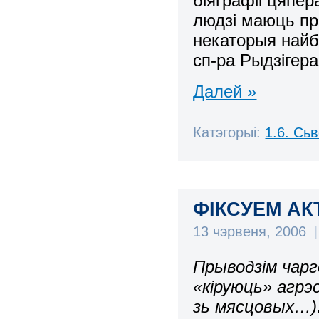
біяграфіі цяпер
людзі маюць пр
некаторыя найб
сп-ра Рыдзігера
Далей »
Катэгорыі:
1.6. Сь
ФІКСУЕМ АК
13 чэрвеня, 2006
|
Прыводзім чарг
«кіруюць» агрэ
зь мясцовых…)