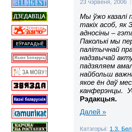
23 чэрвеня, 2006
|
Мы ўжо казалі 
такіх асоб, як 
адносіны – гэта
Паколькі мы пе
палітычнай пран
надзвычай акт
падзяляем ама
найбольш важны
якое ён даў ме
канферэнцы. Ус
Рэдакцыя.
Далей »
Катэгорыі:
1.3. Бе