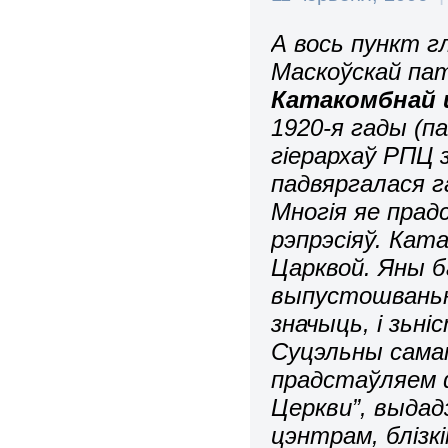
А вось пункт г
Маскоўскай пат
Катакомбнай 
1920-я гады (п
гіерархаў РПЦ 
падвяргалася г
Многія яе прадс
рэпрэсіяў. Кат
Царквой. Яны б
выпустошваньн
значыць, і зьні
Суцэльны сама
прадстаўляем 
Церкви”, выдад
цэнтрам, блізк