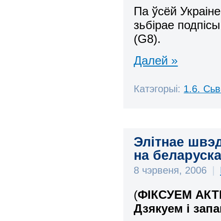
Па ўсёй Украіне
зьбірае подпісы
(G8).
Далей »
Катэгорыі:
1.6. Сь
Элітнае швэд
на беларуск
8 чэрвеня, 2006
|
(
ФІКСУЕМ АКТ
Дзякуем і запа