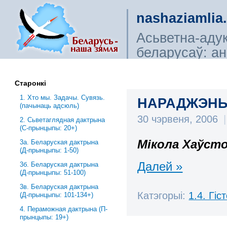
nashaziamlia
Асьветна-аду
беларусаў: ана
сьветагляды, і
Старонкі
1. Хто мы. Задачы. Сувязь.
НАРАДЖЭНЬ
(пачынаць адсюль)
30 чэрвеня, 2006
|
2. Сьветаглядная дактрына
(С-прынцыпы: 20+)
Мікола Хаўсто
3a. Беларуская дактрына
(Д-прынцыпы: 1-50)
Далей »
3б. Беларуская дактрына
(Д-прынцыпы: 51-100)
3в. Беларуская дактрына
Катэгорыі:
1.4. Гі
(Д-прынцыпы: 101-134+)
4. Пераможная дактрына (П-
прынцыпы: 19+)