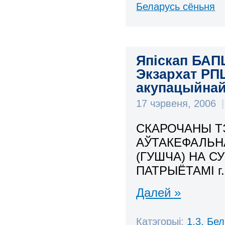
Беларусь сёньня
Япіскап БАПЦ
Экзархат РП
акупацыйна
17 чэрвеня, 2006
|
СКАРОЧАНЫ Т
АЎТАКЕФАЛЬН
(ГУШЧА) НА С
ПАТРЫЁТАМІ г
Далей »
Катэгорыі:
1.3. Бе