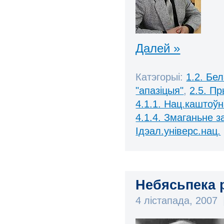
Далей »
Катэгорыі:
1.2. Бе
"апазіцыя"
,
2.5. П
4.1.1. Нац.каштоўн
4.1.4. Змаганьне 
Ідэал.універс.нац.
Небясьпека 
4 лістапада, 2007