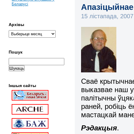
Беларусі
Апазіцыйнае
15 лістапада, 200
Архівы
Пошук
Сваё крытычнае
Іншыя сайты
выказвае наш у
палітычны ўця
раней, робіць ё
мастацкай ман
Рэдакцыя
.