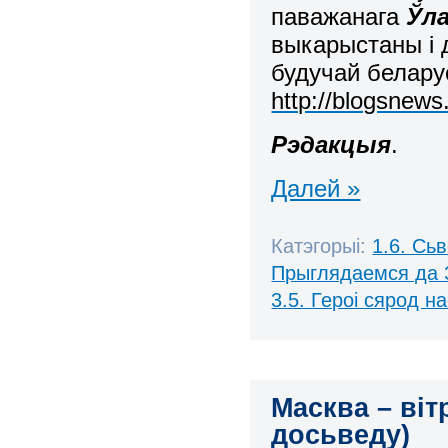
паважанага
Ўла
выкарыстаны і 
будучай белару
http://blogsnews
Рэдакцыя
.
Далей »
Катэгорыі:
1.6. Сь
Прыглядаемся да 
3.5. Героі сярод н
Масква – віт
досьведу)