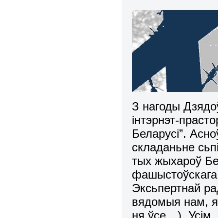
З нагоды Дзядо
інтэрнэт-прасто
Беларусі”. Асно
складаньне сьпі
тых жыхароў Бе
фашыстоўскага т
Эксьпертнай ра
вядомыя нам, я
ня ўсе…). Усім,