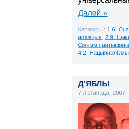
універсальны
Далей »
Катэгорыі:
1.6. Сь
апазіцыя
,
2.9. Цык
Сіянізм і антысіяні
4.2. Нацыяналізмы
Д’ЯБЛЫ
7 лістапада, 2007