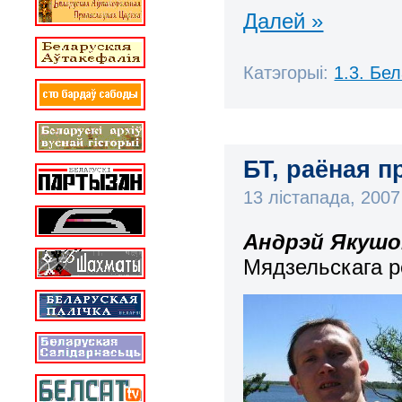
Далей »
Катэгорыі:
1.3. Бе
БТ, раёная п
13 лістапада, 200
Андрэй Якуш
Мядзельскага р