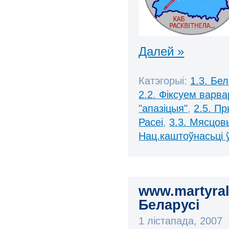
Далей »
Катэгорыі:
1.3. Бе
2.2. Фіксуем варв
"апазіцыя"
,
2.5. П
Расеі
,
3.3. Мясцов
Нац.каштоўнасьці 
www.martyra
Беларусі
1 лістапада, 2007