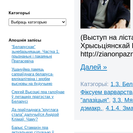
Катэгорыі
(Выступ на ліс
Апошнія запісы
Хрысьціянскай 
“Беларускае”
зьнебазьняцьце. Частка 1:
http://zianonpaz
прызнаньні і пакаяньні
Пратасевіча
Далей »
Ушануйма памяць
сапраўднага беларуса-
вялікалітвіна і зробім
Катэгорыі:
1.3. Бе
высновы на будучыню
Фіксуем варварств
Сяргей Высоцкі пра галоўнае
ў леташніх пратэстах у
"апазіцыя"
,
3.3. М
Беларусі
дэмакр.
,
4.1.4. Зм
Да праўладнага “круглага
стала” далучыўся Андрэй
Клімаў. Чаму?
Барыс Стамахін пра
актуальную сітуацыю ў