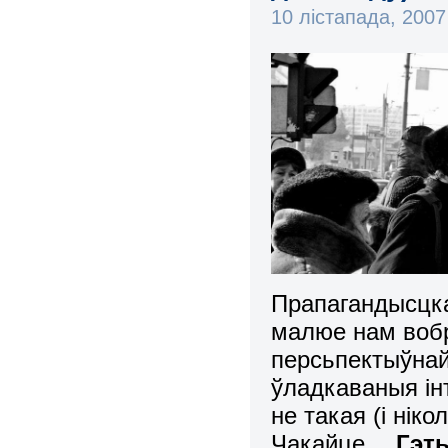
10 лістапада, 200
Прапагандысцк
малюе нам вобра
персьпектыўнай
ўладкаваныя ін
не такая (і ніко
Чакайце…
Гэт