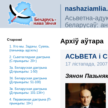
nashaziamlia
Асьветна-аду
беларусаў: ана
сьветагляды, і
Архіў аўтара
Старонкі
1. Хто мы. Задачы. Сувязь.
(пачынаць адсюль)
АСЬВЕТА і СІ
2. Сьветаглядная дактрына
(С-прынцыпы: 20+)
17 лістапада, 200
3a. Беларуская дактрына
(Д-прынцыпы: 1-50)
Зянон Пазьня
3б. Беларуская дактрына
(Д-прынцыпы: 51-100)
3в. Беларуская дактрына
(Д-прынцыпы: 101-134+)
4. Пераможная дактрына (П-
прынцыпы: 19+)