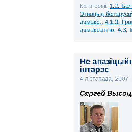
Катэгорыі:
1.2. Бе
Этнацыд беларуса
дэмакр.
,
4.1.3. Гр
дэмакратыю
,
4.3.
Не апазіцый
інтарэс
4 лістапада, 2007
Сяргей Высоц