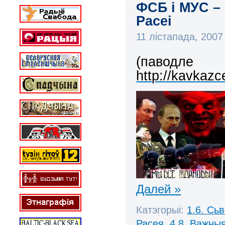
ФСБ і МУС –
Расеі
11 лістапада, 200
(паводле
http://kavkaz
Далей »
Катэгорыі:
1.6. Сь
Расея
,
4.8. Важны