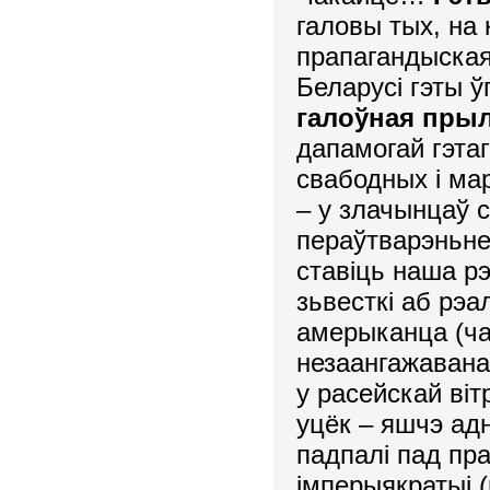
галовы тых, на
прапагандыская
Беларусі гэты 
галоўная прыл
дапамогай гэта
свабодных і ма
– у злачынцаў 
пераўтварэньне,
ставіць наша р
зьвесткі аб рэ
амерыканца (ча
незаангажавана
у расейскай віт
уцёк – яшчэ ад
падпалі пад пр
імперыякратыі 