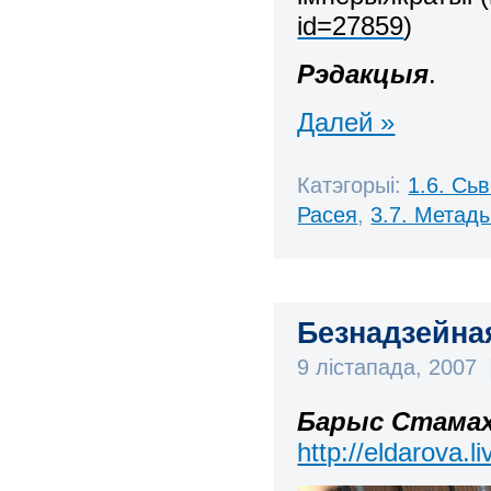
id=27859
)
Рэдакцыя
.
Далей »
Катэгорыі:
1.6. Сь
Расея
,
3.7. Метад
Безнадзейна
9 лістапада, 2007
Барыс Стамах
http://eldarova.