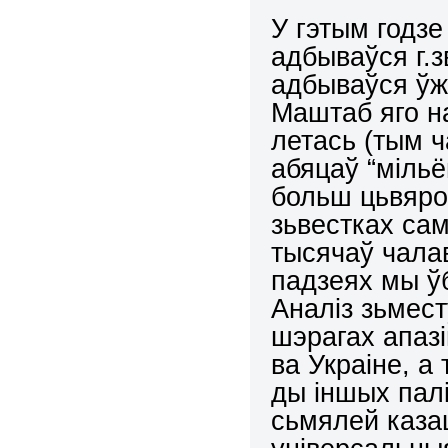
У гэтым годзе
адбываўся г.
адбываўся ўжо
Маштаб яго н
летась (тым ч
абяцаў “мільё
больш цьвяроз
зьвестках сам
тысячаў чалав
падзеях мы ў
Аналіз зьмест
шэрагах апазі
ва Украіне, а
ды іншых пал
сьмялей каза