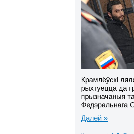
Крамлёўскі лял
рыхтуецца да г
прызначаныя т
Федэральнага С
Далей »