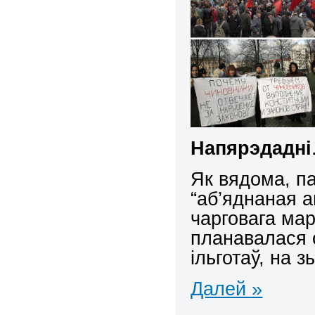
Напярэдадні
Як вядома, п
“аб’яднаная 
чарговага мар
планавалася 
ільготаў, на 
Далей »