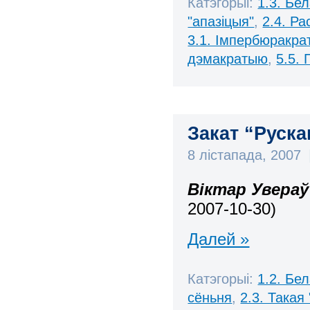
Катэгорыі:
1.3. Бе
"апазіцыя"
,
2.4. Ра
3.1. Імпербюракра
дэмакратыю
,
5.5.
Закат “Руска
8 лістапада, 2007
Віктар Увераў
2007-10-30)
Далей »
Катэгорыі:
1.2. Бе
сёньня
,
2.3. Такая