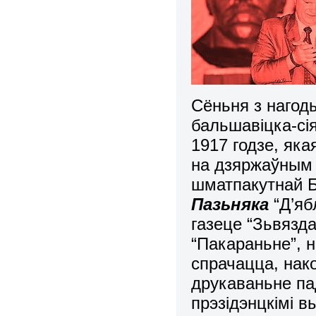
Сёньня з нагоды
бальшавіцка-сія
1917 годзе, як
на дзяржаўным 
шматпакутнай Б
Пазьняка
“Д’я
газеце “Зьвязда
“Пакараньне”, 
спрачацца, нак
друкаваньне па
прэзідэнцкімі в