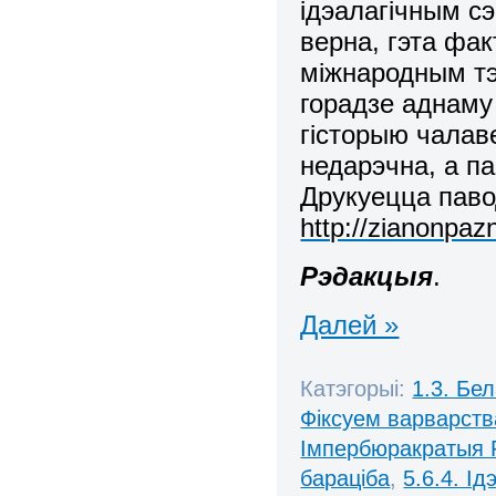
ідэалагічным сэ
верна, гэта фак
міжнародным тэ
горадзе аднаму 
гісторыю чалав
недарэчна, а п
Друкуецца пав
http://zianonpazn
Рэдакцыя
.
Далей »
Катэгорыі:
1.3. Бе
Фіксуем варварств
Імпербюракратыя 
бараціба
,
5.6.4. І