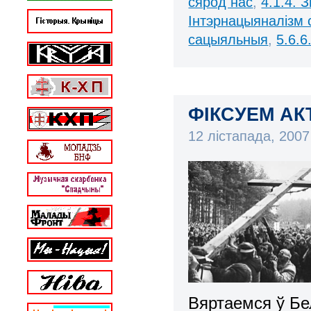
сярод нас
,
4.1.4. 
Інтэрнацыяналізм 
сацыяльныя
,
5.6.6
ФІКСУЕМ АК
12 лістапада, 200
Вяртаемся ў Бе