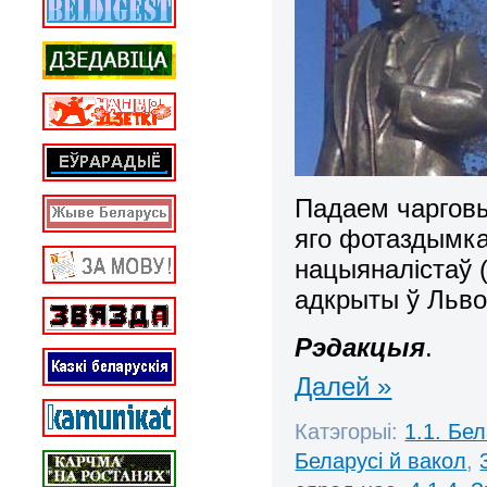
Падаем чаргов
яго фотаздымкам
нацыяналістаў 
адкрыты ў Льво
Рэдакцыя
.
Далей »
Катэгорыі:
1.1. Бе
Беларусі й вакол
,