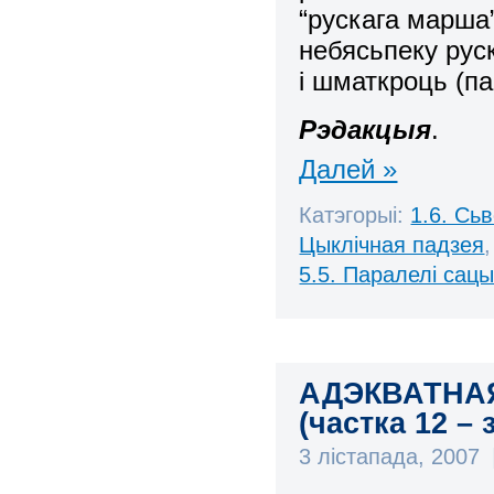
“рускага марша
небясьпеку рус
і шматкроць (п
Рэдакцыя
.
Далей »
Катэгорыі:
1.6. Сь
Цыклічная падзея
5.5. Паралелі сац
АДЭКВАТНА
(частка 12 – 
3 лістапада, 2007