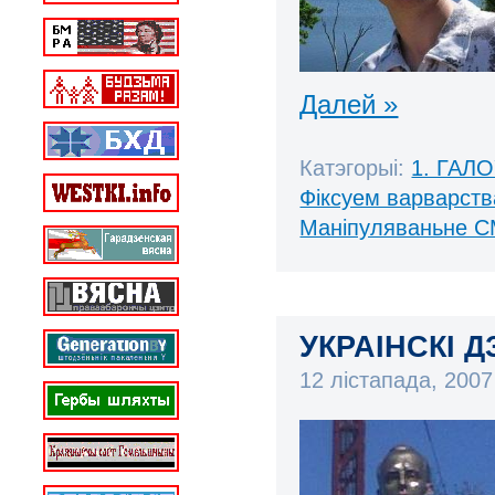
Далей »
Катэгорыі:
1. ГАЛ
Фіксуем варварств
Маніпуляваньне С
УКРАІНСКІ Д
12 лістапада, 200