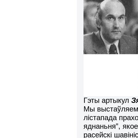
Гэты артыкул
З
Мы выстаўляем я
лістапада прах
яднаньня”, яко
расейскі шавіні