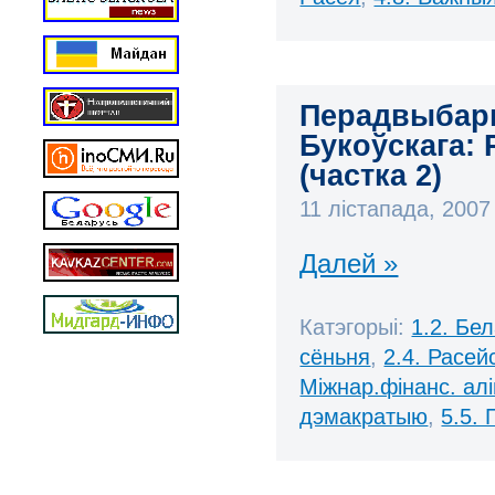
Перадвыбарн
Букоўскага:
(частка 2)
11 лістапада, 200
Далей »
Катэгорыі:
1.2. Бе
сёньня
,
2.4. Расей
Міжнар.фінанс. алі
дэмакратыю
,
5.5.