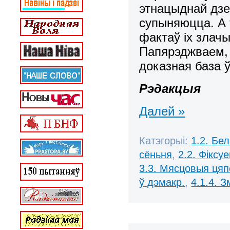
этнацыднай дзе
супыняюцца. А 
фактаў іх злачы
Папярэджваем, 
доказная база 
Рэдакцыя
Далей »
Катэгорыі:
1.2. Бе
сёньня
,
2.2. Фіксу
3.3. Мясцовыя ця
ў дэмакр.
,
4.1.4. 