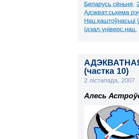
Беларусь сёньня
,
Адэкват.сьхема рэ
Нац.каштоўнасьці 
Ідэал.універс.нац.
АДЭКВАТНА
(частка 10)
2 лістапада, 2007
Алесь Астроў