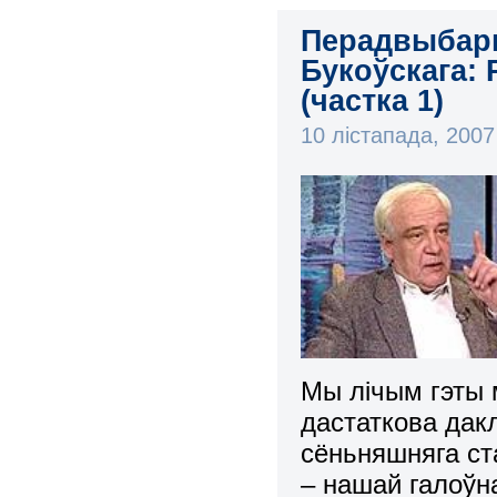
Перадвыбарн
Букоўскага:
(частка 1)
10 лістапада, 200
Мы лічым гэты 
дастаткова дак
сёньняшняга ст
– нашай галоўн