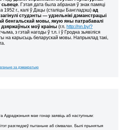
ў сьвеце
. Гэтая дата была абраная ў знак памяці
а 1952 г., калі ў Дацы (сталіцы Бангладэш)
ад
загінулі студэнты — удзельнікі дэманстрацыі
най бенгальскай мовы, якую яны патрабавалі
 дзяржаўных моў краіны
(гл.
http://nn.by/?
гчыма, з гэтай нагоды ў т.л. і ў Гродна зьявіліся
ты на карысьць беларускай мовы. Напрыклад такі,
та.
маганьне за дэмакратыю
га Адраджэньня мае гонар заявіць аб наступным:
мітэт разгледзеў пытаньне аб сімвалах. Былі прынятыя