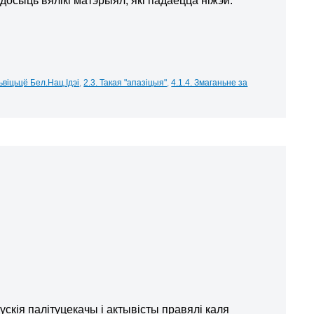
осыць вялікі матэрыял, які падаецца ніжэй.
зьвіцьцё Бел.Нац.Ідэі
,
2.3. Такая "апазіцыя"
,
4.1.4. Змаганьне за
рускія палітуцекачы і актывісты правялі каля