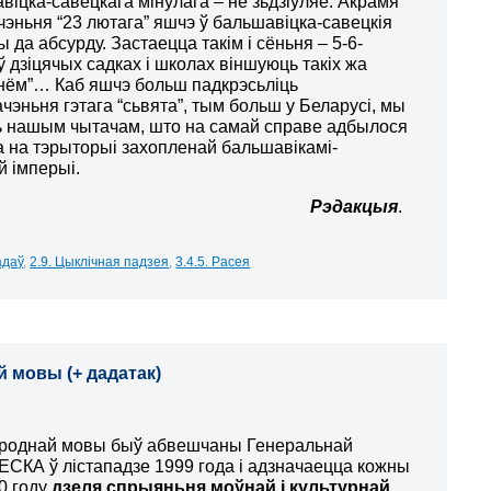
іцка-савецкага мінулага – не зьдзіўляе. Акрамя
чэньня “23 лютага” яшчэ ў бальшавіцка-савецкія
да абсурду. Застаецца такім і сёньня – 5-6-
ў дзіцячых садках і школах віншуюць такіх жа
 днём”… Каб яшчэ больш падкрэсьліць
чэньня гэтага “сьвята”, тым больш у Беларусі, мы
 нашым чытачам, што на самай справе адбылося
а на тэрыторыі захопленай бальшавікамі-
й імперыі.
Рэдакцыя
.
адаў
,
2.9. Цыклічная падзея
,
3.4.5. Расея
 мовы (+ дадатак)
 роднай мовы быў абвешчаны Генеральнай
КА ў лістападзе 1999 года і адзначаецца кожны
00 году
дзеля спрыяньня моўнай і культурнай