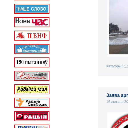
Катэгорыі:
1.
Заява ар
16 лютага, 2