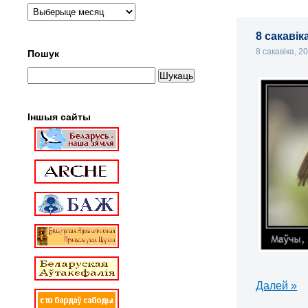
8 сакаві
8 сакавіка, 2
Пошук
Іншыя сайты
Далей »