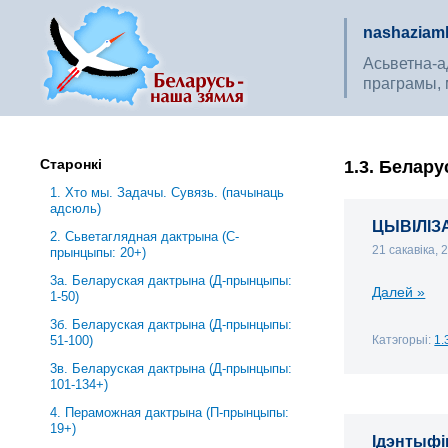
nashaziaml
Асьветна-ад
праграмы, 
Старонкі
1.3. Белар
1. Хто мы. Задачы. Сувязь. (пачынаць
адсюль)
ЦЫВІЛІЗ
2. Сьветаглядная дактрына (С-
21 сакавіка,
прынцыпы: 20+)
3a. Беларуская дактрына (Д-прынцыпы:
Далей »
1-50)
3б. Беларуская дактрына (Д-прынцыпы:
Катэгорыі:
1.
51-100)
3в. Беларуская дактрына (Д-прынцыпы:
101-134+)
4. Пераможная дактрына (П-прынцыпы:
19+)
Ідэнтыфі