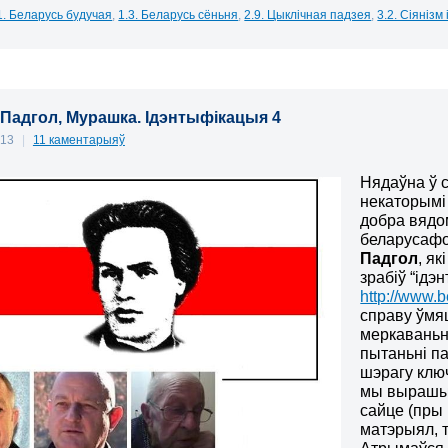
1. Беларусь будучая
,
1.3. Беларусь сёньня
,
2.9. Цыклічная падзея
,
3.2. Сіянізм
 Падгол, Мурашка. Ідэнтыфікацыя 4
013
|
11 каментарыяў
Нядаўна ў с
некаторымі 
добра вядо
беларусафо
Падгол
, як
зрабіў “ід
http://www.b
справу ўм
меркаваньня
пытаньні п
шэрагу клю
мы вырашыл
сайце (пры
матэрыял, т