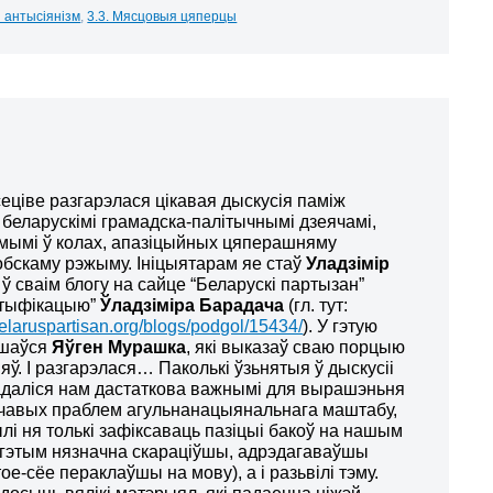
 і антысіянізм
,
3.3. Мясцовыя цяперцы
еціве разгарэлася цікавая дыскусія паміж
беларускімі грамадска-палітычнымі дзеячамі,
мымі ў колах, апазіцыйных цяперашняму
бскаму рэжыму. Ініцыятарам яе стаў
Уладзімір
і ў сваім блогу на сайце “Беларускі партызан”
энтыфікацыю”
Ўладзіміра Барадача
(гл. тут:
elaruspartisan.org/blogs/podgol/15434/
). У гэтую
яшаўся
Яўген Мурашка
, які выказаў сваю порцыю
ў. І разгарэлася… Паколькі ўзьнятыя ў дыскусіі
адаліся нам дастаткова важнымі для вырашэньня
чавых праблем агульнанацыянальнага маштабу,
і ня толькі зафіксаваць пазіцыі бакоў на нашым
 гэтым нязначна скараціўшы, адрэдагаваўшы
ое-сёе пераклаўшы на мову), а і разьвілі тэму.