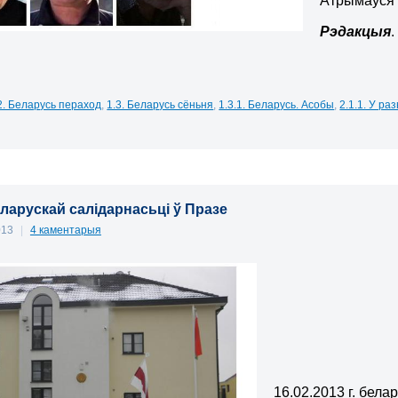
Атрымаўся д
Рэдакцыя
.
2. Беларусь пераход
,
1.3. Беларусь сёньня
,
1.3.1. Беларусь. Асобы
,
2.1.1. У ра
ларускай салідарнасьці ў Празе
013
|
4 каментарыя
16.02.2013 г. бела