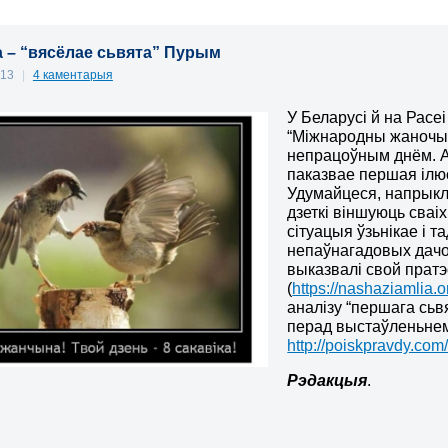
ка – “вясёлае сьвята” Пурым
013
|
4 каментарыя
У Беларусі й на Расе
“Міжнародны жаночы 
непрацоўным днём. Ак
паказвае першая ілю
Удумайцеся, напрыкла
дзеткі віншуюць сваі
сітуацыя ўзьнікае і т
непаўнагадовых дачо
выказвалі свой пратэ
(
https://nashaziamlia.
аналізу “першага сь
перад выстаўленьнем 
http://poiskpravdy.com
Рэдакцыя
.