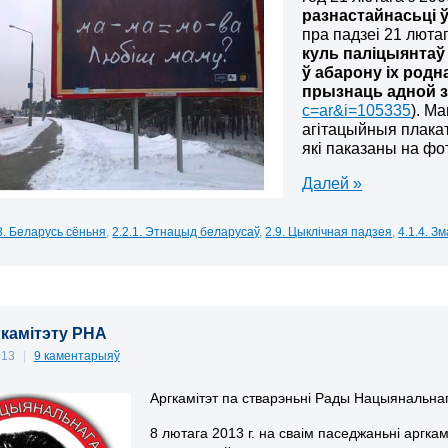
разнастайнасьці 
пра падзеі 21 лютаг
куль паліцыянтаў 
ў абарону іх род
прызнаць адной з
c=ar&i=105335
). Ма
агітацыйныя плака
які паказаны на фо
Далей »
3. Беларусь сёньня
,
2.2.1. Этнацыд беларусаў
,
2.9. Цыклічная падзея
,
4.1.4. З
гкамітэту РНА
013
|
9 каментарыяў
Аргкамітэт па стварэньні Рады Нацыянальна
8 лютага 2013 г. на сваім паседжаньні аргка