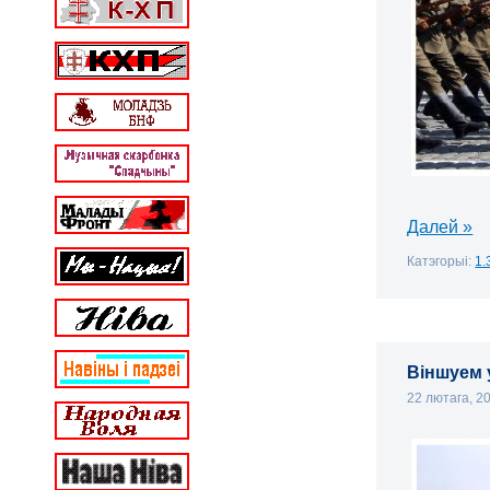
Далей »
Катэгорыі:
1.
Віншуем 
22 лютага, 2