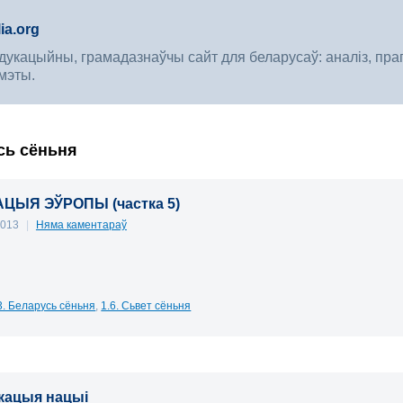
ia.org
укацыйны, грамадазнаўчы сайт для беларусаў: аналіз, прагноз
мэты.
усь сёньня
АЦЫЯ ЭЎРОПЫ (частка 5)
 2013
|
Няма каментараў
3. Беларусь сёньня
,
1.6. Сьвет сёньня
кацыя нацыі