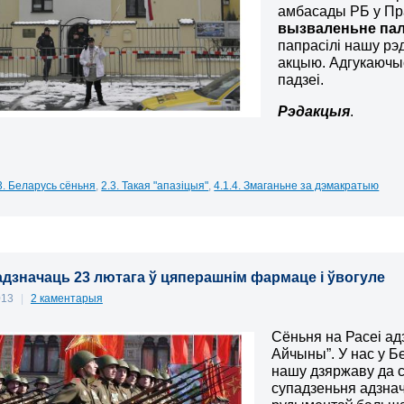
амбасады РБ у Пр
вызваленьне пал
папрасілі нашу р
акцыю. Адгукаючыс
падзеі.
Рэдакцыя
.
3. Беларусь сёньня
,
2.3. Такая "апазіцыя"
,
4.1.4. Змаганьне за дэмакратыю
 адзначаць 23 лютага ў цяперашнім фармаце і ўвогуле
013
|
2 каментарыя
Сёньня на Расеі ад
Айчыны”. У нас у Б
нашу дзяржаву да с
супадзеньня адзначэ