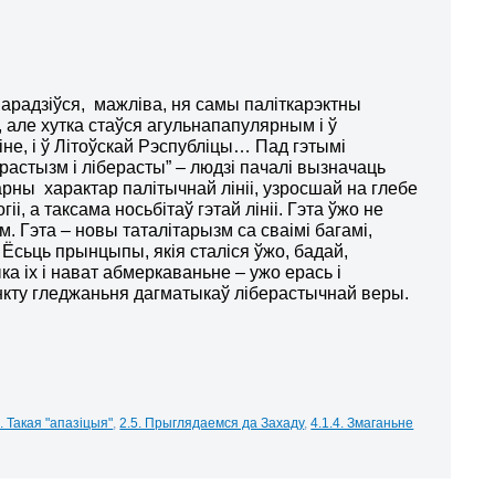
нарадзіўся, мажліва, ня самы паліткарэктны
, але хутка стаўся агульнапапулярным і ў
аіне, і ў Літоўскай Рэспубліцы… Пад гэтымі
ерастызм і ліберасты” – людзі пачалі вызначаць
арны характар палітычнай лініі, узросшай на глебе
іі, а таксама носьбітаў гэтай лініі. Гэта ўжо не
м. Гэта – новы таталітарызм са сваімі багамі,
 Ёсьць прынцыпы, якія сталіся ўжо, бадай,
ка іх і нават абмеркаваньне – ужо ерась і
нкту гледжаньня дагматыкаў ліберастычнай веры.
3. Такая "апазіцыя"
,
2.5. Прыглядаемся да Захаду
,
4.1.4. Змаганьне