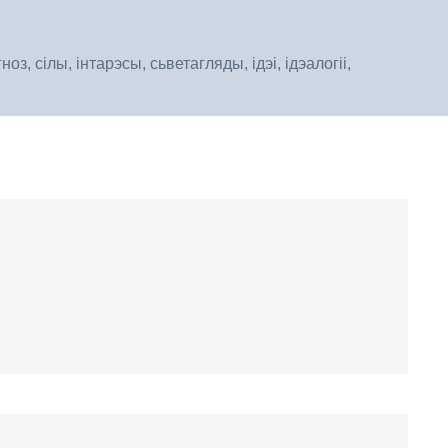
, сілы, інтарэсы, сьветагляды, ідэі, ідэалогіі,