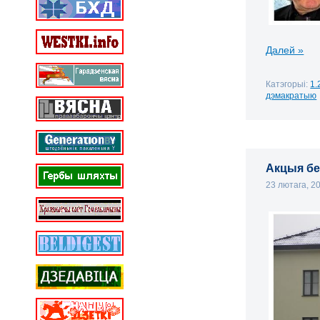
Далей »
Катэгорыі:
1.
дэмакратыю
Акцыя бе
23 лютага, 2