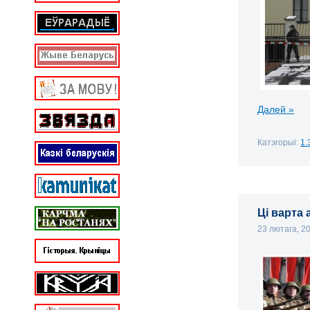
Далей »
Катэгорыі:
1.
Ці варта
23 лютага, 2