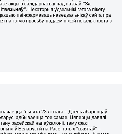
азе акцыю салідарнасьці пад назвай
“За
ітвязьняў”
. Некаторыя ўдзельнікі гэтага пікету
эдакцыю паінфармаваць наведвальнікаў сайта пра
я на гэтую просьбу, падаем ніжэй некалькі фота з
значаецца “сьвята 23 лютага – Дзень абаронцаў
еларусі адбываецца тое самае. Цяперцы давялі
тану расейскай напаўкалоніі, таму факт
ньня ў Беларусі й на Расеі гэтых “сьвятаў” –