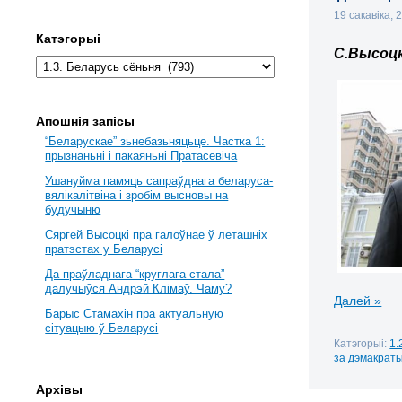
19 сакавіка,
Катэгорыі
С.Высоцк
Апошнія запісы
“Беларускае” зьнебазьняцьце. Частка 1:
прызнаньні і пакаяньні Пратасевіча
Ушануйма памяць сапраўднага беларуса-
вялікалітвіна і зробім высновы на
будучыню
Сяргей Высоцкі пра галоўнае ў леташніх
пратэстах у Беларусі
Да праўладнага “круглага стала”
далучыўся Андрэй Клімаў. Чаму?
Далей »
Барыс Стамахін пра актуальную
сітуацыю ў Беларусі
Катэгорыі:
1.
за дэмакрат
Архівы