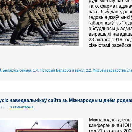
рудыментаў бальшав
таго, фармат адзна
часы быў даведзены 
гадовыя дзяўчынкі 
“абаронцаў” зь “іх
абсурднасьць адзна
вырашылі нагадаць
23 лютага 1918 год
сіяністамі расейска
3. Беларусь сёньня
,
1.4. Гісторыя Беларусі й вакол
,
2.2. Фіксуем варварства ўл
усіх наведвальнікаў сайта зь Міжнародным днём роднай
013
|
3 каментарыя
Міжнародны дзень
канферэнцыяй ЮНЕС
год 21 лютага з 20