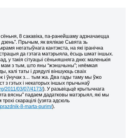
і сёньня, 8 сакавіка, па-ранейшаму адзначаецца
дзень”. Прычым, як вялікае Сьвята зь
рамя негатыўнага кантэкста, на які іранічна
страцыя да гэтага матэрыяла, ёсьць шмат іншых.
д, у такія сітуацыі сёньняшняга дню: маленькія
х мам з тым, што яны “жэншчыны”; няёмкая
ады, калі таты і дзядулі віншуюць сваіх
к і ўнучак з… тым жа. Два гады таму мы ўжо
ст з гэтых і некаторых іншых прычынаў
org/2011/03/07/4173/
). У разьвіцьцё крытычнага
вята вясны” падаем дадатковы матэрыял, які мы
трохі скарацілі (узята адсюль
/prazdnik-8-marta-purim/
).