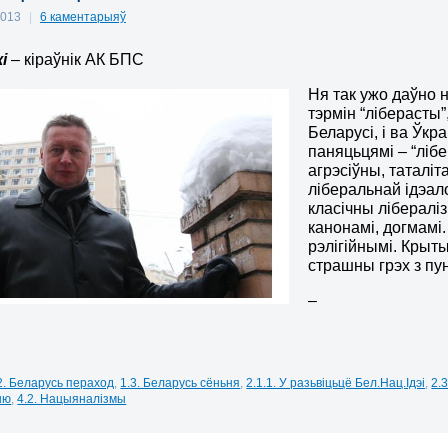
 2013
|
6 каментарыяў
і
– кіраўнік АК БПС
Ня так ужо даўно 
тэрмін “ліберасты”
Беларусі, і ва Ўкр
паняцьцямі – “ліб
агрэсіўны, таталіт
ліберальнай ідэалог
класічны лібераліз
канонамі, догмамі.
рэлігійнымі. Крыты
страшны грэх з пу
–
2. Беларусь пераход
,
1.3. Беларусь сёньня
,
2.1.1. У разьвіцьцё Бел.Нац.Ідэі
,
2.
ыю
,
4.2. Нацыяналізмы