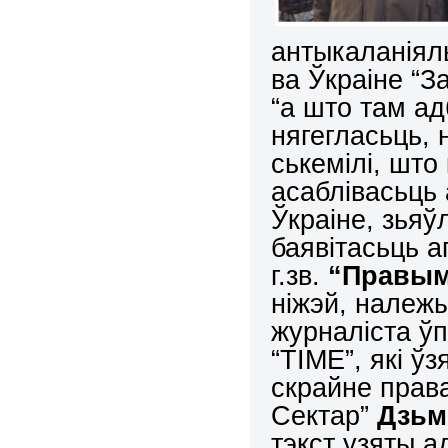
антыкаланіял
ва Ўкраіне “З
“а што там а
нягегласьць, 
ськемілі, што
асаблівасьць
Ўкраіне, зья
баявітасьць 
г.зв.
“Правым
ніжэй, належ
журналіста ў
“TIME”, які ўз
скрайне прав
Сектар”
Дзьм
тэкст узяты а