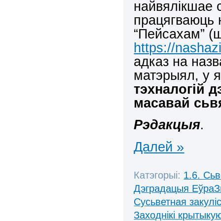
найвялікшае 
працягваюць 
“Пейсахам” (ш
https://nashaz
адказ на наз
матэрыял, у 
тэхналогій 
масавай сь
Рэдакцыя
.
Далей »
Катэгорыі:
1.6. Сь
Дэградацыя ЕўраЗ
Сусьветная закулі
Заходнікі крытыку