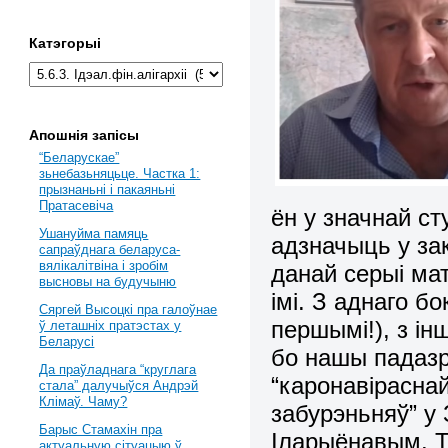
Катэгорыі
Апошнія запісы
“Беларускае”
зьнебазьняцьце. Частка 1:
прызнаньні і пакаяньні
Пратасевіча
ён у значнай ст
Ушануйма памяць
адзначыць у з
сапраўднага беларуса-
вялікалітвіна і зробім
данай серыі ма
высновы на будучыню
імі. З аднаго б
Сяргей Высоцкі пра галоўнае
першымі!), з ін
ў леташніх пратэстах у
Беларусі
бо нашы падазр
Да праўладнага “круглага
“каронавіраснай
стала” далучыўся Андрэй
Клімаў. Чаму?
забурэньняў” 
Барыс Стамахін пра
Іларыёнавым. Т
актуальную сітуацыю ў