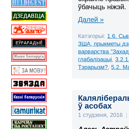
ўбачыць ніжэй.
Далей »
Катэгорыі:
1.6. Сь
ЗША, прыкметы дэ
варварства "Захад
глабалізацыі
,
3.2.1
Тэрарызм?
,
5.2. М
Каляліберал
ў асобах
1 студзеня, 2016
|