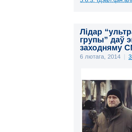
Лідар “ультр
групы” даў 
заходняму СМ
6 лютага, 2014
|
3