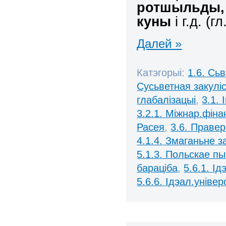
ротшыльды, 
куны
і г.д. (г
Далей »
Катэгорыі:
1.6. Сь
Сусьветная закулі
глабалізацыі
,
3.1.
3.2.1. Міжнар.фінан
Расея
,
3.6. Праве
4.1.4. Змаганьне 
5.1.3. Польскае п
бараціба
,
5.6.1. І
5.6.6. Ідэал.універ