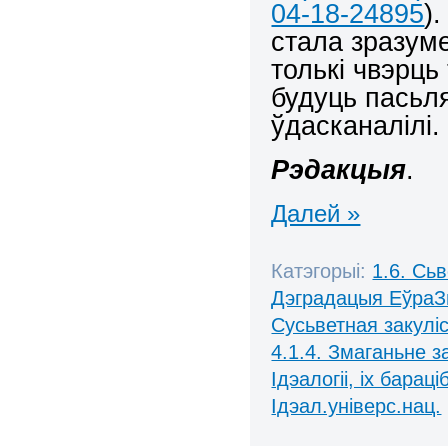
04-18-24895
)
стала зразум
толькі чвэрць
будуць пасьля
ўдасканалілі.
Рэдакцыя
.
Далей »
Катэгорыі:
1.6. Сь
Дэградацыя ЕўраЗ
Сусьветная закулі
4.1.4. Змаганьне 
Ідэалогіі, іх бараці
Ідэал.універс.нац.