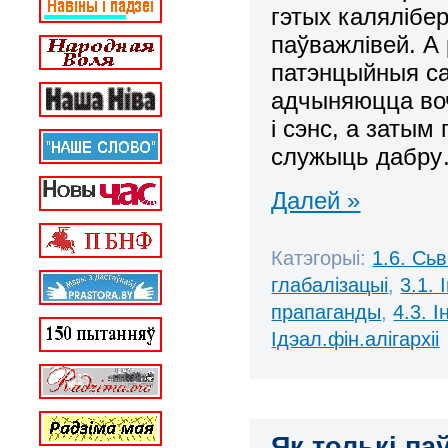
гэтых калялібе
паўважлівей. А
патэнцыйныя са
адчыняюцца воч
і сэнс, а заты
служыць дабр
Далей »
Катэгорыі:
1.6. Сь
глабалізацыі
,
3.1.
прапаганды
,
4.3. 
Ідэал.фін.алігархіі
Як толькі п