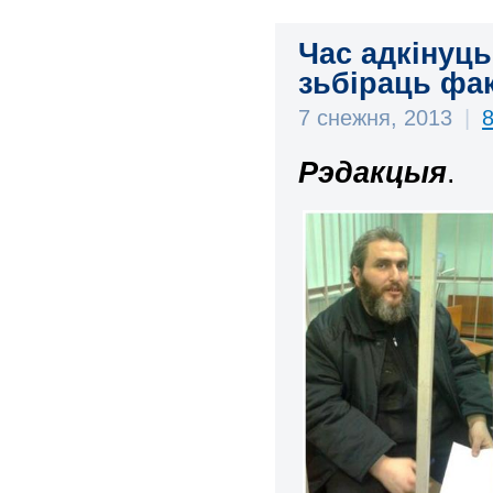
Час адкінуц
зьбіраць фа
7 снежня, 2013
|
Рэдакцыя
.