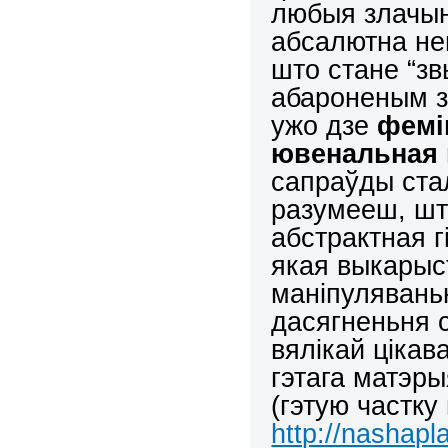
любыя злачын
абсалютна не
што стане “з
абароненым з
ужо дзе
фемін
ювенальная
сапраўды ста
разумееш, шт
абстрактная г
якая выкары
маніпулявань
дасягненьня 
вялікай цікав
гэтага матэры
(гэтую частку 
http://nashapl