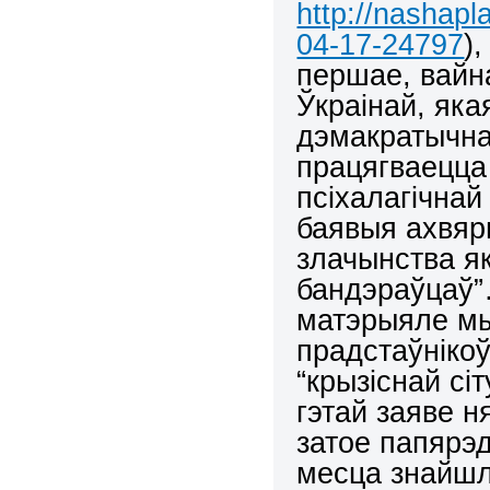
http://nashapl
04-17-24797
)
першае, вайн
Ўкраінай, яка
дэмакратычна
працягваецца
псіхалагічна
баявыя ахвяры
злачынства я
бандэраўцаў”
матэрыяле мы
прадстаўнікоў
“крызіснай сі
гэтай заяве н
затое папярэ
месца знайшл