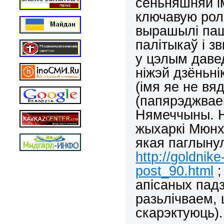
сёньняшняй ім
ключавую рол
вырашылі паш
палітыкаў і з
у цэлым даве
ніжэй дзёньні
(імя яе не вя
(папярэджвае
Нямеччыны. Н
жыхаркі Мюнх
якая паглыну
http://goldnik
post_90.html
;
апісаных падз
разьлічваем,
скарэктуюць).