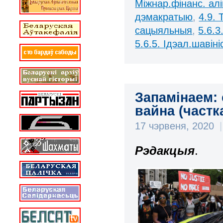
Міжнар.фінанс. алі
дэмакратыю
,
4.9.
сацыяльныя
,
5.6.3
5.6.5. Ідэал.шавіні
Запамінаем: 
вайна (частк
17 чэрвеня, 2020
|
Рэдакцыя
.