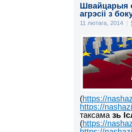
Швайцарыя с
агрэсіі з бок
11 лютага, 2014
|
(
https://nasha
https://nashaz
таксама
зь І
(
https://nasha
https://nashaz