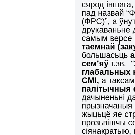
сярод іншага
пад назвай “
(ФРС)”, а ўну
друкаваньне 
самым версе
таемнай (зак
большасьць
сем’яў
т.зв. 
глабальных 
СМІ,
а таксам
палітычныя 
дачыненьні да
прызначаныя 
жыцьцё яе стр
прозьвішчы се
сіянакратыю,