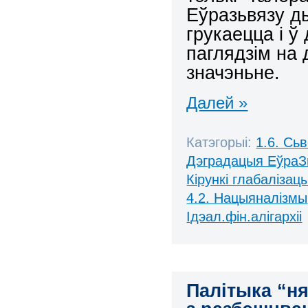
Еўразьвязу д
грукаецца і 
паглядзім на 
значэньне.
Далей »
Катэгорыі:
1.6. Сь
Дэградацыя ЕўраЗ
Кірункі глабалізацы
4.2. Нацыяналізмы
Ідэал.фін.алігархіі
Палітыка “н