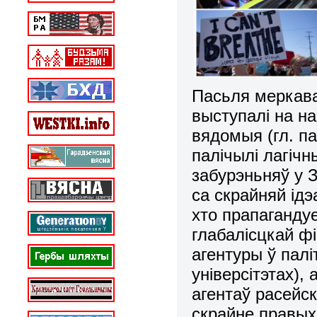
Пасьля меркава
выступалі на н
вядомыя (гл. п
палічылі лагіч
забурэньняў у 
са скрайняй ідэ
хто прапагандуе
глабалісцкай фі
агентуры ў пал
універсітэтах),
агентаў расейск
скрайне правых