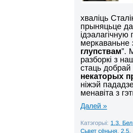
хваліць Сталі
прыняцьце да
ідэалагічную 
меркаваньне 
глупствам
”. 
разборкі з на
стаць добрай
некаторых 
ніжэй пададз
менавіта з гэ
Далей »
Катэгорыі:
1.3. Бе
Сьвет сёньня
,
2.5