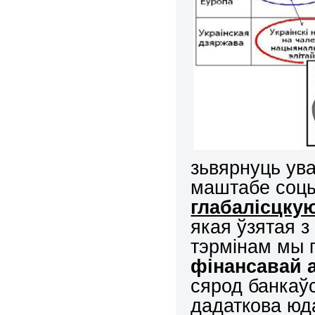
зьвярнуць ува
маштабе соцы
глабалісцку
якая ўзятая з
тэрмінам мы
фінансавай а
сярод банкаў
дадаткова юда