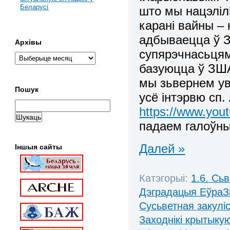
Беларусі
што мы нацэліл
карані вайны –
адбываецца ў 
Архівы
супярэчнасьцямі
базуюцца ў ЗША
мы зьвернем ув
Пошук
усё інтэрвю сп.
https://www.yo
падаем галоўны
Далей »
Іншыя сайты
Катэгорыі:
1.6. Сь
Дэградацыя ЕўраЗ
Сусьветная закулі
Заходнікі крытыку