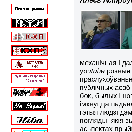
Алесь Астроў
механічная і д
youtube
розныя 
праслухоўваньн
публічных асоб 
бок, былых і но
імкнуцца падав
гэтыя людзі дэ
погляды, якія з
асьпектах пры