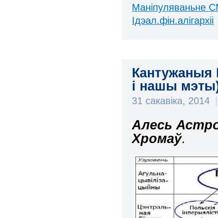
Маніпуляваньне С
Ідэал.фін.алігархіі
Кантужаныя М
і нашы мэты
31 сакавіка, 2014
|
Алесь Астро
Хромаў
.