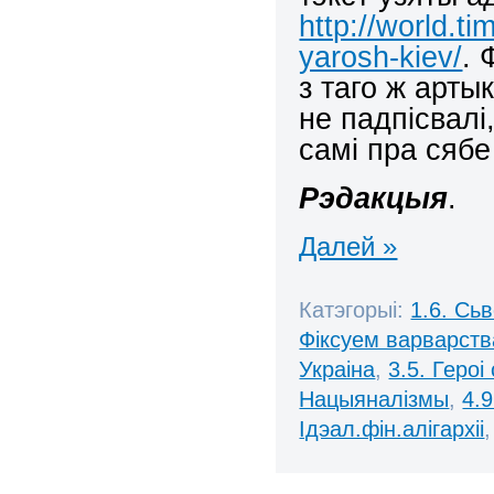
http://world.t
yarosh-kiev/
. 
з таго ж арты
не падпісвалі
самі пра сяб
Рэдакцыя
.
Далей »
Катэгорыі:
1.6. Сь
Фіксуем варварств
Украіна
,
3.5. Героі
Нацыяналізмы
,
4.
Ідэал.фін.алігархіі