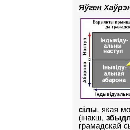
Яўген Хаўрэ
сілы
, якая 
(інакш,
збыд
грамадскай с