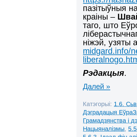
пазітыўныя н
краіны –
Шва
таго, што Еў
ліберастычна
ніжэй, узяты
midgard.info/n
liberalnogo.ht
Рэдакцыя
.
Далей »
Катэгорыі:
1.6. Сь
Дэградацыя ЕўраЗ
Грамадзянства і д
Нацыяналізмы
,
5.
5.6.3. Ідэал.фін.алі