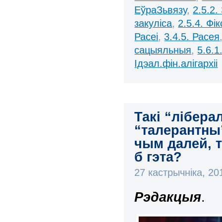
ЕўраЗьвязу
,
2.5.2
закуліса
,
2.5.4. Фі
Расеі
,
3.4.5. Расея
сацыяльныя
,
5.6.1
Ідэал.фін.алігархіі
Такі “лібер
“талерантны”
чым далей, 
б гэта?
27 кастрычніка, 2
Рэдакцыя
.