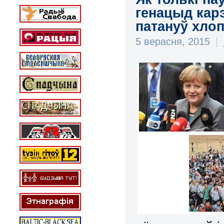
генацыд кар
патануў хлоп
5 верасня, 2015
|