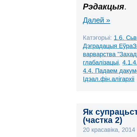
Рэдакцыя
.
Далей »
Катэгорыі:
1.6. Сь
Дэградацыя ЕўраЗ
варварства "Захад
глабалізацыі
,
4.1.
4.4. Падаем дакум
Ідэал.фін.алігархіі
Як супрацьст
(частка 2)
20 красавіка, 201