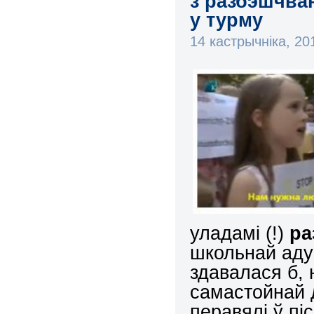
з разбэшчва
у турму
14 кастрычніка, 2
уладамі (!)
ра
школьнай адук
здавалася б,
самастойнай 
перавялі ў п