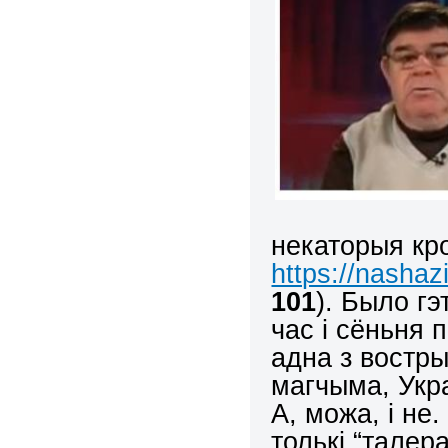
некаторыя кро
https://nashaz
101
). Было г
час і сёньня 
адна з востры
магчыма, Укр
А, можа, і не
толькі “талер