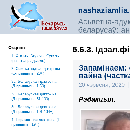
nashaziamlia
Асьветна-аду
беларусаў: ана
сьветагляды, і
5.6.3. Ідэал.фі
Старонкі
1. Хто мы. Задачы. Сувязь.
(пачынаць адсюль)
Запамінаем: 
2. Сьветаглядная дактрына
(С-прынцыпы: 20+)
вайна (частк
3a. Беларуская дактрына
20 чэрвеня, 2020
|
(Д-прынцыпы: 1-50)
3б. Беларуская дактрына
Рэдакцыя
.
(Д-прынцыпы: 51-100)
3в. Беларуская дактрына
(Д-прынцыпы: 101-134+)
4. Пераможная дактрына (П-
прынцыпы: 19+)