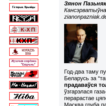
Зянон Пазьня
Кансэрватыўна
zianonpazniak.de
Год-два таму п
Беларусь за “та
прадаваўся то
ўзгарэлася газа
перарастае цяп
Масква груба п