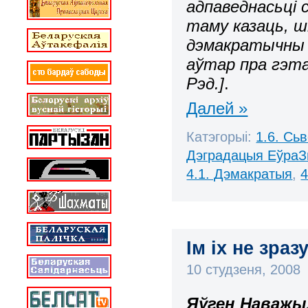
адпаведнасьці с
таму казаць, 
дэмакратычны 
аўтар пра гэта
Рэд.]
.
Далей »
Катэгорыі:
1.6. Сь
Дэградацыя ЕўраЗ
4.1. Дэмакратыя
,
4
Ім іх не зра
10 студзеня, 2008
Яўген Наважы