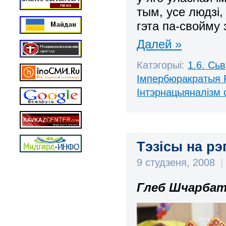
тым, усе людзі
гэта па-свойму
Далей »
Катэгорыі:
1.6. Сь
Імпербюракратыя 
Інтэрнацыяналізм 
Тэзісы на рэ
9 студзеня, 2008
|
Глеб Шчарбат