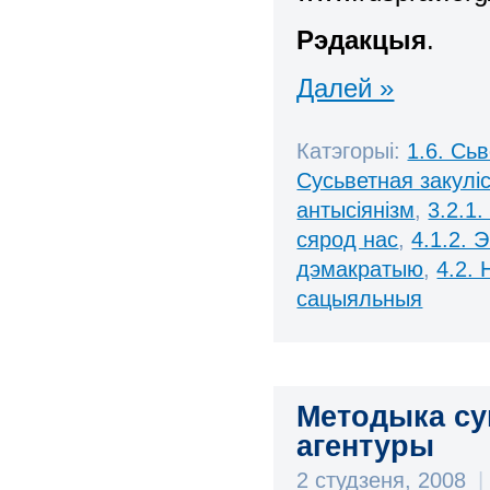
Рэдакцыя
.
Далей »
Катэгорыі:
1.6. Сь
Сусьветная закулі
антысіянізм
,
3.2.1.
сярод нас
,
4.1.2. 
дэмакратыю
,
4.2.
сацыяльныя
Методыка су
агентуры
2 студзеня, 2008
|