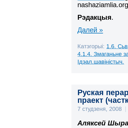
nashaziamlia.org
Рэдакцыя
.
Далей »
Катэгорыі:
1.6. Сь
4.1.4. Змаганьне 
Ідэал.шавіністыч.
Руская пера
праект (частк
7 студзеня, 2008
|
Аляксей Шыра