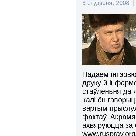
3 студзеня, 2008
|
Падаем інтэрв
друку й інфарм
стаўленьня да я
калі ён гаворыць
вартым прыслух
фактаў. Акрамя 
ахвяруюцца за 
www.rusprav.org