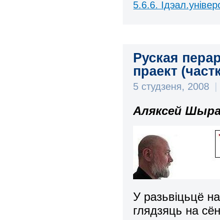
5.6.6. Ідэал.універ
Руская пера
праект (частк
5 студзеня, 2008
|
Аляксей Шыра
У разьвіцьцё н
глядзяць на сё