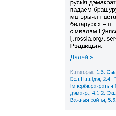
рускія дэмакра
падаем брашу
матэрыял насто
беларускіх – ш
сімвалам і ўня
lj.rossia.org/use
Рэдакцыя
.
Далей »
Катэгорыі:
1.5. Сь
Бел.Нац.Ідэі
,
2.4. 
Імпербюракратыя 
дэмакр.
,
4.1.2. Эк
Важныя сайты
,
5.6