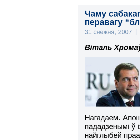
Чаму сабака
перавагу “бл
31 снежня, 2007
|
Віталь Хромаў
Нагадаем. Апош
пададзенымі ў і
найглыбей праа