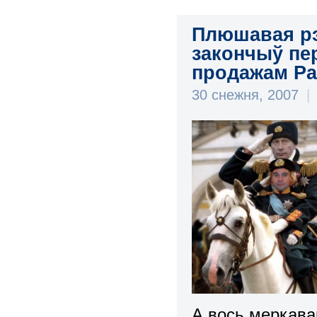
Плюшавая рэ
закончыў пе
продажам Ра
30 снежня, 2007
|
А вось меркава