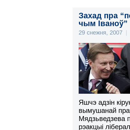
Захад пра “п
чым Іваноў”
29 снежня, 2007
|
Яшчэ адзін кіру
вымушанай праў
Мядзьведзева п
рэакцыі лібера