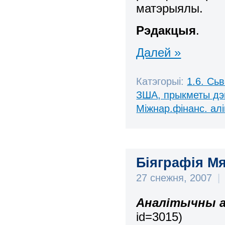
матэрыялы.
Рэдакцыя
.
Далей »
Катэгорыі:
1.6. Сь
ЗША, прыкметы дэ
Міжнар.фінанс. алі
Біяграфія М
27 снежня, 2007
|
Аналітычны ад
id=3015)