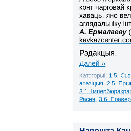
конт чарговай к
хаваць, яно ве
аглядальніку і
А. Ермалаеву
(
kavkazcenter
.
c
Рэдакцыя
.
Далей »
Катэгорыі:
1.5. Сь
апазіцыя
,
2.5. Пры
3.1. Імпербюракра
Расея
,
3.6. Праве
Навошта Канд