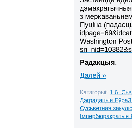
дэмакратычныя 
з меркаваньне
Пуціна (падаец
idpage=69&idca
Washington Pos
sn_nid=10382&s
Рэдакцыя
.
Далей »
Катэгорыі:
1.6. Сь
Дэградацыя ЕўраЗ
Сусьветная закулі
Імпербюракратыя 