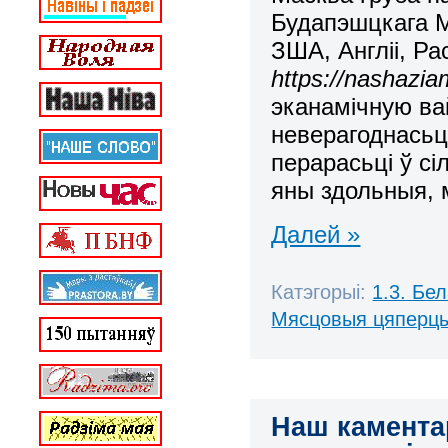
Будапэшцкага М
ЗША, Англіі, Ра
https://nashazia
эканамічную вай
неверагоднасьц
перарасьці ў сі
яны здольныя, 
Далей »
Катэгорыі:
1.3. Бе
Мясцовыя цяперц
Наш камента