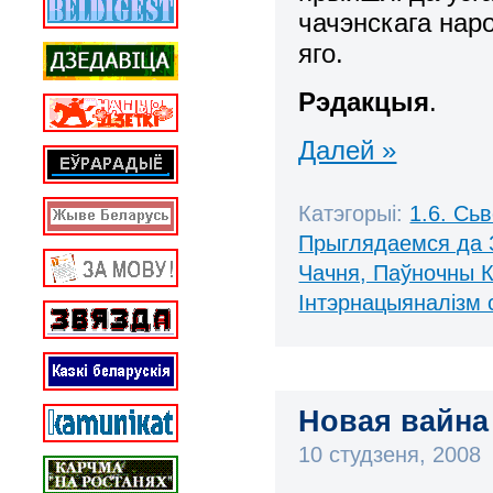
чачэнскага нар
яго.
Рэдакцыя
.
Далей »
Катэгорыі:
1.6. Сь
Прыглядаемся да 
Чачня, Паўночны К
Інтэрнацыяналізм 
Новая вайна
10 студзеня, 2008