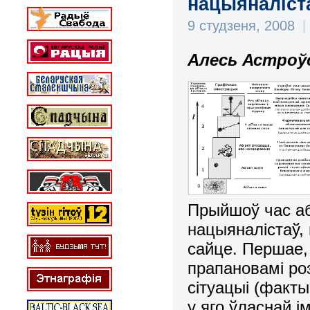
нацыяналіста
9 студзеня, 2008
|
Алесь Астроўс
Прыйшоў час аб
нацыяналістаў,
сайце. Першае,
прапановамі роз
сітуацыі (факты
у яго ўласнай і