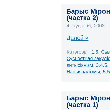
Барыс Мірона
(частка 2)
4 студзеня, 2008
|
Далей »
Катэгорыі:
1.6. Сь
Сусьветная закулі
антысіянізм
,
3.4.5.
Нацыяналізмы
,
5.
Барыс Мірона
(частка 1)