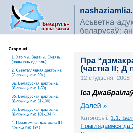
nashaziamlia
Асьветна-аду
беларусаў: ана
сьветагляды, і
Старонкі
1. Хто мы. Задачы. Сувязь.
Пра “дэмакр
(пачынаць адсюль)
(частка ІІ; Д 
2. Сьветаглядная дактрына
(С-прынцыпы: 20+)
12 студзеня, 2008
3a. Беларуская дактрына
(Д-прынцыпы: 1-50)
Іса Джабраіла
3б. Беларуская дактрына
(Д-прынцыпы: 51-100)
Далей »
3в. Беларуская дактрына
(Д-прынцыпы: 101-134+)
Катэгорыі:
1.1. Бе
4. Пераможная дактрына (П-
Прыглядаемся да 
прынцыпы: 19+)