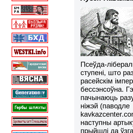
Псеўда-ліберал
ступені, што ра
расейскім імпе
бессэнсоўна. Г
пачынаюць разу
ніжэй (паводле
kavkazcenter.co
наступны артык
прыйшлі да ўзг