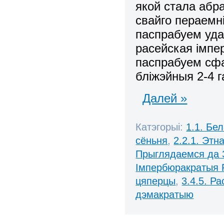
якой стала абр
свайго пераемні
паспрабуем удак
расейская імпе
паспрабуем сфа
бліжэйныя 2-4 г
Далей »
Катэгорыі:
1.1. Бе
сёньня
,
2.2.1. Этн
Прыглядаемся да 
Імпербюракратыя 
цяперцы
,
3.4.5. Ра
дэмакратыю