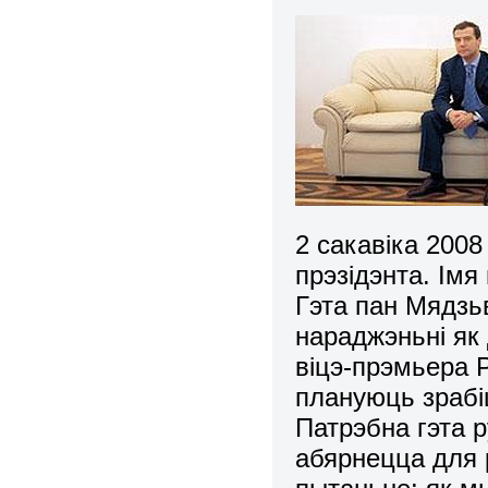
2 сакавіка 2008
прэзідэнта. Ім
Гэта пан Мядзьв
нараджэньні як
віцэ-прэмьера Р
плануюць зрабіц
Патрэбна гэта р
абярнецца для р