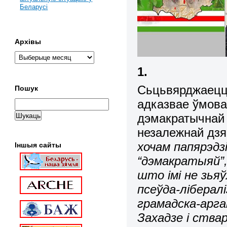
Беларусі
Архівы
1.
Сьцьвярджаецца
Пошук
адказвае ўмова
дэмакратычнай
незалежнай дзя
хочам папярэдз
Іншыя сайты
“дэмакратыяй”
што імі не зьяў
псеўда-лібералі
грамадска-арга
Захадзе і ствар