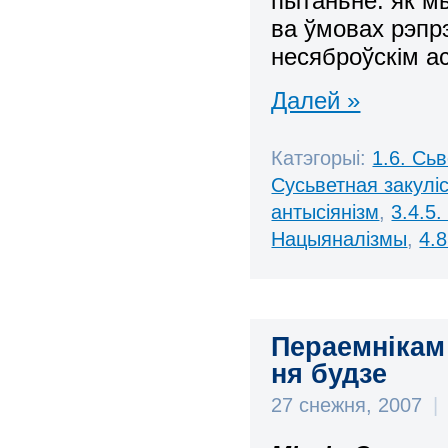
пытаньне: як м
ва ўмовах рэпрэ
несяброўскім а
Далей »
Катэгорыі:
1.6. Сь
Сусьветная закулі
антысіянізм
,
3.4.5.
Нацыяналізмы
,
4.
Пераемнікам 
ня будзе
27 снежня, 2007
|