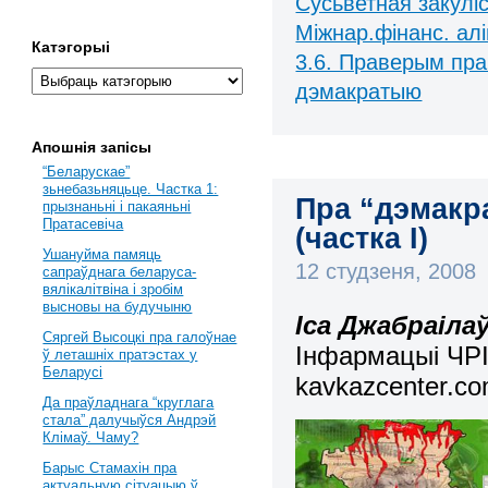
Сусьветная закулі
Міжнар.фінанс. алі
Катэгорыі
3.6. Праверым пра
дэмакратыю
Апошнія запісы
“Беларускае”
зьнебазьняцьце. Частка 1:
Пра “дэмакр
прызнаньні і пакаяньні
Пратасевіча
(частка І)
Ушануйма памяць
12 студзеня, 2008
сапраўднага беларуса-
вялікалітвіна і зробім
высновы на будучыню
Іса Джабраіла
Сяргей Высоцкі пра галоўнае
Інфармацыі ЧРІ
ў леташніх пратэстах у
Беларусі
kavkazcenter.co
Да праўладнага “круглага
стала” далучыўся Андрэй
Клімаў. Чаму?
Барыс Стамахін пра
актуальную сітуацыю ў