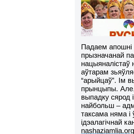
Падаем апошні а
прызначанай па
нацыяналістаў н
аўтарам зьяўля
“арыйцаў”. Ім 
прынцыпы. Але,
выпадку сярод і
найбольш – адм
таксама няма і
ідэалагічнай ка
nashaziamlia.or