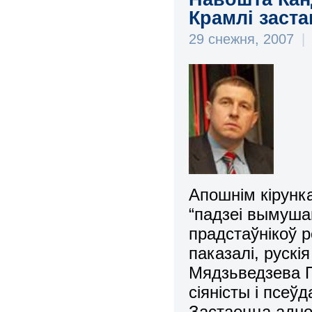
Крамлі заст
29 снежня, 2007
|
Апошнім кірунк
“падзеі вымуша
прадстаўнікоў 
паказалі, рускі
Мядзьведзева П
сіяністы і псеў
Застаецца адно