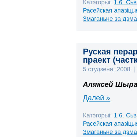
Катэгорыі:
1.6. Сь
Расейская апазіцы
Змаганьне за дэм
Руская пера
праект (частк
5 студзеня, 2008
|
Аляксей Шыра
Далей »
Катэгорыі:
1.6. Сь
Расейская апазіцы
Змаганьне за дэм