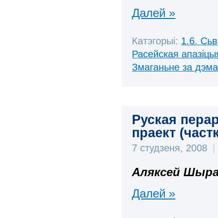
Далей »
Катэгорыі:
1.6. Сь
Расейская апазіцы
Змаганьне за дэм
Руская пера
праект (частк
7 студзеня, 2008
|
Аляксей Шыра
Далей »