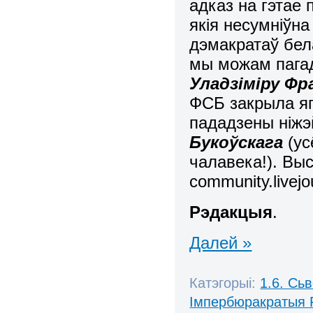
адказ на гэтае
якія несумніўн
дэмакратаў бела
мы можам пагад
Уладзіміру Фр
ФСБ закрыла яг
пададзены ніжэ
Букоўскага
(ус
чалавека!). Вы
community.livej
Рэдакцыя
.
Далей »
Катэгорыі:
1.6. Сь
Імпербюракратыя 