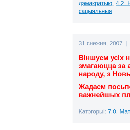
дэмакратыю
,
4.2.
сацыяльныя
31 снежня, 2007
|
Віншуем усіх н
змагаюцца за 
народу, з Нов
Жадаем посьпе
важнейшых пла
Катэгорыі:
7.0. Мат